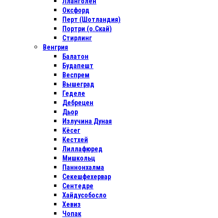
Лланголен
Оксфорд
Перт (Шотландия)
Портри (о.Скай)
Стирлинг
Венгрия
Балатон
Будапешт
Веспрем
Вышеград
Геделе
Дебрецен
Дьор
Излучина Дуная
Кёсег
Кестхей
Лиллафюред
Мишкольц
Паннонхалма
Секешфехервар
Сентедре
Хайдусобосло
Хевиз
Чопак