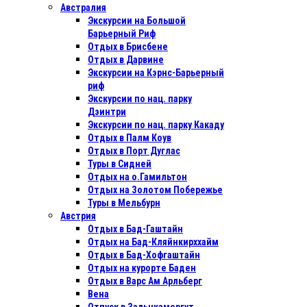
Австралия
Экскурсии на Большой
Барьерный Риф
Отдых в Бриcбене
Отдых в Дарвине
Экскурсии на Кэрнс-Барьерный
риф
Экскурсии по нац. парку
Дэинтри
Экскурсии по нац. парку Какаду
Отдых в Палм Коув
Отдых в Порт Дуглас
Туры в Сидней
Отдых на о.Гамильтон
Отдых на Золотом Побережье
Туры в Мельбурн
Австрия
Отдых в Бад-Гаштайн
Отдых на Бад-Кляйнкирххайм
Отдых в Бад-Хофгаштайн
Отдых на курорте Баден
Отдых в Варс Ам Арльберг
Вена