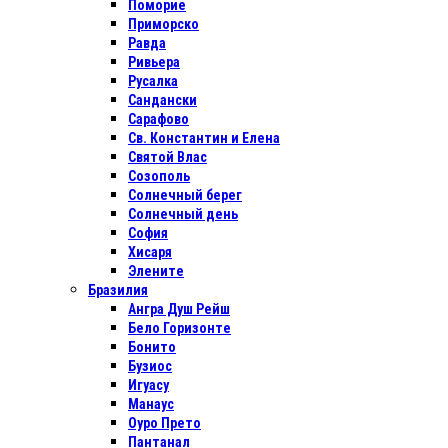
Поморие
Приморско
Равда
Ривьера
Русалка
Сандански
Сарафово
Св. Константин и Елена
Святой Влас
Созополь
Солнечный берег
Солнечный день
София
Хисаря
Элените
Бразилия
Ангра Душ Рейш
Бело Горизонте
Бонито
Бузиос
Игуасу
Манаус
Оуро Прето
Пантанал