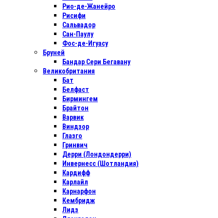
Рио-де-Жанейро
Рисифи
Сальвадор
Сан-Паулу
Фос-де-Игуасу
Бруней
Бандар Сери Бегавану
Великобритания
Бат
Белфаст
Бирмингем
Брайтон
Варвик
Виндзор
Глазго
Гринвич
Дерри (Лондондерри)
Инвернесс (Шотландия)
Кардифф
Карлайл
Карнарфон
Кембридж
Лидз