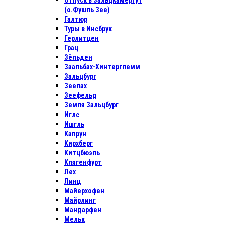
Отпуск в Зальцкамергут
(о.Фушль Зее)
Галтюр
Туры в Инсбрук
Герлитцен
Грац
Зёльден
Заальбах-Хинтерглемм
Зальцбург
Зеелах
Зеефельд
Земля Зальцбург
Иглс
Ишгль
Капрун
Кирхберг
Китцбюэль
Клягенфурт
Лех
Линц
Майерхофен
Майрлинг
Мандарфен
Мельк