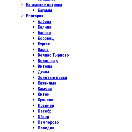
Багамские острова
Багамы
Болгария
Албена
Балчик
Банско
Боровец
Бургас
Варна
Велико Тырново
Велинград
Витоша
Дюны
Золотые пески
Казанлык
Камчия
Китен
Кранево
Лозенец
Несебр
Обзор
Пампорово
Пловдив