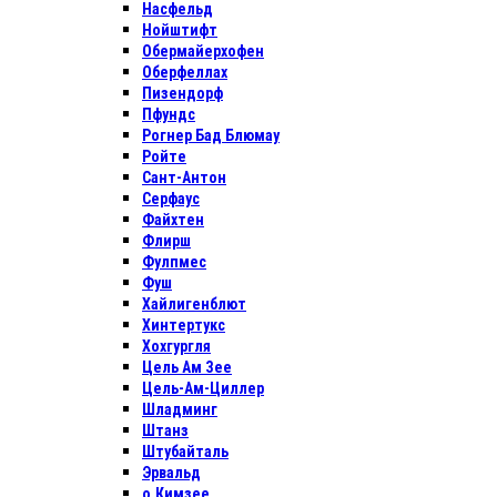
Насфельд
Нойштифт
Обермайерхофен
Оберфеллах
Пизендорф
Пфундс
Рогнер Бад Блюмау
Ройте
Сант-Антон
Серфаус
Файхтен
Флирш
Фулпмес
Фуш
Хайлигенблют
Хинтертукс
Хохгургля
Цель Ам Зее
Цель-Ам-Циллер
Шладминг
Штанз
Штубайталь
Эрвальд
о.Кимзее