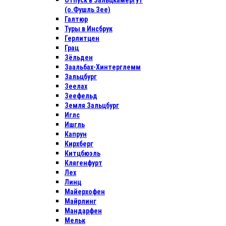
Отпуск в Зальцкамергут
(о.Фушль Зее)
Галтюр
Туры в Инсбрук
Герлитцен
Грац
Зёльден
Заальбах-Хинтерглемм
Зальцбург
Зеелах
Зеефельд
Земля Зальцбург
Иглс
Ишгль
Капрун
Кирхберг
Китцбюэль
Клягенфурт
Лех
Линц
Майерхофен
Майрлинг
Мандарфен
Мельк