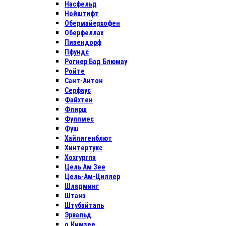
Насфельд
Нойштифт
Обермайерхофен
Оберфеллах
Пизендорф
Пфундс
Рогнер Бад Блюмау
Ройте
Сант-Антон
Серфаус
Файхтен
Флирш
Фулпмес
Фуш
Хайлигенблют
Хинтертукс
Хохгургля
Цель Ам Зее
Цель-Ам-Циллер
Шладминг
Штанз
Штубайталь
Эрвальд
о.Кимзее