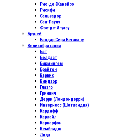
Рио-де-Жанейро
Рисифи
Сальвадор
Сан-Паулу
Фос-де-Игуасу
Бруней
Бандар Сери Бегавану
Великобритания
Бат
Белфаст
Бирмингем
Брайтон
Варвик
Виндзор
Глазго
Гринвич
Дерри (Лондондерри)
Инвернесс (Шотландия)
Кардифф
Карлайл
Карнарфон
Кембридж
Лидз