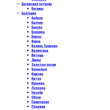
Багамские острова
Багамы
Болгария
Албена
Балчик
Банско
Боровец
Бургас
Варна
Велико Тырново
Велинград
Витоша
Дюны
Золотые пески
Казанлык
Камчия
Китен
Кранево
Лозенец
Несебр
Обзор
Пампорово
Пловдив