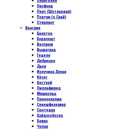
Лланголен
Оксфорд
Перт (Шотландия)
Портри (о.Скай)
Стирлинг
Венгрия
Балатон
Будапешт
Веспрем
Вышеград
Геделе
Дебрецен
Дьор
Излучина Дуная
Кёсег
Кестхей
Лиллафюред
Мишкольц
Паннонхалма
Секешфехервар
Сентедре
Хайдусобосло
Хевиз
Чопак