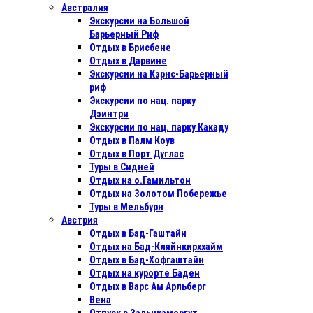
Австралия
Экскурсии на Большой
Барьерный Риф
Отдых в Бриcбене
Отдых в Дарвине
Экскурсии на Кэрнс-Барьерный
риф
Экскурсии по нац. парку
Дэинтри
Экскурсии по нац. парку Какаду
Отдых в Палм Коув
Отдых в Порт Дуглас
Туры в Сидней
Отдых на о.Гамильтон
Отдых на Золотом Побережье
Туры в Мельбурн
Австрия
Отдых в Бад-Гаштайн
Отдых на Бад-Кляйнкирххайм
Отдых в Бад-Хофгаштайн
Отдых на курорте Баден
Отдых в Варс Ам Арльберг
Вена