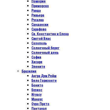
Поморие
Приморско
Равда
Ривьера
Русалка
Сандански
Сарафово
Св. Константин и Елена
Святой Влас
Созополь
Солнечный берег
Солнечный день
София
Хисаря
Элените
Бразилия
Ангра Душ Рейш
Бело Горизонте
Бонито
Бузиос
Игуасу
Манаус
Оуро Прето
Пантанал