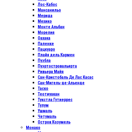
Лос-Кабос
Мансанильо
Мерида
Мехико
Монте Альбан
Морелия
Оахака
Паленке
Пацкуаро
Плайя дель Кармен
Пуэбла
Пуэртостровальярта
Ривьера Майя
Сан-Кристобаль Де Лас Касас
Сан-Мигель-де-Альенде
Таско
Теотиуакан
Тукстла Гутиеррес
Тулум
Ушмаль
Четумаль
Остров Козумель
Монако