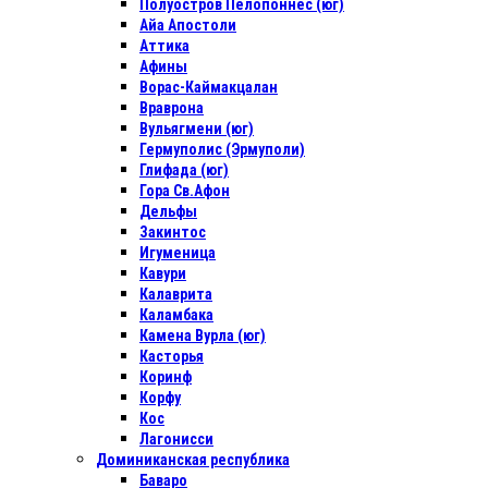
Полуостров Пелопоннес (юг)
Айа Апостоли
Аттика
Афины
Ворас-Каймакцалан
Враврона
Вульягмени (юг)
Гермуполис (Эрмуполи)
Глифада (юг)
Гора Св.Афон
Дельфы
Закинтос
Игуменица
Кавури
Калаврита
Каламбака
Камена Вурла (юг)
Касторья
Коринф
Корфу
Кос
Лагонисси
Доминиканская республика
Баваро