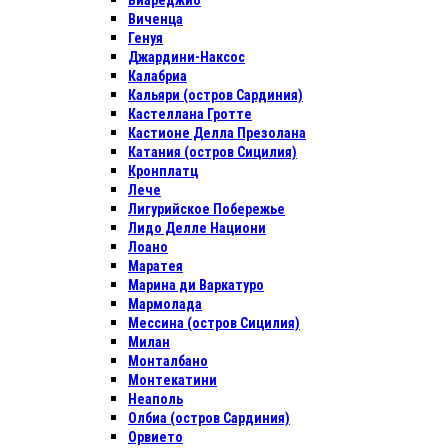
Виареджио
Виченца
Генуя
Джардини-Наксос
Калабриа
Кальяри (остров Сардиния)
Кастеллана Гротте
Кастионе Делла Презолана
Катания (остров Сицилия)
Кронплатц
Лече
Лигурийское Побережье
Лидо Делле Национи
Лоано
Маратея
Марина ди Варкатуро
Мармолада
Мессина (остров Сицилия)
Милан
Монталбано
Монтекатини
Неаполь
Олбиа (остров Сардиния)
Орвието