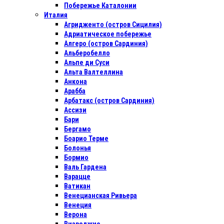
Побережье Каталонии
Италия
Агридженто (остров Сицилия)
Адриатическое побережье
Алгеро (остров Сардиния)
Альберобелло
Альпе ди Суси
Альта Валтеллина
Анкона
Арабба
Арбатакс (остров Сардиния)
Ассизи
Бари
Бергамо
Боарио Терме
Болонья
Бормио
Валь Гардена
Варацце
Ватикан
Венецианская Ривьера
Венеция
Верона