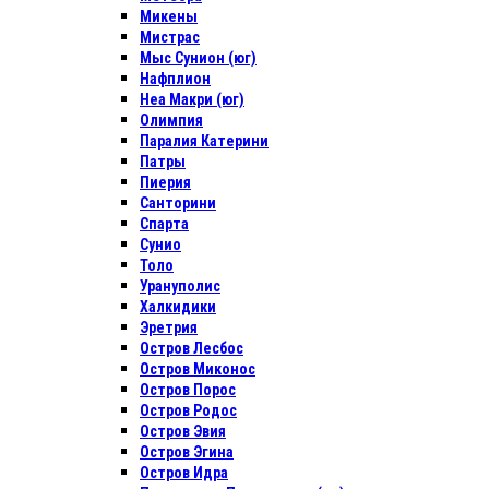
Микены
Мистрас
Мыс Сунион (юг)
Нафплион
Неа Макри (юг)
Олимпия
Паралия Катерини
Патры
Пиерия
Санторини
Спарта
Сунио
Толо
Урануполис
Халкидики
Эретрия
Остров Лесбос
Остров Миконос
Остров Порос
Остров Родос
Остров Эвия
Остров Эгина
Остров Идра