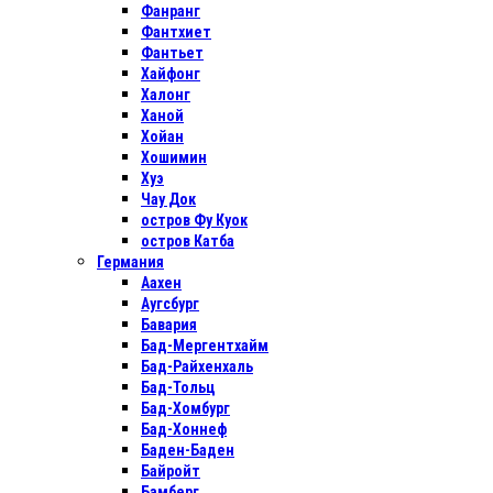
Фанранг
Фантхиет
Фантьет
Хайфонг
Халонг
Ханой
Хойан
Хошимин
Хуэ
Чау Док
остров Фу Куок
остров Катба
Германия
Аахен
Аугсбург
Бавария
Бад-Мергентхайм
Бад-Райхенхаль
Бад-Тольц
Бад-Хомбург
Бад-Хоннеф
Баден-Баден
Байройт
Бамберг