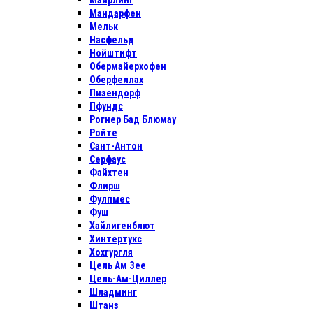
Майрлинг
Мандарфен
Мельк
Насфельд
Нойштифт
Обермайерхофен
Оберфеллах
Пизендорф
Пфундс
Рогнер Бад Блюмау
Ройте
Сант-Антон
Серфаус
Файхтен
Флирш
Фулпмес
Фуш
Хайлигенблют
Хинтертукс
Хохгургля
Цель Ам Зее
Цель-Ам-Циллер
Шладминг
Штанз