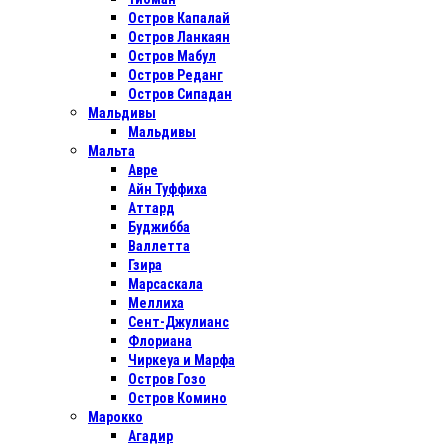
Остров Капалай
Остров Ланкаян
Остров Мабул
Остров Реданг
Остров Сипадан
Мальдивы
Мальдивы
Мальта
Авре
Айн Туффиха
Аттард
Буджибба
Валлетта
Гзира
Марсаскала
Меллиха
Сент-Джулианс
Флориана
Чиркеуа и Марфа
Остров Гозо
Остров Комино
Марокко
Агадир