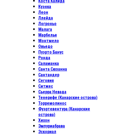
Коста Калида
Куэнка
Леон
Ллейда
Логроньо
Малага
Марбелья
Монтмело
Овьедо
Пуэрто Банус
Ронда
Саламанка
Санта Сюзанна
Сантандер
Сеговия
Ситжес
Сьерра Невада
Тенерифе (Канарские острова)
Торремолинос
Фуэртевентура (Канарские
острова)
Хихон
Эмпуриабрава
Эскориал