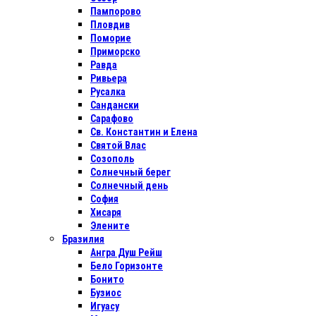
Пампорово
Пловдив
Поморие
Приморско
Равда
Ривьера
Русалка
Сандански
Сарафово
Св. Константин и Елена
Святой Влас
Созополь
Солнечный берег
Солнечный день
София
Хисаря
Элените
Бразилия
Ангра Душ Рейш
Бело Горизонте
Бонито
Бузиос
Игуасу