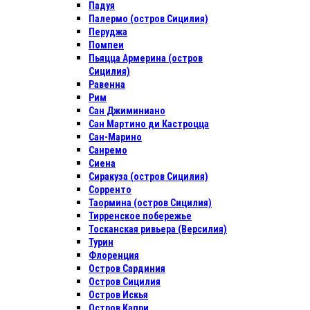
Падуя
Палермо (остров Сицилия)
Перуджа
Помпеи
Пьяцца Армерина (остров
Сицилия)
Равенна
Рим
Сан Джиминиано
Сан Мартино ди Кастроцца
Сан-Марино
Санремо
Сиена
Сиракуза (остров Сицилия)
Сорренто
Таормина (остров Сицилия)
Тирренское побережье
Тосканская ривьера (Версилия)
Турин
Флоренция
Остров Сардиния
Остров Сицилия
Остров Искья
Остров Капри