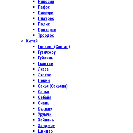
Никосия
Пафос
Писсури
Платрес
Полис
Протарас
Троодос
Китай
Гонконг (Сянган)
Гуанчжоу
Гуйлинь
Гьянтзе
Лхаса
Лхатзе
Пекин
Сакья (Сакьяпа)
Санья
Себайя
Сиань
Суджоу
Урумчи
Хайнань
Ханджоу
Циндао