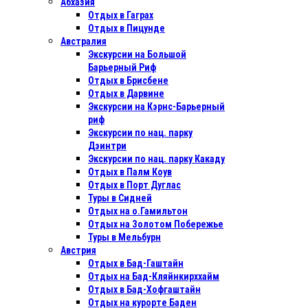
Абхазия
Отдых в Гаграх
Отдых в Пицунде
Австралия
Экскурсии на Большой
Барьерный Риф
Отдых в Бриcбене
Отдых в Дарвине
Экскурсии на Кэрнс-Барьерный
риф
Экскурсии по нац. парку
Дэинтри
Экскурсии по нац. парку Какаду
Отдых в Палм Коув
Отдых в Порт Дуглас
Туры в Сидней
Отдых на о.Гамильтон
Отдых на Золотом Побережье
Туры в Мельбурн
Австрия
Отдых в Бад-Гаштайн
Отдых на Бад-Кляйнкирххайм
Отдых в Бад-Хофгаштайн
Отдых на курорте Баден