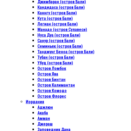
Джимбаран (остров Бали)
Кандидаса (остров Бали)
Каннгу (остров Бали)
Кута (остров Бали)
Легиан (остров Бали)
Манадо (остров Сулавеси)
Нуса Дуа (остров Бали)
Санур (остров Бали)
Семиньяк (остров Бали)
Танджунг Беноа (остров Бали)
Тубан (остров Бали)
Убуд (остров Бали)
Остров Ломбок
Остров Ява
Остров Бинтан
Остров Калимантан
Остров Комодо
Остров Флорес
Иордания
Аджлюн
Акаба
Амман
Джераш
Заповедник Дана