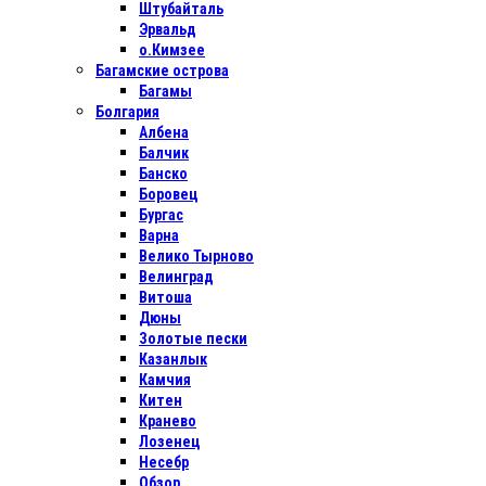
Штубайталь
Эрвальд
о.Кимзее
Багамские острова
Багамы
Болгария
Албена
Балчик
Банско
Боровец
Бургас
Варна
Велико Тырново
Велинград
Витоша
Дюны
Золотые пески
Казанлык
Камчия
Китен
Кранево
Лозенец
Несебр
Обзор