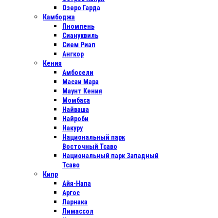
Озеро Гарда
Камбоджа
Пномпень
Сиануквиль
Сием Риап
Ангкор
Кения
Амбосели
Масаи Мара
Маунт Кения
Момбаса
Найваша
Найроби
Накуру
Национальный парк
Восточный Тсаво
Национальный парк Западный
Тсаво
Кипр
Айя-Напа
Аргос
Ларнака
Лимассол