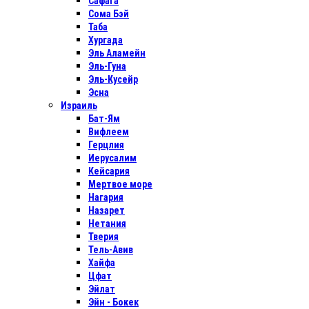
Сафага
Сома Бэй
Таба
Хургада
Эль Аламейн
Эль-Гуна
Эль-Кусейр
Эсна
Израиль
Бат-Ям
Вифлеем
Герцлия
Иерусалим
Кейсария
Мертвое море
Нагария
Назарет
Нетания
Тверия
Тель-Авив
Хайфа
Цфат
Эйлат
Эйн - Бокек