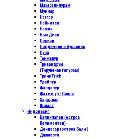
Махабалипурам
Муннар
Наггар
Найнитал
Нашик
Нью Дели
Перияр
Пондичери и Ауровиль
Пуна
Танжавур
Тривандрум
(Тируванантапурам)
ТричиTrichi
Удайпур
Фардапур
Фатехпур - Сикри
Харидвар
Шимла
Индонезия
Баликпапан (остров
Калимантан)
Денпасар (остров Бали )
Джакарта