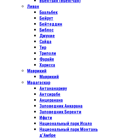
Вьентьян (Вьенгчан)
Ливан
Баальбек
Бейрут
Бейтеддин
Библос
Джуние
Сайда
Тир
Триполи
Фарайя
Харисса
Маврикий
Маврикий
Мадагаскар
Антананариву
Антсирабе
Анцеранана
Заповедник Анкарана
Заповедник Беренти
Ифати
Национальный парк Исало
Национальный парк Монтань
д’Амбре