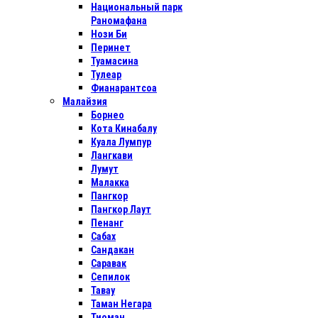
Национальный парк
Раномафана
Нози Би
Перинет
Туамасина
Тулеар
Фианарантсоа
Малайзия
Борнео
Кота Кинабалу
Куала Лумпур
Лангкави
Лумут
Малакка
Пангкор
Пангкор Лаут
Пенанг
Сабах
Сандакан
Саравак
Сепилок
Тавау
Таман Негара
Тиоман