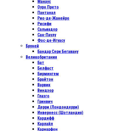
Манаус
Оуро Прето
Пантанал
Рио-де-Жанейро
Рисифи
Сальвадор
Сан-Паулу
Фос-де-Игуасу
Бруней
Бандар Сери Бегавану
Великобритания
Бат
Белфаст
Бирмингем
Брайтон
Варвик
Виндзор
Глазго
Гринвич
Дерри (Лондондерри)
Инвернесс (Шотландия)
Кардифф
Карлайл
Карнарфон