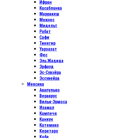
Ифран
Касабланка
Марракеш
Мекнес
Мидельт
Рабат
Сафи
Тинегир
Уарзазат
Фес
Эль Жадида
Эрфауд
Эс-Сувэйра
Эссувейра
Мексика
Акапулько
Веракрус
Вилья-Эрмоса
Изамал
Кампече
Канкун
Катемако
Керетаро
Коба