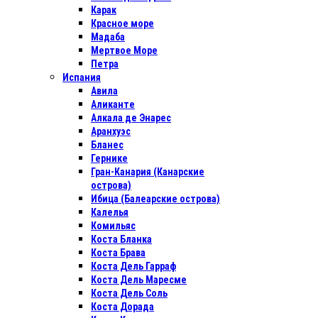
Карак
Красное море
Мадаба
Мертвое Море
Петра
Испания
Авила
Аликанте
Алкала де Энарес
Аранхуэс
Бланес
Гернике
Гран-Канария (Канарские
острова)
Ибица (Балеарские острова)
Калелья
Комильяс
Коста Бланка
Коста Брава
Коста Дель Гарраф
Коста Дель Маресме
Коста Дель Соль
Коста Дорада