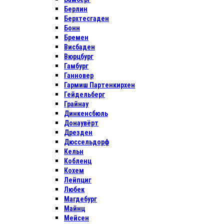
Берлин
Берхтесгаден
Бонн
Бремен
Висбаден
Вюрцбург
Гамбург
Ганновер
Гармиш Партенкирхен
Гейдельберг
Грайнау
Динкенсбюль
Донаувёрт
Дрезден
Дюссельдорф
Кельн
Кобленц
Кохем
Лейпциг
Любек
Магдебург
Майнц
Мейсен