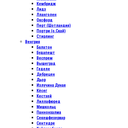
Кембридж
Лидз
Лланголен
Оксфорд
Перт (Шотландия)
Портри (о.Скай)
Стирлинг
Венгрия
Балатон
Будапешт
Веспрем
Вышеград
Геделе
Дебрецен
Дьор
Излучина Дуная
Кёсег
Кестхей
Лиллафюред
Мишкольц
Паннонхалма
Секешфехервар
Сентедре