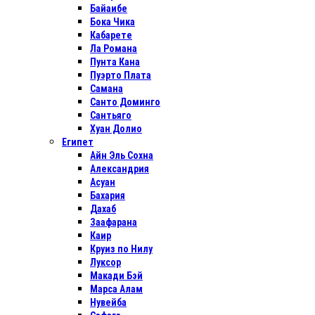
Байаибе
Бока Чика
Кабарете
Ла Романа
Пунта Кана
Пуэрто Плата
Самана
Санто Доминго
Сантьяго
Хуан Долио
Египет
Айн Эль Сохна
Александрия
Асуан
Бахария
Дахаб
Заафарана
Каир
Круиз по Нилу
Луксор
Макади Бэй
Марса Алам
Нувейба