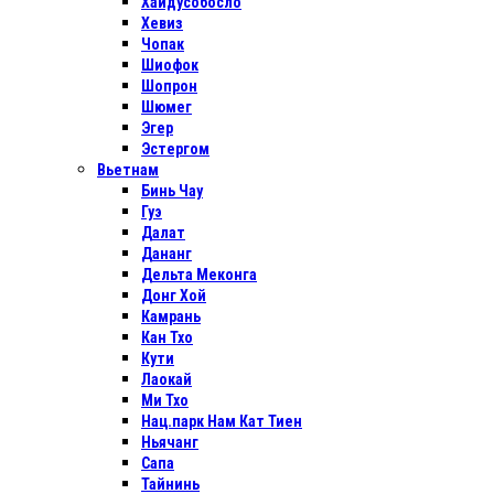
Хайдусобосло
Хевиз
Чопак
Шиофок
Шопрон
Шюмег
Эгер
Эстергом
Вьетнам
Бинь Чау
Гуэ
Далат
Дананг
Дельта Меконга
Донг Хой
Камрань
Кан Тхо
Кути
Лаокай
Ми Тхо
Нац.парк Нам Кат Тиен
Ньячанг
Сапа
Тайнинь