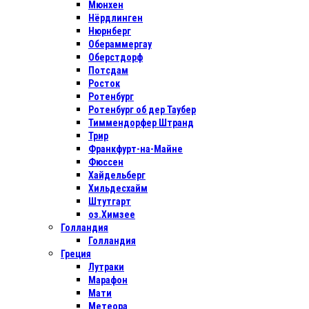
Мюнхен
Нёрдлинген
Нюрнберг
Обераммергау
Оберстдорф
Потсдам
Росток
Ротенбург
Ротенбург об дер Таубер
Тиммендорфер Штранд
Трир
Франкфурт-на-Майне
Фюссен
Хайдельберг
Хильдесхайм
Штутгарт
оз.Химзее
Голландия
Голландия
Греция
Лутраки
Марафон
Мати
Метеора