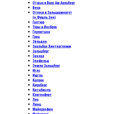
Отдых в Варс Ам Арльберг
Вена
Отпуск в Зальцкамергут
(о.Фушль Зее)
Галтюр
Туры в Инсбрук
Герлитцен
Грац
Зёльден
Заальбах-Хинтерглемм
Зальцбург
Зеелах
Зеефельд
Земля Зальцбург
Иглс
Ишгль
Капрун
Кирхберг
Китцбюэль
Клягенфурт
Лех
Линц
Майерхофен