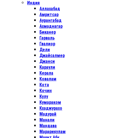
Индия
Аллахабад
Амритсар
Аурангабад
Ахмаднагар
Биканер
Гарваль
Гвалиор
Дели
Джайсалмер
Джанси
Караули
Керала
Ковалам
Кота
Кочин
Кулу
Кумараком
Кхаджурахо
Мадурай
Манали
Мандава
Марарикулам
Маунт Абу