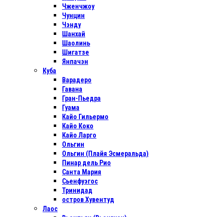
Чженчжоу
Чунцин
Чэнду
Шанхай
Шаолинь
Шигатзе
Янпачэн
Куба
Варадеро
Гавана
Гран-Пьедра
Гуама
Кайо Гильермо
Кайо Коко
Кайо Ларго
Ольгин
Ольгин (Плайя Эсмеральда)
Пинар дель Рио
Санта Мария
Сьенфуэгос
Тринидад
остров Хувентуд
Лаос