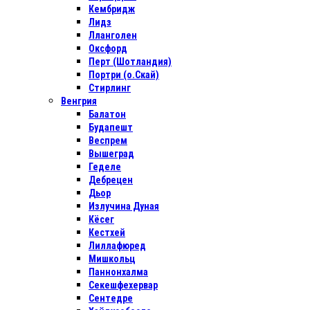
Кембридж
Лидз
Лланголен
Оксфорд
Перт (Шотландия)
Портри (о.Скай)
Стирлинг
Венгрия
Балатон
Будапешт
Веспрем
Вышеград
Геделе
Дебрецен
Дьор
Излучина Дуная
Кёсег
Кестхей
Лиллафюред
Мишкольц
Паннонхалма
Секешфехервар
Сентедре