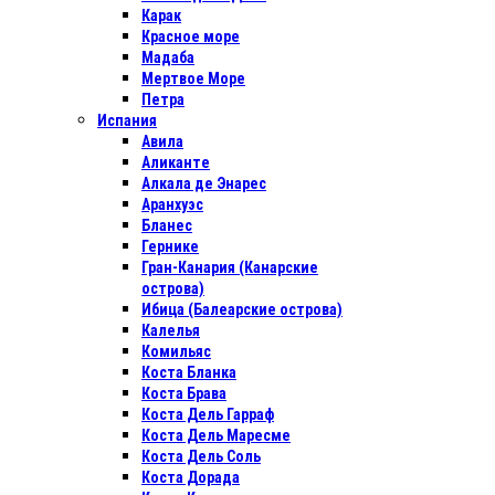
Карак
Красное море
Мадаба
Мертвое Море
Петра
Испания
Авила
Аликанте
Алкала де Энарес
Аранхуэс
Бланес
Гернике
Гран-Канария (Канарские
острова)
Ибица (Балеарские острова)
Калелья
Комильяс
Коста Бланка
Коста Брава
Коста Дель Гарраф
Коста Дель Маресме
Коста Дель Соль
Коста Дорада