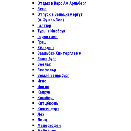
Отдых в Варс Ам Арльберг
Вена
Отпуск в Зальцкамергут
(о.Фушль Зее)
Галтюр
Туры в Инсбрук
Герлитцен
Грац
Зёльден
Заальбах-Хинтерглемм
Зальцбург
Зеелах
Зеефельд
Земля Зальцбург
Иглс
Ишгль
Капрун
Кирхберг
Китцбюэль
Клягенфурт
Лех
Линц
Майерхофен