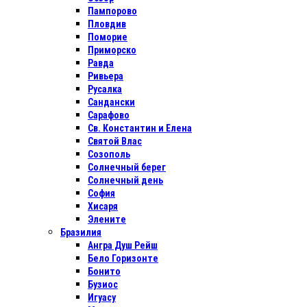
Пампорово
Пловдив
Поморие
Приморско
Равда
Ривьера
Русалка
Сандански
Сарафово
Св. Константин и Елена
Святой Влас
Созополь
Солнечный берег
Солнечный день
София
Хисаря
Элените
Бразилия
Ангра Душ Рейш
Бело Горизонте
Бонито
Бузиос
Игуасу