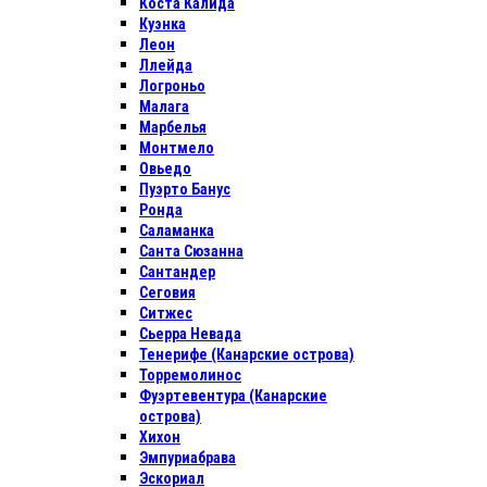
Коста Калида
Куэнка
Леон
Ллейда
Логроньо
Малага
Марбелья
Монтмело
Овьедо
Пуэрто Банус
Ронда
Саламанка
Санта Сюзанна
Сантандер
Сеговия
Ситжес
Сьерра Невада
Тенерифе (Канарские острова)
Торремолинос
Фуэртевентура (Канарские
острова)
Хихон
Эмпуриабрава
Эскориал