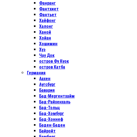
Фанранг
Фантхиет
Фантьет
Хайфонг
Халонг
Ханой
Хойан
Хошимин
Хуэ
Чау Док
остров Фу Куок
остров Катба
Германия
Аахен
Аугсбург
Бавария
Бад-Мергентхайм
Бад-Райхенхаль
Бад-Тольц
Бад-Хомбург
Бад-Хоннеф
Баден-Баден
Байройт
Бамберг