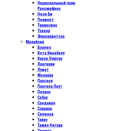
Национальный парк
Раномафана
Нози Би
Перинет
Туамасина
Тулеар
Фианарантсоа
Малайзия
Борнео
Кота Кинабалу
Куала Лумпур
Лангкави
Лумут
Малакка
Пангкор
Пангкор Лаут
Пенанг
Сабах
Сандакан
Саравак
Сепилок
Тавау
Таман Негара
Тиоман