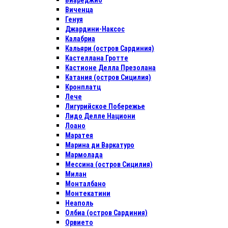
Виареджио
Виченца
Генуя
Джардини-Наксос
Калабриа
Кальяри (остров Сардиния)
Кастеллана Гротте
Кастионе Делла Презолана
Катания (остров Сицилия)
Кронплатц
Лече
Лигурийское Побережье
Лидо Делле Национи
Лоано
Маратея
Марина ди Варкатуро
Мармолада
Мессина (остров Сицилия)
Милан
Монталбано
Монтекатини
Неаполь
Олбиа (остров Сардиния)
Орвието