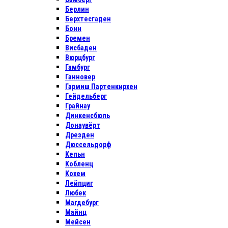
Берлин
Берхтесгаден
Бонн
Бремен
Висбаден
Вюрцбург
Гамбург
Ганновер
Гармиш Партенкирхен
Гейдельберг
Грайнау
Динкенсбюль
Донаувёрт
Дрезден
Дюссельдорф
Кельн
Кобленц
Кохем
Лейпциг
Любек
Магдебург
Майнц
Мейсен