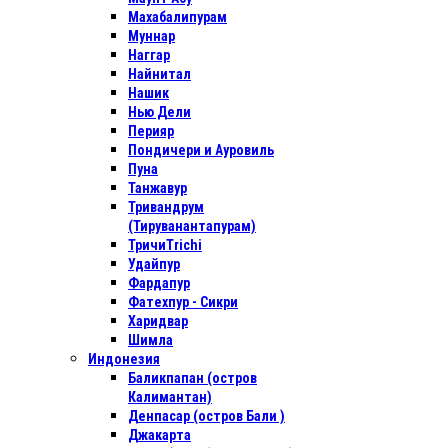
Махабалипурам
Муннар
Наггар
Найнитал
Нашик
Нью Дели
Перияр
Пондичери и Ауровиль
Пуна
Танжавур
Тривандрум
(Тируванантапурам)
ТричиTrichi
Удайпур
Фардапур
Фатехпур - Сикри
Харидвар
Шимла
Индонезия
Баликпапан (остров
Калимантан)
Денпасар (остров Бали )
Джакарта