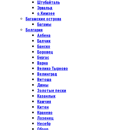
Штубайталь
Эрвальд
о.Кимзее
Багамские острова
Багамы
Болгария
Албена
Балчик
Банско
Боровец
Бургас
Варна
Велико Тырново
Велинград
Витоша
Дюны
Золотые пески
Казанлык
Камчия
Китен
Кранево
Лозенец
Несебр
Обзор