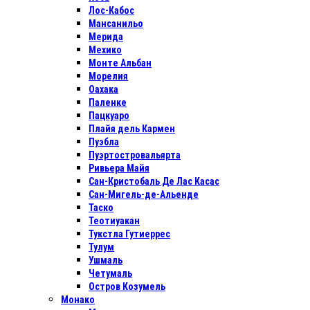
Лос-Кабос
Мансанильо
Мерида
Мехико
Монте Альбан
Морелия
Оахака
Паленке
Пацкуаро
Плайя дель Кармен
Пуэбла
Пуэртостровальярта
Ривьера Майя
Сан-Кристобаль Де Лас Касас
Сан-Мигель-де-Альенде
Таско
Теотиуакан
Тукстла Гутиеррес
Тулум
Ушмаль
Четумаль
Остров Козумель
Монако