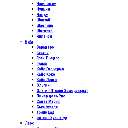
Чженчжоу
Чунцин
Чэнду
Шанхай
Шаолинь
Шигатзе
Янпачэн
Куба
Варадеро
Гавана
Гран-Пьедра
Гуама
Кайо Гильермо
Кайо Коко
Кайо Ларго
Ольгин
Ольгин (Плайя Эсмеральда)
Пинар дель Рио
Санта Мария
Сьенфуэгос
Тринидад
остров Хувентуд
Лаос