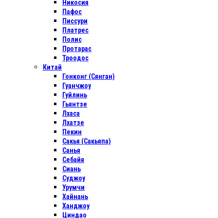
Никосия
Пафос
Писсури
Платрес
Полис
Протарас
Троодос
Китай
Гонконг (Сянган)
Гуанчжоу
Гуйлинь
Гьянтзе
Лхаса
Лхатзе
Пекин
Сакья (Сакьяпа)
Санья
Себайя
Сиань
Суджоу
Урумчи
Хайнань
Ханджоу
Циндао