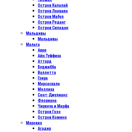
Остров Капалай
Остров Ланкаян
Остров Мабул
Остров Реданг
Остров Сипадан
Мальдивы
Мальдивы
Мальта
Авре
Айн Туффиха
Аттард
Буджибба
Валлетта
Гзира
Марсаскала
Меллиха
Сент-Джулианс
Флориана
Чиркеуа и Марфа
Остров Гозо
Остров Комино
Марокко
Агадир