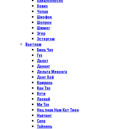
Хайдусобосло
Хевиз
Чопак
Шиофок
Шопрон
Шюмег
Эгер
Эстергом
Вьетнам
Бинь Чау
Гуэ
Далат
Дананг
Дельта Меконга
Донг Хой
Камрань
Кан Тхо
Кути
Лаокай
Ми Тхо
Нац.парк Нам Кат Тиен
Ньячанг
Сапа
Тайнинь