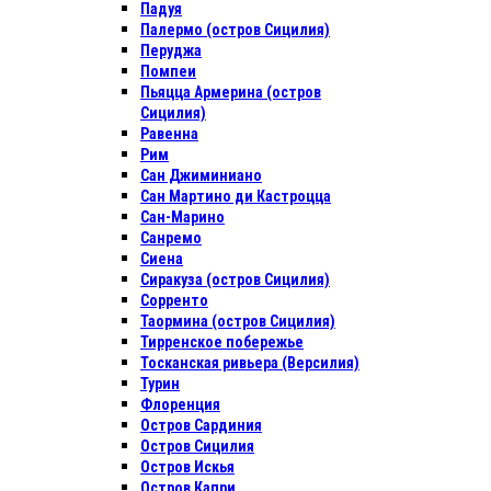
Падуя
Палермо (остров Сицилия)
Перуджа
Помпеи
Пьяцца Армерина (остров
Сицилия)
Равенна
Рим
Сан Джиминиано
Сан Мартино ди Кастроцца
Сан-Марино
Санремо
Сиена
Сиракуза (остров Сицилия)
Сорренто
Таормина (остров Сицилия)
Тирренское побережье
Тосканская ривьера (Версилия)
Турин
Флоренция
Остров Сардиния
Остров Сицилия
Остров Искья
Остров Капри