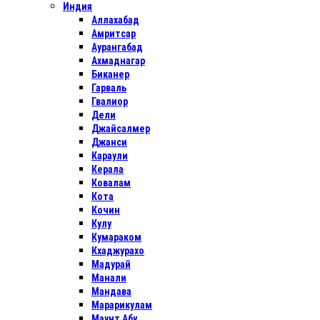
Индия
Аллахабад
Амритсар
Аурангабад
Ахмаднагар
Биканер
Гарваль
Гвалиор
Дели
Джайсалмер
Джанси
Караули
Керала
Ковалам
Кота
Кочин
Кулу
Кумараком
Кхаджурахо
Мадурай
Манали
Мандава
Марарикулам
Маунт Абу