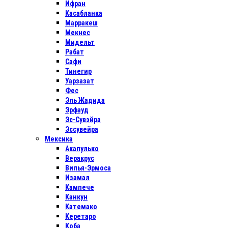
Ифран
Касабланка
Марракеш
Мекнес
Мидельт
Рабат
Сафи
Тинегир
Уарзазат
Фес
Эль Жадида
Эрфауд
Эс-Сувэйра
Эссувейра
Мексика
Акапулько
Веракрус
Вилья-Эрмоса
Изамал
Кампече
Канкун
Катемако
Керетаро
Коба