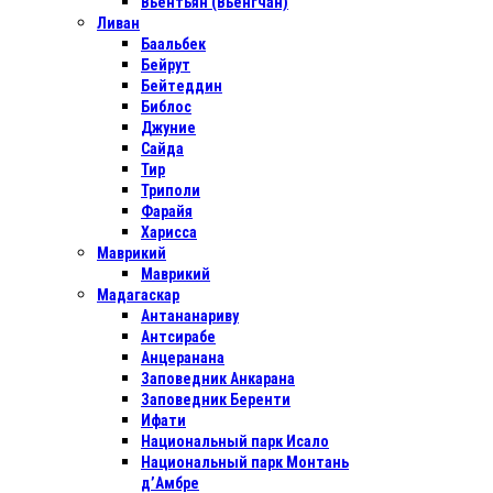
Вьентьян (Вьенгчан)
Ливан
Баальбек
Бейрут
Бейтеддин
Библос
Джуние
Сайда
Тир
Триполи
Фарайя
Харисса
Маврикий
Маврикий
Мадагаскар
Антананариву
Антсирабе
Анцеранана
Заповедник Анкарана
Заповедник Беренти
Ифати
Национальный парк Исало
Национальный парк Монтань
д’Амбре