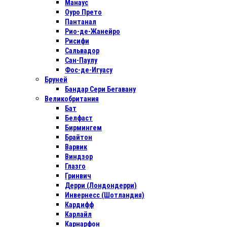
Манаус
Оуро Прето
Пантанал
Рио-де-Жанейро
Рисифи
Сальвадор
Сан-Паулу
Фос-де-Игуасу
Бруней
Бандар Сери Бегавану
Великобритания
Бат
Белфаст
Бирмингем
Брайтон
Варвик
Виндзор
Глазго
Гринвич
Дерри (Лондондерри)
Инвернесс (Шотландия)
Кардифф
Карлайл
Карнарфон