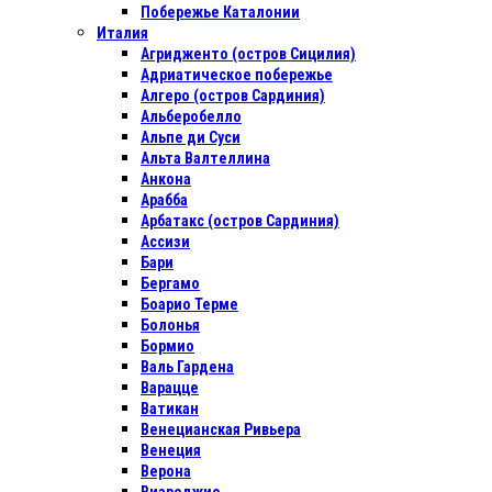
Побережье Каталонии
Италия
Агридженто (остров Сицилия)
Адриатическое побережье
Алгеро (остров Сардиния)
Альберобелло
Альпе ди Суси
Альта Валтеллина
Анкона
Арабба
Арбатакс (остров Сардиния)
Ассизи
Бари
Бергамо
Боарио Терме
Болонья
Бормио
Валь Гардена
Варацце
Ватикан
Венецианская Ривьера
Венеция
Верона