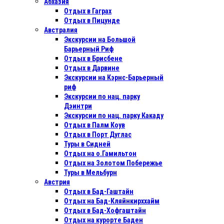
Абхазия
Отдых в Гаграх
Отдых в Пицунде
Австралия
Экскурсии на Большой
Барьерный Риф
Отдых в Бриcбене
Отдых в Дарвине
Экскурсии на Кэрнс-Барьерный
риф
Экскурсии по нац. парку
Дэинтри
Экскурсии по нац. парку Какаду
Отдых в Палм Коув
Отдых в Порт Дуглас
Туры в Сидней
Отдых на о.Гамильтон
Отдых на Золотом Побережье
Туры в Мельбурн
Австрия
Отдых в Бад-Гаштайн
Отдых на Бад-Кляйнкирххайм
Отдых в Бад-Хофгаштайн
Отдых на курорте Баден