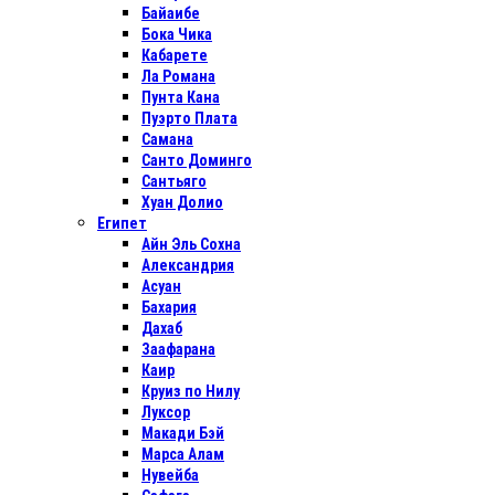
Байаибе
Бока Чика
Кабарете
Ла Романа
Пунта Кана
Пуэрто Плата
Самана
Санто Доминго
Сантьяго
Хуан Долио
Египет
Айн Эль Сохна
Александрия
Асуан
Бахария
Дахаб
Заафарана
Каир
Круиз по Нилу
Луксор
Макади Бэй
Марса Алам
Нувейба