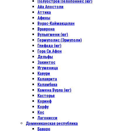
Полуостров Пелопоннес (юг)
Айа Апостоли
Аттика
Афины
Ворас-Каймакцалан
Враврона
Вульягмени (юг)
Гермуполис (Эрмуполи)
Глифада (юг)
Гора Св.Афон
Дельфы
Закинтос
Игуменица
Кавури
Калаврита
Каламбака
Камена Вурла (юг)
Касторья
Коринф
Корфу
Кос
Лагонисси
Доминиканская республика
Баваро