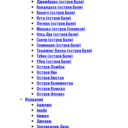
Джимбаран (остров Бали)
Кандидаса (остров Бали)
Каннгу (остров Бали)
Кута (остров Бали)
Легиан (остров Бали)
Манадо (остров Сулавеси)
Нуса Дуа (остров Бали)
Санур (остров Бали)
Семиньяк (остров Бали)
Танджунг Беноа (остров Бали)
Тубан (остров Бали)
Убуд (остров Бали)
Остров Ломбок
Остров Ява
Остров Бинтан
Остров Калимантан
Остров Комодо
Остров Флорес
Иордания
Аджлюн
Акаба
Амман
Джераш
Заповедник Дана