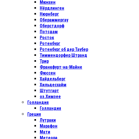
Мюнхен
Нёрдлинген
Нюрнберг
Обераммергау
Оберстдорф
Потсдам
Росток
Ротенбург
Ротенбург об дер Таубер
Тиммендорфер Штранд
Трир
Франкфурт-на-Майне
Фюссен
Хайдельберг
Хильдесхайм
Штутгарт
оз.Химзее
Голландия
Голландия
Греция
Лутраки
Марафон
Мати
Метеора