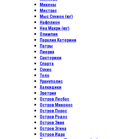
Микены
Мистрас
Мыс Сунион (юг)
Нафплион
Неа Макри (юг)
Олимпия
Паралия Катерини
Патры
Пиерия
Санторини
Спарта
Сунио
Толо
Урануполис
Халкидики
Эретрия
Остров Лесбос
Остров Миконос
Остров Порос
Остров Родос
Остров Эвия
Остров Эгина
Остров Идра