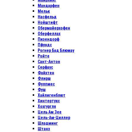
Майрлинг
Мандарфен
Мельк
Насфельд
Нойштифт
Обермайерхофен
Оберфеллах
Пизендорф
Пфундс
Рогнер Бад Блюмау
Ройте
Сант-Антон
Серфаус
Файхтен
Флирш
Фулпмес
Фуш
Хайлигенблют
Хинтертукс
Хохгургля
Цель Ам Зее
Цель-Ам-Циллер
Шладминг
Штанз