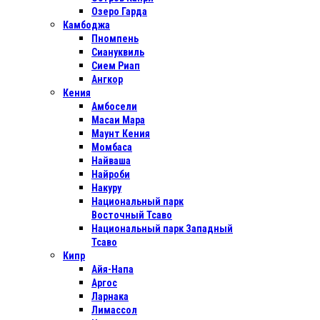
Озеро Гарда
Камбоджа
Пномпень
Сиануквиль
Сием Риап
Ангкор
Кения
Амбосели
Масаи Мара
Маунт Кения
Момбаса
Найваша
Найроби
Накуру
Национальный парк
Восточный Тсаво
Национальный парк Западный
Тсаво
Кипр
Айя-Напа
Аргос
Ларнака
Лимассол