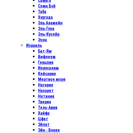
Сафага
Сома Бэй
Таба
Хургада
Эль Аламейн
Эль-Гуна
Эль-Кусейр
Эсна
Израиль
Бат-Ям
Вифлеем
Герцлия
Иерусалим
Кейсария
Мертвое море
Нагария
Назарет
Нетания
Тверия
Тель-Авив
Хайфа
Цфат
Эйлат
Эйн - Бокек