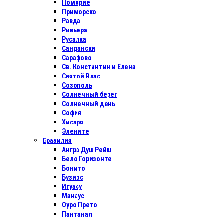
Поморие
Приморско
Равда
Ривьера
Русалка
Сандански
Сарафово
Св. Константин и Елена
Святой Влас
Созополь
Солнечный берег
Солнечный день
София
Хисаря
Элените
Бразилия
Ангра Душ Рейш
Бело Горизонте
Бонито
Бузиос
Игуасу
Манаус
Оуро Прето
Пантанал