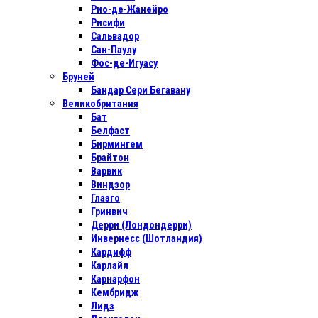
Рио-де-Жанейро
Рисифи
Сальвадор
Сан-Паулу
Фос-де-Игуасу
Бруней
Бандар Сери Бегавану
Великобритания
Бат
Белфаст
Бирмингем
Брайтон
Варвик
Виндзор
Глазго
Гринвич
Дерри (Лондондерри)
Инвернесс (Шотландия)
Кардифф
Карлайл
Карнарфон
Кембридж
Лидз