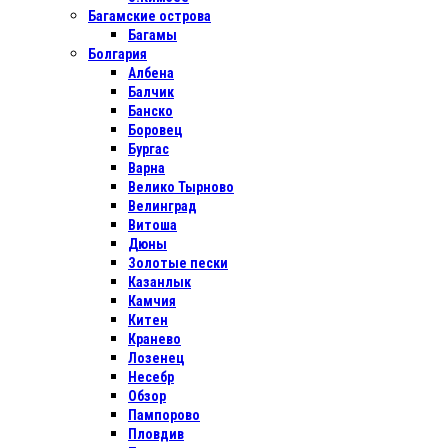
Багамские острова
Багамы
Болгария
Албена
Балчик
Банско
Боровец
Бургас
Варна
Велико Тырново
Велинград
Витоша
Дюны
Золотые пески
Казанлык
Камчия
Китен
Кранево
Лозенец
Несебр
Обзор
Пампорово
Пловдив