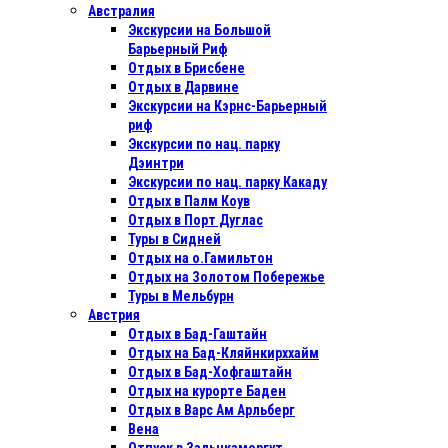
Австралия
Экскурсии на Большой
Барьерный Риф
Отдых в Бриcбене
Отдых в Дарвине
Экскурсии на Кэрнс-Барьерный
риф
Экскурсии по нац. парку
Дэинтри
Экскурсии по нац. парку Какаду
Отдых в Палм Коув
Отдых в Порт Дуглас
Туры в Сидней
Отдых на о.Гамильтон
Отдых на Золотом Побережье
Туры в Мельбурн
Австрия
Отдых в Бад-Гаштайн
Отдых на Бад-Кляйнкирххайм
Отдых в Бад-Хофгаштайн
Отдых на курорте Баден
Отдых в Варс Ам Арльберг
Вена