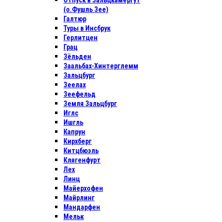
Отпуск в Зальцкамергут
(о.Фушль Зее)
Галтюр
Туры в Инсбрук
Герлитцен
Грац
Зёльден
Заальбах-Хинтерглемм
Зальцбург
Зеелах
Зеефельд
Земля Зальцбург
Иглс
Ишгль
Капрун
Кирхберг
Китцбюэль
Клягенфурт
Лех
Линц
Майерхофен
Майрлинг
Мандарфен
Мельк