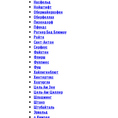
Насфельд
Нойштифт
Обермайерхофен
Оберфеллах
Пизендорф
Пфундс
Рогнер Бад Блюмау
Ройте
Сант-Антон
Серфаус
Файхтен
Флирш
Фулпмес
Фуш
Хайлигенблют
Хинтертукс
Хохгургля
Цель Ам Зее
Цель-Ам-Циллер
Шладминг
Штанз
Штубайталь
Эрвальд
о.Кимзее