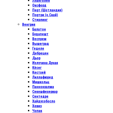
Лланголен
Оксфорд
Перт (Шотландия)
Портри (о.Скай)
Стирлинг
Венгрия
Балатон
Будапешт
Веспрем
Вышеград
Геделе
Дебрецен
Дьор
Излучина Дуная
Кёсег
Кестхей
Лиллафюред
Мишкольц
Паннонхалма
Секешфехервар
Сентедре
Хайдусобосло
Хевиз
Чопак