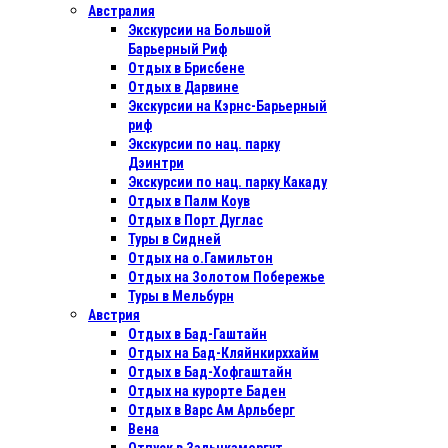
Австралия
Экскурсии на Большой
Барьерный Риф
Отдых в Бриcбене
Отдых в Дарвине
Экскурсии на Кэрнс-Барьерный
риф
Экскурсии по нац. парку
Дэинтри
Экскурсии по нац. парку Какаду
Отдых в Палм Коув
Отдых в Порт Дуглас
Туры в Сидней
Отдых на о.Гамильтон
Отдых на Золотом Побережье
Туры в Мельбурн
Австрия
Отдых в Бад-Гаштайн
Отдых на Бад-Кляйнкирххайм
Отдых в Бад-Хофгаштайн
Отдых на курорте Баден
Отдых в Варс Ам Арльберг
Вена