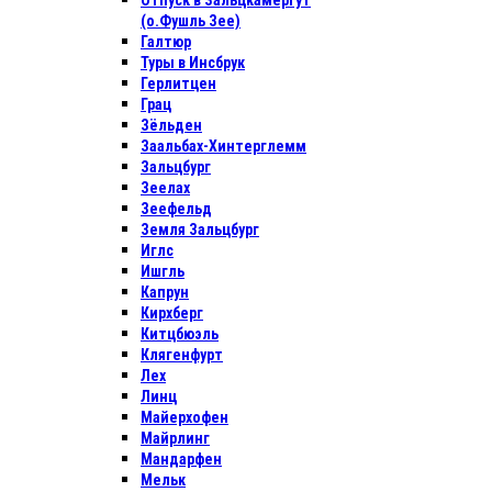
Отпуск в Зальцкамергут
(о.Фушль Зее)
Галтюр
Туры в Инсбрук
Герлитцен
Грац
Зёльден
Заальбах-Хинтерглемм
Зальцбург
Зеелах
Зеефельд
Земля Зальцбург
Иглс
Ишгль
Капрун
Кирхберг
Китцбюэль
Клягенфурт
Лех
Линц
Майерхофен
Майрлинг
Мандарфен
Мельк