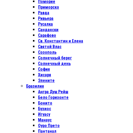
Поморие
Приморско
Равда
Ривьера
Русалка
Сандански
Сарафово
Св. Константин и Елена
Святой Влас
Созополь
Солнечный берег
Солнечный день
София
Хисаря
Элените
Бразилия
Ангра Душ Рейш
Бело Горизонте
Бонито
Бузиос
Игуасу
Манаус
Оуро Прето
Пантанал