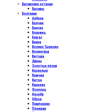
Багамские острова
Багамы
Болгария
Албена
Балчик
Банско
Боровец
Бургас
Варна
Велико Тырново
Велинград
Витоша
Дюны
Золотые пески
Казанлык
Камчия
Китен
Кранево
Лозенец
Несебр
Обзор
Пампорово
Пловдив