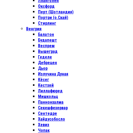
Лланголен
Оксфорд
Перт (Шотландия)
Портри (о.Скай)
Стирлинг
Венгрия
Балатон
Будапешт
Веспрем
Вышеград
Геделе
Дебрецен
Дьор
Излучина Дуная
Кёсег
Кестхей
Лиллафюред
Мишкольц
Паннонхалма
Секешфехервар
Сентедре
Хайдусобосло
Хевиз
Чопак