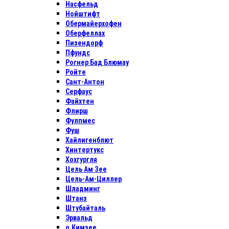
Насфельд
Нойштифт
Обермайерхофен
Оберфеллах
Пизендорф
Пфундс
Рогнер Бад Блюмау
Ройте
Сант-Антон
Серфаус
Файхтен
Флирш
Фулпмес
Фуш
Хайлигенблют
Хинтертукс
Хохгургля
Цель Ам Зее
Цель-Ам-Циллер
Шладминг
Штанз
Штубайталь
Эрвальд
о.Кимзее