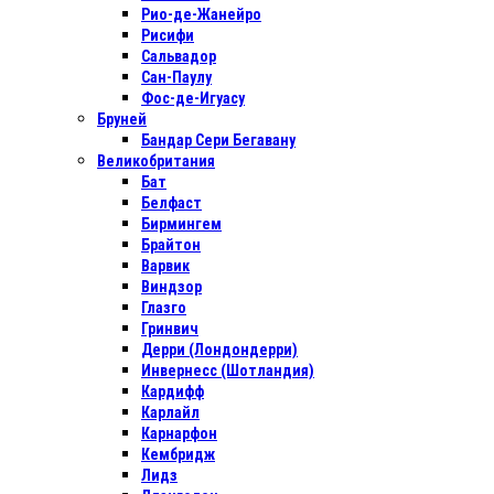
Рио-де-Жанейро
Рисифи
Сальвадор
Сан-Паулу
Фос-де-Игуасу
Бруней
Бандар Сери Бегавану
Великобритания
Бат
Белфаст
Бирмингем
Брайтон
Варвик
Виндзор
Глазго
Гринвич
Дерри (Лондондерри)
Инвернесс (Шотландия)
Кардифф
Карлайл
Карнарфон
Кембридж
Лидз