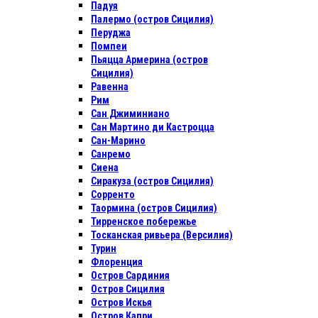
Падуя
Палермо (остров Сицилия)
Перуджа
Помпеи
Пьяцца Армерина (остров
Сицилия)
Равенна
Рим
Сан Джиминиано
Сан Мартино ди Кастроцца
Сан-Марино
Санремо
Сиена
Сиракуза (остров Сицилия)
Сорренто
Таормина (остров Сицилия)
Тирренское побережье
Тосканская ривьера (Версилия)
Турин
Флоренция
Остров Сардиния
Остров Сицилия
Остров Искья
Остров Капри