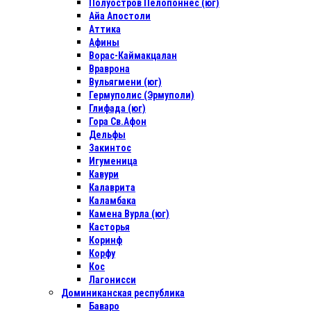
Полуостров Пелопоннес (юг)
Айа Апостоли
Аттика
Афины
Ворас-Каймакцалан
Враврона
Вульягмени (юг)
Гермуполис (Эрмуполи)
Глифада (юг)
Гора Св.Афон
Дельфы
Закинтос
Игуменица
Кавури
Калаврита
Каламбака
Камена Вурла (юг)
Касторья
Коринф
Корфу
Кос
Лагонисси
Доминиканская республика
Баваро