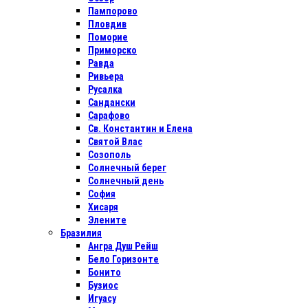
Пампорово
Пловдив
Поморие
Приморско
Равда
Ривьера
Русалка
Сандански
Сарафово
Св. Константин и Елена
Святой Влас
Созополь
Солнечный берег
Солнечный день
София
Хисаря
Элените
Бразилия
Ангра Душ Рейш
Бело Горизонте
Бонито
Бузиос
Игуасу