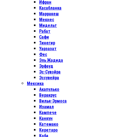
Ифран
Касабланка
Марракеш
Мекнес
Мидельт
Рабат
Сафи
Тинегир
Уарзазат
Фес
Эль Жадида
Эрфауд
Эс-Сувэйра
Эссувейра
Мексика
Акапулько
Веракрус
Вилья-Эрмоса
Изамал
Кампече
Канкун
Катемако
Керетаро
Коба