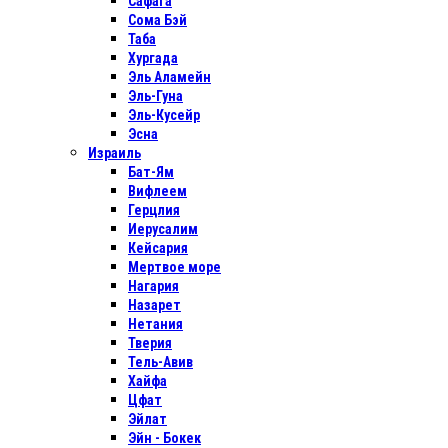
Сафага
Сома Бэй
Таба
Хургада
Эль Аламейн
Эль-Гуна
Эль-Кусейр
Эсна
Израиль
Бат-Ям
Вифлеем
Герцлия
Иерусалим
Кейсария
Мертвое море
Нагария
Назарет
Нетания
Тверия
Тель-Авив
Хайфа
Цфат
Эйлат
Эйн - Бокек