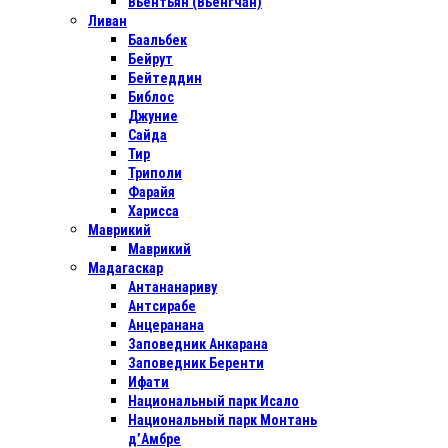
Вьентьян (Вьенгчан)
Ливан
Баальбек
Бейрут
Бейтеддин
Библос
Джуние
Сайда
Тир
Триполи
Фарайя
Харисса
Маврикий
Маврикий
Мадагаскар
Антананариву
Антсирабе
Анцеранана
Заповедник Анкарана
Заповедник Беренти
Ифати
Национальный парк Исало
Национальный парк Монтань
д’Амбре