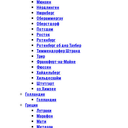
Мюнхен
Нёрдлинген
Нюрнберг
Обераммергау
Оберстдорф
Потсдам
Росток
Ротенбург
Ротенбург об дер Таубер
Тиммендорфер Штранд
Трир
Франкфурт-на-Майне
Фюссен
Хайдельберг
Хильдесхайм
Штутгарт
оз.Химзее
Голландия
Голландия
Греция
Лутраки
Марафон
Мати
Метеора