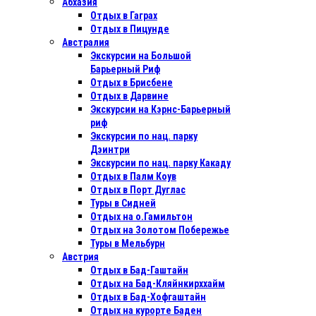
Абхазия
Отдых в Гаграх
Отдых в Пицунде
Австралия
Экскурсии на Большой
Барьерный Риф
Отдых в Бриcбене
Отдых в Дарвине
Экскурсии на Кэрнс-Барьерный
риф
Экскурсии по нац. парку
Дэинтри
Экскурсии по нац. парку Какаду
Отдых в Палм Коув
Отдых в Порт Дуглас
Туры в Сидней
Отдых на о.Гамильтон
Отдых на Золотом Побережье
Туры в Мельбурн
Австрия
Отдых в Бад-Гаштайн
Отдых на Бад-Кляйнкирххайм
Отдых в Бад-Хофгаштайн
Отдых на курорте Баден