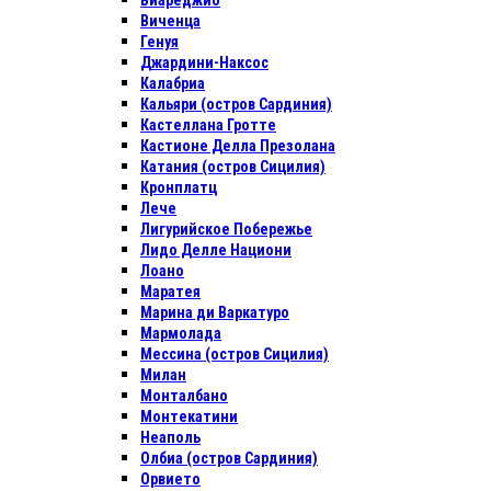
Виареджио
Виченца
Генуя
Джардини-Наксос
Калабриа
Кальяри (остров Сардиния)
Кастеллана Гротте
Кастионе Делла Презолана
Катания (остров Сицилия)
Кронплатц
Лече
Лигурийское Побережье
Лидо Делле Национи
Лоано
Маратея
Марина ди Варкатуро
Мармолада
Мессина (остров Сицилия)
Милан
Монталбано
Монтекатини
Неаполь
Олбиа (остров Сардиния)
Орвието