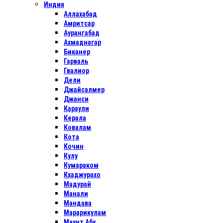
Индия
Аллахабад
Амритсар
Аурангабад
Ахмаднагар
Биканер
Гарваль
Гвалиор
Дели
Джайсалмер
Джанси
Караули
Керала
Ковалам
Кота
Кочин
Кулу
Кумараком
Кхаджурахо
Мадурай
Манали
Мандава
Марарикулам
Маунт Абу