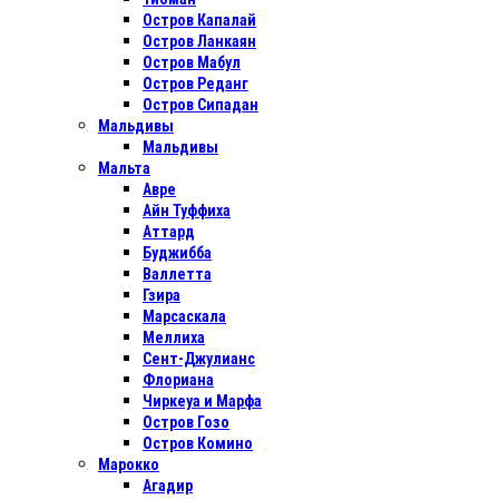
Остров Капалай
Остров Ланкаян
Остров Мабул
Остров Реданг
Остров Сипадан
Мальдивы
Мальдивы
Мальта
Авре
Айн Туффиха
Аттард
Буджибба
Валлетта
Гзира
Марсаскала
Меллиха
Сент-Джулианс
Флориана
Чиркеуа и Марфа
Остров Гозо
Остров Комино
Марокко
Агадир