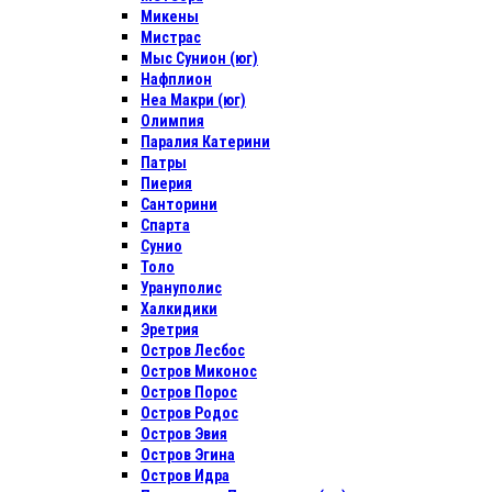
Микены
Мистрас
Мыс Сунион (юг)
Нафплион
Неа Макри (юг)
Олимпия
Паралия Катерини
Патры
Пиерия
Санторини
Спарта
Сунио
Толо
Урануполис
Халкидики
Эретрия
Остров Лесбос
Остров Миконос
Остров Порос
Остров Родос
Остров Эвия
Остров Эгина
Остров Идра