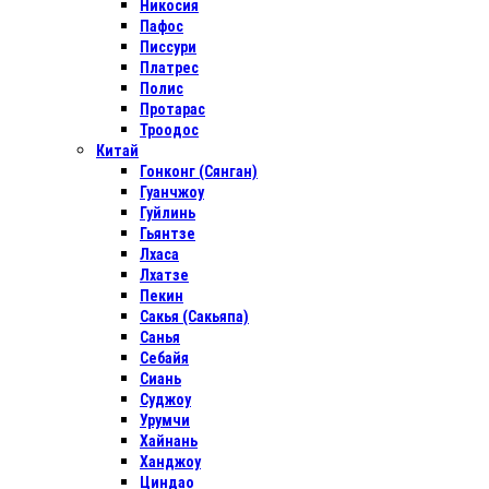
Никосия
Пафос
Писсури
Платрес
Полис
Протарас
Троодос
Китай
Гонконг (Сянган)
Гуанчжоу
Гуйлинь
Гьянтзе
Лхаса
Лхатзе
Пекин
Сакья (Сакьяпа)
Санья
Себайя
Сиань
Суджоу
Урумчи
Хайнань
Ханджоу
Циндао