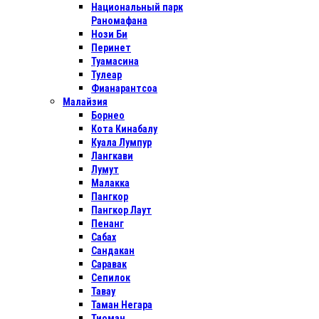
Национальный парк
Раномафана
Нози Би
Перинет
Туамасина
Тулеар
Фианарантсоа
Малайзия
Борнео
Кота Кинабалу
Куала Лумпур
Лангкави
Лумут
Малакка
Пангкор
Пангкор Лаут
Пенанг
Сабах
Сандакан
Саравак
Сепилок
Тавау
Таман Негара
Тиоман