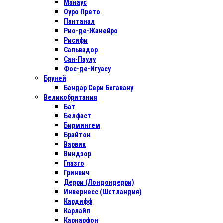
Манаус
Оуро Прето
Пантанал
Рио-де-Жанейро
Рисифи
Сальвадор
Сан-Паулу
Фос-де-Игуасу
Бруней
Бандар Сери Бегавану
Великобритания
Бат
Белфаст
Бирмингем
Брайтон
Варвик
Виндзор
Глазго
Гринвич
Дерри (Лондондерри)
Инвернесс (Шотландия)
Кардифф
Карлайл
Карнарфон