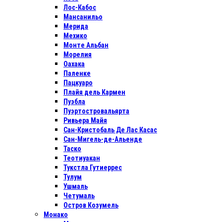
Лос-Кабос
Мансанильо
Мерида
Мехико
Монте Альбан
Морелия
Оахака
Паленке
Пацкуаро
Плайя дель Кармен
Пуэбла
Пуэртостровальярта
Ривьера Майя
Сан-Кристобаль Де Лас Касас
Сан-Мигель-де-Альенде
Таско
Теотиуакан
Тукстла Гутиеррес
Тулум
Ушмаль
Четумаль
Остров Козумель
Монако