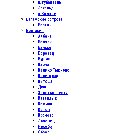
Штубайталь
Эрвальд
о.Кимзее
Багамские острова
Багамы
Болгария
Албена
Балчик
Банско
Боровец
Бургас
Варна
Велико Тырново
Велинград
Витоша
Дюны
Золотые пески
Казанлык
Камчия
Китен
Кранево
Лозенец
Несебр
Обзор