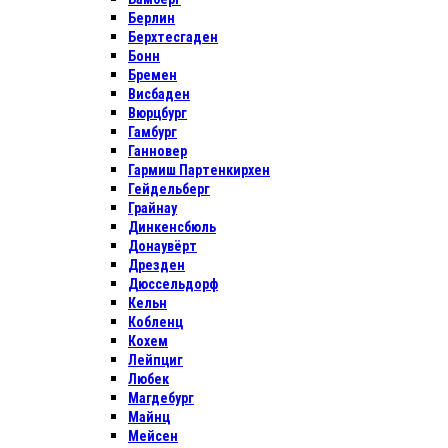
Берлин
Берхтесгаден
Бонн
Бремен
Висбаден
Вюрцбург
Гамбург
Ганновер
Гармиш Партенкирхен
Гейдельберг
Грайнау
Динкенсбюль
Донаувёрт
Дрезден
Дюссельдорф
Кельн
Кобленц
Кохем
Лейпциг
Любек
Магдебург
Майнц
Мейсен