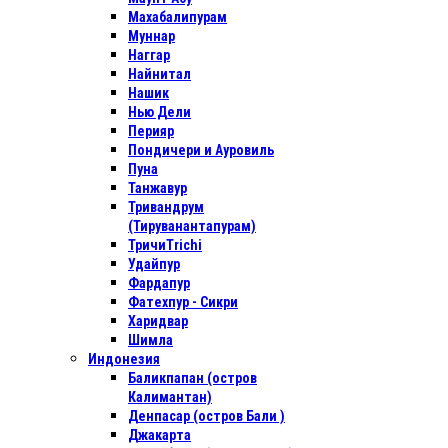
Махабалипурам
Муннар
Наггар
Найнитал
Нашик
Нью Дели
Перияр
Пондичери и Ауровиль
Пуна
Танжавур
Тривандрум
(Тируванантапурам)
ТричиTrichi
Удайпур
Фардапур
Фатехпур - Сикри
Харидвар
Шимла
Индонезия
Баликпапан (остров
Калимантан)
Денпасар (остров Бали )
Джакарта