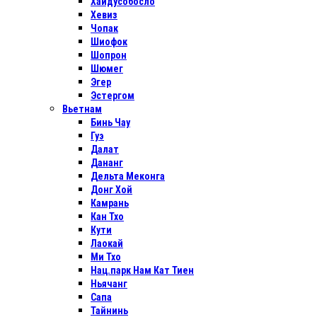
Хайдусобосло
Хевиз
Чопак
Шиофок
Шопрон
Шюмег
Эгер
Эстергом
Вьетнам
Бинь Чау
Гуэ
Далат
Дананг
Дельта Меконга
Донг Хой
Камрань
Кан Тхо
Кути
Лаокай
Ми Тхо
Нац.парк Нам Кат Тиен
Ньячанг
Сапа
Тайнинь