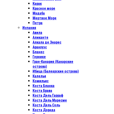
Карак
Красное море
Мадаба
Мертвое Море
Петра
Испания
Авила
Аликанте
Алкала де Энарес
Аранхуэс
Бланес
Гернике
Гран-Канария (Канарские
острова)
Ибица (Балеарские острова)
Калелья
Комильяс
Коста Бланка
Коста Брава
Коста Дель Гарраф
Коста Дель Маресме
Коста Дель Соль
Коста Дорада