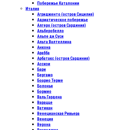
Побережье Каталонии
Италия
Агридженто (остров Сицилия)
Адриатическое побережье
Алгеро (остров Сардиния)
Альберобелло
Альпе ди Суси
Альта Валтеллина
Анкона
Арабба
Арбатакс (остров Сардиния)
Ассизи
Бари
Бергамо
Боарио Терме
Болонья
Бормио
Валь Гардена
Варацце
Ватикан
Венецианская Ривьера
Венеция
Верона