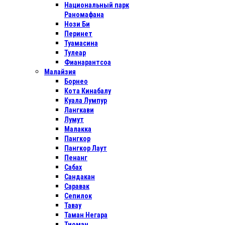
Национальный парк
Раномафана
Нози Би
Перинет
Туамасина
Тулеар
Фианарантсоа
Малайзия
Борнео
Кота Кинабалу
Куала Лумпур
Лангкави
Лумут
Малакка
Пангкор
Пангкор Лаут
Пенанг
Сабах
Сандакан
Саравак
Сепилок
Тавау
Таман Негара
Тиоман