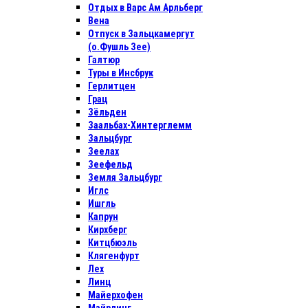
Отдых в Варс Ам Арльберг
Вена
Отпуск в Зальцкамергут
(о.Фушль Зее)
Галтюр
Туры в Инсбрук
Герлитцен
Грац
Зёльден
Заальбах-Хинтерглемм
Зальцбург
Зеелах
Зеефельд
Земля Зальцбург
Иглс
Ишгль
Капрун
Кирхберг
Китцбюэль
Клягенфурт
Лех
Линц
Майерхофен