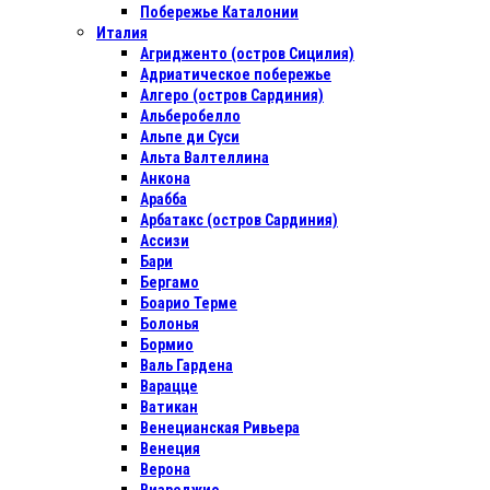
Побережье Каталонии
Италия
Агридженто (остров Сицилия)
Адриатическое побережье
Алгеро (остров Сардиния)
Альберобелло
Альпе ди Суси
Альта Валтеллина
Анкона
Арабба
Арбатакс (остров Сардиния)
Ассизи
Бари
Бергамо
Боарио Терме
Болонья
Бормио
Валь Гардена
Варацце
Ватикан
Венецианская Ривьера
Венеция
Верона