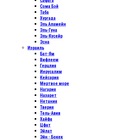
Сафага
Сома Бэй
Таба
Хургада
Эль Аламейн
Эль-Гуна
Эль-Кусейр
Эсна
Израиль
Бат-Ям
Вифлеем
Герцлия
Иерусалим
Кейсария
Мертвое море
Нагария
Назарет
Нетания
Тверия
Тель-Авив
Хайфа
Цфат
Эйлат
Эйн - Бокек