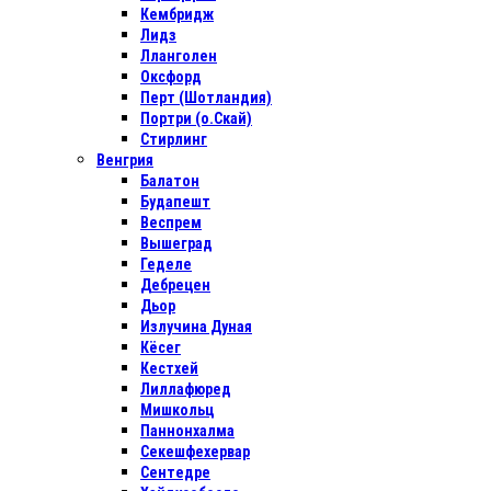
Кембридж
Лидз
Лланголен
Оксфорд
Перт (Шотландия)
Портри (о.Скай)
Стирлинг
Венгрия
Балатон
Будапешт
Веспрем
Вышеград
Геделе
Дебрецен
Дьор
Излучина Дуная
Кёсег
Кестхей
Лиллафюред
Мишкольц
Паннонхалма
Секешфехервар
Сентедре