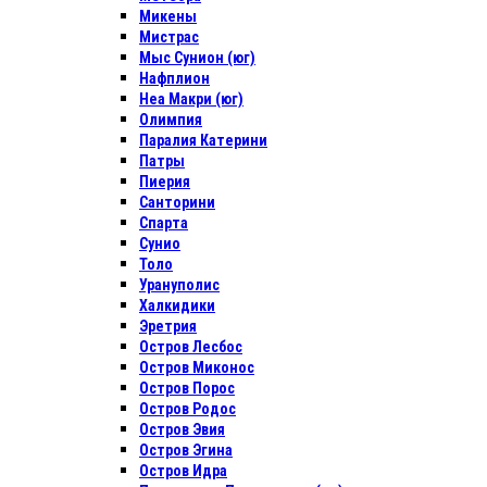
Микены
Мистрас
Мыс Сунион (юг)
Нафплион
Неа Макри (юг)
Олимпия
Паралия Катерини
Патры
Пиерия
Санторини
Спарта
Сунио
Толо
Урануполис
Халкидики
Эретрия
Остров Лесбос
Остров Миконос
Остров Порос
Остров Родос
Остров Эвия
Остров Эгина
Остров Идра