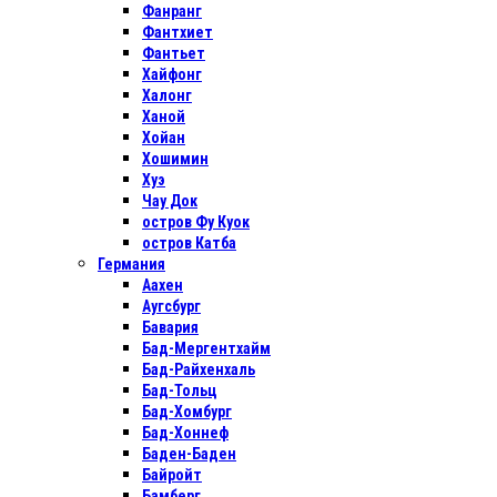
Фанранг
Фантхиет
Фантьет
Хайфонг
Халонг
Ханой
Хойан
Хошимин
Хуэ
Чау Док
остров Фу Куок
остров Катба
Германия
Аахен
Аугсбург
Бавария
Бад-Мергентхайм
Бад-Райхенхаль
Бад-Тольц
Бад-Хомбург
Бад-Хоннеф
Баден-Баден
Байройт
Бамберг