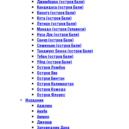
Джимбаран (остров Бали)
Кандидаса (остров Бали)
Каннгу (остров Бали)
Кута (остров Бали)
Легиан (остров Бали)
Манадо (остров Сулавеси)
Нуса Дуа (остров Бали)
Санур (остров Бали)
Семиньяк (остров Бали)
Танджунг Беноа (остров Бали)
Тубан (остров Бали)
Убуд (остров Бали)
Остров Ломбок
Остров Ява
Остров Бинтан
Остров Калимантан
Остров Комодо
Остров Флорес
Иордания
Аджлюн
Акаба
Амман
Джераш
Заповедник Дана