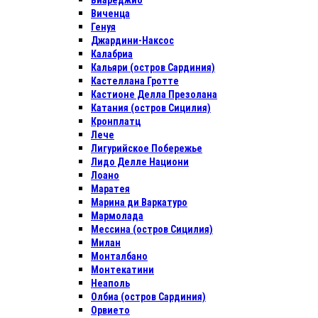
Виареджио
Виченца
Генуя
Джардини-Наксос
Калабриа
Кальяри (остров Сардиния)
Кастеллана Гротте
Кастионе Делла Презолана
Катания (остров Сицилия)
Кронплатц
Лече
Лигурийское Побережье
Лидо Делле Национи
Лоано
Маратея
Марина ди Варкатуро
Мармолада
Мессина (остров Сицилия)
Милан
Монталбано
Монтекатини
Неаполь
Олбиа (остров Сардиния)
Орвието