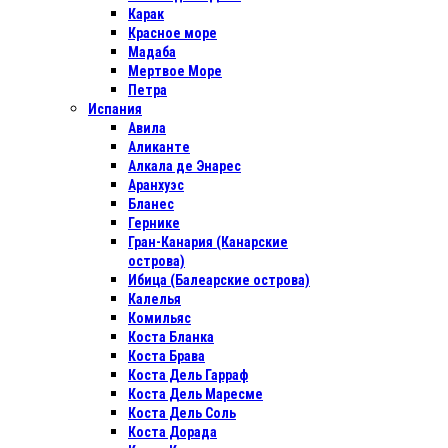
Карак
Красное море
Мадаба
Мертвое Море
Петра
Испания
Авила
Аликанте
Алкала де Энарес
Аранхуэс
Бланес
Гернике
Гран-Канария (Канарские
острова)
Ибица (Балеарские острова)
Калелья
Комильяс
Коста Бланка
Коста Брава
Коста Дель Гарраф
Коста Дель Маресме
Коста Дель Соль
Коста Дорада