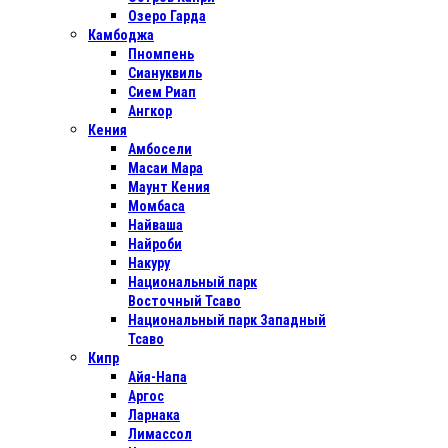
Озеро Гарда
Камбоджа
Пномпень
Сиануквиль
Сием Риап
Ангкор
Кения
Амбосели
Масаи Мара
Маунт Кения
Момбаса
Найваша
Найроби
Накуру
Национальный парк
Восточный Тсаво
Национальный парк Западный
Тсаво
Кипр
Айя-Напа
Аргос
Ларнака
Лимассол