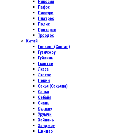
Никосия
Пафос
Писсури
Платрес
Полис
Протарас
Троодос
Китай
Гонконг (Сянган)
Гуанчжоу
Гуйлинь
Гьянтзе
Лхаса
Лхатзе
Пекин
Сакья (Сакьяпа)
Санья
Себайя
Сиань
Суджоу
Урумчи
Хайнань
Ханджоу
Циндао