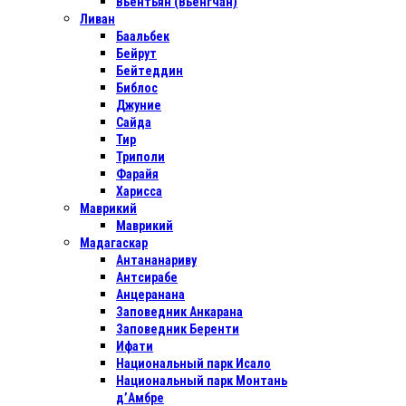
Вьентьян (Вьенгчан)
Ливан
Баальбек
Бейрут
Бейтеддин
Библос
Джуние
Сайда
Тир
Триполи
Фарайя
Харисса
Маврикий
Маврикий
Мадагаскар
Антананариву
Антсирабе
Анцеранана
Заповедник Анкарана
Заповедник Беренти
Ифати
Национальный парк Исало
Национальный парк Монтань
д’Амбре