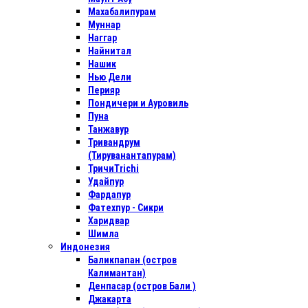
Махабалипурам
Муннар
Наггар
Найнитал
Нашик
Нью Дели
Перияр
Пондичери и Ауровиль
Пуна
Танжавур
Тривандрум
(Тируванантапурам)
ТричиTrichi
Удайпур
Фардапур
Фатехпур - Сикри
Харидвар
Шимла
Индонезия
Баликпапан (остров
Калимантан)
Денпасар (остров Бали )
Джакарта