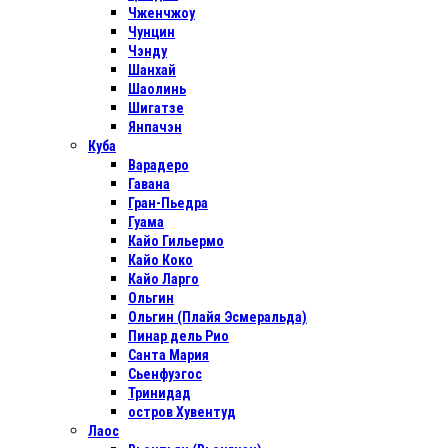
Чженчжоу
Чунцин
Чэнду
Шанхай
Шаолинь
Шигатзе
Янпачэн
Куба
Варадеро
Гавана
Гран-Пьедра
Гуама
Кайо Гильермо
Кайо Коко
Кайо Ларго
Ольгин
Ольгин (Плайя Эсмеральда)
Пинар дель Рио
Санта Мария
Сьенфуэгос
Тринидад
остров Хувентуд
Лаос