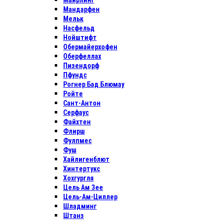
Майрлинг
Мандарфен
Мельк
Насфельд
Нойштифт
Обермайерхофен
Оберфеллах
Пизендорф
Пфундс
Рогнер Бад Блюмау
Ройте
Сант-Антон
Серфаус
Файхтен
Флирш
Фулпмес
Фуш
Хайлигенблют
Хинтертукс
Хохгургля
Цель Ам Зее
Цель-Ам-Циллер
Шладминг
Штанз