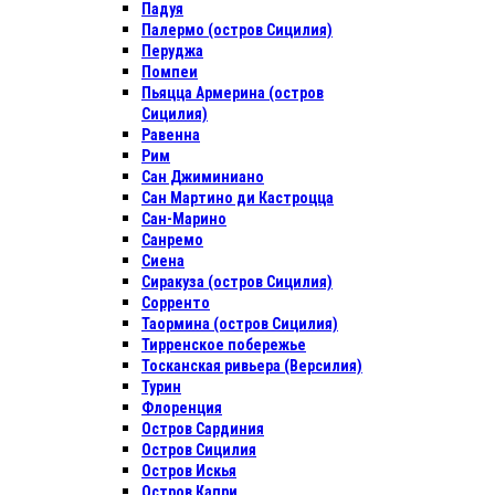
Падуя
Палермо (остров Сицилия)
Перуджа
Помпеи
Пьяцца Армерина (остров
Сицилия)
Равенна
Рим
Сан Джиминиано
Сан Мартино ди Кастроцца
Сан-Марино
Санремо
Сиена
Сиракуза (остров Сицилия)
Сорренто
Таормина (остров Сицилия)
Тирренское побережье
Тосканская ривьера (Версилия)
Турин
Флоренция
Остров Сардиния
Остров Сицилия
Остров Искья
Остров Капри