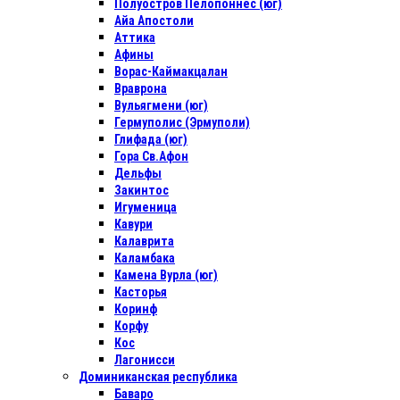
Полуостров Пелопоннес (юг)
Айа Апостоли
Аттика
Афины
Ворас-Каймакцалан
Враврона
Вульягмени (юг)
Гермуполис (Эрмуполи)
Глифада (юг)
Гора Св.Афон
Дельфы
Закинтос
Игуменица
Кавури
Калаврита
Каламбака
Камена Вурла (юг)
Касторья
Коринф
Корфу
Кос
Лагонисси
Доминиканская республика
Баваро