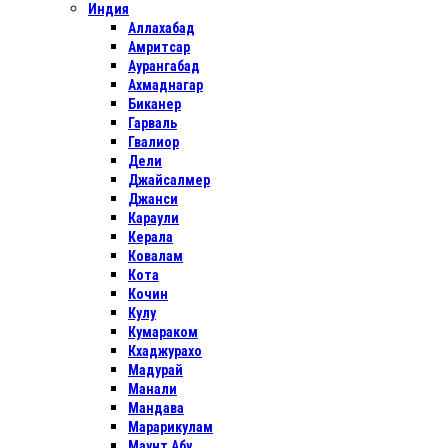
Индия
Аллахабад
Амритсар
Аурангабад
Ахмаднагар
Биканер
Гарваль
Гвалиор
Дели
Джайсалмер
Джанси
Караули
Керала
Ковалам
Кота
Кочин
Кулу
Кумараком
Кхаджурахо
Мадурай
Манали
Мандава
Марарикулам
Маунт Абу