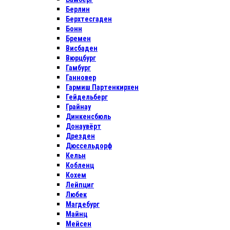
Берлин
Берхтесгаден
Бонн
Бремен
Висбаден
Вюрцбург
Гамбург
Ганновер
Гармиш Партенкирхен
Гейдельберг
Грайнау
Динкенсбюль
Донаувёрт
Дрезден
Дюссельдорф
Кельн
Кобленц
Кохем
Лейпциг
Любек
Магдебург
Майнц
Мейсен