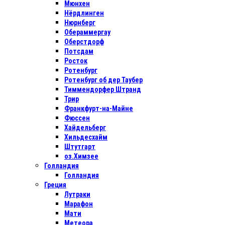
Мюнхен
Нёрдлинген
Нюрнберг
Обераммергау
Оберстдорф
Потсдам
Росток
Ротенбург
Ротенбург об дер Таубер
Тиммендорфер Штранд
Трир
Франкфурт-на-Майне
Фюссен
Хайдельберг
Хильдесхайм
Штутгарт
оз.Химзее
Голландия
Голландия
Греция
Лутраки
Марафон
Мати
Метеора