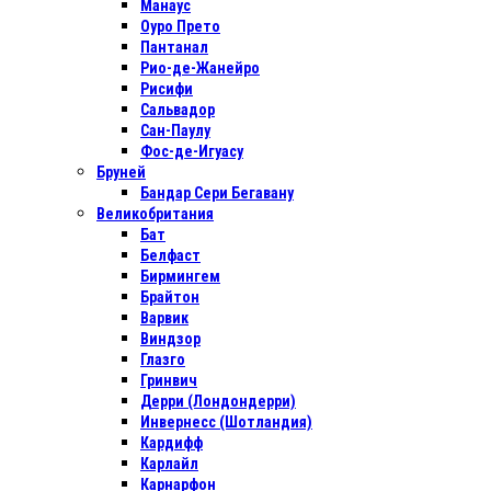
Манаус
Оуро Прето
Пантанал
Рио-де-Жанейро
Рисифи
Сальвадор
Сан-Паулу
Фос-де-Игуасу
Бруней
Бандар Сери Бегавану
Великобритания
Бат
Белфаст
Бирмингем
Брайтон
Варвик
Виндзор
Глазго
Гринвич
Дерри (Лондондерри)
Инвернесс (Шотландия)
Кардифф
Карлайл
Карнарфон