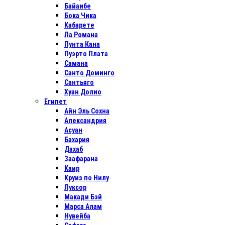
Байаибе
Бока Чика
Кабарете
Ла Романа
Пунта Кана
Пуэрто Плата
Самана
Санто Доминго
Сантьяго
Хуан Долио
Египет
Айн Эль Сохна
Александрия
Асуан
Бахария
Дахаб
Заафарана
Каир
Круиз по Нилу
Луксор
Макади Бэй
Марса Алам
Нувейба