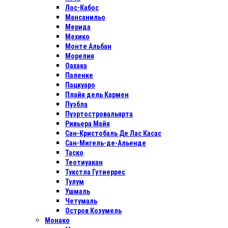
Лос-Кабос
Мансанильо
Мерида
Мехико
Монте Альбан
Морелия
Оахака
Паленке
Пацкуаро
Плайя дель Кармен
Пуэбла
Пуэртостровальярта
Ривьера Майя
Сан-Кристобаль Де Лас Касас
Сан-Мигель-де-Альенде
Таско
Теотиуакан
Тукстла Гутиеррес
Тулум
Ушмаль
Четумаль
Остров Козумель
Монако