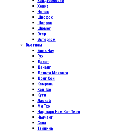
Хайдусобосло
Хевиз
Чопак
Шиофок
Шопрон
Шюмег
Эгер
Эстергом
Вьетнам
Бинь Чау
Гуэ
Далат
Дананг
Дельта Меконга
Донг Хой
Камрань
Кан Тхо
Кути
Лаокай
Ми Тхо
Нац.парк Нам Кат Тиен
Ньячанг
Сапа
Тайнинь