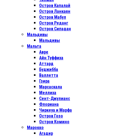
Остров Капалай
Остров Ланкаян
Остров Мабул
Остров Реданг
Остров Сипадан
Мальдивы
Мальдивы
Мальта
Авре
Айн Туффиха
Аттард
Буджибба
Валлетта
Гзира
Марсаскала
Меллиха
Сент-Джулианс
Флориана
Чиркеуа и Марфа
Остров Гозо
Остров Комино
Марокко
Агадир