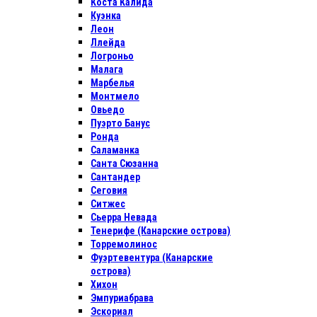
Коста Калида
Куэнка
Леон
Ллейда
Логроньо
Малага
Марбелья
Монтмело
Овьедо
Пуэрто Банус
Ронда
Саламанка
Санта Сюзанна
Сантандер
Сеговия
Ситжес
Сьерра Невада
Тенерифе (Канарские острова)
Торремолинос
Фуэртевентура (Канарские
острова)
Хихон
Эмпуриабрава
Эскориал