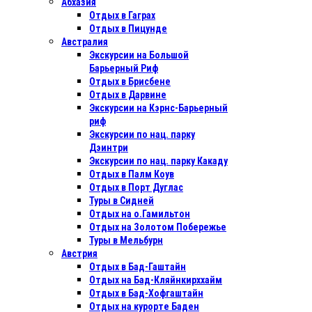
Абхазия
Отдых в Гаграх
Отдых в Пицунде
Австралия
Экскурсии на Большой
Барьерный Риф
Отдых в Бриcбене
Отдых в Дарвине
Экскурсии на Кэрнс-Барьерный
риф
Экскурсии по нац. парку
Дэинтри
Экскурсии по нац. парку Какаду
Отдых в Палм Коув
Отдых в Порт Дуглас
Туры в Сидней
Отдых на о.Гамильтон
Отдых на Золотом Побережье
Туры в Мельбурн
Австрия
Отдых в Бад-Гаштайн
Отдых на Бад-Кляйнкирххайм
Отдых в Бад-Хофгаштайн
Отдых на курорте Баден