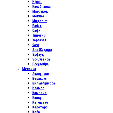
Ифран
Касабланка
Марракеш
Мекнес
Мидельт
Рабат
Сафи
Тинегир
Уарзазат
Фес
Эль Жадида
Эрфауд
Эс-Сувэйра
Эссувейра
Мексика
Акапулько
Веракрус
Вилья-Эрмоса
Изамал
Кампече
Канкун
Катемако
Керетаро
Коба