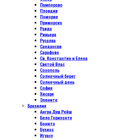
Пампорово
Пловдив
Поморие
Приморско
Равда
Ривьера
Русалка
Сандански
Сарафово
Св. Константин и Елена
Святой Влас
Созополь
Солнечный берег
Солнечный день
София
Хисаря
Элените
Бразилия
Ангра Душ Рейш
Бело Горизонте
Бонито
Бузиос
Игуасу