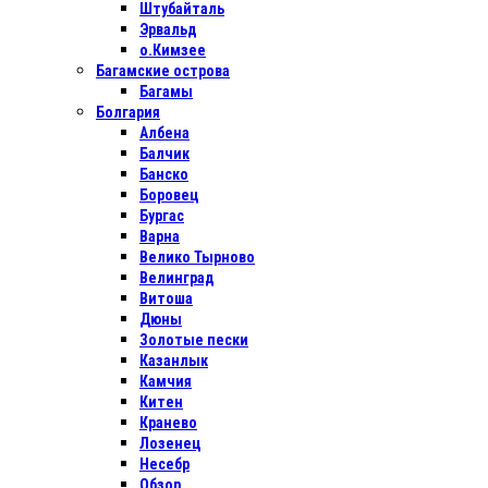
Штубайталь
Эрвальд
о.Кимзее
Багамские острова
Багамы
Болгария
Албена
Балчик
Банско
Боровец
Бургас
Варна
Велико Тырново
Велинград
Витоша
Дюны
Золотые пески
Казанлык
Камчия
Китен
Кранево
Лозенец
Несебр
Обзор