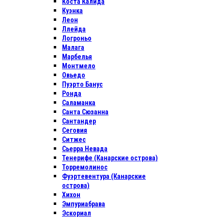
Коста Калида
Куэнка
Леон
Ллейда
Логроньо
Малага
Марбелья
Монтмело
Овьедо
Пуэрто Банус
Ронда
Саламанка
Санта Сюзанна
Сантандер
Сеговия
Ситжес
Сьерра Невада
Тенерифе (Канарские острова)
Торремолинос
Фуэртевентура (Канарские
острова)
Хихон
Эмпуриабрава
Эскориал