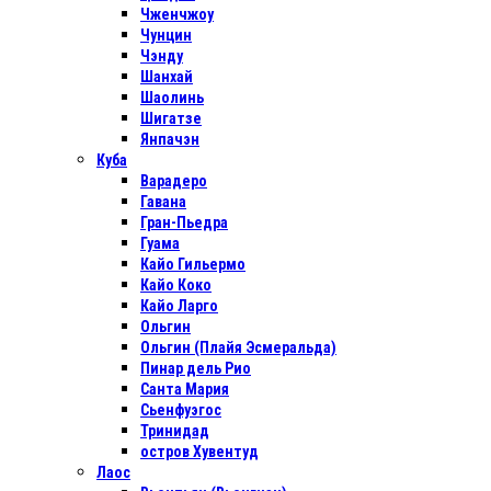
Чженчжоу
Чунцин
Чэнду
Шанхай
Шаолинь
Шигатзе
Янпачэн
Куба
Варадеро
Гавана
Гран-Пьедра
Гуама
Кайо Гильермо
Кайо Коко
Кайо Ларго
Ольгин
Ольгин (Плайя Эсмеральда)
Пинар дель Рио
Санта Мария
Сьенфуэгос
Тринидад
остров Хувентуд
Лаос