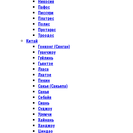
Никосия
Пафос
Писсури
Платрес
Полис
Протарас
Троодос
Китай
Гонконг (Сянган)
Гуанчжоу
Гуйлинь
Гьянтзе
Лхаса
Лхатзе
Пекин
Сакья (Сакьяпа)
Санья
Себайя
Сиань
Суджоу
Урумчи
Хайнань
Ханджоу
Циндао