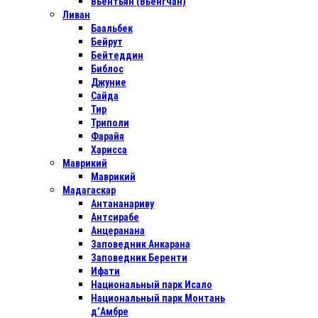
Вьентьян (Вьенгчан)
Ливан
Баальбек
Бейрут
Бейтеддин
Библос
Джуние
Сайда
Тир
Триполи
Фарайя
Харисса
Маврикий
Маврикий
Мадагаскар
Антананариву
Антсирабе
Анцеранана
Заповедник Анкарана
Заповедник Беренти
Ифати
Национальный парк Исало
Национальный парк Монтань
д’Амбре