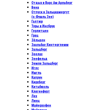
Отдых в Варс Ам Арльберг
Вена
Отпуск в Зальцкамергут
(о.Фушль Зее)
Галтюр
Туры в Инсбрук
Герлитцен
Грац
Зёльден
Заальбах-Хинтерглемм
Зальцбург
Зеелах
Зеефельд
Земля Зальцбург
Иглс
Ишгль
Капрун
Кирхберг
Китцбюэль
Клягенфурт
Лех
Линц
Майерхофен