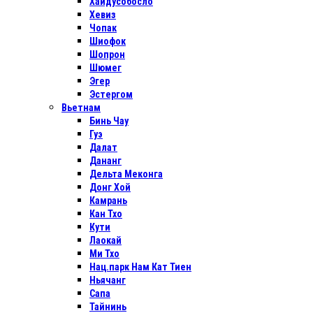
Хайдусобосло
Хевиз
Чопак
Шиофок
Шопрон
Шюмег
Эгер
Эстергом
Вьетнам
Бинь Чау
Гуэ
Далат
Дананг
Дельта Меконга
Донг Хой
Камрань
Кан Тхо
Кути
Лаокай
Ми Тхо
Нац.парк Нам Кат Тиен
Ньячанг
Сапа
Тайнинь