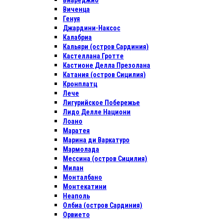
Виареджио
Виченца
Генуя
Джардини-Наксос
Калабриа
Кальяри (остров Сардиния)
Кастеллана Гротте
Кастионе Делла Презолана
Катания (остров Сицилия)
Кронплатц
Лече
Лигурийское Побережье
Лидо Делле Национи
Лоано
Маратея
Марина ди Варкатуро
Мармолада
Мессина (остров Сицилия)
Милан
Монталбано
Монтекатини
Неаполь
Олбиа (остров Сардиния)
Орвието