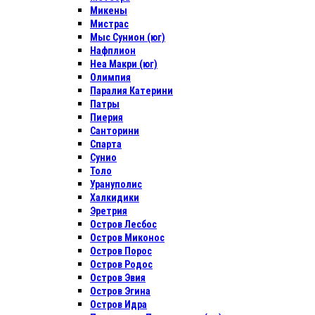
Микены
Мистрас
Мыс Сунион (юг)
Нафплион
Неа Макри (юг)
Олимпия
Паралия Катерини
Патры
Пиерия
Санторини
Спарта
Сунио
Толо
Урануполис
Халкидики
Эретрия
Остров Лесбос
Остров Миконос
Остров Порос
Остров Родос
Остров Эвия
Остров Эгина
Остров Идра