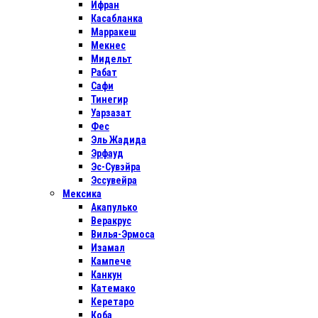
Ифран
Касабланка
Марракеш
Мекнес
Мидельт
Рабат
Сафи
Тинегир
Уарзазат
Фес
Эль Жадида
Эрфауд
Эс-Сувэйра
Эссувейра
Мексика
Акапулько
Веракрус
Вилья-Эрмоса
Изамал
Кампече
Канкун
Катемако
Керетаро
Коба