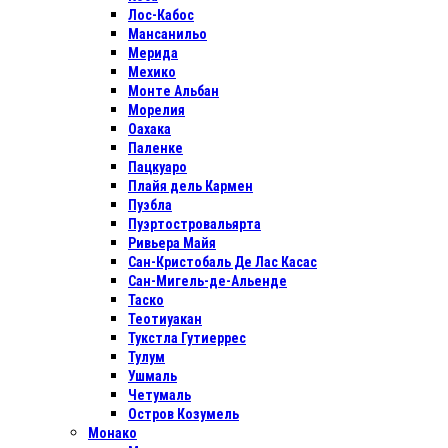
Лос-Кабос
Мансанильо
Мерида
Мехико
Монте Альбан
Морелия
Оахака
Паленке
Пацкуаро
Плайя дель Кармен
Пуэбла
Пуэртостровальярта
Ривьера Майя
Сан-Кристобаль Де Лас Касас
Сан-Мигель-де-Альенде
Таско
Теотиуакан
Тукстла Гутиеррес
Тулум
Ушмаль
Четумаль
Остров Козумель
Монако