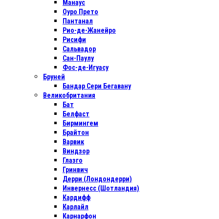
Манаус
Оуро Прето
Пантанал
Рио-де-Жанейро
Рисифи
Сальвадор
Сан-Паулу
Фос-де-Игуасу
Бруней
Бандар Сери Бегавану
Великобритания
Бат
Белфаст
Бирмингем
Брайтон
Варвик
Виндзор
Глазго
Гринвич
Дерри (Лондондерри)
Инвернесс (Шотландия)
Кардифф
Карлайл
Карнарфон