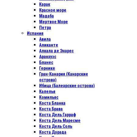
Карак
Красное море
Мадаба
Мертвое Море
Петра
Испания
Авила
Аликанте
Алкала де Энарес
Аранхуэс
Бланес
Гернике
Гран-Канария (Канарские
острова)
Ибица (Балеарские острова)
Калелья
Комильяс
Коста Бланка
Коста Брава
Коста Дель Гарраф
Коста Дель Маресме
Коста Дель Соль
Коста Дорада