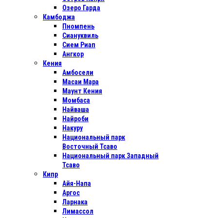
Озеро Гарда
Камбоджа
Пномпень
Сиануквиль
Сием Риап
Ангкор
Кения
Амбосели
Масаи Мара
Маунт Кения
Момбаса
Найваша
Найроби
Накуру
Национальный парк
Восточный Тсаво
Национальный парк Западный
Тсаво
Кипр
Айя-Напа
Аргос
Ларнака
Лимассол