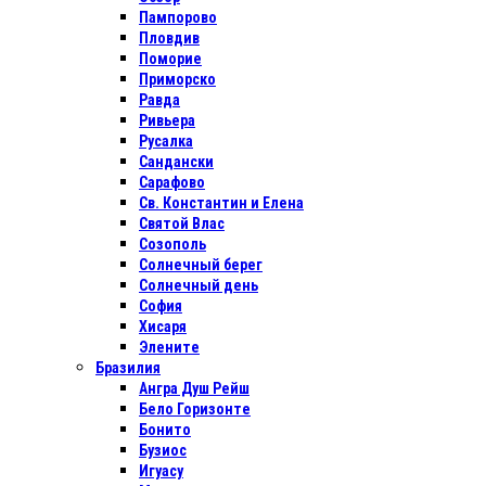
Пампорово
Пловдив
Поморие
Приморско
Равда
Ривьера
Русалка
Сандански
Сарафово
Св. Константин и Елена
Святой Влас
Созополь
Солнечный берег
Солнечный день
София
Хисаря
Элените
Бразилия
Ангра Душ Рейш
Бело Горизонте
Бонито
Бузиос
Игуасу