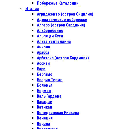
Побережье Каталонии
Италия
Агридженто (остров Сицилия)
Адриатическое побережье
Алгеро (остров Сардиния)
Альберобелло
Альпе ди Суси
Альта Валтеллина
Анкона
Арабба
Арбатакс (остров Сардиния)
Ассизи
Бари
Бергамо
Боарио Терме
Болонья
Бормио
Валь Гардена
Варацце
Ватикан
Венецианская Ривьера
Венеция
Верона