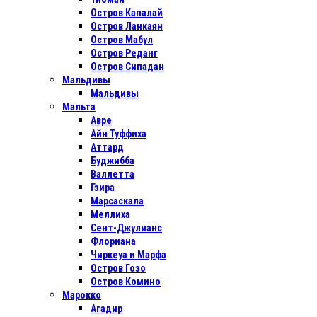
Остров Капалай
Остров Ланкаян
Остров Мабул
Остров Реданг
Остров Сипадан
Мальдивы
Мальдивы
Мальта
Авре
Айн Туффиха
Аттард
Буджибба
Валлетта
Гзира
Марсаскала
Меллиха
Сент-Джулианс
Флориана
Чиркеуа и Марфа
Остров Гозо
Остров Комино
Марокко
Агадир