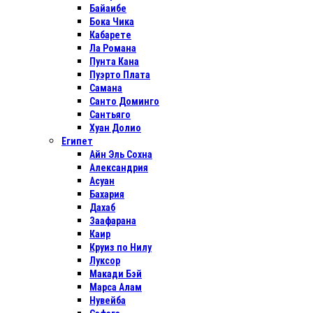
Байаибе
Бока Чика
Кабарете
Ла Романа
Пунта Кана
Пуэрто Плата
Самана
Санто Доминго
Сантьяго
Хуан Долио
Египет
Айн Эль Сохна
Александрия
Асуан
Бахария
Дахаб
Заафарана
Каир
Круиз по Нилу
Луксор
Макади Бэй
Марса Алам
Нувейба