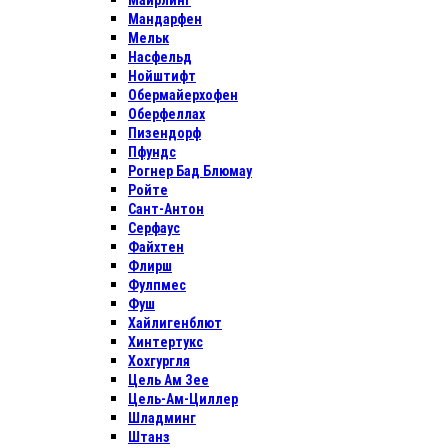
Майрлинг
Мандарфен
Мельк
Насфельд
Нойштифт
Обермайерхофен
Оберфеллах
Пизендорф
Пфундс
Рогнер Бад Блюмау
Ройте
Сант-Антон
Серфаус
Файхтен
Флирш
Фулпмес
Фуш
Хайлигенблют
Хинтертукс
Хохгургля
Цель Ам Зее
Цель-Ам-Циллер
Шладминг
Штанз