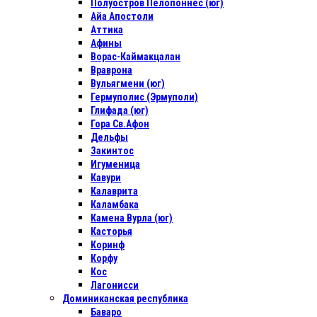
Полуостров Пелопоннес (юг)
Айа Апостоли
Аттика
Афины
Ворас-Каймакцалан
Враврона
Вульягмени (юг)
Гермуполис (Эрмуполи)
Глифада (юг)
Гора Св.Афон
Дельфы
Закинтос
Игуменица
Кавури
Калаврита
Каламбака
Камена Вурла (юг)
Касторья
Коринф
Корфу
Кос
Лагонисси
Доминиканская республика
Баваро