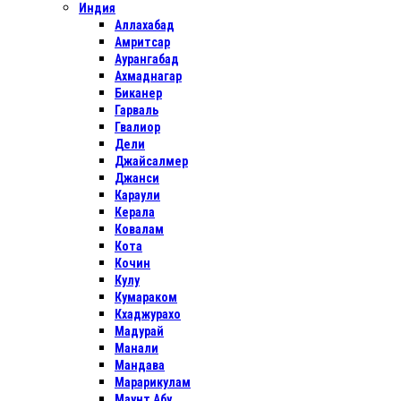
Индия
Аллахабад
Амритсар
Аурангабад
Ахмаднагар
Биканер
Гарваль
Гвалиор
Дели
Джайсалмер
Джанси
Караули
Керала
Ковалам
Кота
Кочин
Кулу
Кумараком
Кхаджурахо
Мадурай
Манали
Мандава
Марарикулам
Маунт Абу