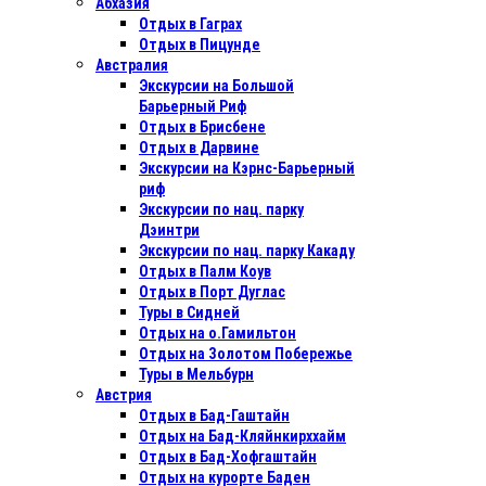
Абхазия
Отдых в Гаграх
Отдых в Пицунде
Австралия
Экскурсии на Большой
Барьерный Риф
Отдых в Бриcбене
Отдых в Дарвине
Экскурсии на Кэрнс-Барьерный
риф
Экскурсии по нац. парку
Дэинтри
Экскурсии по нац. парку Какаду
Отдых в Палм Коув
Отдых в Порт Дуглас
Туры в Сидней
Отдых на о.Гамильтон
Отдых на Золотом Побережье
Туры в Мельбурн
Австрия
Отдых в Бад-Гаштайн
Отдых на Бад-Кляйнкирххайм
Отдых в Бад-Хофгаштайн
Отдых на курорте Баден