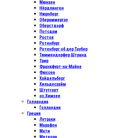
Мюнхен
Нёрдлинген
Нюрнберг
Обераммергау
Оберстдорф
Потсдам
Росток
Ротенбург
Ротенбург об дер Таубер
Тиммендорфер Штранд
Трир
Франкфурт-на-Майне
Фюссен
Хайдельберг
Хильдесхайм
Штутгарт
оз.Химзее
Голландия
Голландия
Греция
Лутраки
Марафон
Мати
Метеора