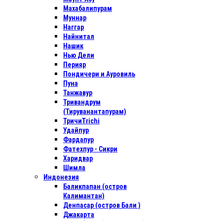
Махабалипурам
Муннар
Наггар
Найнитал
Нашик
Нью Дели
Перияр
Пондичери и Ауровиль
Пуна
Танжавур
Тривандрум
(Тируванантапурам)
ТричиTrichi
Удайпур
Фардапур
Фатехпур - Сикри
Харидвар
Шимла
Индонезия
Баликпапан (остров
Калимантан)
Денпасар (остров Бали )
Джакарта