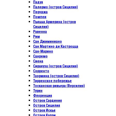
Падуя
Палермо (остров Сицилия)
Перуджа
Помпеи
Пьяцца Армерина (остров
Сицилия)
Равенна
Рим
Сан Джиминиано
Сан Мартино ди Кастроцца
Сан-Марино
Санремо
Сиена
Сиракуза (остров Сицилия)
Сорренто
Таормина (остров Сицилия)
Тирренское побережье
Тосканская ривьера (Версилия)
Турин
Флоренция
Остров Сардиния
Остров Сицилия
Остров Искья
Остров Капри