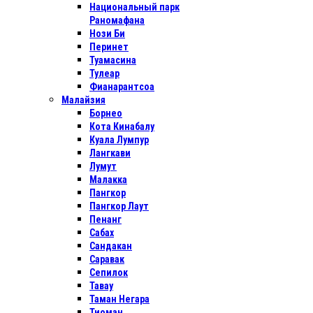
Национальный парк
Раномафана
Нози Би
Перинет
Туамасина
Тулеар
Фианарантсоа
Малайзия
Борнео
Кота Кинабалу
Куала Лумпур
Лангкави
Лумут
Малакка
Пангкор
Пангкор Лаут
Пенанг
Сабах
Сандакан
Саравак
Сепилок
Тавау
Таман Негара
Тиоман