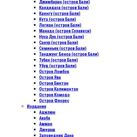
Джимбаран (остров Бали)
Кандидаса (остров Бали)
Каннгу (остров Бали)
Кута (остров Бали)
Легиан (остров Бали)
Манадо (остров Сулавеси)
Нуса Дуа (остров Бали)
Санур (остров Бали)
Семиньяк (остров Бали)
Танджунг Беноа (остров Бали)
Тубан (остров Бали)
Убуд (остров Бали)
Остров Ломбок
Остров Ява
Остров Бинтан
Остров Калимантан
Остров Комодо
Остров Флорес
Иордания
Аджлюн
Акаба
Амман
Джераш
Заповедник Дана