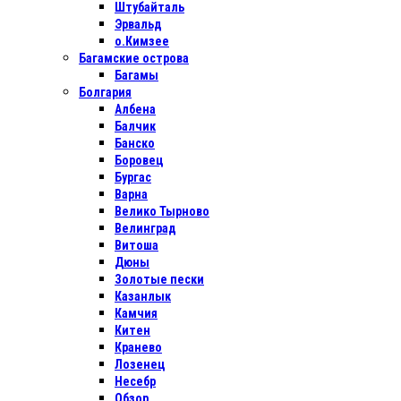
Штубайталь
Эрвальд
о.Кимзее
Багамские острова
Багамы
Болгария
Албена
Балчик
Банско
Боровец
Бургас
Варна
Велико Тырново
Велинград
Витоша
Дюны
Золотые пески
Казанлык
Камчия
Китен
Кранево
Лозенец
Несебр
Обзор