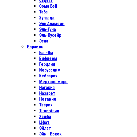
Сафага
Сома Бэй
Таба
Хургада
Эль Аламейн
Эль-Гуна
Эль-Кусейр
Эсна
Израиль
Бат-Ям
Вифлеем
Герцлия
Иерусалим
Кейсария
Мертвое море
Нагария
Назарет
Нетания
Тверия
Тель-Авив
Хайфа
Цфат
Эйлат
Эйн - Бокек