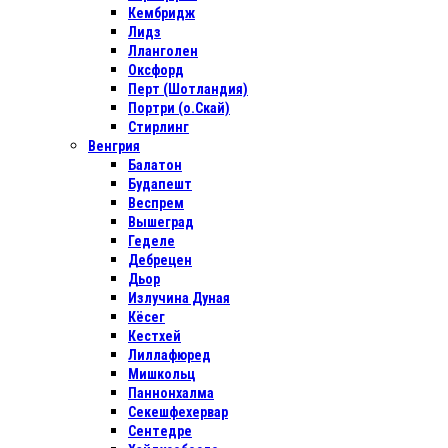
Кембридж
Лидз
Лланголен
Оксфорд
Перт (Шотландия)
Портри (о.Скай)
Стирлинг
Венгрия
Балатон
Будапешт
Веспрем
Вышеград
Геделе
Дебрецен
Дьор
Излучина Дуная
Кёсег
Кестхей
Лиллафюред
Мишкольц
Паннонхалма
Секешфехервар
Сентедре