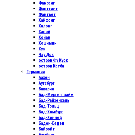
Фанранг
Фантхиет
Фантьет
Хайфонг
Халонг
Ханой
Хойан
Хошимин
Хуэ
Чау Док
остров Фу Куок
остров Катба
Германия
Аахен
Аугсбург
Бавария
Бад-Мергентхайм
Бад-Райхенхаль
Бад-Тольц
Бад-Хомбург
Бад-Хоннеф
Баден-Баден
Байройт
Бамберг