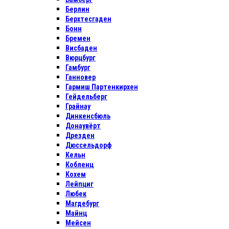
Берлин
Берхтесгаден
Бонн
Бремен
Висбаден
Вюрцбург
Гамбург
Ганновер
Гармиш Партенкирхен
Гейдельберг
Грайнау
Динкенсбюль
Донаувёрт
Дрезден
Дюссельдорф
Кельн
Кобленц
Кохем
Лейпциг
Любек
Магдебург
Майнц
Мейсен