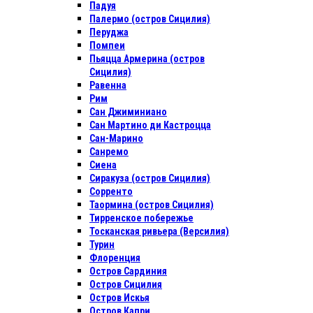
Падуя
Палермо (остров Сицилия)
Перуджа
Помпеи
Пьяцца Армерина (остров
Сицилия)
Равенна
Рим
Сан Джиминиано
Сан Мартино ди Кастроцца
Сан-Марино
Санремо
Сиена
Сиракуза (остров Сицилия)
Сорренто
Таормина (остров Сицилия)
Тирренское побережье
Тосканская ривьера (Версилия)
Турин
Флоренция
Остров Сардиния
Остров Сицилия
Остров Искья
Остров Капри