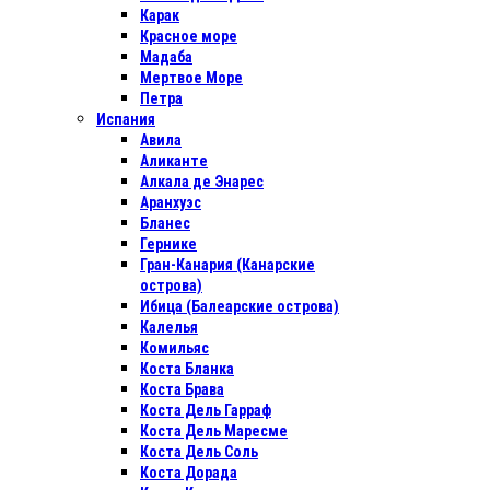
Карак
Красное море
Мадаба
Мертвое Море
Петра
Испания
Авила
Аликанте
Алкала де Энарес
Аранхуэс
Бланес
Гернике
Гран-Канария (Канарские
острова)
Ибица (Балеарские острова)
Калелья
Комильяс
Коста Бланка
Коста Брава
Коста Дель Гарраф
Коста Дель Маресме
Коста Дель Соль
Коста Дорада