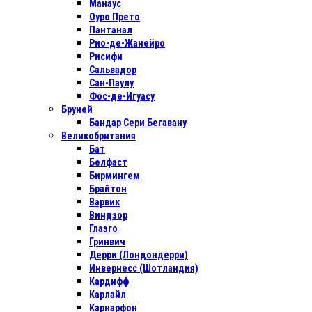
Манаус
Оуро Прето
Пантанал
Рио-де-Жанейро
Рисифи
Сальвадор
Сан-Паулу
Фос-де-Игуасу
Бруней
Бандар Сери Бегавану
Великобритания
Бат
Белфаст
Бирмингем
Брайтон
Варвик
Виндзор
Глазго
Гринвич
Дерри (Лондондерри)
Инвернесс (Шотландия)
Кардифф
Карлайл
Карнарфон