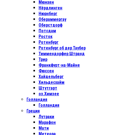
Мюнхен
Нёрдлинген
Нюрнберг
Обераммергау
Оберстдорф
Потсдам
Росток
Ротенбург
Ротенбург об дер Таубер
Тиммендорфер Штранд
Трир
Франкфурт-на-Майне
Фюссен
Хайдельберг
Хильдесхайм
Штутгарт
оз.Химзее
Голландия
Голландия
Греция
Лутраки
Марафон
Мати
Метеора