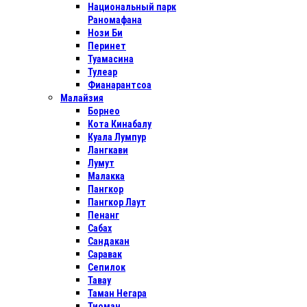
Национальный парк
Раномафана
Нози Би
Перинет
Туамасина
Тулеар
Фианарантсоа
Малайзия
Борнео
Кота Кинабалу
Куала Лумпур
Лангкави
Лумут
Малакка
Пангкор
Пангкор Лаут
Пенанг
Сабах
Сандакан
Саравак
Сепилок
Тавау
Таман Негара
Тиоман