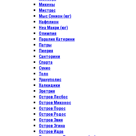
Микены
Мистрас
Мыс Сунион (юг)
Нафплион
Неа Макри (юг)
Олимпия
Паралия Катерини
Патры
Пиерия
Санторини
Спарта
Сунио
Толо
Урануполис
Халкидики
Эретрия
Остров Лесбос
Остров Миконос
Остров Порос
Остров Родос
Остров Эвия
Остров Эгина
Остров Идра