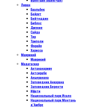
Вьентьян (Вьенгчан)
Ливан
Баальбек
Бейрут
Бейтеддин
Библос
Джуние
Сайда
Тир
Триполи
Фарайя
Харисса
Маврикий
Маврикий
Мадагаскар
Антананариву
Антсирабе
Анцеранана
Заповедник Анкарана
Заповедник Беренти
Ифати
Национальный парк Исало
Национальный парк Монтань
д’Амбре