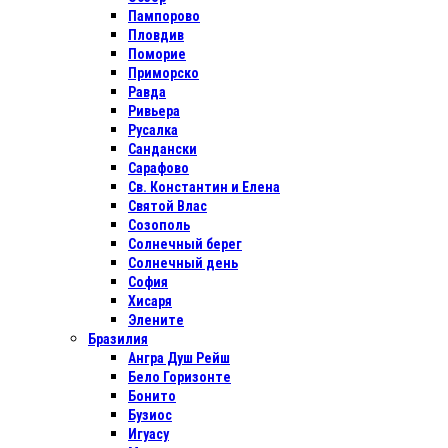
Пампорово
Пловдив
Поморие
Приморско
Равда
Ривьера
Русалка
Сандански
Сарафово
Св. Константин и Елена
Святой Влас
Созополь
Солнечный берег
Солнечный день
София
Хисаря
Элените
Бразилия
Ангра Душ Рейш
Бело Горизонте
Бонито
Бузиос
Игуасу