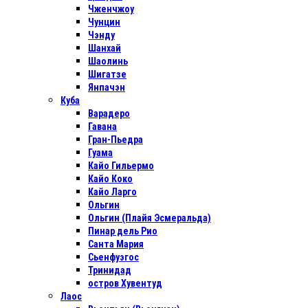
Чженчжоу
Чунцин
Чэнду
Шанхай
Шаолинь
Шигатзе
Янпачэн
Куба
Варадеро
Гавана
Гран-Пьедра
Гуама
Кайо Гильермо
Кайо Коко
Кайо Ларго
Ольгин
Ольгин (Плайя Эсмеральда)
Пинар дель Рио
Санта Мария
Сьенфуэгос
Тринидад
остров Хувентуд
Лаос