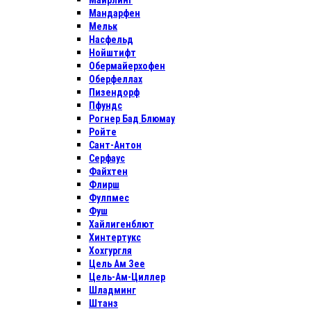
Майрлинг
Мандарфен
Мельк
Насфельд
Нойштифт
Обермайерхофен
Оберфеллах
Пизендорф
Пфундс
Рогнер Бад Блюмау
Ройте
Сант-Антон
Серфаус
Файхтен
Флирш
Фулпмес
Фуш
Хайлигенблют
Хинтертукс
Хохгургля
Цель Ам Зее
Цель-Ам-Циллер
Шладминг
Штанз