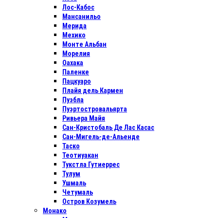
Лос-Кабос
Мансанильо
Мерида
Мехико
Монте Альбан
Морелия
Оахака
Паленке
Пацкуаро
Плайя дель Кармен
Пуэбла
Пуэртостровальярта
Ривьера Майя
Сан-Кристобаль Де Лас Касас
Сан-Мигель-де-Альенде
Таско
Теотиуакан
Тукстла Гутиеррес
Тулум
Ушмаль
Четумаль
Остров Козумель
Монако