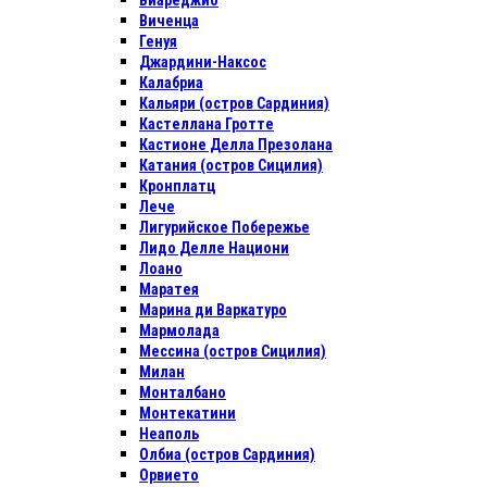
Виареджио
Виченца
Генуя
Джардини-Наксос
Калабриа
Кальяри (остров Сардиния)
Кастеллана Гротте
Кастионе Делла Презолана
Катания (остров Сицилия)
Кронплатц
Лече
Лигурийское Побережье
Лидо Делле Национи
Лоано
Маратея
Марина ди Варкатуро
Мармолада
Мессина (остров Сицилия)
Милан
Монталбано
Монтекатини
Неаполь
Олбиа (остров Сардиния)
Орвието