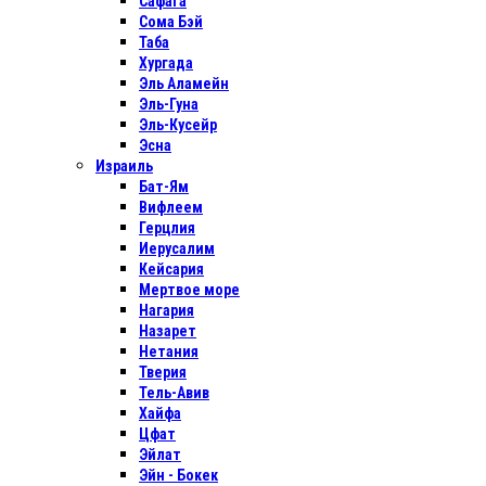
Сафага
Сома Бэй
Таба
Хургада
Эль Аламейн
Эль-Гуна
Эль-Кусейр
Эсна
Израиль
Бат-Ям
Вифлеем
Герцлия
Иерусалим
Кейсария
Мертвое море
Нагария
Назарет
Нетания
Тверия
Тель-Авив
Хайфа
Цфат
Эйлат
Эйн - Бокек