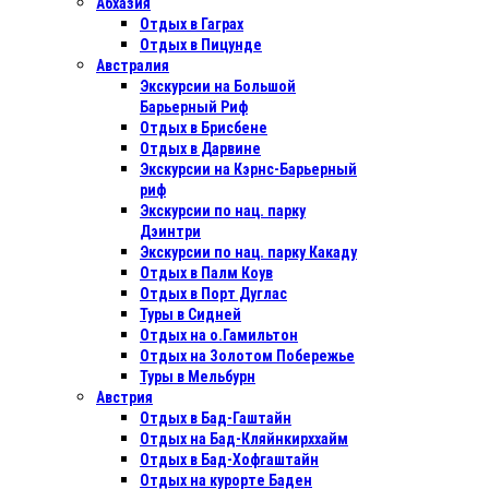
Абхазия
Отдых в Гаграх
Отдых в Пицунде
Австралия
Экскурсии на Большой
Барьерный Риф
Отдых в Бриcбене
Отдых в Дарвине
Экскурсии на Кэрнс-Барьерный
риф
Экскурсии по нац. парку
Дэинтри
Экскурсии по нац. парку Какаду
Отдых в Палм Коув
Отдых в Порт Дуглас
Туры в Сидней
Отдых на о.Гамильтон
Отдых на Золотом Побережье
Туры в Мельбурн
Австрия
Отдых в Бад-Гаштайн
Отдых на Бад-Кляйнкирххайм
Отдых в Бад-Хофгаштайн
Отдых на курорте Баден