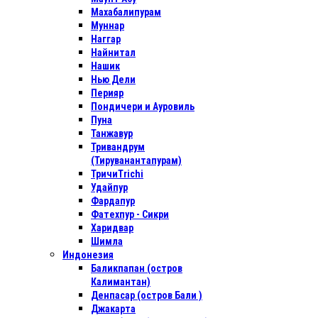
Махабалипурам
Муннар
Наггар
Найнитал
Нашик
Нью Дели
Перияр
Пондичери и Ауровиль
Пуна
Танжавур
Тривандрум
(Тируванантапурам)
ТричиTrichi
Удайпур
Фардапур
Фатехпур - Сикри
Харидвар
Шимла
Индонезия
Баликпапан (остров
Калимантан)
Денпасар (остров Бали )
Джакарта