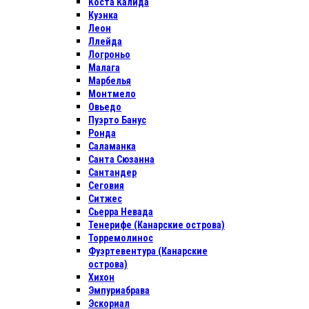
Коста Калида
Куэнка
Леон
Ллейда
Логроньо
Малага
Марбелья
Монтмело
Овьедо
Пуэрто Банус
Ронда
Саламанка
Санта Сюзанна
Сантандер
Сеговия
Ситжес
Сьерра Невада
Тенерифе (Канарские острова)
Торремолинос
Фуэртевентура (Канарские
острова)
Хихон
Эмпуриабрава
Эскориал