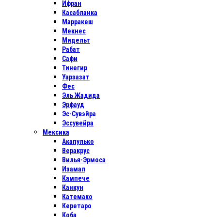
Ифран
Касабланка
Марракеш
Мекнес
Мидельт
Рабат
Сафи
Тинегир
Уарзазат
Фес
Эль Жадида
Эрфауд
Эс-Сувэйра
Эссувейра
Мексика
Акапулько
Веракрус
Вилья-Эрмоса
Изамал
Кампече
Канкун
Катемако
Керетаро
Коба