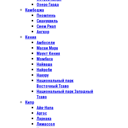
Озеро Гарда
Камбоджа
Пномпень
Сиануквиль
Сием Риап
Ангкор
Кения
Амбосели
Масаи Мара
Маунт Кения
Момбаса
Найваша
Найроби
Накуру
Национальный парк
Восточный Тсаво
Национальный парк Западный
Тсаво
Кипр
Айя-Напа
Аргос
Ларнака
Лимассол