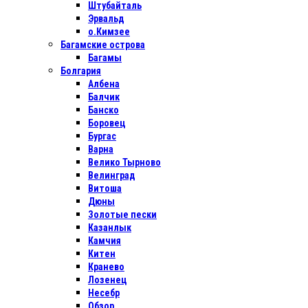
Штубайталь
Эрвальд
о.Кимзее
Багамские острова
Багамы
Болгария
Албена
Балчик
Банско
Боровец
Бургас
Варна
Велико Тырново
Велинград
Витоша
Дюны
Золотые пески
Казанлык
Камчия
Китен
Кранево
Лозенец
Несебр
Обзор