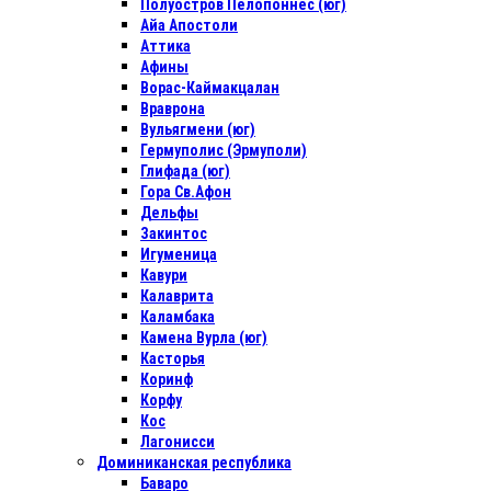
Полуостров Пелопоннес (юг)
Айа Апостоли
Аттика
Афины
Ворас-Каймакцалан
Враврона
Вульягмени (юг)
Гермуполис (Эрмуполи)
Глифада (юг)
Гора Св.Афон
Дельфы
Закинтос
Игуменица
Кавури
Калаврита
Каламбака
Камена Вурла (юг)
Касторья
Коринф
Корфу
Кос
Лагонисси
Доминиканская республика
Баваро