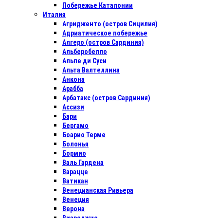
Побережье Каталонии
Италия
Агридженто (остров Сицилия)
Адриатическое побережье
Алгеро (остров Сардиния)
Альберобелло
Альпе ди Суси
Альта Валтеллина
Анкона
Арабба
Арбатакс (остров Сардиния)
Ассизи
Бари
Бергамо
Боарио Терме
Болонья
Бормио
Валь Гардена
Варацце
Ватикан
Венецианская Ривьера
Венеция
Верона