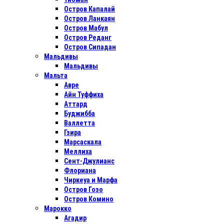
Остров Капалай
Остров Ланкаян
Остров Мабул
Остров Реданг
Остров Сипадан
Мальдивы
Мальдивы
Мальта
Авре
Айн Туффиха
Аттард
Буджибба
Валлетта
Гзира
Марсаскала
Меллиха
Сент-Джулианс
Флориана
Чиркеуа и Марфа
Остров Гозо
Остров Комино
Марокко
Агадир