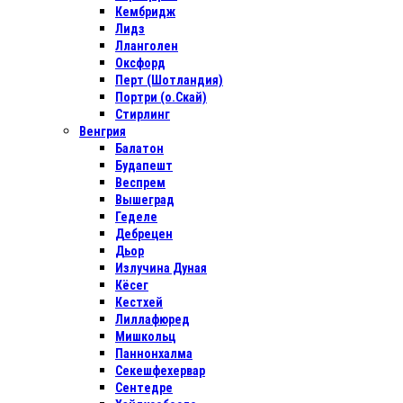
Кембридж
Лидз
Лланголен
Оксфорд
Перт (Шотландия)
Портри (о.Скай)
Стирлинг
Венгрия
Балатон
Будапешт
Веспрем
Вышеград
Геделе
Дебрецен
Дьор
Излучина Дуная
Кёсег
Кестхей
Лиллафюред
Мишкольц
Паннонхалма
Секешфехервар
Сентедре