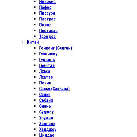
Никосия
Пафос
Писсури
Платрес
Полис
Протарас
Троодос
Китай
Гонконг (Сянган)
Гуанчжоу
Гуйлинь
Гьянтзе
Лхаса
Лхатзе
Пекин
Сакья (Сакьяпа)
Санья
Себайя
Сиань
Суджоу
Урумчи
Хайнань
Ханджоу
Циндао