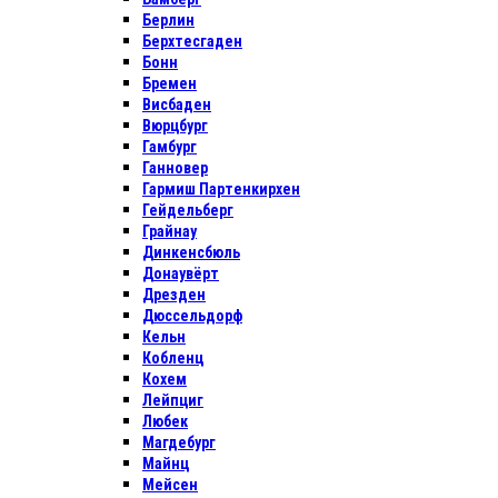
Берлин
Берхтесгаден
Бонн
Бремен
Висбаден
Вюрцбург
Гамбург
Ганновер
Гармиш Партенкирхен
Гейдельберг
Грайнау
Динкенсбюль
Донаувёрт
Дрезден
Дюссельдорф
Кельн
Кобленц
Кохем
Лейпциг
Любек
Магдебург
Майнц
Мейсен