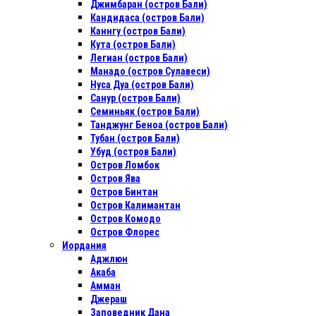
Джимбаран (остров Бали)
Кандидаса (остров Бали)
Каннгу (остров Бали)
Кута (остров Бали)
Легиан (остров Бали)
Манадо (остров Сулавеси)
Нуса Дуа (остров Бали)
Санур (остров Бали)
Семиньяк (остров Бали)
Танджунг Беноа (остров Бали)
Тубан (остров Бали)
Убуд (остров Бали)
Остров Ломбок
Остров Ява
Остров Бинтан
Остров Калимантан
Остров Комодо
Остров Флорес
Иордания
Аджлюн
Акаба
Амман
Джераш
Заповедник Дана