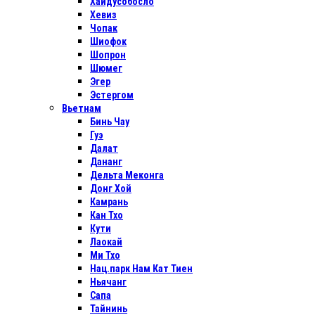
Хайдусобосло
Хевиз
Чопак
Шиофок
Шопрон
Шюмег
Эгер
Эстергом
Вьетнам
Бинь Чау
Гуэ
Далат
Дананг
Дельта Меконга
Донг Хой
Камрань
Кан Тхо
Кути
Лаокай
Ми Тхо
Нац.парк Нам Кат Тиен
Ньячанг
Сапа
Тайнинь