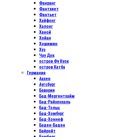
Фанранг
Фантхиет
Фантьет
Хайфонг
Халонг
Ханой
Хойан
Хошимин
Хуэ
Чау Док
остров Фу Куок
остров Катба
Германия
Аахен
Аугсбург
Бавария
Бад-Мергентхайм
Бад-Райхенхаль
Бад-Тольц
Бад-Хомбург
Бад-Хоннеф
Баден-Баден
Байройт
Бамберг