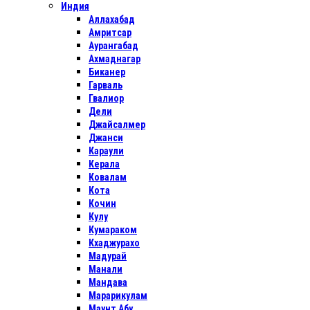
Индия
Аллахабад
Амритсар
Аурангабад
Ахмаднагар
Биканер
Гарваль
Гвалиор
Дели
Джайсалмер
Джанси
Караули
Керала
Ковалам
Кота
Кочин
Кулу
Кумараком
Кхаджурахо
Мадурай
Манали
Мандава
Марарикулам
Маунт Абу