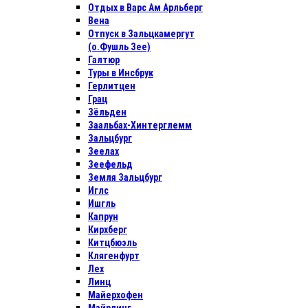
Отдых в Варс Ам Арльберг
Вена
Отпуск в Зальцкамергут
(о.Фушль Зее)
Галтюр
Туры в Инсбрук
Герлитцен
Грац
Зёльден
Заальбах-Хинтерглемм
Зальцбург
Зеелах
Зеефельд
Земля Зальцбург
Иглс
Ишгль
Капрун
Кирхберг
Китцбюэль
Клягенфурт
Лех
Линц
Майерхофен