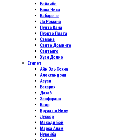
Байаибе
Бока Чика
Кабарете
Ла Романа
Пунта Кана
Пуэрто Плата
Самана
Санто Доминго
Сантьяго
Хуан Долио
Египет
Айн Эль Сохна
Александрия
Асуан
Бахария
Дахаб
Заафарана
Каир
Круиз по Нилу
Луксор
Макади Бэй
Марса Алам
Нувейба