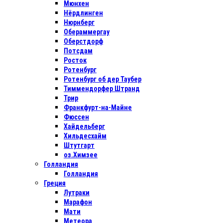
Мюнхен
Нёрдлинген
Нюрнберг
Обераммергау
Оберстдорф
Потсдам
Росток
Ротенбург
Ротенбург об дер Таубер
Тиммендорфер Штранд
Трир
Франкфурт-на-Майне
Фюссен
Хайдельберг
Хильдесхайм
Штутгарт
оз.Химзее
Голландия
Голландия
Греция
Лутраки
Марафон
Мати
Метеора