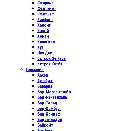
Фанранг
Фантхиет
Фантьет
Хайфонг
Халонг
Ханой
Хойан
Хошимин
Хуэ
Чау Док
остров Фу Куок
остров Катба
Германия
Аахен
Аугсбург
Бавария
Бад-Мергентхайм
Бад-Райхенхаль
Бад-Тольц
Бад-Хомбург
Бад-Хоннеф
Баден-Баден
Байройт
Бамберг