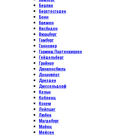
Берлин
Берхтесгаден
Бонн
Бремен
Висбаден
Вюрцбург
Гамбург
Ганновер
Гармиш Партенкирхен
Гейдельберг
Грайнау
Динкенсбюль
Донаувёрт
Дрезден
Дюссельдорф
Кельн
Кобленц
Кохем
Лейпциг
Любек
Магдебург
Майнц
Мейсен