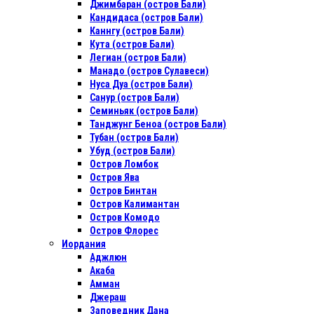
Джимбаран (остров Бали)
Кандидаса (остров Бали)
Каннгу (остров Бали)
Кута (остров Бали)
Легиан (остров Бали)
Манадо (остров Сулавеси)
Нуса Дуа (остров Бали)
Санур (остров Бали)
Семиньяк (остров Бали)
Танджунг Беноа (остров Бали)
Тубан (остров Бали)
Убуд (остров Бали)
Остров Ломбок
Остров Ява
Остров Бинтан
Остров Калимантан
Остров Комодо
Остров Флорес
Иордания
Аджлюн
Акаба
Амман
Джераш
Заповедник Дана