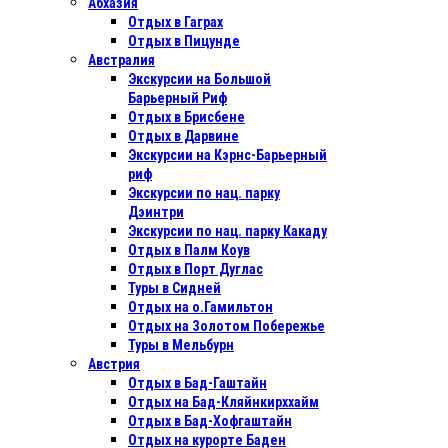
Абхазия
Отдых в Гаграх
Отдых в Пицунде
Австралия
Экскурсии на Большой
Барьерный Риф
Отдых в Бриcбене
Отдых в Дарвине
Экскурсии на Кэрнс-Барьерный
риф
Экскурсии по нац. парку
Дэинтри
Экскурсии по нац. парку Какаду
Отдых в Палм Коув
Отдых в Порт Дуглас
Туры в Сидней
Отдых на о.Гамильтон
Отдых на Золотом Побережье
Туры в Мельбурн
Австрия
Отдых в Бад-Гаштайн
Отдых на Бад-Кляйнкирххайм
Отдых в Бад-Хофгаштайн
Отдых на курорте Баден