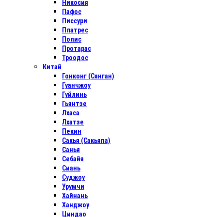
Никосия
Пафос
Писсури
Платрес
Полис
Протарас
Троодос
Китай
Гонконг (Сянган)
Гуанчжоу
Гуйлинь
Гьянтзе
Лхаса
Лхатзе
Пекин
Сакья (Сакьяпа)
Санья
Себайя
Сиань
Суджоу
Урумчи
Хайнань
Ханджоу
Циндао