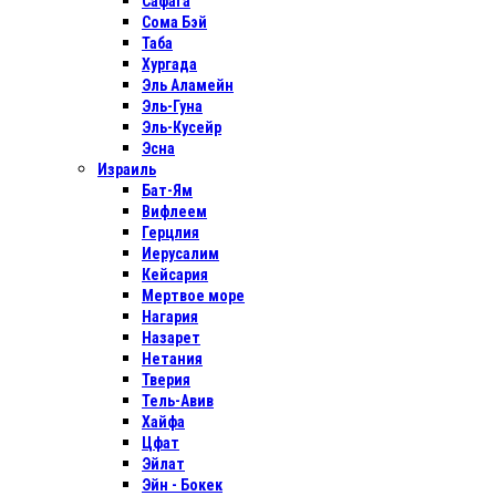
Сафага
Сома Бэй
Таба
Хургада
Эль Аламейн
Эль-Гуна
Эль-Кусейр
Эсна
Израиль
Бат-Ям
Вифлеем
Герцлия
Иерусалим
Кейсария
Мертвое море
Нагария
Назарет
Нетания
Тверия
Тель-Авив
Хайфа
Цфат
Эйлат
Эйн - Бокек