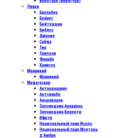
Вьентьян (Вьенгчан)
Ливан
Баальбек
Бейрут
Бейтеддин
Библос
Джуние
Сайда
Тир
Триполи
Фарайя
Харисса
Маврикий
Маврикий
Мадагаскар
Антананариву
Антсирабе
Анцеранана
Заповедник Анкарана
Заповедник Беренти
Ифати
Национальный парк Исало
Национальный парк Монтань
д’Амбре