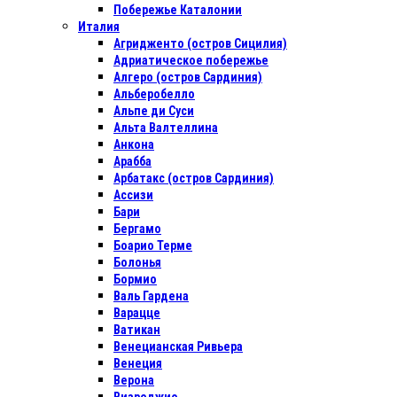
Побережье Каталонии
Италия
Агридженто (остров Сицилия)
Адриатическое побережье
Алгеро (остров Сардиния)
Альберобелло
Альпе ди Суси
Альта Валтеллина
Анкона
Арабба
Арбатакс (остров Сардиния)
Ассизи
Бари
Бергамо
Боарио Терме
Болонья
Бормио
Валь Гардена
Варацце
Ватикан
Венецианская Ривьера
Венеция
Верона