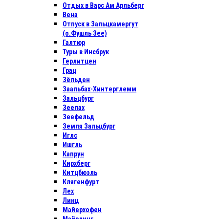
Отдых в Варс Ам Арльберг
Вена
Отпуск в Зальцкамергут
(о.Фушль Зее)
Галтюр
Туры в Инсбрук
Герлитцен
Грац
Зёльден
Заальбах-Хинтерглемм
Зальцбург
Зеелах
Зеефельд
Земля Зальцбург
Иглс
Ишгль
Капрун
Кирхберг
Китцбюэль
Клягенфурт
Лех
Линц
Майерхофен