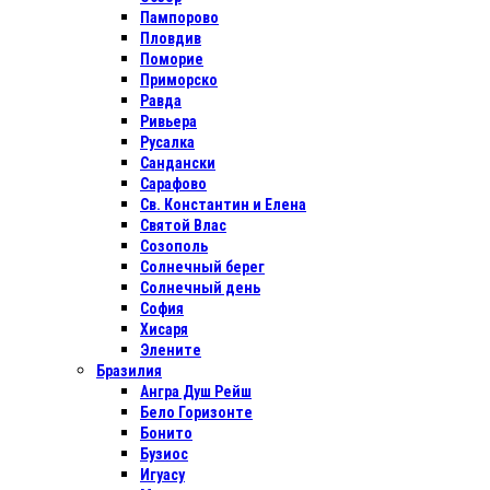
Пампорово
Пловдив
Поморие
Приморско
Равда
Ривьера
Русалка
Сандански
Сарафово
Св. Константин и Елена
Святой Влас
Созополь
Солнечный берег
Солнечный день
София
Хисаря
Элените
Бразилия
Ангра Душ Рейш
Бело Горизонте
Бонито
Бузиос
Игуасу