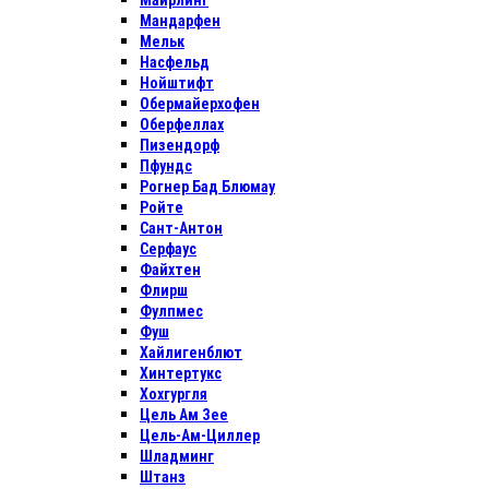
Майрлинг
Мандарфен
Мельк
Насфельд
Нойштифт
Обермайерхофен
Оберфеллах
Пизендорф
Пфундс
Рогнер Бад Блюмау
Ройте
Сант-Антон
Серфаус
Файхтен
Флирш
Фулпмес
Фуш
Хайлигенблют
Хинтертукс
Хохгургля
Цель Ам Зее
Цель-Ам-Циллер
Шладминг
Штанз