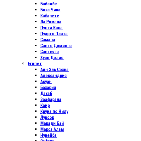
Байаибе
Бока Чика
Кабарете
Ла Романа
Пунта Кана
Пуэрто Плата
Самана
Санто Доминго
Сантьяго
Хуан Долио
Египет
Айн Эль Сохна
Александрия
Асуан
Бахария
Дахаб
Заафарана
Каир
Круиз по Нилу
Луксор
Макади Бэй
Марса Алам
Нувейба