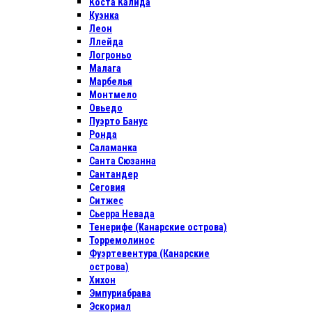
Коста Калида
Куэнка
Леон
Ллейда
Логроньо
Малага
Марбелья
Монтмело
Овьедо
Пуэрто Банус
Ронда
Саламанка
Санта Сюзанна
Сантандер
Сеговия
Ситжес
Сьерра Невада
Тенерифе (Канарские острова)
Торремолинос
Фуэртевентура (Канарские
острова)
Хихон
Эмпуриабрава
Эскориал