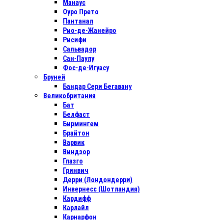
Манаус
Оуро Прето
Пантанал
Рио-де-Жанейро
Рисифи
Сальвадор
Сан-Паулу
Фос-де-Игуасу
Бруней
Бандар Сери Бегавану
Великобритания
Бат
Белфаст
Бирмингем
Брайтон
Варвик
Виндзор
Глазго
Гринвич
Дерри (Лондондерри)
Инвернесс (Шотландия)
Кардифф
Карлайл
Карнарфон