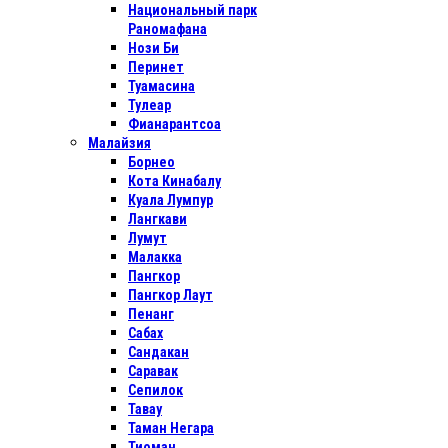
Национальный парк
Раномафана
Нози Би
Перинет
Туамасина
Тулеар
Фианарантсоа
Малайзия
Борнео
Кота Кинабалу
Куала Лумпур
Лангкави
Лумут
Малакка
Пангкор
Пангкор Лаут
Пенанг
Сабах
Сандакан
Саравак
Сепилок
Тавау
Таман Негара
Тиоман