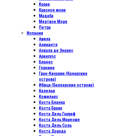
Карак
Красное море
Мадаба
Мертвое Море
Петра
Испания
Авила
Аликанте
Алкала де Энарес
Аранхуэс
Бланес
Гернике
Гран-Канария (Канарские
острова)
Ибица (Балеарские острова)
Калелья
Комильяс
Коста Бланка
Коста Брава
Коста Дель Гарраф
Коста Дель Маресме
Коста Дель Соль
Коста Дорада