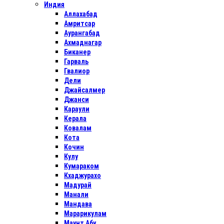
Индия
Аллахабад
Амритсар
Аурангабад
Ахмаднагар
Биканер
Гарваль
Гвалиор
Дели
Джайсалмер
Джанси
Караули
Керала
Ковалам
Кота
Кочин
Кулу
Кумараком
Кхаджурахо
Мадурай
Манали
Мандава
Марарикулам
Маунт Абу