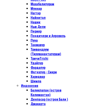
Махабалипурам
Муннар
Наггар
Найнитал
Нашик
Нью Дели
Перияр
Пондичери и Ауровиль
Пуна
Танжавур
Тривандрум
(Тируванантапурам)
ТричиTrichi
Удайпур
Фардапур
Фатехпур - Сикри
Харидвар
Шимла
Индонезия
Баликпапан (остров
Калимантан)
Денпасар (остров Бали )
Джакарта