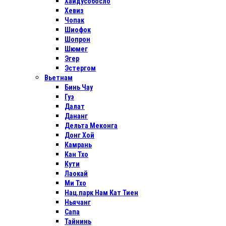
Хайдусобосло
Хевиз
Чопак
Шиофок
Шопрон
Шюмег
Эгер
Эстергом
Вьетнам
Бинь Чау
Гуэ
Далат
Дананг
Дельта Меконга
Донг Хой
Камрань
Кан Тхо
Кути
Лаокай
Ми Тхо
Нац.парк Нам Кат Тиен
Ньячанг
Сапа
Тайнинь