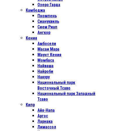
Озеро Гарда
Камбоджа
Пномпень
Сиануквиль
Сием Риап
Ангкор
Кения
Амбосели
Масаи Мара
Маунт Кения
Момбаса
Найваша
Найроби
Накуру
Национальный парк
Восточный Тсаво
Национальный парк Западный
Тсаво
Кипр
Айя-Напа
Аргос
Ларнака
Лимассол