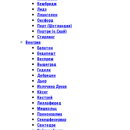
Кембридж
Лидз
Лланголен
Оксфорд
Перт (Шотландия)
Портри (о.Скай)
Стирлинг
Венгрия
Балатон
Будапешт
Веспрем
Вышеград
Геделе
Дебрецен
Дьор
Излучина Дуная
Кёсег
Кестхей
Лиллафюред
Мишкольц
Паннонхалма
Секешфехервар
Сентедре