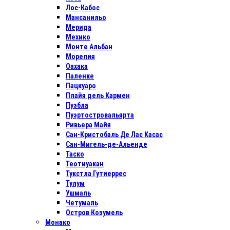
Лос-Кабос
Мансанильо
Мерида
Мехико
Монте Альбан
Морелия
Оахака
Паленке
Пацкуаро
Плайя дель Кармен
Пуэбла
Пуэртостровальярта
Ривьера Майя
Сан-Кристобаль Де Лас Касас
Сан-Мигель-де-Альенде
Таско
Теотиуакан
Тукстла Гутиеррес
Тулум
Ушмаль
Четумаль
Остров Козумель
Монако