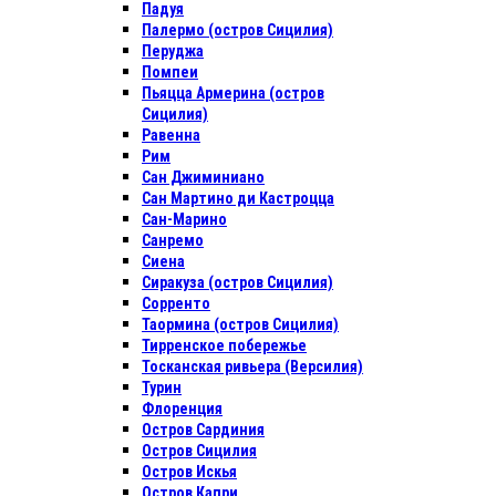
Падуя
Палермо (остров Сицилия)
Перуджа
Помпеи
Пьяцца Армерина (остров
Сицилия)
Равенна
Рим
Сан Джиминиано
Сан Мартино ди Кастроцца
Сан-Марино
Санремо
Сиена
Сиракуза (остров Сицилия)
Сорренто
Таормина (остров Сицилия)
Тирренское побережье
Тосканская ривьера (Версилия)
Турин
Флоренция
Остров Сардиния
Остров Сицилия
Остров Искья
Остров Капри