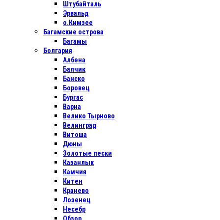
Штубайталь
Эрвальд
о.Кимзее
Багамские острова
Багамы
Болгария
Албена
Балчик
Банско
Боровец
Бургас
Варна
Велико Тырново
Велинград
Витоша
Дюны
Золотые пески
Казанлык
Камчия
Китен
Кранево
Лозенец
Несебр
Обзор