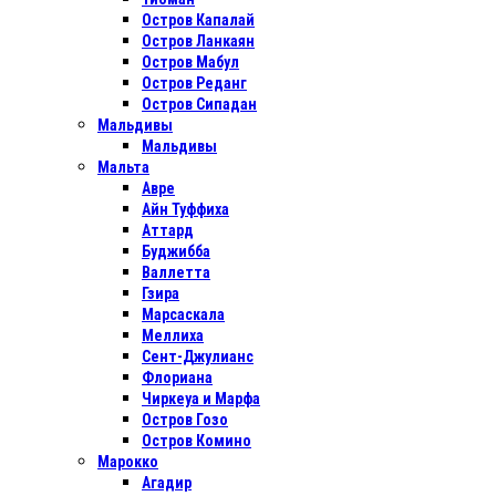
Остров Капалай
Остров Ланкаян
Остров Мабул
Остров Реданг
Остров Сипадан
Мальдивы
Мальдивы
Мальта
Авре
Айн Туффиха
Аттард
Буджибба
Валлетта
Гзира
Марсаскала
Меллиха
Сент-Джулианс
Флориана
Чиркеуа и Марфа
Остров Гозо
Остров Комино
Марокко
Агадир