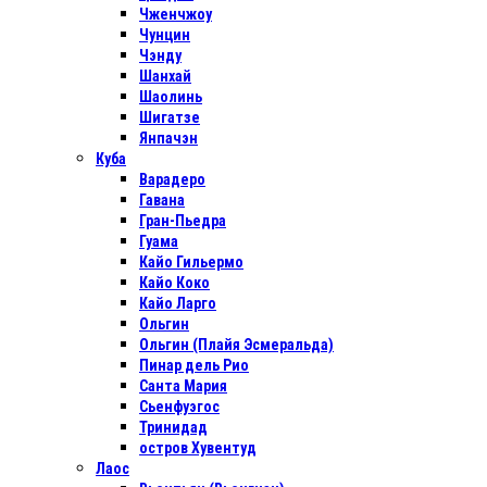
Чженчжоу
Чунцин
Чэнду
Шанхай
Шаолинь
Шигатзе
Янпачэн
Куба
Варадеро
Гавана
Гран-Пьедра
Гуама
Кайо Гильермо
Кайо Коко
Кайо Ларго
Ольгин
Ольгин (Плайя Эсмеральда)
Пинар дель Рио
Санта Мария
Сьенфуэгос
Тринидад
остров Хувентуд
Лаос