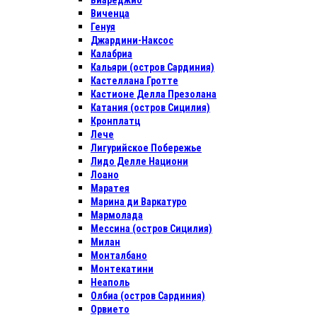
Виареджио
Виченца
Генуя
Джардини-Наксос
Калабриа
Кальяри (остров Сардиния)
Кастеллана Гротте
Кастионе Делла Презолана
Катания (остров Сицилия)
Кронплатц
Лече
Лигурийское Побережье
Лидо Делле Национи
Лоано
Маратея
Марина ди Варкатуро
Мармолада
Мессина (остров Сицилия)
Милан
Монталбано
Монтекатини
Неаполь
Олбиа (остров Сардиния)
Орвието