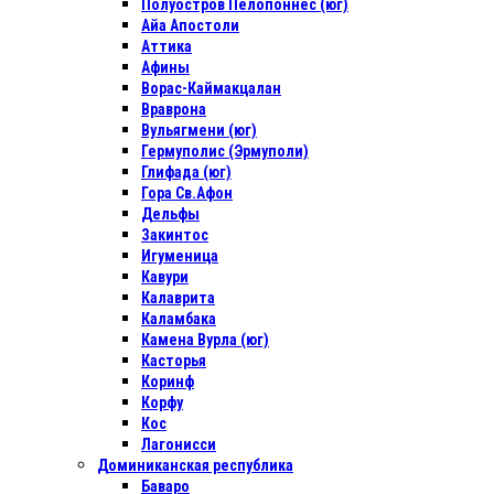
Полуостров Пелопоннес (юг)
Айа Апостоли
Аттика
Афины
Ворас-Каймакцалан
Враврона
Вульягмени (юг)
Гермуполис (Эрмуполи)
Глифада (юг)
Гора Св.Афон
Дельфы
Закинтос
Игуменица
Кавури
Калаврита
Каламбака
Камена Вурла (юг)
Касторья
Коринф
Корфу
Кос
Лагонисси
Доминиканская республика
Баваро