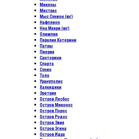
Микены
Мистрас
Мыс Сунион (юг)
Нафплион
Неа Макри (юг)
Олимпия
Паралия Катерини
Патры
Пиерия
Санторини
Спарта
Сунио
Толо
Урануполис
Халкидики
Эретрия
Остров Лесбос
Остров Миконос
Остров Порос
Остров Родос
Остров Эвия
Остров Эгина
Остров Идра