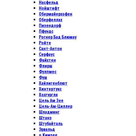
Насфельд
Нойштифт
Обермайерхофен
Оберфеллах
Пизендорф
Пфундс
Рогнер Бад Блюмау
Ройте
Сант-Антон
Серфаус
Файхтен
Флирш
Фулпмес
Фуш
Хайлигенблют
Хинтертукс
Хохгургля
Цель Ам Зее
Цель-Ам-Циллер
Шладминг
Штанз
Штубайталь
Эрвальд
о.Кимзее