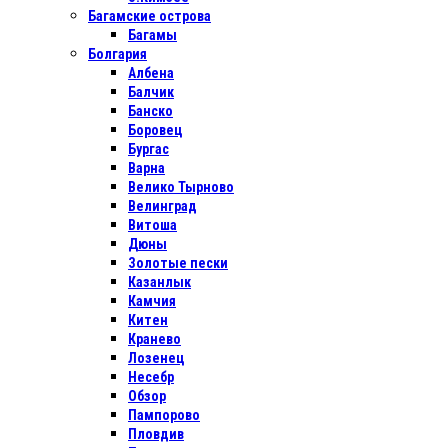
Багамские острова
Багамы
Болгария
Албена
Балчик
Банско
Боровец
Бургас
Варна
Велико Тырново
Велинград
Витоша
Дюны
Золотые пески
Казанлык
Камчия
Китен
Кранево
Лозенец
Несебр
Обзор
Пампорово
Пловдив