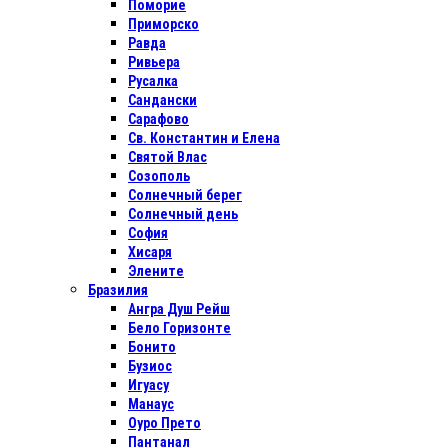
Поморие
Приморско
Равда
Ривьера
Русалка
Сандански
Сарафово
Св. Константин и Елена
Святой Влас
Созополь
Солнечный берег
Солнечный день
София
Хисаря
Элените
Бразилия
Ангра Душ Рейш
Бело Горизонте
Бонито
Бузиос
Игуасу
Манаус
Оуро Прето
Пантанал