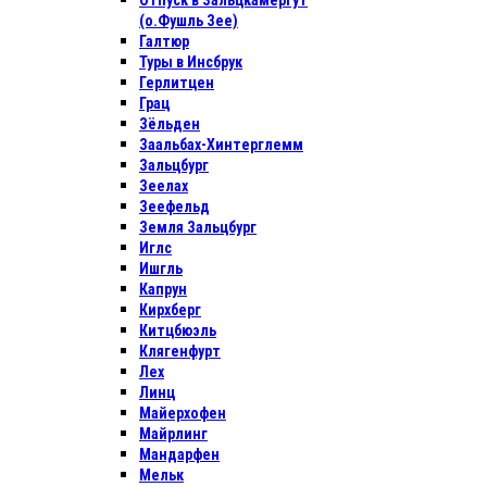
Отпуск в Зальцкамергут
(о.Фушль Зее)
Галтюр
Туры в Инсбрук
Герлитцен
Грац
Зёльден
Заальбах-Хинтерглемм
Зальцбург
Зеелах
Зеефельд
Земля Зальцбург
Иглс
Ишгль
Капрун
Кирхберг
Китцбюэль
Клягенфурт
Лех
Линц
Майерхофен
Майрлинг
Мандарфен
Мельк