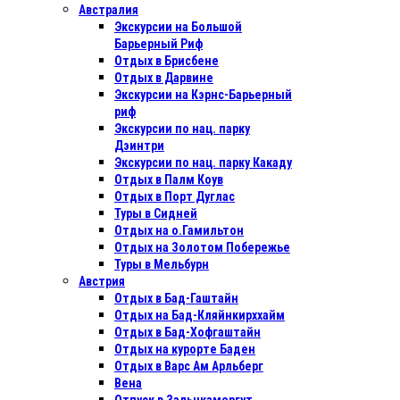
Австралия
Экскурсии на Большой
Барьерный Риф
Отдых в Бриcбене
Отдых в Дарвине
Экскурсии на Кэрнс-Барьерный
риф
Экскурсии по нац. парку
Дэинтри
Экскурсии по нац. парку Какаду
Отдых в Палм Коув
Отдых в Порт Дуглас
Туры в Сидней
Отдых на о.Гамильтон
Отдых на Золотом Побережье
Туры в Мельбурн
Австрия
Отдых в Бад-Гаштайн
Отдых на Бад-Кляйнкирххайм
Отдых в Бад-Хофгаштайн
Отдых на курорте Баден
Отдых в Варс Ам Арльберг
Вена