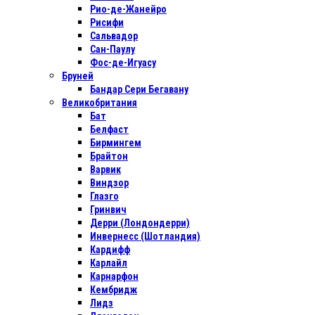
Рио-де-Жанейро
Рисифи
Сальвадор
Сан-Паулу
Фос-де-Игуасу
Бруней
Бандар Сери Бегавану
Великобритания
Бат
Белфаст
Бирмингем
Брайтон
Варвик
Виндзор
Глазго
Гринвич
Дерри (Лондондерри)
Инвернесс (Шотландия)
Кардифф
Карлайл
Карнарфон
Кембридж
Лидз