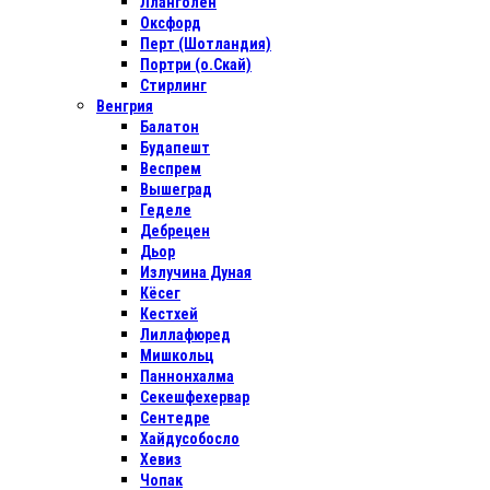
Лланголен
Оксфорд
Перт (Шотландия)
Портри (о.Скай)
Стирлинг
Венгрия
Балатон
Будапешт
Веспрем
Вышеград
Геделе
Дебрецен
Дьор
Излучина Дуная
Кёсег
Кестхей
Лиллафюред
Мишкольц
Паннонхалма
Секешфехервар
Сентедре
Хайдусобосло
Хевиз
Чопак