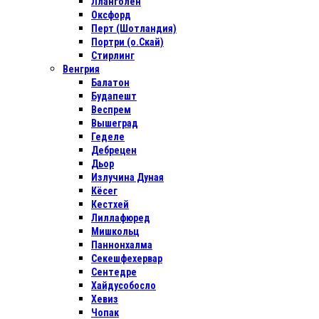
Лланголен
Оксфорд
Перт (Шотландия)
Портри (о.Скай)
Стирлинг
Венгрия
Балатон
Будапешт
Веспрем
Вышеград
Геделе
Дебрецен
Дьор
Излучина Дуная
Кёсег
Кестхей
Лиллафюред
Мишкольц
Паннонхалма
Секешфехервар
Сентедре
Хайдусобосло
Хевиз
Чопак