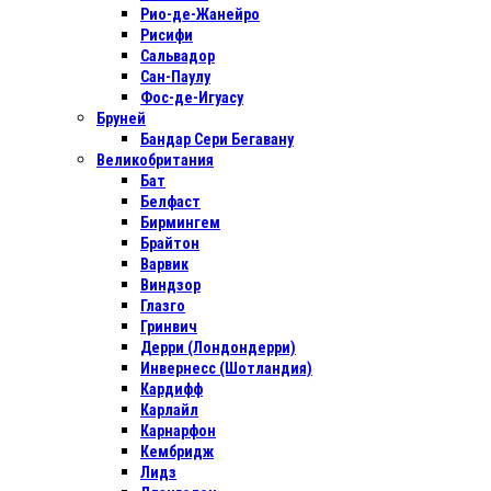
Рио-де-Жанейро
Рисифи
Сальвадор
Сан-Паулу
Фос-де-Игуасу
Бруней
Бандар Сери Бегавану
Великобритания
Бат
Белфаст
Бирмингем
Брайтон
Варвик
Виндзор
Глазго
Гринвич
Дерри (Лондондерри)
Инвернесс (Шотландия)
Кардифф
Карлайл
Карнарфон
Кембридж
Лидз