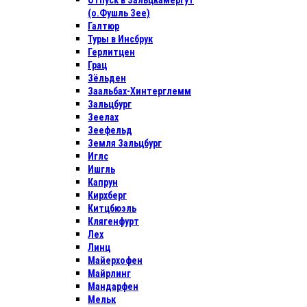
Отпуск в Зальцкамергут
(о.Фушль Зее)
Галтюр
Туры в Инсбрук
Герлитцен
Грац
Зёльден
Заальбах-Хинтерглемм
Зальцбург
Зеелах
Зеефельд
Земля Зальцбург
Иглс
Ишгль
Капрун
Кирхберг
Китцбюэль
Клягенфурт
Лех
Линц
Майерхофен
Майрлинг
Мандарфен
Мельк