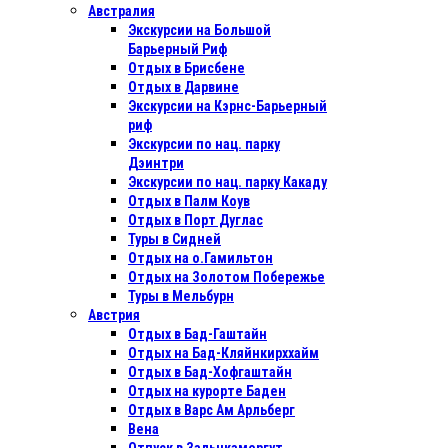
Австралия
Экскурсии на Большой
Барьерный Риф
Отдых в Бриcбене
Отдых в Дарвине
Экскурсии на Кэрнс-Барьерный
риф
Экскурсии по нац. парку
Дэинтри
Экскурсии по нац. парку Какаду
Отдых в Палм Коув
Отдых в Порт Дуглас
Туры в Сидней
Отдых на о.Гамильтон
Отдых на Золотом Побережье
Туры в Мельбурн
Австрия
Отдых в Бад-Гаштайн
Отдых на Бад-Кляйнкирххайм
Отдых в Бад-Хофгаштайн
Отдых на курорте Баден
Отдых в Варс Ам Арльберг
Вена