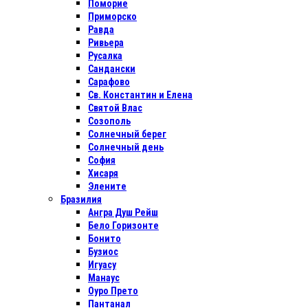
Поморие
Приморско
Равда
Ривьера
Русалка
Сандански
Сарафово
Св. Константин и Елена
Святой Влас
Созополь
Солнечный берег
Солнечный день
София
Хисаря
Элените
Бразилия
Ангра Душ Рейш
Бело Горизонте
Бонито
Бузиос
Игуасу
Манаус
Оуро Прето
Пантанал