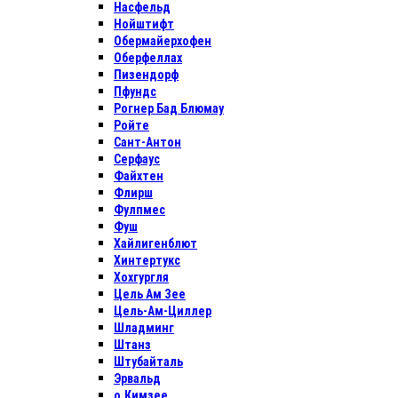
Насфельд
Нойштифт
Обермайерхофен
Оберфеллах
Пизендорф
Пфундс
Рогнер Бад Блюмау
Ройте
Сант-Антон
Серфаус
Файхтен
Флирш
Фулпмес
Фуш
Хайлигенблют
Хинтертукс
Хохгургля
Цель Ам Зее
Цель-Ам-Циллер
Шладминг
Штанз
Штубайталь
Эрвальд
о.Кимзее