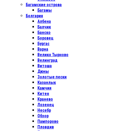
Багамские острова
Багамы
Болгария
Албена
Балчик
Банско
Боровец
Бургас
Варна
Велико Тырново
Велинград
Витоша
Дюны
Золотые пески
Казанлык
Камчия
Китен
Кранево
Лозенец
Несебр
Обзор
Пампорово
Пловдив