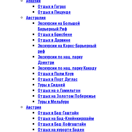
Абхазия
Отдых в Гаграх
Отдых в Пицунде
Австралия
Экскурсии на Большой
Барьерный Риф
Отдых в Бриcбене
Отдых в Дарвине
Экскурсии на Кэрнс-Барьерный
риф
Экскурсии по нац. парку
Дэинтри
Экскурсии по нац. парку Какаду
Отдых в Палм Коув
Отдых в Порт Дуглас
Туры в Сидней
Отдых на о.Гамильтон
Отдых на Золотом Побережье
Туры в Мельбурн
Австрия
Отдых в Бад-Гаштайн
Отдых на Бад-Кляйнкирххайм
Отдых в Бад-Хофгаштайн
Отдых на курорте Баден