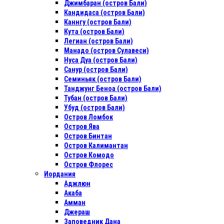
Джимбаран (остров Бали)
Кандидаса (остров Бали)
Каннгу (остров Бали)
Кута (остров Бали)
Легиан (остров Бали)
Манадо (остров Сулавеси)
Нуса Дуа (остров Бали)
Санур (остров Бали)
Семиньяк (остров Бали)
Танджунг Беноа (остров Бали)
Тубан (остров Бали)
Убуд (остров Бали)
Остров Ломбок
Остров Ява
Остров Бинтан
Остров Калимантан
Остров Комодо
Остров Флорес
Иордания
Аджлюн
Акаба
Амман
Джераш
Заповедник Дана