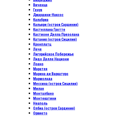
Виареджио
Виченца
Генуя
Джардини-Наксос
Калабриа
Кальяри (остров Сардиния)
Кастеллана Гротте
Кастионе Делла Презолана
Катания (остров Сицилия)
Кронплатц
Лече
Лигурийское Побережье
Лидо Делле Национи
Лоано
Маратея
Марина ди Варкатуро
Мармолада
Мессина (остров Сицилия)
Милан
Монталбано
Монтекатини
Неаполь
Олбиа (остров Сардиния)
Орвието