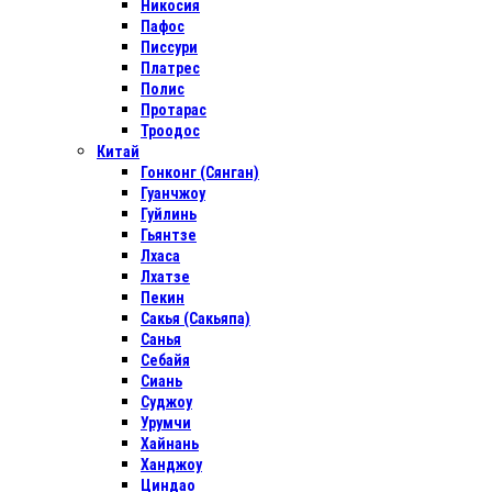
Никосия
Пафос
Писсури
Платрес
Полис
Протарас
Троодос
Китай
Гонконг (Сянган)
Гуанчжоу
Гуйлинь
Гьянтзе
Лхаса
Лхатзе
Пекин
Сакья (Сакьяпа)
Санья
Себайя
Сиань
Суджоу
Урумчи
Хайнань
Ханджоу
Циндао