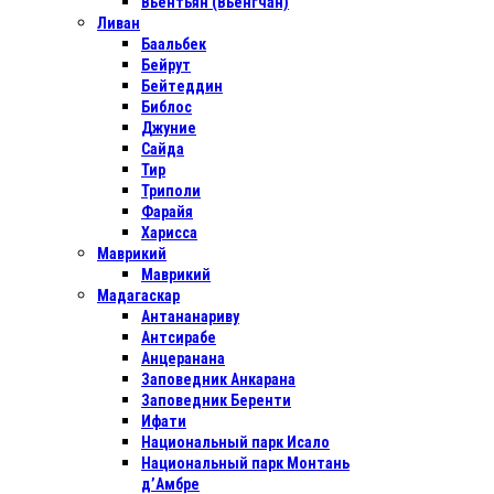
Вьентьян (Вьенгчан)
Ливан
Баальбек
Бейрут
Бейтеддин
Библос
Джуние
Сайда
Тир
Триполи
Фарайя
Харисса
Маврикий
Маврикий
Мадагаскар
Антананариву
Антсирабе
Анцеранана
Заповедник Анкарана
Заповедник Беренти
Ифати
Национальный парк Исало
Национальный парк Монтань
д’Амбре