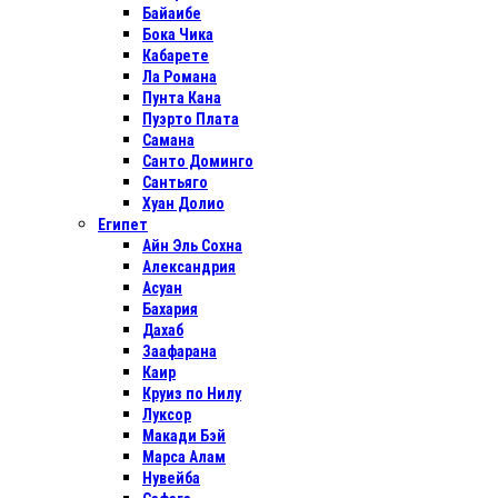
Байаибе
Бока Чика
Кабарете
Ла Романа
Пунта Кана
Пуэрто Плата
Самана
Санто Доминго
Сантьяго
Хуан Долио
Египет
Айн Эль Сохна
Александрия
Асуан
Бахария
Дахаб
Заафарана
Каир
Круиз по Нилу
Луксор
Макади Бэй
Марса Алам
Нувейба