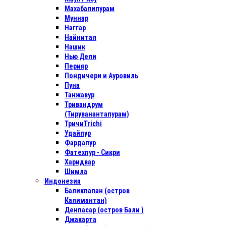
Махабалипурам
Муннар
Наггар
Найнитал
Нашик
Нью Дели
Перияр
Пондичери и Ауровиль
Пуна
Танжавур
Тривандрум
(Тируванантапурам)
ТричиTrichi
Удайпур
Фардапур
Фатехпур - Сикри
Харидвар
Шимла
Индонезия
Баликпапан (остров
Калимантан)
Денпасар (остров Бали )
Джакарта