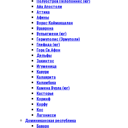
Полуостров Пелопоннес (юг)
Айа Апостоли
Аттика
Афины
Ворас-Каймакцалан
Враврона
Вульягмени (юг)
Гермуполис (Эрмуполи)
Глифада (юг)
Гора Св.Афон
Дельфы
Закинтос
Игуменица
Кавури
Калаврита
Каламбака
Камена Вурла (юг)
Касторья
Коринф
Корфу
Кос
Лагонисси
Доминиканская республика
Баваро