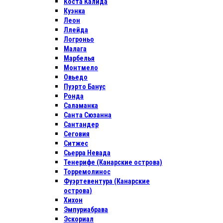
Коста Калида
Куэнка
Леон
Ллейда
Логроньо
Малага
Марбелья
Монтмело
Овьедо
Пуэрто Банус
Ронда
Саламанка
Санта Сюзанна
Сантандер
Сеговия
Ситжес
Сьерра Невада
Тенерифе (Канарские острова)
Торремолинос
Фуэртевентура (Канарские
острова)
Хихон
Эмпуриабрава
Эскориал