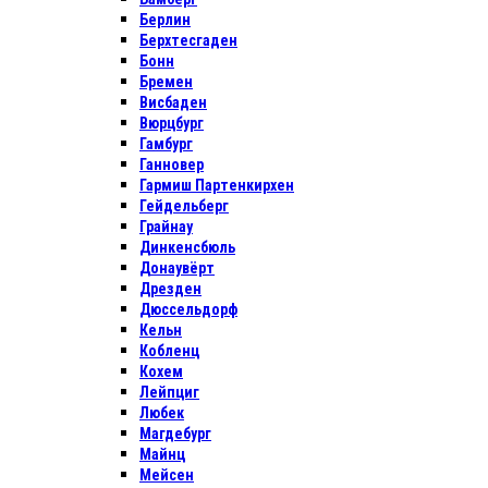
Берлин
Берхтесгаден
Бонн
Бремен
Висбаден
Вюрцбург
Гамбург
Ганновер
Гармиш Партенкирхен
Гейдельберг
Грайнау
Динкенсбюль
Донаувёрт
Дрезден
Дюссельдорф
Кельн
Кобленц
Кохем
Лейпциг
Любек
Магдебург
Майнц
Мейсен