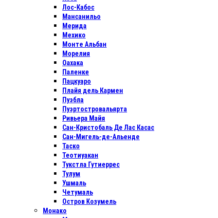
Лос-Кабос
Мансанильо
Мерида
Мехико
Монте Альбан
Морелия
Оахака
Паленке
Пацкуаро
Плайя дель Кармен
Пуэбла
Пуэртостровальярта
Ривьера Майя
Сан-Кристобаль Де Лас Касас
Сан-Мигель-де-Альенде
Таско
Теотиуакан
Тукстла Гутиеррес
Тулум
Ушмаль
Четумаль
Остров Козумель
Монако