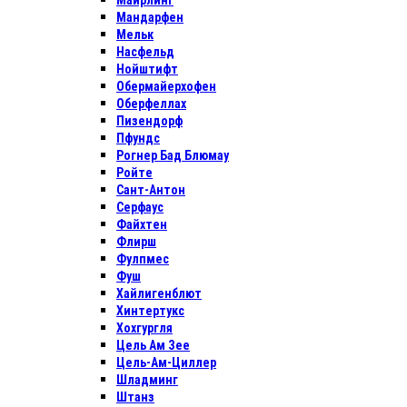
Майрлинг
Мандарфен
Мельк
Насфельд
Нойштифт
Обермайерхофен
Оберфеллах
Пизендорф
Пфундс
Рогнер Бад Блюмау
Ройте
Сант-Антон
Серфаус
Файхтен
Флирш
Фулпмес
Фуш
Хайлигенблют
Хинтертукс
Хохгургля
Цель Ам Зее
Цель-Ам-Циллер
Шладминг
Штанз