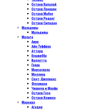
Остров Капалай
Остров Ланкаян
Остров Мабул
Остров Реданг
Остров Сипадан
Мальдивы
Мальдивы
Мальта
Авре
Айн Туффиха
Аттард
Буджибба
Валлетта
Гзира
Марсаскала
Меллиха
Сент-Джулианс
Флориана
Чиркеуа и Марфа
Остров Гозо
Остров Комино
Марокко
Агадир