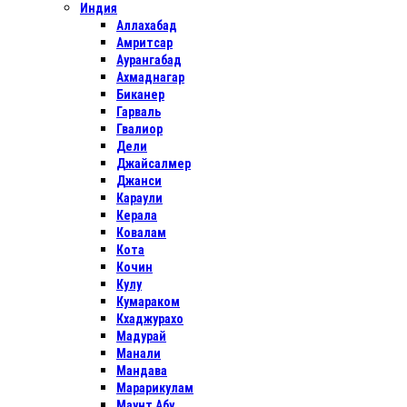
Индия
Аллахабад
Амритсар
Аурангабад
Ахмаднагар
Биканер
Гарваль
Гвалиор
Дели
Джайсалмер
Джанси
Караули
Керала
Ковалам
Кота
Кочин
Кулу
Кумараком
Кхаджурахо
Мадурай
Манали
Мандава
Марарикулам
Маунт Абу