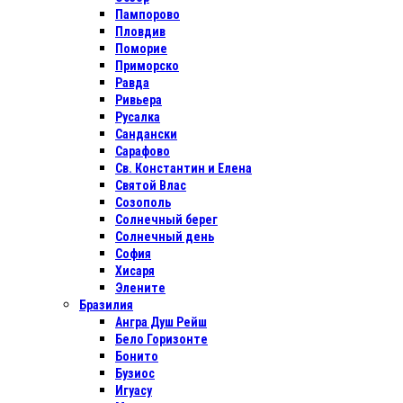
Пампорово
Пловдив
Поморие
Приморско
Равда
Ривьера
Русалка
Сандански
Сарафово
Св. Константин и Елена
Святой Влас
Созополь
Солнечный берег
Солнечный день
София
Хисаря
Элените
Бразилия
Ангра Душ Рейш
Бело Горизонте
Бонито
Бузиос
Игуасу