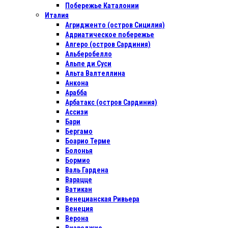
Побережье Каталонии
Италия
Агридженто (остров Сицилия)
Адриатическое побережье
Алгеро (остров Сардиния)
Альберобелло
Альпе ди Суси
Альта Валтеллина
Анкона
Арабба
Арбатакс (остров Сардиния)
Ассизи
Бари
Бергамо
Боарио Терме
Болонья
Бормио
Валь Гардена
Варацце
Ватикан
Венецианская Ривьера
Венеция
Верона