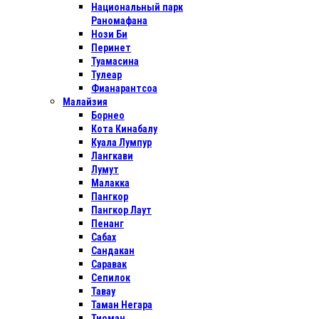
Национальный парк
Раномафана
Нози Би
Перинет
Туамасина
Тулеар
Фианарантсоа
Малайзия
Борнео
Кота Кинабалу
Куала Лумпур
Лангкави
Лумут
Малакка
Пангкор
Пангкор Лаут
Пенанг
Сабах
Сандакан
Саравак
Сепилок
Тавау
Таман Негара
Тиоман