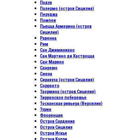
Падуя
Палермо (остров Сицилия)
Перуджа
Помпеи
Пьяцца Армерина (остров
Сицилия)
Равенна
Рим
Сан Джиминиано
Сан Мартино ди Кастроцца
Сан-Марино
Санремо
Сиена
Сиракуза (остров Сицилия)
Сорренто
Таормина (остров Сицилия)
Тирренское побережье
Тосканская ривьера (Версилия)
Турин
Флоренция
Остров Сардиния
Остров Сицилия
Остров Искья
Остров Капри