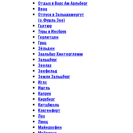
Отдых в Варс Ам Арльберг
Вена
Отпуск в Зальцкамергут
(о.Фушль Зее)
Галтюр
Туры в Инсбрук
Герлитцен
Грац
Зёльден
Заальбах-Хинтерглемм
Зальцбург
Зеелах
Зеефельд
Земля Зальцбург
Иглс
Ишгль
Капрун
Кирхберг
Китцбюэль
Клягенфурт
Лех
Линц
Майерхофен