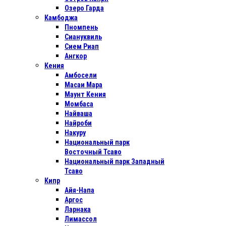
Озеро Гарда
Камбоджа
Пномпень
Сиануквиль
Сием Риап
Ангкор
Кения
Амбосели
Масаи Мара
Маунт Кения
Момбаса
Найваша
Найроби
Накуру
Национальный парк
Восточный Тсаво
Национальный парк Западный
Тсаво
Кипр
Айя-Напа
Аргос
Ларнака
Лимассол