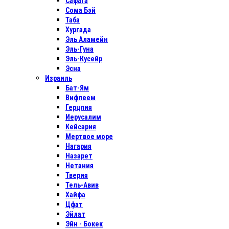
Сафага
Сома Бэй
Таба
Хургада
Эль Аламейн
Эль-Гуна
Эль-Кусейр
Эсна
Израиль
Бат-Ям
Вифлеем
Герцлия
Иерусалим
Кейсария
Мертвое море
Нагария
Назарет
Нетания
Тверия
Тель-Авив
Хайфа
Цфат
Эйлат
Эйн - Бокек