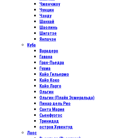
Чженчжоу
Чунцин
Чэнду
Шанхай
Шаолинь
Шигатзе
Янпачэн
Куба
Варадеро
Гавана
Гран-Пьедра
Гуама
Кайо Гильермо
Кайо Коко
Кайо Ларго
Ольгин
Ольгин (Плайя Эсмеральда)
Пинар дель Рио
Санта Мария
Сьенфуэгос
Тринидад
остров Хувентуд
Лаос