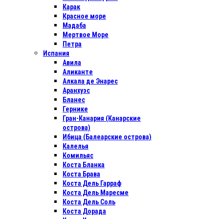
Карак
Красное море
Мадаба
Мертвое Море
Петра
Испания
Авила
Аликанте
Алкала де Энарес
Аранхуэс
Бланес
Гернике
Гран-Канария (Канарские
острова)
Ибица (Балеарские острова)
Калелья
Комильяс
Коста Бланка
Коста Брава
Коста Дель Гарраф
Коста Дель Маресме
Коста Дель Соль
Коста Дорада