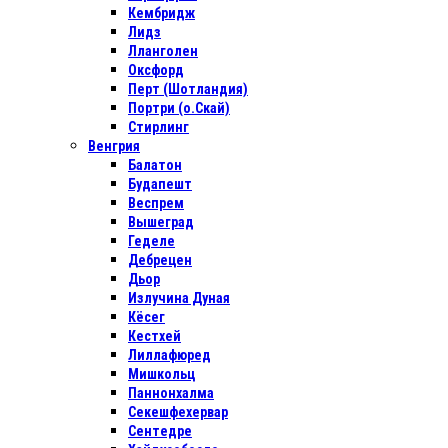
Кембридж
Лидз
Лланголен
Оксфорд
Перт (Шотландия)
Портри (о.Скай)
Стирлинг
Венгрия
Балатон
Будапешт
Веспрем
Вышеград
Геделе
Дебрецен
Дьор
Излучина Дуная
Кёсег
Кестхей
Лиллафюред
Мишкольц
Паннонхалма
Секешфехервар
Сентедре