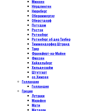
Мюнхен
Нёрдлинген
Нюрнберг
Обераммергау
Оберстдорф
Потсдам
Росток
Ротенбург
Ротенбург об дер Таубер
Тиммендорфер Штранд
Трир
Франкфурт-на-Майне
Фюссен
Хайдельберг
Хильдесхайм
Штутгарт
оз.Химзее
Голландия
Голландия
Греция
Лутраки
Марафон
Мати
Метеора