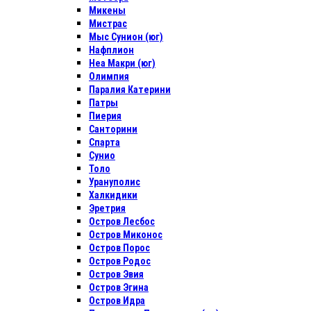
Микены
Мистрас
Мыс Сунион (юг)
Нафплион
Неа Макри (юг)
Олимпия
Паралия Катерини
Патры
Пиерия
Санторини
Спарта
Сунио
Толо
Урануполис
Халкидики
Эретрия
Остров Лесбос
Остров Миконос
Остров Порос
Остров Родос
Остров Эвия
Остров Эгина
Остров Идра