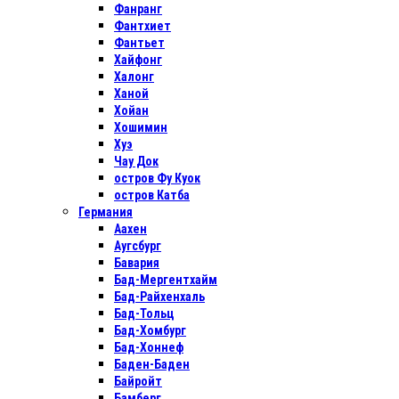
Фанранг
Фантхиет
Фантьет
Хайфонг
Халонг
Ханой
Хойан
Хошимин
Хуэ
Чау Док
остров Фу Куок
остров Катба
Германия
Аахен
Аугсбург
Бавария
Бад-Мергентхайм
Бад-Райхенхаль
Бад-Тольц
Бад-Хомбург
Бад-Хоннеф
Баден-Баден
Байройт
Бамберг