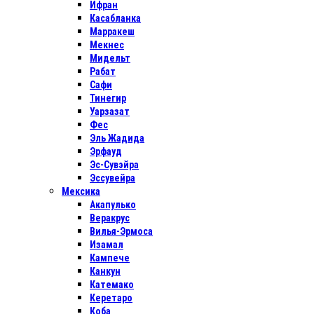
Ифран
Касабланка
Марракеш
Мекнес
Мидельт
Рабат
Сафи
Тинегир
Уарзазат
Фес
Эль Жадида
Эрфауд
Эс-Сувэйра
Эссувейра
Мексика
Акапулько
Веракрус
Вилья-Эрмоса
Изамал
Кампече
Канкун
Катемако
Керетаро
Коба