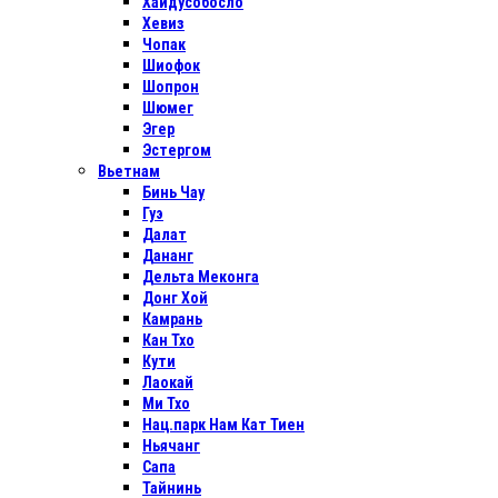
Хайдусобосло
Хевиз
Чопак
Шиофок
Шопрон
Шюмег
Эгер
Эстергом
Вьетнам
Бинь Чау
Гуэ
Далат
Дананг
Дельта Меконга
Донг Хой
Камрань
Кан Тхо
Кути
Лаокай
Ми Тхо
Нац.парк Нам Кат Тиен
Ньячанг
Сапа
Тайнинь