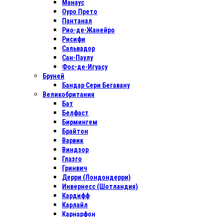
Манаус
Оуро Прето
Пантанал
Рио-де-Жанейро
Рисифи
Сальвадор
Сан-Паулу
Фос-де-Игуасу
Бруней
Бандар Сери Бегавану
Великобритания
Бат
Белфаст
Бирмингем
Брайтон
Варвик
Виндзор
Глазго
Гринвич
Дерри (Лондондерри)
Инвернесс (Шотландия)
Кардифф
Карлайл
Карнарфон