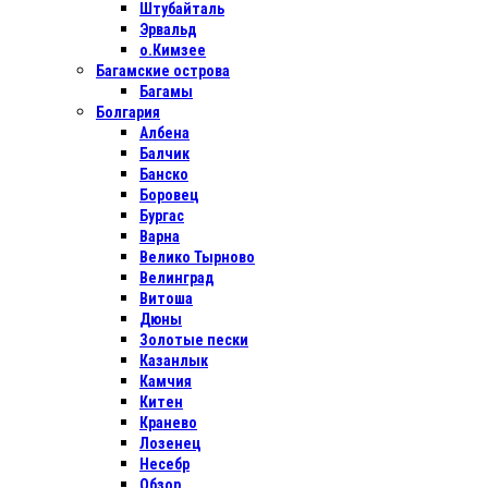
Штубайталь
Эрвальд
о.Кимзее
Багамские острова
Багамы
Болгария
Албена
Балчик
Банско
Боровец
Бургас
Варна
Велико Тырново
Велинград
Витоша
Дюны
Золотые пески
Казанлык
Камчия
Китен
Кранево
Лозенец
Несебр
Обзор