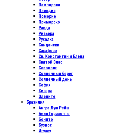
Пампорово
Пловдив
Поморие
Приморско
Равда
Ривьера
Русалка
Сандански
Сарафово
Св. Константин и Елена
Святой Влас
Созополь
Солнечный берег
Солнечный день
София
Хисаря
Элените
Бразилия
Ангра Душ Рейш
Бело Горизонте
Бонито
Бузиос
Игуасу