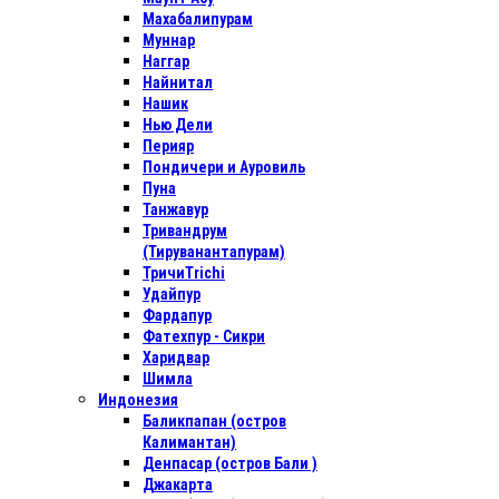
Махабалипурам
Муннар
Наггар
Найнитал
Нашик
Нью Дели
Перияр
Пондичери и Ауровиль
Пуна
Танжавур
Тривандрум
(Тируванантапурам)
ТричиTrichi
Удайпур
Фардапур
Фатехпур - Сикри
Харидвар
Шимла
Индонезия
Баликпапан (остров
Калимантан)
Денпасар (остров Бали )
Джакарта