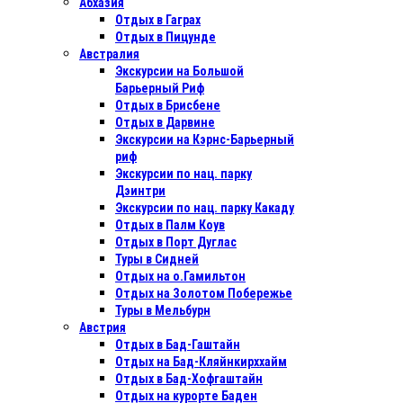
Абхазия
Отдых в Гаграх
Отдых в Пицунде
Австралия
Экскурсии на Большой
Барьерный Риф
Отдых в Бриcбене
Отдых в Дарвине
Экскурсии на Кэрнс-Барьерный
риф
Экскурсии по нац. парку
Дэинтри
Экскурсии по нац. парку Какаду
Отдых в Палм Коув
Отдых в Порт Дуглас
Туры в Сидней
Отдых на о.Гамильтон
Отдых на Золотом Побережье
Туры в Мельбурн
Австрия
Отдых в Бад-Гаштайн
Отдых на Бад-Кляйнкирххайм
Отдых в Бад-Хофгаштайн
Отдых на курорте Баден