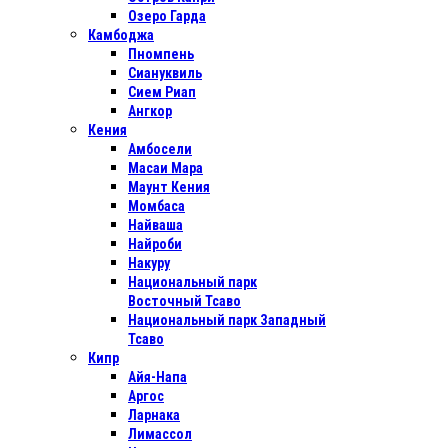
Озеро Гарда
Камбоджа
Пномпень
Сиануквиль
Сием Риап
Ангкор
Кения
Амбосели
Масаи Мара
Маунт Кения
Момбаса
Найваша
Найроби
Накуру
Национальный парк
Восточный Тсаво
Национальный парк Западный
Тсаво
Кипр
Айя-Напа
Аргос
Ларнака
Лимассол