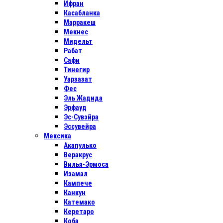
Ифран
Касабланка
Марракеш
Мекнес
Мидельт
Рабат
Сафи
Тинегир
Уарзазат
Фес
Эль Жадида
Эрфауд
Эс-Сувэйра
Эссувейра
Мексика
Акапулько
Веракрус
Вилья-Эрмоса
Изамал
Кампече
Канкун
Катемако
Керетаро
Коба