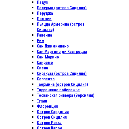
Падуя
Палермо (остров Сицилия)
Перуджа
Помпеи
Пьяцца Армерина (остров
Сицилия)
Равенна
Рим
Сан Джиминиано
Сан Мартино ди Кастроцца
Сан-Марино
Санремо
Сиена
Сиракуза (остров Сицилия)
Сорренто
Таормина (остров Сицилия)
Тирренское побережье
Тосканская ривьера (Версилия)
Турин
Флоренция
Остров Сардиния
Остров Сицилия
Остров Искья
Остров Капри