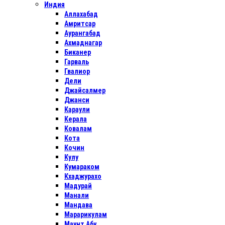
Индия
Аллахабад
Амритсар
Аурангабад
Ахмаднагар
Биканер
Гарваль
Гвалиор
Дели
Джайсалмер
Джанси
Караули
Керала
Ковалам
Кота
Кочин
Кулу
Кумараком
Кхаджурахо
Мадурай
Манали
Мандава
Марарикулам
Маунт Абу