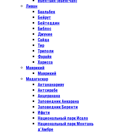
Вьентьян (Вьенгчан)
Ливан
Баальбек
Бейрут
Бейтеддин
Библос
Джуние
Сайда
Тир
Триполи
Фарайя
Харисса
Маврикий
Маврикий
Мадагаскар
Антананариву
Антсирабе
Анцеранана
Заповедник Анкарана
Заповедник Беренти
Ифати
Национальный парк Исало
Национальный парк Монтань
д’Амбре