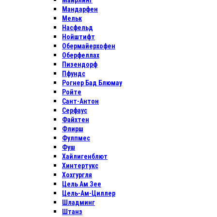
Майрлинг
Мандарфен
Мельк
Насфельд
Нойштифт
Обермайерхофен
Оберфеллах
Пизендорф
Пфундс
Рогнер Бад Блюмау
Ройте
Сант-Антон
Серфаус
Файхтен
Флирш
Фулпмес
Фуш
Хайлигенблют
Хинтертукс
Хохгургля
Цель Ам Зее
Цель-Ам-Циллер
Шладминг
Штанз