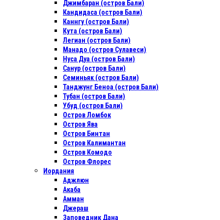
Джимбаран (остров Бали)
Кандидаса (остров Бали)
Каннгу (остров Бали)
Кута (остров Бали)
Легиан (остров Бали)
Манадо (остров Сулавеси)
Нуса Дуа (остров Бали)
Санур (остров Бали)
Семиньяк (остров Бали)
Танджунг Беноа (остров Бали)
Тубан (остров Бали)
Убуд (остров Бали)
Остров Ломбок
Остров Ява
Остров Бинтан
Остров Калимантан
Остров Комодо
Остров Флорес
Иордания
Аджлюн
Акаба
Амман
Джераш
Заповедник Дана