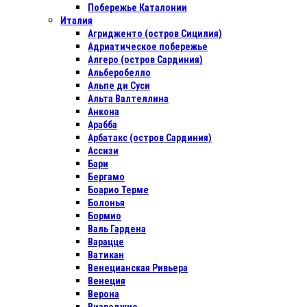
Побережье Каталонии
Италия
Агридженто (остров Сицилия)
Адриатическое побережье
Алгеро (остров Сардиния)
Альберобелло
Альпе ди Суси
Альта Валтеллина
Анкона
Арабба
Арбатакс (остров Сардиния)
Ассизи
Бари
Бергамо
Боарио Терме
Болонья
Бормио
Валь Гардена
Варацце
Ватикан
Венецианская Ривьера
Венеция
Верона