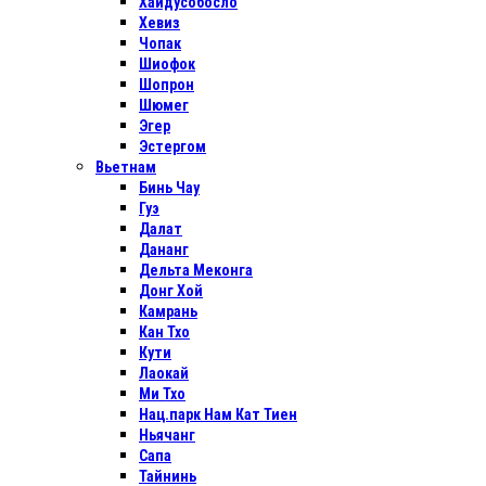
Хайдусобосло
Хевиз
Чопак
Шиофок
Шопрон
Шюмег
Эгер
Эстергом
Вьетнам
Бинь Чау
Гуэ
Далат
Дананг
Дельта Меконга
Донг Хой
Камрань
Кан Тхо
Кути
Лаокай
Ми Тхо
Нац.парк Нам Кат Тиен
Ньячанг
Сапа
Тайнинь