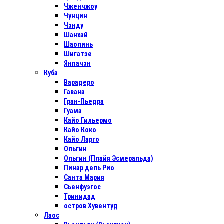
Чженчжоу
Чунцин
Чэнду
Шанхай
Шаолинь
Шигатзе
Янпачэн
Куба
Варадеро
Гавана
Гран-Пьедра
Гуама
Кайо Гильермо
Кайо Коко
Кайо Ларго
Ольгин
Ольгин (Плайя Эсмеральда)
Пинар дель Рио
Санта Мария
Сьенфуэгос
Тринидад
остров Хувентуд
Лаос