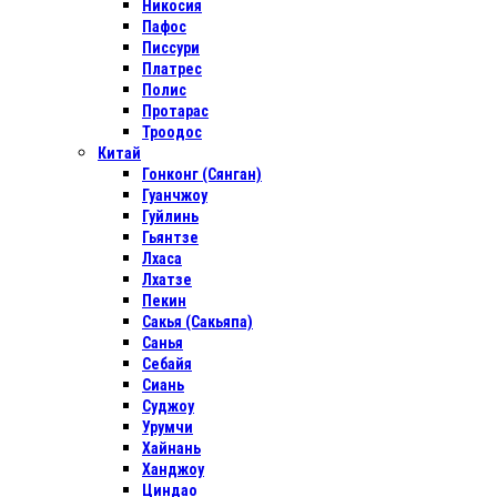
Никосия
Пафос
Писсури
Платрес
Полис
Протарас
Троодос
Китай
Гонконг (Сянган)
Гуанчжоу
Гуйлинь
Гьянтзе
Лхаса
Лхатзе
Пекин
Сакья (Сакьяпа)
Санья
Себайя
Сиань
Суджоу
Урумчи
Хайнань
Ханджоу
Циндао