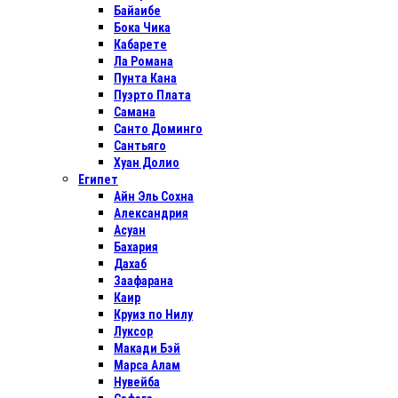
Байаибе
Бока Чика
Кабарете
Ла Романа
Пунта Кана
Пуэрто Плата
Самана
Санто Доминго
Сантьяго
Хуан Долио
Египет
Айн Эль Сохна
Александрия
Асуан
Бахария
Дахаб
Заафарана
Каир
Круиз по Нилу
Луксор
Макади Бэй
Марса Алам
Нувейба