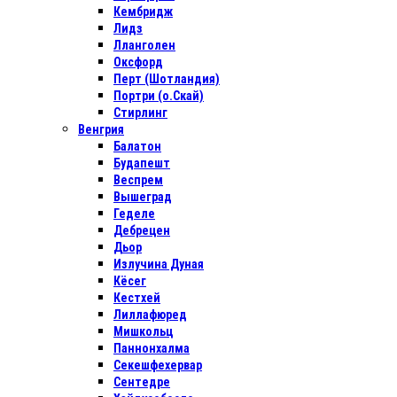
Кембридж
Лидз
Лланголен
Оксфорд
Перт (Шотландия)
Портри (о.Скай)
Стирлинг
Венгрия
Балатон
Будапешт
Веспрем
Вышеград
Геделе
Дебрецен
Дьор
Излучина Дуная
Кёсег
Кестхей
Лиллафюред
Мишкольц
Паннонхалма
Секешфехервар
Сентедре