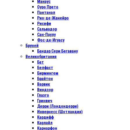
Манаус
Оуро Прето
Пантанал
Рио-де-Жанейро
Рисифи
Сальвадор
Сан-Паулу
Фос-де-Игуасу
Бруней
Бандар Сери Бегавану
Великобритания
Бат
Белфаст
Бирмингем
Брайтон
Варвик
Виндзор
Глазго
Гринвич
Дерри (Лондондерри)
Инвернесс (Шотландия)
Кардифф
Карлайл
Карнарфон