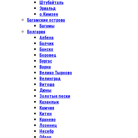
Штубайталь
Эрвальд
о.Кимзее
Багамские острова
Багамы
Болгария
Албена
Балчик
Банско
Боровец
Бургас
Варна
Велико Тырново
Велинград
Витоша
Дюны
Золотые пески
Казанлык
Камчия
Китен
Кранево
Лозенец
Несебр
Обзор