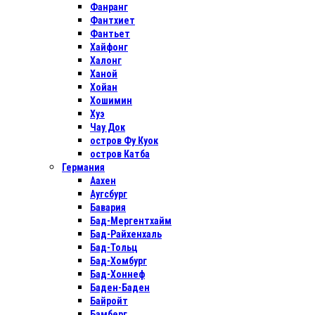
Фанранг
Фантхиет
Фантьет
Хайфонг
Халонг
Ханой
Хойан
Хошимин
Хуэ
Чау Док
остров Фу Куок
остров Катба
Германия
Аахен
Аугсбург
Бавария
Бад-Мергентхайм
Бад-Райхенхаль
Бад-Тольц
Бад-Хомбург
Бад-Хоннеф
Баден-Баден
Байройт
Бамберг