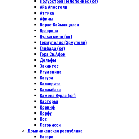
Полуостров Пелопоннес (юг)
Айа Апостоли
Аттика
Афины
Ворас-Каймакцалан
Враврона
Вульягмени (юг)
Гермуполис (Эрмуполи)
Глифада (юг)
Гора Св.Афон
Дельфы
Закинтос
Игуменица
Кавури
Калаврита
Каламбака
Камена Вурла (юг)
Касторья
Коринф
Корфу
Кос
Лагонисси
Доминиканская республика
Баваро