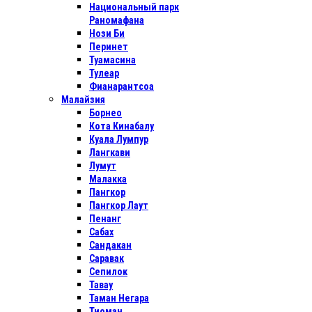
Национальный парк
Раномафана
Нози Би
Перинет
Туамасина
Тулеар
Фианарантсоа
Малайзия
Борнео
Кота Кинабалу
Куала Лумпур
Лангкави
Лумут
Малакка
Пангкор
Пангкор Лаут
Пенанг
Сабах
Сандакан
Саравак
Сепилок
Тавау
Таман Негара
Тиоман