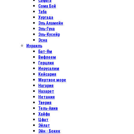
Сафага
Сома Бэй
Таба
Хургада
Эль Аламейн
Эль-Гуна
Эль-Кусейр
Эсна
Израиль
Бат-Ям
Вифлеем
Герцлия
Иерусалим
Кейсария
Мертвое море
Нагария
Назарет
Нетания
Тверия
Тель-Авив
Хайфа
Цфат
Эйлат
Эйн - Бокек