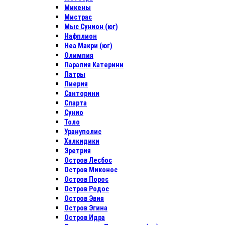
Микены
Мистрас
Мыс Сунион (юг)
Нафплион
Неа Макри (юг)
Олимпия
Паралия Катерини
Патры
Пиерия
Санторини
Спарта
Сунио
Толо
Урануполис
Халкидики
Эретрия
Остров Лесбос
Остров Миконос
Остров Порос
Остров Родос
Остров Эвия
Остров Эгина
Остров Идра