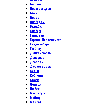
Берлин
Берхтесгаден
Бонн
Бремен
Висбаден
Вюрцбург
Гамбург
Ганновер
Гармиш Партенкирхен
Гейдельберг
Грайнау
Динкенсбюль
Донаувёрт
Дрезден
Дюссельдорф
Кельн
Кобленц
Кохем
Лейпциг
Любек
Магдебург
Майнц
Мейсен