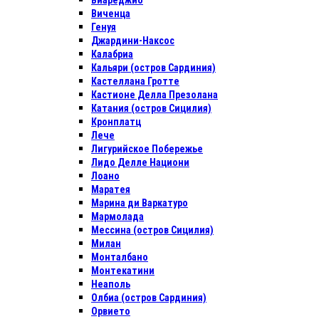
Виареджио
Виченца
Генуя
Джардини-Наксос
Калабриа
Кальяри (остров Сардиния)
Кастеллана Гротте
Кастионе Делла Презолана
Катания (остров Сицилия)
Кронплатц
Лече
Лигурийское Побережье
Лидо Делле Национи
Лоано
Маратея
Марина ди Варкатуро
Мармолада
Мессина (остров Сицилия)
Милан
Монталбано
Монтекатини
Неаполь
Олбиа (остров Сардиния)
Орвието