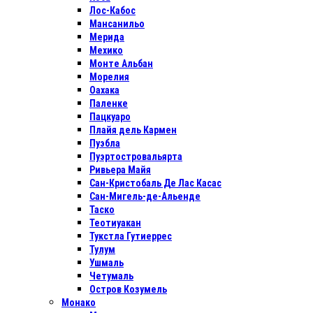
Лос-Кабос
Мансанильо
Мерида
Мехико
Монте Альбан
Морелия
Оахака
Паленке
Пацкуаро
Плайя дель Кармен
Пуэбла
Пуэртостровальярта
Ривьера Майя
Сан-Кристобаль Де Лас Касас
Сан-Мигель-де-Альенде
Таско
Теотиуакан
Тукстла Гутиеррес
Тулум
Ушмаль
Четумаль
Остров Козумель
Монако