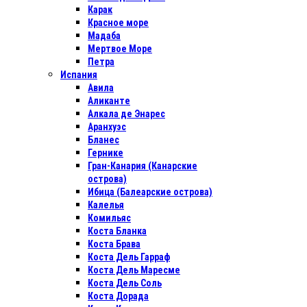
Карак
Красное море
Мадаба
Мертвое Море
Петра
Испания
Авила
Аликанте
Алкала де Энарес
Аранхуэс
Бланес
Гернике
Гран-Канария (Канарские
острова)
Ибица (Балеарские острова)
Калелья
Комильяс
Коста Бланка
Коста Брава
Коста Дель Гарраф
Коста Дель Маресме
Коста Дель Соль
Коста Дорада