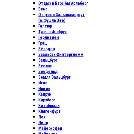
Отдых в Варс Ам Арльберг
Вена
Отпуск в Зальцкамергут
(о.Фушль Зее)
Галтюр
Туры в Инсбрук
Герлитцен
Грац
Зёльден
Заальбах-Хинтерглемм
Зальцбург
Зеелах
Зеефельд
Земля Зальцбург
Иглс
Ишгль
Капрун
Кирхберг
Китцбюэль
Клягенфурт
Лех
Линц
Майерхофен