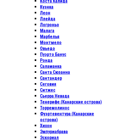
Коста Калида
Куэнка
Леон
Ллейда
Логроньо
Малага
Марбелья
Монтмело
Овьедо
Пуэрто Банус
Ронда
Саламанка
Санта Сюзанна
Сантандер
Сеговия
Ситжес
Сьерра Невада
Тенерифе (Канарские острова)
Торремолинос
Фуэртевентура (Канарские
острова)
Хихон
Эмпуриабрава
Эскориал