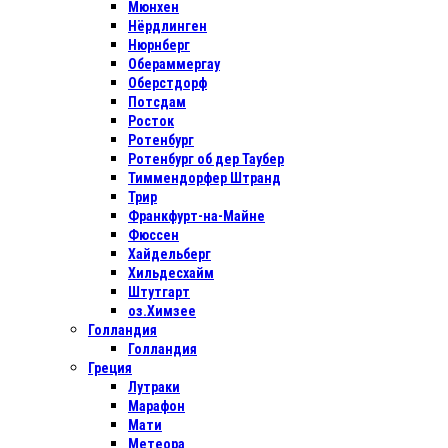
Мюнхен
Нёрдлинген
Нюрнберг
Обераммергау
Оберстдорф
Потсдам
Росток
Ротенбург
Ротенбург об дер Таубер
Тиммендорфер Штранд
Трир
Франкфурт-на-Майне
Фюссен
Хайдельберг
Хильдесхайм
Штутгарт
оз.Химзее
Голландия
Голландия
Греция
Лутраки
Марафон
Мати
Метеора