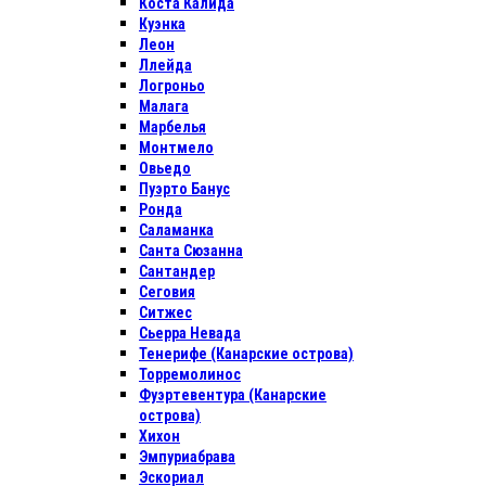
Коста Калида
Куэнка
Леон
Ллейда
Логроньо
Малага
Марбелья
Монтмело
Овьедо
Пуэрто Банус
Ронда
Саламанка
Санта Сюзанна
Сантандер
Сеговия
Ситжес
Сьерра Невада
Тенерифе (Канарские острова)
Торремолинос
Фуэртевентура (Канарские
острова)
Хихон
Эмпуриабрава
Эскориал