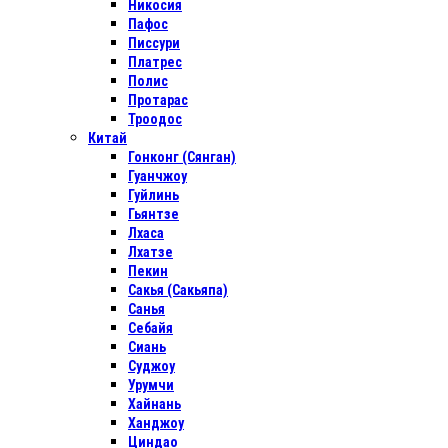
Никосия
Пафос
Писсури
Платрес
Полис
Протарас
Троодос
Китай
Гонконг (Сянган)
Гуанчжоу
Гуйлинь
Гьянтзе
Лхаса
Лхатзе
Пекин
Сакья (Сакьяпа)
Санья
Себайя
Сиань
Суджоу
Урумчи
Хайнань
Ханджоу
Циндао