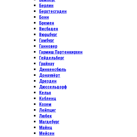
Берлин
Берхтесгаден
Бонн
Бремен
Висбаден
Вюрцбург
Гамбург
Ганновер
Гармиш Партенкирхен
Гейдельберг
Грайнау
Динкенсбюль
Донаувёрт
Дрезден
Дюссельдорф
Кельн
Кобленц
Кохем
Лейпциг
Любек
Магдебург
Майнц
Мейсен