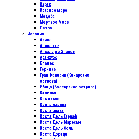
Карак
Красное море
Мадаба
Мертвое Море
Петра
Испания
Авила
Аликанте
Алкала де Энарес
Аранхуэс
Бланес
Гернике
Гран-Канария (Канарские
острова)
Ибица (Балеарские острова)
Калелья
Комильяс
Коста Бланка
Коста Брава
Коста Дель Гарраф
Коста Дель Маресме
Коста Дель Соль
Коста Дорада