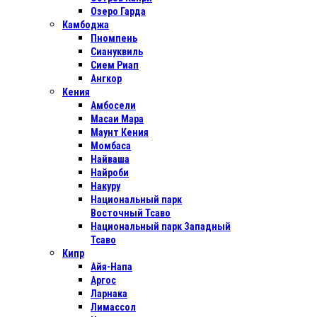
Озеро Гарда
Камбоджа
Пномпень
Сиануквиль
Сием Риап
Ангкор
Кения
Амбосели
Масаи Мара
Маунт Кения
Момбаса
Найваша
Найроби
Накуру
Национальный парк
Восточный Тсаво
Национальный парк Западный
Тсаво
Кипр
Айя-Напа
Аргос
Ларнака
Лимассол