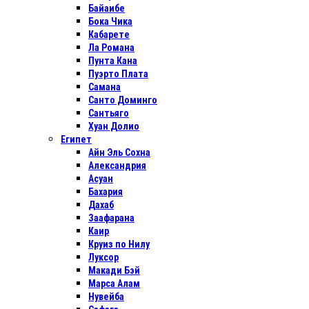
Байаибе
Бока Чика
Кабарете
Ла Романа
Пунта Кана
Пуэрто Плата
Самана
Санто Доминго
Сантьяго
Хуан Долио
Египет
Айн Эль Сохна
Александрия
Асуан
Бахария
Дахаб
Заафарана
Каир
Круиз по Нилу
Луксор
Макади Бэй
Марса Алам
Нувейба