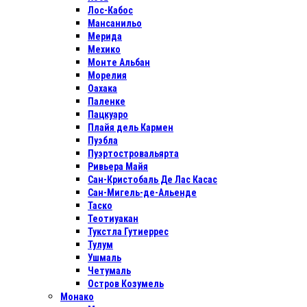
Лос-Кабос
Мансанильо
Мерида
Мехико
Монте Альбан
Морелия
Оахака
Паленке
Пацкуаро
Плайя дель Кармен
Пуэбла
Пуэртостровальярта
Ривьера Майя
Сан-Кристобаль Де Лас Касас
Сан-Мигель-де-Альенде
Таско
Теотиуакан
Тукстла Гутиеррес
Тулум
Ушмаль
Четумаль
Остров Козумель
Монако