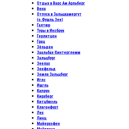
Отдых в Варс Ам Арльберг
Вена
Отпуск в Зальцкамергут
(о.Фушль Зее)
Галтюр
Туры в Инсбрук
Герлитцен
Грац
Зёльден
Заальбах-Хинтерглемм
Зальцбург
Зеелах
Зеефельд
Земля Зальцбург
Иглс
Ишгль
Капрун
Кирхберг
Китцбюэль
Клягенфурт
Лех
Линц
Майерхофен