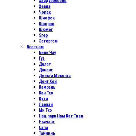
Хайдусобосло
Хевиз
Чопак
Шиофок
Шопрон
Шюмег
Эгер
Эстергом
Вьетнам
Бинь Чау
Гуэ
Далат
Дананг
Дельта Меконга
Донг Хой
Камрань
Кан Тхо
Кути
Лаокай
Ми Тхо
Нац.парк Нам Кат Тиен
Ньячанг
Сапа
Тайнинь