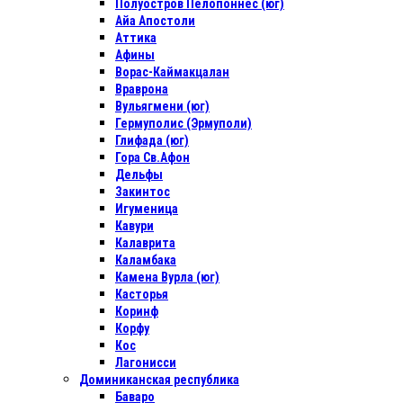
Полуостров Пелопоннес (юг)
Айа Апостоли
Аттика
Афины
Ворас-Каймакцалан
Враврона
Вульягмени (юг)
Гермуполис (Эрмуполи)
Глифада (юг)
Гора Св.Афон
Дельфы
Закинтос
Игуменица
Кавури
Калаврита
Каламбака
Камена Вурла (юг)
Касторья
Коринф
Корфу
Кос
Лагонисси
Доминиканская республика
Баваро