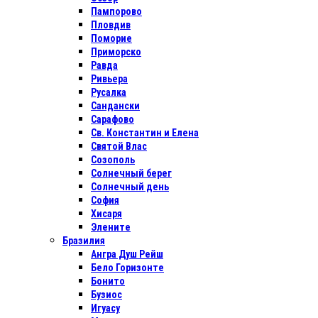
Пампорово
Пловдив
Поморие
Приморско
Равда
Ривьера
Русалка
Сандански
Сарафово
Св. Константин и Елена
Святой Влас
Созополь
Солнечный берег
Солнечный день
София
Хисаря
Элените
Бразилия
Ангра Душ Рейш
Бело Горизонте
Бонито
Бузиос
Игуасу