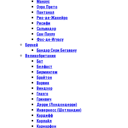
Манаус
Оуро Прето
Пантанал
Рио-де-Жанейро
Рисифи
Сальвадор
Сан-Паулу
Фос-де-Игуасу
Бруней
Бандар Сери Бегавану
Великобритания
Бат
Белфаст
Бирмингем
Брайтон
Варвик
Виндзор
Глазго
Гринвич
Дерри (Лондондерри)
Инвернесс (Шотландия)
Кардифф
Карлайл
Карнарфон