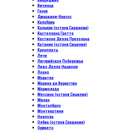
Виареджио
Виченца
Генуя
Джардини-Наксос
Калабриа
Кальяри (остров Сардиния)
Кастеллана Гротте
Кастионе Делла Презолана
Катания (остров Сицилия)
Кронплатц
Лече
Лигурийское Побережье
Лидо Делле Национи
Лоано
Маратея
Марина ди Варкатуро
Мармолада
Мессина (остров Сицилия)
Милан
Монталбано
Монтекатини
Неаполь
Олбиа (остров Сардиния)
Орвието