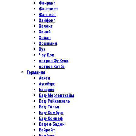
Фанранг
Фантхиет
Фантьет
Хайфонг
Халонг
Ханой
Хойан
Хошимин
Хуэ
Чау Док
остров Фу Куок
остров Катба
Германия
Аахен
Аугсбург
Бавария
Бад-Мергентхайм
Бад-Райхенхаль
Бад-Тольц
Бад-Хомбург
Бад-Хоннеф
Баден-Баден
Байройт
Бамберг