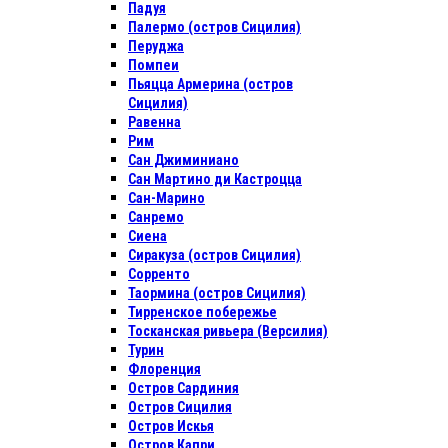
Падуя
Палермо (остров Сицилия)
Перуджа
Помпеи
Пьяцца Армерина (остров
Сицилия)
Равенна
Рим
Сан Джиминиано
Сан Мартино ди Кастроцца
Сан-Марино
Санремо
Сиена
Сиракуза (остров Сицилия)
Сорренто
Таормина (остров Сицилия)
Тирренское побережье
Тосканская ривьера (Версилия)
Турин
Флоренция
Остров Сардиния
Остров Сицилия
Остров Искья
Остров Капри