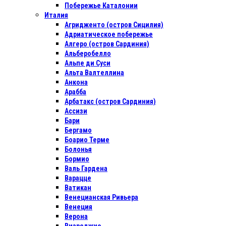
Побережье Каталонии
Италия
Агридженто (остров Сицилия)
Адриатическое побережье
Алгеро (остров Сардиния)
Альберобелло
Альпе ди Суси
Альта Валтеллина
Анкона
Арабба
Арбатакс (остров Сардиния)
Ассизи
Бари
Бергамо
Боарио Терме
Болонья
Бормио
Валь Гардена
Варацце
Ватикан
Венецианская Ривьера
Венеция
Верона