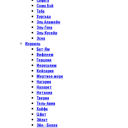
Сафага
Сома Бэй
Таба
Хургада
Эль Аламейн
Эль-Гуна
Эль-Кусейр
Эсна
Израиль
Бат-Ям
Вифлеем
Герцлия
Иерусалим
Кейсария
Мертвое море
Нагария
Назарет
Нетания
Тверия
Тель-Авив
Хайфа
Цфат
Эйлат
Эйн - Бокек