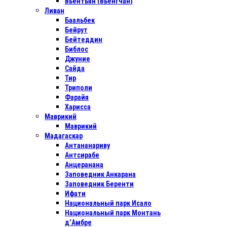
Вьентьян (Вьенгчан)
Ливан
Баальбек
Бейрут
Бейтеддин
Библос
Джуние
Сайда
Тир
Триполи
Фарайя
Харисса
Маврикий
Маврикий
Мадагаскар
Антананариву
Антсирабе
Анцеранана
Заповедник Анкарана
Заповедник Беренти
Ифати
Национальный парк Исало
Национальный парк Монтань
д’Амбре