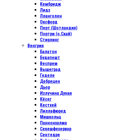
Кембридж
Лидз
Лланголен
Оксфорд
Перт (Шотландия)
Портри (о.Скай)
Стирлинг
Венгрия
Балатон
Будапешт
Веспрем
Вышеград
Геделе
Дебрецен
Дьор
Излучина Дуная
Кёсег
Кестхей
Лиллафюред
Мишкольц
Паннонхалма
Секешфехервар
Сентедре