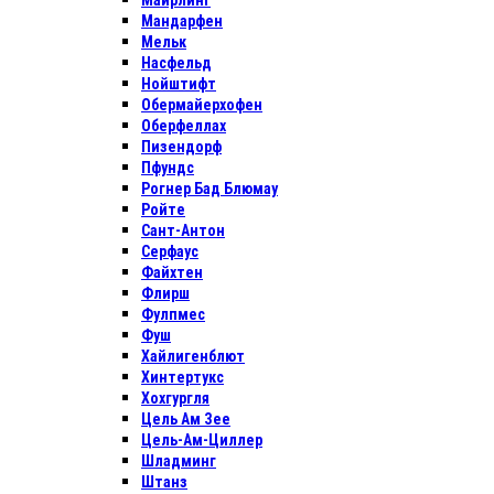
Майрлинг
Мандарфен
Мельк
Насфельд
Нойштифт
Обермайерхофен
Оберфеллах
Пизендорф
Пфундс
Рогнер Бад Блюмау
Ройте
Сант-Антон
Серфаус
Файхтен
Флирш
Фулпмес
Фуш
Хайлигенблют
Хинтертукс
Хохгургля
Цель Ам Зее
Цель-Ам-Циллер
Шладминг
Штанз