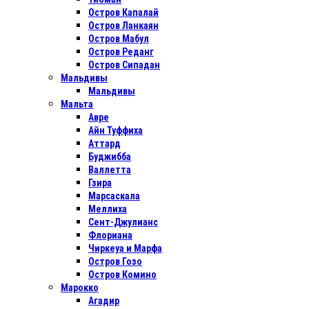
Остров Капалай
Остров Ланкаян
Остров Мабул
Остров Реданг
Остров Сипадан
Мальдивы
Мальдивы
Мальта
Авре
Айн Туффиха
Аттард
Буджибба
Валлетта
Гзира
Марсаскала
Меллиха
Сент-Джулианс
Флориана
Чиркеуа и Марфа
Остров Гозо
Остров Комино
Марокко
Агадир