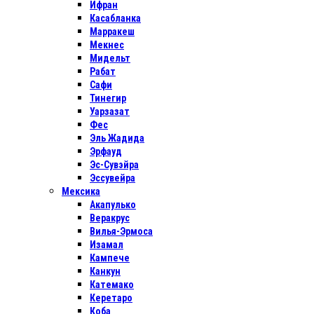
Ифран
Касабланка
Марракеш
Мекнес
Мидельт
Рабат
Сафи
Тинегир
Уарзазат
Фес
Эль Жадида
Эрфауд
Эс-Сувэйра
Эссувейра
Мексика
Акапулько
Веракрус
Вилья-Эрмоса
Изамал
Кампече
Канкун
Катемако
Керетаро
Коба