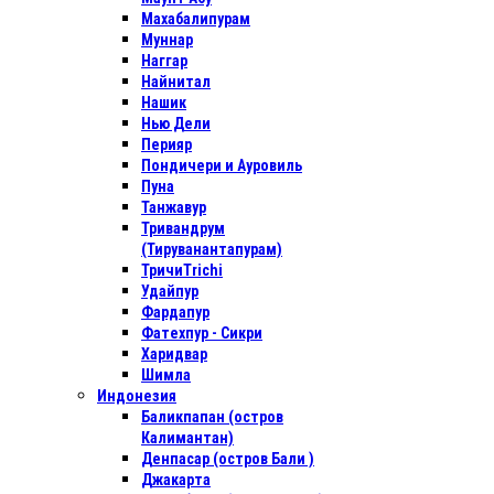
Махабалипурам
Муннар
Наггар
Найнитал
Нашик
Нью Дели
Перияр
Пондичери и Ауровиль
Пуна
Танжавур
Тривандрум
(Тируванантапурам)
ТричиTrichi
Удайпур
Фардапур
Фатехпур - Сикри
Харидвар
Шимла
Индонезия
Баликпапан (остров
Калимантан)
Денпасар (остров Бали )
Джакарта