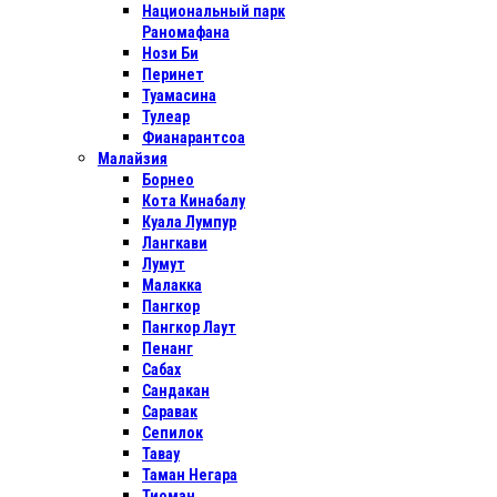
Национальный парк
Раномафана
Нози Би
Перинет
Туамасина
Тулеар
Фианарантсоа
Малайзия
Борнео
Кота Кинабалу
Куала Лумпур
Лангкави
Лумут
Малакка
Пангкор
Пангкор Лаут
Пенанг
Сабах
Сандакан
Саравак
Сепилок
Тавау
Таман Негара
Тиоман