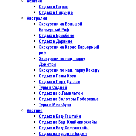
Абхазия
Отдых в Гаграх
Отдых в Пицунде
Австралия
Экскурсии на Большой
Барьерный Риф
Отдых в Бриcбене
Отдых в Дарвине
Экскурсии на Кэрнс-Барьерный
риф
Экскурсии по нац. парку
Дэинтри
Экскурсии по нац. парку Какаду
Отдых в Палм Коув
Отдых в Порт Дуглас
Туры в Сидней
Отдых на о.Гамильтон
Отдых на Золотом Побережье
Туры в Мельбурн
Австрия
Отдых в Бад-Гаштайн
Отдых на Бад-Кляйнкирххайм
Отдых в Бад-Хофгаштайн
Отдых на курорте Баден