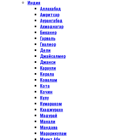
Индия
Аллахабад
Амритсар
Аурангабад
Ахмаднагар
Биканер
Гарваль
Гвалиор
Дели
Джайсалмер
Джанси
Караули
Керала
Ковалам
Кота
Кочин
Кулу
Кумараком
Кхаджурахо
Мадурай
Манали
Мандава
Марарикулам
Маунт Абу