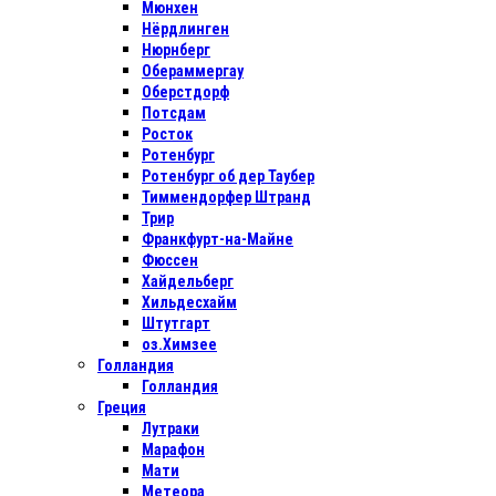
Мюнхен
Нёрдлинген
Нюрнберг
Обераммергау
Оберстдорф
Потсдам
Росток
Ротенбург
Ротенбург об дер Таубер
Тиммендорфер Штранд
Трир
Франкфурт-на-Майне
Фюссен
Хайдельберг
Хильдесхайм
Штутгарт
оз.Химзее
Голландия
Голландия
Греция
Лутраки
Марафон
Мати
Метеора