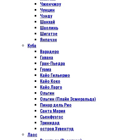
Чженчжоу
Чунцин
Чэнду
Шанхай
Шаолинь
Шигатзе
Янпачэн
Куба
Варадеро
Гавана
Гран-Пьедра
Гуама
Кайо Гильермо
Кайо Коко
Кайо Ларго
Ольгин
Ольгин (Плайя Эсмеральда)
Пинар дель Рио
Санта Мария
Сьенфуэгос
Тринидад
остров Хувентуд
Лаос