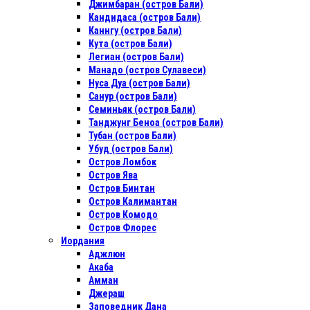
Джимбаран (остров Бали)
Кандидаса (остров Бали)
Каннгу (остров Бали)
Кута (остров Бали)
Легиан (остров Бали)
Манадо (остров Сулавеси)
Нуса Дуа (остров Бали)
Санур (остров Бали)
Семиньяк (остров Бали)
Танджунг Беноа (остров Бали)
Тубан (остров Бали)
Убуд (остров Бали)
Остров Ломбок
Остров Ява
Остров Бинтан
Остров Калимантан
Остров Комодо
Остров Флорес
Иордания
Аджлюн
Акаба
Амман
Джераш
Заповедник Дана