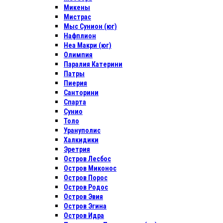
Микены
Мистрас
Мыс Сунион (юг)
Нафплион
Неа Макри (юг)
Олимпия
Паралия Катерини
Патры
Пиерия
Санторини
Спарта
Сунио
Толо
Урануполис
Халкидики
Эретрия
Остров Лесбос
Остров Миконос
Остров Порос
Остров Родос
Остров Эвия
Остров Эгина
Остров Идра