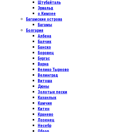
Штубайталь
Эрвальд
о.Кимзее
Багамские острова
Багамы
Болгария
Албена
Балчик
Банско
Боровец
Бургас
Варна
Велико Тырново
Велинград
Витоша
Дюны
Золотые пески
Казанлык
Камчия
Китен
Кранево
Лозенец
Несебр
Обзор