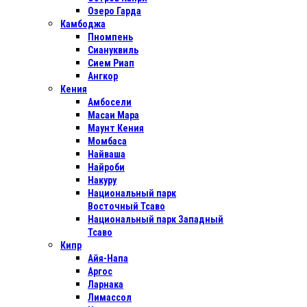
Озеро Гарда
Камбоджа
Пномпень
Сиануквиль
Сием Риап
Ангкор
Кения
Амбосели
Масаи Мара
Маунт Кения
Момбаса
Найваша
Найроби
Накуру
Национальный парк
Восточный Тсаво
Национальный парк Западный
Тсаво
Кипр
Айя-Напа
Аргос
Ларнака
Лимассол