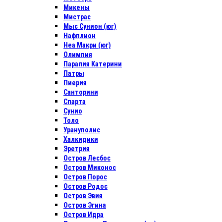
Микены
Мистрас
Мыс Сунион (юг)
Нафплион
Неа Макри (юг)
Олимпия
Паралия Катерини
Патры
Пиерия
Санторини
Спарта
Сунио
Толо
Урануполис
Халкидики
Эретрия
Остров Лесбос
Остров Миконос
Остров Порос
Остров Родос
Остров Эвия
Остров Эгина
Остров Идра