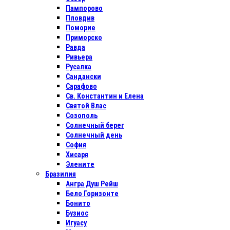
Пампорово
Пловдив
Поморие
Приморско
Равда
Ривьера
Русалка
Сандански
Сарафово
Св. Константин и Елена
Святой Влас
Созополь
Солнечный берег
Солнечный день
София
Хисаря
Элените
Бразилия
Ангра Душ Рейш
Бело Горизонте
Бонито
Бузиос
Игуасу