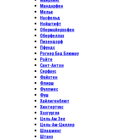
Майрлинг
Мандарфен
Мельк
Насфельд
Нойштифт
Обермайерхофен
Оберфеллах
Пизендорф
Пфундс
Рогнер Бад Блюмау
Ройте
Сант-Антон
Серфаус
Файхтен
Флирш
Фулпмес
Фуш
Хайлигенблют
Хинтертукс
Хохгургля
Цель Ам Зее
Цель-Ам-Циллер
Шладминг
Штанз