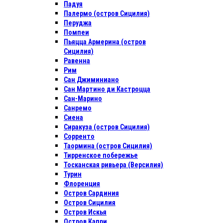
Падуя
Палермо (остров Сицилия)
Перуджа
Помпеи
Пьяцца Армерина (остров
Сицилия)
Равенна
Рим
Сан Джиминиано
Сан Мартино ди Кастроцца
Сан-Марино
Санремо
Сиена
Сиракуза (остров Сицилия)
Сорренто
Таормина (остров Сицилия)
Тирренское побережье
Тосканская ривьера (Версилия)
Турин
Флоренция
Остров Сардиния
Остров Сицилия
Остров Искья
Остров Капри