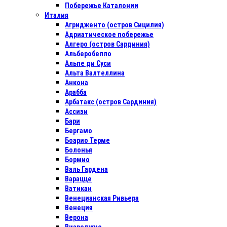
Побережье Каталонии
Италия
Агридженто (остров Сицилия)
Адриатическое побережье
Алгеро (остров Сардиния)
Альберобелло
Альпе ди Суси
Альта Валтеллина
Анкона
Арабба
Арбатакс (остров Сардиния)
Ассизи
Бари
Бергамо
Боарио Терме
Болонья
Бормио
Валь Гардена
Варацце
Ватикан
Венецианская Ривьера
Венеция
Верона