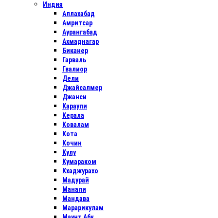
Индия
Аллахабад
Амритсар
Аурангабад
Ахмаднагар
Биканер
Гарваль
Гвалиор
Дели
Джайсалмер
Джанси
Караули
Керала
Ковалам
Кота
Кочин
Кулу
Кумараком
Кхаджурахо
Мадурай
Манали
Мандава
Марарикулам
Маунт Абу