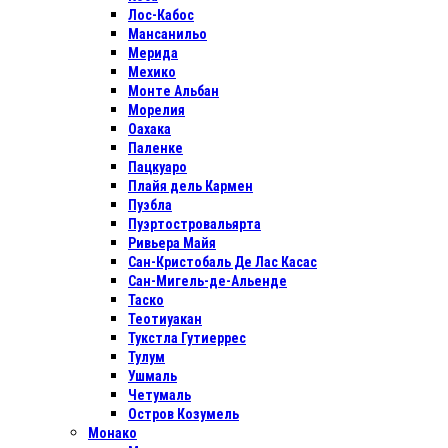
Лос-Кабос
Мансанильо
Мерида
Мехико
Монте Альбан
Морелия
Оахака
Паленке
Пацкуаро
Плайя дель Кармен
Пуэбла
Пуэртостровальярта
Ривьера Майя
Сан-Кристобаль Де Лас Касас
Сан-Мигель-де-Альенде
Таско
Теотиуакан
Тукстла Гутиеррес
Тулум
Ушмаль
Четумаль
Остров Козумель
Монако