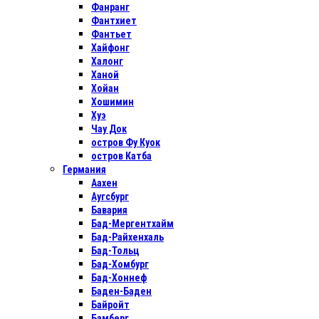
Фанранг
Фантхиет
Фантьет
Хайфонг
Халонг
Ханой
Хойан
Хошимин
Хуэ
Чау Док
остров Фу Куок
остров Катба
Германия
Аахен
Аугсбург
Бавария
Бад-Мергентхайм
Бад-Райхенхаль
Бад-Тольц
Бад-Хомбург
Бад-Хоннеф
Баден-Баден
Байройт
Бамберг