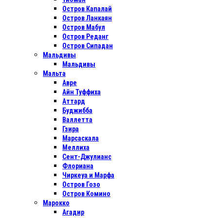
Остров Капалай
Остров Ланкаян
Остров Мабул
Остров Реданг
Остров Сипадан
Мальдивы
Мальдивы
Мальта
Авре
Айн Туффиха
Аттард
Буджибба
Валлетта
Гзира
Марсаскала
Меллиха
Сент-Джулианс
Флориана
Чиркеуа и Марфа
Остров Гозо
Остров Комино
Марокко
Агадир