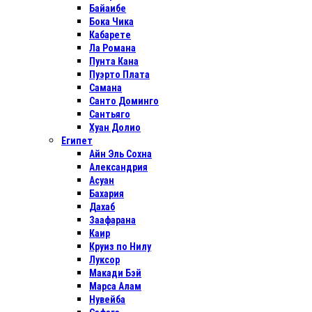
Байаибе
Бока Чика
Кабарете
Ла Романа
Пунта Кана
Пуэрто Плата
Самана
Санто Доминго
Сантьяго
Хуан Долио
Египет
Айн Эль Сохна
Александрия
Асуан
Бахария
Дахаб
Заафарана
Каир
Круиз по Нилу
Луксор
Макади Бэй
Марса Алам
Нувейба