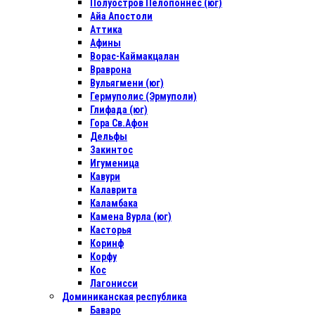
Полуостров Пелопоннес (юг)
Айа Апостоли
Аттика
Афины
Ворас-Каймакцалан
Враврона
Вульягмени (юг)
Гермуполис (Эрмуполи)
Глифада (юг)
Гора Св.Афон
Дельфы
Закинтос
Игуменица
Кавури
Калаврита
Каламбака
Камена Вурла (юг)
Касторья
Коринф
Корфу
Кос
Лагонисси
Доминиканская республика
Баваро