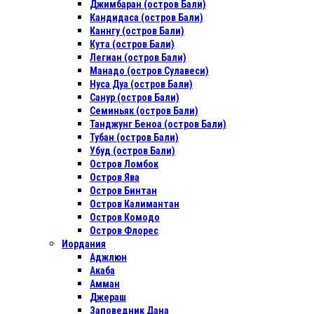
Джимбаран (остров Бали)
Кандидаса (остров Бали)
Каннгу (остров Бали)
Кута (остров Бали)
Легиан (остров Бали)
Манадо (остров Сулавеси)
Нуса Дуа (остров Бали)
Санур (остров Бали)
Семиньяк (остров Бали)
Танджунг Беноа (остров Бали)
Тубан (остров Бали)
Убуд (остров Бали)
Остров Ломбок
Остров Ява
Остров Бинтан
Остров Калимантан
Остров Комодо
Остров Флорес
Иордания
Аджлюн
Акаба
Амман
Джераш
Заповедник Дана