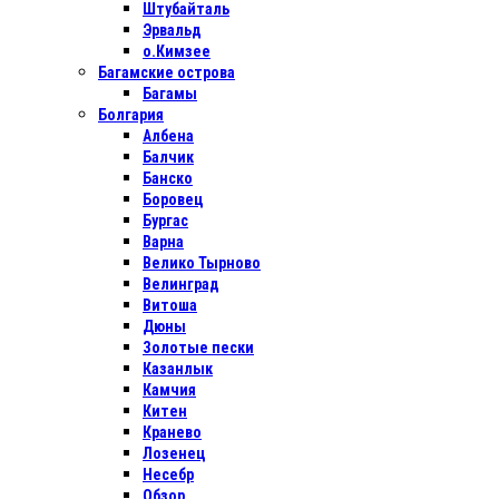
Штубайталь
Эрвальд
о.Кимзее
Багамские острова
Багамы
Болгария
Албена
Балчик
Банско
Боровец
Бургас
Варна
Велико Тырново
Велинград
Витоша
Дюны
Золотые пески
Казанлык
Камчия
Китен
Кранево
Лозенец
Несебр
Обзор