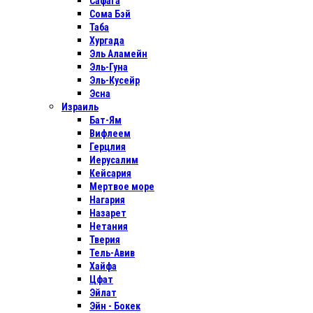
Сафага
Сома Бэй
Таба
Хургада
Эль Аламейн
Эль-Гуна
Эль-Кусейр
Эсна
Израиль
Бат-Ям
Вифлеем
Герцлия
Иерусалим
Кейсария
Мертвое море
Нагария
Назарет
Нетания
Тверия
Тель-Авив
Хайфа
Цфат
Эйлат
Эйн - Бокек