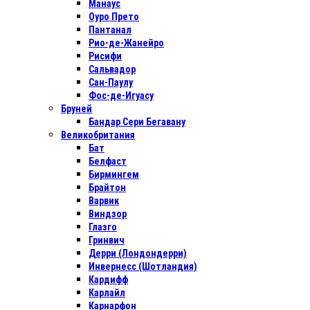
Манаус
Оуро Прето
Пантанал
Рио-де-Жанейро
Рисифи
Сальвадор
Сан-Паулу
Фос-де-Игуасу
Бруней
Бандар Сери Бегавану
Великобритания
Бат
Белфаст
Бирмингем
Брайтон
Варвик
Виндзор
Глазго
Гринвич
Дерри (Лондондерри)
Инвернесс (Шотландия)
Кардифф
Карлайл
Карнарфон