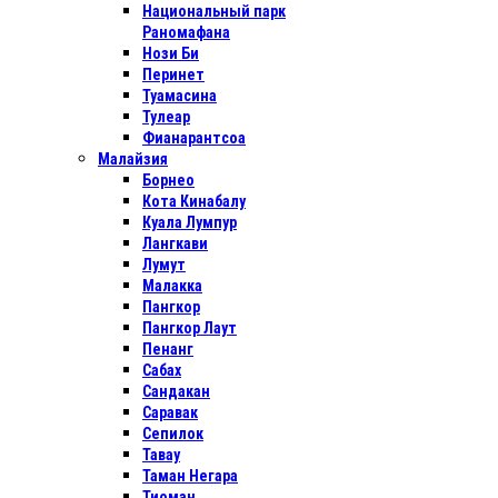
Национальный парк
Раномафана
Нози Би
Перинет
Туамасина
Тулеар
Фианарантсоа
Малайзия
Борнео
Кота Кинабалу
Куала Лумпур
Лангкави
Лумут
Малакка
Пангкор
Пангкор Лаут
Пенанг
Сабах
Сандакан
Саравак
Сепилок
Тавау
Таман Негара
Тиоман