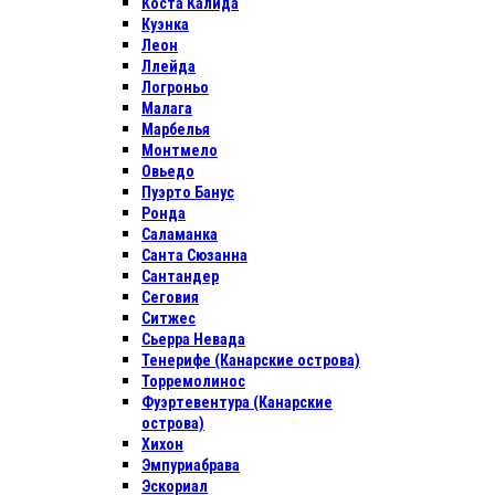
Коста Калида
Куэнка
Леон
Ллейда
Логроньо
Малага
Марбелья
Монтмело
Овьедо
Пуэрто Банус
Ронда
Саламанка
Санта Сюзанна
Сантандер
Сеговия
Ситжес
Сьерра Невада
Тенерифе (Канарские острова)
Торремолинос
Фуэртевентура (Канарские
острова)
Хихон
Эмпуриабрава
Эскориал