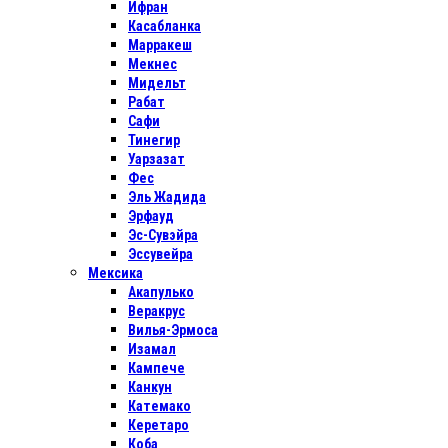
Ифран
Касабланка
Марракеш
Мекнес
Мидельт
Рабат
Сафи
Тинегир
Уарзазат
Фес
Эль Жадида
Эрфауд
Эс-Сувэйра
Эссувейра
Мексика
Акапулько
Веракрус
Вилья-Эрмоса
Изамал
Кампече
Канкун
Катемако
Керетаро
Коба