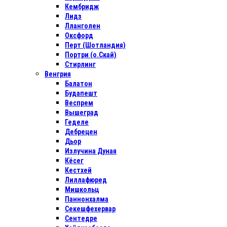
Кембридж
Лидз
Лланголен
Оксфорд
Перт (Шотландия)
Портри (о.Скай)
Стирлинг
Венгрия
Балатон
Будапешт
Веспрем
Вышеград
Геделе
Дебрецен
Дьор
Излучина Дуная
Кёсег
Кестхей
Лиллафюред
Мишкольц
Паннонхалма
Секешфехервар
Сентедре