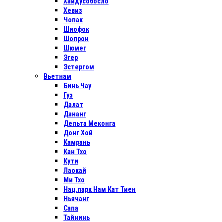
Хайдусобосло
Хевиз
Чопак
Шиофок
Шопрон
Шюмег
Эгер
Эстергом
Вьетнам
Бинь Чау
Гуэ
Далат
Дананг
Дельта Меконга
Донг Хой
Камрань
Кан Тхо
Кути
Лаокай
Ми Тхо
Нац.парк Нам Кат Тиен
Ньячанг
Сапа
Тайнинь