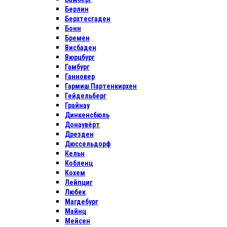
Берлин
Берхтесгаден
Бонн
Бремен
Висбаден
Вюрцбург
Гамбург
Ганновер
Гармиш Партенкирхен
Гейдельберг
Грайнау
Динкенсбюль
Донаувёрт
Дрезден
Дюссельдорф
Кельн
Кобленц
Кохем
Лейпциг
Любек
Магдебург
Майнц
Мейсен