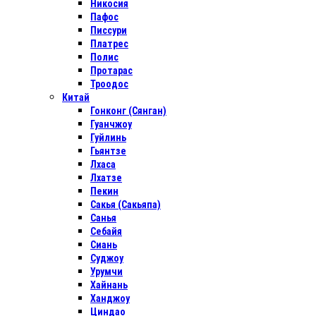
Никосия
Пафос
Писсури
Платрес
Полис
Протарас
Троодос
Китай
Гонконг (Сянган)
Гуанчжоу
Гуйлинь
Гьянтзе
Лхаса
Лхатзе
Пекин
Сакья (Сакьяпа)
Санья
Себайя
Сиань
Суджоу
Урумчи
Хайнань
Ханджоу
Циндао