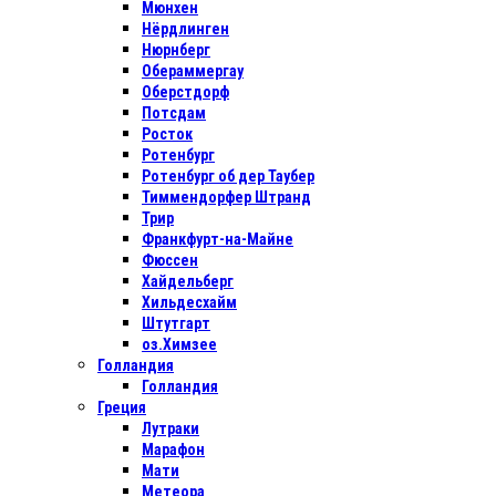
Мюнхен
Нёрдлинген
Нюрнберг
Обераммергау
Оберстдорф
Потсдам
Росток
Ротенбург
Ротенбург об дер Таубер
Тиммендорфер Штранд
Трир
Франкфурт-на-Майне
Фюссен
Хайдельберг
Хильдесхайм
Штутгарт
оз.Химзее
Голландия
Голландия
Греция
Лутраки
Марафон
Мати
Метеора