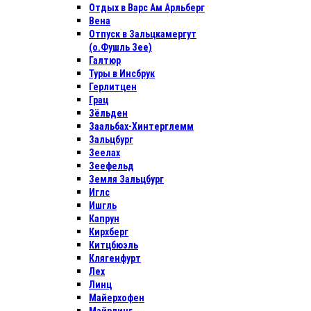
Отдых в Варс Ам Арльберг
Вена
Отпуск в Зальцкамергут
(о.Фушль Зее)
Галтюр
Туры в Инсбрук
Герлитцен
Грац
Зёльден
Заальбах-Хинтерглемм
Зальцбург
Зеелах
Зеефельд
Земля Зальцбург
Иглс
Ишгль
Капрун
Кирхберг
Китцбюэль
Клягенфурт
Лех
Линц
Майерхофен