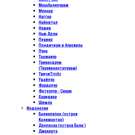
Махабалипурам
Муннар
Наггар
Найнитал
Нашик
Нью Дели
Перияр
Пондичери и Ауровиль
Пуна
Танжавур
Тривандрум
(Тируванантапурам)
ТричиTrichi
Удайпур
Фардапур
Фатехпур - Сикри
Харидвар
Шимла
Индонезия
Баликпапан (остров
Калимантан)
Денпасар (остров Бали )
Джакарта