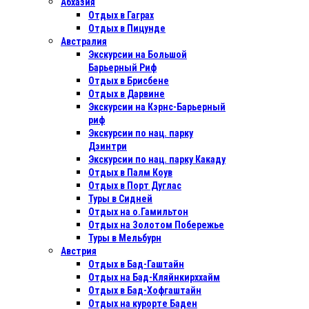
Абхазия
Отдых в Гаграх
Отдых в Пицунде
Австралия
Экскурсии на Большой
Барьерный Риф
Отдых в Бриcбене
Отдых в Дарвине
Экскурсии на Кэрнс-Барьерный
риф
Экскурсии по нац. парку
Дэинтри
Экскурсии по нац. парку Какаду
Отдых в Палм Коув
Отдых в Порт Дуглас
Туры в Сидней
Отдых на о.Гамильтон
Отдых на Золотом Побережье
Туры в Мельбурн
Австрия
Отдых в Бад-Гаштайн
Отдых на Бад-Кляйнкирххайм
Отдых в Бад-Хофгаштайн
Отдых на курорте Баден