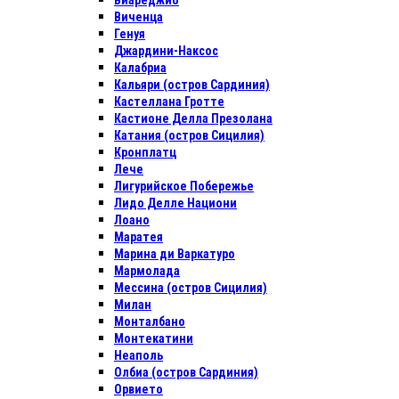
Виареджио
Виченца
Генуя
Джардини-Наксос
Калабриа
Кальяри (остров Сардиния)
Кастеллана Гротте
Кастионе Делла Презолана
Катания (остров Сицилия)
Кронплатц
Лече
Лигурийское Побережье
Лидо Делле Национи
Лоано
Маратея
Марина ди Варкатуро
Мармолада
Мессина (остров Сицилия)
Милан
Монталбано
Монтекатини
Неаполь
Олбиа (остров Сардиния)
Орвието