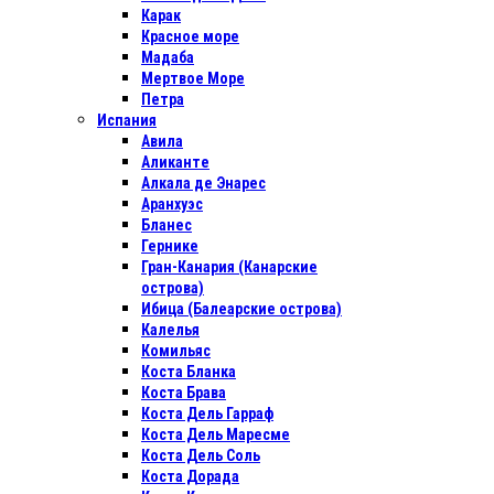
Карак
Красное море
Мадаба
Мертвое Море
Петра
Испания
Авила
Аликанте
Алкала де Энарес
Аранхуэс
Бланес
Гернике
Гран-Канария (Канарские
острова)
Ибица (Балеарские острова)
Калелья
Комильяс
Коста Бланка
Коста Брава
Коста Дель Гарраф
Коста Дель Маресме
Коста Дель Соль
Коста Дорада