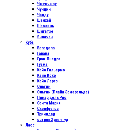
Чженчжоу
Чунцин
Чэнду
Шанхай
Шаолинь
Шигатзе
Янпачэн
Куба
Варадеро
Гавана
Гран-Пьедра
Гуама
Кайо Гильермо
Кайо Коко
Кайо Ларго
Ольгин
Ольгин (Плайя Эсмеральда)
Пинар дель Рио
Санта Мария
Сьенфуэгос
Тринидад
остров Хувентуд
Лаос