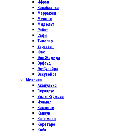
Ифран
Касабланка
Марракеш
Мекнес
Мидельт
Рабат
Сафи
Тинегир
Уарзазат
Фес
Эль Жадида
Эрфауд
Эс-Сувэйра
Эссувейра
Мексика
Акапулько
Веракрус
Вилья-Эрмоса
Изамал
Кампече
Канкун
Катемако
Керетаро
Коба