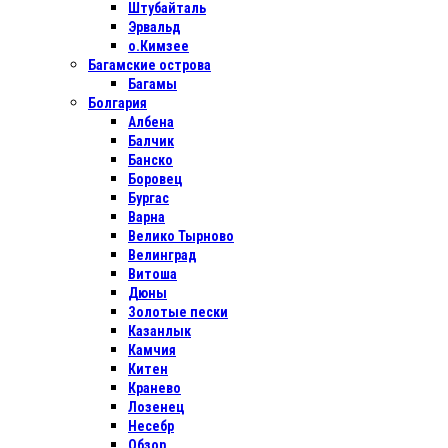
Штубайталь
Эрвальд
о.Кимзее
Багамские острова
Багамы
Болгария
Албена
Балчик
Банско
Боровец
Бургас
Варна
Велико Тырново
Велинград
Витоша
Дюны
Золотые пески
Казанлык
Камчия
Китен
Кранево
Лозенец
Несебр
Обзор