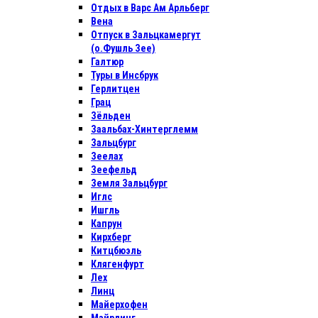
Отдых в Варс Ам Арльберг
Вена
Отпуск в Зальцкамергут
(о.Фушль Зее)
Галтюр
Туры в Инсбрук
Герлитцен
Грац
Зёльден
Заальбах-Хинтерглемм
Зальцбург
Зеелах
Зеефельд
Земля Зальцбург
Иглс
Ишгль
Капрун
Кирхберг
Китцбюэль
Клягенфурт
Лех
Линц
Майерхофен