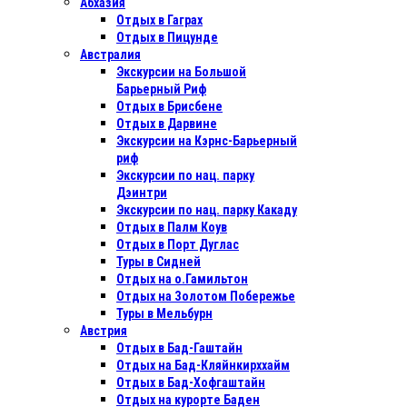
Абхазия
Отдых в Гаграх
Отдых в Пицунде
Австралия
Экскурсии на Большой
Барьерный Риф
Отдых в Бриcбене
Отдых в Дарвине
Экскурсии на Кэрнс-Барьерный
риф
Экскурсии по нац. парку
Дэинтри
Экскурсии по нац. парку Какаду
Отдых в Палм Коув
Отдых в Порт Дуглас
Туры в Сидней
Отдых на о.Гамильтон
Отдых на Золотом Побережье
Туры в Мельбурн
Австрия
Отдых в Бад-Гаштайн
Отдых на Бад-Кляйнкирххайм
Отдых в Бад-Хофгаштайн
Отдых на курорте Баден