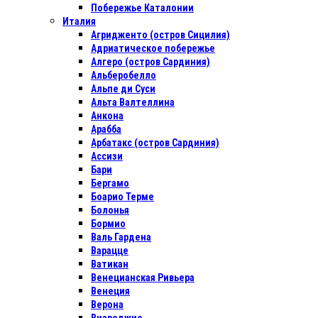
Побережье Каталонии
Италия
Агридженто (остров Сицилия)
Адриатическое побережье
Алгеро (остров Сардиния)
Альберобелло
Альпе ди Суси
Альта Валтеллина
Анкона
Арабба
Арбатакс (остров Сардиния)
Ассизи
Бари
Бергамо
Боарио Терме
Болонья
Бормио
Валь Гардена
Варацце
Ватикан
Венецианская Ривьера
Венеция
Верона