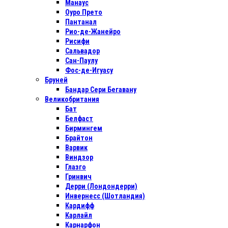
Манаус
Оуро Прето
Пантанал
Рио-де-Жанейро
Рисифи
Сальвадор
Сан-Паулу
Фос-де-Игуасу
Бруней
Бандар Сери Бегавану
Великобритания
Бат
Белфаст
Бирмингем
Брайтон
Варвик
Виндзор
Глазго
Гринвич
Дерри (Лондондерри)
Инвернесс (Шотландия)
Кардифф
Карлайл
Карнарфон