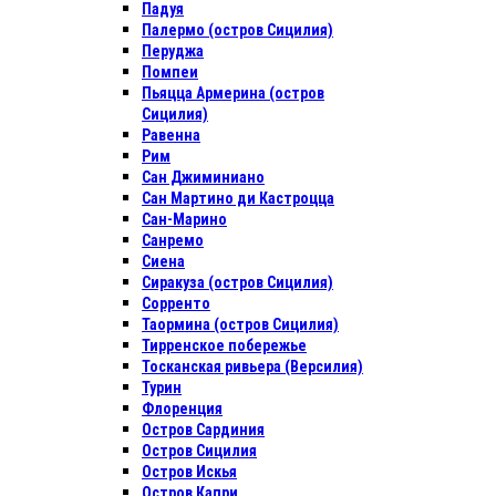
Падуя
Палермо (остров Сицилия)
Перуджа
Помпеи
Пьяцца Армерина (остров
Сицилия)
Равенна
Рим
Сан Джиминиано
Сан Мартино ди Кастроцца
Сан-Марино
Санремо
Сиена
Сиракуза (остров Сицилия)
Сорренто
Таормина (остров Сицилия)
Тирренское побережье
Тосканская ривьера (Версилия)
Турин
Флоренция
Остров Сардиния
Остров Сицилия
Остров Искья
Остров Капри