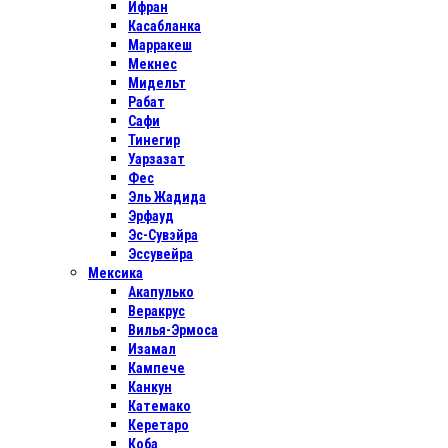
Ифран
Касабланка
Марракеш
Мекнес
Мидельт
Рабат
Сафи
Тинегир
Уарзазат
Фес
Эль Жадида
Эрфауд
Эс-Сувэйра
Эссувейра
Мексика
Акапулько
Веракрус
Вилья-Эрмоса
Изамал
Кампече
Канкун
Катемако
Керетаро
Коба