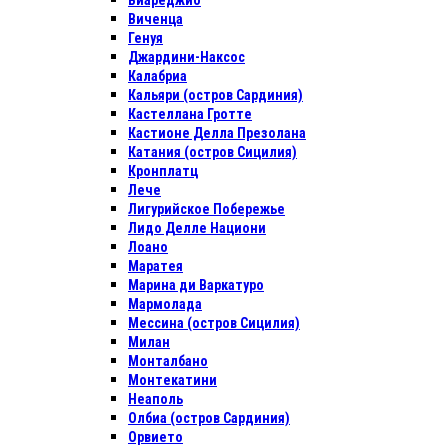
Виареджио
Виченца
Генуя
Джардини-Наксос
Калабриа
Кальяри (остров Сардиния)
Кастеллана Гротте
Кастионе Делла Презолана
Катания (остров Сицилия)
Кронплатц
Лече
Лигурийское Побережье
Лидо Делле Национи
Лоано
Маратея
Марина ди Варкатуро
Мармолада
Мессина (остров Сицилия)
Милан
Монталбано
Монтекатини
Неаполь
Олбиа (остров Сардиния)
Орвието