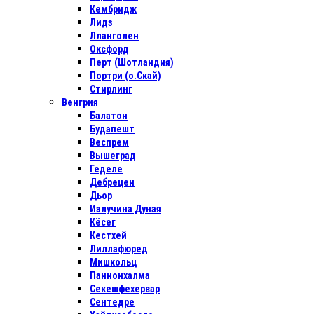
Кембридж
Лидз
Лланголен
Оксфорд
Перт (Шотландия)
Портри (о.Скай)
Стирлинг
Венгрия
Балатон
Будапешт
Веспрем
Вышеград
Геделе
Дебрецен
Дьор
Излучина Дуная
Кёсег
Кестхей
Лиллафюред
Мишкольц
Паннонхалма
Секешфехервар
Сентедре