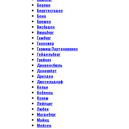
Берлин
Берхтесгаден
Бонн
Бремен
Висбаден
Вюрцбург
Гамбург
Ганновер
Гармиш Партенкирхен
Гейдельберг
Грайнау
Динкенсбюль
Донаувёрт
Дрезден
Дюссельдорф
Кельн
Кобленц
Кохем
Лейпциг
Любек
Магдебург
Майнц
Мейсен