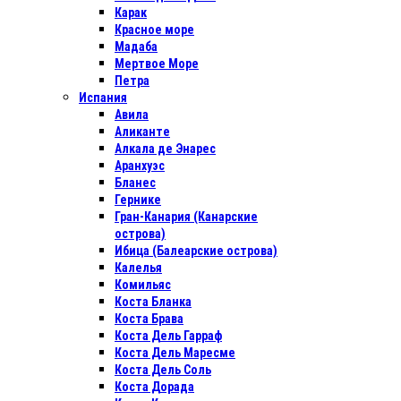
Карак
Красное море
Мадаба
Мертвое Море
Петра
Испания
Авила
Аликанте
Алкала де Энарес
Аранхуэс
Бланес
Гернике
Гран-Канария (Канарские
острова)
Ибица (Балеарские острова)
Калелья
Комильяс
Коста Бланка
Коста Брава
Коста Дель Гарраф
Коста Дель Маресме
Коста Дель Соль
Коста Дорада