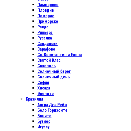
Пампорово
Пловдив
Поморие
Приморско
Равда
Ривьера
Русалка
Сандански
Сарафово
Св. Константин и Елена
Святой Влас
Созополь
Солнечный берег
Солнечный день
София
Хисаря
Элените
Бразилия
Ангра Душ Рейш
Бело Горизонте
Бонито
Бузиос
Игуасу