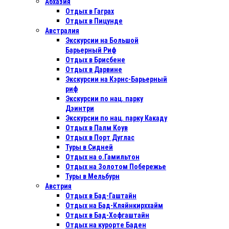
Абхазия
Отдых в Гаграх
Отдых в Пицунде
Австралия
Экскурсии на Большой
Барьерный Риф
Отдых в Бриcбене
Отдых в Дарвине
Экскурсии на Кэрнс-Барьерный
риф
Экскурсии по нац. парку
Дэинтри
Экскурсии по нац. парку Какаду
Отдых в Палм Коув
Отдых в Порт Дуглас
Туры в Сидней
Отдых на о.Гамильтон
Отдых на Золотом Побережье
Туры в Мельбурн
Австрия
Отдых в Бад-Гаштайн
Отдых на Бад-Кляйнкирххайм
Отдых в Бад-Хофгаштайн
Отдых на курорте Баден