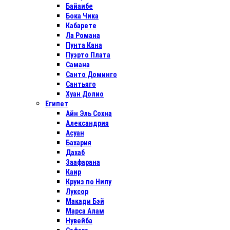
Байаибе
Бока Чика
Кабарете
Ла Романа
Пунта Кана
Пуэрто Плата
Самана
Санто Доминго
Сантьяго
Хуан Долио
Египет
Айн Эль Сохна
Александрия
Асуан
Бахария
Дахаб
Заафарана
Каир
Круиз по Нилу
Луксор
Макади Бэй
Марса Алам
Нувейба