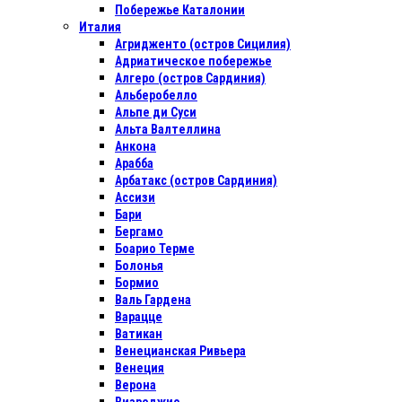
Побережье Каталонии
Италия
Агридженто (остров Сицилия)
Адриатическое побережье
Алгеро (остров Сардиния)
Альберобелло
Альпе ди Суси
Альта Валтеллина
Анкона
Арабба
Арбатакс (остров Сардиния)
Ассизи
Бари
Бергамо
Боарио Терме
Болонья
Бормио
Валь Гардена
Варацце
Ватикан
Венецианская Ривьера
Венеция
Верона