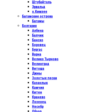
Штубайталь
Эрвальд
о.Кимзее
Багамские острова
Багамы
Болгария
Албена
Балчик
Банско
Боровец
Бургас
Варна
Велико Тырново
Велинград
Витоша
Дюны
Золотые пески
Казанлык
Камчия
Китен
Кранево
Лозенец
Несебр
Обзор