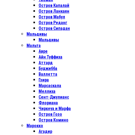
Остров Капалай
Остров Ланкаян
Остров Мабул
Остров Реданг
Остров Сипадан
Мальдивы
Мальдивы
Мальта
Авре
Айн Туффиха
Аттард
Буджибба
Валлетта
Гзира
Марсаскала
Меллиха
Сент-Джулианс
Флориана
Чиркеуа и Марфа
Остров Гозо
Остров Комино
Марокко
Агадир