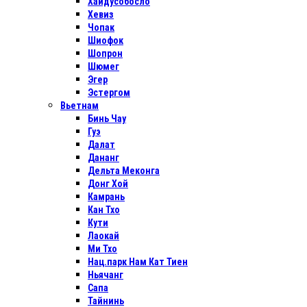
Хайдусобосло
Хевиз
Чопак
Шиофок
Шопрон
Шюмег
Эгер
Эстергом
Вьетнам
Бинь Чау
Гуэ
Далат
Дананг
Дельта Меконга
Донг Хой
Камрань
Кан Тхо
Кути
Лаокай
Ми Тхо
Нац.парк Нам Кат Тиен
Ньячанг
Сапа
Тайнинь