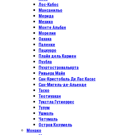
Лос-Кабос
Мансанильо
Мерида
Мехико
Монте Альбан
Морелия
Оахака
Паленке
Пацкуаро
Плайя дель Кармен
Пуэбла
Пуэртостровальярта
Ривьера Майя
Сан-Кристобаль Де Лас Касас
Сан-Мигель-де-Альенде
Таско
Теотиуакан
Тукстла Гутиеррес
Тулум
Ушмаль
Четумаль
Остров Козумель
Монако