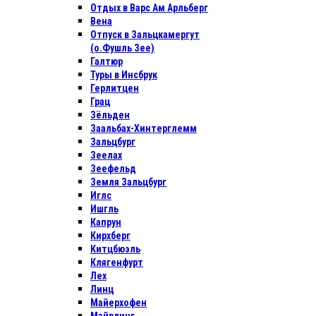
Отдых в Варс Ам Арльберг
Вена
Отпуск в Зальцкамергут
(о.Фушль Зее)
Галтюр
Туры в Инсбрук
Герлитцен
Грац
Зёльден
Заальбах-Хинтерглемм
Зальцбург
Зеелах
Зеефельд
Земля Зальцбург
Иглс
Ишгль
Капрун
Кирхберг
Китцбюэль
Клягенфурт
Лех
Линц
Майерхофен