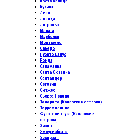
Коста Калида
Куэнка
Леон
Ллейда
Логроньо
Малага
Марбелья
Монтмело
Овьедо
Пуэрто Банус
Ронда
Саламанка
Санта Сюзанна
Сантандер
Сеговия
Ситжес
Сьерра Невада
Тенерифе (Канарские острова)
Торремолинос
Фуэртевентура (Канарские
острова)
Хихон
Эмпуриабрава
Эскориал