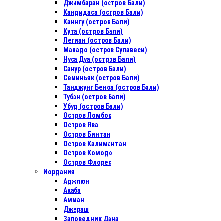
Джимбаран (остров Бали)
Кандидаса (остров Бали)
Каннгу (остров Бали)
Кута (остров Бали)
Легиан (остров Бали)
Манадо (остров Сулавеси)
Нуса Дуа (остров Бали)
Санур (остров Бали)
Семиньяк (остров Бали)
Танджунг Беноа (остров Бали)
Тубан (остров Бали)
Убуд (остров Бали)
Остров Ломбок
Остров Ява
Остров Бинтан
Остров Калимантан
Остров Комодо
Остров Флорес
Иордания
Аджлюн
Акаба
Амман
Джераш
Заповедник Дана