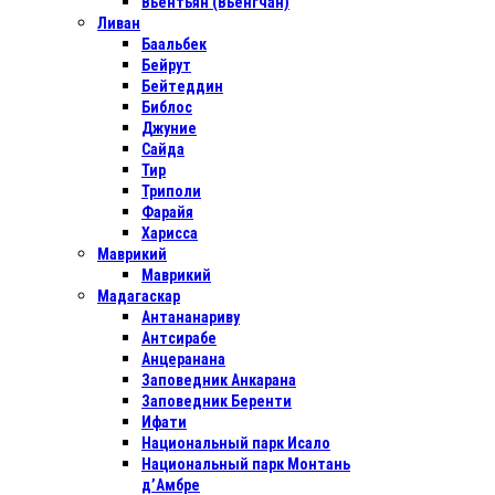
Вьентьян (Вьенгчан)
Ливан
Баальбек
Бейрут
Бейтеддин
Библос
Джуние
Сайда
Тир
Триполи
Фарайя
Харисса
Маврикий
Маврикий
Мадагаскар
Антананариву
Антсирабе
Анцеранана
Заповедник Анкарана
Заповедник Беренти
Ифати
Национальный парк Исало
Национальный парк Монтань
д’Амбре