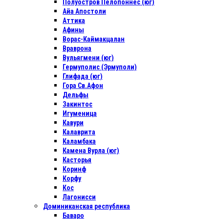
Полуостров Пелопоннес (юг)
Айа Апостоли
Аттика
Афины
Ворас-Каймакцалан
Враврона
Вульягмени (юг)
Гермуполис (Эрмуполи)
Глифада (юг)
Гора Св.Афон
Дельфы
Закинтос
Игуменица
Кавури
Калаврита
Каламбака
Камена Вурла (юг)
Касторья
Коринф
Корфу
Кос
Лагонисси
Доминиканская республика
Баваро