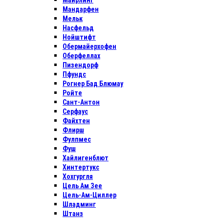
Майрлинг
Мандарфен
Мельк
Насфельд
Нойштифт
Обермайерхофен
Оберфеллах
Пизендорф
Пфундс
Рогнер Бад Блюмау
Ройте
Сант-Антон
Серфаус
Файхтен
Флирш
Фулпмес
Фуш
Хайлигенблют
Хинтертукс
Хохгургля
Цель Ам Зее
Цель-Ам-Циллер
Шладминг
Штанз