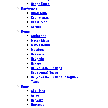
Озеро Гарда
Камбоджа
Пномпень
Сиануквиль
Сием Риап
Ангкор
Кения
Амбосели
Масаи Мара
Маунт Кения
Момбаса
Найваша
Найроби
Накуру
Национальный парк
Восточный Тсаво
Национальный парк Западный
Тсаво
Кипр
Айя-Напа
Аргос
Ларнака
Лимассол