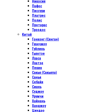
Никосия
Пафос
Писсури
Платрес
Полис
Протарас
Троодос
Китай
Гонконг (Сянган)
Гуанчжоу
Гуйлинь
Гьянтзе
Лхаса
Лхатзе
Пекин
Сакья (Сакьяпа)
Санья
Себайя
Сиань
Суджоу
Урумчи
Хайнань
Ханджоу
Циндао