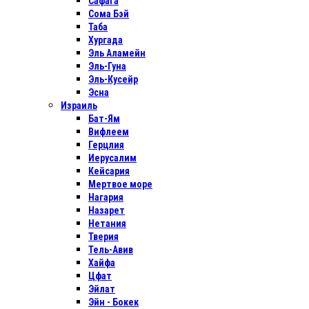
Сафага
Сома Бэй
Таба
Хургада
Эль Аламейн
Эль-Гуна
Эль-Кусейр
Эсна
Израиль
Бат-Ям
Вифлеем
Герцлия
Иерусалим
Кейсария
Мертвое море
Нагария
Назарет
Нетания
Тверия
Тель-Авив
Хайфа
Цфат
Эйлат
Эйн - Бокек