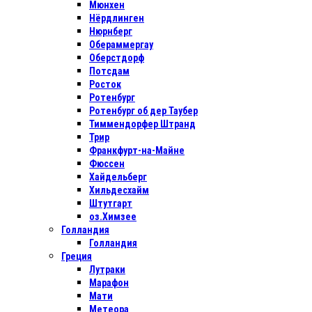
Мюнхен
Нёрдлинген
Нюрнберг
Обераммергау
Оберстдорф
Потсдам
Росток
Ротенбург
Ротенбург об дер Таубер
Тиммендорфер Штранд
Трир
Франкфурт-на-Майне
Фюссен
Хайдельберг
Хильдесхайм
Штутгарт
оз.Химзее
Голландия
Голландия
Греция
Лутраки
Марафон
Мати
Метеора