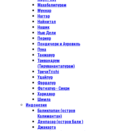
Махабалипурам
Муннар
Наггар
Найнитал
Нашик
Нью Дели
Перияр
Пондичери и Ауровиль
Пуна
Танжавур
Тривандрум
(Тируванантапурам)
ТричиTrichi
Удайпур
Фардапур
Фатехпур - Сикри
Харидвар
Шимла
Индонезия
Баликпапан (остров
Калимантан)
Денпасар (остров Бали )
Джакарта