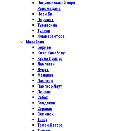
Национальный парк
Раномафана
Нози Би
Перинет
Туамасина
Тулеар
Фианарантсоа
Малайзия
Борнео
Кота Кинабалу
Куала Лумпур
Лангкави
Лумут
Малакка
Пангкор
Пангкор Лаут
Пенанг
Сабах
Сандакан
Саравак
Сепилок
Тавау
Таман Негара
Тиоман