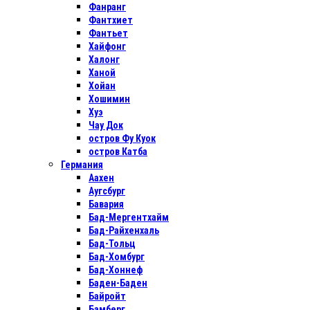
Фанранг
Фантхиет
Фантьет
Хайфонг
Халонг
Ханой
Хойан
Хошимин
Хуэ
Чау Док
остров Фу Куок
остров Катба
Германия
Аахен
Аугсбург
Бавария
Бад-Мергентхайм
Бад-Райхенхаль
Бад-Тольц
Бад-Хомбург
Бад-Хоннеф
Баден-Баден
Байройт
Бамберг