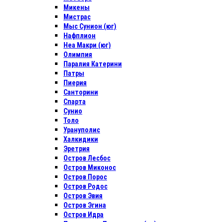
Микены
Мистрас
Мыс Сунион (юг)
Нафплион
Неа Макри (юг)
Олимпия
Паралия Катерини
Патры
Пиерия
Санторини
Спарта
Сунио
Толо
Урануполис
Халкидики
Эретрия
Остров Лесбос
Остров Миконос
Остров Порос
Остров Родос
Остров Эвия
Остров Эгина
Остров Идра