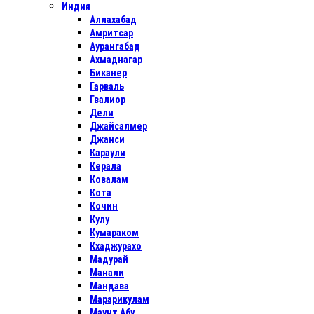
Индия
Аллахабад
Амритсар
Аурангабад
Ахмаднагар
Биканер
Гарваль
Гвалиор
Дели
Джайсалмер
Джанси
Караули
Керала
Ковалам
Кота
Кочин
Кулу
Кумараком
Кхаджурахо
Мадурай
Манали
Мандава
Марарикулам
Маунт Абу