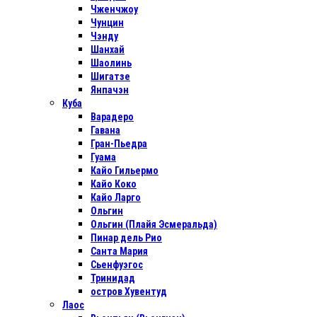
Чженчжоу
Чунцин
Чэнду
Шанхай
Шаолинь
Шигатзе
Янпачэн
Куба
Варадеро
Гавана
Гран-Пьедра
Гуама
Кайо Гильермо
Кайо Коко
Кайо Ларго
Ольгин
Ольгин (Плайя Эсмеральда)
Пинар дель Рио
Санта Мария
Сьенфуэгос
Тринидад
остров Хувентуд
Лаос