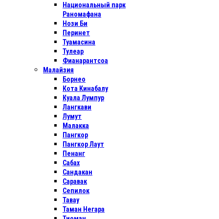
Национальный парк
Раномафана
Нози Би
Перинет
Туамасина
Тулеар
Фианарантсоа
Малайзия
Борнео
Кота Кинабалу
Куала Лумпур
Лангкави
Лумут
Малакка
Пангкор
Пангкор Лаут
Пенанг
Сабах
Сандакан
Саравак
Сепилок
Тавау
Таман Негара
Тиоман