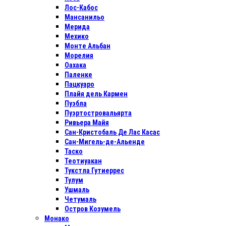
Лос-Кабос
Мансанильо
Мерида
Мехико
Монте Альбан
Морелия
Оахака
Паленке
Пацкуаро
Плайя дель Кармен
Пуэбла
Пуэртостровальярта
Ривьера Майя
Сан-Кристобаль Де Лас Касас
Сан-Мигель-де-Альенде
Таско
Теотиуакан
Тукстла Гутиеррес
Тулум
Ушмаль
Четумаль
Остров Козумель
Монако