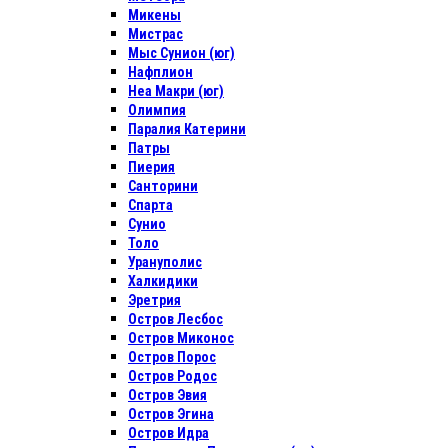
Микены
Мистрас
Мыс Сунион (юг)
Нафплион
Неа Макри (юг)
Олимпия
Паралия Катерини
Патры
Пиерия
Санторини
Спарта
Сунио
Толо
Урануполис
Халкидики
Эретрия
Остров Лесбос
Остров Миконос
Остров Порос
Остров Родос
Остров Эвия
Остров Эгина
Остров Идра