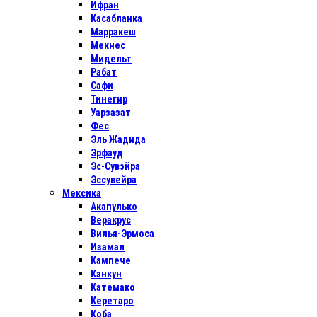
Ифран
Касабланка
Марракеш
Мекнес
Мидельт
Рабат
Сафи
Тинегир
Уарзазат
Фес
Эль Жадида
Эрфауд
Эс-Сувэйра
Эссувейра
Мексика
Акапулько
Веракрус
Вилья-Эрмоса
Изамал
Кампече
Канкун
Катемако
Керетаро
Коба