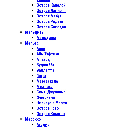
Остров Капалай
Остров Ланкаян
Остров Мабул
Остров Реданг
Остров Сипадан
Мальдивы
Мальдивы
Мальта
Авре
Айн Туффиха
Аттард
Буджибба
Валлетта
Гзира
Марсаскала
Меллиха
Сент-Джулианс
Флориана
Чиркеуа и Марфа
Остров Гозо
Остров Комино
Марокко
Агадир