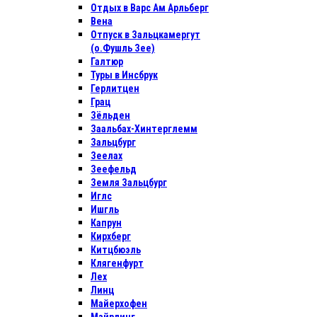
Отдых в Варс Ам Арльберг
Вена
Отпуск в Зальцкамергут
(о.Фушль Зее)
Галтюр
Туры в Инсбрук
Герлитцен
Грац
Зёльден
Заальбах-Хинтерглемм
Зальцбург
Зеелах
Зеефельд
Земля Зальцбург
Иглс
Ишгль
Капрун
Кирхберг
Китцбюэль
Клягенфурт
Лех
Линц
Майерхофен