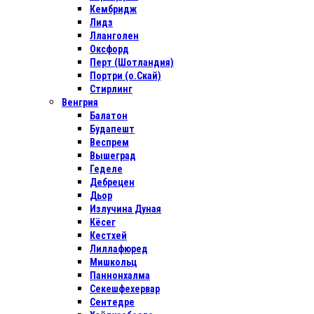
Кембридж
Лидз
Лланголен
Оксфорд
Перт (Шотландия)
Портри (о.Скай)
Стирлинг
Венгрия
Балатон
Будапешт
Веспрем
Вышеград
Геделе
Дебрецен
Дьор
Излучина Дуная
Кёсег
Кестхей
Лиллафюред
Мишкольц
Паннонхалма
Секешфехервар
Сентедре