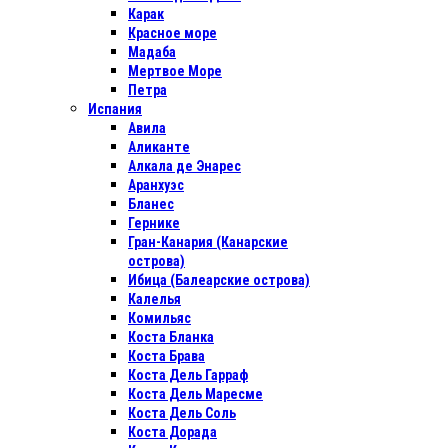
Карак
Красное море
Мадаба
Мертвое Море
Петра
Испания
Авила
Аликанте
Алкала де Энарес
Аранхуэс
Бланес
Гернике
Гран-Канария (Канарские
острова)
Ибица (Балеарские острова)
Калелья
Комильяс
Коста Бланка
Коста Брава
Коста Дель Гарраф
Коста Дель Маресме
Коста Дель Соль
Коста Дорада