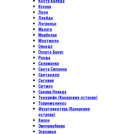
Коста Калида
Куэнка
Леон
Ллейда
Логроньо
Малага
Марбелья
Монтмело
Овьедо
Пуэрто Банус
Ронда
Саламанка
Санта Сюзанна
Сантандер
Сеговия
Ситжес
Сьерра Невада
Тенерифе (Канарские острова)
Торремолинос
Фуэртевентура (Канарские
острова)
Хихон
Эмпуриабрава
Эскориал