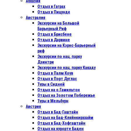
Абхазия
Отдых в Гаграх
Отдых в Пицунде
Австралия
Экскурсии на Большой
Барьерный Риф
Отдых в Бриcбене
Отдых в Дарвине
Экскурсии на Кэрнс-Барьерный
риф
Экскурсии по нац. парку
Дэинтри
Экскурсии по нац. парку Какаду
Отдых в Палм Коув
Отдых в Порт Дуглас
Туры в Сидней
Отдых на о.Гамильтон
Отдых на Золотом Побережье
Туры в Мельбурн
Австрия
Отдых в Бад-Гаштайн
Отдых на Бад-Кляйнкирххайм
Отдых в Бад-Хофгаштайн
Отдых на курорте Баден