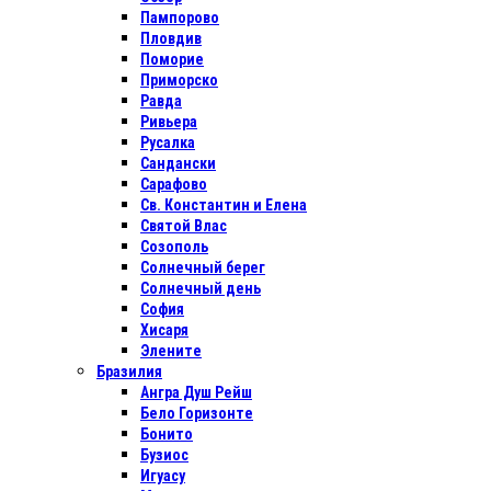
Пампорово
Пловдив
Поморие
Приморско
Равда
Ривьера
Русалка
Сандански
Сарафово
Св. Константин и Елена
Святой Влас
Созополь
Солнечный берег
Солнечный день
София
Хисаря
Элените
Бразилия
Ангра Душ Рейш
Бело Горизонте
Бонито
Бузиос
Игуасу