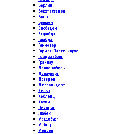
Берлин
Берхтесгаден
Бонн
Бремен
Висбаден
Вюрцбург
Гамбург
Ганновер
Гармиш Партенкирхен
Гейдельберг
Грайнау
Динкенсбюль
Донаувёрт
Дрезден
Дюссельдорф
Кельн
Кобленц
Кохем
Лейпциг
Любек
Магдебург
Майнц
Мейсен