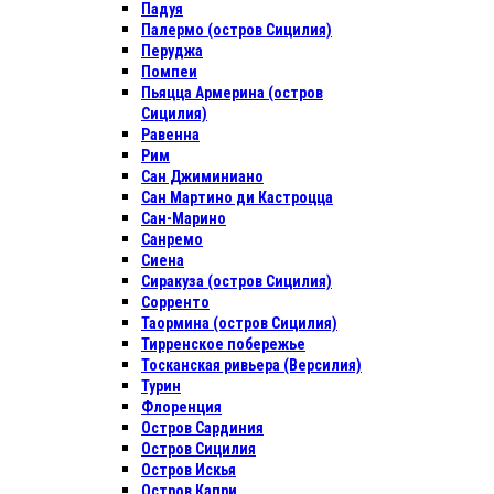
Падуя
Палермо (остров Сицилия)
Перуджа
Помпеи
Пьяцца Армерина (остров
Сицилия)
Равенна
Рим
Сан Джиминиано
Сан Мартино ди Кастроцца
Сан-Марино
Санремо
Сиена
Сиракуза (остров Сицилия)
Сорренто
Таормина (остров Сицилия)
Тирренское побережье
Тосканская ривьера (Версилия)
Турин
Флоренция
Остров Сардиния
Остров Сицилия
Остров Искья
Остров Капри