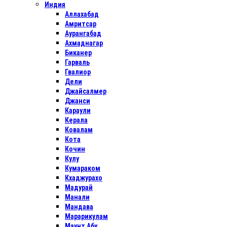
Индия
Аллахабад
Амритсар
Аурангабад
Ахмаднагар
Биканер
Гарваль
Гвалиор
Дели
Джайсалмер
Джанси
Караули
Керала
Ковалам
Кота
Кочин
Кулу
Кумараком
Кхаджурахо
Мадурай
Манали
Мандава
Марарикулам
Маунт Абу