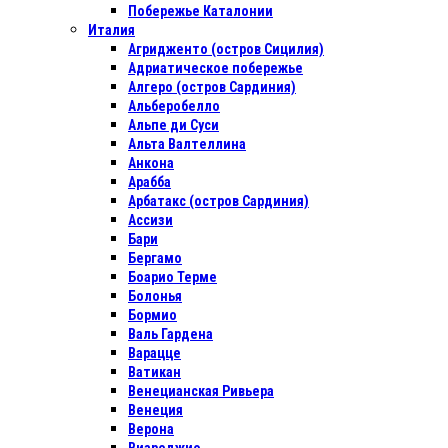
Побережье Каталонии
Италия
Агридженто (остров Сицилия)
Адриатическое побережье
Алгеро (остров Сардиния)
Альберобелло
Альпе ди Суси
Альта Валтеллина
Анкона
Арабба
Арбатакс (остров Сардиния)
Ассизи
Бари
Бергамо
Боарио Терме
Болонья
Бормио
Валь Гардена
Варацце
Ватикан
Венецианская Ривьера
Венеция
Верона