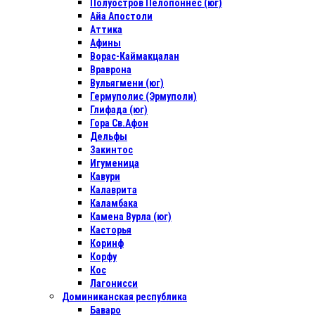
Полуостров Пелопоннес (юг)
Айа Апостоли
Аттика
Афины
Ворас-Каймакцалан
Враврона
Вульягмени (юг)
Гермуполис (Эрмуполи)
Глифада (юг)
Гора Св.Афон
Дельфы
Закинтос
Игуменица
Кавури
Калаврита
Каламбака
Камена Вурла (юг)
Касторья
Коринф
Корфу
Кос
Лагонисси
Доминиканская республика
Баваро