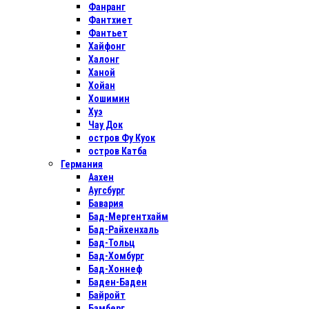
Фанранг
Фантхиет
Фантьет
Хайфонг
Халонг
Ханой
Хойан
Хошимин
Хуэ
Чау Док
остров Фу Куок
остров Катба
Германия
Аахен
Аугсбург
Бавария
Бад-Мергентхайм
Бад-Райхенхаль
Бад-Тольц
Бад-Хомбург
Бад-Хоннеф
Баден-Баден
Байройт
Бамберг