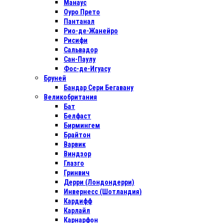
Манаус
Оуро Прето
Пантанал
Рио-де-Жанейро
Рисифи
Сальвадор
Сан-Паулу
Фос-де-Игуасу
Бруней
Бандар Сери Бегавану
Великобритания
Бат
Белфаст
Бирмингем
Брайтон
Варвик
Виндзор
Глазго
Гринвич
Дерри (Лондондерри)
Инвернесс (Шотландия)
Кардифф
Карлайл
Карнарфон