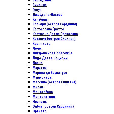
Виареджио
Виченца
Генуя
Джардини-Наксос
Калабриа
Кальяри (остров Сардиния)
Кастеллана Гротте
Кастионе Делла Презолана
Катания (остров Сицилия)
Кронплатц
Лече
Лигурийское Побережье
Лидо Делле Национи
Лоано
Маратея
Марина ди Варкатуро
Мармолада
Мессина (остров Сицилия)
Милан
Монталбано
Монтекатини
Неаполь
Олбиа (остров Сардиния)
Орвието