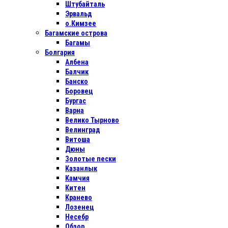
Штубайталь
Эрвальд
о.Кимзее
Багамские острова
Багамы
Болгария
Албена
Балчик
Банско
Боровец
Бургас
Варна
Велико Тырново
Велинград
Витоша
Дюны
Золотые пески
Казанлык
Камчия
Китен
Кранево
Лозенец
Несебр
Обзор