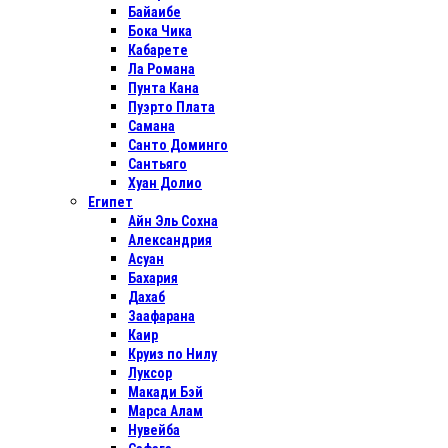
Байаибе
Бока Чика
Кабарете
Ла Романа
Пунта Кана
Пуэрто Плата
Самана
Санто Доминго
Сантьяго
Хуан Долио
Египет
Айн Эль Сохна
Александрия
Асуан
Бахария
Дахаб
Заафарана
Каир
Круиз по Нилу
Луксор
Макади Бэй
Марса Алам
Нувейба