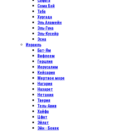
Сафага
Сома Бэй
Таба
Хургада
Эль Аламейн
Эль-Гуна
Эль-Кусейр
Эсна
Израиль
Бат-Ям
Вифлеем
Герцлия
Иерусалим
Кейсария
Мертвое море
Нагария
Назарет
Нетания
Тверия
Тель-Авив
Хайфа
Цфат
Эйлат
Эйн - Бокек