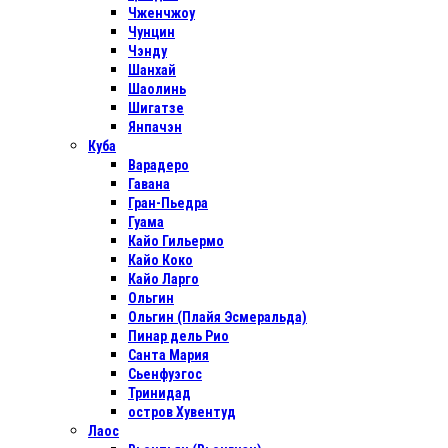
Чженчжоу
Чунцин
Чэнду
Шанхай
Шаолинь
Шигатзе
Янпачэн
Куба
Варадеро
Гавана
Гран-Пьедра
Гуама
Кайо Гильермо
Кайо Коко
Кайо Ларго
Ольгин
Ольгин (Плайя Эсмеральда)
Пинар дель Рио
Санта Мария
Сьенфуэгос
Тринидад
остров Хувентуд
Лаос