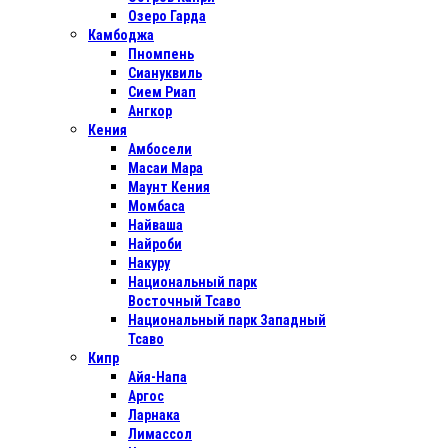
Озеро Гарда
Камбоджа
Пномпень
Сиануквиль
Сием Риап
Ангкор
Кения
Амбосели
Масаи Мара
Маунт Кения
Момбаса
Найваша
Найроби
Накуру
Национальный парк
Восточный Тсаво
Национальный парк Западный
Тсаво
Кипр
Айя-Напа
Аргос
Ларнака
Лимассол