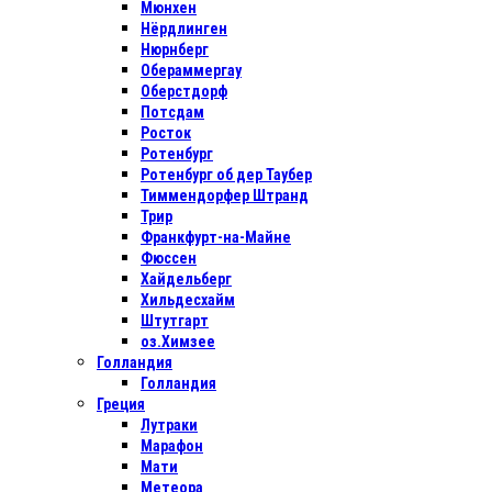
Мюнхен
Нёрдлинген
Нюрнберг
Обераммергау
Оберстдорф
Потсдам
Росток
Ротенбург
Ротенбург об дер Таубер
Тиммендорфер Штранд
Трир
Франкфурт-на-Майне
Фюссен
Хайдельберг
Хильдесхайм
Штутгарт
оз.Химзее
Голландия
Голландия
Греция
Лутраки
Марафон
Мати
Метеора