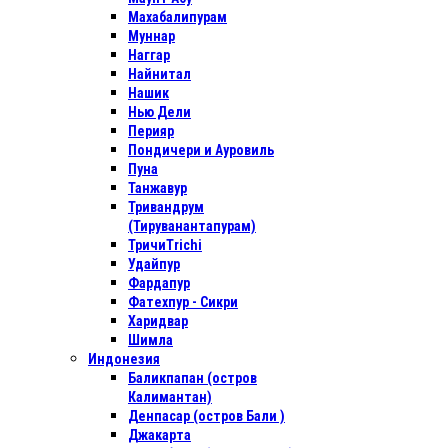
Махабалипурам
Муннар
Наггар
Найнитал
Нашик
Нью Дели
Перияр
Пондичери и Ауровиль
Пуна
Танжавур
Тривандрум
(Тируванантапурам)
ТричиTrichi
Удайпур
Фардапур
Фатехпур - Сикри
Харидвар
Шимла
Индонезия
Баликпапан (остров
Калимантан)
Денпасар (остров Бали )
Джакарта