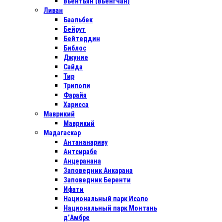
Вьентьян (Вьенгчан)
Ливан
Баальбек
Бейрут
Бейтеддин
Библос
Джуние
Сайда
Тир
Триполи
Фарайя
Харисса
Маврикий
Маврикий
Мадагаскар
Антананариву
Антсирабе
Анцеранана
Заповедник Анкарана
Заповедник Беренти
Ифати
Национальный парк Исало
Национальный парк Монтань
д’Амбре