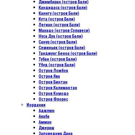
Джимбаран (остров Бали)
Кандидаса (остров Бали)
Каннгу (остров Бали)
Кута (остров Бали)
Легиан (остров Бали)
Манадо (остров Сулавеси)
Нуса Дуа (остров Бали)
Санур (остров Бали)
Семиньяк (остров Бали)
Танджунг Беноа (остров Бали)
Тубан (остров Бали)
Убуд (остров Бали)
Остров Ломбок
Остров Ява
Остров Бинтан
Остров Калимантан
Остров Комодо
Остров Флорес
Иордания
Аджлюн
Акаба
Амман
Джераш
Заповедник Дана