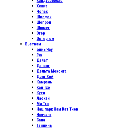
Хайдусобосло
Хевиз
Чопак
Шиофок
Шопрон
Шюмег
Эгер
Эстергом
Вьетнам
Бинь Чау
Гуэ
Далат
Дананг
Дельта Меконга
Донг Хой
Камрань
Кан Тхо
Кути
Лаокай
Ми Тхо
Нац.парк Нам Кат Тиен
Ньячанг
Сапа
Тайнинь