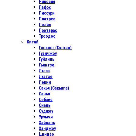
Никосия
Пафос
Писсури
Платрес
Полис
Протарас
Троодос
Китай
Гонконг (Сянган)
Гуанчжоу
Гуйлинь
Гьянтзе
Лхаса
Лхатзе
Пекин
Сакья (Сакьяпа)
Санья
Себайя
Сиань
Суджоу
Урумчи
Хайнань
Ханджоу
Циндао