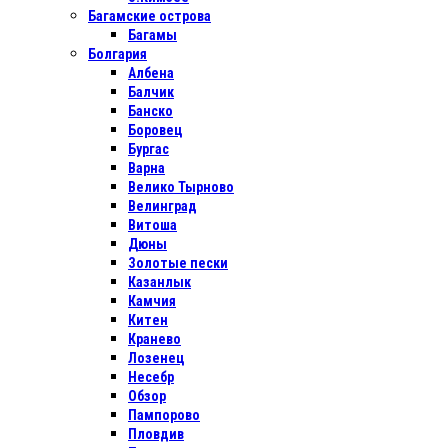
Багамские острова
Багамы
Болгария
Албена
Балчик
Банско
Боровец
Бургас
Варна
Велико Тырново
Велинград
Витоша
Дюны
Золотые пески
Казанлык
Камчия
Китен
Кранево
Лозенец
Несебр
Обзор
Пампорово
Пловдив