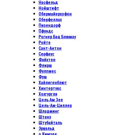
Насфельд
Нойштифт
Обермайерхофен
Оберфеллах
Пизендорф
Пфундс
Рогнер Бад Блюмау
Ройте
Сант-Антон
Серфаус
Файхтен
Флирш
Фулпмес
Фуш
Хайлигенблют
Хинтертукс
Хохгургля
Цель Ам Зее
Цель-Ам-Циллер
Шладминг
Штанз
Штубайталь
Эрвальд
о.Кимзее