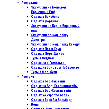
Австралия
Экскурсии на Большой
Барьерный Риф
Отдых в Бриcбене
Отдых в Дарвине
Экскурсии на Кэрнс-Барьерный
риф
Экскурсии по нац. парку
Дэинтри
Экскурсии по нац. парку Какаду
Отдых в Палм Коув
Отдых в Порт Дуглас
Туры в Сидней
Отдых на о.Гамильтон
Отдых на Золотом Побережье
Туры в Мельбурн
Австрия
Отдых в Бад-Гаштайн
Отдых на Бад-Кляйнкирххайм
Отдых в Бад-Хофгаштайн
Отдых на курорте Баден
Отдых в Варс Ам Арльберг
Вена