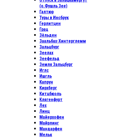
Отпуск в Зальцкамергут
(о.Фушль Зее)
Галтюр
Туры в Инсбрук
Герлитцен
Грац
Зёльден
Заальбах-Хинтерглемм
Зальцбург
Зеелах
Зеефельд
Земля Зальцбург
Иглс
Ишгль
Капрун
Кирхберг
Китцбюэль
Клягенфурт
Лех
Линц
Майерхофен
Майрлинг
Мандарфен
Мельк