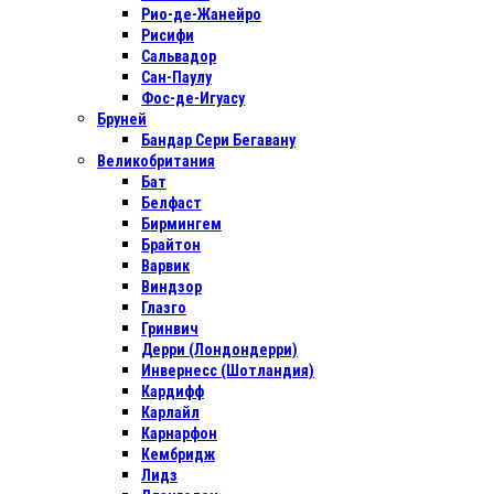
Рио-де-Жанейро
Рисифи
Сальвадор
Сан-Паулу
Фос-де-Игуасу
Бруней
Бандар Сери Бегавану
Великобритания
Бат
Белфаст
Бирмингем
Брайтон
Варвик
Виндзор
Глазго
Гринвич
Дерри (Лондондерри)
Инвернесс (Шотландия)
Кардифф
Карлайл
Карнарфон
Кембридж
Лидз