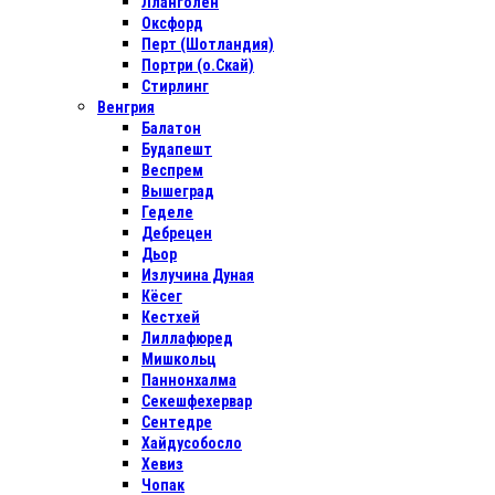
Лланголен
Оксфорд
Перт (Шотландия)
Портри (о.Скай)
Стирлинг
Венгрия
Балатон
Будапешт
Веспрем
Вышеград
Геделе
Дебрецен
Дьор
Излучина Дуная
Кёсег
Кестхей
Лиллафюред
Мишкольц
Паннонхалма
Секешфехервар
Сентедре
Хайдусобосло
Хевиз
Чопак