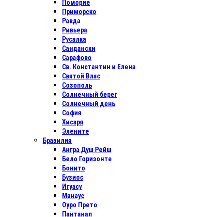
Поморие
Приморско
Равда
Ривьера
Русалка
Сандански
Сарафово
Св. Константин и Елена
Святой Влас
Созополь
Солнечный берег
Солнечный день
София
Хисаря
Элените
Бразилия
Ангра Душ Рейш
Бело Горизонте
Бонито
Бузиос
Игуасу
Манаус
Оуро Прето
Пантанал