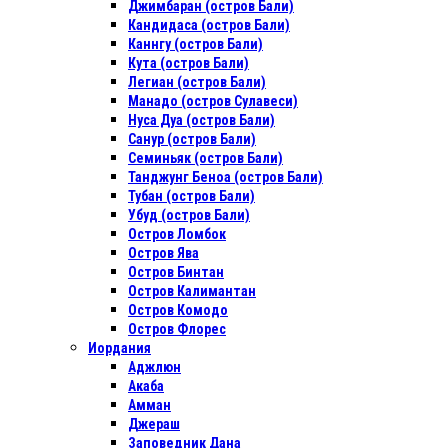
Джимбаран (остров Бали)
Кандидаса (остров Бали)
Каннгу (остров Бали)
Кута (остров Бали)
Легиан (остров Бали)
Манадо (остров Сулавеси)
Нуса Дуа (остров Бали)
Санур (остров Бали)
Семиньяк (остров Бали)
Танджунг Беноа (остров Бали)
Тубан (остров Бали)
Убуд (остров Бали)
Остров Ломбок
Остров Ява
Остров Бинтан
Остров Калимантан
Остров Комодо
Остров Флорес
Иордания
Аджлюн
Акаба
Амман
Джераш
Заповедник Дана