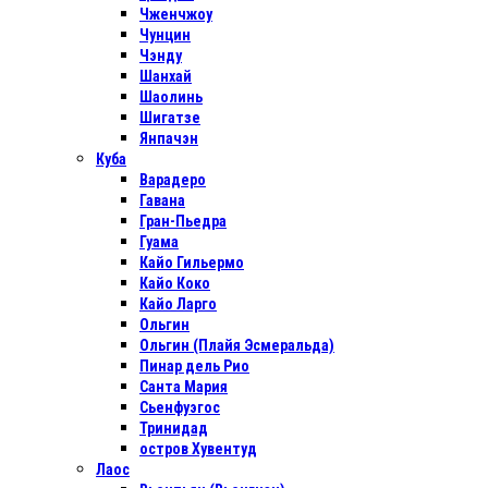
Чженчжоу
Чунцин
Чэнду
Шанхай
Шаолинь
Шигатзе
Янпачэн
Куба
Варадеро
Гавана
Гран-Пьедра
Гуама
Кайо Гильермо
Кайо Коко
Кайо Ларго
Ольгин
Ольгин (Плайя Эсмеральда)
Пинар дель Рио
Санта Мария
Сьенфуэгос
Тринидад
остров Хувентуд
Лаос