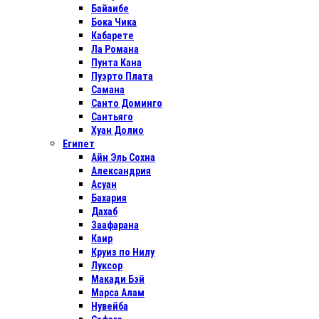
Байаибе
Бока Чика
Кабарете
Ла Романа
Пунта Кана
Пуэрто Плата
Самана
Санто Доминго
Сантьяго
Хуан Долио
Египет
Айн Эль Сохна
Александрия
Асуан
Бахария
Дахаб
Заафарана
Каир
Круиз по Нилу
Луксор
Макади Бэй
Марса Алам
Нувейба