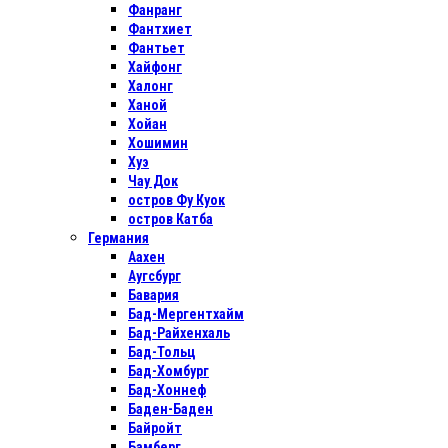
Фанранг
Фантхиет
Фантьет
Хайфонг
Халонг
Ханой
Хойан
Хошимин
Хуэ
Чау Док
остров Фу Куок
остров Катба
Германия
Аахен
Аугсбург
Бавария
Бад-Мергентхайм
Бад-Райхенхаль
Бад-Тольц
Бад-Хомбург
Бад-Хоннеф
Баден-Баден
Байройт
Бамберг