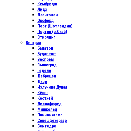
Кембридж
Лидз
Лланголен
Оксфорд
Перт (Шотландия)
Портри (о.Скай)
Стирлинг
Венгрия
Балатон
Будапешт
Веспрем
Вышеград
Геделе
Дебрецен
Дьор
Излучина Дуная
Кёсег
Кестхей
Лиллафюред
Мишкольц
Паннонхалма
Секешфехервар
Сентедре