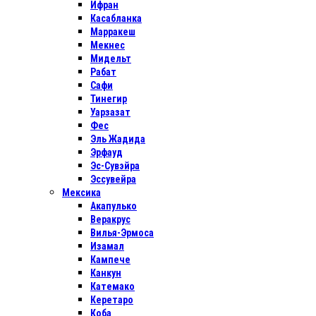
Ифран
Касабланка
Марракеш
Мекнес
Мидельт
Рабат
Сафи
Тинегир
Уарзазат
Фес
Эль Жадида
Эрфауд
Эс-Сувэйра
Эссувейра
Мексика
Акапулько
Веракрус
Вилья-Эрмоса
Изамал
Кампече
Канкун
Катемако
Керетаро
Коба