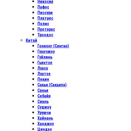
Никосия
Пафос
Писсури
Платрес
Полис
Протарас
Троодос
Китай
Гонконг (Сянган)
Гуанчжоу
Гуйлинь
Гьянтзе
Лхаса
Лхатзе
Пекин
Сакья (Сакьяпа)
Санья
Себайя
Сиань
Суджоу
Урумчи
Хайнань
Ханджоу
Циндао