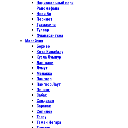
Национальный парк
Раномафана
Нози Би
Перинет
Туамасина
Тулеар
Фианарантсоа
Малайзия
Борнео
Кота Кинабалу
Куала Лумпур
Лангкави
Лумут
Малакка
Пангкор
Пангкор Лаут
Пенанг
Сабах
Сандакан
Саравак
Сепилок
Тавау
Таман Негара
Тиоман