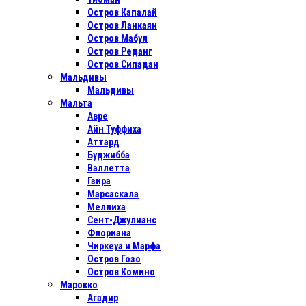
Остров Капалай
Остров Ланкаян
Остров Мабул
Остров Реданг
Остров Сипадан
Мальдивы
Мальдивы
Мальта
Авре
Айн Туффиха
Аттард
Буджибба
Валлетта
Гзира
Марсаскала
Меллиха
Сент-Джулианс
Флориана
Чиркеуа и Марфа
Остров Гозо
Остров Комино
Марокко
Агадир