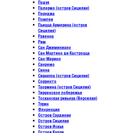
Падуя
Палермо (остров Сицилия)
Перуджа
Помпеи
Пьяцца Армерина (остров
Сицилия)
Равенна
Рим
Сан Джиминиано
Сан Мартино ди Кастроцца
Сан-Марино
Санремо
Сиена
Сиракуза (остров Сицилия)
Сорренто
Таормина (остров Сицилия)
Тирренское побережье
Тосканская ривьера (Версилия)
Турин
Флоренция
Остров Сардиния
Остров Сицилия
Остров Искья
Остров Капри