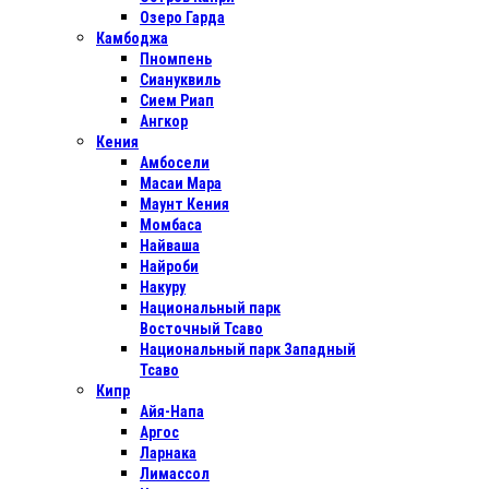
Озеро Гарда
Камбоджа
Пномпень
Сиануквиль
Сием Риап
Ангкор
Кения
Амбосели
Масаи Мара
Маунт Кения
Момбаса
Найваша
Найроби
Накуру
Национальный парк
Восточный Тсаво
Национальный парк Западный
Тсаво
Кипр
Айя-Напа
Аргос
Ларнака
Лимассол