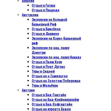
Абхазия
Отдых в Гаграх
Отдых в Пицунде
Австралия
Экскурсии на Большой
Барьерный Риф
Отдых в Бриcбене
Отдых в Дарвине
Экскурсии на Кэрнс-Барьерный
риф
Экскурсии по нац. парку
Дэинтри
Экскурсии по нац. парку Какаду
Отдых в Палм Коув
Отдых в Порт Дуглас
Туры в Сидней
Отдых на о.Гамильтон
Отдых на Золотом Побережье
Туры в Мельбурн
Австрия
Отдых в Бад-Гаштайн
Отдых на Бад-Кляйнкирххайм
Отдых в Бад-Хофгаштайн
Отдых на курорте Баден