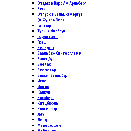
Отдых в Варс Ам Арльберг
Вена
Отпуск в Зальцкамергут
(о.Фушль Зее)
Галтюр
Туры в Инсбрук
Герлитцен
Грац
Зёльден
Заальбах-Хинтерглемм
Зальцбург
Зеелах
Зеефельд
Земля Зальцбург
Иглс
Ишгль
Капрун
Кирхберг
Китцбюэль
Клягенфурт
Лех
Линц
Майерхофен