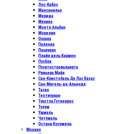
Лос-Кабос
Мансанильо
Мерида
Мехико
Монте Альбан
Морелия
Оахака
Паленке
Пацкуаро
Плайя дель Кармен
Пуэбла
Пуэртостровальярта
Ривьера Майя
Сан-Кристобаль Де Лас Касас
Сан-Мигель-де-Альенде
Таско
Теотиуакан
Тукстла Гутиеррес
Тулум
Ушмаль
Четумаль
Остров Козумель
Монако