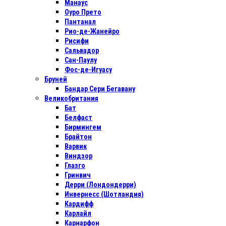
Манаус
Оуро Прето
Пантанал
Рио-де-Жанейро
Рисифи
Сальвадор
Сан-Паулу
Фос-де-Игуасу
Бруней
Бандар Сери Бегавану
Великобритания
Бат
Белфаст
Бирмингем
Брайтон
Варвик
Виндзор
Глазго
Гринвич
Дерри (Лондондерри)
Инвернесс (Шотландия)
Кардифф
Карлайл
Карнарфон