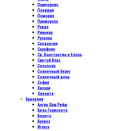
Пампорово
Пловдив
Поморие
Приморско
Равда
Ривьера
Русалка
Сандански
Сарафово
Св. Константин и Елена
Святой Влас
Созополь
Солнечный берег
Солнечный день
София
Хисаря
Элените
Бразилия
Ангра Душ Рейш
Бело Горизонте
Бонито
Бузиос
Игуасу