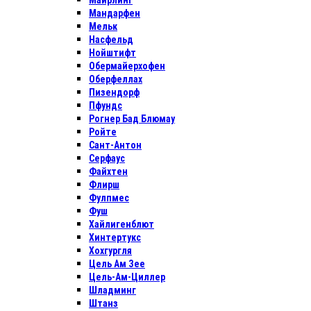
Майрлинг
Мандарфен
Мельк
Насфельд
Нойштифт
Обермайерхофен
Оберфеллах
Пизендорф
Пфундс
Рогнер Бад Блюмау
Ройте
Сант-Антон
Серфаус
Файхтен
Флирш
Фулпмес
Фуш
Хайлигенблют
Хинтертукс
Хохгургля
Цель Ам Зее
Цель-Ам-Циллер
Шладминг
Штанз