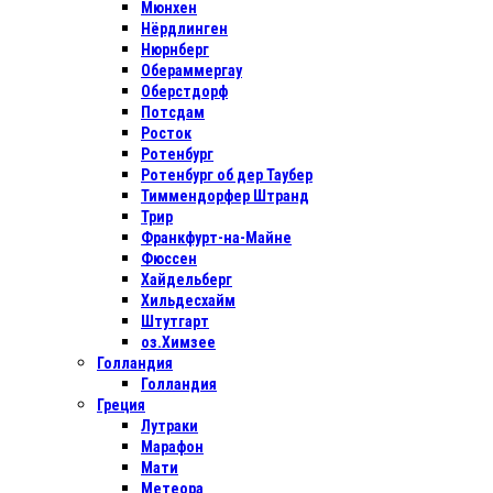
Мюнхен
Нёрдлинген
Нюрнберг
Обераммергау
Оберстдорф
Потсдам
Росток
Ротенбург
Ротенбург об дер Таубер
Тиммендорфер Штранд
Трир
Франкфурт-на-Майне
Фюссен
Хайдельберг
Хильдесхайм
Штутгарт
оз.Химзее
Голландия
Голландия
Греция
Лутраки
Марафон
Мати
Метеора