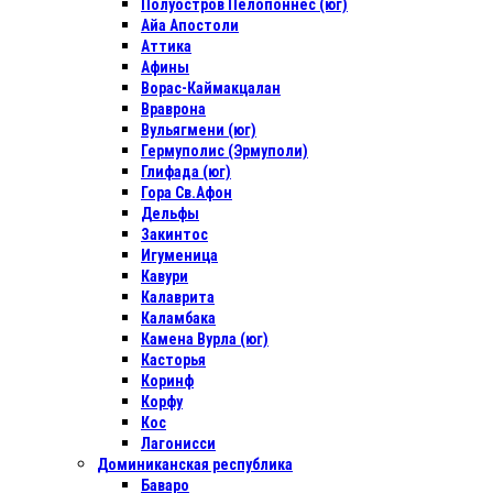
Полуостров Пелопоннес (юг)
Айа Апостоли
Аттика
Афины
Ворас-Каймакцалан
Враврона
Вульягмени (юг)
Гермуполис (Эрмуполи)
Глифада (юг)
Гора Св.Афон
Дельфы
Закинтос
Игуменица
Кавури
Калаврита
Каламбака
Камена Вурла (юг)
Касторья
Коринф
Корфу
Кос
Лагонисси
Доминиканская республика
Баваро