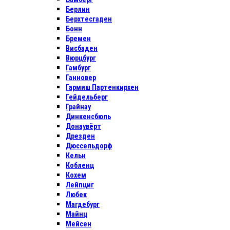
Берлин
Берхтесгаден
Бонн
Бремен
Висбаден
Вюрцбург
Гамбург
Ганновер
Гармиш Партенкирхен
Гейдельберг
Грайнау
Динкенсбюль
Донаувёрт
Дрезден
Дюссельдорф
Кельн
Кобленц
Кохем
Лейпциг
Любек
Магдебург
Майнц
Мейсен