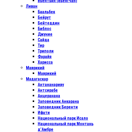
Вьентьян (Вьенгчан)
Ливан
Баальбек
Бейрут
Бейтеддин
Библос
Джуние
Сайда
Тир
Триполи
Фарайя
Харисса
Маврикий
Маврикий
Мадагаскар
Антананариву
Антсирабе
Анцеранана
Заповедник Анкарана
Заповедник Беренти
Ифати
Национальный парк Исало
Национальный парк Монтань
д’Амбре