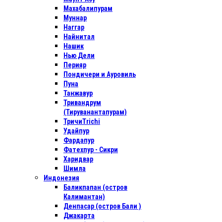
Махабалипурам
Муннар
Наггар
Найнитал
Нашик
Нью Дели
Перияр
Пондичери и Ауровиль
Пуна
Танжавур
Тривандрум
(Тируванантапурам)
ТричиTrichi
Удайпур
Фардапур
Фатехпур - Сикри
Харидвар
Шимла
Индонезия
Баликпапан (остров
Калимантан)
Денпасар (остров Бали )
Джакарта