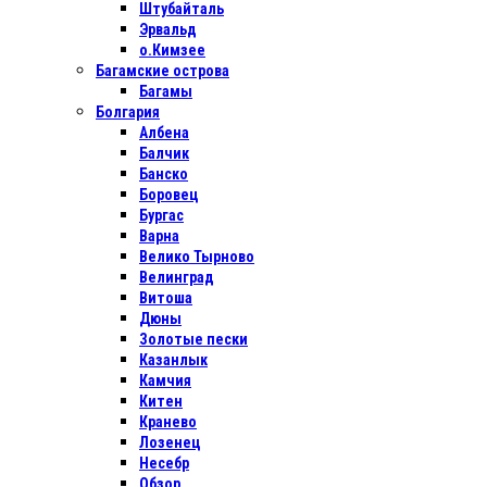
Штубайталь
Эрвальд
о.Кимзее
Багамские острова
Багамы
Болгария
Албена
Балчик
Банско
Боровец
Бургас
Варна
Велико Тырново
Велинград
Витоша
Дюны
Золотые пески
Казанлык
Камчия
Китен
Кранево
Лозенец
Несебр
Обзор