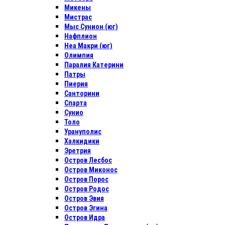
Микены
Мистрас
Мыс Сунион (юг)
Нафплион
Неа Макри (юг)
Олимпия
Паралия Катерини
Патры
Пиерия
Санторини
Спарта
Сунио
Толо
Урануполис
Халкидики
Эретрия
Остров Лесбос
Остров Миконос
Остров Порос
Остров Родос
Остров Эвия
Остров Эгина
Остров Идра