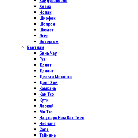
Хайдусобосло
Хевиз
Чопак
Шиофок
Шопрон
Шюмег
Эгер
Эстергом
Вьетнам
Бинь Чау
Гуэ
Далат
Дананг
Дельта Меконга
Донг Хой
Камрань
Кан Тхо
Кути
Лаокай
Ми Тхо
Нац.парк Нам Кат Тиен
Ньячанг
Сапа
Тайнинь