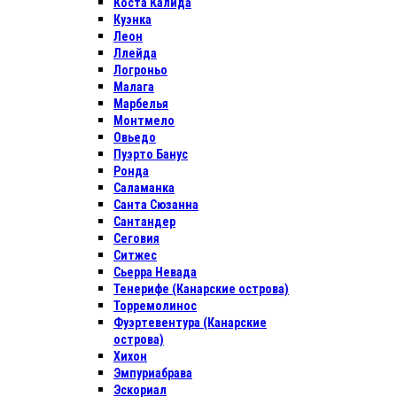
Коста Калида
Куэнка
Леон
Ллейда
Логроньо
Малага
Марбелья
Монтмело
Овьедо
Пуэрто Банус
Ронда
Саламанка
Санта Сюзанна
Сантандер
Сеговия
Ситжес
Сьерра Невада
Тенерифе (Канарские острова)
Торремолинос
Фуэртевентура (Канарские
острова)
Хихон
Эмпуриабрава
Эскориал