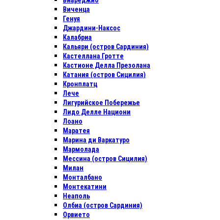
Виареджио
Виченца
Генуя
Джардини-Наксос
Калабриа
Кальяри (остров Сардиния)
Кастеллана Гротте
Кастионе Делла Презолана
Катания (остров Сицилия)
Кронплатц
Лече
Лигурийское Побережье
Лидо Делле Национи
Лоано
Маратея
Марина ди Варкатуро
Мармолада
Мессина (остров Сицилия)
Милан
Монталбано
Монтекатини
Неаполь
Олбиа (остров Сардиния)
Орвието