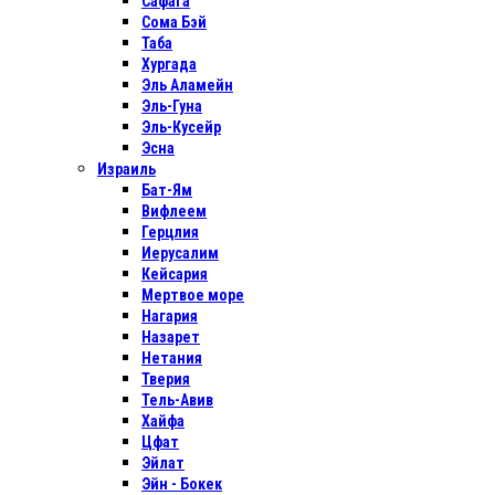
Сафага
Сома Бэй
Таба
Хургада
Эль Аламейн
Эль-Гуна
Эль-Кусейр
Эсна
Израиль
Бат-Ям
Вифлеем
Герцлия
Иерусалим
Кейсария
Мертвое море
Нагария
Назарет
Нетания
Тверия
Тель-Авив
Хайфа
Цфат
Эйлат
Эйн - Бокек