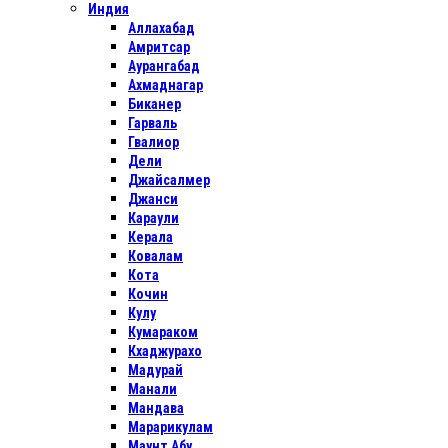
Индия
Аллахабад
Амритсар
Аурангабад
Ахмаднагар
Биканер
Гарваль
Гвалиор
Дели
Джайсалмер
Джанси
Караули
Керала
Ковалам
Кота
Кочин
Кулу
Кумараком
Кхаджурахо
Мадурай
Манали
Мандава
Марарикулам
Маунт Абу