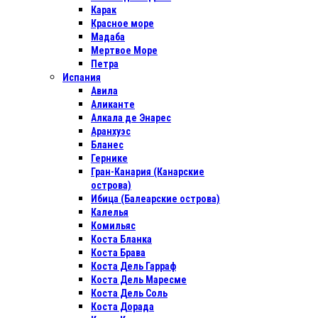
Карак
Красное море
Мадаба
Мертвое Море
Петра
Испания
Авила
Аликанте
Алкала де Энарес
Аранхуэс
Бланес
Гернике
Гран-Канария (Канарские
острова)
Ибица (Балеарские острова)
Калелья
Комильяс
Коста Бланка
Коста Брава
Коста Дель Гарраф
Коста Дель Маресме
Коста Дель Соль
Коста Дорада