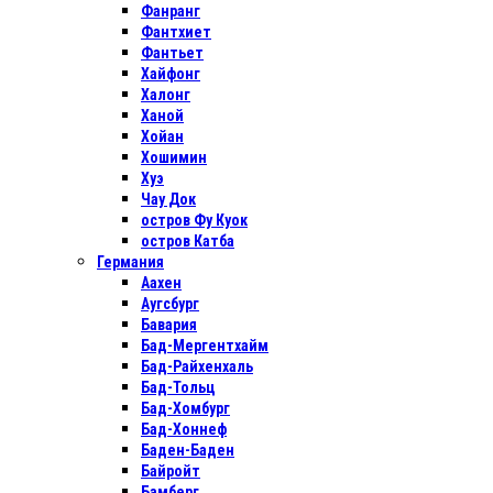
Фанранг
Фантхиет
Фантьет
Хайфонг
Халонг
Ханой
Хойан
Хошимин
Хуэ
Чау Док
остров Фу Куок
остров Катба
Германия
Аахен
Аугсбург
Бавария
Бад-Мергентхайм
Бад-Райхенхаль
Бад-Тольц
Бад-Хомбург
Бад-Хоннеф
Баден-Баден
Байройт
Бамберг