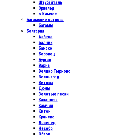
Штубайталь
Эрвальд
о.Кимзее
Багамские острова
Багамы
Болгария
Албена
Балчик
Банско
Боровец
Бургас
Варна
Велико Тырново
Велинград
Витоша
Дюны
Золотые пески
Казанлык
Камчия
Китен
Кранево
Лозенец
Несебр
Обзор