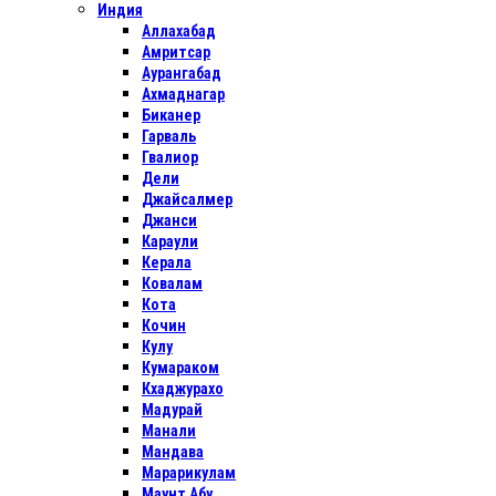
Индия
Аллахабад
Амритсар
Аурангабад
Ахмаднагар
Биканер
Гарваль
Гвалиор
Дели
Джайсалмер
Джанси
Караули
Керала
Ковалам
Кота
Кочин
Кулу
Кумараком
Кхаджурахо
Мадурай
Манали
Мандава
Марарикулам
Маунт Абу