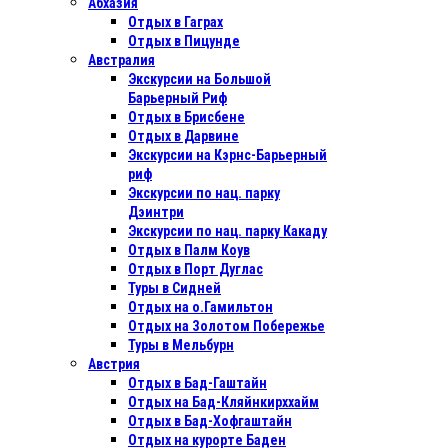
Абхазия
Отдых в Гаграх
Отдых в Пицунде
Австралия
Экскурсии на Большой
Барьерный Риф
Отдых в Бриcбене
Отдых в Дарвине
Экскурсии на Кэрнс-Барьерный
риф
Экскурсии по нац. парку
Дэинтри
Экскурсии по нац. парку Какаду
Отдых в Палм Коув
Отдых в Порт Дуглас
Туры в Сидней
Отдых на о.Гамильтон
Отдых на Золотом Побережье
Туры в Мельбурн
Австрия
Отдых в Бад-Гаштайн
Отдых на Бад-Кляйнкирххайм
Отдых в Бад-Хофгаштайн
Отдых на курорте Баден