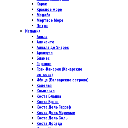
Карак
Красное море
Мадаба
Мертвое Море
Петра
Испания
Авила
Аликанте
Алкала де Энарес
Аранхуэс
Бланес
Гернике
Гран-Канария (Канарские
острова)
Ибица (Балеарские острова)
Калелья
Комильяс
Коста Бланка
Коста Брава
Коста Дель Гарраф
Коста Дель Маресме
Коста Дель Соль
Коста Дорада