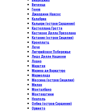
Виареджио
Виченца
Генуя
Джардини-Наксос
Калабриа
Кальяри (остров Сардиния)
Кастеллана Гротте
Кастионе Делла Презолана
Катания (остров Сицилия)
Кронплатц
Лече
Лигурийское Побережье
Лидо Делле Национи
Лоано
Маратея
Марина ди Варкатуро
Мармолада
Мессина (остров Сицилия)
Милан
Монталбано
Монтекатини
Неаполь
Олбиа (остров Сардиния)
Орвието