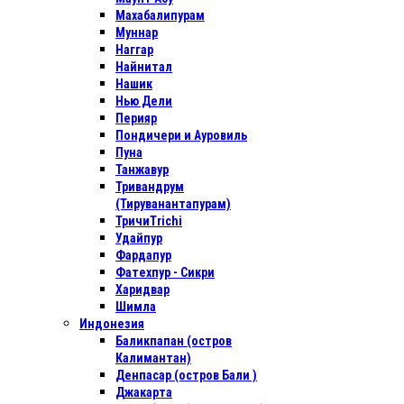
Махабалипурам
Муннар
Наггар
Найнитал
Нашик
Нью Дели
Перияр
Пондичери и Ауровиль
Пуна
Танжавур
Тривандрум
(Тируванантапурам)
ТричиTrichi
Удайпур
Фардапур
Фатехпур - Сикри
Харидвар
Шимла
Индонезия
Баликпапан (остров
Калимантан)
Денпасар (остров Бали )
Джакарта