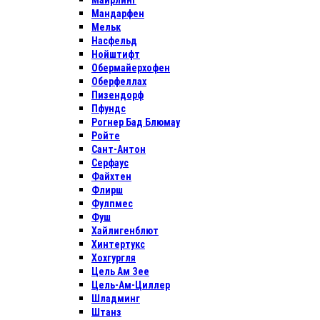
Майрлинг
Мандарфен
Мельк
Насфельд
Нойштифт
Обермайерхофен
Оберфеллах
Пизендорф
Пфундс
Рогнер Бад Блюмау
Ройте
Сант-Антон
Серфаус
Файхтен
Флирш
Фулпмес
Фуш
Хайлигенблют
Хинтертукс
Хохгургля
Цель Ам Зее
Цель-Ам-Циллер
Шладминг
Штанз