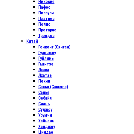
Никосия
Пафос
Писсури
Платрес
Полис
Протарас
Троодос
Китай
Гонконг (Сянган)
Гуанчжоу
Гуйлинь
Гьянтзе
Лхаса
Лхатзе
Пекин
Сакья (Сакьяпа)
Санья
Себайя
Сиань
Суджоу
Урумчи
Хайнань
Ханджоу
Циндао