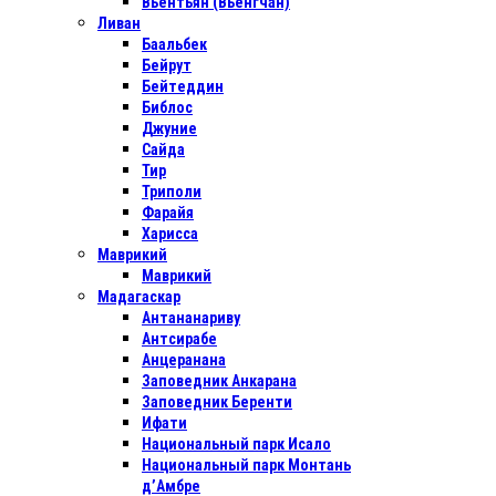
Вьентьян (Вьенгчан)
Ливан
Баальбек
Бейрут
Бейтеддин
Библос
Джуние
Сайда
Тир
Триполи
Фарайя
Харисса
Маврикий
Маврикий
Мадагаскар
Антананариву
Антсирабе
Анцеранана
Заповедник Анкарана
Заповедник Беренти
Ифати
Национальный парк Исало
Национальный парк Монтань
д’Амбре