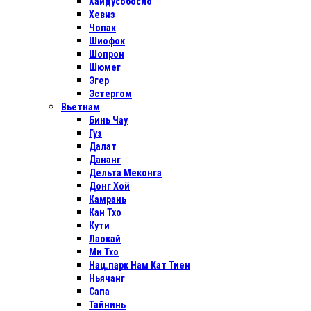
Хайдусобосло
Хевиз
Чопак
Шиофок
Шопрон
Шюмег
Эгер
Эстергом
Вьетнам
Бинь Чау
Гуэ
Далат
Дананг
Дельта Меконга
Донг Хой
Камрань
Кан Тхо
Кути
Лаокай
Ми Тхо
Нац.парк Нам Кат Тиен
Ньячанг
Сапа
Тайнинь