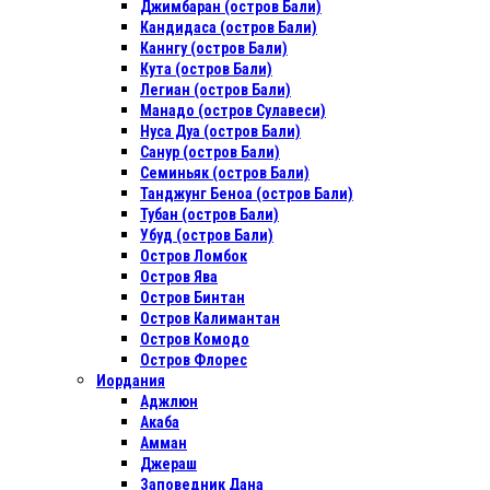
Джимбаран (остров Бали)
Кандидаса (остров Бали)
Каннгу (остров Бали)
Кута (остров Бали)
Легиан (остров Бали)
Манадо (остров Сулавеси)
Нуса Дуа (остров Бали)
Санур (остров Бали)
Семиньяк (остров Бали)
Танджунг Беноа (остров Бали)
Тубан (остров Бали)
Убуд (остров Бали)
Остров Ломбок
Остров Ява
Остров Бинтан
Остров Калимантан
Остров Комодо
Остров Флорес
Иордания
Аджлюн
Акаба
Амман
Джераш
Заповедник Дана