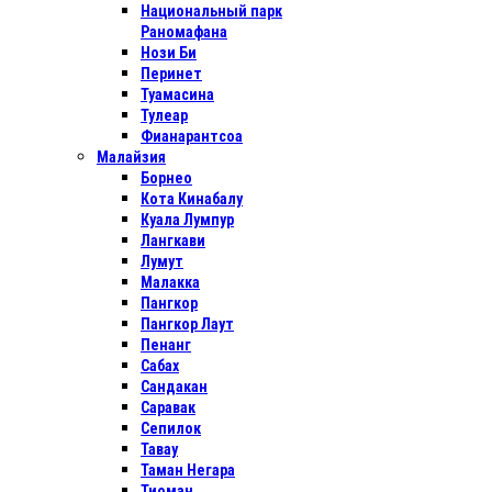
Национальный парк
Раномафана
Нози Би
Перинет
Туамасина
Тулеар
Фианарантсоа
Малайзия
Борнео
Кота Кинабалу
Куала Лумпур
Лангкави
Лумут
Малакка
Пангкор
Пангкор Лаут
Пенанг
Сабах
Сандакан
Саравак
Сепилок
Тавау
Таман Негара
Тиоман