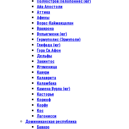
Полуостров Пелопоннес (юг)
Айа Апостоли
Аттика
Афины
Ворас-Каймакцалан
Враврона
Вульягмени (юг)
Гермуполис (Эрмуполи)
Глифада (юг)
Гора Св.Афон
Дельфы
Закинтос
Игуменица
Кавури
Калаврита
Каламбака
Камена Вурла (юг)
Касторья
Коринф
Корфу
Кос
Лагонисси
Доминиканская республика
Баваро