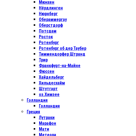
Мюнхен
Нёрдлинген
Нюрнберг
Обераммергау
Оберстдорф
Потсдам
Росток
Ротенбург
Ротенбург об дер Таубер
Тиммендорфер Штранд
Трир
Франкфурт-на-Майне
Фюссен
Хайдельберг
Хильдесхайм
Штутгарт
оз.Химзее
Голландия
Голландия
Греция
Лутраки
Марафон
Мати
Метеора