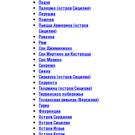
Падуя
Палермо (остров Сицилия)
Перуджа
Помпеи
Пьяцца Армерина (остров
Сицилия)
Равенна
Рим
Сан Джиминиано
Сан Мартино ди Кастроцца
Сан-Марино
Санремо
Сиена
Сиракуза (остров Сицилия)
Сорренто
Таормина (остров Сицилия)
Тирренское побережье
Тосканская ривьера (Версилия)
Турин
Флоренция
Остров Сардиния
Остров Сицилия
Остров Искья
Остров Капри