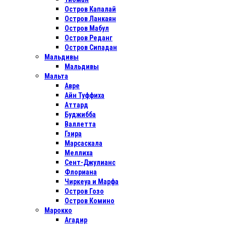
Остров Капалай
Остров Ланкаян
Остров Мабул
Остров Реданг
Остров Сипадан
Мальдивы
Мальдивы
Мальта
Авре
Айн Туффиха
Аттард
Буджибба
Валлетта
Гзира
Марсаскала
Меллиха
Сент-Джулианс
Флориана
Чиркеуа и Марфа
Остров Гозо
Остров Комино
Марокко
Агадир