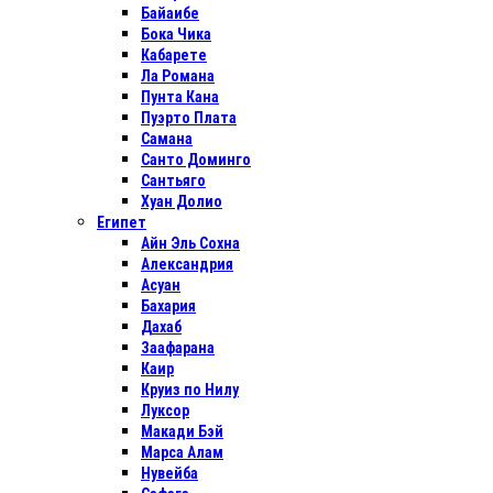
Байаибе
Бока Чика
Кабарете
Ла Романа
Пунта Кана
Пуэрто Плата
Самана
Санто Доминго
Сантьяго
Хуан Долио
Египет
Айн Эль Сохна
Александрия
Асуан
Бахария
Дахаб
Заафарана
Каир
Круиз по Нилу
Луксор
Макади Бэй
Марса Алам
Нувейба