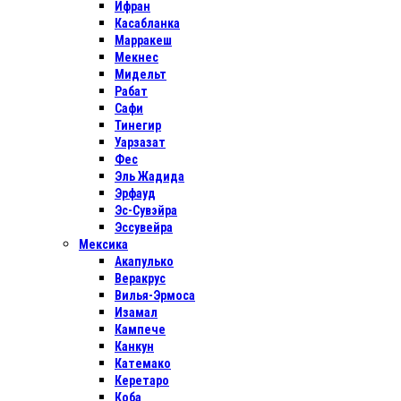
Ифран
Касабланка
Марракеш
Мекнес
Мидельт
Рабат
Сафи
Тинегир
Уарзазат
Фес
Эль Жадида
Эрфауд
Эс-Сувэйра
Эссувейра
Мексика
Акапулько
Веракрус
Вилья-Эрмоса
Изамал
Кампече
Канкун
Катемако
Керетаро
Коба