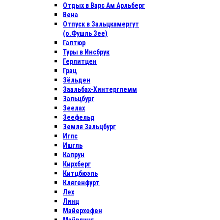
Отдых в Варс Ам Арльберг
Вена
Отпуск в Зальцкамергут
(о.Фушль Зее)
Галтюр
Туры в Инсбрук
Герлитцен
Грац
Зёльден
Заальбах-Хинтерглемм
Зальцбург
Зеелах
Зеефельд
Земля Зальцбург
Иглс
Ишгль
Капрун
Кирхберг
Китцбюэль
Клягенфурт
Лех
Линц
Майерхофен