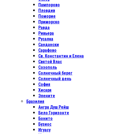
Пампорово
Пловдив
Поморие
Приморско
Равда
Ривьера
Русалка
Сандански
Сарафово
Св. Константин и Елена
Святой Влас
Созополь
Солнечный берег
Солнечный день
София
Хисаря
Элените
Бразилия
Ангра Душ Рейш
Бело Горизонте
Бонито
Бузиос
Игуасу