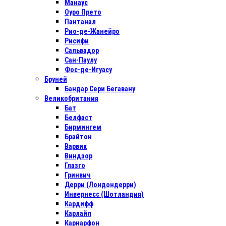
Манаус
Оуро Прето
Пантанал
Рио-де-Жанейро
Рисифи
Сальвадор
Сан-Паулу
Фос-де-Игуасу
Бруней
Бандар Сери Бегавану
Великобритания
Бат
Белфаст
Бирмингем
Брайтон
Варвик
Виндзор
Глазго
Гринвич
Дерри (Лондондерри)
Инвернесс (Шотландия)
Кардифф
Карлайл
Карнарфон