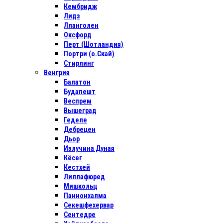
Кембридж
Лидз
Лланголен
Оксфорд
Перт (Шотландия)
Портри (о.Скай)
Стирлинг
Венгрия
Балатон
Будапешт
Веспрем
Вышеград
Геделе
Дебрецен
Дьор
Излучина Дуная
Кёсег
Кестхей
Лиллафюред
Мишкольц
Паннонхалма
Секешфехервар
Сентедре