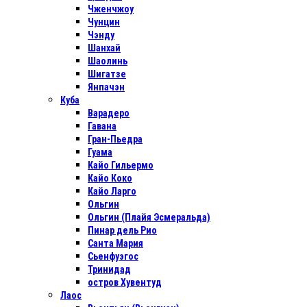
Чженчжоу
Чунцин
Чэнду
Шанхай
Шаолинь
Шигатзе
Янпачэн
Куба
Варадеро
Гавана
Гран-Пьедра
Гуама
Кайо Гильермо
Кайо Коко
Кайо Ларго
Ольгин
Ольгин (Плайя Эсмеральда)
Пинар дель Рио
Санта Мария
Сьенфуэгос
Тринидад
остров Хувентуд
Лаос