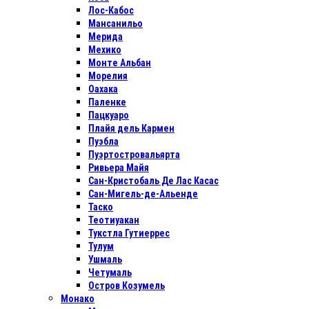
Лос-Кабос
Мансанильо
Мерида
Мехико
Монте Альбан
Морелия
Оахака
Паленке
Пацкуаро
Плайя дель Кармен
Пуэбла
Пуэртостровальярта
Ривьера Майя
Сан-Кристобаль Де Лас Касас
Сан-Мигель-де-Альенде
Таско
Теотиуакан
Тукстла Гутиеррес
Тулум
Ушмаль
Четумаль
Остров Козумель
Монако