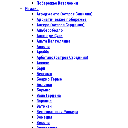
Побережье Каталонии
Италия
Агридженто (остров Сицилия)
Адриатическое побережье
Алгеро (остров Сардиния)
Альберобелло
Альпе ди Суси
Альта Валтеллина
Анкона
Арабба
Арбатакс (остров Сардиния)
Ассизи
Бари
Бергамо
Боарио Терме
Болонья
Бормио
Валь Гардена
Варацце
Ватикан
Венецианская Ривьера
Венеция
Верона