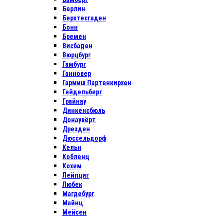
Берлин
Берхтесгаден
Бонн
Бремен
Висбаден
Вюрцбург
Гамбург
Ганновер
Гармиш Партенкирхен
Гейдельберг
Грайнау
Динкенсбюль
Донаувёрт
Дрезден
Дюссельдорф
Кельн
Кобленц
Кохем
Лейпциг
Любек
Магдебург
Майнц
Мейсен