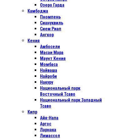
Озеро Гарда
Камбоджа
Пномпень
Сиануквиль
Сием Риап
Ангкор
Кения
Амбосели
Масаи Мара
Маунт Кения
Момбаса
Найваша
Найроби
Накуру
Национальный парк
Восточный Тсаво
Национальный парк Западный
Тсаво
Кипр
Айя-Напа
Аргос
Ларнака
Лимассол