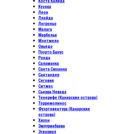
Коста Калида
Куэнка
Леон
Ллейда
Логроньо
Малага
Марбелья
Монтмело
Овьедо
Пуэрто Банус
Ронда
Саламанка
Санта Сюзанна
Сантандер
Сеговия
Ситжес
Сьерра Невада
Тенерифе (Канарские острова)
Торремолинос
Фуэртевентура (Канарские
острова)
Хихон
Эмпуриабрава
Эскориал