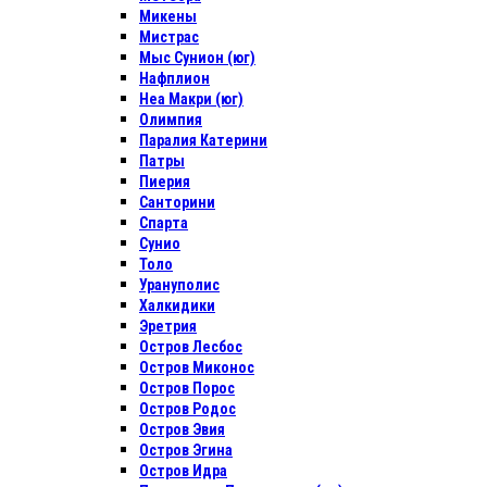
Микены
Мистрас
Мыс Сунион (юг)
Нафплион
Неа Макри (юг)
Олимпия
Паралия Катерини
Патры
Пиерия
Санторини
Спарта
Сунио
Толо
Урануполис
Халкидики
Эретрия
Остров Лесбос
Остров Миконос
Остров Порос
Остров Родос
Остров Эвия
Остров Эгина
Остров Идра