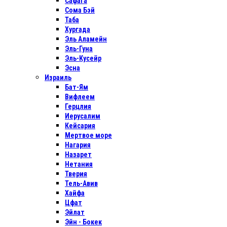
Сафага
Сома Бэй
Таба
Хургада
Эль Аламейн
Эль-Гуна
Эль-Кусейр
Эсна
Израиль
Бат-Ям
Вифлеем
Герцлия
Иерусалим
Кейсария
Мертвое море
Нагария
Назарет
Нетания
Тверия
Тель-Авив
Хайфа
Цфат
Эйлат
Эйн - Бокек