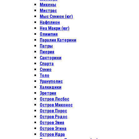
Микены
Мистрас
Мыс Сунион (юг)
Нафплион
Неа Макри (юг)
Олимпия
Паралия Катерини
Патры
Пиерия
Санторини
Спарта
Сунио
Толо
Урануполис
Халкидики
Эретрия
Остров Лесбос
Остров Миконос
Остров Порос
Остров Родос
Остров Эвия
Остров Эгина
Остров Идра