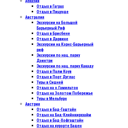
Абхазия
Отдых в Гаграх
Отдых в Пицунде
Австралия
Экскурсии на Большой
Барьерный Риф
Отдых в Бриcбене
Отдых в Дарвине
Экскурсии на Кэрнс-Барьерный
риф
Экскурсии по нац. парку
Дэинтри
Экскурсии по нац. парку Какаду
Отдых в Палм Коув
Отдых в Порт Дуглас
Туры в Сидней
Отдых на о.Гамильтон
Отдых на Золотом Побережье
Туры в Мельбурн
Австрия
Отдых в Бад-Гаштайн
Отдых на Бад-Кляйнкирххайм
Отдых в Бад-Хофгаштайн
Отдых на курорте Баден