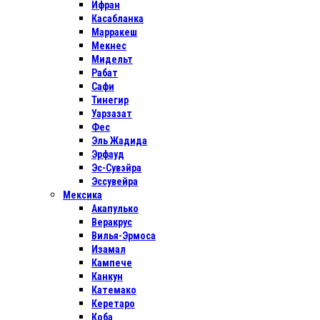
Ифран
Касабланка
Марракеш
Мекнес
Мидельт
Рабат
Сафи
Тинегир
Уарзазат
Фес
Эль Жадида
Эрфауд
Эс-Сувэйра
Эссувейра
Мексика
Акапулько
Веракрус
Вилья-Эрмоса
Изамал
Кампече
Канкун
Катемако
Керетаро
Коба