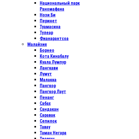
Национальный парк
Раномафана
Нози Би
Перинет
Туамасина
Тулеар
Фианарантсоа
Малайзия
Борнео
Кота Кинабалу
Куала Лумпур
Лангкави
Лумут
Малакка
Пангкор
Пангкор Лаут
Пенанг
Сабах
Сандакан
Саравак
Сепилок
Тавау
Таман Негара
Тиоман