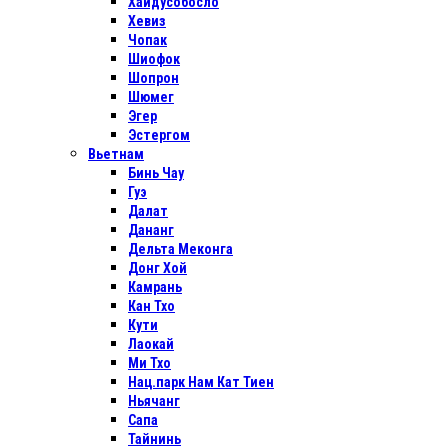
Хайдусобосло
Хевиз
Чопак
Шиофок
Шопрон
Шюмег
Эгер
Эстергом
Вьетнам
Бинь Чау
Гуэ
Далат
Дананг
Дельта Меконга
Донг Хой
Камрань
Кан Тхо
Кути
Лаокай
Ми Тхо
Нац.парк Нам Кат Тиен
Ньячанг
Сапа
Тайнинь