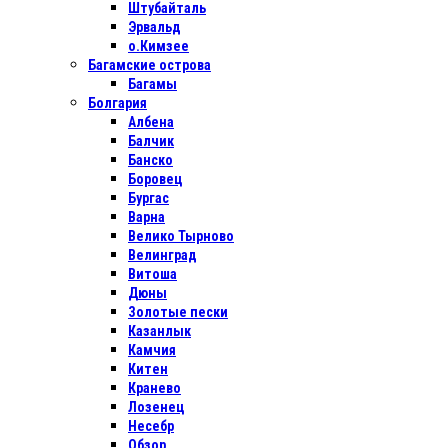
Штубайталь
Эрвальд
о.Кимзее
Багамские острова
Багамы
Болгария
Албена
Балчик
Банско
Боровец
Бургас
Варна
Велико Тырново
Велинград
Витоша
Дюны
Золотые пески
Казанлык
Камчия
Китен
Кранево
Лозенец
Несебр
Обзор