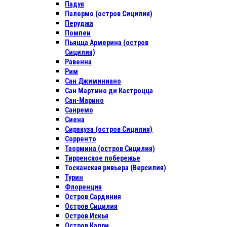
Падуя
Палермо (остров Сицилия)
Перуджа
Помпеи
Пьяцца Армерина (остров
Сицилия)
Равенна
Рим
Сан Джиминиано
Сан Мартино ди Кастроцца
Сан-Марино
Санремо
Сиена
Сиракуза (остров Сицилия)
Сорренто
Таормина (остров Сицилия)
Тирренское побережье
Тосканская ривьера (Версилия)
Турин
Флоренция
Остров Сардиния
Остров Сицилия
Остров Искья
Остров Капри