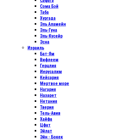
Сафага
Сома Бэй
Таба
Хургада
Эль Аламейн
Эль-Гуна
Эль-Кусейр
Эсна
Израиль
Бат-Ям
Вифлеем
Герцлия
Иерусалим
Кейсария
Мертвое море
Нагария
Назарет
Нетания
Тверия
Тель-Авив
Хайфа
Цфат
Эйлат
Эйн - Бокек