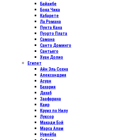
Байаибе
Бока Чика
Кабарете
Ла Романа
Пунта Кана
Пуэрто Плата
Самана
Санто Доминго
Сантьяго
Хуан Долио
Египет
Айн Эль Сохна
Александрия
Асуан
Бахария
Дахаб
Заафарана
Каир
Круиз по Нилу
Луксор
Макади Бэй
Марса Алам
Нувейба