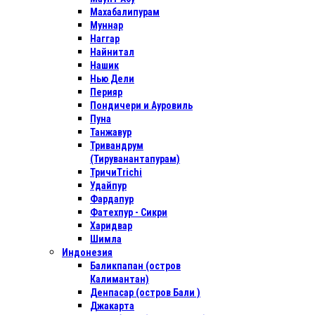
Махабалипурам
Муннар
Наггар
Найнитал
Нашик
Нью Дели
Перияр
Пондичери и Ауровиль
Пуна
Танжавур
Тривандрум
(Тируванантапурам)
ТричиTrichi
Удайпур
Фардапур
Фатехпур - Сикри
Харидвар
Шимла
Индонезия
Баликпапан (остров
Калимантан)
Денпасар (остров Бали )
Джакарта