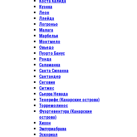
Коста Калида
Куэнка
Леон
Ллейда
Логроньо
Малага
Марбелья
Монтмело
Овьедо
Пуэрто Банус
Ронда
Саламанка
Санта Сюзанна
Сантандер
Сеговия
Ситжес
Сьерра Невада
Тенерифе (Канарские острова)
Торремолинос
Фуэртевентура (Канарские
острова)
Хихон
Эмпуриабрава
Эскориал