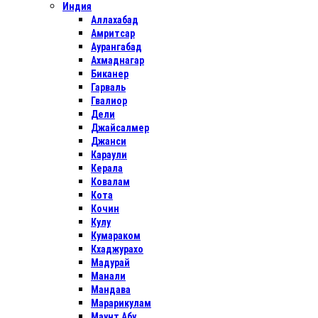
Индия
Аллахабад
Амритсар
Аурангабад
Ахмаднагар
Биканер
Гарваль
Гвалиор
Дели
Джайсалмер
Джанси
Караули
Керала
Ковалам
Кота
Кочин
Кулу
Кумараком
Кхаджурахо
Мадурай
Манали
Мандава
Марарикулам
Маунт Абу