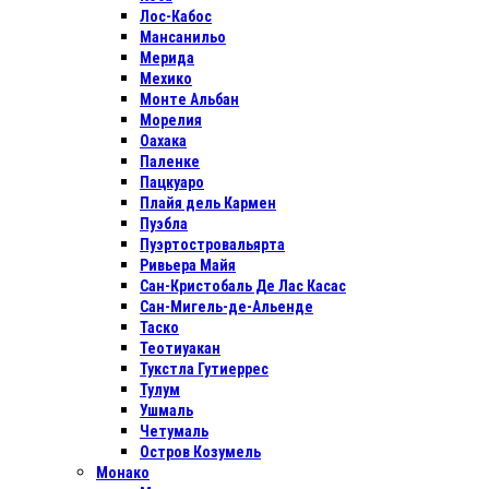
Лос-Кабос
Мансанильо
Мерида
Мехико
Монте Альбан
Морелия
Оахака
Паленке
Пацкуаро
Плайя дель Кармен
Пуэбла
Пуэртостровальярта
Ривьера Майя
Сан-Кристобаль Де Лас Касас
Сан-Мигель-де-Альенде
Таско
Теотиуакан
Тукстла Гутиеррес
Тулум
Ушмаль
Четумаль
Остров Козумель
Монако