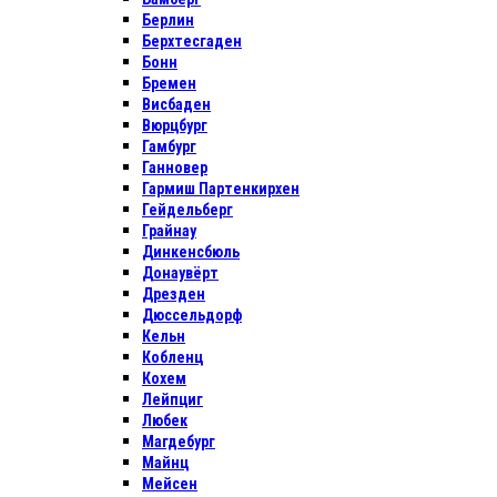
Берлин
Берхтесгаден
Бонн
Бремен
Висбаден
Вюрцбург
Гамбург
Ганновер
Гармиш Партенкирхен
Гейдельберг
Грайнау
Динкенсбюль
Донаувёрт
Дрезден
Дюссельдорф
Кельн
Кобленц
Кохем
Лейпциг
Любек
Магдебург
Майнц
Мейсен