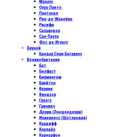
Манаус
Оуро Прето
Пантанал
Рио-де-Жанейро
Рисифи
Сальвадор
Сан-Паулу
Фос-де-Игуасу
Бруней
Бандар Сери Бегавану
Великобритания
Бат
Белфаст
Бирмингем
Брайтон
Варвик
Виндзор
Глазго
Гринвич
Дерри (Лондондерри)
Инвернесс (Шотландия)
Кардифф
Карлайл
Карнарфон