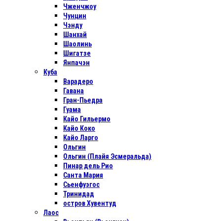
Чженчжоу
Чунцин
Чэнду
Шанхай
Шаолинь
Шигатзе
Янпачэн
Куба
Варадеро
Гавана
Гран-Пьедра
Гуама
Кайо Гильермо
Кайо Коко
Кайо Ларго
Ольгин
Ольгин (Плайя Эсмеральда)
Пинар дель Рио
Санта Мария
Сьенфуэгос
Тринидад
остров Хувентуд
Лаос