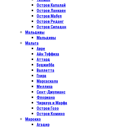
Остров Капалай
Остров Ланкаян
Остров Мабул
Остров Реданг
Остров Сипадан
Мальдивы
Мальдивы
Мальта
Авре
Айн Туффиха
Аттард
Буджибба
Валлетта
Гзира
Марсаскала
Меллиха
Сент-Джулианс
Флориана
Чиркеуа и Марфа
Остров Гозо
Остров Комино
Марокко
Агадир