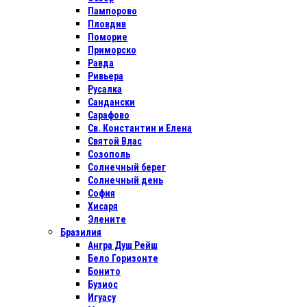
Пампорово
Пловдив
Поморие
Приморско
Равда
Ривьера
Русалка
Сандански
Сарафово
Св. Константин и Елена
Святой Влас
Созополь
Солнечный берег
Солнечный день
София
Хисаря
Элените
Бразилия
Ангра Душ Рейш
Бело Горизонте
Бонито
Бузиос
Игуасу