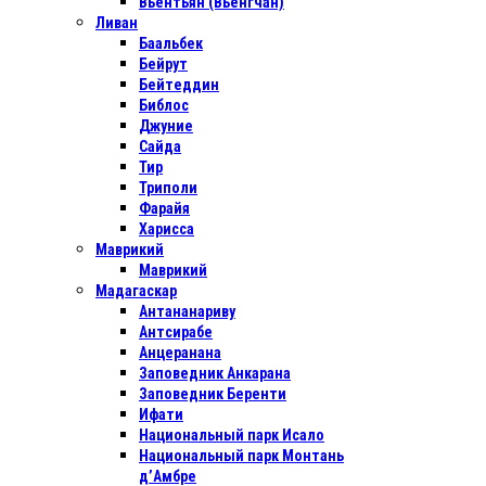
Вьентьян (Вьенгчан)
Ливан
Баальбек
Бейрут
Бейтеддин
Библос
Джуние
Сайда
Тир
Триполи
Фарайя
Харисса
Маврикий
Маврикий
Мадагаскар
Антананариву
Антсирабе
Анцеранана
Заповедник Анкарана
Заповедник Беренти
Ифати
Национальный парк Исало
Национальный парк Монтань
д’Амбре