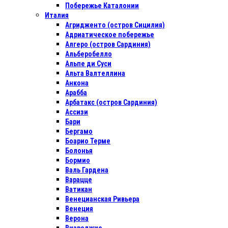
Побережье Каталонии
Италия
Агридженто (остров Сицилия)
Адриатическое побережье
Алгеро (остров Сардиния)
Альберобелло
Альпе ди Суси
Альта Валтеллина
Анкона
Арабба
Арбатакс (остров Сардиния)
Ассизи
Бари
Бергамо
Боарио Терме
Болонья
Бормио
Валь Гардена
Варацце
Ватикан
Венецианская Ривьера
Венеция
Верона