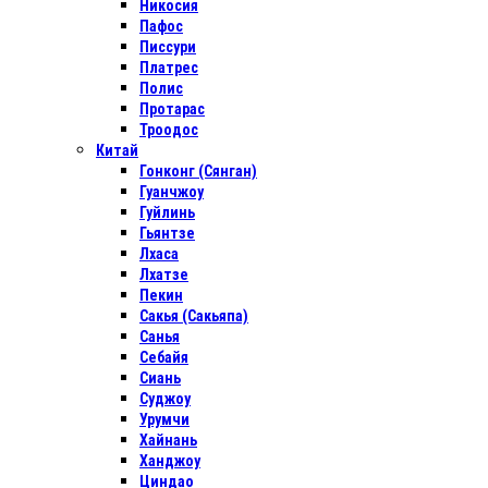
Никосия
Пафос
Писсури
Платрес
Полис
Протарас
Троодос
Китай
Гонконг (Сянган)
Гуанчжоу
Гуйлинь
Гьянтзе
Лхаса
Лхатзе
Пекин
Сакья (Сакьяпа)
Санья
Себайя
Сиань
Суджоу
Урумчи
Хайнань
Ханджоу
Циндао