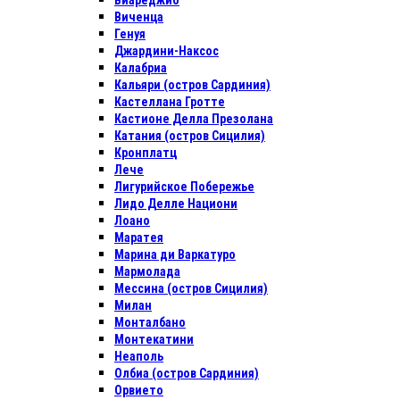
Виареджио
Виченца
Генуя
Джардини-Наксос
Калабриа
Кальяри (остров Сардиния)
Кастеллана Гротте
Кастионе Делла Презолана
Катания (остров Сицилия)
Кронплатц
Лече
Лигурийское Побережье
Лидо Делле Национи
Лоано
Маратея
Марина ди Варкатуро
Мармолада
Мессина (остров Сицилия)
Милан
Монталбано
Монтекатини
Неаполь
Олбиа (остров Сардиния)
Орвието