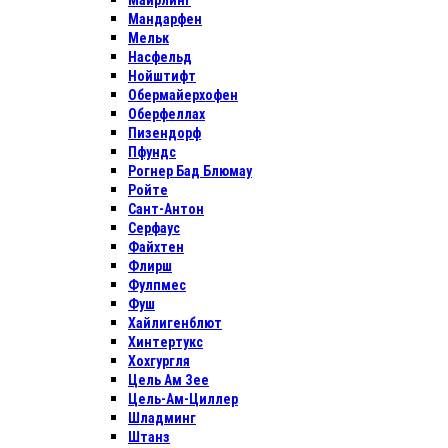
Майрлинг
Мандарфен
Мельк
Насфельд
Нойштифт
Обермайерхофен
Оберфеллах
Пизендорф
Пфундс
Рогнер Бад Блюмау
Ройте
Сант-Антон
Серфаус
Файхтен
Флирш
Фулпмес
Фуш
Хайлигенблют
Хинтертукс
Хохгургля
Цель Ам Зее
Цель-Ам-Циллер
Шладминг
Штанз