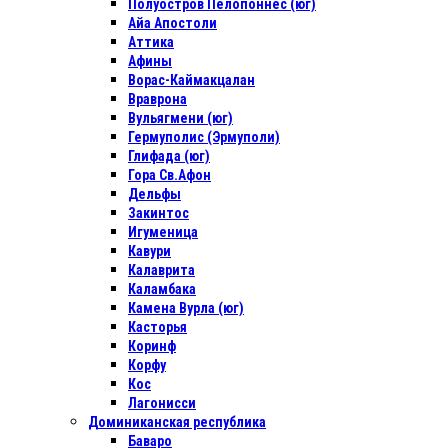
Полуостров Пелопоннес (юг)
Айа Апостоли
Аттика
Афины
Ворас-Каймакцалан
Враврона
Вульягмени (юг)
Гермуполис (Эрмуполи)
Глифада (юг)
Гора Св.Афон
Дельфы
Закинтос
Игуменица
Кавури
Калаврита
Каламбака
Камена Вурла (юг)
Касторья
Коринф
Корфу
Кос
Лагонисси
Доминиканская республика
Баваро