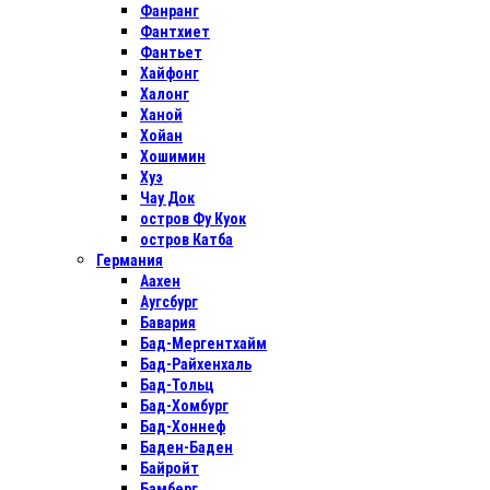
Фанранг
Фантхиет
Фантьет
Хайфонг
Халонг
Ханой
Хойан
Хошимин
Хуэ
Чау Док
остров Фу Куок
остров Катба
Германия
Аахен
Аугсбург
Бавария
Бад-Мергентхайм
Бад-Райхенхаль
Бад-Тольц
Бад-Хомбург
Бад-Хоннеф
Баден-Баден
Байройт
Бамберг