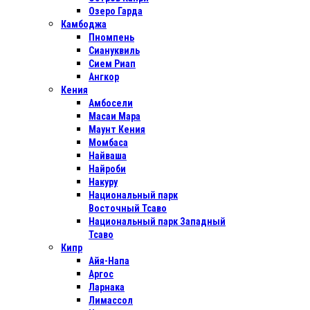
Озеро Гарда
Камбоджа
Пномпень
Сиануквиль
Сием Риап
Ангкор
Кения
Амбосели
Масаи Мара
Маунт Кения
Момбаса
Найваша
Найроби
Накуру
Национальный парк
Восточный Тсаво
Национальный парк Западный
Тсаво
Кипр
Айя-Напа
Аргос
Ларнака
Лимассол