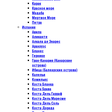
Карак
Красное море
Мадаба
Мертвое Море
Петра
Испания
Авила
Аликанте
Алкала де Энарес
Аранхуэс
Бланес
Гернике
Гран-Канария (Канарские
острова)
Ибица (Балеарские острова)
Калелья
Комильяс
Коста Бланка
Коста Брава
Коста Дель Гарраф
Коста Дель Маресме
Коста Дель Соль
Коста Дорада