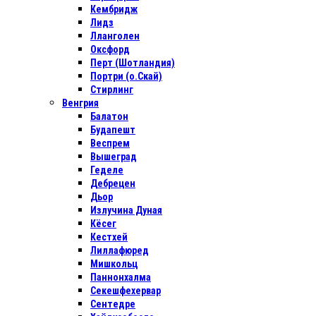
Кембридж
Лидз
Лланголен
Оксфорд
Перт (Шотландия)
Портри (о.Скай)
Стирлинг
Венгрия
Балатон
Будапешт
Веспрем
Вышеград
Геделе
Дебрецен
Дьор
Излучина Дуная
Кёсег
Кестхей
Лиллафюред
Мишкольц
Паннонхалма
Секешфехервар
Сентедре