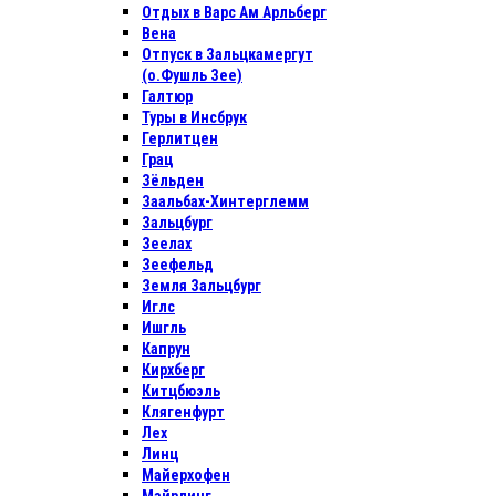
Отдых в Варс Ам Арльберг
Вена
Отпуск в Зальцкамергут
(о.Фушль Зее)
Галтюр
Туры в Инсбрук
Герлитцен
Грац
Зёльден
Заальбах-Хинтерглемм
Зальцбург
Зеелах
Зеефельд
Земля Зальцбург
Иглс
Ишгль
Капрун
Кирхберг
Китцбюэль
Клягенфурт
Лех
Линц
Майерхофен