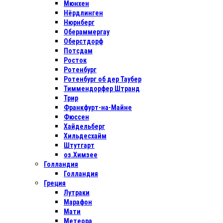
Мюнхен
Нёрдлинген
Нюрнберг
Обераммергау
Оберстдорф
Потсдам
Росток
Ротенбург
Ротенбург об дер Таубер
Тиммендорфер Штранд
Трир
Франкфурт-на-Майне
Фюссен
Хайдельберг
Хильдесхайм
Штутгарт
оз.Химзее
Голландия
Голландия
Греция
Лутраки
Марафон
Мати
Метеора