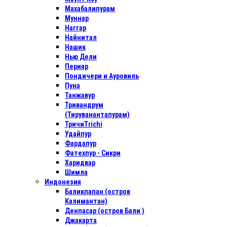
Махабалипурам
Муннар
Наггар
Найнитал
Нашик
Нью Дели
Перияр
Пондичери и Ауровиль
Пуна
Танжавур
Тривандрум
(Тируванантапурам)
ТричиTrichi
Удайпур
Фардапур
Фатехпур - Сикри
Харидвар
Шимла
Индонезия
Баликпапан (остров
Калимантан)
Денпасар (остров Бали )
Джакарта