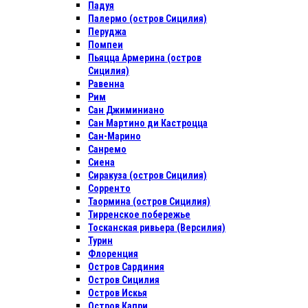
Падуя
Палермо (остров Сицилия)
Перуджа
Помпеи
Пьяцца Армерина (остров
Сицилия)
Равенна
Рим
Сан Джиминиано
Сан Мартино ди Кастроцца
Сан-Марино
Санремо
Сиена
Сиракуза (остров Сицилия)
Сорренто
Таормина (остров Сицилия)
Тирренское побережье
Тосканская ривьера (Версилия)
Турин
Флоренция
Остров Сардиния
Остров Сицилия
Остров Искья
Остров Капри