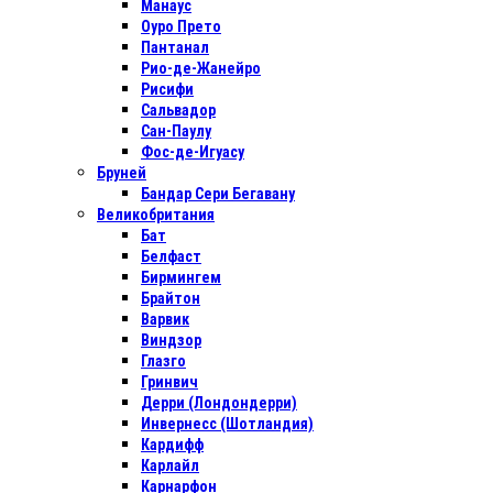
Манаус
Оуро Прето
Пантанал
Рио-де-Жанейро
Рисифи
Сальвадор
Сан-Паулу
Фос-де-Игуасу
Бруней
Бандар Сери Бегавану
Великобритания
Бат
Белфаст
Бирмингем
Брайтон
Варвик
Виндзор
Глазго
Гринвич
Дерри (Лондондерри)
Инвернесс (Шотландия)
Кардифф
Карлайл
Карнарфон