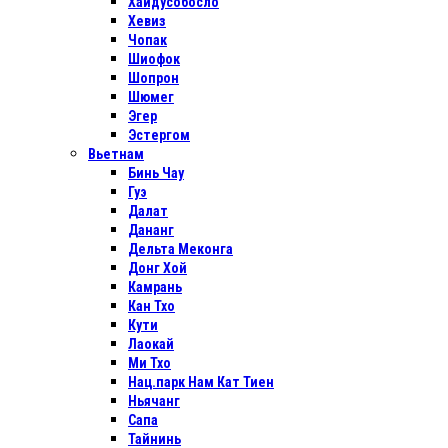
Хайдусобосло
Хевиз
Чопак
Шиофок
Шопрон
Шюмег
Эгер
Эстергом
Вьетнам
Бинь Чау
Гуэ
Далат
Дананг
Дельта Меконга
Донг Хой
Камрань
Кан Тхо
Кути
Лаокай
Ми Тхо
Нац.парк Нам Кат Тиен
Ньячанг
Сапа
Тайнинь