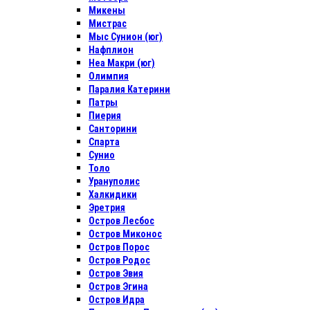
Микены
Мистрас
Мыс Сунион (юг)
Нафплион
Неа Макри (юг)
Олимпия
Паралия Катерини
Патры
Пиерия
Санторини
Спарта
Сунио
Толо
Урануполис
Халкидики
Эретрия
Остров Лесбос
Остров Миконос
Остров Порос
Остров Родос
Остров Эвия
Остров Эгина
Остров Идра