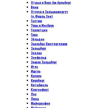
Отдых в Варс Ам Арльберг
Вена
Отпуск в Зальцкамергут
(о.Фушль Зее)
Галтюр
Туры в Инсбрук
Герлитцен
Грац
Зёльден
Заальбах-Хинтерглемм
Зальцбург
Зеелах
Зеефельд
Земля Зальцбург
Иглс
Ишгль
Капрун
Кирхберг
Китцбюэль
Клягенфурт
Лех
Линц
Майерхофен