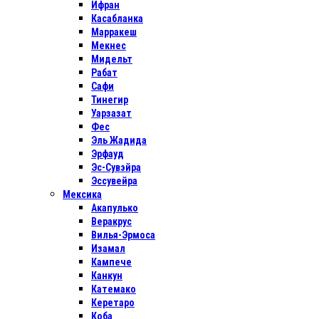
Ифран
Касабланка
Марракеш
Мекнес
Мидельт
Рабат
Сафи
Тинегир
Уарзазат
Фес
Эль Жадида
Эрфауд
Эс-Сувэйра
Эссувейра
Мексика
Акапулько
Веракрус
Вилья-Эрмоса
Изамал
Кампече
Канкун
Катемако
Керетаро
Коба