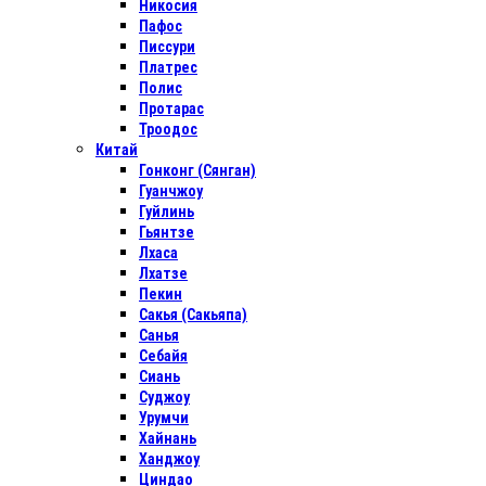
Никосия
Пафос
Писсури
Платрес
Полис
Протарас
Троодос
Китай
Гонконг (Сянган)
Гуанчжоу
Гуйлинь
Гьянтзе
Лхаса
Лхатзе
Пекин
Сакья (Сакьяпа)
Санья
Себайя
Сиань
Суджоу
Урумчи
Хайнань
Ханджоу
Циндао