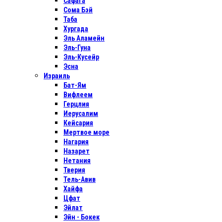
Сафага
Сома Бэй
Таба
Хургада
Эль Аламейн
Эль-Гуна
Эль-Кусейр
Эсна
Израиль
Бат-Ям
Вифлеем
Герцлия
Иерусалим
Кейсария
Мертвое море
Нагария
Назарет
Нетания
Тверия
Тель-Авив
Хайфа
Цфат
Эйлат
Эйн - Бокек