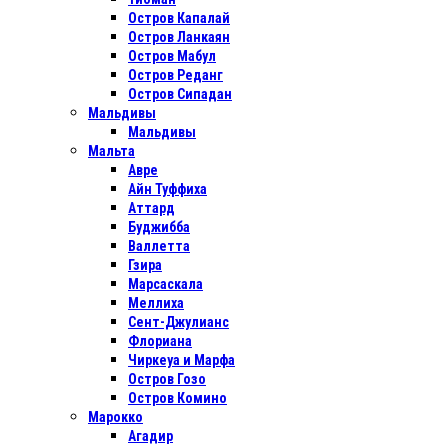
Остров Капалай
Остров Ланкаян
Остров Мабул
Остров Реданг
Остров Сипадан
Мальдивы
Мальдивы
Мальта
Авре
Айн Туффиха
Аттард
Буджибба
Валлетта
Гзира
Марсаскала
Меллиха
Сент-Джулианс
Флориана
Чиркеуа и Марфа
Остров Гозо
Остров Комино
Марокко
Агадир