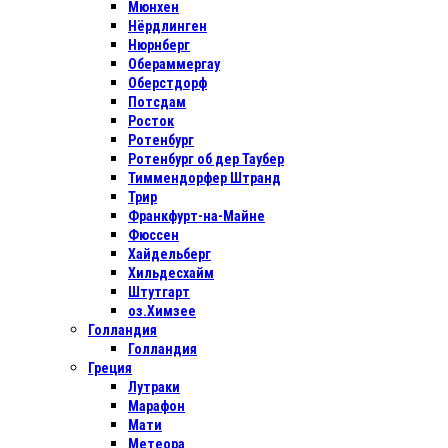
Мюнхен
Нёрдлинген
Нюрнберг
Обераммергау
Оберстдорф
Потсдам
Росток
Ротенбург
Ротенбург об дер Таубер
Тиммендорфер Штранд
Трир
Франкфурт-на-Майне
Фюссен
Хайдельберг
Хильдесхайм
Штутгарт
оз.Химзее
Голландия
Голландия
Греция
Лутраки
Марафон
Мати
Метеора