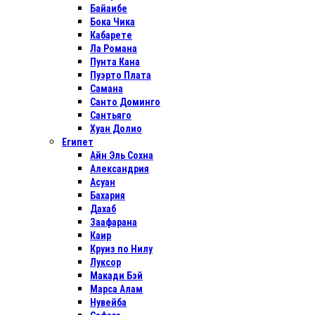
Байаибе
Бока Чика
Кабарете
Ла Романа
Пунта Кана
Пуэрто Плата
Самана
Санто Доминго
Сантьяго
Хуан Долио
Египет
Айн Эль Сохна
Александрия
Асуан
Бахария
Дахаб
Заафарана
Каир
Круиз по Нилу
Луксор
Макади Бэй
Марса Алам
Нувейба