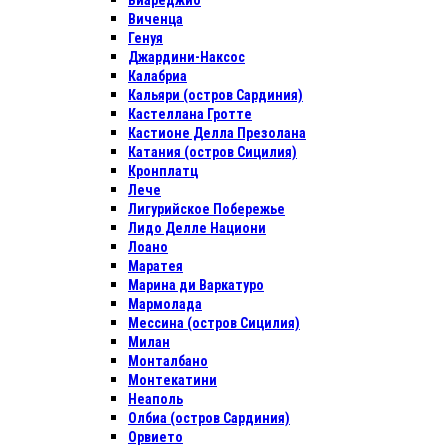
Виареджио
Виченца
Генуя
Джардини-Наксос
Калабриа
Кальяри (остров Сардиния)
Кастеллана Гротте
Кастионе Делла Презолана
Катания (остров Сицилия)
Кронплатц
Лече
Лигурийское Побережье
Лидо Делле Национи
Лоано
Маратея
Марина ди Варкатуро
Мармолада
Мессина (остров Сицилия)
Милан
Монталбано
Монтекатини
Неаполь
Олбиа (остров Сардиния)
Орвието