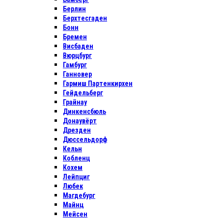
Берлин
Берхтесгаден
Бонн
Бремен
Висбаден
Вюрцбург
Гамбург
Ганновер
Гармиш Партенкирхен
Гейдельберг
Грайнау
Динкенсбюль
Донаувёрт
Дрезден
Дюссельдорф
Кельн
Кобленц
Кохем
Лейпциг
Любек
Магдебург
Майнц
Мейсен