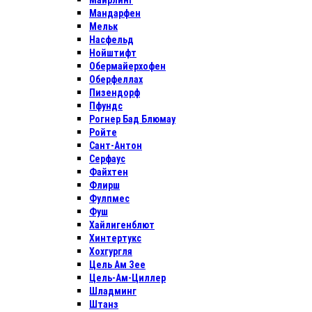
Майрлинг
Мандарфен
Мельк
Насфельд
Нойштифт
Обермайерхофен
Оберфеллах
Пизендорф
Пфундс
Рогнер Бад Блюмау
Ройте
Сант-Антон
Серфаус
Файхтен
Флирш
Фулпмес
Фуш
Хайлигенблют
Хинтертукс
Хохгургля
Цель Ам Зее
Цель-Ам-Циллер
Шладминг
Штанз