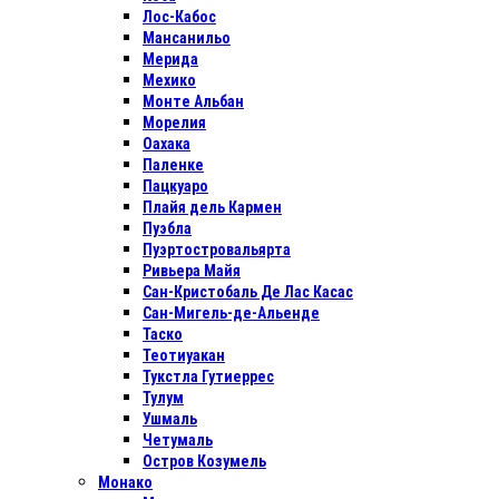
Лос-Кабос
Мансанильо
Мерида
Мехико
Монте Альбан
Морелия
Оахака
Паленке
Пацкуаро
Плайя дель Кармен
Пуэбла
Пуэртостровальярта
Ривьера Майя
Сан-Кристобаль Де Лас Касас
Сан-Мигель-де-Альенде
Таско
Теотиуакан
Тукстла Гутиеррес
Тулум
Ушмаль
Четумаль
Остров Козумель
Монако