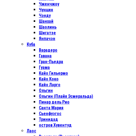
Чженчжоу
Чунцин
Чэнду
Шанхай
Шаолинь
Шигатзе
Янпачэн
Куба
Варадеро
Гавана
Гран-Пьедра
Гуама
Кайо Гильермо
Кайо Коко
Кайо Ларго
Ольгин
Ольгин (Плайя Эсмеральда)
Пинар дель Рио
Санта Мария
Сьенфуэгос
Тринидад
остров Хувентуд
Лаос