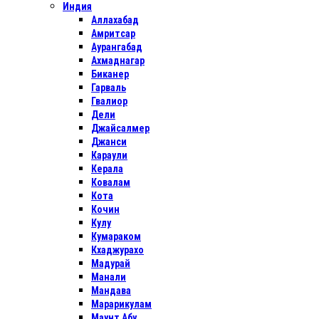
Индия
Аллахабад
Амритсар
Аурангабад
Ахмаднагар
Биканер
Гарваль
Гвалиор
Дели
Джайсалмер
Джанси
Караули
Керала
Ковалам
Кота
Кочин
Кулу
Кумараком
Кхаджурахо
Мадурай
Манали
Мандава
Марарикулам
Маунт Абу