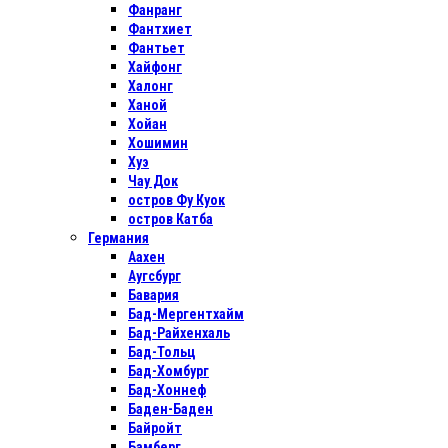
Фанранг
Фантхиет
Фантьет
Хайфонг
Халонг
Ханой
Хойан
Хошимин
Хуэ
Чау Док
остров Фу Куок
остров Катба
Германия
Аахен
Аугсбург
Бавария
Бад-Мергентхайм
Бад-Райхенхаль
Бад-Тольц
Бад-Хомбург
Бад-Хоннеф
Баден-Баден
Байройт
Бамберг