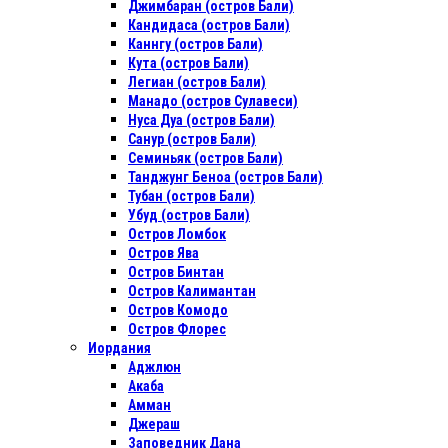
Джимбаран (остров Бали)
Кандидаса (остров Бали)
Каннгу (остров Бали)
Кута (остров Бали)
Легиан (остров Бали)
Манадо (остров Сулавеси)
Нуса Дуа (остров Бали)
Санур (остров Бали)
Семиньяк (остров Бали)
Танджунг Беноа (остров Бали)
Тубан (остров Бали)
Убуд (остров Бали)
Остров Ломбок
Остров Ява
Остров Бинтан
Остров Калимантан
Остров Комодо
Остров Флорес
Иордания
Аджлюн
Акаба
Амман
Джераш
Заповедник Дана