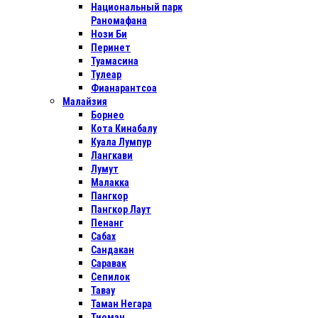
Национальный парк
Раномафана
Нози Би
Перинет
Туамасина
Тулеар
Фианарантсоа
Малайзия
Борнео
Кота Кинабалу
Куала Лумпур
Лангкави
Лумут
Малакка
Пангкор
Пангкор Лаут
Пенанг
Сабах
Сандакан
Саравак
Сепилок
Тавау
Таман Негара
Тиоман