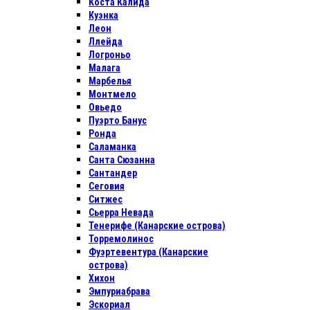
Коста Калида
Куэнка
Леон
Ллейда
Логроньо
Малага
Марбелья
Монтмело
Овьедо
Пуэрто Банус
Ронда
Саламанка
Санта Сюзанна
Сантандер
Сеговия
Ситжес
Сьерра Невада
Тенерифе (Канарские острова)
Торремолинос
Фуэртевентура (Канарские
острова)
Хихон
Эмпуриабрава
Эскориал