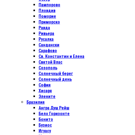
Пампорово
Пловдив
Поморие
Приморско
Равда
Ривьера
Русалка
Сандански
Сарафово
Св. Константин и Елена
Святой Влас
Созополь
Солнечный берег
Солнечный день
София
Хисаря
Элените
Бразилия
Ангра Душ Рейш
Бело Горизонте
Бонито
Бузиос
Игуасу