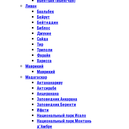
Вьентьян (Вьенгчан)
Ливан
Баальбек
Бейрут
Бейтеддин
Библос
Джуние
Сайда
Тир
Триполи
Фарайя
Харисса
Маврикий
Маврикий
Мадагаскар
Антананариву
Антсирабе
Анцеранана
Заповедник Анкарана
Заповедник Беренти
Ифати
Национальный парк Исало
Национальный парк Монтань
д’Амбре