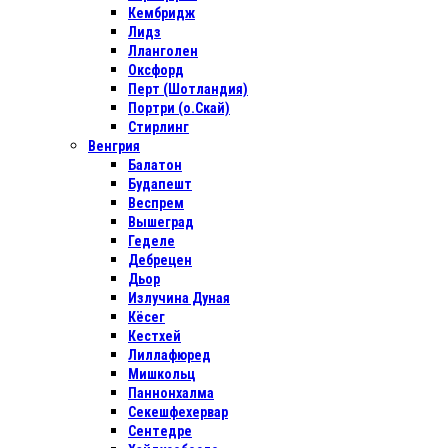
Кембридж
Лидз
Лланголен
Оксфорд
Перт (Шотландия)
Портри (о.Скай)
Стирлинг
Венгрия
Балатон
Будапешт
Веспрем
Вышеград
Геделе
Дебрецен
Дьор
Излучина Дуная
Кёсег
Кестхей
Лиллафюред
Мишкольц
Паннонхалма
Секешфехервар
Сентедре