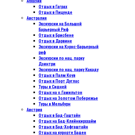
Абхазия
Отдых в Гаграх
Отдых в Пицунде
Австралия
Экскурсии на Большой
Барьерный Риф
Отдых в Бриcбене
Отдых в Дарвине
Экскурсии на Кэрнс-Барьерный
риф
Экскурсии по нац. парку
Дэинтри
Экскурсии по нац. парку Какаду
Отдых в Палм Коув
Отдых в Порт Дуглас
Туры в Сидней
Отдых на о.Гамильтон
Отдых на Золотом Побережье
Туры в Мельбурн
Австрия
Отдых в Бад-Гаштайн
Отдых на Бад-Кляйнкирххайм
Отдых в Бад-Хофгаштайн
Отдых на курорте Баден