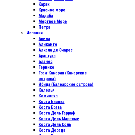
Карак
Красное море
Мадаба
Мертвое Море
Петра
Испания
Авила
Аликанте
Алкала де Энарес
Аранхуэс
Бланес
Гернике
Гран-Канария (Канарские
острова)
Ибица (Балеарские острова)
Калелья
Комильяс
Коста Бланка
Коста Брава
Коста Дель Гарраф
Коста Дель Маресме
Коста Дель Соль
Коста Дорада