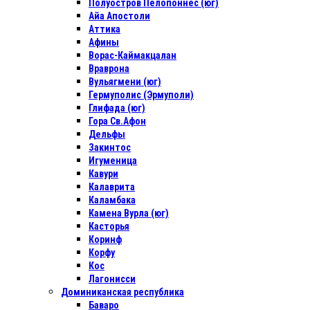
Полуостров Пелопоннес (юг)
Айа Апостоли
Аттика
Афины
Ворас-Каймакцалан
Враврона
Вульягмени (юг)
Гермуполис (Эрмуполи)
Глифада (юг)
Гора Св.Афон
Дельфы
Закинтос
Игуменица
Кавури
Калаврита
Каламбака
Камена Вурла (юг)
Касторья
Коринф
Корфу
Кос
Лагонисси
Доминиканская республика
Баваро