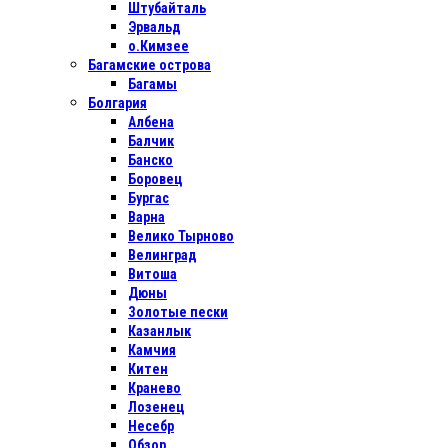
Штубайталь
Эрвальд
о.Кимзее
Багамские острова
Багамы
Болгария
Албена
Балчик
Банско
Боровец
Бургас
Варна
Велико Тырново
Велинград
Витоша
Дюны
Золотые пески
Казанлык
Камчия
Китен
Кранево
Лозенец
Несебр
Обзор