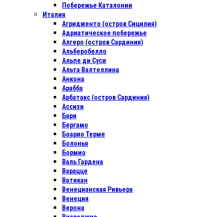
Побережье Каталонии
Италия
Агридженто (остров Сицилия)
Адриатическое побережье
Алгеро (остров Сардиния)
Альберобелло
Альпе ди Суси
Альта Валтеллина
Анкона
Арабба
Арбатакс (остров Сардиния)
Ассизи
Бари
Бергамо
Боарио Терме
Болонья
Бормио
Валь Гардена
Варацце
Ватикан
Венецианская Ривьера
Венеция
Верона