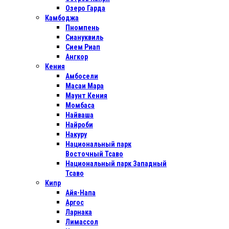
Озеро Гарда
Камбоджа
Пномпень
Сиануквиль
Сием Риап
Ангкор
Кения
Амбосели
Масаи Мара
Маунт Кения
Момбаса
Найваша
Найроби
Накуру
Национальный парк
Восточный Тсаво
Национальный парк Западный
Тсаво
Кипр
Айя-Напа
Аргос
Ларнака
Лимассол