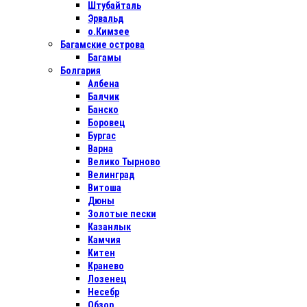
Штубайталь
Эрвальд
о.Кимзее
Багамские острова
Багамы
Болгария
Албена
Балчик
Банско
Боровец
Бургас
Варна
Велико Тырново
Велинград
Витоша
Дюны
Золотые пески
Казанлык
Камчия
Китен
Кранево
Лозенец
Несебр
Обзор