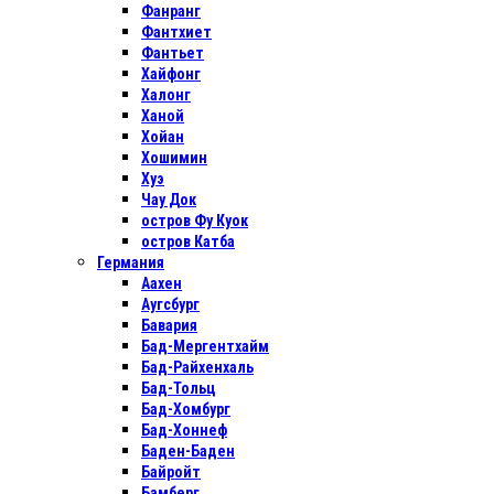
Фанранг
Фантхиет
Фантьет
Хайфонг
Халонг
Ханой
Хойан
Хошимин
Хуэ
Чау Док
остров Фу Куок
остров Катба
Германия
Аахен
Аугсбург
Бавария
Бад-Мергентхайм
Бад-Райхенхаль
Бад-Тольц
Бад-Хомбург
Бад-Хоннеф
Баден-Баден
Байройт
Бамберг