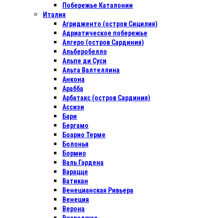
Побережье Каталонии
Италия
Агридженто (остров Сицилия)
Адриатическое побережье
Алгеро (остров Сардиния)
Альберобелло
Альпе ди Суси
Альта Валтеллина
Анкона
Арабба
Арбатакс (остров Сардиния)
Ассизи
Бари
Бергамо
Боарио Терме
Болонья
Бормио
Валь Гардена
Варацце
Ватикан
Венецианская Ривьера
Венеция
Верона