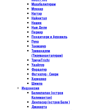
Махабалипурам
Муннар
Наггар
Найнитал
Нашик
Нью Дели
Перияр
Пондичери и Ауровиль
Пуна
Танжавур
Тривандрум
(Тируванантапурам)
ТричиTrichi
Удайпур
Фардапур
Фатехпур - Сикри
Харидвар
Шимла
Индонезия
Баликпапан (остров
Калимантан)
Денпасар (остров Бали )
Джакарта