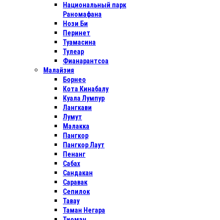
Национальный парк
Раномафана
Нози Би
Перинет
Туамасина
Тулеар
Фианарантсоа
Малайзия
Борнео
Кота Кинабалу
Куала Лумпур
Лангкави
Лумут
Малакка
Пангкор
Пангкор Лаут
Пенанг
Сабах
Сандакан
Саравак
Сепилок
Тавау
Таман Негара
Тиоман