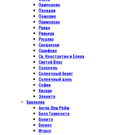
Пампорово
Пловдив
Поморие
Приморско
Равда
Ривьера
Русалка
Сандански
Сарафово
Св. Константин и Елена
Святой Влас
Созополь
Солнечный берег
Солнечный день
София
Хисаря
Элените
Бразилия
Ангра Душ Рейш
Бело Горизонте
Бонито
Бузиос
Игуасу