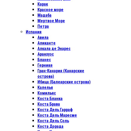
Карак
Красное море
Мадаба
Мертвое Море
Петра
Испания
Авила
Аликанте
Алкала де Энарес
Аранхуэс
Бланес
Гернике
Гран-Канария (Канарские
острова)
Ибица (Балеарские острова)
Калелья
Комильяс
Коста Бланка
Коста Брава
Коста Дель Гарраф
Коста Дель Маресме
Коста Дель Соль
Коста Дорада