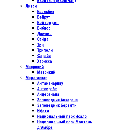
Вьентьян (Вьенгчан)
Ливан
Баальбек
Бейрут
Бейтеддин
Библос
Джуние
Сайда
Тир
Триполи
Фарайя
Харисса
Маврикий
Маврикий
Мадагаскар
Антананариву
Антсирабе
Анцеранана
Заповедник Анкарана
Заповедник Беренти
Ифати
Национальный парк Исало
Национальный парк Монтань
д’Амбре