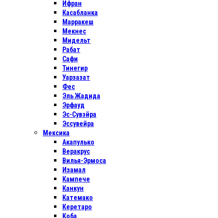
Ифран
Касабланка
Марракеш
Мекнес
Мидельт
Рабат
Сафи
Тинегир
Уарзазат
Фес
Эль Жадида
Эрфауд
Эс-Сувэйра
Эссувейра
Мексика
Акапулько
Веракрус
Вилья-Эрмоса
Изамал
Кампече
Канкун
Катемако
Керетаро
Коба