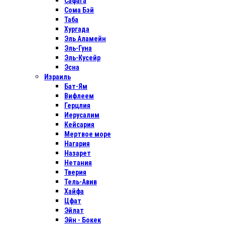
Сафага
Сома Бэй
Таба
Хургада
Эль Аламейн
Эль-Гуна
Эль-Кусейр
Эсна
Израиль
Бат-Ям
Вифлеем
Герцлия
Иерусалим
Кейсария
Мертвое море
Нагария
Назарет
Нетания
Тверия
Тель-Авив
Хайфа
Цфат
Эйлат
Эйн - Бокек