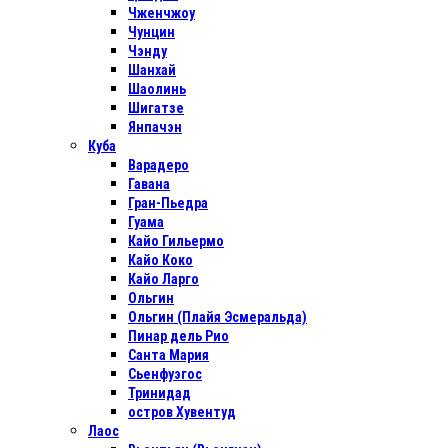
Чженчжоу
Чунцин
Чэнду
Шанхай
Шаолинь
Шигатзе
Янпачэн
Куба
Варадеро
Гавана
Гран-Пьедра
Гуама
Кайо Гильермо
Кайо Коко
Кайо Ларго
Ольгин
Ольгин (Плайя Эсмеральда)
Пинар дель Рио
Санта Мария
Сьенфуэгос
Тринидад
остров Хувентуд
Лаос