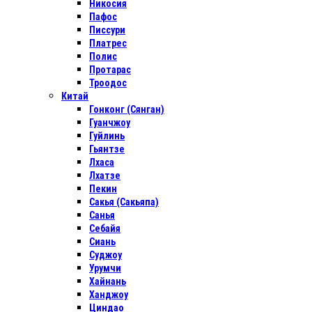
Никосия
Пафос
Писсури
Платрес
Полис
Протарас
Троодос
Китай
Гонконг (Сянган)
Гуанчжоу
Гуйлинь
Гьянтзе
Лхаса
Лхатзе
Пекин
Сакья (Сакьяпа)
Санья
Себайя
Сиань
Суджоу
Урумчи
Хайнань
Ханджоу
Циндао