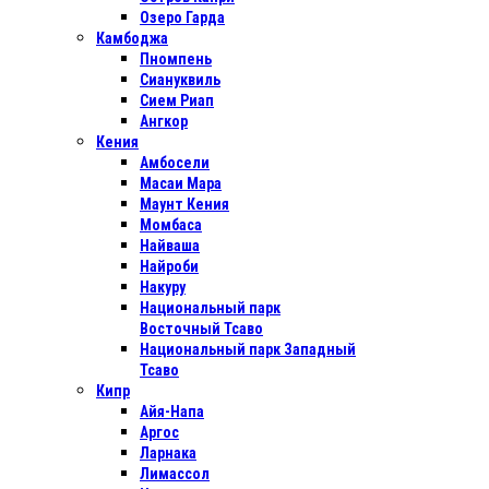
Озеро Гарда
Камбоджа
Пномпень
Сиануквиль
Сием Риап
Ангкор
Кения
Амбосели
Масаи Мара
Маунт Кения
Момбаса
Найваша
Найроби
Накуру
Национальный парк
Восточный Тсаво
Национальный парк Западный
Тсаво
Кипр
Айя-Напа
Аргос
Ларнака
Лимассол