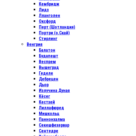
Кембридж
Лидз
Лланголен
Оксфорд
Перт (Шотландия)
Портри (о.Скай)
Стирлинг
Венгрия
Балатон
Будапешт
Веспрем
Вышеград
Геделе
Дебрецен
Дьор
Излучина Дуная
Кёсег
Кестхей
Лиллафюред
Мишкольц
Паннонхалма
Секешфехервар
Сентедре