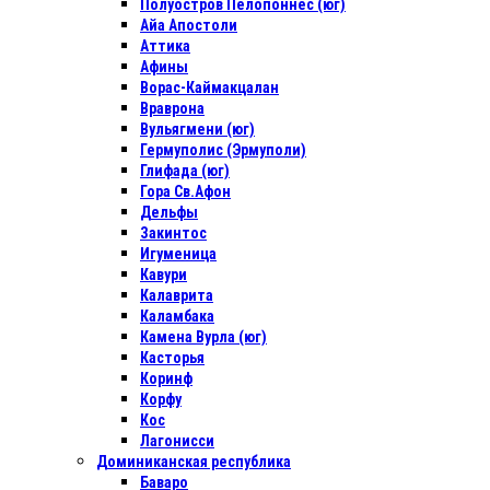
Полуостров Пелопоннес (юг)
Айа Апостоли
Аттика
Афины
Ворас-Каймакцалан
Враврона
Вульягмени (юг)
Гермуполис (Эрмуполи)
Глифада (юг)
Гора Св.Афон
Дельфы
Закинтос
Игуменица
Кавури
Калаврита
Каламбака
Камена Вурла (юг)
Касторья
Коринф
Корфу
Кос
Лагонисси
Доминиканская республика
Баваро