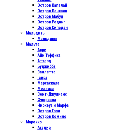
Остров Капалай
Остров Ланкаян
Остров Мабул
Остров Реданг
Остров Сипадан
Мальдивы
Мальдивы
Мальта
Авре
Айн Туффиха
Аттард
Буджибба
Валлетта
Гзира
Марсаскала
Меллиха
Сент-Джулианс
Флориана
Чиркеуа и Марфа
Остров Гозо
Остров Комино
Марокко
Агадир