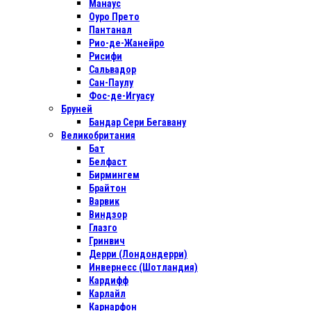
Манаус
Оуро Прето
Пантанал
Рио-де-Жанейро
Рисифи
Сальвадор
Сан-Паулу
Фос-де-Игуасу
Бруней
Бандар Сери Бегавану
Великобритания
Бат
Белфаст
Бирмингем
Брайтон
Варвик
Виндзор
Глазго
Гринвич
Дерри (Лондондерри)
Инвернесс (Шотландия)
Кардифф
Карлайл
Карнарфон