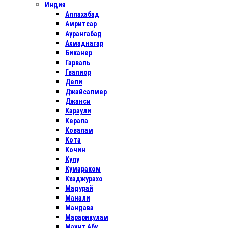
Индия
Аллахабад
Амритсар
Аурангабад
Ахмаднагар
Биканер
Гарваль
Гвалиор
Дели
Джайсалмер
Джанси
Караули
Керала
Ковалам
Кота
Кочин
Кулу
Кумараком
Кхаджурахо
Мадурай
Манали
Мандава
Марарикулам
Маунт Абу