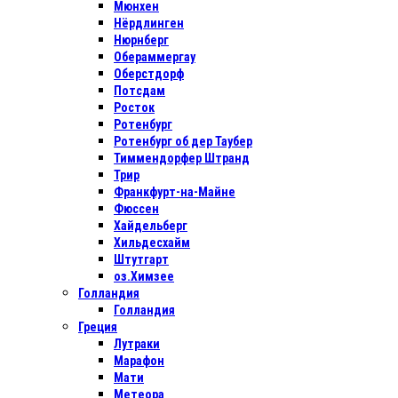
Мюнхен
Нёрдлинген
Нюрнберг
Обераммергау
Оберстдорф
Потсдам
Росток
Ротенбург
Ротенбург об дер Таубер
Тиммендорфер Штранд
Трир
Франкфурт-на-Майне
Фюссен
Хайдельберг
Хильдесхайм
Штутгарт
оз.Химзее
Голландия
Голландия
Греция
Лутраки
Марафон
Мати
Метеора