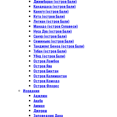
Джимбаран (остров Бали)
Кандидаса (остров Бали)
Каннгу (остров Бали)
Кута (остров Бали)
Легиан (остров Бали)
Манадо (остров Сулавеси)
Нуса Дуа (остров Бали)
Санур (остров Бали)
Семиньяк (остров Бали)
Танджунг Беноа (остров Бали)
Тубан (остров Бали)
Убуд (остров Бали)
Остров Ломбок
Остров Ява
Остров Бинтан
Остров Калимантан
Остров Комодо
Остров Флорес
Иордания
Аджлюн
Акаба
Амман
Джераш
Заповедник Дана