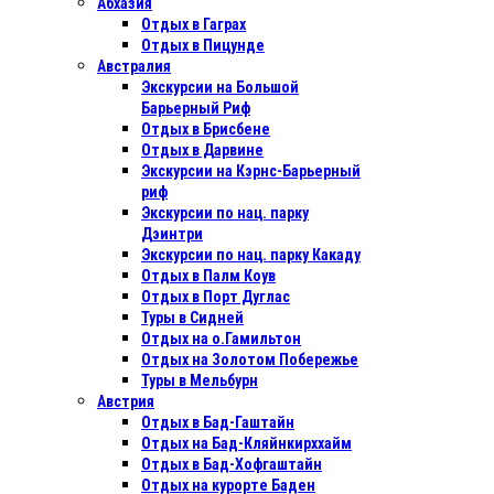
Абхазия
Отдых в Гаграх
Отдых в Пицунде
Австралия
Экскурсии на Большой
Барьерный Риф
Отдых в Бриcбене
Отдых в Дарвине
Экскурсии на Кэрнс-Барьерный
риф
Экскурсии по нац. парку
Дэинтри
Экскурсии по нац. парку Какаду
Отдых в Палм Коув
Отдых в Порт Дуглас
Туры в Сидней
Отдых на о.Гамильтон
Отдых на Золотом Побережье
Туры в Мельбурн
Австрия
Отдых в Бад-Гаштайн
Отдых на Бад-Кляйнкирххайм
Отдых в Бад-Хофгаштайн
Отдых на курорте Баден