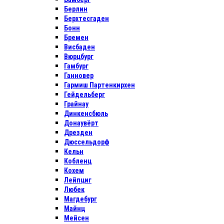
Берлин
Берхтесгаден
Бонн
Бремен
Висбаден
Вюрцбург
Гамбург
Ганновер
Гармиш Партенкирхен
Гейдельберг
Грайнау
Динкенсбюль
Донаувёрт
Дрезден
Дюссельдорф
Кельн
Кобленц
Кохем
Лейпциг
Любек
Магдебург
Майнц
Мейсен