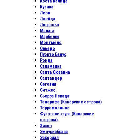
Коста Калида
Куэнка
Леон
Ллейда
Логроньо
Малага
Марбелья
Монтмело
Овьедо
Пуэрто Банус
Ронда
Саламанка
Санта Сюзанна
Сантандер
Сеговия
Ситжес
Сьерра Невада
Тенерифе (Канарские острова)
Торремолинос
Фуэртевентура (Канарские
острова)
Хихон
Эмпуриабрава
Эскориал