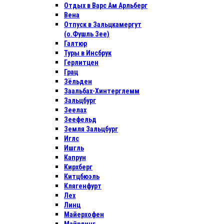
Отдых в Варс Ам Арльберг
Вена
Отпуск в Зальцкамергут
(о.Фушль Зее)
Галтюр
Туры в Инсбрук
Герлитцен
Грац
Зёльден
Заальбах-Хинтерглемм
Зальцбург
Зеелах
Зеефельд
Земля Зальцбург
Иглс
Ишгль
Капрун
Кирхберг
Китцбюэль
Клягенфурт
Лех
Линц
Майерхофен