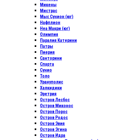
Микены
Мистрас
Мыс Сунион (юг)
Нафплион
Неа Макри (юг)
Олимпия
Паралия Катерини
Патры
Пиерия
Санторини
Спарта
Сунио
Толо
Урануполис
Халкидики
Эретрия
Остров Лесбос
Остров Миконос
Остров Порос
Остров Родос
Остров Эвия
Остров Эгина
Остров Идра