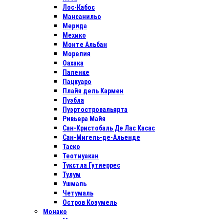
Лос-Кабос
Мансанильо
Мерида
Мехико
Монте Альбан
Морелия
Оахака
Паленке
Пацкуаро
Плайя дель Кармен
Пуэбла
Пуэртостровальярта
Ривьера Майя
Сан-Кристобаль Де Лас Касас
Сан-Мигель-де-Альенде
Таско
Теотиуакан
Тукстла Гутиеррес
Тулум
Ушмаль
Четумаль
Остров Козумель
Монако