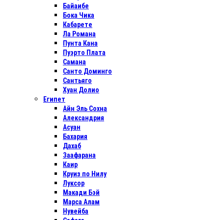
Байаибе
Бока Чика
Кабарете
Ла Романа
Пунта Кана
Пуэрто Плата
Самана
Санто Доминго
Сантьяго
Хуан Долио
Египет
Айн Эль Сохна
Александрия
Асуан
Бахария
Дахаб
Заафарана
Каир
Круиз по Нилу
Луксор
Макади Бэй
Марса Алам
Нувейба