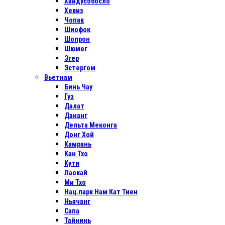
Хайдусобосло
Хевиз
Чопак
Шиофок
Шопрон
Шюмег
Эгер
Эстергом
Вьетнам
Бинь Чау
Гуэ
Далат
Дананг
Дельта Меконга
Донг Хой
Камрань
Кан Тхо
Кути
Лаокай
Ми Тхо
Нац.парк Нам Кат Тиен
Ньячанг
Сапа
Тайнинь