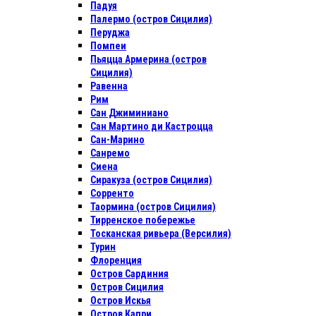
Падуя
Палермо (остров Сицилия)
Перуджа
Помпеи
Пьяцца Армерина (остров
Сицилия)
Равенна
Рим
Сан Джиминиано
Сан Мартино ди Кастроцца
Сан-Марино
Санремо
Сиена
Сиракуза (остров Сицилия)
Сорренто
Таормина (остров Сицилия)
Тирренское побережье
Тосканская ривьера (Версилия)
Турин
Флоренция
Остров Сардиния
Остров Сицилия
Остров Искья
Остров Капри