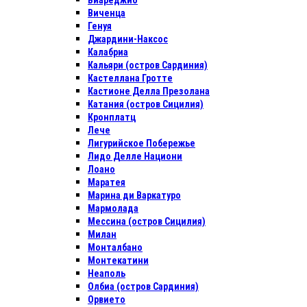
Виареджио
Виченца
Генуя
Джардини-Наксос
Калабриа
Кальяри (остров Сардиния)
Кастеллана Гротте
Кастионе Делла Презолана
Катания (остров Сицилия)
Кронплатц
Лече
Лигурийское Побережье
Лидо Делле Национи
Лоано
Маратея
Марина ди Варкатуро
Мармолада
Мессина (остров Сицилия)
Милан
Монталбано
Монтекатини
Неаполь
Олбиа (остров Сардиния)
Орвието