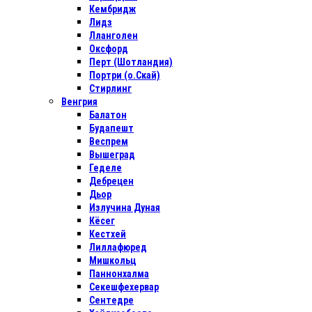
Кембридж
Лидз
Лланголен
Оксфорд
Перт (Шотландия)
Портри (о.Скай)
Стирлинг
Венгрия
Балатон
Будапешт
Веспрем
Вышеград
Геделе
Дебрецен
Дьор
Излучина Дуная
Кёсег
Кестхей
Лиллафюред
Мишкольц
Паннонхалма
Секешфехервар
Сентедре