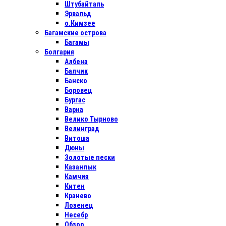
Штубайталь
Эрвальд
о.Кимзее
Багамские острова
Багамы
Болгария
Албена
Балчик
Банско
Боровец
Бургас
Варна
Велико Тырново
Велинград
Витоша
Дюны
Золотые пески
Казанлык
Камчия
Китен
Кранево
Лозенец
Несебр
Обзор