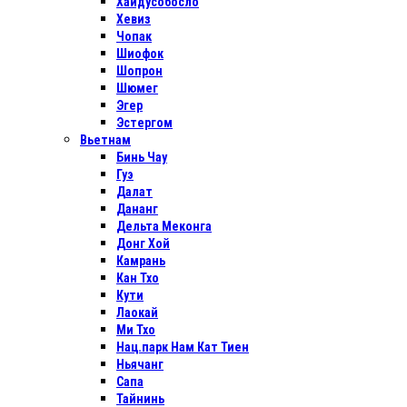
Хайдусобосло
Хевиз
Чопак
Шиофок
Шопрон
Шюмег
Эгер
Эстергом
Вьетнам
Бинь Чау
Гуэ
Далат
Дананг
Дельта Меконга
Донг Хой
Камрань
Кан Тхо
Кути
Лаокай
Ми Тхо
Нац.парк Нам Кат Тиен
Ньячанг
Сапа
Тайнинь