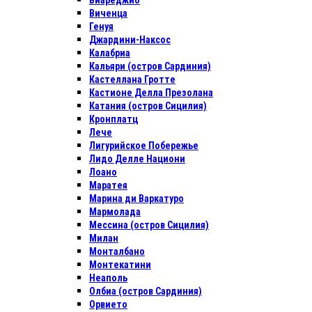
Виареджио
Виченца
Генуя
Джардини-Наксос
Калабриа
Кальяри (остров Сардиния)
Кастеллана Гротте
Кастионе Делла Презолана
Катания (остров Сицилия)
Кронплатц
Лече
Лигурийское Побережье
Лидо Делле Национи
Лоано
Маратея
Марина ди Варкатуро
Мармолада
Мессина (остров Сицилия)
Милан
Монталбано
Монтекатини
Неаполь
Олбиа (остров Сардиния)
Орвието