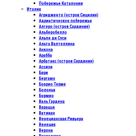
Побережье Каталонии
Италия
Агридженто (остров Сицилия)
Адриатическое побережье
Алгеро (остров Сардиния)
Альберобелло
Альпе ди Суси
Альта Валтеллина
Анкона
Арабба
Арбатакс (остров Сардиния)
Ассизи
Бари
Бергамо
Боарио Терме
Болонья
Бормио
Валь Гардена
Варацце
Ватикан
Венецианская Ривьера
Венеция
Верона