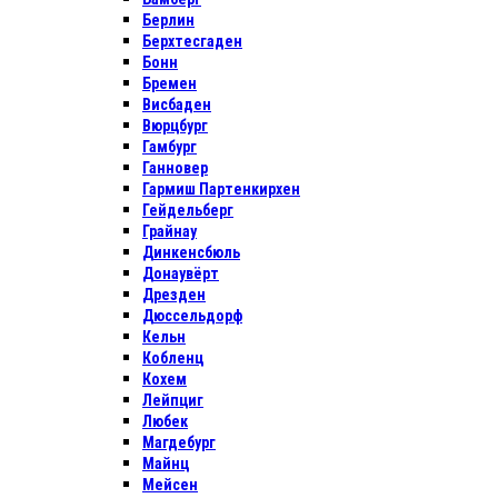
Берлин
Берхтесгаден
Бонн
Бремен
Висбаден
Вюрцбург
Гамбург
Ганновер
Гармиш Партенкирхен
Гейдельберг
Грайнау
Динкенсбюль
Донаувёрт
Дрезден
Дюссельдорф
Кельн
Кобленц
Кохем
Лейпциг
Любек
Магдебург
Майнц
Мейсен