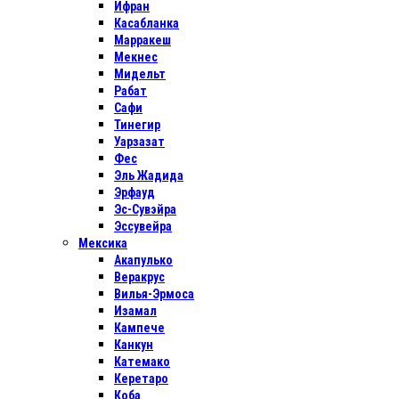
Ифран
Касабланка
Марракеш
Мекнес
Мидельт
Рабат
Сафи
Тинегир
Уарзазат
Фес
Эль Жадида
Эрфауд
Эс-Сувэйра
Эссувейра
Мексика
Акапулько
Веракрус
Вилья-Эрмоса
Изамал
Кампече
Канкун
Катемако
Керетаро
Коба