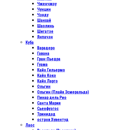
Чженчжоу
Чунцин
Чэнду
Шанхай
Шаолинь
Шигатзе
Янпачэн
Куба
Варадеро
Гавана
Гран-Пьедра
Гуама
Кайо Гильермо
Кайо Коко
Кайо Ларго
Ольгин
Ольгин (Плайя Эсмеральда)
Пинар дель Рио
Санта Мария
Сьенфуэгос
Тринидад
остров Хувентуд
Лаос