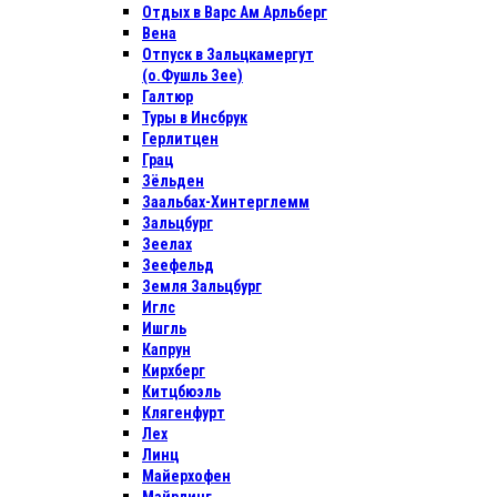
Отдых в Варс Ам Арльберг
Вена
Отпуск в Зальцкамергут
(о.Фушль Зее)
Галтюр
Туры в Инсбрук
Герлитцен
Грац
Зёльден
Заальбах-Хинтерглемм
Зальцбург
Зеелах
Зеефельд
Земля Зальцбург
Иглс
Ишгль
Капрун
Кирхберг
Китцбюэль
Клягенфурт
Лех
Линц
Майерхофен