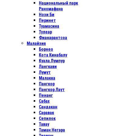
Национальный парк
Раномафана
Нози Би
Перинет
Туамасина
Тулеар
Фианарантсоа
Малайзия
Борнео
Кота Кинабалу
Куала Лумпур
Лангкави
Лумут
Малакка
Пангкор
Пангкор Лаут
Пенанг
Сабах
Сандакан
Саравак
Сепилок
Тавау
Таман Негара
Тиоман