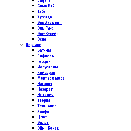
Сафага
Сома Бэй
Таба
Хургада
Эль Аламейн
Эль-Гуна
Эль-Кусейр
Эсна
Израиль
Бат-Ям
Вифлеем
Герцлия
Иерусалим
Кейсария
Мертвое море
Нагария
Назарет
Нетания
Тверия
Тель-Авив
Хайфа
Цфат
Эйлат
Эйн - Бокек