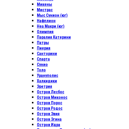
Микены
Мистрас
Мыс Сунион (юг)
Нафплион
Неа Макри (юг)
Олимпия
Паралия Катерини
Патры
Пиерия
Санторини
Спарта
Сунио
Толо
Урануполис
Халкидики
Эретрия
Остров Лесбос
Остров Миконос
Остров Порос
Остров Родос
Остров Эвия
Остров Эгина
Остров Идра