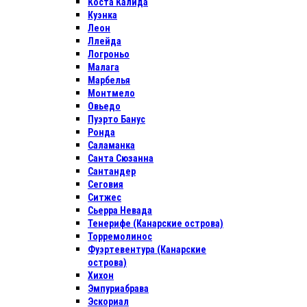
Коста Калида
Куэнка
Леон
Ллейда
Логроньо
Малага
Марбелья
Монтмело
Овьедо
Пуэрто Банус
Ронда
Саламанка
Санта Сюзанна
Сантандер
Сеговия
Ситжес
Сьерра Невада
Тенерифе (Канарские острова)
Торремолинос
Фуэртевентура (Канарские
острова)
Хихон
Эмпуриабрава
Эскориал