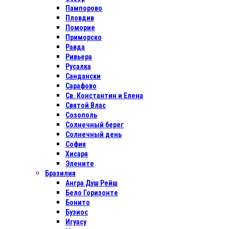
Пампорово
Пловдив
Поморие
Приморско
Равда
Ривьера
Русалка
Сандански
Сарафово
Св. Константин и Елена
Святой Влас
Созополь
Солнечный берег
Солнечный день
София
Хисаря
Элените
Бразилия
Ангра Душ Рейш
Бело Горизонте
Бонито
Бузиос
Игуасу