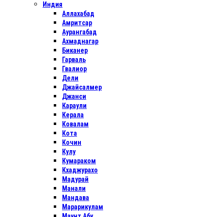
Индия
Аллахабад
Амритсар
Аурангабад
Ахмаднагар
Биканер
Гарваль
Гвалиор
Дели
Джайсалмер
Джанси
Караули
Керала
Ковалам
Кота
Кочин
Кулу
Кумараком
Кхаджурахо
Мадурай
Манали
Мандава
Марарикулам
Маунт Абу