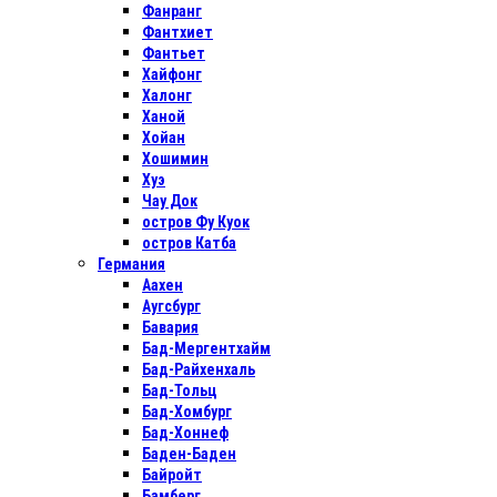
Фанранг
Фантхиет
Фантьет
Хайфонг
Халонг
Ханой
Хойан
Хошимин
Хуэ
Чау Док
остров Фу Куок
остров Катба
Германия
Аахен
Аугсбург
Бавария
Бад-Мергентхайм
Бад-Райхенхаль
Бад-Тольц
Бад-Хомбург
Бад-Хоннеф
Баден-Баден
Байройт
Бамберг