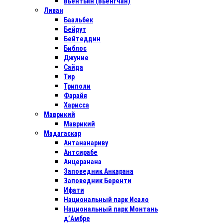
Вьентьян (Вьенгчан)
Ливан
Баальбек
Бейрут
Бейтеддин
Библос
Джуние
Сайда
Тир
Триполи
Фарайя
Харисса
Маврикий
Маврикий
Мадагаскар
Антананариву
Антсирабе
Анцеранана
Заповедник Анкарана
Заповедник Беренти
Ифати
Национальный парк Исало
Национальный парк Монтань
д’Амбре