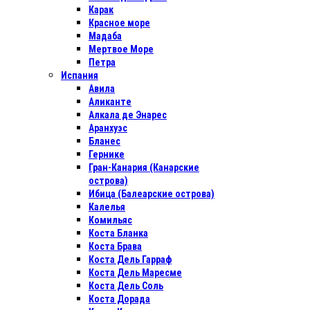
Карак
Красное море
Мадаба
Мертвое Море
Петра
Испания
Авила
Аликанте
Алкала де Энарес
Аранхуэс
Бланес
Гернике
Гран-Канария (Канарские
острова)
Ибица (Балеарские острова)
Калелья
Комильяс
Коста Бланка
Коста Брава
Коста Дель Гарраф
Коста Дель Маресме
Коста Дель Соль
Коста Дорада