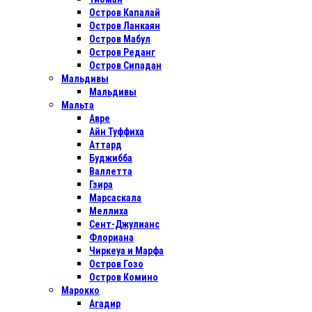
Остров Капалай
Остров Ланкаян
Остров Мабул
Остров Реданг
Остров Сипадан
Мальдивы
Мальдивы
Мальта
Авре
Айн Туффиха
Аттард
Буджибба
Валлетта
Гзира
Марсаскала
Меллиха
Сент-Джулианс
Флориана
Чиркеуа и Марфа
Остров Гозо
Остров Комино
Марокко
Агадир