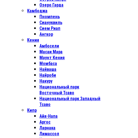
Озеро Гарда
Камбоджа
Пномпень
Сиануквиль
Сием Риап
Ангкор
Кения
Амбосели
Масаи Мара
Маунт Кения
Момбаса
Найваша
Найроби
Накуру
Национальный парк
Восточный Тсаво
Национальный парк Западный
Тсаво
Кипр
Айя-Напа
Аргос
Ларнака
Лимассол