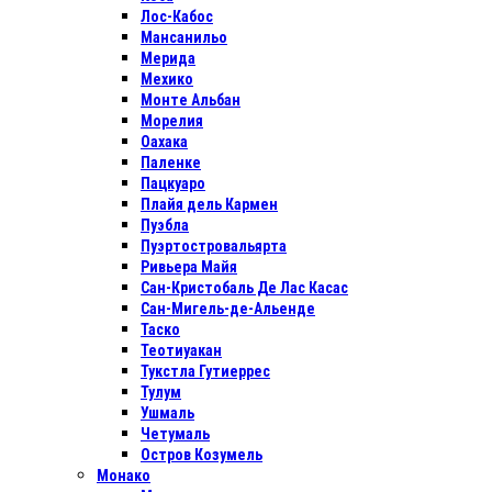
Лос-Кабос
Мансанильо
Мерида
Мехико
Монте Альбан
Морелия
Оахака
Паленке
Пацкуаро
Плайя дель Кармен
Пуэбла
Пуэртостровальярта
Ривьера Майя
Сан-Кристобаль Де Лас Касас
Сан-Мигель-де-Альенде
Таско
Теотиуакан
Тукстла Гутиеррес
Тулум
Ушмаль
Четумаль
Остров Козумель
Монако