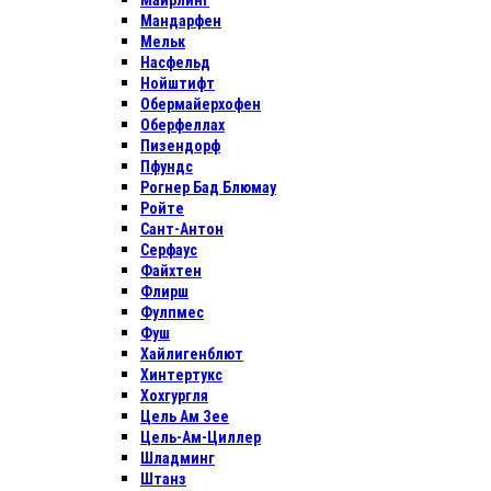
Майрлинг
Мандарфен
Мельк
Насфельд
Нойштифт
Обермайерхофен
Оберфеллах
Пизендорф
Пфундс
Рогнер Бад Блюмау
Ройте
Сант-Антон
Серфаус
Файхтен
Флирш
Фулпмес
Фуш
Хайлигенблют
Хинтертукс
Хохгургля
Цель Ам Зее
Цель-Ам-Циллер
Шладминг
Штанз