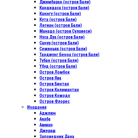
Джимбаран (остров Бали)
Кандидаса (остров Бали)
Каннгу (остров Бали)
Кута (остров Бали)
Легиан (остров Бали)
Манадо (остров Сулавеси)
Нуса Дуа (остров Бали)
Санур (остров Бали)
Семиньяк (остров Бали)
Танджунг Беноа (остров Бали)
Тубан (остров Бали)
Убуд (остров Бали)
Остров Ломбок
Остров Ява
Остров Бинтан
Остров Калимантан
Остров Комодо
Остров Флорес
Иордания
Аджлюн
Акаба
Амман
Джераш
Заповедник Дана