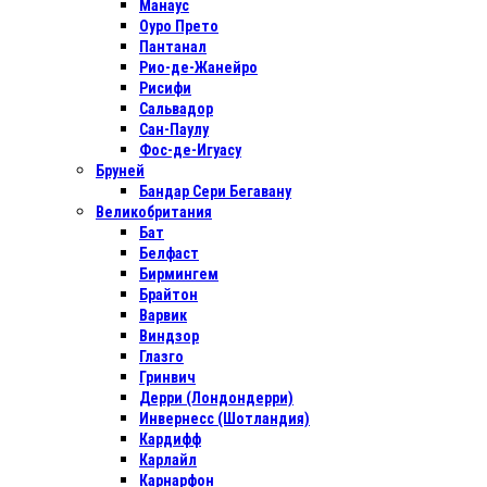
Манаус
Оуро Прето
Пантанал
Рио-де-Жанейро
Рисифи
Сальвадор
Сан-Паулу
Фос-де-Игуасу
Бруней
Бандар Сери Бегавану
Великобритания
Бат
Белфаст
Бирмингем
Брайтон
Варвик
Виндзор
Глазго
Гринвич
Дерри (Лондондерри)
Инвернесс (Шотландия)
Кардифф
Карлайл
Карнарфон