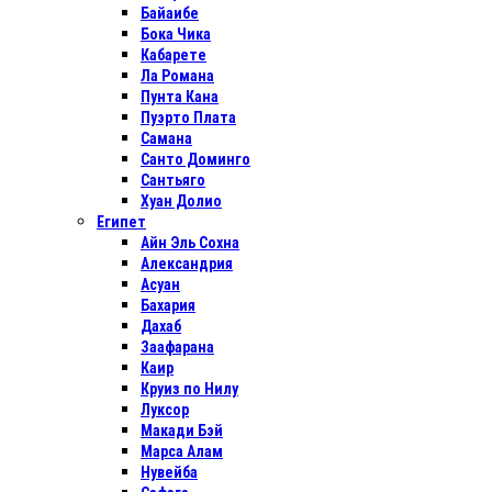
Байаибе
Бока Чика
Кабарете
Ла Романа
Пунта Кана
Пуэрто Плата
Самана
Санто Доминго
Сантьяго
Хуан Долио
Египет
Айн Эль Сохна
Александрия
Асуан
Бахария
Дахаб
Заафарана
Каир
Круиз по Нилу
Луксор
Макади Бэй
Марса Алам
Нувейба