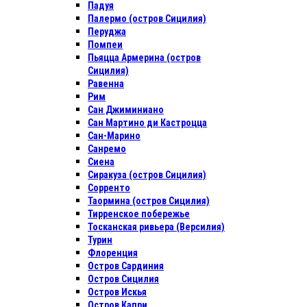
Падуя
Палермо (остров Сицилия)
Перуджа
Помпеи
Пьяцца Армерина (остров
Сицилия)
Равенна
Рим
Сан Джиминиано
Сан Мартино ди Кастроцца
Сан-Марино
Санремо
Сиена
Сиракуза (остров Сицилия)
Сорренто
Таормина (остров Сицилия)
Тирренское побережье
Тосканская ривьера (Версилия)
Турин
Флоренция
Остров Сардиния
Остров Сицилия
Остров Искья
Остров Капри