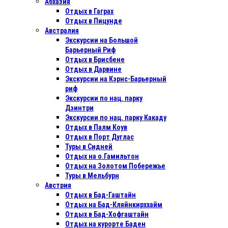
Абхазия
Отдых в Гаграх
Отдых в Пицунде
Австралия
Экскурсии на Большой
Барьерный Риф
Отдых в Бриcбене
Отдых в Дарвине
Экскурсии на Кэрнс-Барьерный
риф
Экскурсии по нац. парку
Дэинтри
Экскурсии по нац. парку Какаду
Отдых в Палм Коув
Отдых в Порт Дуглас
Туры в Сидней
Отдых на о.Гамильтон
Отдых на Золотом Побережье
Туры в Мельбурн
Австрия
Отдых в Бад-Гаштайн
Отдых на Бад-Кляйнкирххайм
Отдых в Бад-Хофгаштайн
Отдых на курорте Баден