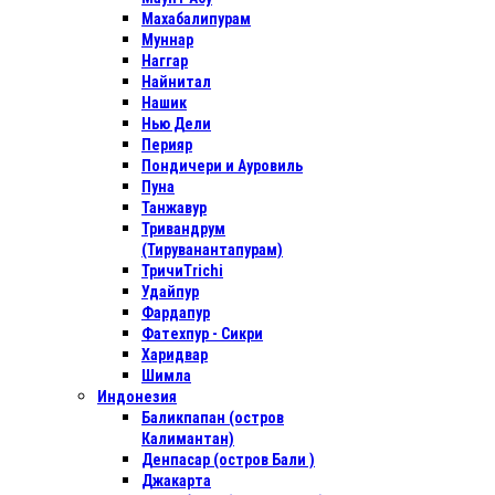
Махабалипурам
Муннар
Наггар
Найнитал
Нашик
Нью Дели
Перияр
Пондичери и Ауровиль
Пуна
Танжавур
Тривандрум
(Тируванантапурам)
ТричиTrichi
Удайпур
Фардапур
Фатехпур - Сикри
Харидвар
Шимла
Индонезия
Баликпапан (остров
Калимантан)
Денпасар (остров Бали )
Джакарта