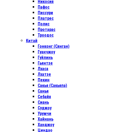
Никосия
Пафос
Писсури
Платрес
Полис
Протарас
Троодос
Китай
Гонконг (Сянган)
Гуанчжоу
Гуйлинь
Гьянтзе
Лхаса
Лхатзе
Пекин
Сакья (Сакьяпа)
Санья
Себайя
Сиань
Суджоу
Урумчи
Хайнань
Ханджоу
Циндао