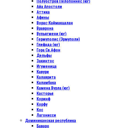
Полуостров Пелопоннес (юг)
Айа Апостоли
Аттика
Афины
Ворас-Каймакцалан
Враврона
Вульягмени (юг)
Гермуполис (Эрмуполи)
Глифада (юг)
Гора Св.Афон
Дельфы
Закинтос
Игуменица
Кавури
Калаврита
Каламбака
Камена Вурла (юг)
Касторья
Коринф
Корфу
Кос
Лагонисси
Доминиканская республика
Баваро