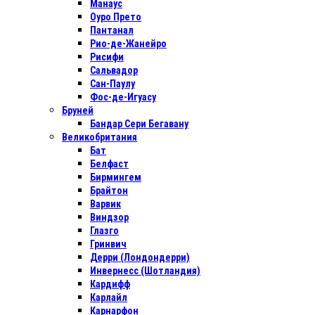
Манаус
Оуро Прето
Пантанал
Рио-де-Жанейро
Рисифи
Сальвадор
Сан-Паулу
Фос-де-Игуасу
Бруней
Бандар Сери Бегавану
Великобритания
Бат
Белфаст
Бирмингем
Брайтон
Варвик
Виндзор
Глазго
Гринвич
Дерри (Лондондерри)
Инвернесс (Шотландия)
Кардифф
Карлайл
Карнарфон