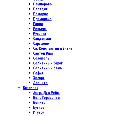
Пампорово
Пловдив
Поморие
Приморско
Равда
Ривьера
Русалка
Сандански
Сарафово
Св. Константин и Елена
Святой Влас
Созополь
Солнечный берег
Солнечный день
София
Хисаря
Элените
Бразилия
Ангра Душ Рейш
Бело Горизонте
Бонито
Бузиос
Игуасу