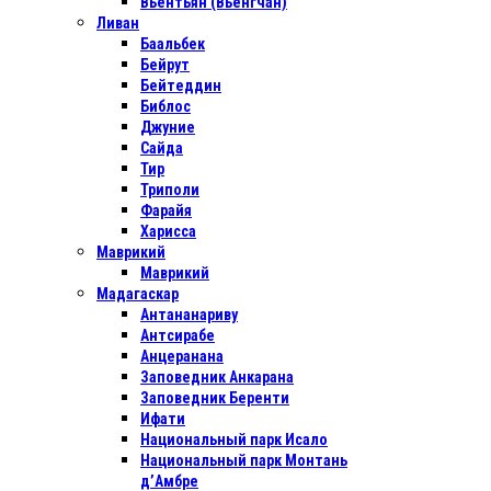
Вьентьян (Вьенгчан)
Ливан
Баальбек
Бейрут
Бейтеддин
Библос
Джуние
Сайда
Тир
Триполи
Фарайя
Харисса
Маврикий
Маврикий
Мадагаскар
Антананариву
Антсирабе
Анцеранана
Заповедник Анкарана
Заповедник Беренти
Ифати
Национальный парк Исало
Национальный парк Монтань
д’Амбре