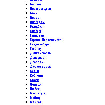
Берлин
Берхтесгаден
Бонн
Бремен
Висбаден
Вюрцбург
Гамбург
Ганновер
Гармиш Партенкирхен
Гейдельберг
Грайнау
Динкенсбюль
Донаувёрт
Дрезден
Дюссельдорф
Кельн
Кобленц
Кохем
Лейпциг
Любек
Магдебург
Майнц
Мейсен