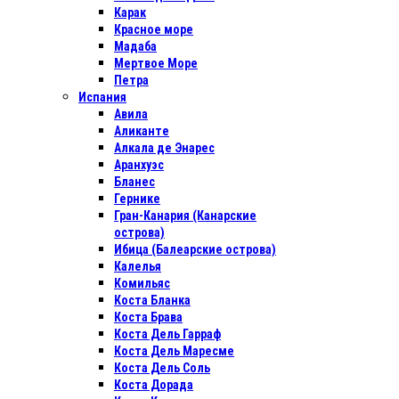
Карак
Красное море
Мадаба
Мертвое Море
Петра
Испания
Авила
Аликанте
Алкала де Энарес
Аранхуэс
Бланес
Гернике
Гран-Канария (Канарские
острова)
Ибица (Балеарские острова)
Калелья
Комильяс
Коста Бланка
Коста Брава
Коста Дель Гарраф
Коста Дель Маресме
Коста Дель Соль
Коста Дорада