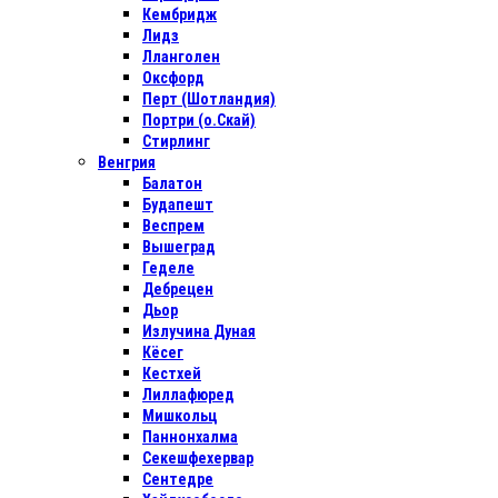
Кембридж
Лидз
Лланголен
Оксфорд
Перт (Шотландия)
Портри (о.Скай)
Стирлинг
Венгрия
Балатон
Будапешт
Веспрем
Вышеград
Геделе
Дебрецен
Дьор
Излучина Дуная
Кёсег
Кестхей
Лиллафюред
Мишкольц
Паннонхалма
Секешфехервар
Сентедре