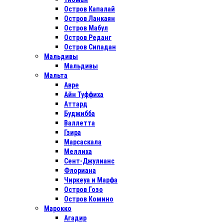
Остров Капалай
Остров Ланкаян
Остров Мабул
Остров Реданг
Остров Сипадан
Мальдивы
Мальдивы
Мальта
Авре
Айн Туффиха
Аттард
Буджибба
Валлетта
Гзира
Марсаскала
Меллиха
Сент-Джулианс
Флориана
Чиркеуа и Марфа
Остров Гозо
Остров Комино
Марокко
Агадир