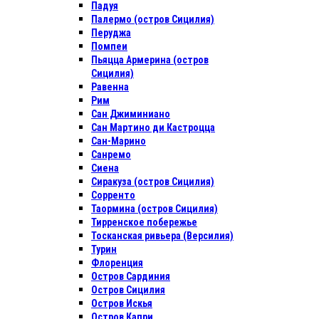
Падуя
Палермо (остров Сицилия)
Перуджа
Помпеи
Пьяцца Армерина (остров
Сицилия)
Равенна
Рим
Сан Джиминиано
Сан Мартино ди Кастроцца
Сан-Марино
Санремо
Сиена
Сиракуза (остров Сицилия)
Сорренто
Таормина (остров Сицилия)
Тирренское побережье
Тосканская ривьера (Версилия)
Турин
Флоренция
Остров Сардиния
Остров Сицилия
Остров Искья
Остров Капри