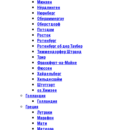
Мюнхен
Нёрдлинген
Нюрнберг
Обераммергау
Оберстдорф
Потсдам
Росток
Ротенбург
Ротенбург об дер Таубер
Тиммендорфер Штранд
Трир
Франкфурт-на-Майне
Фюссен
Хайдельберг
Хильдесхайм
Штутгарт
оз.Химзее
Голландия
Голландия
Греция
Лутраки
Марафон
Мати
Метеора