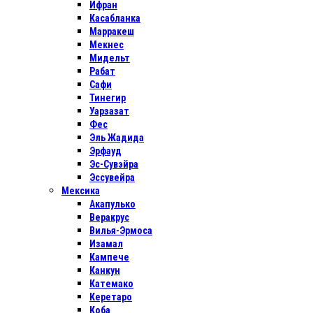
Ифран
Касабланка
Марракеш
Мекнес
Мидельт
Рабат
Сафи
Тинегир
Уарзазат
Фес
Эль Жадида
Эрфауд
Эс-Сувэйра
Эссувейра
Мексика
Акапулько
Веракрус
Вилья-Эрмоса
Изамал
Кампече
Канкун
Катемако
Керетаро
Коба