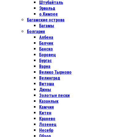
Штубайталь
Эрвальд
о.Кимзее
Багамские острова
Багамы
Болгария
Албена
Балчик
Банско
Боровец
Бургас
Варна
Велико Тырново
Велинград
Витоша
Дюны
Золотые пески
Казанлык
Камчия
Китен
Кранево
Лозенец
Несебр
Обзор