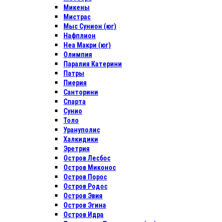
Микены
Мистрас
Мыс Сунион (юг)
Нафплион
Неа Макри (юг)
Олимпия
Паралия Катерини
Патры
Пиерия
Санторини
Спарта
Сунио
Толо
Урануполис
Халкидики
Эретрия
Остров Лесбос
Остров Миконос
Остров Порос
Остров Родос
Остров Эвия
Остров Эгина
Остров Идра