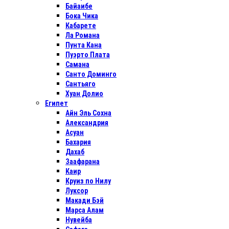
Байаибе
Бока Чика
Кабарете
Ла Романа
Пунта Кана
Пуэрто Плата
Самана
Санто Доминго
Сантьяго
Хуан Долио
Египет
Айн Эль Сохна
Александрия
Асуан
Бахария
Дахаб
Заафарана
Каир
Круиз по Нилу
Луксор
Макади Бэй
Марса Алам
Нувейба