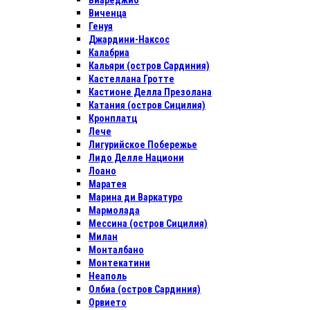
Виареджио
Виченца
Генуя
Джардини-Наксос
Калабриа
Кальяри (остров Сардиния)
Кастеллана Гротте
Кастионе Делла Презолана
Катания (остров Сицилия)
Кронплатц
Лече
Лигурийское Побережье
Лидо Делле Национи
Лоано
Маратея
Марина ди Варкатуро
Мармолада
Мессина (остров Сицилия)
Милан
Монталбано
Монтекатини
Неаполь
Олбиа (остров Сардиния)
Орвието