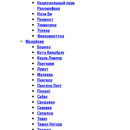
Национальный парк
Раномафана
Нози Би
Перинет
Туамасина
Тулеар
Фианарантсоа
Малайзия
Борнео
Кота Кинабалу
Куала Лумпур
Лангкави
Лумут
Малакка
Пангкор
Пангкор Лаут
Пенанг
Сабах
Сандакан
Саравак
Сепилок
Тавау
Таман Негара
Тиоман