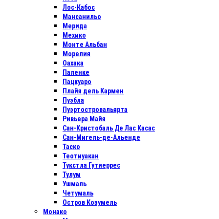
Лос-Кабос
Мансанильо
Мерида
Мехико
Монте Альбан
Морелия
Оахака
Паленке
Пацкуаро
Плайя дель Кармен
Пуэбла
Пуэртостровальярта
Ривьера Майя
Сан-Кристобаль Де Лас Касас
Сан-Мигель-де-Альенде
Таско
Теотиуакан
Тукстла Гутиеррес
Тулум
Ушмаль
Четумаль
Остров Козумель
Монако