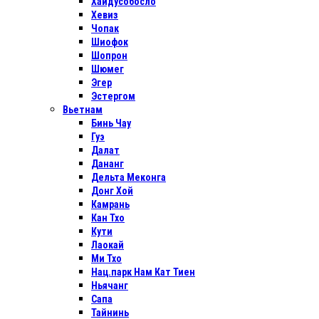
Хайдусобосло
Хевиз
Чопак
Шиофок
Шопрон
Шюмег
Эгер
Эстергом
Вьетнам
Бинь Чау
Гуэ
Далат
Дананг
Дельта Меконга
Донг Хой
Камрань
Кан Тхо
Кути
Лаокай
Ми Тхо
Нац.парк Нам Кат Тиен
Ньячанг
Сапа
Тайнинь