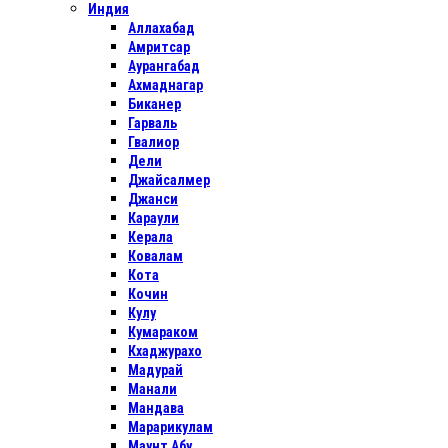
Индия
Аллахабад
Амритсар
Аурангабад
Ахмаднагар
Биканер
Гарваль
Гвалиор
Дели
Джайсалмер
Джанси
Караули
Керала
Ковалам
Кота
Кочин
Кулу
Кумараком
Кхаджурахо
Мадурай
Манали
Мандава
Марарикулам
Маунт Абу