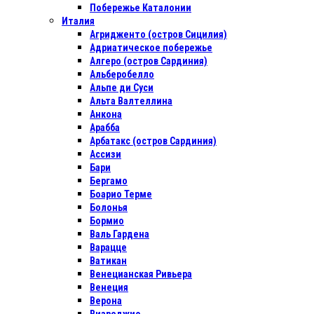
Побережье Каталонии
Италия
Агридженто (остров Сицилия)
Адриатическое побережье
Алгеро (остров Сардиния)
Альберобелло
Альпе ди Суси
Альта Валтеллина
Анкона
Арабба
Арбатакс (остров Сардиния)
Ассизи
Бари
Бергамо
Боарио Терме
Болонья
Бормио
Валь Гардена
Варацце
Ватикан
Венецианская Ривьера
Венеция
Верона