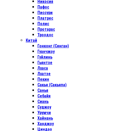
Никосия
Пафос
Писсури
Платрес
Полис
Протарас
Троодос
Китай
Гонконг (Сянган)
Гуанчжоу
Гуйлинь
Гьянтзе
Лхаса
Лхатзе
Пекин
Сакья (Сакьяпа)
Санья
Себайя
Сиань
Суджоу
Урумчи
Хайнань
Ханджоу
Циндао