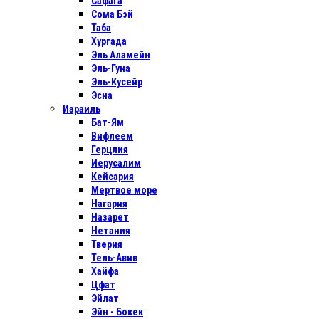
Сафага
Сома Бэй
Таба
Хургада
Эль Аламейн
Эль-Гуна
Эль-Кусейр
Эсна
Израиль
Бат-Ям
Вифлеем
Герцлия
Иерусалим
Кейсария
Мертвое море
Нагария
Назарет
Нетания
Тверия
Тель-Авив
Хайфа
Цфат
Эйлат
Эйн - Бокек