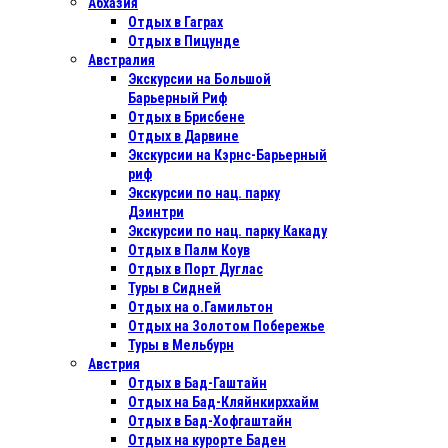
Абхазия
Отдых в Гаграх
Отдых в Пицунде
Австралия
Экскурсии на Большой
Барьерный Риф
Отдых в Бриcбене
Отдых в Дарвине
Экскурсии на Кэрнс-Барьерный
риф
Экскурсии по нац. парку
Дэинтри
Экскурсии по нац. парку Какаду
Отдых в Палм Коув
Отдых в Порт Дуглас
Туры в Сидней
Отдых на о.Гамильтон
Отдых на Золотом Побережье
Туры в Мельбурн
Австрия
Отдых в Бад-Гаштайн
Отдых на Бад-Кляйнкирххайм
Отдых в Бад-Хофгаштайн
Отдых на курорте Баден