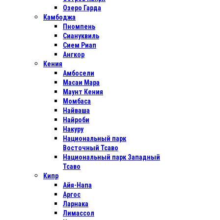
Озеро Гарда
Камбоджа
Пномпень
Сиануквиль
Сием Риап
Ангкор
Кения
Амбосели
Масаи Мара
Маунт Кения
Момбаса
Найваша
Найроби
Накуру
Национальный парк
Восточный Тсаво
Национальный парк Западный
Тсаво
Кипр
Айя-Напа
Аргос
Ларнака
Лимассол