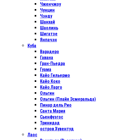
Чженчжоу
Чунцин
Чэнду
Шанхай
Шаолинь
Шигатзе
Янпачэн
Куба
Варадеро
Гавана
Гран-Пьедра
Гуама
Кайо Гильермо
Кайо Коко
Кайо Ларго
Ольгин
Ольгин (Плайя Эсмеральда)
Пинар дель Рио
Санта Мария
Сьенфуэгос
Тринидад
остров Хувентуд
Лаос