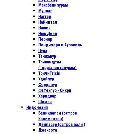
Махабалипурам
Муннар
Наггар
Найнитал
Нашик
Нью Дели
Перияр
Пондичери и Ауровиль
Пуна
Танжавур
Тривандрум
(Тируванантапурам)
ТричиTrichi
Удайпур
Фардапур
Фатехпур - Сикри
Харидвар
Шимла
Индонезия
Баликпапан (остров
Калимантан)
Денпасар (остров Бали )
Джакарта