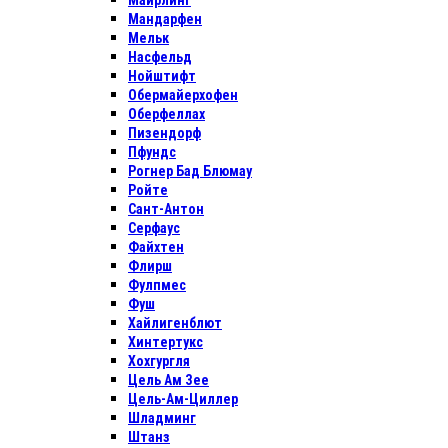
Майрлинг
Мандарфен
Мельк
Насфельд
Нойштифт
Обермайерхофен
Оберфеллах
Пизендорф
Пфундс
Рогнер Бад Блюмау
Ройте
Сант-Антон
Серфаус
Файхтен
Флирш
Фулпмес
Фуш
Хайлигенблют
Хинтертукс
Хохгургля
Цель Ам Зее
Цель-Ам-Циллер
Шладминг
Штанз