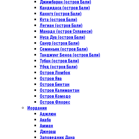
Джимбаран (остров Бали)
Кандидаса (остров Бали)
Каннгу (остров Бали)
Кута (остров Бали)
Легиан (остров Бали)
Манадо (остров Сулавеси)
Нуса Дуа (остров Бали)
Санур (остров Бали)
Семиньяк (остров Бали)
Танджунг Беноа (остров Бали)
Тубан (остров Бали)
Убуд (остров Бали)
Остров Ломбок
Остров Ява
Остров Бинтан
Остров Калимантан
Остров Комодо
Остров Флорес
Иордания
Аджлюн
Акаба
Амман
Джераш
Заповедник Дана