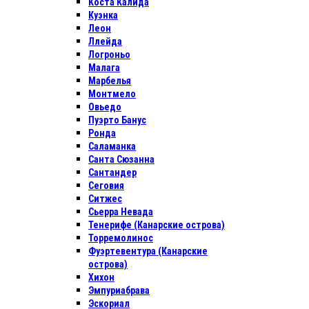
Коста Калида
Куэнка
Леон
Ллейда
Логроньо
Малага
Марбелья
Монтмело
Овьедо
Пуэрто Банус
Ронда
Саламанка
Санта Сюзанна
Сантандер
Сеговия
Ситжес
Сьерра Невада
Тенерифе (Канарские острова)
Торремолинос
Фуэртевентура (Канарские
острова)
Хихон
Эмпуриабрава
Эскориал