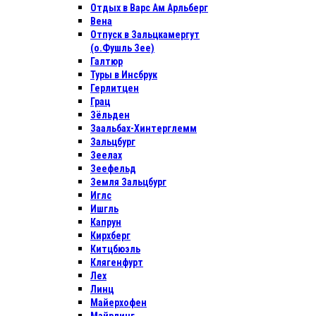
Отдых в Варс Ам Арльберг
Вена
Отпуск в Зальцкамергут
(о.Фушль Зее)
Галтюр
Туры в Инсбрук
Герлитцен
Грац
Зёльден
Заальбах-Хинтерглемм
Зальцбург
Зеелах
Зеефельд
Земля Зальцбург
Иглс
Ишгль
Капрун
Кирхберг
Китцбюэль
Клягенфурт
Лех
Линц
Майерхофен