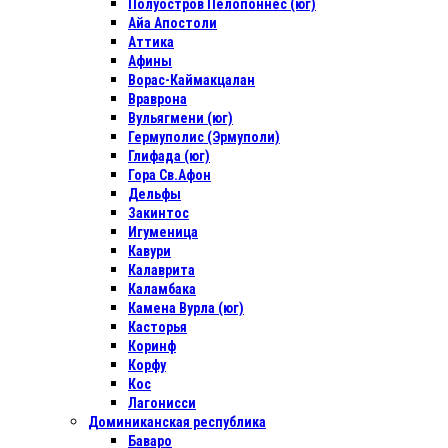
Полуостров Пелопоннес (юг)
Айа Апостоли
Аттика
Афины
Ворас-Каймакцалан
Враврона
Вульягмени (юг)
Гермуполис (Эрмуполи)
Глифада (юг)
Гора Св.Афон
Дельфы
Закинтос
Игуменица
Кавури
Калаврита
Каламбака
Камена Вурла (юг)
Касторья
Коринф
Корфу
Кос
Лагонисси
Доминиканская республика
Баваро