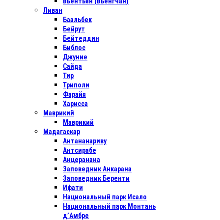
Вьентьян (Вьенгчан)
Ливан
Баальбек
Бейрут
Бейтеддин
Библос
Джуние
Сайда
Тир
Триполи
Фарайя
Харисса
Маврикий
Маврикий
Мадагаскар
Антананариву
Антсирабе
Анцеранана
Заповедник Анкарана
Заповедник Беренти
Ифати
Национальный парк Исало
Национальный парк Монтань
д’Амбре