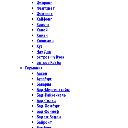
Фанранг
Фантхиет
Фантьет
Хайфонг
Халонг
Ханой
Хойан
Хошимин
Хуэ
Чау Док
остров Фу Куок
остров Катба
Германия
Аахен
Аугсбург
Бавария
Бад-Мергентхайм
Бад-Райхенхаль
Бад-Тольц
Бад-Хомбург
Бад-Хоннеф
Баден-Баден
Байройт
Бамберг