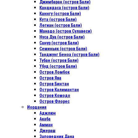
Джимбаран (остров Бали)
Кандидаса (остров Бали)
Каннгу (остров Бали)
Кута (остров Бали)
Легиан (остров Бали)
Манадо (остров Сулавеси)
Нуса Дуа (остров Бали)
Санур (остров Бали)
Семиньяк (остров Бали)
Танджунг Беноа (остров Бали)
Тубан (остров Бали)
Убуд (остров Бали)
Остров Ломбок
Остров Ява
Остров Бинтан
Остров Калимантан
Остров Комодо
Остров Флорес
Иордания
Аджлюн
Акаба
Амман
Джераш
Заповедник Дана