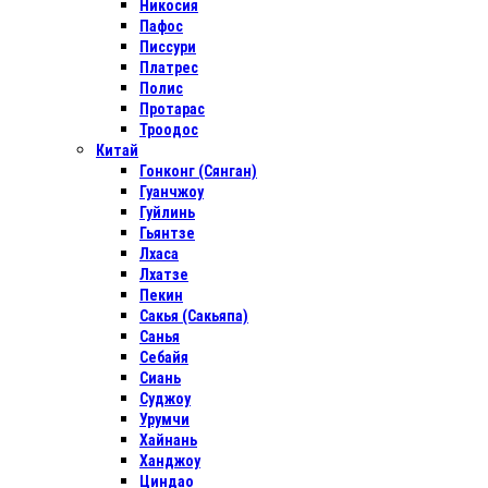
Никосия
Пафос
Писсури
Платрес
Полис
Протарас
Троодос
Китай
Гонконг (Сянган)
Гуанчжоу
Гуйлинь
Гьянтзе
Лхаса
Лхатзе
Пекин
Сакья (Сакьяпа)
Санья
Себайя
Сиань
Суджоу
Урумчи
Хайнань
Ханджоу
Циндао