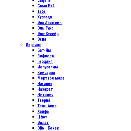
Сафага
Сома Бэй
Таба
Хургада
Эль Аламейн
Эль-Гуна
Эль-Кусейр
Эсна
Израиль
Бат-Ям
Вифлеем
Герцлия
Иерусалим
Кейсария
Мертвое море
Нагария
Назарет
Нетания
Тверия
Тель-Авив
Хайфа
Цфат
Эйлат
Эйн - Бокек