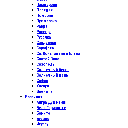
Пампорово
Пловдив
Поморие
Приморско
Равда
Ривьера
Русалка
Сандански
Сарафово
Св. Константин и Елена
Святой Влас
Созополь
Солнечный берег
Солнечный день
София
Хисаря
Элените
Бразилия
Ангра Душ Рейш
Бело Горизонте
Бонито
Бузиос
Игуасу