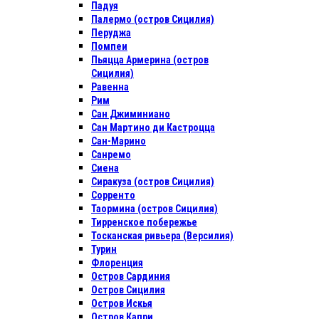
Падуя
Палермо (остров Сицилия)
Перуджа
Помпеи
Пьяцца Армерина (остров
Сицилия)
Равенна
Рим
Сан Джиминиано
Сан Мартино ди Кастроцца
Сан-Марино
Санремо
Сиена
Сиракуза (остров Сицилия)
Сорренто
Таормина (остров Сицилия)
Тирренское побережье
Тосканская ривьера (Версилия)
Турин
Флоренция
Остров Сардиния
Остров Сицилия
Остров Искья
Остров Капри