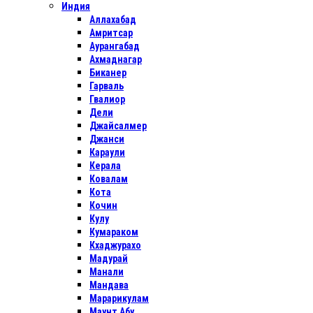
Индия
Аллахабад
Амритсар
Аурангабад
Ахмаднагар
Биканер
Гарваль
Гвалиор
Дели
Джайсалмер
Джанси
Караули
Керала
Ковалам
Кота
Кочин
Кулу
Кумараком
Кхаджурахо
Мадурай
Манали
Мандава
Марарикулам
Маунт Абу