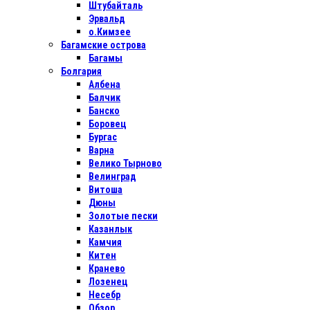
Штубайталь
Эрвальд
о.Кимзее
Багамские острова
Багамы
Болгария
Албена
Балчик
Банско
Боровец
Бургас
Варна
Велико Тырново
Велинград
Витоша
Дюны
Золотые пески
Казанлык
Камчия
Китен
Кранево
Лозенец
Несебр
Обзор