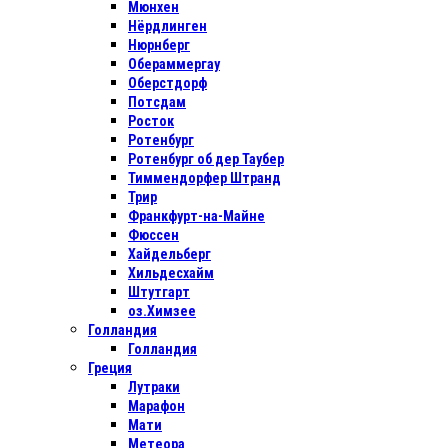
Мюнхен
Нёрдлинген
Нюрнберг
Обераммергау
Оберстдорф
Потсдам
Росток
Ротенбург
Ротенбург об дер Таубер
Тиммендорфер Штранд
Трир
Франкфурт-на-Майне
Фюссен
Хайдельберг
Хильдесхайм
Штутгарт
оз.Химзее
Голландия
Голландия
Греция
Лутраки
Марафон
Мати
Метеора