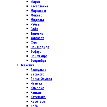
Ифран
Касабланка
Марракеш
Мекнес
Мидельт
Рабат
Сафи
Тинегир
Уарзазат
Фес
Эль Жадида
Эрфауд
Эс-Сувэйра
Эссувейра
Мексика
Акапулько
Веракрус
Вилья-Эрмоса
Изамал
Кампече
Канкун
Катемако
Керетаро
Коба