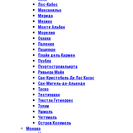
Лос-Кабос
Мансанильо
Мерида
Мехико
Монте Альбан
Морелия
Оахака
Паленке
Пацкуаро
Плайя дель Кармен
Пуэбла
Пуэртостровальярта
Ривьера Майя
Сан-Кристобаль Де Лас Касас
Сан-Мигель-де-Альенде
Таско
Теотиуакан
Тукстла Гутиеррес
Тулум
Ушмаль
Четумаль
Остров Козумель
Монако