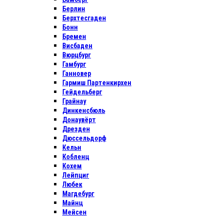
Берлин
Берхтесгаден
Бонн
Бремен
Висбаден
Вюрцбург
Гамбург
Ганновер
Гармиш Партенкирхен
Гейдельберг
Грайнау
Динкенсбюль
Донаувёрт
Дрезден
Дюссельдорф
Кельн
Кобленц
Кохем
Лейпциг
Любек
Магдебург
Майнц
Мейсен