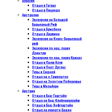
Абхазия
Отдых в Гаграх
Отдых в Пицунде
Австралия
Экскурсии на Большой
Барьерный Риф
Отдых в Бриcбене
Отдых в Дарвине
Экскурсии на Кэрнс-Барьерный
риф
Экскурсии по нац. парку
Дэинтри
Экскурсии по нац. парку Какаду
Отдых в Палм Коув
Отдых в Порт Дуглас
Туры в Сидней
Отдых на о.Гамильтон
Отдых на Золотом Побережье
Туры в Мельбурн
Австрия
Отдых в Бад-Гаштайн
Отдых на Бад-Кляйнкирххайм
Отдых в Бад-Хофгаштайн
Отдых на курорте Баден