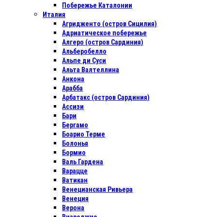
Побережье Каталонии
Италия
Агридженто (остров Сицилия)
Адриатическое побережье
Алгеро (остров Сардиния)
Альберобелло
Альпе ди Суси
Альта Валтеллина
Анкона
Арабба
Арбатакс (остров Сардиния)
Ассизи
Бари
Бергамо
Боарио Терме
Болонья
Бормио
Валь Гардена
Варацце
Ватикан
Венецианская Ривьера
Венеция
Верона