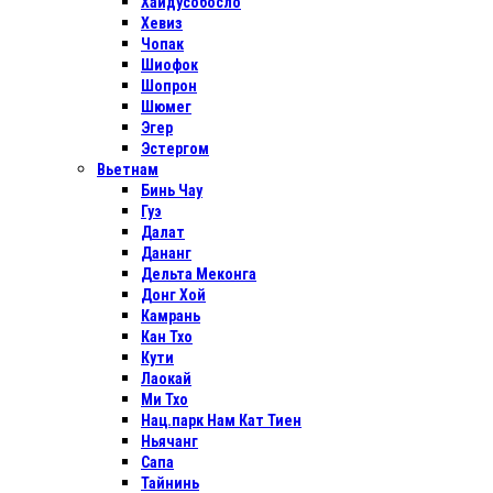
Хайдусобосло
Хевиз
Чопак
Шиофок
Шопрон
Шюмег
Эгер
Эстергом
Вьетнам
Бинь Чау
Гуэ
Далат
Дананг
Дельта Меконга
Донг Хой
Камрань
Кан Тхо
Кути
Лаокай
Ми Тхо
Нац.парк Нам Кат Тиен
Ньячанг
Сапа
Тайнинь