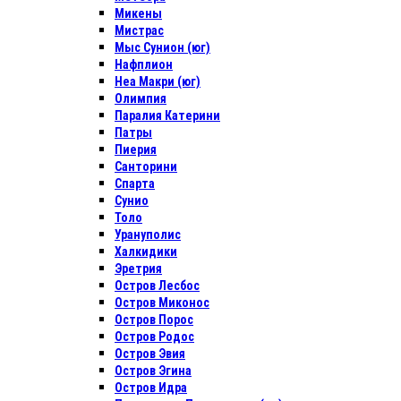
Микены
Мистрас
Мыс Сунион (юг)
Нафплион
Неа Макри (юг)
Олимпия
Паралия Катерини
Патры
Пиерия
Санторини
Спарта
Сунио
Толо
Урануполис
Халкидики
Эретрия
Остров Лесбос
Остров Миконос
Остров Порос
Остров Родос
Остров Эвия
Остров Эгина
Остров Идра