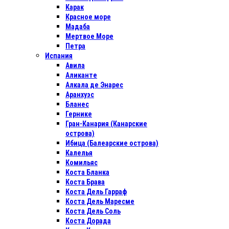
Карак
Красное море
Мадаба
Мертвое Море
Петра
Испания
Авила
Аликанте
Алкала де Энарес
Аранхуэс
Бланес
Гернике
Гран-Канария (Канарские
острова)
Ибица (Балеарские острова)
Калелья
Комильяс
Коста Бланка
Коста Брава
Коста Дель Гарраф
Коста Дель Маресме
Коста Дель Соль
Коста Дорада