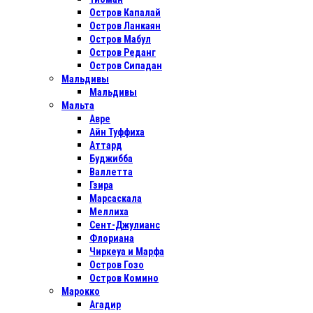
Остров Капалай
Остров Ланкаян
Остров Мабул
Остров Реданг
Остров Сипадан
Мальдивы
Мальдивы
Мальта
Авре
Айн Туффиха
Аттард
Буджибба
Валлетта
Гзира
Марсаскала
Меллиха
Сент-Джулианс
Флориана
Чиркеуа и Марфа
Остров Гозо
Остров Комино
Марокко
Агадир