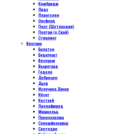
Кембридж
Лидз
Лланголен
Оксфорд
Перт (Шотландия)
Портри (о.Скай)
Стирлинг
Венгрия
Балатон
Будапешт
Веспрем
Вышеград
Геделе
Дебрецен
Дьор
Излучина Дуная
Кёсег
Кестхей
Лиллафюред
Мишкольц
Паннонхалма
Секешфехервар
Сентедре