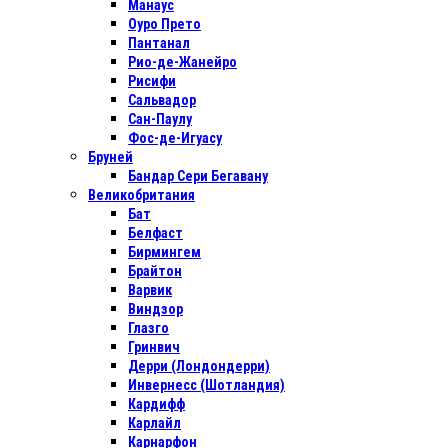
Манаус
Оуро Прето
Пантанал
Рио-де-Жанейро
Рисифи
Сальвадор
Сан-Паулу
Фос-де-Игуасу
Бруней
Бандар Сери Бегавану
Великобритания
Бат
Белфаст
Бирмингем
Брайтон
Варвик
Виндзор
Глазго
Гринвич
Дерри (Лондондерри)
Инвернесс (Шотландия)
Кардифф
Карлайл
Карнарфон