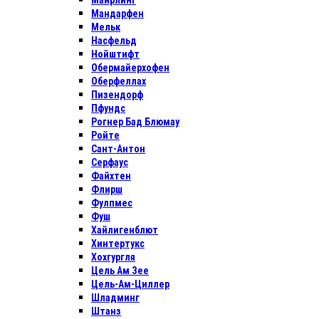
Майрлинг
Мандарфен
Мельк
Насфельд
Нойштифт
Обермайерхофен
Оберфеллах
Пизендорф
Пфундс
Рогнер Бад Блюмау
Ройте
Сант-Антон
Серфаус
Файхтен
Флирш
Фулпмес
Фуш
Хайлигенблют
Хинтертукс
Хохгургля
Цель Ам Зее
Цель-Ам-Циллер
Шладминг
Штанз