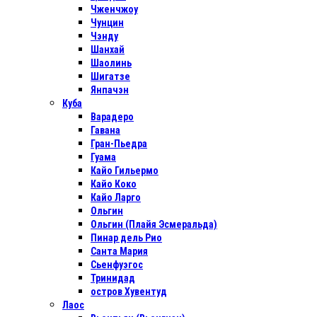
Чженчжоу
Чунцин
Чэнду
Шанхай
Шаолинь
Шигатзе
Янпачэн
Куба
Варадеро
Гавана
Гран-Пьедра
Гуама
Кайо Гильермо
Кайо Коко
Кайо Ларго
Ольгин
Ольгин (Плайя Эсмеральда)
Пинар дель Рио
Санта Мария
Сьенфуэгос
Тринидад
остров Хувентуд
Лаос