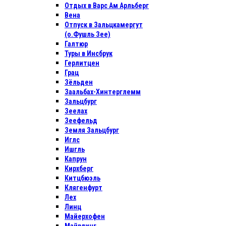
Отдых в Варс Ам Арльберг
Вена
Отпуск в Зальцкамергут
(о.Фушль Зее)
Галтюр
Туры в Инсбрук
Герлитцен
Грац
Зёльден
Заальбах-Хинтерглемм
Зальцбург
Зеелах
Зеефельд
Земля Зальцбург
Иглс
Ишгль
Капрун
Кирхберг
Китцбюэль
Клягенфурт
Лех
Линц
Майерхофен