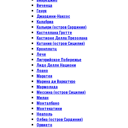
Виареджио
Виченца
Генуя
Джардини-Наксос
Калабриа
Кальяри (остров Сардиния)
Кастеллана Гротте
Кастионе Делла Презолана
Катания (остров Сицилия)
Кронплатц
Лече
Лигурийское Побережье
Лидо Делле Национи
Лоано
Маратея
Марина ди Варкатуро
Мармолада
Мессина (остров Сицилия)
Милан
Монталбано
Монтекатини
Неаполь
Олбиа (остров Сардиния)
Орвието