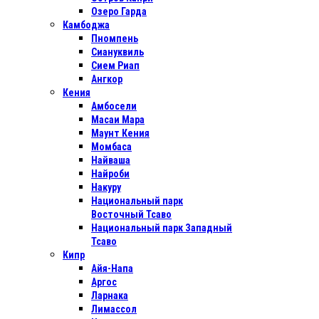
Озеро Гарда
Камбоджа
Пномпень
Сиануквиль
Сием Риап
Ангкор
Кения
Амбосели
Масаи Мара
Маунт Кения
Момбаса
Найваша
Найроби
Накуру
Национальный парк
Восточный Тсаво
Национальный парк Западный
Тсаво
Кипр
Айя-Напа
Аргос
Ларнака
Лимассол