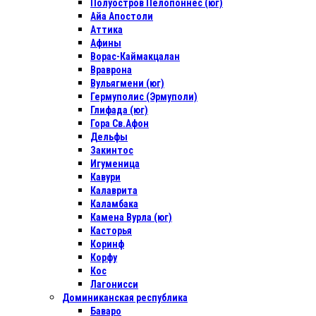
Полуостров Пелопоннес (юг)
Айа Апостоли
Аттика
Афины
Ворас-Каймакцалан
Враврона
Вульягмени (юг)
Гермуполис (Эрмуполи)
Глифада (юг)
Гора Св.Афон
Дельфы
Закинтос
Игуменица
Кавури
Калаврита
Каламбака
Камена Вурла (юг)
Касторья
Коринф
Корфу
Кос
Лагонисси
Доминиканская республика
Баваро