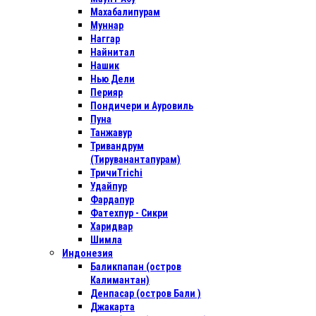
Махабалипурам
Муннар
Наггар
Найнитал
Нашик
Нью Дели
Перияр
Пондичери и Ауровиль
Пуна
Танжавур
Тривандрум
(Тируванантапурам)
ТричиTrichi
Удайпур
Фардапур
Фатехпур - Сикри
Харидвар
Шимла
Индонезия
Баликпапан (остров
Калимантан)
Денпасар (остров Бали )
Джакарта