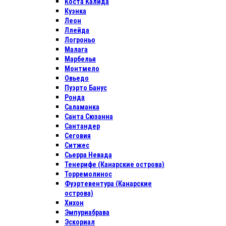
Коста Калида
Куэнка
Леон
Ллейда
Логроньо
Малага
Марбелья
Монтмело
Овьедо
Пуэрто Банус
Ронда
Саламанка
Санта Сюзанна
Сантандер
Сеговия
Ситжес
Сьерра Невада
Тенерифе (Канарские острова)
Торремолинос
Фуэртевентура (Канарские
острова)
Хихон
Эмпуриабрава
Эскориал