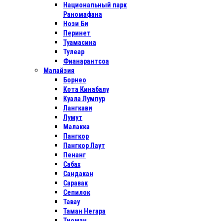
Национальный парк
Раномафана
Нози Би
Перинет
Туамасина
Тулеар
Фианарантсоа
Малайзия
Борнео
Кота Кинабалу
Куала Лумпур
Лангкави
Лумут
Малакка
Пангкор
Пангкор Лаут
Пенанг
Сабах
Сандакан
Саравак
Сепилок
Тавау
Таман Негара
Тиоман