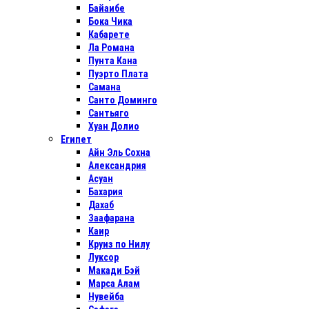
Байаибе
Бока Чика
Кабарете
Ла Романа
Пунта Кана
Пуэрто Плата
Самана
Санто Доминго
Сантьяго
Хуан Долио
Египет
Айн Эль Сохна
Александрия
Асуан
Бахария
Дахаб
Заафарана
Каир
Круиз по Нилу
Луксор
Макади Бэй
Марса Алам
Нувейба