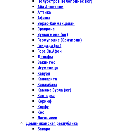
Полуостров Пелопоннес (юг)
Айа Апостоли
Аттика
Афины
Ворас-Каймакцалан
Враврона
Вульягмени (юг)
Гермуполис (Эрмуполи)
Глифада (юг)
Гора Св.Афон
Дельфы
Закинтос
Игуменица
Кавури
Калаврита
Каламбака
Камена Вурла (юг)
Касторья
Коринф
Корфу
Кос
Лагонисси
Доминиканская республика
Баваро