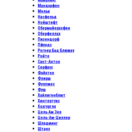
Майрлинг
Мандарфен
Мельк
Насфельд
Нойштифт
Обермайерхофен
Оберфеллах
Пизендорф
Пфундс
Рогнер Бад Блюмау
Ройте
Сант-Антон
Серфаус
Файхтен
Флирш
Фулпмес
Фуш
Хайлигенблют
Хинтертукс
Хохгургля
Цель Ам Зее
Цель-Ам-Циллер
Шладминг
Штанз