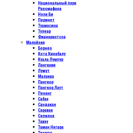
Национальный парк
Раномафана
Нози Би
Перинет
Туамасина
Тулеар
Фианарантсоа
Малайзия
Борнео
Кота Кинабалу
Куала Лумпур
Лангкави
Лумут
Малакка
Пангкор
Пангкор Лаут
Пенанг
Сабах
Сандакан
Саравак
Сепилок
Тавау
Таман Негара
Тиоман