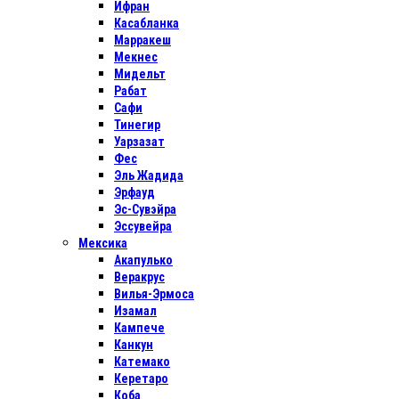
Ифран
Касабланка
Марракеш
Мекнес
Мидельт
Рабат
Сафи
Тинегир
Уарзазат
Фес
Эль Жадида
Эрфауд
Эс-Сувэйра
Эссувейра
Мексика
Акапулько
Веракрус
Вилья-Эрмоса
Изамал
Кампече
Канкун
Катемако
Керетаро
Коба