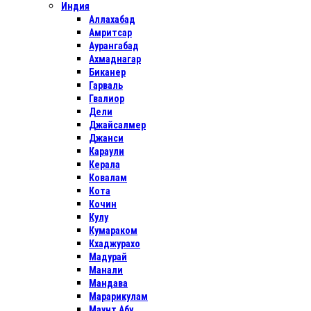
Индия
Аллахабад
Амритсар
Аурангабад
Ахмаднагар
Биканер
Гарваль
Гвалиор
Дели
Джайсалмер
Джанси
Караули
Керала
Ковалам
Кота
Кочин
Кулу
Кумараком
Кхаджурахо
Мадурай
Манали
Мандава
Марарикулам
Маунт Абу