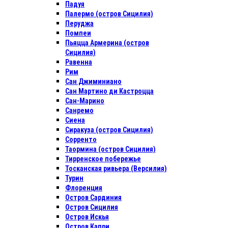
Падуя
Палермо (остров Сицилия)
Перуджа
Помпеи
Пьяцца Армерина (остров
Сицилия)
Равенна
Рим
Сан Джиминиано
Сан Мартино ди Кастроцца
Сан-Марино
Санремо
Сиена
Сиракуза (остров Сицилия)
Сорренто
Таормина (остров Сицилия)
Тирренское побережье
Тосканская ривьера (Версилия)
Турин
Флоренция
Остров Сардиния
Остров Сицилия
Остров Искья
Остров Капри