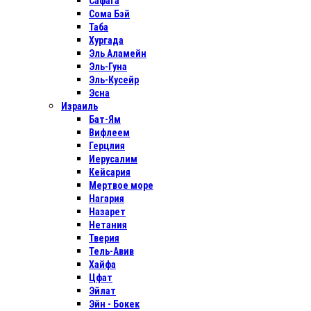
Сафага
Сома Бэй
Таба
Хургада
Эль Аламейн
Эль-Гуна
Эль-Кусейр
Эсна
Израиль
Бат-Ям
Вифлеем
Герцлия
Иерусалим
Кейсария
Мертвое море
Нагария
Назарет
Нетания
Тверия
Тель-Авив
Хайфа
Цфат
Эйлат
Эйн - Бокек