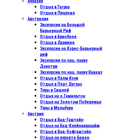
Абхазия
Отдых в Гаграх
Отдых в Пицунде
Австралия
Экскурсии на Большой
Барьерный Риф
Отдых в Бриcбене
Отдых в Дарвине
Экскурсии на Кэрнс-Барьерный
риф
Экскурсии по нац. парку
Дэинтри
Экскурсии по нац. парку Какаду
Отдых в Палм Коув
Отдых в Порт Дуглас
Туры в Сидней
Отдых на о.Гамильтон
Отдых на Золотом Побережье
Туры в Мельбурн
Австрия
Отдых в Бад-Гаштайн
Отдых на Бад-Кляйнкирххайм
Отдых в Бад-Хофгаштайн
Отдых на курорте Баден