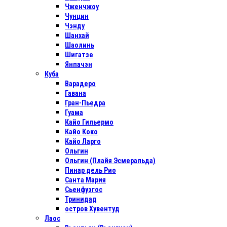
Чженчжоу
Чунцин
Чэнду
Шанхай
Шаолинь
Шигатзе
Янпачэн
Куба
Варадеро
Гавана
Гран-Пьедра
Гуама
Кайо Гильермо
Кайо Коко
Кайо Ларго
Ольгин
Ольгин (Плайя Эсмеральда)
Пинар дель Рио
Санта Мария
Сьенфуэгос
Тринидад
остров Хувентуд
Лаос