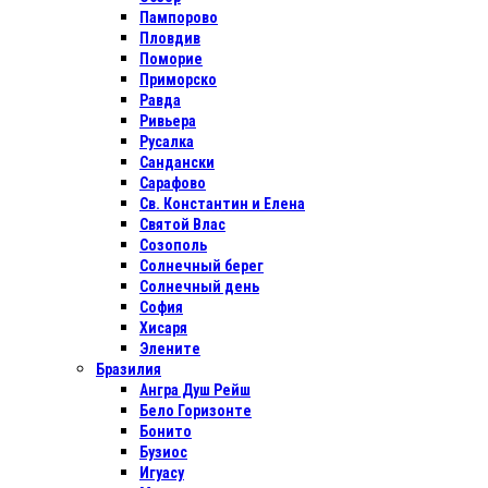
Пампорово
Пловдив
Поморие
Приморско
Равда
Ривьера
Русалка
Сандански
Сарафово
Св. Константин и Елена
Святой Влас
Созополь
Солнечный берег
Солнечный день
София
Хисаря
Элените
Бразилия
Ангра Душ Рейш
Бело Горизонте
Бонито
Бузиос
Игуасу