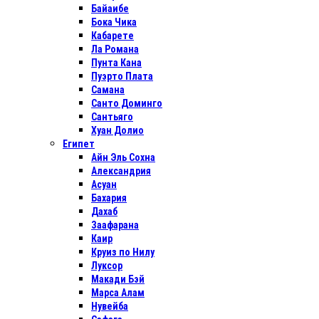
Байаибе
Бока Чика
Кабарете
Ла Романа
Пунта Кана
Пуэрто Плата
Самана
Санто Доминго
Сантьяго
Хуан Долио
Египет
Айн Эль Сохна
Александрия
Асуан
Бахария
Дахаб
Заафарана
Каир
Круиз по Нилу
Луксор
Макади Бэй
Марса Алам
Нувейба