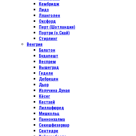
Кембридж
Лидз
Лланголен
Оксфорд
Перт (Шотландия)
Портри (о.Скай)
Стирлинг
Венгрия
Балатон
Будапешт
Веспрем
Вышеград
Геделе
Дебрецен
Дьор
Излучина Дуная
Кёсег
Кестхей
Лиллафюред
Мишкольц
Паннонхалма
Секешфехервар
Сентедре