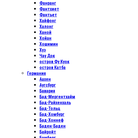
Фанранг
Фантхиет
Фантьет
Хайфонг
Халонг
Ханой
Хойан
Хошимин
Хуэ
Чау Док
остров Фу Куок
остров Катба
Германия
Аахен
Аугсбург
Бавария
Бад-Мергентхайм
Бад-Райхенхаль
Бад-Тольц
Бад-Хомбург
Бад-Хоннеф
Баден-Баден
Байройт
Бамберг