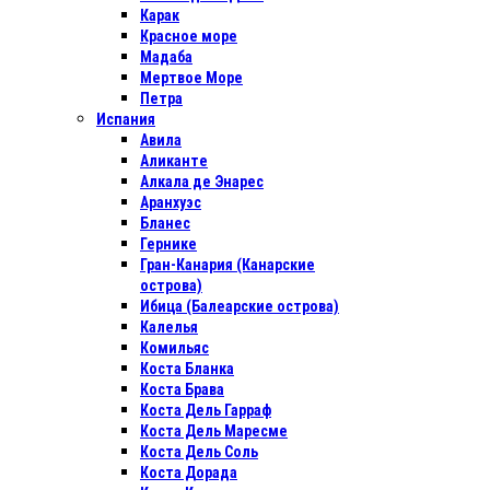
Карак
Красное море
Мадаба
Мертвое Море
Петра
Испания
Авила
Аликанте
Алкала де Энарес
Аранхуэс
Бланес
Гернике
Гран-Канария (Канарские
острова)
Ибица (Балеарские острова)
Калелья
Комильяс
Коста Бланка
Коста Брава
Коста Дель Гарраф
Коста Дель Маресме
Коста Дель Соль
Коста Дорада