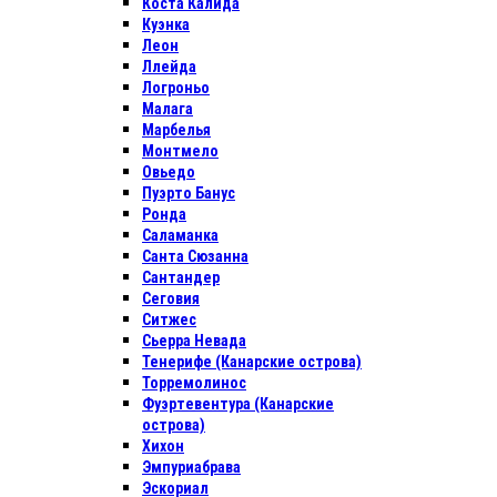
Коста Калида
Куэнка
Леон
Ллейда
Логроньо
Малага
Марбелья
Монтмело
Овьедо
Пуэрто Банус
Ронда
Саламанка
Санта Сюзанна
Сантандер
Сеговия
Ситжес
Сьерра Невада
Тенерифе (Канарские острова)
Торремолинос
Фуэртевентура (Канарские
острова)
Хихон
Эмпуриабрава
Эскориал