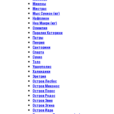
Микены
Мистрас
Мыс Сунион (юг)
Нафплион
Неа Макри (юг)
Олимпия
Паралия Катерини
Патры
Пиерия
Санторини
Спарта
Сунио
Толо
Урануполис
Халкидики
Эретрия
Остров Лесбос
Остров Миконос
Остров Порос
Остров Родос
Остров Эвия
Остров Эгина
Остров Идра