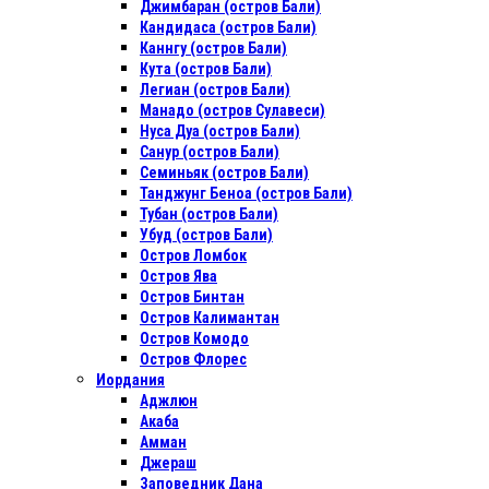
Джимбаран (остров Бали)
Кандидаса (остров Бали)
Каннгу (остров Бали)
Кута (остров Бали)
Легиан (остров Бали)
Манадо (остров Сулавеси)
Нуса Дуа (остров Бали)
Санур (остров Бали)
Семиньяк (остров Бали)
Танджунг Беноа (остров Бали)
Тубан (остров Бали)
Убуд (остров Бали)
Остров Ломбок
Остров Ява
Остров Бинтан
Остров Калимантан
Остров Комодо
Остров Флорес
Иордания
Аджлюн
Акаба
Амман
Джераш
Заповедник Дана