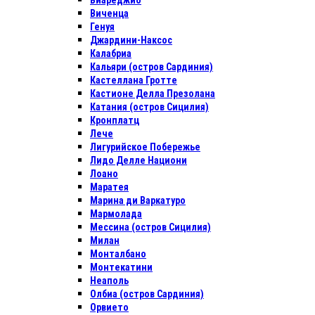
Виареджио
Виченца
Генуя
Джардини-Наксос
Калабриа
Кальяри (остров Сардиния)
Кастеллана Гротте
Кастионе Делла Презолана
Катания (остров Сицилия)
Кронплатц
Лече
Лигурийское Побережье
Лидо Делле Национи
Лоано
Маратея
Марина ди Варкатуро
Мармолада
Мессина (остров Сицилия)
Милан
Монталбано
Монтекатини
Неаполь
Олбиа (остров Сардиния)
Орвието