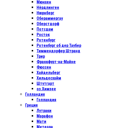
Мюнхен
Нёрдлинген
Нюрнберг
Обераммергау
Оберстдорф
Потсдам
Росток
Ротенбург
Ротенбург об дер Таубер
Тиммендорфер Штранд
Трир
Франкфурт-на-Майне
Фюссен
Хайдельберг
Хильдесхайм
Штутгарт
оз.Химзее
Голландия
Голландия
Греция
Лутраки
Марафон
Мати
Метеора