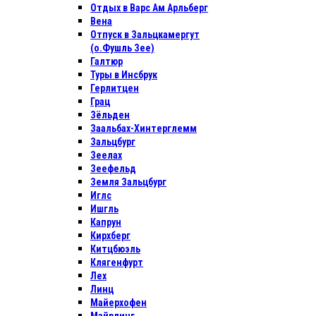
Отдых в Варс Ам Арльберг
Вена
Отпуск в Зальцкамергут
(о.Фушль Зее)
Галтюр
Туры в Инсбрук
Герлитцен
Грац
Зёльден
Заальбах-Хинтерглемм
Зальцбург
Зеелах
Зеефельд
Земля Зальцбург
Иглс
Ишгль
Капрун
Кирхберг
Китцбюэль
Клягенфурт
Лех
Линц
Майерхофен