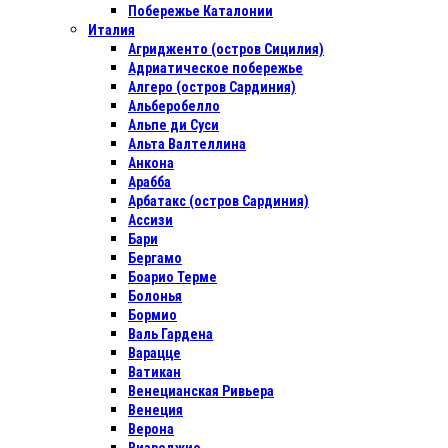
Побережье Каталонии
Италия
Агридженто (остров Сицилия)
Адриатическое побережье
Алгеро (остров Сардиния)
Альберобелло
Альпе ди Суси
Альта Валтеллина
Анкона
Арабба
Арбатакс (остров Сардиния)
Ассизи
Бари
Бергамо
Боарио Терме
Болонья
Бормио
Валь Гардена
Варацце
Ватикан
Венецианская Ривьера
Венеция
Верона