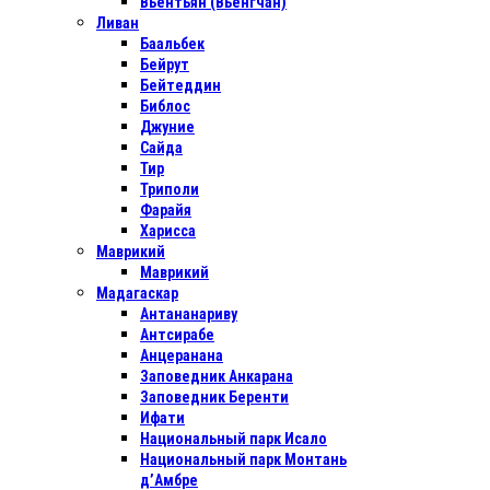
Вьентьян (Вьенгчан)
Ливан
Баальбек
Бейрут
Бейтеддин
Библос
Джуние
Сайда
Тир
Триполи
Фарайя
Харисса
Маврикий
Маврикий
Мадагаскар
Антананариву
Антсирабе
Анцеранана
Заповедник Анкарана
Заповедник Беренти
Ифати
Национальный парк Исало
Национальный парк Монтань
д’Амбре