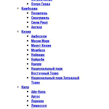
Озеро Гарда
Камбоджа
Пномпень
Сиануквиль
Сием Риап
Ангкор
Кения
Амбосели
Масаи Мара
Маунт Кения
Момбаса
Найваша
Найроби
Накуру
Национальный парк
Восточный Тсаво
Национальный парк Западный
Тсаво
Кипр
Айя-Напа
Аргос
Ларнака
Лимассол