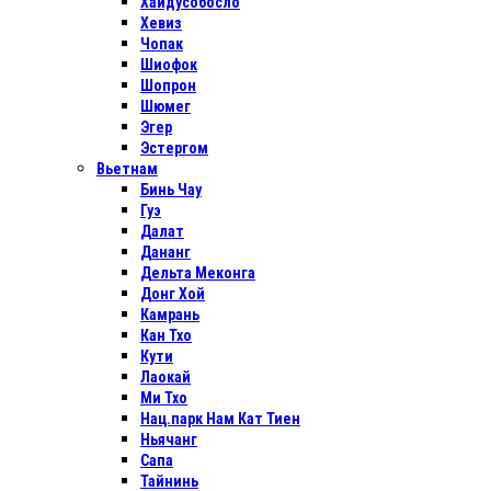
Хайдусобосло
Хевиз
Чопак
Шиофок
Шопрон
Шюмег
Эгер
Эстергом
Вьетнам
Бинь Чау
Гуэ
Далат
Дананг
Дельта Меконга
Донг Хой
Камрань
Кан Тхо
Кути
Лаокай
Ми Тхо
Нац.парк Нам Кат Тиен
Ньячанг
Сапа
Тайнинь