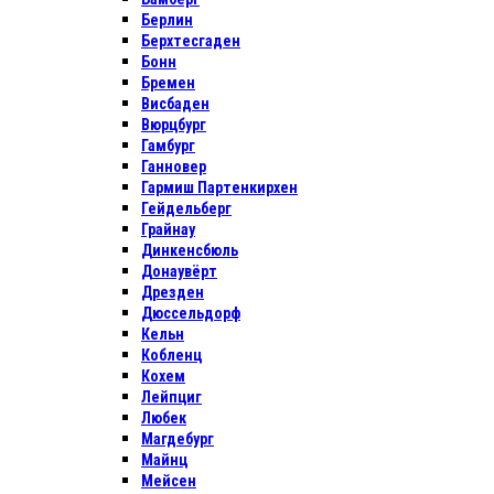
Берлин
Берхтесгаден
Бонн
Бремен
Висбаден
Вюрцбург
Гамбург
Ганновер
Гармиш Партенкирхен
Гейдельберг
Грайнау
Динкенсбюль
Донаувёрт
Дрезден
Дюссельдорф
Кельн
Кобленц
Кохем
Лейпциг
Любек
Магдебург
Майнц
Мейсен