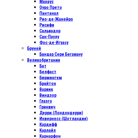
Манаус
Оуро Прето
Пантанал
Рио-де-Жанейро
Рисифи
Сальвадор
Сан-Паулу
Фос-де-Игуасу
Бруней
Бандар Сери Бегавану
Великобритания
Бат
Белфаст
Бирмингем
Брайтон
Варвик
Виндзор
Глазго
Гринвич
Дерри (Лондондерри)
Инвернесс (Шотландия)
Кардифф
Карлайл
Карнарфон