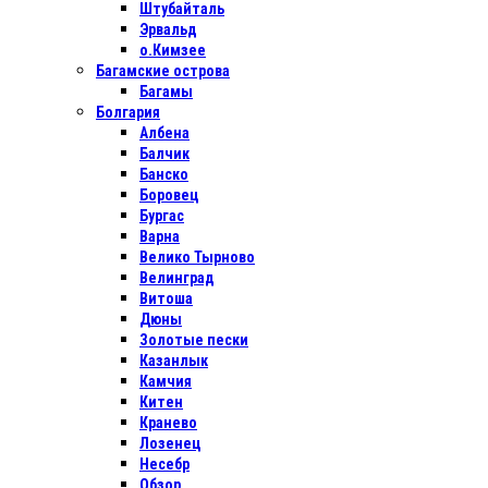
Штубайталь
Эрвальд
о.Кимзее
Багамские острова
Багамы
Болгария
Албена
Балчик
Банско
Боровец
Бургас
Варна
Велико Тырново
Велинград
Витоша
Дюны
Золотые пески
Казанлык
Камчия
Китен
Кранево
Лозенец
Несебр
Обзор