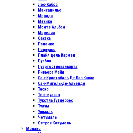
Лос-Кабос
Мансанильо
Мерида
Мехико
Монте Альбан
Морелия
Оахака
Паленке
Пацкуаро
Плайя дель Кармен
Пуэбла
Пуэртостровальярта
Ривьера Майя
Сан-Кристобаль Де Лас Касас
Сан-Мигель-де-Альенде
Таско
Теотиуакан
Тукстла Гутиеррес
Тулум
Ушмаль
Четумаль
Остров Козумель
Монако