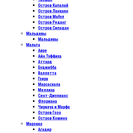
Остров Капалай
Остров Ланкаян
Остров Мабул
Остров Реданг
Остров Сипадан
Мальдивы
Мальдивы
Мальта
Авре
Айн Туффиха
Аттард
Буджибба
Валлетта
Гзира
Марсаскала
Меллиха
Сент-Джулианс
Флориана
Чиркеуа и Марфа
Остров Гозо
Остров Комино
Марокко
Агадир