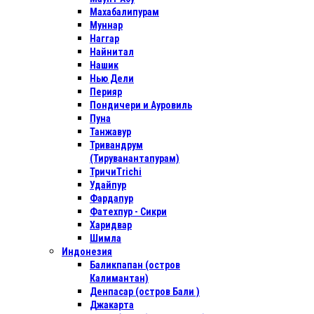
Махабалипурам
Муннар
Наггар
Найнитал
Нашик
Нью Дели
Перияр
Пондичери и Ауровиль
Пуна
Танжавур
Тривандрум
(Тируванантапурам)
ТричиTrichi
Удайпур
Фардапур
Фатехпур - Сикри
Харидвар
Шимла
Индонезия
Баликпапан (остров
Калимантан)
Денпасар (остров Бали )
Джакарта