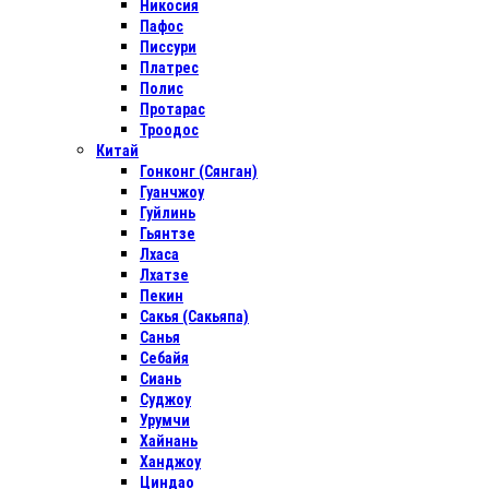
Никосия
Пафос
Писсури
Платрес
Полис
Протарас
Троодос
Китай
Гонконг (Сянган)
Гуанчжоу
Гуйлинь
Гьянтзе
Лхаса
Лхатзе
Пекин
Сакья (Сакьяпа)
Санья
Себайя
Сиань
Суджоу
Урумчи
Хайнань
Ханджоу
Циндао