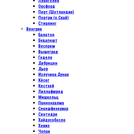
Лланголен
Оксфорд
Перт (Шотландия)
Портри (о.Скай)
Стирлинг
Венгрия
Балатон
Будапешт
Веспрем
Вышеград
Геделе
Дебрецен
Дьор
Излучина Дуная
Кёсег
Кестхей
Лиллафюред
Мишкольц
Паннонхалма
Секешфехервар
Сентедре
Хайдусобосло
Хевиз
Чопак