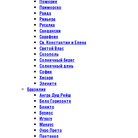
Поморие
Приморско
Равда
Ривьера
Русалка
Сандански
Сарафово
Св. Константин и Елена
Святой Влас
Созополь
Солнечный берег
Солнечный день
София
Хисаря
Элените
Бразилия
Ангра Душ Рейш
Бело Горизонте
Бонито
Бузиос
Игуасу
Манаус
Оуро Прето
Пантанал