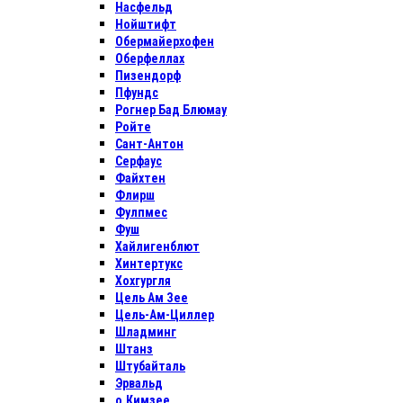
Насфельд
Нойштифт
Обермайерхофен
Оберфеллах
Пизендорф
Пфундс
Рогнер Бад Блюмау
Ройте
Сант-Антон
Серфаус
Файхтен
Флирш
Фулпмес
Фуш
Хайлигенблют
Хинтертукс
Хохгургля
Цель Ам Зее
Цель-Ам-Циллер
Шладминг
Штанз
Штубайталь
Эрвальд
о.Кимзее