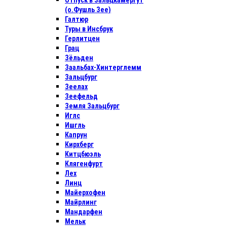
Отпуск в Зальцкамергут
(о.Фушль Зее)
Галтюр
Туры в Инсбрук
Герлитцен
Грац
Зёльден
Заальбах-Хинтерглемм
Зальцбург
Зеелах
Зеефельд
Земля Зальцбург
Иглс
Ишгль
Капрун
Кирхберг
Китцбюэль
Клягенфурт
Лех
Линц
Майерхофен
Майрлинг
Мандарфен
Мельк