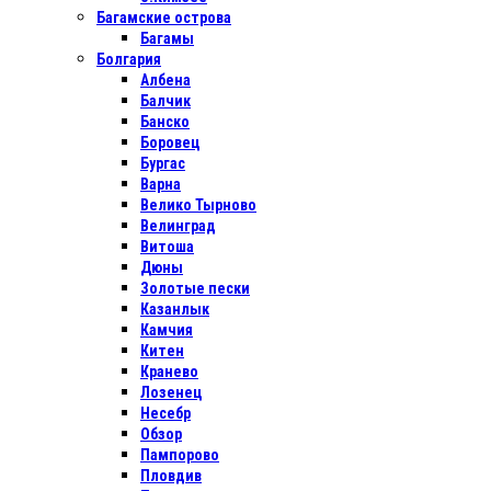
Багамские острова
Багамы
Болгария
Албена
Балчик
Банско
Боровец
Бургас
Варна
Велико Тырново
Велинград
Витоша
Дюны
Золотые пески
Казанлык
Камчия
Китен
Кранево
Лозенец
Несебр
Обзор
Пампорово
Пловдив