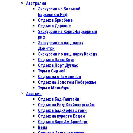
Австралия
Экскурсии на Большой
Барьерный Риф
Отдых в Бриcбене
Отдых в Дарвине
Экскурсии на Кэрнс-Барьерный
риф
Экскурсии по нац. парку
Дэинтри
Экскурсии по нац. парку Какаду
Отдых в Палм Коув
Отдых в Порт Дуглас
Туры в Сидней
Отдых на о.Гамильтон
Отдых на Золотом Побережье
Туры в Мельбурн
Австрия
Отдых в Бад-Гаштайн
Отдых на Бад-Кляйнкирххайм
Отдых в Бад-Хофгаштайн
Отдых на курорте Баден
Отдых в Варс Ам Арльберг
Вена