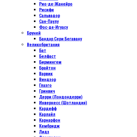
Рио-де-Жанейро
Рисифи
Сальвадор
Сан-Паулу
Фос-де-Игуасу
Бруней
Бандар Сери Бегавану
Великобритания
Бат
Белфаст
Бирмингем
Брайтон
Варвик
Виндзор
Глазго
Гринвич
Дерри (Лондондерри)
Инвернесс (Шотландия)
Кардифф
Карлайл
Карнарфон
Кембридж
Лидз