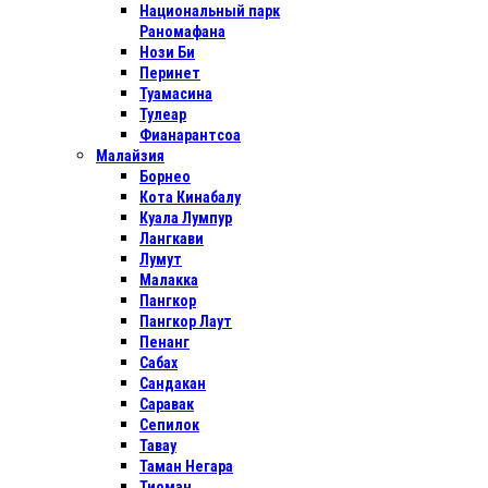
Национальный парк
Раномафана
Нози Би
Перинет
Туамасина
Тулеар
Фианарантсоа
Малайзия
Борнео
Кота Кинабалу
Куала Лумпур
Лангкави
Лумут
Малакка
Пангкор
Пангкор Лаут
Пенанг
Сабах
Сандакан
Саравак
Сепилок
Тавау
Таман Негара
Тиоман