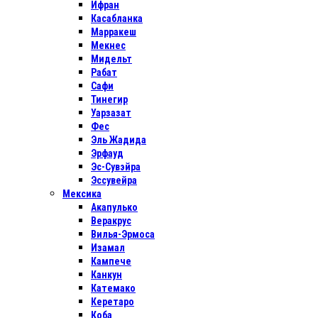
Ифран
Касабланка
Марракеш
Мекнес
Мидельт
Рабат
Сафи
Тинегир
Уарзазат
Фес
Эль Жадида
Эрфауд
Эс-Сувэйра
Эссувейра
Мексика
Акапулько
Веракрус
Вилья-Эрмоса
Изамал
Кампече
Канкун
Катемако
Керетаро
Коба