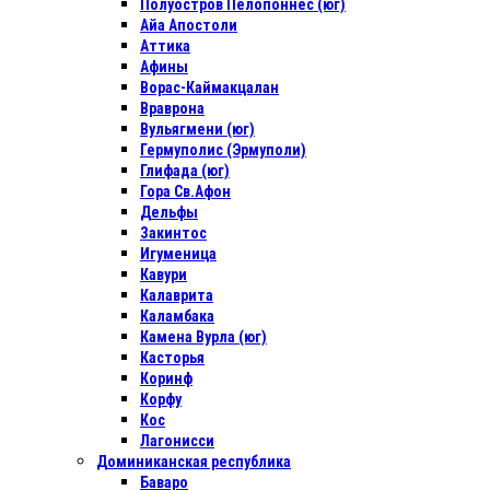
Полуостров Пелопоннес (юг)
Айа Апостоли
Аттика
Афины
Ворас-Каймакцалан
Враврона
Вульягмени (юг)
Гермуполис (Эрмуполи)
Глифада (юг)
Гора Св.Афон
Дельфы
Закинтос
Игуменица
Кавури
Калаврита
Каламбака
Камена Вурла (юг)
Касторья
Коринф
Корфу
Кос
Лагонисси
Доминиканская республика
Баваро