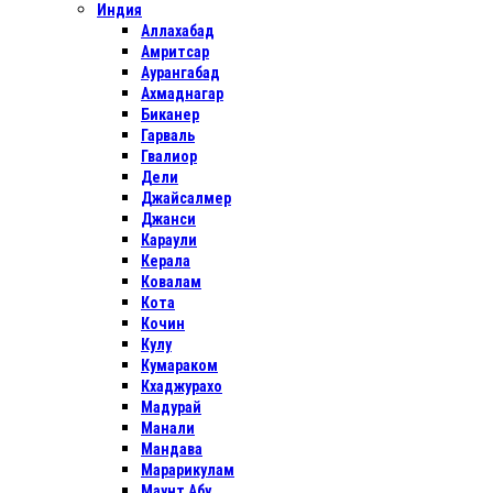
Индия
Аллахабад
Амритсар
Аурангабад
Ахмаднагар
Биканер
Гарваль
Гвалиор
Дели
Джайсалмер
Джанси
Караули
Керала
Ковалам
Кота
Кочин
Кулу
Кумараком
Кхаджурахо
Мадурай
Манали
Мандава
Марарикулам
Маунт Абу