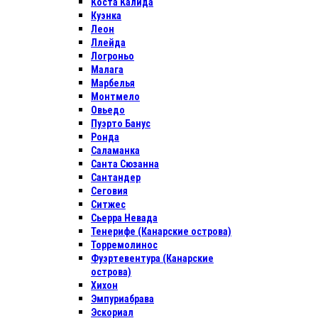
Коста Калида
Куэнка
Леон
Ллейда
Логроньо
Малага
Марбелья
Монтмело
Овьедо
Пуэрто Банус
Ронда
Саламанка
Санта Сюзанна
Сантандер
Сеговия
Ситжес
Сьерра Невада
Тенерифе (Канарские острова)
Торремолинос
Фуэртевентура (Канарские
острова)
Хихон
Эмпуриабрава
Эскориал