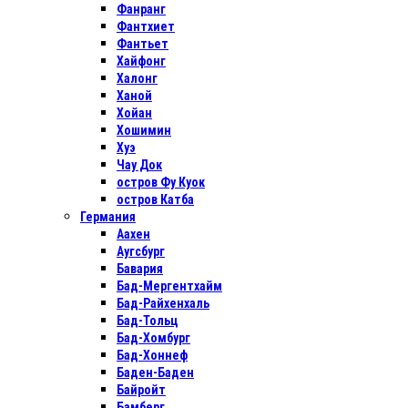
Фанранг
Фантхиет
Фантьет
Хайфонг
Халонг
Ханой
Хойан
Хошимин
Хуэ
Чау Док
остров Фу Куок
остров Катба
Германия
Аахен
Аугсбург
Бавария
Бад-Мергентхайм
Бад-Райхенхаль
Бад-Тольц
Бад-Хомбург
Бад-Хоннеф
Баден-Баден
Байройт
Бамберг