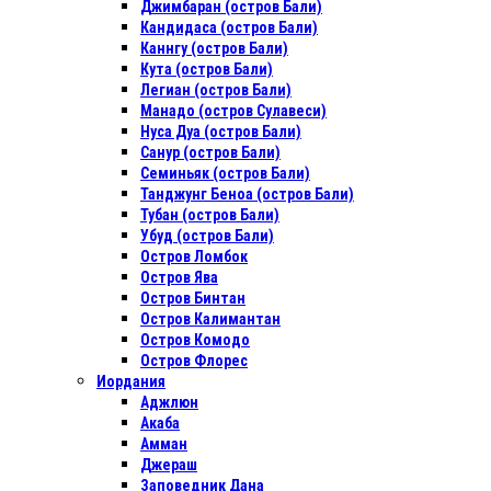
Джимбаран (остров Бали)
Кандидаса (остров Бали)
Каннгу (остров Бали)
Кута (остров Бали)
Легиан (остров Бали)
Манадо (остров Сулавеси)
Нуса Дуа (остров Бали)
Санур (остров Бали)
Семиньяк (остров Бали)
Танджунг Беноа (остров Бали)
Тубан (остров Бали)
Убуд (остров Бали)
Остров Ломбок
Остров Ява
Остров Бинтан
Остров Калимантан
Остров Комодо
Остров Флорес
Иордания
Аджлюн
Акаба
Амман
Джераш
Заповедник Дана