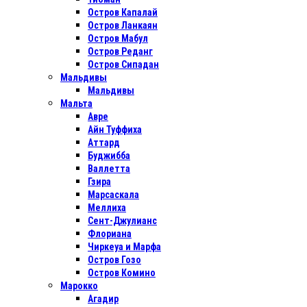
Остров Капалай
Остров Ланкаян
Остров Мабул
Остров Реданг
Остров Сипадан
Мальдивы
Мальдивы
Мальта
Авре
Айн Туффиха
Аттард
Буджибба
Валлетта
Гзира
Марсаскала
Меллиха
Сент-Джулианс
Флориана
Чиркеуа и Марфа
Остров Гозо
Остров Комино
Марокко
Агадир