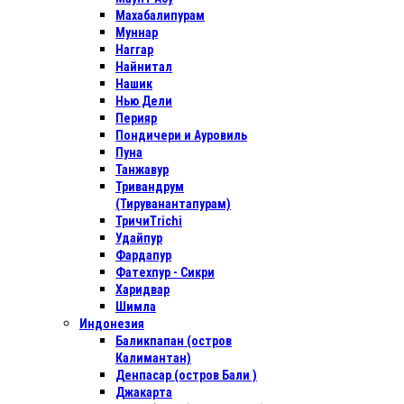
Махабалипурам
Муннар
Наггар
Найнитал
Нашик
Нью Дели
Перияр
Пондичери и Ауровиль
Пуна
Танжавур
Тривандрум
(Тируванантапурам)
ТричиTrichi
Удайпур
Фардапур
Фатехпур - Сикри
Харидвар
Шимла
Индонезия
Баликпапан (остров
Калимантан)
Денпасар (остров Бали )
Джакарта