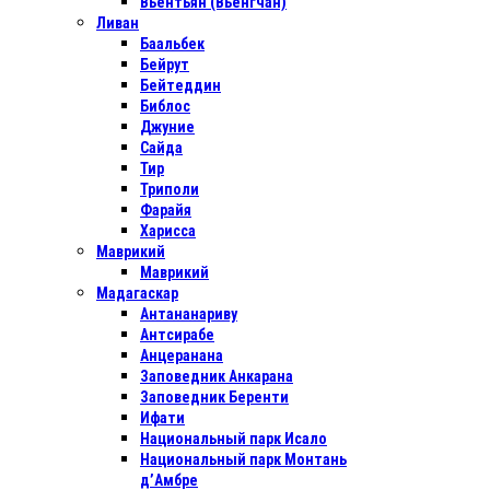
Вьентьян (Вьенгчан)
Ливан
Баальбек
Бейрут
Бейтеддин
Библос
Джуние
Сайда
Тир
Триполи
Фарайя
Харисса
Маврикий
Маврикий
Мадагаскар
Антананариву
Антсирабе
Анцеранана
Заповедник Анкарана
Заповедник Беренти
Ифати
Национальный парк Исало
Национальный парк Монтань
д’Амбре