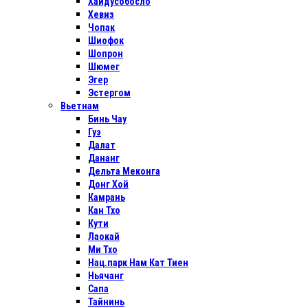
Хайдусобосло
Хевиз
Чопак
Шиофок
Шопрон
Шюмег
Эгер
Эстергом
Вьетнам
Бинь Чау
Гуэ
Далат
Дананг
Дельта Меконга
Донг Хой
Камрань
Кан Тхо
Кути
Лаокай
Ми Тхо
Нац.парк Нам Кат Тиен
Ньячанг
Сапа
Тайнинь