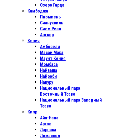
Озеро Гарда
Камбоджа
Пномпень
Сиануквиль
Сием Риап
Ангкор
Кения
Амбосели
Масаи Мара
Маунт Кения
Момбаса
Найваша
Найроби
Накуру
Национальный парк
Восточный Тсаво
Национальный парк Западный
Тсаво
Кипр
Айя-Напа
Аргос
Ларнака
Лимассол