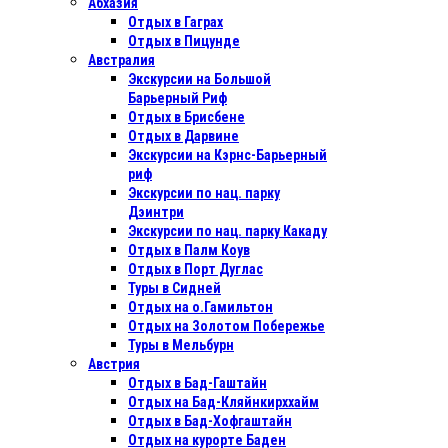
Абхазия
Отдых в Гаграх
Отдых в Пицунде
Австралия
Экскурсии на Большой
Барьерный Риф
Отдых в Бриcбене
Отдых в Дарвине
Экскурсии на Кэрнс-Барьерный
риф
Экскурсии по нац. парку
Дэинтри
Экскурсии по нац. парку Какаду
Отдых в Палм Коув
Отдых в Порт Дуглас
Туры в Сидней
Отдых на о.Гамильтон
Отдых на Золотом Побережье
Туры в Мельбурн
Австрия
Отдых в Бад-Гаштайн
Отдых на Бад-Кляйнкирххайм
Отдых в Бад-Хофгаштайн
Отдых на курорте Баден