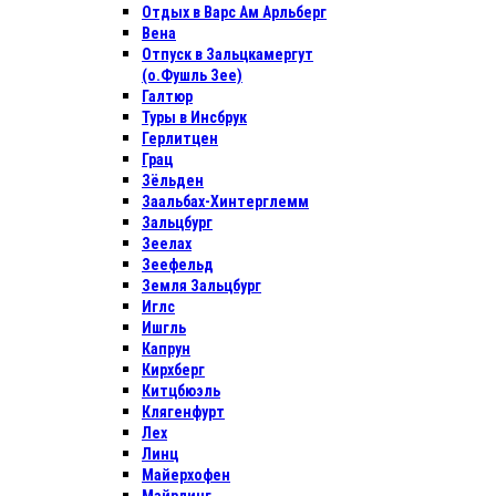
Отдых в Варс Ам Арльберг
Вена
Отпуск в Зальцкамергут
(о.Фушль Зее)
Галтюр
Туры в Инсбрук
Герлитцен
Грац
Зёльден
Заальбах-Хинтерглемм
Зальцбург
Зеелах
Зеефельд
Земля Зальцбург
Иглс
Ишгль
Капрун
Кирхберг
Китцбюэль
Клягенфурт
Лех
Линц
Майерхофен