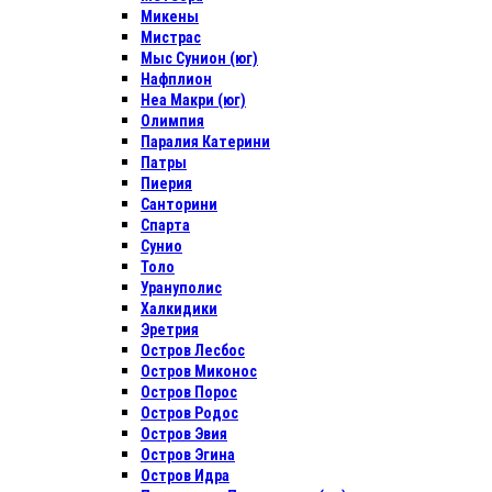
Микены
Мистрас
Мыс Сунион (юг)
Нафплион
Неа Макри (юг)
Олимпия
Паралия Катерини
Патры
Пиерия
Санторини
Спарта
Сунио
Толо
Урануполис
Халкидики
Эретрия
Остров Лесбос
Остров Миконос
Остров Порос
Остров Родос
Остров Эвия
Остров Эгина
Остров Идра