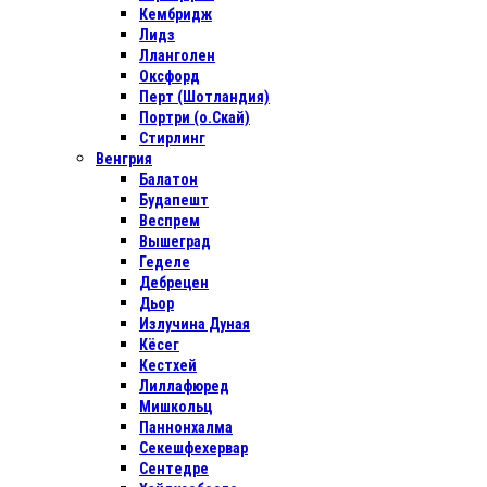
Кембридж
Лидз
Лланголен
Оксфорд
Перт (Шотландия)
Портри (о.Скай)
Стирлинг
Венгрия
Балатон
Будапешт
Веспрем
Вышеград
Геделе
Дебрецен
Дьор
Излучина Дуная
Кёсег
Кестхей
Лиллафюред
Мишкольц
Паннонхалма
Секешфехервар
Сентедре