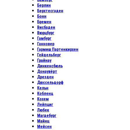
Берлин
Берхтесгаден
Бонн
Бремен
Висбаден
Вюрцбург
Гамбург
Ганновер
Гармиш Партенкирхен
Гейдельберг
Грайнау
Динкенсбюль
Донаувёрт
Дрезден
Дюссельдорф
Кельн
Кобленц
Кохем
Лейпциг
Любек
Магдебург
Майнц
Мейсен