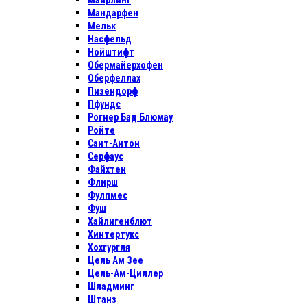
Майрлинг
Мандарфен
Мельк
Насфельд
Нойштифт
Обермайерхофен
Оберфеллах
Пизендорф
Пфундс
Рогнер Бад Блюмау
Ройте
Сант-Антон
Серфаус
Файхтен
Флирш
Фулпмес
Фуш
Хайлигенблют
Хинтертукс
Хохгургля
Цель Ам Зее
Цель-Ам-Циллер
Шладминг
Штанз