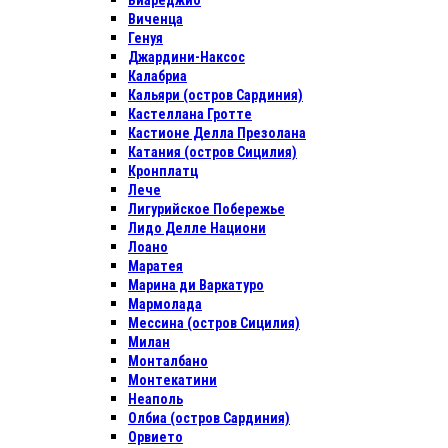
Виареджио
Виченца
Генуя
Джардини-Наксос
Калабриа
Кальяри (остров Сардиния)
Кастеллана Гротте
Кастионе Делла Презолана
Катания (остров Сицилия)
Кронплатц
Лече
Лигурийское Побережье
Лидо Делле Национи
Лоано
Маратея
Марина ди Варкатуро
Мармолада
Мессина (остров Сицилия)
Милан
Монталбано
Монтекатини
Неаполь
Олбиа (остров Сардиния)
Орвието