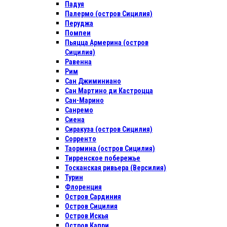
Падуя
Палермо (остров Сицилия)
Перуджа
Помпеи
Пьяцца Армерина (остров
Сицилия)
Равенна
Рим
Сан Джиминиано
Сан Мартино ди Кастроцца
Сан-Марино
Санремо
Сиена
Сиракуза (остров Сицилия)
Сорренто
Таормина (остров Сицилия)
Тирренское побережье
Тосканская ривьера (Версилия)
Турин
Флоренция
Остров Сардиния
Остров Сицилия
Остров Искья
Остров Капри