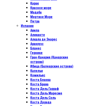
Карак
Красное море
Мадаба
Мертвое Море
Петра
Испания
Авила
Аликанте
Алкала де Энарес
Аранхуэс
Бланес
Гернике
Гран-Канария (Канарские
острова)
Ибица (Балеарские острова)
Калелья
Комильяс
Коста Бланка
Коста Брава
Коста Дель Гарраф
Коста Дель Маресме
Коста Дель Соль
Коста Дорада