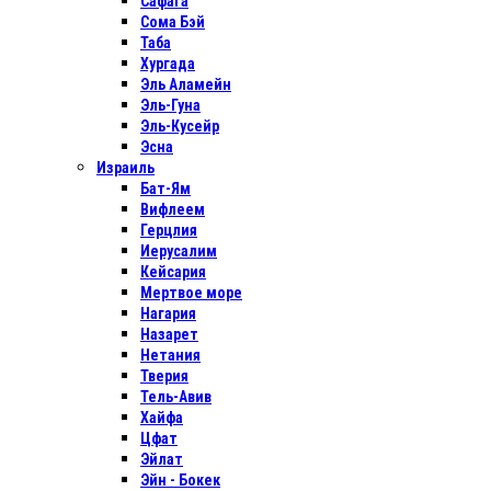
Сафага
Сома Бэй
Таба
Хургада
Эль Аламейн
Эль-Гуна
Эль-Кусейр
Эсна
Израиль
Бат-Ям
Вифлеем
Герцлия
Иерусалим
Кейсария
Мертвое море
Нагария
Назарет
Нетания
Тверия
Тель-Авив
Хайфа
Цфат
Эйлат
Эйн - Бокек