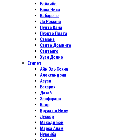
Байаибе
Бока Чика
Кабарете
Ла Романа
Пунта Кана
Пуэрто Плата
Самана
Санто Доминго
Сантьяго
Хуан Долио
Египет
Айн Эль Сохна
Александрия
Асуан
Бахария
Дахаб
Заафарана
Каир
Круиз по Нилу
Луксор
Макади Бэй
Марса Алам
Нувейба