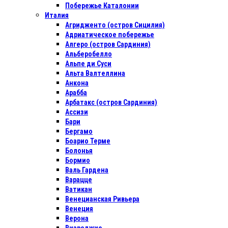
Побережье Каталонии
Италия
Агридженто (остров Сицилия)
Адриатическое побережье
Алгеро (остров Сардиния)
Альберобелло
Альпе ди Суси
Альта Валтеллина
Анкона
Арабба
Арбатакс (остров Сардиния)
Ассизи
Бари
Бергамо
Боарио Терме
Болонья
Бормио
Валь Гардена
Варацце
Ватикан
Венецианская Ривьера
Венеция
Верона