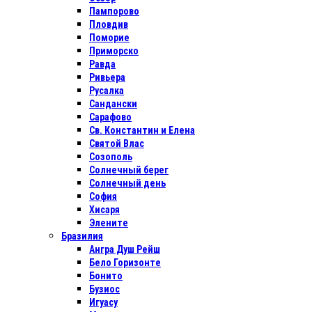
Пампорово
Пловдив
Поморие
Приморско
Равда
Ривьера
Русалка
Сандански
Сарафово
Св. Константин и Елена
Святой Влас
Созополь
Солнечный берег
Солнечный день
София
Хисаря
Элените
Бразилия
Ангра Душ Рейш
Бело Горизонте
Бонито
Бузиос
Игуасу