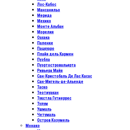
Лос-Кабос
Мансанильо
Мерида
Мехико
Монте Альбан
Морелия
Оахака
Паленке
Пацкуаро
Плайя дель Кармен
Пуэбла
Пуэртостровальярта
Ривьера Майя
Сан-Кристобаль Де Лас Касас
Сан-Мигель-де-Альенде
Таско
Теотиуакан
Тукстла Гутиеррес
Тулум
Ушмаль
Четумаль
Остров Козумель
Монако