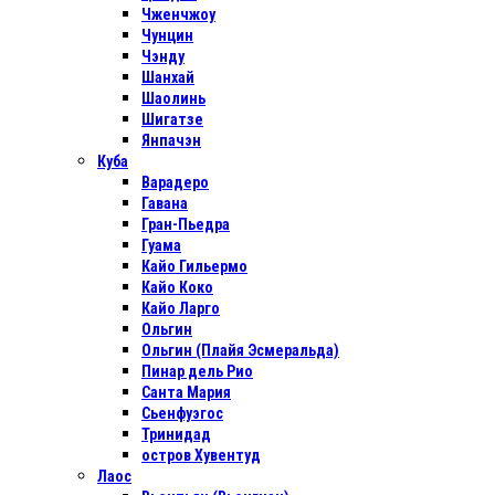
Чженчжоу
Чунцин
Чэнду
Шанхай
Шаолинь
Шигатзе
Янпачэн
Куба
Варадеро
Гавана
Гран-Пьедра
Гуама
Кайо Гильермо
Кайо Коко
Кайо Ларго
Ольгин
Ольгин (Плайя Эсмеральда)
Пинар дель Рио
Санта Мария
Сьенфуэгос
Тринидад
остров Хувентуд
Лаос