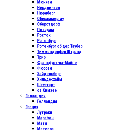
Мюнхен
Нёрдлинген
Нюрнберг
Обераммергау
Оберстдорф
Потсдам
Росток
Ротенбург
Ротенбург об дер Таубер
Тиммендорфер Штранд
Трир
Франкфурт-на-Майне
Фюссен
Хайдельберг
Хильдесхайм
Штутгарт
оз.Химзее
Голландия
Голландия
Греция
Лутраки
Марафон
Мати
Метеора