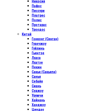
Никосия
Пафос
Писсури
Платрес
Полис
Протарас
Троодос
Китай
Гонконг (Сянган)
Гуанчжоу
Гуйлинь
Гьянтзе
Лхаса
Лхатзе
Пекин
Сакья (Сакьяпа)
Санья
Себайя
Сиань
Суджоу
Урумчи
Хайнань
Ханджоу
Циндао