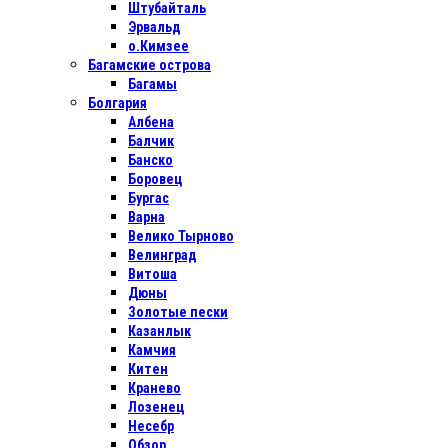
Штубайталь
Эрвальд
о.Кимзее
Багамские острова
Багамы
Болгария
Албена
Балчик
Банско
Боровец
Бургас
Варна
Велико Тырново
Велинград
Витоша
Дюны
Золотые пески
Казанлык
Камчия
Китен
Кранево
Лозенец
Несебр
Обзор