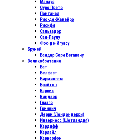
Манаус
Оуро Прето
Пантанал
Рио-де-Жанейро
Рисифи
Сальвадор
Сан-Паулу
Фос-де-Игуасу
Бруней
Бандар Сери Бегавану
Великобритания
Бат
Белфаст
Бирмингем
Брайтон
Варвик
Виндзор
Глазго
Гринвич
Дерри (Лондондерри)
Инвернесс (Шотландия)
Кардифф
Карлайл
Карнарфон