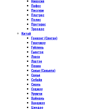
Никосия
Пафос
Писсури
Платрес
Полис
Протарас
Троодос
Китай
Гонконг (Сянган)
Гуанчжоу
Гуйлинь
Гьянтзе
Лхаса
Лхатзе
Пекин
Сакья (Сакьяпа)
Санья
Себайя
Сиань
Суджоу
Урумчи
Хайнань
Ханджоу
Циндао