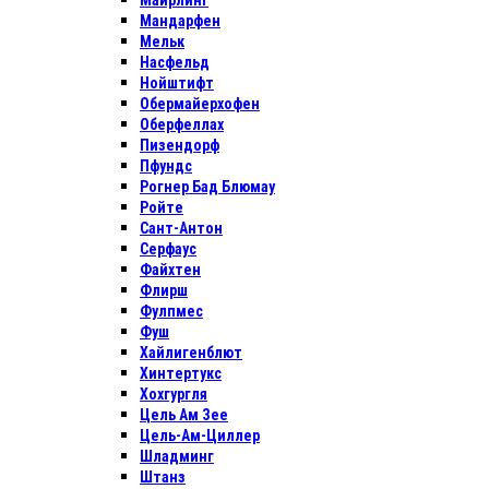
Майрлинг
Мандарфен
Мельк
Насфельд
Нойштифт
Обермайерхофен
Оберфеллах
Пизендорф
Пфундс
Рогнер Бад Блюмау
Ройте
Сант-Антон
Серфаус
Файхтен
Флирш
Фулпмес
Фуш
Хайлигенблют
Хинтертукс
Хохгургля
Цель Ам Зее
Цель-Ам-Циллер
Шладминг
Штанз