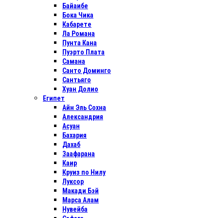
Байаибе
Бока Чика
Кабарете
Ла Романа
Пунта Кана
Пуэрто Плата
Самана
Санто Доминго
Сантьяго
Хуан Долио
Египет
Айн Эль Сохна
Александрия
Асуан
Бахария
Дахаб
Заафарана
Каир
Круиз по Нилу
Луксор
Макади Бэй
Марса Алам
Нувейба