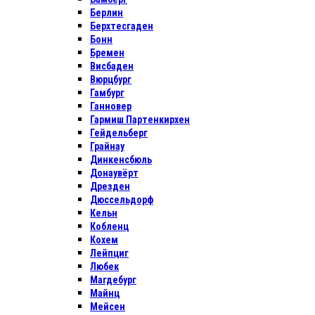
Берлин
Берхтесгаден
Бонн
Бремен
Висбаден
Вюрцбург
Гамбург
Ганновер
Гармиш Партенкирхен
Гейдельберг
Грайнау
Динкенсбюль
Донаувёрт
Дрезден
Дюссельдорф
Кельн
Кобленц
Кохем
Лейпциг
Любек
Магдебург
Майнц
Мейсен