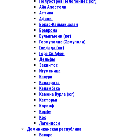
Полуостров Пелопоннес (юг)
Айа Апостоли
Аттика
Афины
Ворас-Каймакцалан
Враврона
Вульягмени (юг)
Гермуполис (Эрмуполи)
Глифада (юг)
Гора Св.Афон
Дельфы
Закинтос
Игуменица
Кавури
Калаврита
Каламбака
Камена Вурла (юг)
Касторья
Коринф
Корфу
Кос
Лагонисси
Доминиканская республика
Баваро