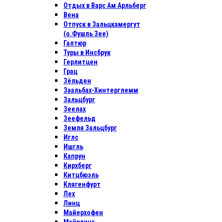
Отдых в Варс Ам Арльберг
Вена
Отпуск в Зальцкамергут
(о.Фушль Зее)
Галтюр
Туры в Инсбрук
Герлитцен
Грац
Зёльден
Заальбах-Хинтерглемм
Зальцбург
Зеелах
Зеефельд
Земля Зальцбург
Иглс
Ишгль
Капрун
Кирхберг
Китцбюэль
Клягенфурт
Лех
Линц
Майерхофен