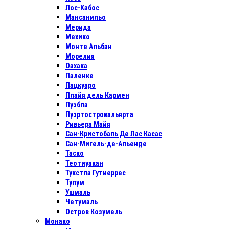
Лос-Кабос
Мансанильо
Мерида
Мехико
Монте Альбан
Морелия
Оахака
Паленке
Пацкуаро
Плайя дель Кармен
Пуэбла
Пуэртостровальярта
Ривьера Майя
Сан-Кристобаль Де Лас Касас
Сан-Мигель-де-Альенде
Таско
Теотиуакан
Тукстла Гутиеррес
Тулум
Ушмаль
Четумаль
Остров Козумель
Монако