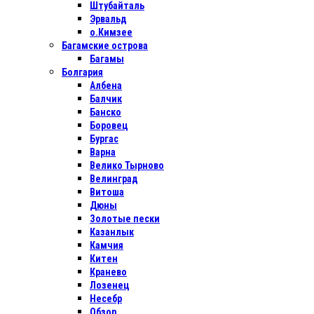
Штубайталь
Эрвальд
о.Кимзее
Багамские острова
Багамы
Болгария
Албена
Балчик
Банско
Боровец
Бургас
Варна
Велико Тырново
Велинград
Витоша
Дюны
Золотые пески
Казанлык
Камчия
Китен
Кранево
Лозенец
Несебр
Обзор