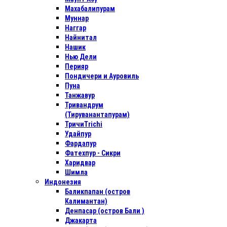
Махабалипурам
Муннар
Наггар
Найнитал
Нашик
Нью Дели
Перияр
Пондичери и Ауровиль
Пуна
Танжавур
Тривандрум
(Тируванантапурам)
ТричиTrichi
Удайпур
Фардапур
Фатехпур - Сикри
Харидвар
Шимла
Индонезия
Баликпапан (остров
Калимантан)
Денпасар (остров Бали )
Джакарта