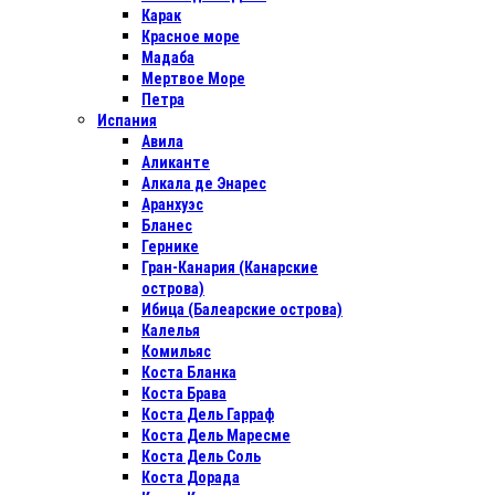
Карак
Красное море
Мадаба
Мертвое Море
Петра
Испания
Авила
Аликанте
Алкала де Энарес
Аранхуэс
Бланес
Гернике
Гран-Канария (Канарские
острова)
Ибица (Балеарские острова)
Калелья
Комильяс
Коста Бланка
Коста Брава
Коста Дель Гарраф
Коста Дель Маресме
Коста Дель Соль
Коста Дорада