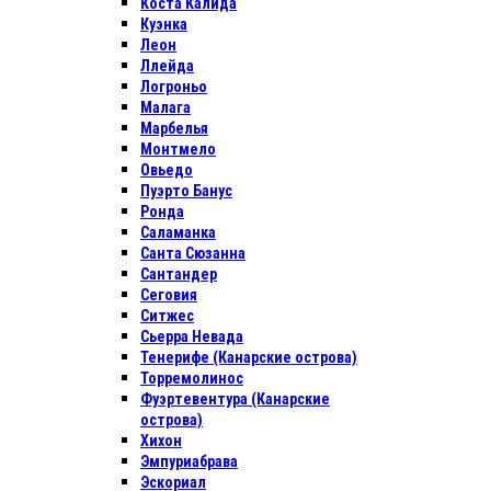
Коста Калида
Куэнка
Леон
Ллейда
Логроньо
Малага
Марбелья
Монтмело
Овьедо
Пуэрто Банус
Ронда
Саламанка
Санта Сюзанна
Сантандер
Сеговия
Ситжес
Сьерра Невада
Тенерифе (Канарские острова)
Торремолинос
Фуэртевентура (Канарские
острова)
Хихон
Эмпуриабрава
Эскориал