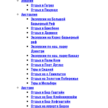
Абхазия
Отдых в Гаграх
Отдых в Пицунде
Австралия
Экскурсии на Большой
Барьерный Риф
Отдых в Бриcбене
Отдых в Дарвине
Экскурсии на Кэрнс-Барьерный
риф
Экскурсии по нац. парку
Дэинтри
Экскурсии по нац. парку Какаду
Отдых в Палм Коув
Отдых в Порт Дуглас
Туры в Сидней
Отдых на о.Гамильтон
Отдых на Золотом Побережье
Туры в Мельбурн
Австрия
Отдых в Бад-Гаштайн
Отдых на Бад-Кляйнкирххайм
Отдых в Бад-Хофгаштайн
Отдых на курорте Баден