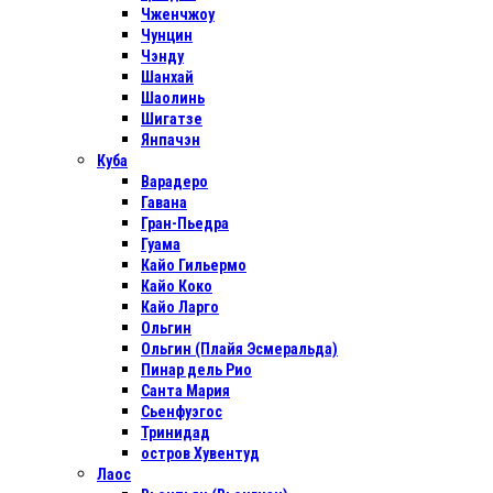
Чженчжоу
Чунцин
Чэнду
Шанхай
Шаолинь
Шигатзе
Янпачэн
Куба
Варадеро
Гавана
Гран-Пьедра
Гуама
Кайо Гильермо
Кайо Коко
Кайо Ларго
Ольгин
Ольгин (Плайя Эсмеральда)
Пинар дель Рио
Санта Мария
Сьенфуэгос
Тринидад
остров Хувентуд
Лаос