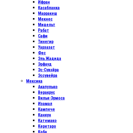
Ифран
Касабланка
Марракеш
Мекнес
Мидельт
Рабат
Сафи
Тинегир
Уарзазат
Фес
Эль Жадида
Эрфауд
Эс-Сувэйра
Эссувейра
Мексика
Акапулько
Веракрус
Вилья-Эрмоса
Изамал
Кампече
Канкун
Катемако
Керетаро
Коба