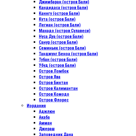
Джимбаран (остров Бали)
Кандидаса (остров Бали)
Каннгу (остров Бали)
Кута (остров Бали)
Легиан (остров Бали)
Манадо (остров Сулавеси)
Нуса Дуа (остров Бали)
Санур (остров Бали)
Семиньяк (остров Бали)
Танджунг Беноа (остров Бали)
Тубан (остров Бали)
Убуд (остров Бали)
Остров Ломбок
Остров Ява
Остров Бинтан
Остров Калимантан
Остров Комодо
Остров Флорес
Иордания
Аджлюн
Акаба
Амман
Джераш
Заповедник Дана