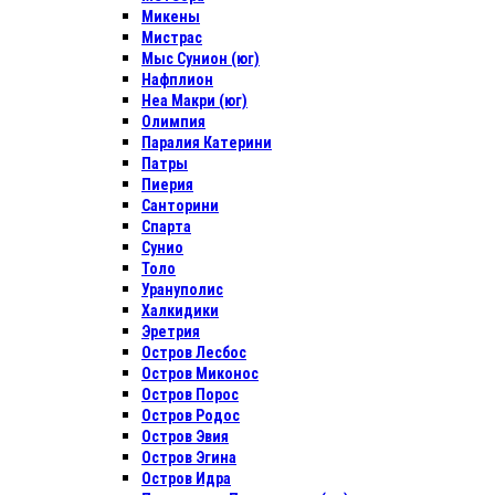
Микены
Мистрас
Мыс Сунион (юг)
Нафплион
Неа Макри (юг)
Олимпия
Паралия Катерини
Патры
Пиерия
Санторини
Спарта
Сунио
Толо
Урануполис
Халкидики
Эретрия
Остров Лесбос
Остров Миконос
Остров Порос
Остров Родос
Остров Эвия
Остров Эгина
Остров Идра