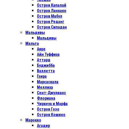
Остров Капалай
Остров Ланкаян
Остров Мабул
Остров Реданг
Остров Сипадан
Мальдивы
Мальдивы
Мальта
Авре
Айн Туффиха
Аттард
Буджибба
Валлетта
Гзира
Марсаскала
Меллиха
Сент-Джулианс
Флориана
Чиркеуа и Марфа
Остров Гозо
Остров Комино
Марокко
Агадир