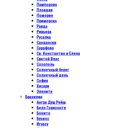
Пампорово
Пловдив
Поморие
Приморско
Равда
Ривьера
Русалка
Сандански
Сарафово
Св. Константин и Елена
Святой Влас
Созополь
Солнечный берег
Солнечный день
София
Хисаря
Элените
Бразилия
Ангра Душ Рейш
Бело Горизонте
Бонито
Бузиос
Игуасу