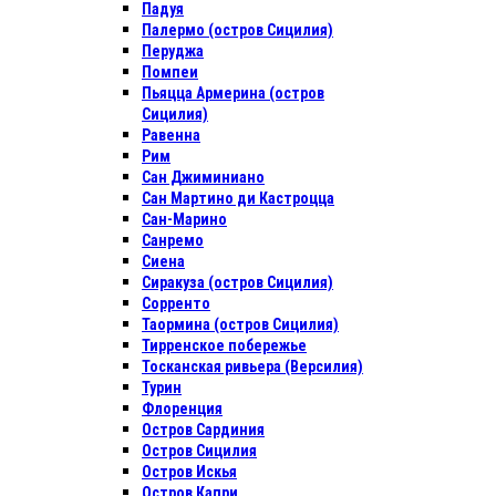
Падуя
Палермо (остров Сицилия)
Перуджа
Помпеи
Пьяцца Армерина (остров
Сицилия)
Равенна
Рим
Сан Джиминиано
Сан Мартино ди Кастроцца
Сан-Марино
Санремо
Сиена
Сиракуза (остров Сицилия)
Сорренто
Таормина (остров Сицилия)
Тирренское побережье
Тосканская ривьера (Версилия)
Турин
Флоренция
Остров Сардиния
Остров Сицилия
Остров Искья
Остров Капри