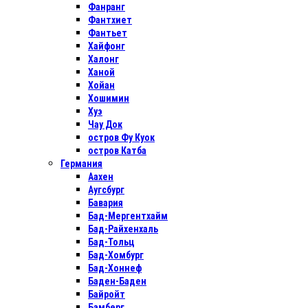
Фанранг
Фантхиет
Фантьет
Хайфонг
Халонг
Ханой
Хойан
Хошимин
Хуэ
Чау Док
остров Фу Куок
остров Катба
Германия
Аахен
Аугсбург
Бавария
Бад-Мергентхайм
Бад-Райхенхаль
Бад-Тольц
Бад-Хомбург
Бад-Хоннеф
Баден-Баден
Байройт
Бамберг