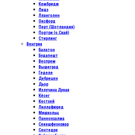
Кембридж
Лидз
Лланголен
Оксфорд
Перт (Шотландия)
Портри (о.Скай)
Стирлинг
Венгрия
Балатон
Будапешт
Веспрем
Вышеград
Геделе
Дебрецен
Дьор
Излучина Дуная
Кёсег
Кестхей
Лиллафюред
Мишкольц
Паннонхалма
Секешфехервар
Сентедре