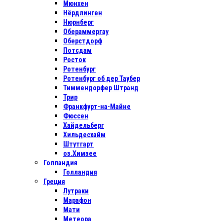
Мюнхен
Нёрдлинген
Нюрнберг
Обераммергау
Оберстдорф
Потсдам
Росток
Ротенбург
Ротенбург об дер Таубер
Тиммендорфер Штранд
Трир
Франкфурт-на-Майне
Фюссен
Хайдельберг
Хильдесхайм
Штутгарт
оз.Химзее
Голландия
Голландия
Греция
Лутраки
Марафон
Мати
Метеора