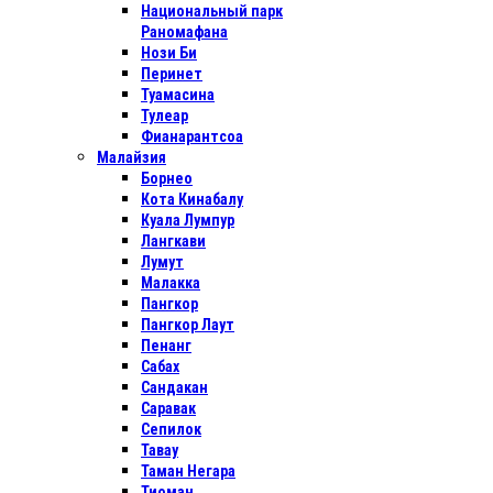
Национальный парк
Раномафана
Нози Би
Перинет
Туамасина
Тулеар
Фианарантсоа
Малайзия
Борнео
Кота Кинабалу
Куала Лумпур
Лангкави
Лумут
Малакка
Пангкор
Пангкор Лаут
Пенанг
Сабах
Сандакан
Саравак
Сепилок
Тавау
Таман Негара
Тиоман