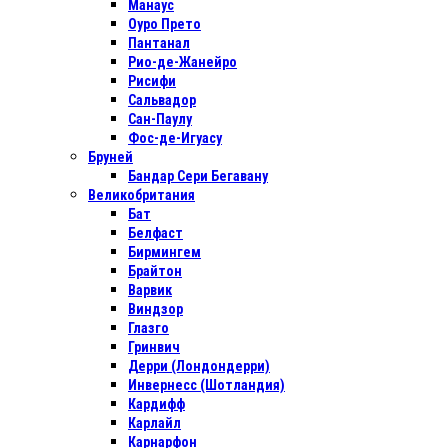
Манаус
Оуро Прето
Пантанал
Рио-де-Жанейро
Рисифи
Сальвадор
Сан-Паулу
Фос-де-Игуасу
Бруней
Бандар Сери Бегавану
Великобритания
Бат
Белфаст
Бирмингем
Брайтон
Варвик
Виндзор
Глазго
Гринвич
Дерри (Лондондерри)
Инвернесс (Шотландия)
Кардифф
Карлайл
Карнарфон