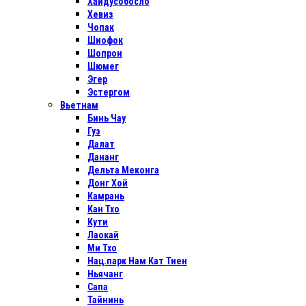
Хайдусобосло
Хевиз
Чопак
Шиофок
Шопрон
Шюмег
Эгер
Эстергом
Вьетнам
Бинь Чау
Гуэ
Далат
Дананг
Дельта Меконга
Донг Хой
Камрань
Кан Тхо
Кути
Лаокай
Ми Тхо
Нац.парк Нам Кат Тиен
Ньячанг
Сапа
Тайнинь