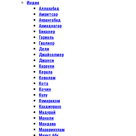
Индия
Аллахабад
Амритсар
Аурангабад
Ахмаднагар
Биканер
Гарваль
Гвалиор
Дели
Джайсалмер
Джанси
Караули
Керала
Ковалам
Кота
Кочин
Кулу
Кумараком
Кхаджурахо
Мадурай
Манали
Мандава
Марарикулам
Маунт Абу