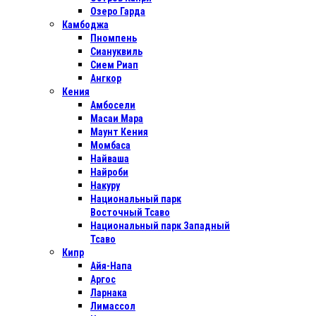
Озеро Гарда
Камбоджа
Пномпень
Сиануквиль
Сием Риап
Ангкор
Кения
Амбосели
Масаи Мара
Маунт Кения
Момбаса
Найваша
Найроби
Накуру
Национальный парк
Восточный Тсаво
Национальный парк Западный
Тсаво
Кипр
Айя-Напа
Аргос
Ларнака
Лимассол