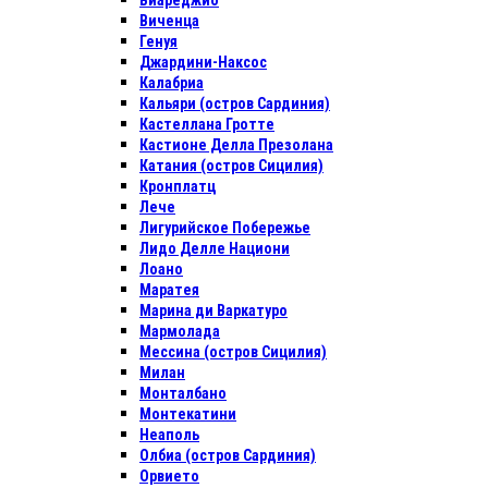
Виареджио
Виченца
Генуя
Джардини-Наксос
Калабриа
Кальяри (остров Сардиния)
Кастеллана Гротте
Кастионе Делла Презолана
Катания (остров Сицилия)
Кронплатц
Лече
Лигурийское Побережье
Лидо Делле Национи
Лоано
Маратея
Марина ди Варкатуро
Мармолада
Мессина (остров Сицилия)
Милан
Монталбано
Монтекатини
Неаполь
Олбиа (остров Сардиния)
Орвието