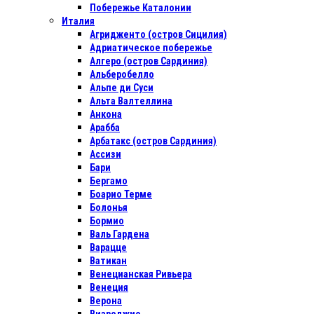
Побережье Каталонии
Италия
Агридженто (остров Сицилия)
Адриатическое побережье
Алгеро (остров Сардиния)
Альберобелло
Альпе ди Суси
Альта Валтеллина
Анкона
Арабба
Арбатакс (остров Сардиния)
Ассизи
Бари
Бергамо
Боарио Терме
Болонья
Бормио
Валь Гардена
Варацце
Ватикан
Венецианская Ривьера
Венеция
Верона