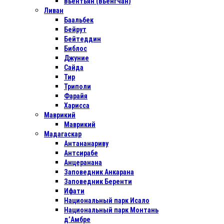
Вьентьян (Вьенгчан)
Ливан
Баальбек
Бейрут
Бейтеддин
Библос
Джуние
Сайда
Тир
Триполи
Фарайя
Харисса
Маврикий
Маврикий
Мадагаскар
Антананариву
Антсирабе
Анцеранана
Заповедник Анкарана
Заповедник Беренти
Ифати
Национальный парк Исало
Национальный парк Монтань
д’Амбре