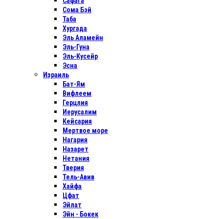
Сафага
Сома Бэй
Таба
Хургада
Эль Аламейн
Эль-Гуна
Эль-Кусейр
Эсна
Израиль
Бат-Ям
Вифлеем
Герцлия
Иерусалим
Кейсария
Мертвое море
Нагария
Назарет
Нетания
Тверия
Тель-Авив
Хайфа
Цфат
Эйлат
Эйн - Бокек