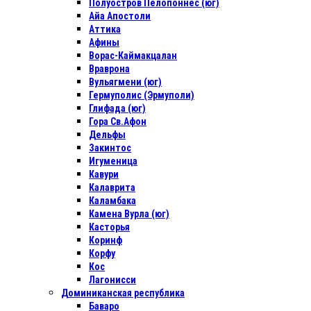
Полуостров Пелопоннес (юг)
Айа Апостоли
Аттика
Афины
Ворас-Каймакцалан
Враврона
Вульягмени (юг)
Гермуполис (Эрмуполи)
Глифада (юг)
Гора Св.Афон
Дельфы
Закинтос
Игуменица
Кавури
Калаврита
Каламбака
Камена Вурла (юг)
Касторья
Коринф
Корфу
Кос
Лагонисси
Доминиканская республика
Баваро