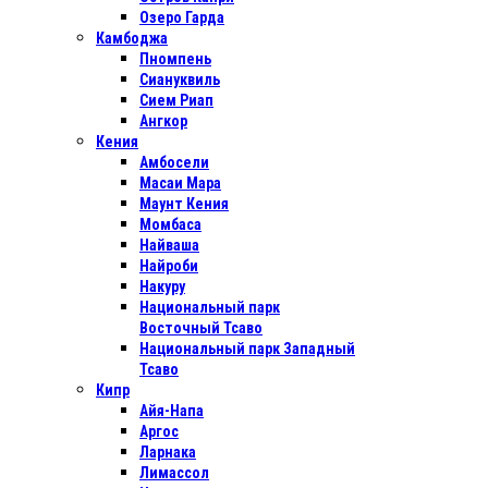
Озеро Гарда
Камбоджа
Пномпень
Сиануквиль
Сием Риап
Ангкор
Кения
Амбосели
Масаи Мара
Маунт Кения
Момбаса
Найваша
Найроби
Накуру
Национальный парк
Восточный Тсаво
Национальный парк Западный
Тсаво
Кипр
Айя-Напа
Аргос
Ларнака
Лимассол