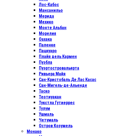
Лос-Кабос
Мансанильо
Мерида
Мехико
Монте Альбан
Морелия
Оахака
Паленке
Пацкуаро
Плайя дель Кармен
Пуэбла
Пуэртостровальярта
Ривьера Майя
Сан-Кристобаль Де Лас Касас
Сан-Мигель-де-Альенде
Таско
Теотиуакан
Тукстла Гутиеррес
Тулум
Ушмаль
Четумаль
Остров Козумель
Монако