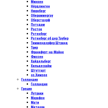
Мюнхен
Нёрдлинген
Нюрнберг
Обераммергау
Оберстдорф
Потсдам
Росток
Ротенбург
Ротенбург об дер Таубер
Тиммендорфер Штранд
Трир
Франкфурт-на-Майне
Фюссен
Хайдельберг
Хильдесхайм
Штутгарт
оз.Химзее
Голландия
Голландия
Греция
Лутраки
Марафон
Мати
Метеора