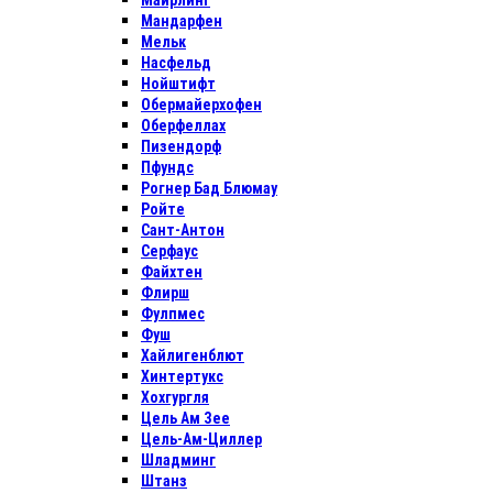
Майрлинг
Мандарфен
Мельк
Насфельд
Нойштифт
Обермайерхофен
Оберфеллах
Пизендорф
Пфундс
Рогнер Бад Блюмау
Ройте
Сант-Антон
Серфаус
Файхтен
Флирш
Фулпмес
Фуш
Хайлигенблют
Хинтертукс
Хохгургля
Цель Ам Зее
Цель-Ам-Циллер
Шладминг
Штанз