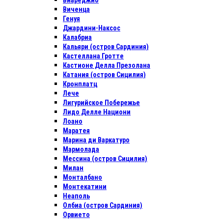
Виареджио
Виченца
Генуя
Джардини-Наксос
Калабриа
Кальяри (остров Сардиния)
Кастеллана Гротте
Кастионе Делла Презолана
Катания (остров Сицилия)
Кронплатц
Лече
Лигурийское Побережье
Лидо Делле Национи
Лоано
Маратея
Марина ди Варкатуро
Мармолада
Мессина (остров Сицилия)
Милан
Монталбано
Монтекатини
Неаполь
Олбиа (остров Сардиния)
Орвието