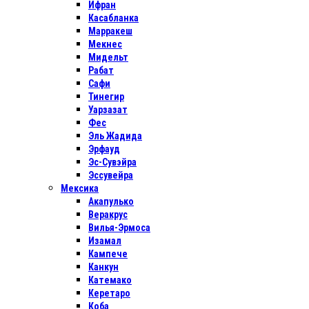
Ифран
Касабланка
Марракеш
Мекнес
Мидельт
Рабат
Сафи
Тинегир
Уарзазат
Фес
Эль Жадида
Эрфауд
Эс-Сувэйра
Эссувейра
Мексика
Акапулько
Веракрус
Вилья-Эрмоса
Изамал
Кампече
Канкун
Катемако
Керетаро
Коба