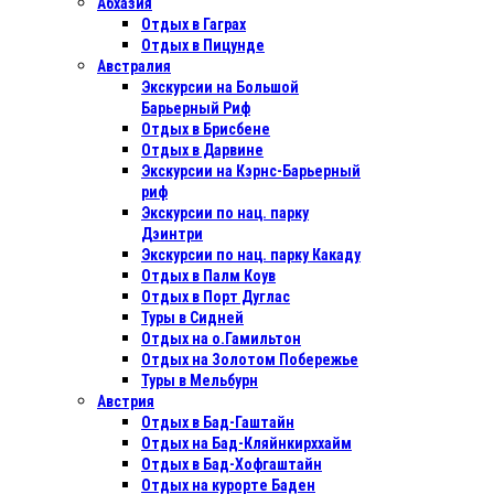
Абхазия
Отдых в Гаграх
Отдых в Пицунде
Австралия
Экскурсии на Большой
Барьерный Риф
Отдых в Бриcбене
Отдых в Дарвине
Экскурсии на Кэрнс-Барьерный
риф
Экскурсии по нац. парку
Дэинтри
Экскурсии по нац. парку Какаду
Отдых в Палм Коув
Отдых в Порт Дуглас
Туры в Сидней
Отдых на о.Гамильтон
Отдых на Золотом Побережье
Туры в Мельбурн
Австрия
Отдых в Бад-Гаштайн
Отдых на Бад-Кляйнкирххайм
Отдых в Бад-Хофгаштайн
Отдых на курорте Баден