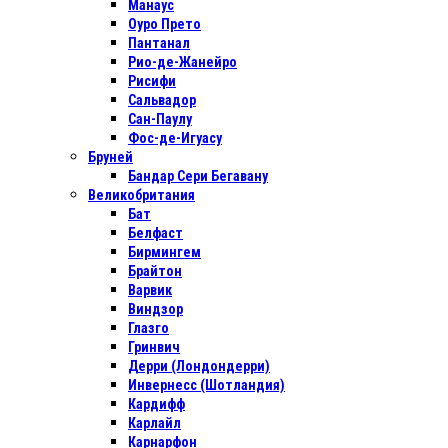
Манаус
Оуро Прето
Пантанал
Рио-де-Жанейро
Рисифи
Сальвадор
Сан-Паулу
Фос-де-Игуасу
Бруней
Бандар Сери Бегавану
Великобритания
Бат
Белфаст
Бирмингем
Брайтон
Варвик
Виндзор
Глазго
Гринвич
Дерри (Лондондерри)
Инвернесс (Шотландия)
Кардифф
Карлайл
Карнарфон