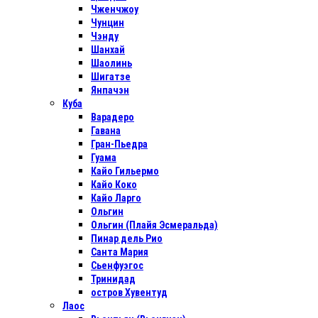
Чженчжоу
Чунцин
Чэнду
Шанхай
Шаолинь
Шигатзе
Янпачэн
Куба
Варадеро
Гавана
Гран-Пьедра
Гуама
Кайо Гильермо
Кайо Коко
Кайо Ларго
Ольгин
Ольгин (Плайя Эсмеральда)
Пинар дель Рио
Санта Мария
Сьенфуэгос
Тринидад
остров Хувентуд
Лаос