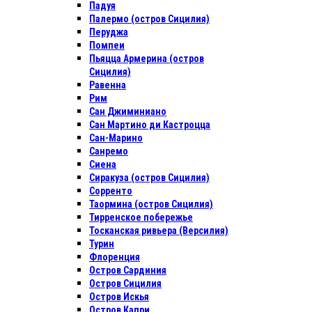
Падуя
Палермо (остров Сицилия)
Перуджа
Помпеи
Пьяцца Армерина (остров
Сицилия)
Равенна
Рим
Сан Джиминиано
Сан Мартино ди Кастроцца
Сан-Марино
Санремо
Сиена
Сиракуза (остров Сицилия)
Сорренто
Таормина (остров Сицилия)
Тирренское побережье
Тосканская ривьера (Версилия)
Турин
Флоренция
Остров Сардиния
Остров Сицилия
Остров Искья
Остров Капри