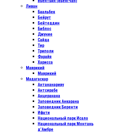
Вьентьян (Вьенгчан)
Ливан
Баальбек
Бейрут
Бейтеддин
Библос
Джуние
Сайда
Тир
Триполи
Фарайя
Харисса
Маврикий
Маврикий
Мадагаскар
Антананариву
Антсирабе
Анцеранана
Заповедник Анкарана
Заповедник Беренти
Ифати
Национальный парк Исало
Национальный парк Монтань
д’Амбре