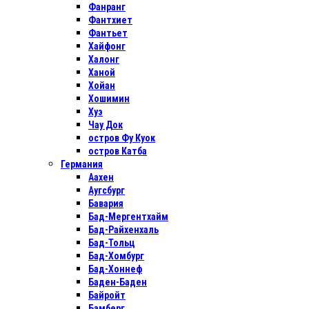
Фанранг
Фантхиет
Фантьет
Хайфонг
Халонг
Ханой
Хойан
Хошимин
Хуэ
Чау Док
остров Фу Куок
остров Катба
Германия
Аахен
Аугсбург
Бавария
Бад-Мергентхайм
Бад-Райхенхаль
Бад-Тольц
Бад-Хомбург
Бад-Хоннеф
Баден-Баден
Байройт
Бамберг