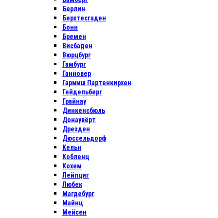
Берлин
Берхтесгаден
Бонн
Бремен
Висбаден
Вюрцбург
Гамбург
Ганновер
Гармиш Партенкирхен
Гейдельберг
Грайнау
Динкенсбюль
Донаувёрт
Дрезден
Дюссельдорф
Кельн
Кобленц
Кохем
Лейпциг
Любек
Магдебург
Майнц
Мейсен