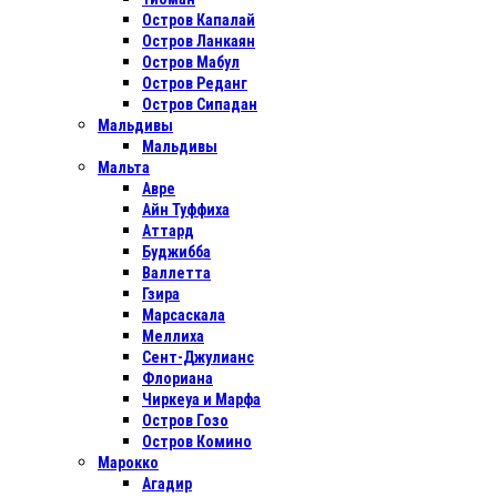
Остров Капалай
Остров Ланкаян
Остров Мабул
Остров Реданг
Остров Сипадан
Мальдивы
Мальдивы
Мальта
Авре
Айн Туффиха
Аттард
Буджибба
Валлетта
Гзира
Марсаскала
Меллиха
Сент-Джулианс
Флориана
Чиркеуа и Марфа
Остров Гозо
Остров Комино
Марокко
Агадир