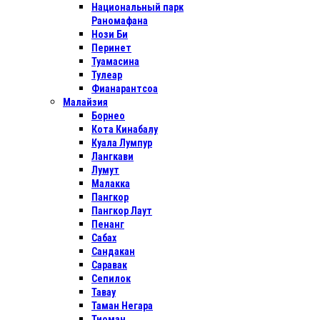
Национальный парк
Раномафана
Нози Би
Перинет
Туамасина
Тулеар
Фианарантсоа
Малайзия
Борнео
Кота Кинабалу
Куала Лумпур
Лангкави
Лумут
Малакка
Пангкор
Пангкор Лаут
Пенанг
Сабах
Сандакан
Саравак
Сепилок
Тавау
Таман Негара
Тиоман