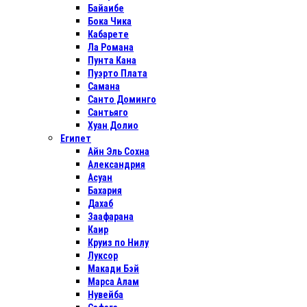
Байаибе
Бока Чика
Кабарете
Ла Романа
Пунта Кана
Пуэрто Плата
Самана
Санто Доминго
Сантьяго
Хуан Долио
Египет
Айн Эль Сохна
Александрия
Асуан
Бахария
Дахаб
Заафарана
Каир
Круиз по Нилу
Луксор
Макади Бэй
Марса Алам
Нувейба