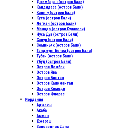
Джимбаран (остров Бали)
Кандидаса (остров Бали)
Каннгу (остров Бали)
Кута (остров Бали)
Легиан (остров Бали)
Манадо (остров Сулавеси)
Нуса Дуа (остров Бали)
Санур (остров Бали)
Семиньяк (остров Бали)
Танджунг Беноа (остров Бали)
Тубан (остров Бали)
Убуд (остров Бали)
Остров Ломбок
Остров Ява
Остров Бинтан
Остров Калимантан
Остров Комодо
Остров Флорес
Иордания
Аджлюн
Акаба
Амман
Джераш
Заповедник Дана