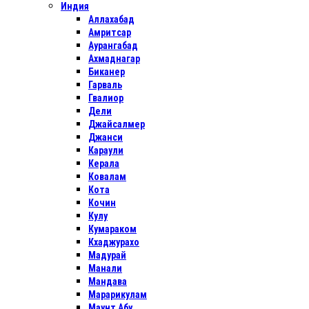
Индия
Аллахабад
Амритсар
Аурангабад
Ахмаднагар
Биканер
Гарваль
Гвалиор
Дели
Джайсалмер
Джанси
Караули
Керала
Ковалам
Кота
Кочин
Кулу
Кумараком
Кхаджурахо
Мадурай
Манали
Мандава
Марарикулам
Маунт Абу