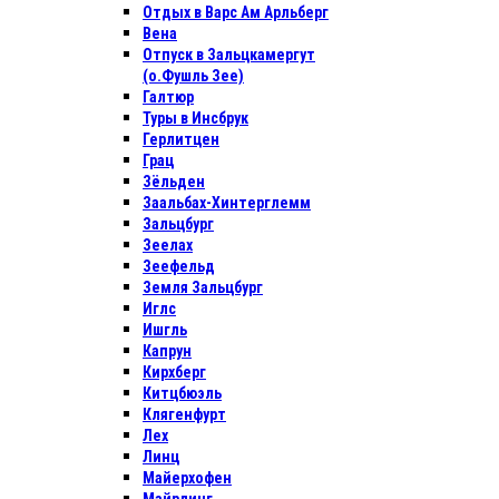
Отдых в Варс Ам Арльберг
Вена
Отпуск в Зальцкамергут
(о.Фушль Зее)
Галтюр
Туры в Инсбрук
Герлитцен
Грац
Зёльден
Заальбах-Хинтерглемм
Зальцбург
Зеелах
Зеефельд
Земля Зальцбург
Иглс
Ишгль
Капрун
Кирхберг
Китцбюэль
Клягенфурт
Лех
Линц
Майерхофен