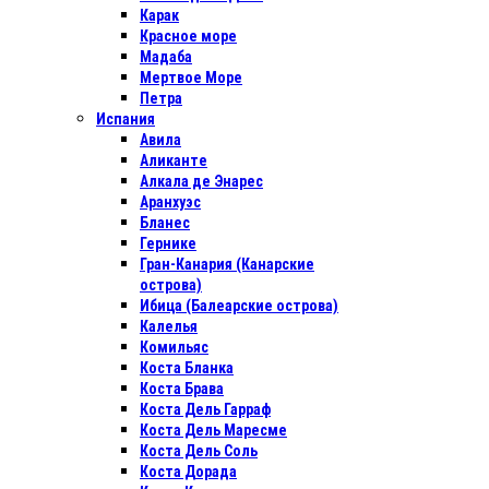
Карак
Красное море
Мадаба
Мертвое Море
Петра
Испания
Авила
Аликанте
Алкала де Энарес
Аранхуэс
Бланес
Гернике
Гран-Канария (Канарские
острова)
Ибица (Балеарские острова)
Калелья
Комильяс
Коста Бланка
Коста Брава
Коста Дель Гарраф
Коста Дель Маресме
Коста Дель Соль
Коста Дорада