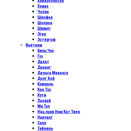
Хайдусобосло
Хевиз
Чопак
Шиофок
Шопрон
Шюмег
Эгер
Эстергом
Вьетнам
Бинь Чау
Гуэ
Далат
Дананг
Дельта Меконга
Донг Хой
Камрань
Кан Тхо
Кути
Лаокай
Ми Тхо
Нац.парк Нам Кат Тиен
Ньячанг
Сапа
Тайнинь