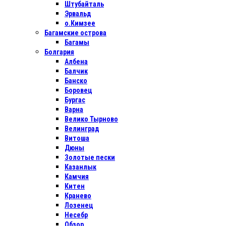
Штубайталь
Эрвальд
о.Кимзее
Багамские острова
Багамы
Болгария
Албена
Балчик
Банско
Боровец
Бургас
Варна
Велико Тырново
Велинград
Витоша
Дюны
Золотые пески
Казанлык
Камчия
Китен
Кранево
Лозенец
Несебр
Обзор