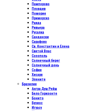
Пампорово
Пловдив
Поморие
Приморско
Равда
Ривьера
Русалка
Сандански
Сарафово
Св. Константин и Елена
Святой Влас
Созополь
Солнечный берег
Солнечный день
София
Хисаря
Элените
Бразилия
Ангра Душ Рейш
Бело Горизонте
Бонито
Бузиос
Игуасу