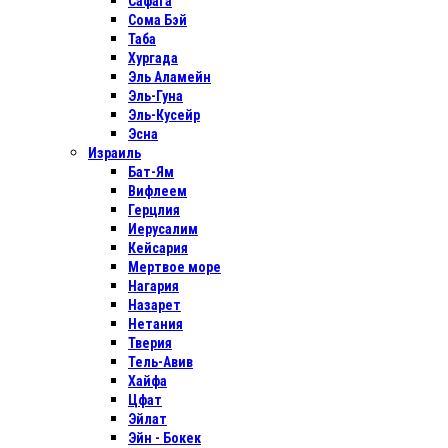
Сафага
Сома Бэй
Таба
Хургада
Эль Аламейн
Эль-Гуна
Эль-Кусейр
Эсна
Израиль
Бат-Ям
Вифлеем
Герцлия
Иерусалим
Кейсария
Мертвое море
Нагария
Назарет
Нетания
Тверия
Тель-Авив
Хайфа
Цфат
Эйлат
Эйн - Бокек