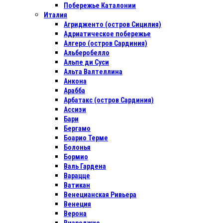
Побережье Каталонии
Италия
Агридженто (остров Сицилия)
Адриатическое побережье
Алгеро (остров Сардиния)
Альберобелло
Альпе ди Суси
Альта Валтеллина
Анкона
Арабба
Арбатакс (остров Сардиния)
Ассизи
Бари
Бергамо
Боарио Терме
Болонья
Бормио
Валь Гардена
Варацце
Ватикан
Венецианская Ривьера
Венеция
Верона