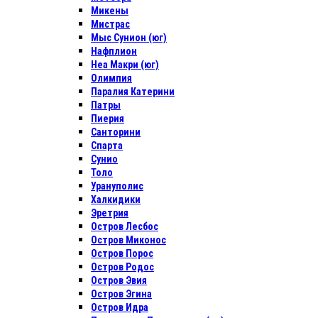
Микены
Мистрас
Мыс Сунион (юг)
Нафплион
Неа Макри (юг)
Олимпия
Паралия Катерини
Патры
Пиерия
Санторини
Спарта
Сунио
Толо
Урануполис
Халкидики
Эретрия
Остров Лесбос
Остров Миконос
Остров Порос
Остров Родос
Остров Эвия
Остров Эгина
Остров Идра