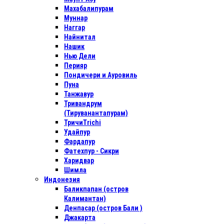
Махабалипурам
Муннар
Наггар
Найнитал
Нашик
Нью Дели
Перияр
Пондичери и Ауровиль
Пуна
Танжавур
Тривандрум
(Тируванантапурам)
ТричиTrichi
Удайпур
Фардапур
Фатехпур - Сикри
Харидвар
Шимла
Индонезия
Баликпапан (остров
Калимантан)
Денпасар (остров Бали )
Джакарта