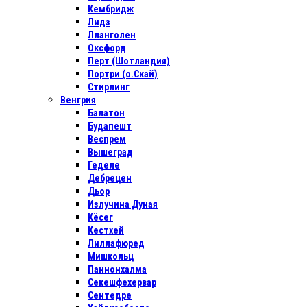
Кембридж
Лидз
Лланголен
Оксфорд
Перт (Шотландия)
Портри (о.Скай)
Стирлинг
Венгрия
Балатон
Будапешт
Веспрем
Вышеград
Геделе
Дебрецен
Дьор
Излучина Дуная
Кёсег
Кестхей
Лиллафюред
Мишкольц
Паннонхалма
Секешфехервар
Сентедре