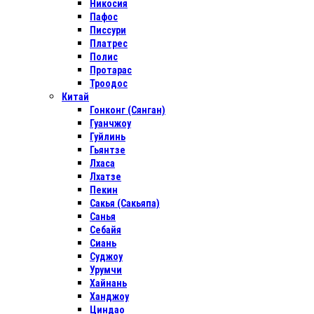
Никосия
Пафос
Писсури
Платрес
Полис
Протарас
Троодос
Китай
Гонконг (Сянган)
Гуанчжоу
Гуйлинь
Гьянтзе
Лхаса
Лхатзе
Пекин
Сакья (Сакьяпа)
Санья
Себайя
Сиань
Суджоу
Урумчи
Хайнань
Ханджоу
Циндао