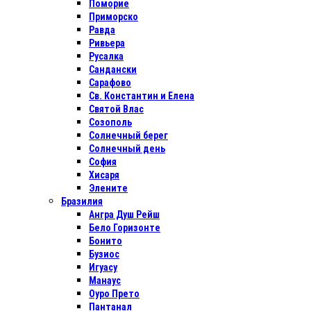
Поморие
Приморско
Равда
Ривьера
Русалка
Сандански
Сарафово
Св. Константин и Елена
Святой Влас
Созополь
Солнечный берег
Солнечный день
София
Хисаря
Элените
Бразилия
Ангра Душ Рейш
Бело Горизонте
Бонито
Бузиос
Игуасу
Манаус
Оуро Прето
Пантанал