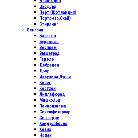
Лланголен
Оксфорд
Перт (Шотландия)
Портри (о.Скай)
Стирлинг
Венгрия
Балатон
Будапешт
Веспрем
Вышеград
Геделе
Дебрецен
Дьор
Излучина Дуная
Кёсег
Кестхей
Лиллафюред
Мишкольц
Паннонхалма
Секешфехервар
Сентедре
Хайдусобосло
Хевиз
Чопак