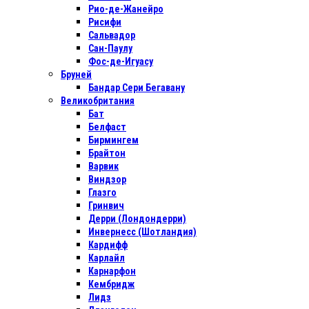
Рио-де-Жанейро
Рисифи
Сальвадор
Сан-Паулу
Фос-де-Игуасу
Бруней
Бандар Сери Бегавану
Великобритания
Бат
Белфаст
Бирмингем
Брайтон
Варвик
Виндзор
Глазго
Гринвич
Дерри (Лондондерри)
Инвернесс (Шотландия)
Кардифф
Карлайл
Карнарфон
Кембридж
Лидз