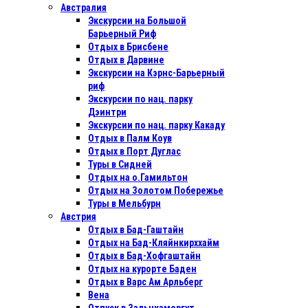
Австралия
Экскурсии на Большой
Барьерный Риф
Отдых в Бриcбене
Отдых в Дарвине
Экскурсии на Кэрнс-Барьерный
риф
Экскурсии по нац. парку
Дэинтри
Экскурсии по нац. парку Какаду
Отдых в Палм Коув
Отдых в Порт Дуглас
Туры в Сидней
Отдых на о.Гамильтон
Отдых на Золотом Побережье
Туры в Мельбурн
Австрия
Отдых в Бад-Гаштайн
Отдых на Бад-Кляйнкирххайм
Отдых в Бад-Хофгаштайн
Отдых на курорте Баден
Отдых в Варс Ам Арльберг
Вена