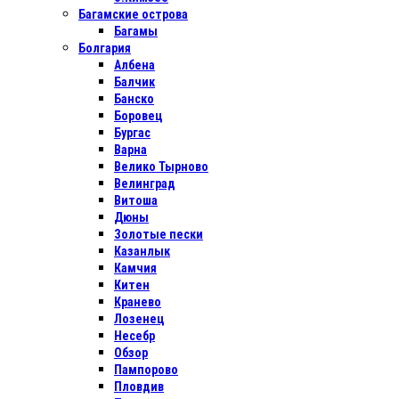
Багамские острова
Багамы
Болгария
Албена
Балчик
Банско
Боровец
Бургас
Варна
Велико Тырново
Велинград
Витоша
Дюны
Золотые пески
Казанлык
Камчия
Китен
Кранево
Лозенец
Несебр
Обзор
Пампорово
Пловдив