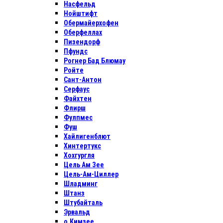
Насфельд
Нойштифт
Обермайерхофен
Оберфеллах
Пизендорф
Пфундс
Рогнер Бад Блюмау
Ройте
Сант-Антон
Серфаус
Файхтен
Флирш
Фулпмес
Фуш
Хайлигенблют
Хинтертукс
Хохгургля
Цель Ам Зее
Цель-Ам-Циллер
Шладминг
Штанз
Штубайталь
Эрвальд
о.Кимзее