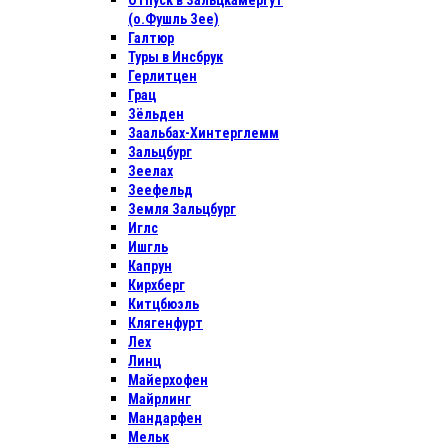
Отпуск в Зальцкамергут
(о.Фушль Зее)
Галтюр
Туры в Инсбрук
Герлитцен
Грац
Зёльден
Заальбах-Хинтерглемм
Зальцбург
Зеелах
Зеефельд
Земля Зальцбург
Иглс
Ишгль
Капрун
Кирхберг
Китцбюэль
Клягенфурт
Лех
Линц
Майерхофен
Майрлинг
Мандарфен
Мельк