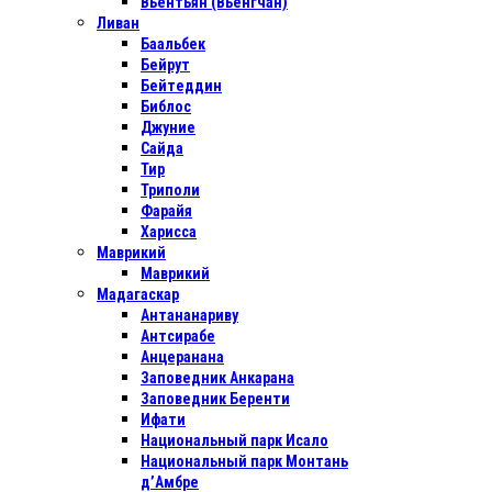
Вьентьян (Вьенгчан)
Ливан
Баальбек
Бейрут
Бейтеддин
Библос
Джуние
Сайда
Тир
Триполи
Фарайя
Харисса
Маврикий
Маврикий
Мадагаскар
Антананариву
Антсирабе
Анцеранана
Заповедник Анкарана
Заповедник Беренти
Ифати
Национальный парк Исало
Национальный парк Монтань
д’Амбре