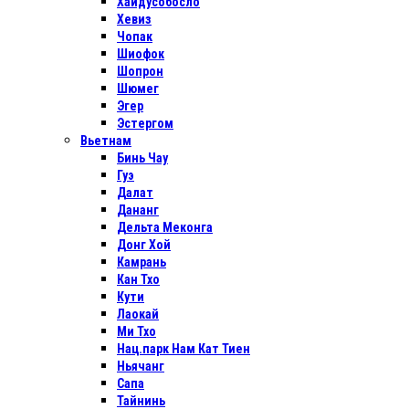
Хайдусобосло
Хевиз
Чопак
Шиофок
Шопрон
Шюмег
Эгер
Эстергом
Вьетнам
Бинь Чау
Гуэ
Далат
Дананг
Дельта Меконга
Донг Хой
Камрань
Кан Тхо
Кути
Лаокай
Ми Тхо
Нац.парк Нам Кат Тиен
Ньячанг
Сапа
Тайнинь