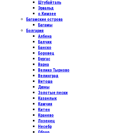
Штубайталь
Эрвальд
о.Кимзее
Багамские острова
Багамы
Болгария
Албена
Балчик
Банско
Боровец
Бургас
Варна
Велико Тырново
Велинград
Витоша
Дюны
Золотые пески
Казанлык
Камчия
Китен
Кранево
Лозенец
Несебр
Обзор