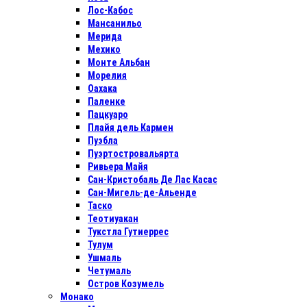
Лос-Кабос
Мансанильо
Мерида
Мехико
Монте Альбан
Морелия
Оахака
Паленке
Пацкуаро
Плайя дель Кармен
Пуэбла
Пуэртостровальярта
Ривьера Майя
Сан-Кристобаль Де Лас Касас
Сан-Мигель-де-Альенде
Таско
Теотиуакан
Тукстла Гутиеррес
Тулум
Ушмаль
Четумаль
Остров Козумель
Монако