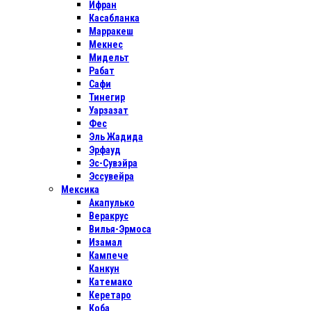
Ифран
Касабланка
Марракеш
Мекнес
Мидельт
Рабат
Сафи
Тинегир
Уарзазат
Фес
Эль Жадида
Эрфауд
Эс-Сувэйра
Эссувейра
Мексика
Акапулько
Веракрус
Вилья-Эрмоса
Изамал
Кампече
Канкун
Катемако
Керетаро
Коба