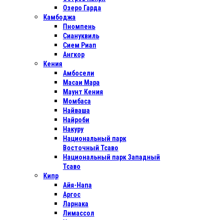
Озеро Гарда
Камбоджа
Пномпень
Сиануквиль
Сием Риап
Ангкор
Кения
Амбосели
Масаи Мара
Маунт Кения
Момбаса
Найваша
Найроби
Накуру
Национальный парк
Восточный Тсаво
Национальный парк Западный
Тсаво
Кипр
Айя-Напа
Аргос
Ларнака
Лимассол