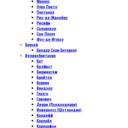
Манаус
Оуро Прето
Пантанал
Рио-де-Жанейро
Рисифи
Сальвадор
Сан-Паулу
Фос-де-Игуасу
Бруней
Бандар Сери Бегавану
Великобритания
Бат
Белфаст
Бирмингем
Брайтон
Варвик
Виндзор
Глазго
Гринвич
Дерри (Лондондерри)
Инвернесс (Шотландия)
Кардифф
Карлайл
Карнарфон