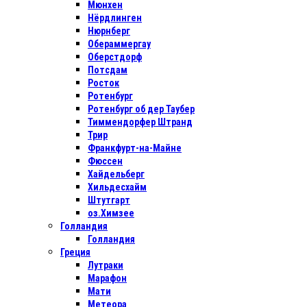
Мюнхен
Нёрдлинген
Нюрнберг
Обераммергау
Оберстдорф
Потсдам
Росток
Ротенбург
Ротенбург об дер Таубер
Тиммендорфер Штранд
Трир
Франкфурт-на-Майне
Фюссен
Хайдельберг
Хильдесхайм
Штутгарт
оз.Химзее
Голландия
Голландия
Греция
Лутраки
Марафон
Мати
Метеора