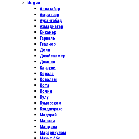
Индия
Аллахабад
Амритсар
Аурангабад
Ахмаднагар
Биканер
Гарваль
Гвалиор
Дели
Джайсалмер
Джанси
Караули
Керала
Ковалам
Кота
Кочин
Кулу
Кумараком
Кхаджурахо
Мадурай
Манали
Мандава
Марарикулам
Маунт Абу