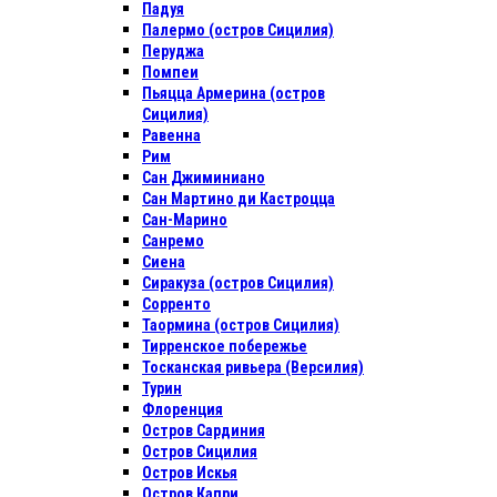
Падуя
Палермо (остров Сицилия)
Перуджа
Помпеи
Пьяцца Армерина (остров
Сицилия)
Равенна
Рим
Сан Джиминиано
Сан Мартино ди Кастроцца
Сан-Марино
Санремо
Сиена
Сиракуза (остров Сицилия)
Сорренто
Таормина (остров Сицилия)
Тирренское побережье
Тосканская ривьера (Версилия)
Турин
Флоренция
Остров Сардиния
Остров Сицилия
Остров Искья
Остров Капри