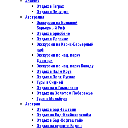
Абхазия
Отдых в Гаграх
Отдых в Пицунде
Австралия
Экскурсии на Большой
Барьерный Риф
Отдых в Бриcбене
Отдых в Дарвине
Экскурсии на Кэрнс-Барьерный
риф
Экскурсии по нац. парку
Дэинтри
Экскурсии по нац. парку Какаду
Отдых в Палм Коув
Отдых в Порт Дуглас
Туры в Сидней
Отдых на о.Гамильтон
Отдых на Золотом Побережье
Туры в Мельбурн
Австрия
Отдых в Бад-Гаштайн
Отдых на Бад-Кляйнкирххайм
Отдых в Бад-Хофгаштайн
Отдых на курорте Баден