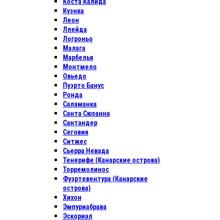
Коста Калида
Куэнка
Леон
Ллейда
Логроньо
Малага
Марбелья
Монтмело
Овьедо
Пуэрто Банус
Ронда
Саламанка
Санта Сюзанна
Сантандер
Сеговия
Ситжес
Сьерра Невада
Тенерифе (Канарские острова)
Торремолинос
Фуэртевентура (Канарские
острова)
Хихон
Эмпуриабрава
Эскориал