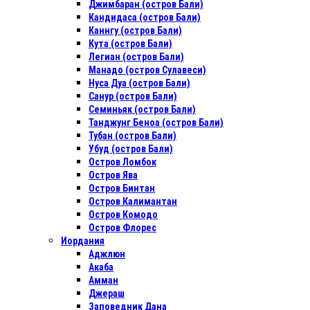
Джимбаран (остров Бали)
Кандидаса (остров Бали)
Каннгу (остров Бали)
Кута (остров Бали)
Легиан (остров Бали)
Манадо (остров Сулавеси)
Нуса Дуа (остров Бали)
Санур (остров Бали)
Семиньяк (остров Бали)
Танджунг Беноа (остров Бали)
Тубан (остров Бали)
Убуд (остров Бали)
Остров Ломбок
Остров Ява
Остров Бинтан
Остров Калимантан
Остров Комодо
Остров Флорес
Иордания
Аджлюн
Акаба
Амман
Джераш
Заповедник Дана