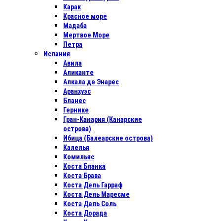
Карак
Красное море
Мадаба
Мертвое Море
Петра
Испания
Авила
Аликанте
Алкала де Энарес
Аранхуэс
Бланес
Гернике
Гран-Канария (Канарские
острова)
Ибица (Балеарские острова)
Калелья
Комильяс
Коста Бланка
Коста Брава
Коста Дель Гарраф
Коста Дель Маресме
Коста Дель Соль
Коста Дорада