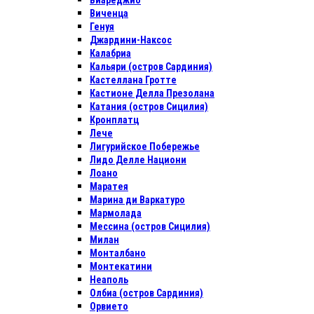
Виареджио
Виченца
Генуя
Джардини-Наксос
Калабриа
Кальяри (остров Сардиния)
Кастеллана Гротте
Кастионе Делла Презолана
Катания (остров Сицилия)
Кронплатц
Лече
Лигурийское Побережье
Лидо Делле Национи
Лоано
Маратея
Марина ди Варкатуро
Мармолада
Мессина (остров Сицилия)
Милан
Монталбано
Монтекатини
Неаполь
Олбиа (остров Сардиния)
Орвието