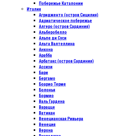
Побережье Каталонии
Италия
Агридженто (остров Сицилия)
Адриатическое побережье
Алгеро (остров Сардиния)
Альберобелло
Альпе ди Суси
Альта Валтеллина
Анкона
Арабба
Арбатакс (остров Сардиния)
Ассизи
Бари
Бергамо
Боарио Терме
Болонья
Бормио
Валь Гардена
Варацце
Ватикан
Венецианская Ривьера
Венеция
Верона