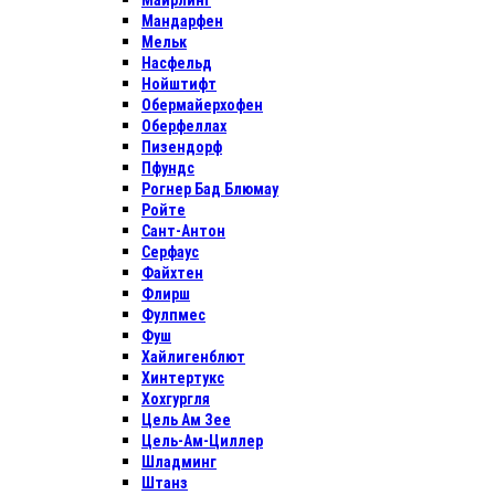
Майрлинг
Мандарфен
Мельк
Насфельд
Нойштифт
Обермайерхофен
Оберфеллах
Пизендорф
Пфундс
Рогнер Бад Блюмау
Ройте
Сант-Антон
Серфаус
Файхтен
Флирш
Фулпмес
Фуш
Хайлигенблют
Хинтертукс
Хохгургля
Цель Ам Зее
Цель-Ам-Циллер
Шладминг
Штанз