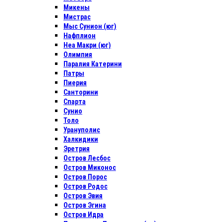
Микены
Мистрас
Мыс Сунион (юг)
Нафплион
Неа Макри (юг)
Олимпия
Паралия Катерини
Патры
Пиерия
Санторини
Спарта
Сунио
Толо
Урануполис
Халкидики
Эретрия
Остров Лесбос
Остров Миконос
Остров Порос
Остров Родос
Остров Эвия
Остров Эгина
Остров Идра