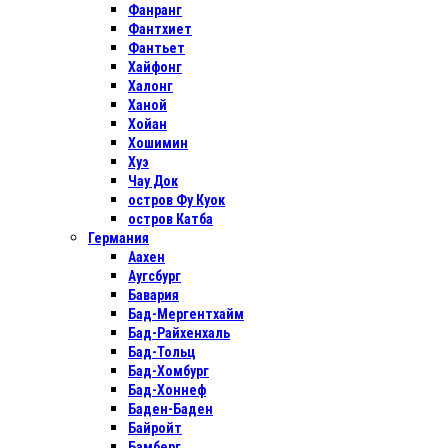
Фанранг
Фантхиет
Фантьет
Хайфонг
Халонг
Ханой
Хойан
Хошимин
Хуэ
Чау Док
остров Фу Куок
остров Катба
Германия
Аахен
Аугсбург
Бавария
Бад-Мергентхайм
Бад-Райхенхаль
Бад-Тольц
Бад-Хомбург
Бад-Хоннеф
Баден-Баден
Байройт
Бамберг