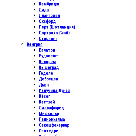
Кембридж
Лидз
Лланголен
Оксфорд
Перт (Шотландия)
Портри (о.Скай)
Стирлинг
Венгрия
Балатон
Будапешт
Веспрем
Вышеград
Геделе
Дебрецен
Дьор
Излучина Дуная
Кёсег
Кестхей
Лиллафюред
Мишкольц
Паннонхалма
Секешфехервар
Сентедре