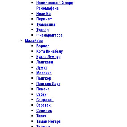
Национальный парк
Раномафана
Нози Би
Перинет
Туамасина
Тулеар
Фианарантсоа
Малайзия
Борнео
Кота Кинабалу
Куала Лумпур
Лангкави
Лумут
Малакка
Пангкор
Пангкор Лаут
Пенанг
Сабах
Сандакан
Саравак
Сепилок
Тавау
Таман Негара
Тиоман