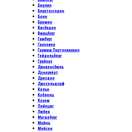
Берлин
Берхтесгаден
Бонн
Бремен
Висбаден
Вюрцбург
Гамбург
Ганновер
Гармиш Партенкирхен
Гейдельберг
Грайнау
Динкенсбюль
Донаувёрт
Дрезден
Дюссельдорф
Кельн
Кобленц
Кохем
Лейпциг
Любек
Магдебург
Майнц
Мейсен