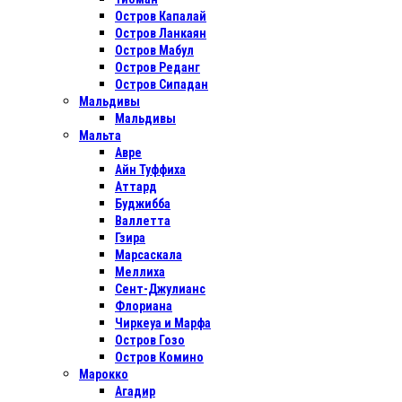
Остров Капалай
Остров Ланкаян
Остров Мабул
Остров Реданг
Остров Сипадан
Мальдивы
Мальдивы
Мальта
Авре
Айн Туффиха
Аттард
Буджибба
Валлетта
Гзира
Марсаскала
Меллиха
Сент-Джулианс
Флориана
Чиркеуа и Марфа
Остров Гозо
Остров Комино
Марокко
Агадир