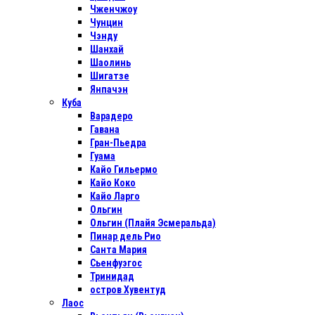
Чженчжоу
Чунцин
Чэнду
Шанхай
Шаолинь
Шигатзе
Янпачэн
Куба
Варадеро
Гавана
Гран-Пьедра
Гуама
Кайо Гильермо
Кайо Коко
Кайо Ларго
Ольгин
Ольгин (Плайя Эсмеральда)
Пинар дель Рио
Санта Мария
Сьенфуэгос
Тринидад
остров Хувентуд
Лаос