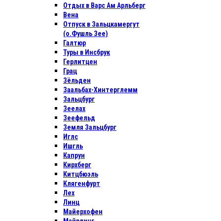
Отдых в Варс Ам Арльберг
Вена
Отпуск в Зальцкамергут
(о.Фушль Зее)
Галтюр
Туры в Инсбрук
Герлитцен
Грац
Зёльден
Заальбах-Хинтерглемм
Зальцбург
Зеелах
Зеефельд
Земля Зальцбург
Иглс
Ишгль
Капрун
Кирхберг
Китцбюэль
Клягенфурт
Лех
Линц
Майерхофен