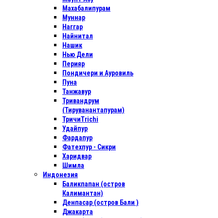
Махабалипурам
Муннар
Наггар
Найнитал
Нашик
Нью Дели
Перияр
Пондичери и Ауровиль
Пуна
Танжавур
Тривандрум
(Тируванантапурам)
ТричиTrichi
Удайпур
Фардапур
Фатехпур - Сикри
Харидвар
Шимла
Индонезия
Баликпапан (остров
Калимантан)
Денпасар (остров Бали )
Джакарта