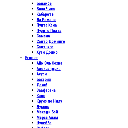
Байаибе
Бока Чика
Кабарете
Ла Романа
Пунта Кана
Пуэрто Плата
Самана
Санто Доминго
Сантьяго
Хуан Долио
Египет
Айн Эль Сохна
Александрия
Асуан
Бахария
Дахаб
Заафарана
Каир
Круиз по Нилу
Луксор
Макади Бэй
Марса Алам
Нувейба