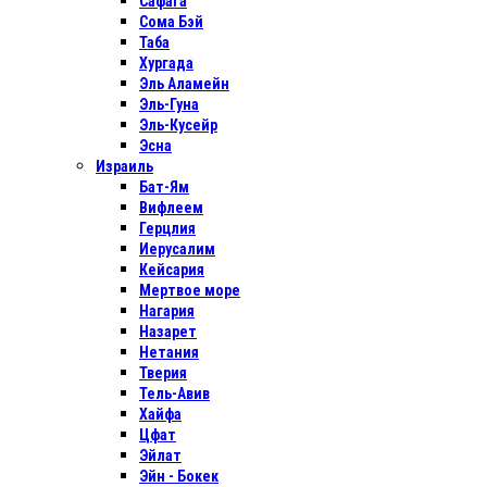
Сафага
Сома Бэй
Таба
Хургада
Эль Аламейн
Эль-Гуна
Эль-Кусейр
Эсна
Израиль
Бат-Ям
Вифлеем
Герцлия
Иерусалим
Кейсария
Мертвое море
Нагария
Назарет
Нетания
Тверия
Тель-Авив
Хайфа
Цфат
Эйлат
Эйн - Бокек