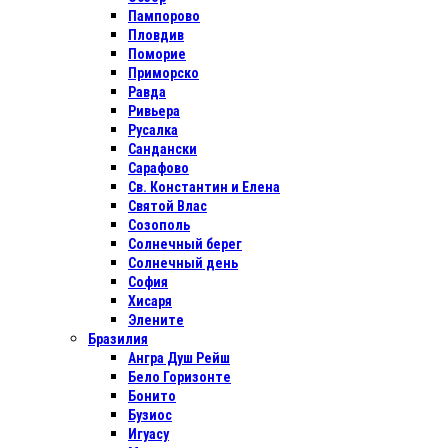
Пампорово
Пловдив
Поморие
Приморско
Равда
Ривьера
Русалка
Сандански
Сарафово
Св. Константин и Елена
Святой Влас
Созополь
Солнечный берег
Солнечный день
София
Хисаря
Элените
Бразилия
Ангра Душ Рейш
Бело Горизонте
Бонито
Бузиос
Игуасу