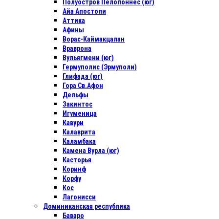
Полуостров Пелопоннес (юг)
Айа Апостоли
Аттика
Афины
Ворас-Каймакцалан
Враврона
Вульягмени (юг)
Гермуполис (Эрмуполи)
Глифада (юг)
Гора Св.Афон
Дельфы
Закинтос
Игуменица
Кавури
Калаврита
Каламбака
Камена Вурла (юг)
Касторья
Коринф
Корфу
Кос
Лагонисси
Доминиканская республика
Баваро