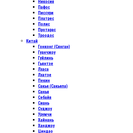
Никосия
Пафос
Писсури
Платрес
Полис
Протарас
Троодос
Китай
Гонконг (Сянган)
Гуанчжоу
Гуйлинь
Гьянтзе
Лхаса
Лхатзе
Пекин
Сакья (Сакьяпа)
Санья
Себайя
Сиань
Суджоу
Урумчи
Хайнань
Ханджоу
Циндао