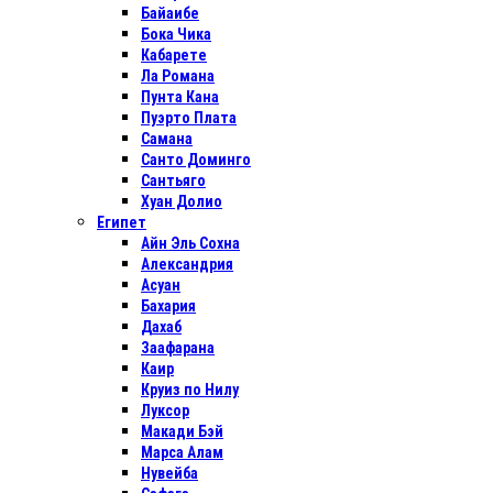
Байаибе
Бока Чика
Кабарете
Ла Романа
Пунта Кана
Пуэрто Плата
Самана
Санто Доминго
Сантьяго
Хуан Долио
Египет
Айн Эль Сохна
Александрия
Асуан
Бахария
Дахаб
Заафарана
Каир
Круиз по Нилу
Луксор
Макади Бэй
Марса Алам
Нувейба