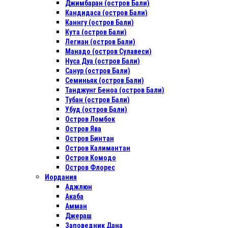
Джимбаран (остров Бали)
Кандидаса (остров Бали)
Каннгу (остров Бали)
Кута (остров Бали)
Легиан (остров Бали)
Манадо (остров Сулавеси)
Нуса Дуа (остров Бали)
Санур (остров Бали)
Семиньяк (остров Бали)
Танджунг Беноа (остров Бали)
Тубан (остров Бали)
Убуд (остров Бали)
Остров Ломбок
Остров Ява
Остров Бинтан
Остров Калимантан
Остров Комодо
Остров Флорес
Иордания
Аджлюн
Акаба
Амман
Джераш
Заповедник Дана