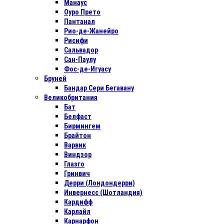
Манаус
Оуро Прето
Пантанал
Рио-де-Жанейро
Рисифи
Сальвадор
Сан-Паулу
Фос-де-Игуасу
Бруней
Бандар Сери Бегавану
Великобритания
Бат
Белфаст
Бирмингем
Брайтон
Варвик
Виндзор
Глазго
Гринвич
Дерри (Лондондерри)
Инвернесс (Шотландия)
Кардифф
Карлайл
Карнарфон