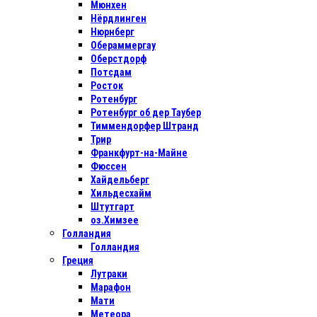
Мюнхен
Нёрдлинген
Нюрнберг
Обераммергау
Оберстдорф
Потсдам
Росток
Ротенбург
Ротенбург об дер Таубер
Тиммендорфер Штранд
Трир
Франкфурт-на-Майне
Фюссен
Хайдельберг
Хильдесхайм
Штутгарт
оз.Химзее
Голландия
Голландия
Греция
Лутраки
Марафон
Мати
Метеора