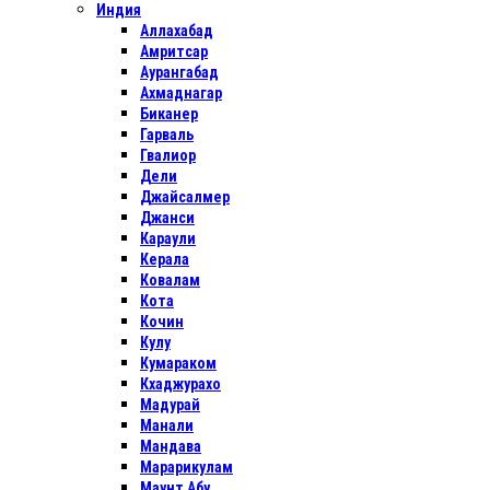
Индия
Аллахабад
Амритсар
Аурангабад
Ахмаднагар
Биканер
Гарваль
Гвалиор
Дели
Джайсалмер
Джанси
Караули
Керала
Ковалам
Кота
Кочин
Кулу
Кумараком
Кхаджурахо
Мадурай
Манали
Мандава
Марарикулам
Маунт Абу