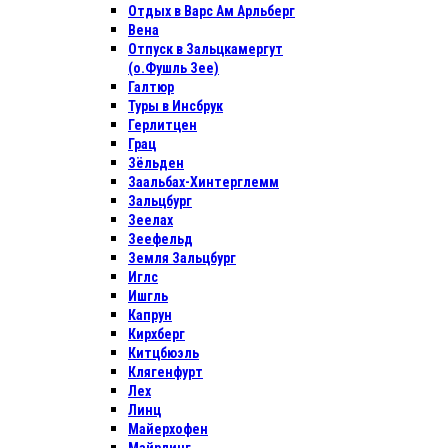
Отдых в Варс Ам Арльберг
Вена
Отпуск в Зальцкамергут
(о.Фушль Зее)
Галтюр
Туры в Инсбрук
Герлитцен
Грац
Зёльден
Заальбах-Хинтерглемм
Зальцбург
Зеелах
Зеефельд
Земля Зальцбург
Иглс
Ишгль
Капрун
Кирхберг
Китцбюэль
Клягенфурт
Лех
Линц
Майерхофен