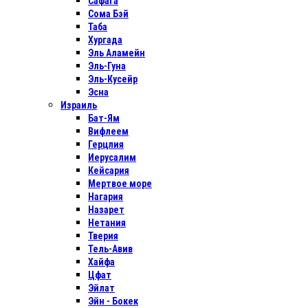
Сафага
Сома Бэй
Таба
Хургада
Эль Аламейн
Эль-Гуна
Эль-Кусейр
Эсна
Израиль
Бат-Ям
Вифлеем
Герцлия
Иерусалим
Кейсария
Мертвое море
Нагария
Назарет
Нетания
Тверия
Тель-Авив
Хайфа
Цфат
Эйлат
Эйн - Бокек