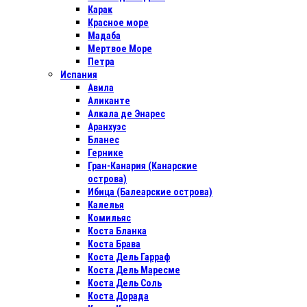
Карак
Красное море
Мадаба
Мертвое Море
Петра
Испания
Авила
Аликанте
Алкала де Энарес
Аранхуэс
Бланес
Гернике
Гран-Канария (Канарские
острова)
Ибица (Балеарские острова)
Калелья
Комильяс
Коста Бланка
Коста Брава
Коста Дель Гарраф
Коста Дель Маресме
Коста Дель Соль
Коста Дорада