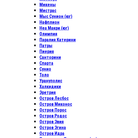
Микены
Мистрас
Мыс Сунион (юг)
Нафплион
Неа Макри (юг)
Олимпия
Паралия Катерини
Патры
Пиерия
Санторини
Спарта
Сунио
Толо
Урануполис
Халкидики
Эретрия
Остров Лесбос
Остров Миконос
Остров Порос
Остров Родос
Остров Эвия
Остров Эгина
Остров Идра