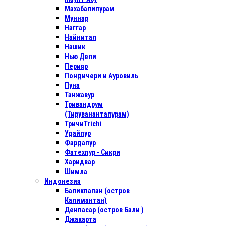
Махабалипурам
Муннар
Наггар
Найнитал
Нашик
Нью Дели
Перияр
Пондичери и Ауровиль
Пуна
Танжавур
Тривандрум
(Тируванантапурам)
ТричиTrichi
Удайпур
Фардапур
Фатехпур - Сикри
Харидвар
Шимла
Индонезия
Баликпапан (остров
Калимантан)
Денпасар (остров Бали )
Джакарта