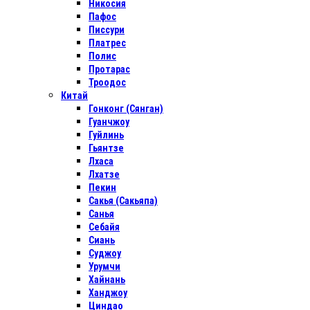
Никосия
Пафос
Писсури
Платрес
Полис
Протарас
Троодос
Китай
Гонконг (Сянган)
Гуанчжоу
Гуйлинь
Гьянтзе
Лхаса
Лхатзе
Пекин
Сакья (Сакьяпа)
Санья
Себайя
Сиань
Суджоу
Урумчи
Хайнань
Ханджоу
Циндао