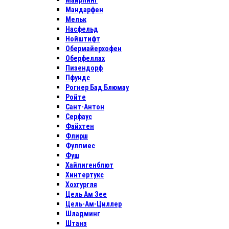
Майрлинг
Мандарфен
Мельк
Насфельд
Нойштифт
Обермайерхофен
Оберфеллах
Пизендорф
Пфундс
Рогнер Бад Блюмау
Ройте
Сант-Антон
Серфаус
Файхтен
Флирш
Фулпмес
Фуш
Хайлигенблют
Хинтертукс
Хохгургля
Цель Ам Зее
Цель-Ам-Циллер
Шладминг
Штанз