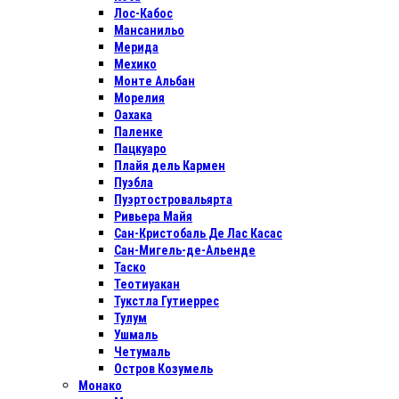
Лос-Кабос
Мансанильо
Мерида
Мехико
Монте Альбан
Морелия
Оахака
Паленке
Пацкуаро
Плайя дель Кармен
Пуэбла
Пуэртостровальярта
Ривьера Майя
Сан-Кристобаль Де Лас Касас
Сан-Мигель-де-Альенде
Таско
Теотиуакан
Тукстла Гутиеррес
Тулум
Ушмаль
Четумаль
Остров Козумель
Монако