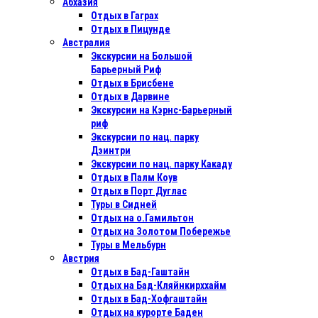
Абхазия
Отдых в Гаграх
Отдых в Пицунде
Австралия
Экскурсии на Большой
Барьерный Риф
Отдых в Бриcбене
Отдых в Дарвине
Экскурсии на Кэрнс-Барьерный
риф
Экскурсии по нац. парку
Дэинтри
Экскурсии по нац. парку Какаду
Отдых в Палм Коув
Отдых в Порт Дуглас
Туры в Сидней
Отдых на о.Гамильтон
Отдых на Золотом Побережье
Туры в Мельбурн
Австрия
Отдых в Бад-Гаштайн
Отдых на Бад-Кляйнкирххайм
Отдых в Бад-Хофгаштайн
Отдых на курорте Баден