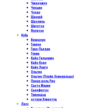
Чженчжоу
Чунцин
Чэнду
Шанхай
Шаолинь
Шигатзе
Янпачэн
Куба
Варадеро
Гавана
Гран-Пьедра
Гуама
Кайо Гильермо
Кайо Коко
Кайо Ларго
Ольгин
Ольгин (Плайя Эсмеральда)
Пинар дель Рио
Санта Мария
Сьенфуэгос
Тринидад
остров Хувентуд
Лаос