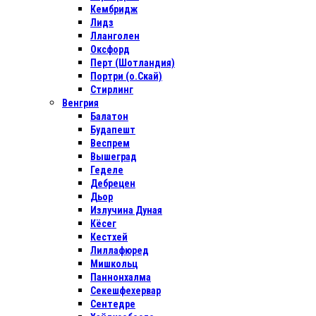
Кембридж
Лидз
Лланголен
Оксфорд
Перт (Шотландия)
Портри (о.Скай)
Стирлинг
Венгрия
Балатон
Будапешт
Веспрем
Вышеград
Геделе
Дебрецен
Дьор
Излучина Дуная
Кёсег
Кестхей
Лиллафюред
Мишкольц
Паннонхалма
Секешфехервар
Сентедре