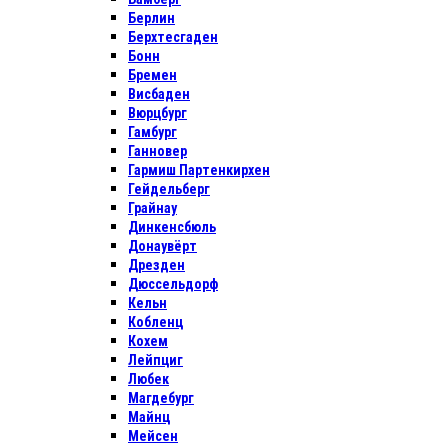
Берлин
Берхтесгаден
Бонн
Бремен
Висбаден
Вюрцбург
Гамбург
Ганновер
Гармиш Партенкирхен
Гейдельберг
Грайнау
Динкенсбюль
Донаувёрт
Дрезден
Дюссельдорф
Кельн
Кобленц
Кохем
Лейпциг
Любек
Магдебург
Майнц
Мейсен