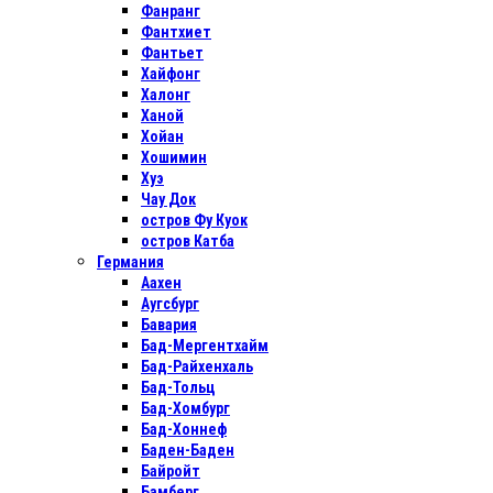
Фанранг
Фантхиет
Фантьет
Хайфонг
Халонг
Ханой
Хойан
Хошимин
Хуэ
Чау Док
остров Фу Куок
остров Катба
Германия
Аахен
Аугсбург
Бавария
Бад-Мергентхайм
Бад-Райхенхаль
Бад-Тольц
Бад-Хомбург
Бад-Хоннеф
Баден-Баден
Байройт
Бамберг