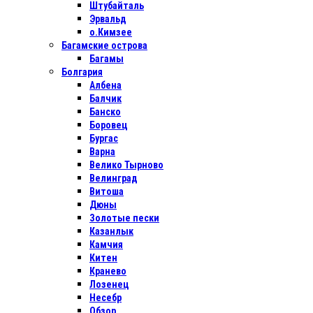
Штубайталь
Эрвальд
о.Кимзее
Багамские острова
Багамы
Болгария
Албена
Балчик
Банско
Боровец
Бургас
Варна
Велико Тырново
Велинград
Витоша
Дюны
Золотые пески
Казанлык
Камчия
Китен
Кранево
Лозенец
Несебр
Обзор