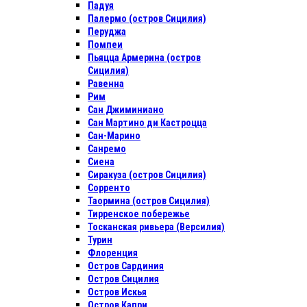
Падуя
Палермо (остров Сицилия)
Перуджа
Помпеи
Пьяцца Армерина (остров
Сицилия)
Равенна
Рим
Сан Джиминиано
Сан Мартино ди Кастроцца
Сан-Марино
Санремо
Сиена
Сиракуза (остров Сицилия)
Сорренто
Таормина (остров Сицилия)
Тирренское побережье
Тосканская ривьера (Версилия)
Турин
Флоренция
Остров Сардиния
Остров Сицилия
Остров Искья
Остров Капри