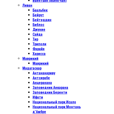
Вьентьян (Вьенгчан)
Ливан
Баальбек
Бейрут
Бейтеддин
Библос
Джуние
Сайда
Тир
Триполи
Фарайя
Харисса
Маврикий
Маврикий
Мадагаскар
Антананариву
Антсирабе
Анцеранана
Заповедник Анкарана
Заповедник Беренти
Ифати
Национальный парк Исало
Национальный парк Монтань
д’Амбре