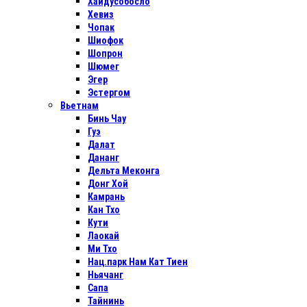
Хайдусобосло
Хевиз
Чопак
Шиофок
Шопрон
Шюмег
Эгер
Эстергом
Вьетнам
Бинь Чау
Гуэ
Далат
Дананг
Дельта Меконга
Донг Хой
Камрань
Кан Тхо
Кути
Лаокай
Ми Тхо
Нац.парк Нам Кат Тиен
Ньячанг
Сапа
Тайнинь