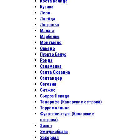
Коста Калида
Куэнка
Леон
Ллейда
Логроньо
Малага
Марбелья
Монтмело
Овьедо
Пуэрто Банус
Ронда
Саламанка
Санта Сюзанна
Сантандер
Сеговия
Ситжес
Сьерра Невада
Тенерифе (Канарские острова)
Торремолинос
Фуэртевентура (Канарские
острова)
Хихон
Эмпуриабрава
Эскориал