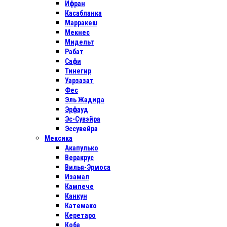
Ифран
Касабланка
Марракеш
Мекнес
Мидельт
Рабат
Сафи
Тинегир
Уарзазат
Фес
Эль Жадида
Эрфауд
Эс-Сувэйра
Эссувейра
Мексика
Акапулько
Веракрус
Вилья-Эрмоса
Изамал
Кампече
Канкун
Катемако
Керетаро
Коба