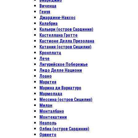
Виареджио
Виченца
Генуя
Джардини-Наксос
Калабриа
Кальяри (остров Сардиния)
Кастеллана Гротте
Кастионе Делла Презолана
Катания (остров Сицилия)
Кронплатц
Лече
Лигурийское Побережье
Лидо Делле Национи
Лоано
Маратея
Марина ди Варкатуро
Мармолада
Мессина (остров Сицилия)
Милан
Монталбано
Монтекатини
Неаполь
Олбиа (остров Сардиния)
Орвието