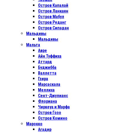
Остров Капалай
Остров Ланкаян
Остров Мабул
Остров Реданг
Остров Сипадан
Мальдивы
Мальдивы
Мальта
Авре
Айн Туффиха
Аттард
Буджибба
Валлетта
Гзира
Марсаскала
Меллиха
Сент-Джулианс
Флориана
Чиркеуа и Марфа
Остров Гозо
Остров Комино
Марокко
Агадир