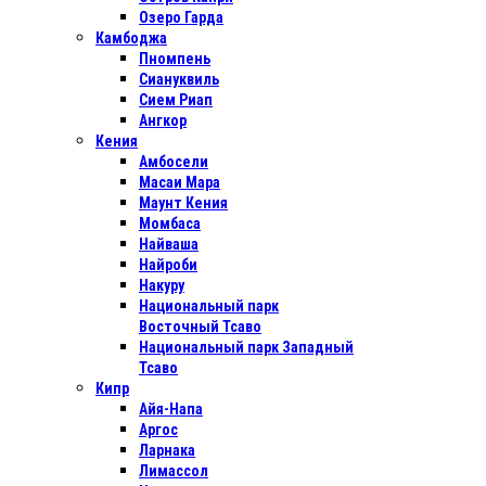
Озеро Гарда
Камбоджа
Пномпень
Сиануквиль
Сием Риап
Ангкор
Кения
Амбосели
Масаи Мара
Маунт Кения
Момбаса
Найваша
Найроби
Накуру
Национальный парк
Восточный Тсаво
Национальный парк Западный
Тсаво
Кипр
Айя-Напа
Аргос
Ларнака
Лимассол