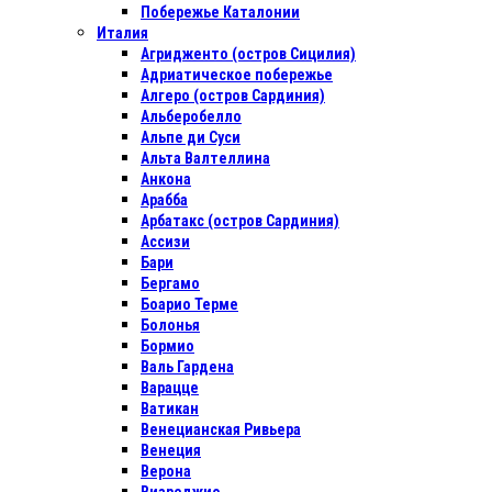
Побережье Каталонии
Италия
Агридженто (остров Сицилия)
Адриатическое побережье
Алгеро (остров Сардиния)
Альберобелло
Альпе ди Суси
Альта Валтеллина
Анкона
Арабба
Арбатакс (остров Сардиния)
Ассизи
Бари
Бергамо
Боарио Терме
Болонья
Бормио
Валь Гардена
Варацце
Ватикан
Венецианская Ривьера
Венеция
Верона