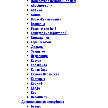
Полуостров Пелопоннес (юг)
Айа Апостоли
Аттика
Афины
Ворас-Каймакцалан
Враврона
Вульягмени (юг)
Гермуполис (Эрмуполи)
Глифада (юг)
Гора Св.Афон
Дельфы
Закинтос
Игуменица
Кавури
Калаврита
Каламбака
Камена Вурла (юг)
Касторья
Коринф
Корфу
Кос
Лагонисси
Доминиканская республика
Баваро