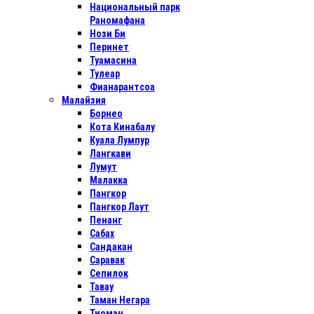
Национальный парк
Раномафана
Нози Би
Перинет
Туамасина
Тулеар
Фианарантсоа
Малайзия
Борнео
Кота Кинабалу
Куала Лумпур
Лангкави
Лумут
Малакка
Пангкор
Пангкор Лаут
Пенанг
Сабах
Сандакан
Саравак
Сепилок
Тавау
Таман Негара
Тиоман