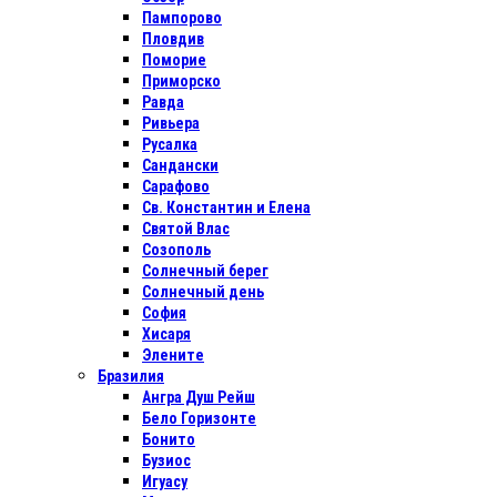
Пампорово
Пловдив
Поморие
Приморско
Равда
Ривьера
Русалка
Сандански
Сарафово
Св. Константин и Елена
Святой Влас
Созополь
Солнечный берег
Солнечный день
София
Хисаря
Элените
Бразилия
Ангра Душ Рейш
Бело Горизонте
Бонито
Бузиос
Игуасу