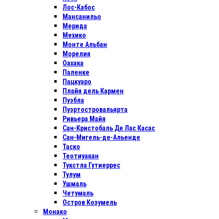
Лос-Кабос
Мансанильо
Мерида
Мехико
Монте Альбан
Морелия
Оахака
Паленке
Пацкуаро
Плайя дель Кармен
Пуэбла
Пуэртостровальярта
Ривьера Майя
Сан-Кристобаль Де Лас Касас
Сан-Мигель-де-Альенде
Таско
Теотиуакан
Тукстла Гутиеррес
Тулум
Ушмаль
Четумаль
Остров Козумель
Монако