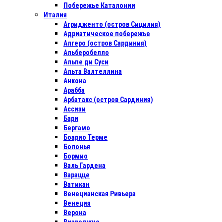
Побережье Каталонии
Италия
Агридженто (остров Сицилия)
Адриатическое побережье
Алгеро (остров Сардиния)
Альберобелло
Альпе ди Суси
Альта Валтеллина
Анкона
Арабба
Арбатакс (остров Сардиния)
Ассизи
Бари
Бергамо
Боарио Терме
Болонья
Бормио
Валь Гардена
Варацце
Ватикан
Венецианская Ривьера
Венеция
Верона