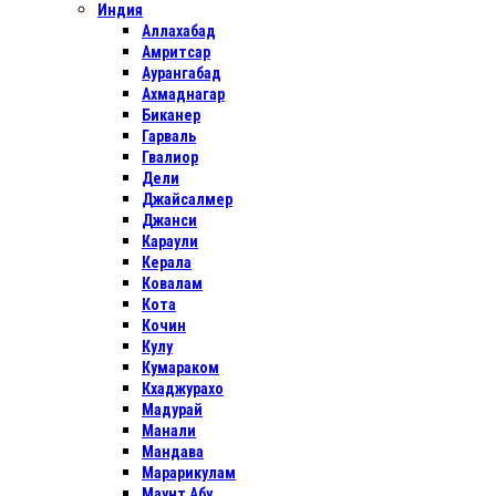
Индия
Аллахабад
Амритсар
Аурангабад
Ахмаднагар
Биканер
Гарваль
Гвалиор
Дели
Джайсалмер
Джанси
Караули
Керала
Ковалам
Кота
Кочин
Кулу
Кумараком
Кхаджурахо
Мадурай
Манали
Мандава
Марарикулам
Маунт Абу