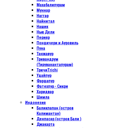
Махабалипурам
Муннар
Наггар
Найнитал
Нашик
Нью Дели
Перияр
Пондичери и Ауровиль
Пуна
Танжавур
Тривандрум
(Тируванантапурам)
ТричиTrichi
Удайпур
Фардапур
Фатехпур - Сикри
Харидвар
Шимла
Индонезия
Баликпапан (остров
Калимантан)
Денпасар (остров Бали )
Джакарта