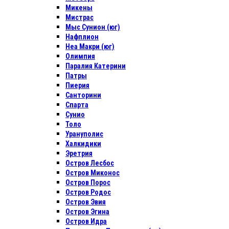
Микены
Мистрас
Мыс Сунион (юг)
Нафплион
Неа Макри (юг)
Олимпия
Паралия Катерини
Патры
Пиерия
Санторини
Спарта
Сунио
Толо
Урануполис
Халкидики
Эретрия
Остров Лесбос
Остров Миконос
Остров Порос
Остров Родос
Остров Эвия
Остров Эгина
Остров Идра