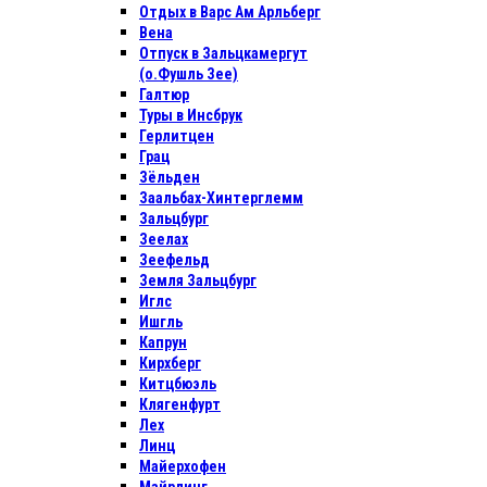
Отдых в Варс Ам Арльберг
Вена
Отпуск в Зальцкамергут
(о.Фушль Зее)
Галтюр
Туры в Инсбрук
Герлитцен
Грац
Зёльден
Заальбах-Хинтерглемм
Зальцбург
Зеелах
Зеефельд
Земля Зальцбург
Иглс
Ишгль
Капрун
Кирхберг
Китцбюэль
Клягенфурт
Лех
Линц
Майерхофен