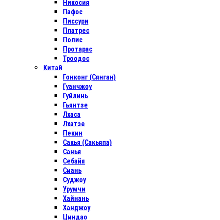
Никосия
Пафос
Писсури
Платрес
Полис
Протарас
Троодос
Китай
Гонконг (Сянган)
Гуанчжоу
Гуйлинь
Гьянтзе
Лхаса
Лхатзе
Пекин
Сакья (Сакьяпа)
Санья
Себайя
Сиань
Суджоу
Урумчи
Хайнань
Ханджоу
Циндао