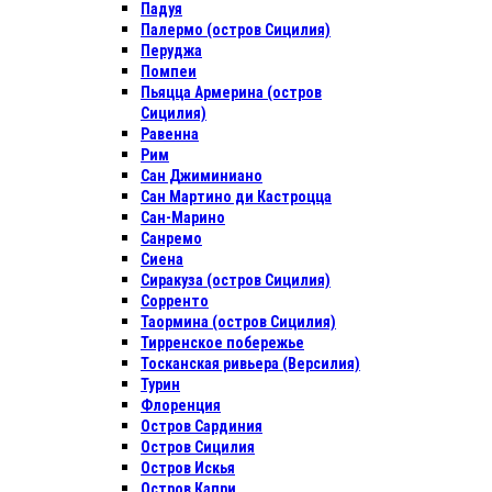
Падуя
Палермо (остров Сицилия)
Перуджа
Помпеи
Пьяцца Армерина (остров
Сицилия)
Равенна
Рим
Сан Джиминиано
Сан Мартино ди Кастроцца
Сан-Марино
Санремо
Сиена
Сиракуза (остров Сицилия)
Сорренто
Таормина (остров Сицилия)
Тирренское побережье
Тосканская ривьера (Версилия)
Турин
Флоренция
Остров Сардиния
Остров Сицилия
Остров Искья
Остров Капри