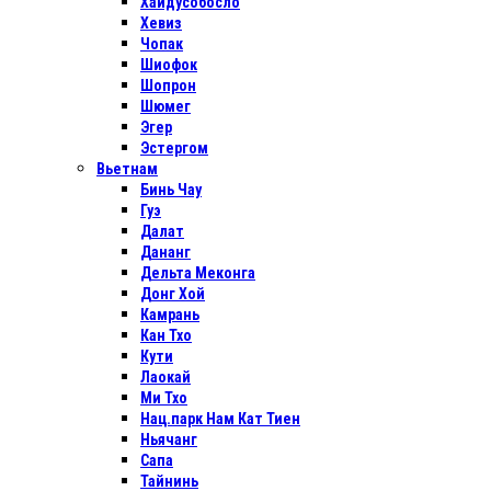
Хайдусобосло
Хевиз
Чопак
Шиофок
Шопрон
Шюмег
Эгер
Эстергом
Вьетнам
Бинь Чау
Гуэ
Далат
Дананг
Дельта Меконга
Донг Хой
Камрань
Кан Тхо
Кути
Лаокай
Ми Тхо
Нац.парк Нам Кат Тиен
Ньячанг
Сапа
Тайнинь