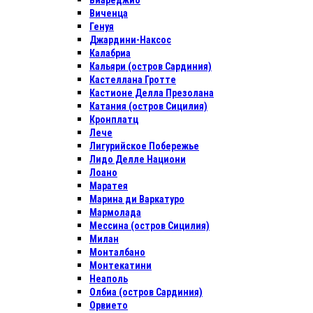
Виареджио
Виченца
Генуя
Джардини-Наксос
Калабриа
Кальяри (остров Сардиния)
Кастеллана Гротте
Кастионе Делла Презолана
Катания (остров Сицилия)
Кронплатц
Лече
Лигурийское Побережье
Лидо Делле Национи
Лоано
Маратея
Марина ди Варкатуро
Мармолада
Мессина (остров Сицилия)
Милан
Монталбано
Монтекатини
Неаполь
Олбиа (остров Сардиния)
Орвието