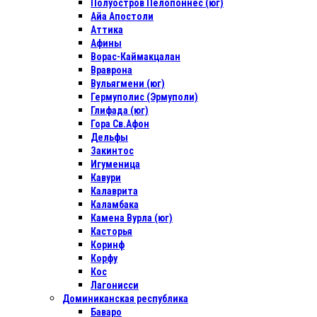
Полуостров Пелопоннес (юг)
Айа Апостоли
Аттика
Афины
Ворас-Каймакцалан
Враврона
Вульягмени (юг)
Гермуполис (Эрмуполи)
Глифада (юг)
Гора Св.Афон
Дельфы
Закинтос
Игуменица
Кавури
Калаврита
Каламбака
Камена Вурла (юг)
Касторья
Коринф
Корфу
Кос
Лагонисси
Доминиканская республика
Баваро