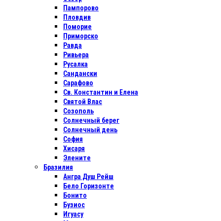
Пампорово
Пловдив
Поморие
Приморско
Равда
Ривьера
Русалка
Сандански
Сарафово
Св. Константин и Елена
Святой Влас
Созополь
Солнечный берег
Солнечный день
София
Хисаря
Элените
Бразилия
Ангра Душ Рейш
Бело Горизонте
Бонито
Бузиос
Игуасу