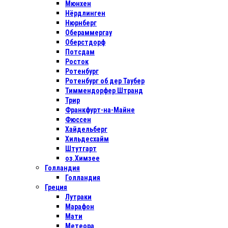
Мюнхен
Нёрдлинген
Нюрнберг
Обераммергау
Оберстдорф
Потсдам
Росток
Ротенбург
Ротенбург об дер Таубер
Тиммендорфер Штранд
Трир
Франкфурт-на-Майне
Фюссен
Хайдельберг
Хильдесхайм
Штутгарт
оз.Химзее
Голландия
Голландия
Греция
Лутраки
Марафон
Мати
Метеора