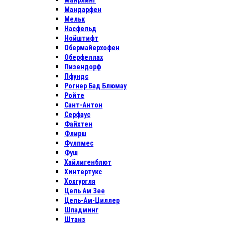
Майрлинг
Мандарфен
Мельк
Насфельд
Нойштифт
Обермайерхофен
Оберфеллах
Пизендорф
Пфундс
Рогнер Бад Блюмау
Ройте
Сант-Антон
Серфаус
Файхтен
Флирш
Фулпмес
Фуш
Хайлигенблют
Хинтертукс
Хохгургля
Цель Ам Зее
Цель-Ам-Циллер
Шладминг
Штанз