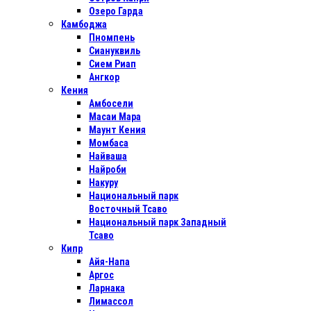
Озеро Гарда
Камбоджа
Пномпень
Сиануквиль
Сием Риап
Ангкор
Кения
Амбосели
Масаи Мара
Маунт Кения
Момбаса
Найваша
Найроби
Накуру
Национальный парк
Восточный Тсаво
Национальный парк Западный
Тсаво
Кипр
Айя-Напа
Аргос
Ларнака
Лимассол