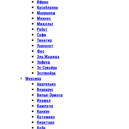
Ифран
Касабланка
Марракеш
Мекнес
Мидельт
Рабат
Сафи
Тинегир
Уарзазат
Фес
Эль Жадида
Эрфауд
Эс-Сувэйра
Эссувейра
Мексика
Акапулько
Веракрус
Вилья-Эрмоса
Изамал
Кампече
Канкун
Катемако
Керетаро
Коба