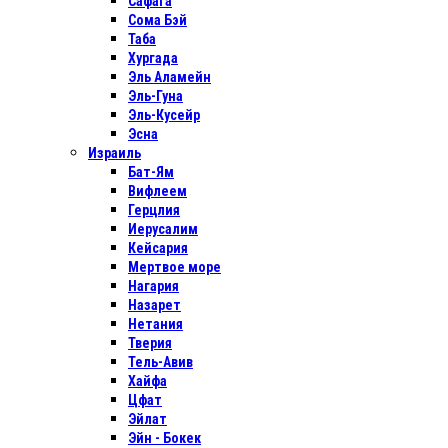
Сафага
Сома Бэй
Таба
Хургада
Эль Аламейн
Эль-Гуна
Эль-Кусейр
Эсна
Израиль
Бат-Ям
Вифлеем
Герцлия
Иерусалим
Кейсария
Мертвое море
Нагария
Назарет
Нетания
Тверия
Тель-Авив
Хайфа
Цфат
Эйлат
Эйн - Бокек