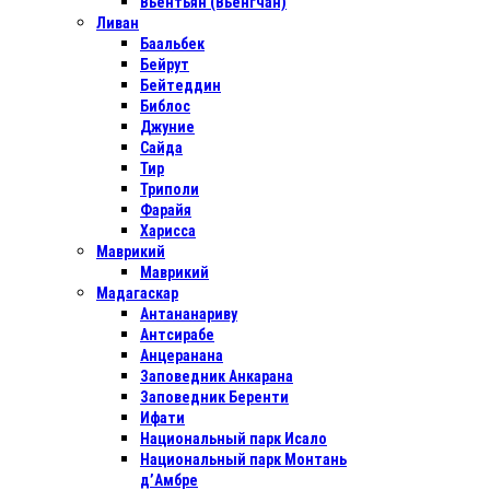
Вьентьян (Вьенгчан)
Ливан
Баальбек
Бейрут
Бейтеддин
Библос
Джуние
Сайда
Тир
Триполи
Фарайя
Харисса
Маврикий
Маврикий
Мадагаскар
Антананариву
Антсирабе
Анцеранана
Заповедник Анкарана
Заповедник Беренти
Ифати
Национальный парк Исало
Национальный парк Монтань
д’Амбре