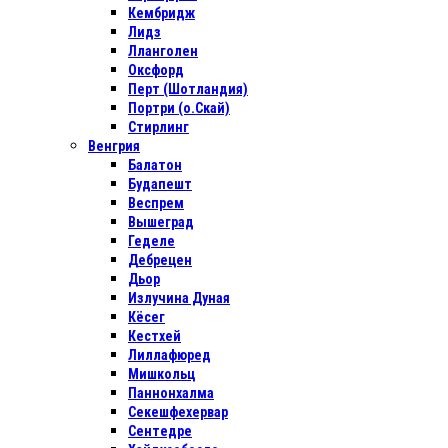
Кембридж
Лидз
Лланголен
Оксфорд
Перт (Шотландия)
Портри (о.Скай)
Стирлинг
Венгрия
Балатон
Будапешт
Веспрем
Вышеград
Геделе
Дебрецен
Дьор
Излучина Дуная
Кёсег
Кестхей
Лиллафюред
Мишкольц
Паннонхалма
Секешфехервар
Сентедре