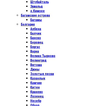
Штубайталь
Эрвальд
о.Кимзее
Багамские острова
Багамы
Болгария
Албена
Балчик
Банско
Боровец
Бургас
Варна
Велико Тырново
Велинград
Витоша
Дюны
Золотые пески
Казанлык
Камчия
Китен
Кранево
Лозенец
Несебр
Обзор