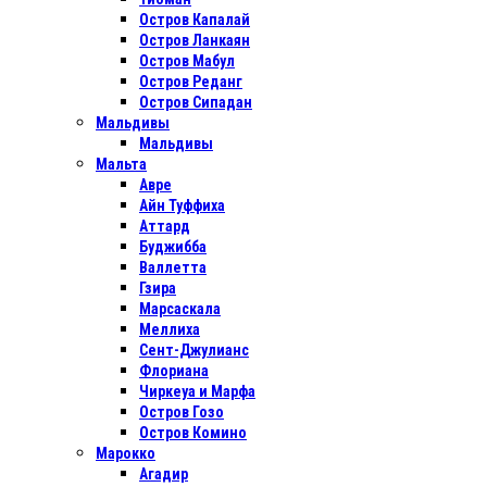
Остров Капалай
Остров Ланкаян
Остров Мабул
Остров Реданг
Остров Сипадан
Мальдивы
Мальдивы
Мальта
Авре
Айн Туффиха
Аттард
Буджибба
Валлетта
Гзира
Марсаскала
Меллиха
Сент-Джулианс
Флориана
Чиркеуа и Марфа
Остров Гозо
Остров Комино
Марокко
Агадир