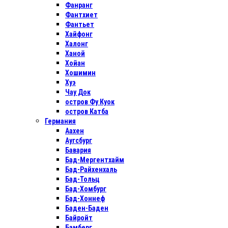
Фанранг
Фантхиет
Фантьет
Хайфонг
Халонг
Ханой
Хойан
Хошимин
Хуэ
Чау Док
остров Фу Куок
остров Катба
Германия
Аахен
Аугсбург
Бавария
Бад-Мергентхайм
Бад-Райхенхаль
Бад-Тольц
Бад-Хомбург
Бад-Хоннеф
Баден-Баден
Байройт
Бамберг