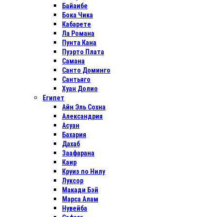
Байаибе
Бока Чика
Кабарете
Ла Романа
Пунта Кана
Пуэрто Плата
Самана
Санто Доминго
Сантьяго
Хуан Долио
Египет
Айн Эль Сохна
Александрия
Асуан
Бахария
Дахаб
Заафарана
Каир
Круиз по Нилу
Луксор
Макади Бэй
Марса Алам
Нувейба