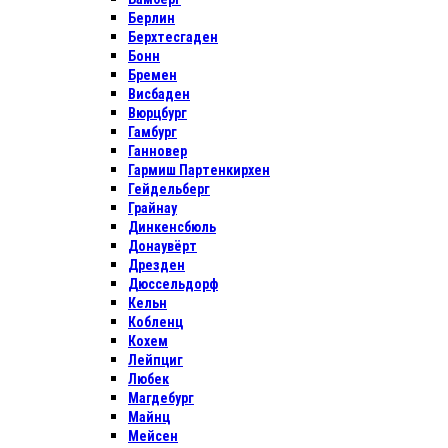
Берлин
Берхтесгаден
Бонн
Бремен
Висбаден
Вюрцбург
Гамбург
Ганновер
Гармиш Партенкирхен
Гейдельберг
Грайнау
Динкенсбюль
Донаувёрт
Дрезден
Дюссельдорф
Кельн
Кобленц
Кохем
Лейпциг
Любек
Магдебург
Майнц
Мейсен