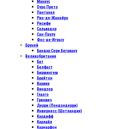
Манаус
Оуро Прето
Пантанал
Рио-де-Жанейро
Рисифи
Сальвадор
Сан-Паулу
Фос-де-Игуасу
Бруней
Бандар Сери Бегавану
Великобритания
Бат
Белфаст
Бирмингем
Брайтон
Варвик
Виндзор
Глазго
Гринвич
Дерри (Лондондерри)
Инвернесс (Шотландия)
Кардифф
Карлайл
Карнарфон