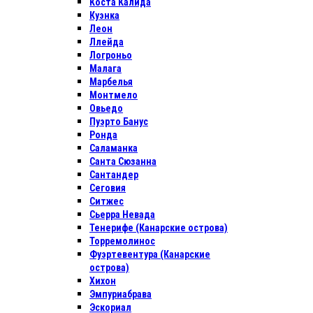
Коста Калида
Куэнка
Леон
Ллейда
Логроньо
Малага
Марбелья
Монтмело
Овьедо
Пуэрто Банус
Ронда
Саламанка
Санта Сюзанна
Сантандер
Сеговия
Ситжес
Сьерра Невада
Тенерифе (Канарские острова)
Торремолинос
Фуэртевентура (Канарские
острова)
Хихон
Эмпуриабрава
Эскориал