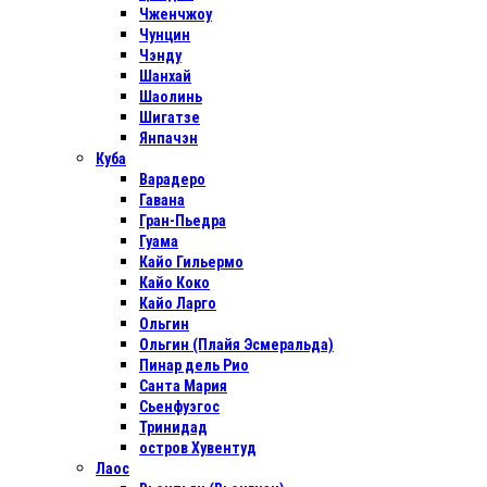
Чженчжоу
Чунцин
Чэнду
Шанхай
Шаолинь
Шигатзе
Янпачэн
Куба
Варадеро
Гавана
Гран-Пьедра
Гуама
Кайо Гильермо
Кайо Коко
Кайо Ларго
Ольгин
Ольгин (Плайя Эсмеральда)
Пинар дель Рио
Санта Мария
Сьенфуэгос
Тринидад
остров Хувентуд
Лаос