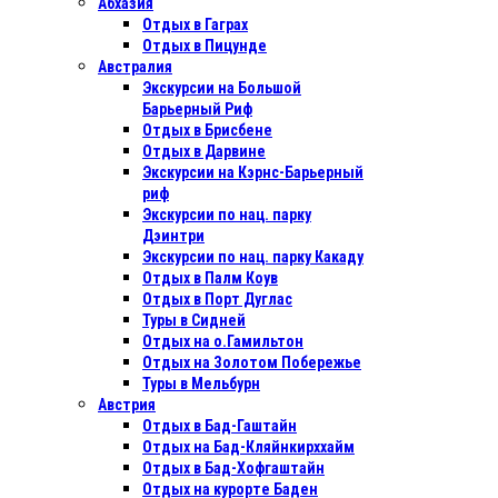
Абхазия
Отдых в Гаграх
Отдых в Пицунде
Австралия
Экскурсии на Большой
Барьерный Риф
Отдых в Бриcбене
Отдых в Дарвине
Экскурсии на Кэрнс-Барьерный
риф
Экскурсии по нац. парку
Дэинтри
Экскурсии по нац. парку Какаду
Отдых в Палм Коув
Отдых в Порт Дуглас
Туры в Сидней
Отдых на о.Гамильтон
Отдых на Золотом Побережье
Туры в Мельбурн
Австрия
Отдых в Бад-Гаштайн
Отдых на Бад-Кляйнкирххайм
Отдых в Бад-Хофгаштайн
Отдых на курорте Баден