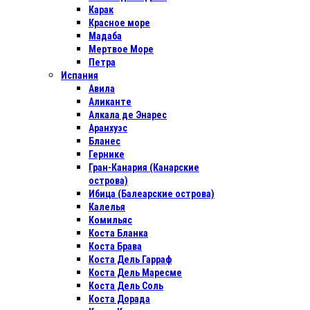
Карак
Красное море
Мадаба
Мертвое Море
Петра
Испания
Авила
Аликанте
Алкала де Энарес
Аранхуэс
Бланес
Гернике
Гран-Канария (Канарские
острова)
Ибица (Балеарские острова)
Калелья
Комильяс
Коста Бланка
Коста Брава
Коста Дель Гарраф
Коста Дель Маресме
Коста Дель Соль
Коста Дорада