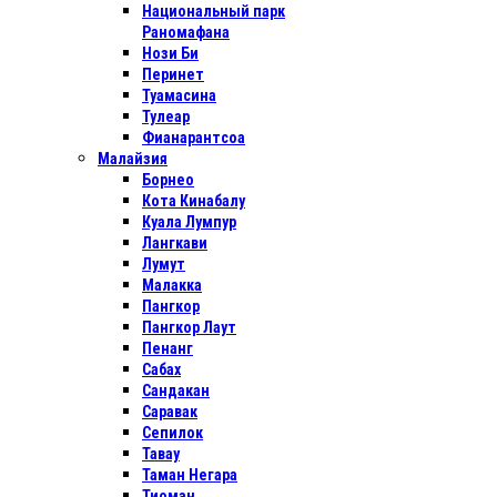
Национальный парк
Раномафана
Нози Би
Перинет
Туамасина
Тулеар
Фианарантсоа
Малайзия
Борнео
Кота Кинабалу
Куала Лумпур
Лангкави
Лумут
Малакка
Пангкор
Пангкор Лаут
Пенанг
Сабах
Сандакан
Саравак
Сепилок
Тавау
Таман Негара
Тиоман