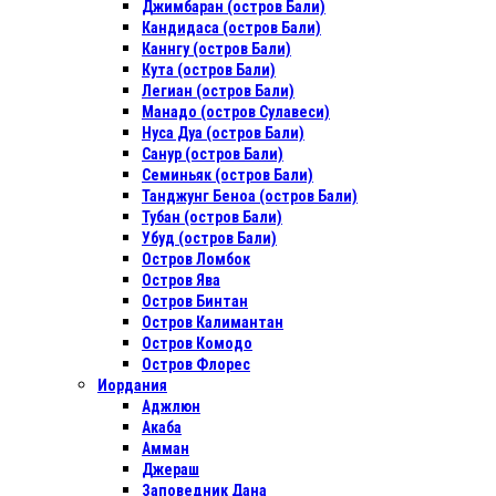
Джимбаран (остров Бали)
Кандидаса (остров Бали)
Каннгу (остров Бали)
Кута (остров Бали)
Легиан (остров Бали)
Манадо (остров Сулавеси)
Нуса Дуа (остров Бали)
Санур (остров Бали)
Семиньяк (остров Бали)
Танджунг Беноа (остров Бали)
Тубан (остров Бали)
Убуд (остров Бали)
Остров Ломбок
Остров Ява
Остров Бинтан
Остров Калимантан
Остров Комодо
Остров Флорес
Иордания
Аджлюн
Акаба
Амман
Джераш
Заповедник Дана