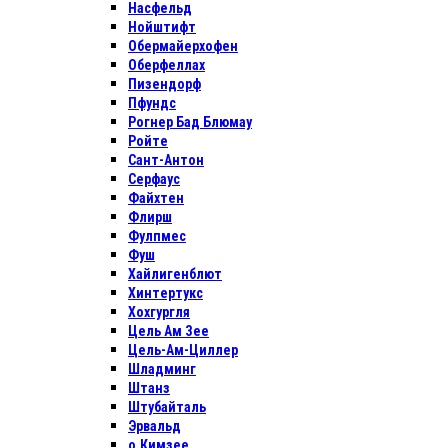
Насфельд
Нойштифт
Обермайерхофен
Оберфеллах
Пизендорф
Пфундс
Рогнер Бад Блюмау
Ройте
Сант-Антон
Серфаус
Файхтен
Флирш
Фулпмес
Фуш
Хайлигенблют
Хинтертукс
Хохгургля
Цель Ам Зее
Цель-Ам-Циллер
Шладминг
Штанз
Штубайталь
Эрвальд
о.Кимзее