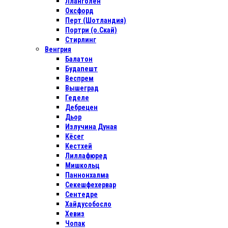
Лланголен
Оксфорд
Перт (Шотландия)
Портри (о.Скай)
Стирлинг
Венгрия
Балатон
Будапешт
Веспрем
Вышеград
Геделе
Дебрецен
Дьор
Излучина Дуная
Кёсег
Кестхей
Лиллафюред
Мишкольц
Паннонхалма
Секешфехервар
Сентедре
Хайдусобосло
Хевиз
Чопак