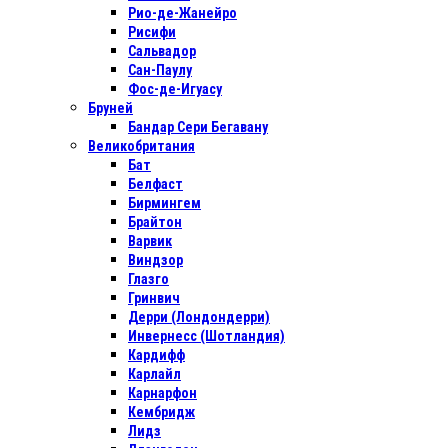
Рио-де-Жанейро
Рисифи
Сальвадор
Сан-Паулу
Фос-де-Игуасу
Бруней
Бандар Сери Бегавану
Великобритания
Бат
Белфаст
Бирмингем
Брайтон
Варвик
Виндзор
Глазго
Гринвич
Дерри (Лондондерри)
Инвернесс (Шотландия)
Кардифф
Карлайл
Карнарфон
Кембридж
Лидз