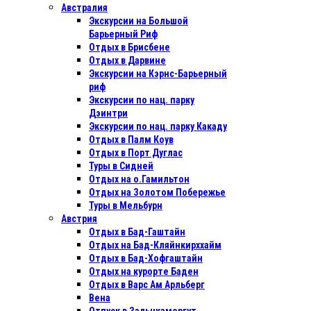
Австралия
Экскурсии на Большой
Барьерный Риф
Отдых в Бриcбене
Отдых в Дарвине
Экскурсии на Кэрнс-Барьерный
риф
Экскурсии по нац. парку
Дэинтри
Экскурсии по нац. парку Какаду
Отдых в Палм Коув
Отдых в Порт Дуглас
Туры в Сидней
Отдых на о.Гамильтон
Отдых на Золотом Побережье
Туры в Мельбурн
Австрия
Отдых в Бад-Гаштайн
Отдых на Бад-Кляйнкирххайм
Отдых в Бад-Хофгаштайн
Отдых на курорте Баден
Отдых в Варс Ам Арльберг
Вена