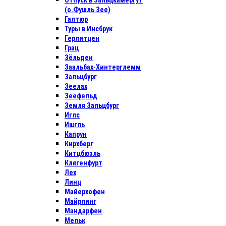
Отпуск в Зальцкамергут
(о.Фушль Зее)
Галтюр
Туры в Инсбрук
Герлитцен
Грац
Зёльден
Заальбах-Хинтерглемм
Зальцбург
Зеелах
Зеефельд
Земля Зальцбург
Иглс
Ишгль
Капрун
Кирхберг
Китцбюэль
Клягенфурт
Лех
Линц
Майерхофен
Майрлинг
Мандарфен
Мельк