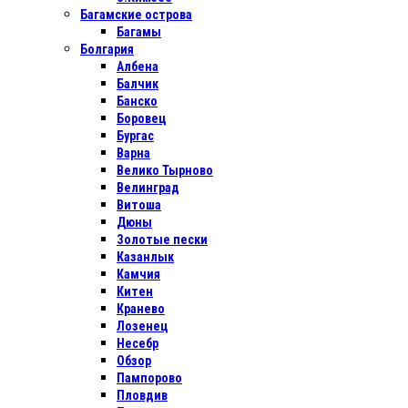
Багамские острова
Багамы
Болгария
Албена
Балчик
Банско
Боровец
Бургас
Варна
Велико Тырново
Велинград
Витоша
Дюны
Золотые пески
Казанлык
Камчия
Китен
Кранево
Лозенец
Несебр
Обзор
Пампорово
Пловдив