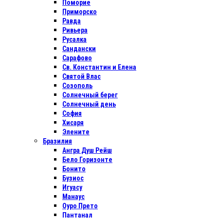
Поморие
Приморско
Равда
Ривьера
Русалка
Сандански
Сарафово
Св. Константин и Елена
Святой Влас
Созополь
Солнечный берег
Солнечный день
София
Хисаря
Элените
Бразилия
Ангра Душ Рейш
Бело Горизонте
Бонито
Бузиос
Игуасу
Манаус
Оуро Прето
Пантанал