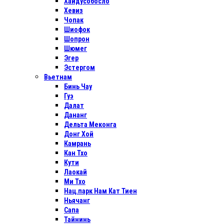
Хайдусобосло
Хевиз
Чопак
Шиофок
Шопрон
Шюмег
Эгер
Эстергом
Вьетнам
Бинь Чау
Гуэ
Далат
Дананг
Дельта Меконга
Донг Хой
Камрань
Кан Тхо
Кути
Лаокай
Ми Тхо
Нац.парк Нам Кат Тиен
Ньячанг
Сапа
Тайнинь