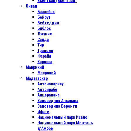
Вьентьян (Вьенгчан)
Ливан
Баальбек
Бейрут
Бейтеддин
Библос
Джуние
Сайда
Тир
Триполи
Фарайя
Харисса
Маврикий
Маврикий
Мадагаскар
Антананариву
Антсирабе
Анцеранана
Заповедник Анкарана
Заповедник Беренти
Ифати
Национальный парк Исало
Национальный парк Монтань
д’Амбре