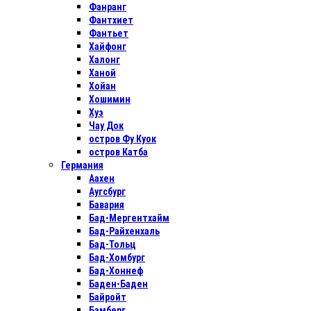
Фанранг
Фантхиет
Фантьет
Хайфонг
Халонг
Ханой
Хойан
Хошимин
Хуэ
Чау Док
остров Фу Куок
остров Катба
Германия
Аахен
Аугсбург
Бавария
Бад-Мергентхайм
Бад-Райхенхаль
Бад-Тольц
Бад-Хомбург
Бад-Хоннеф
Баден-Баден
Байройт
Бамберг