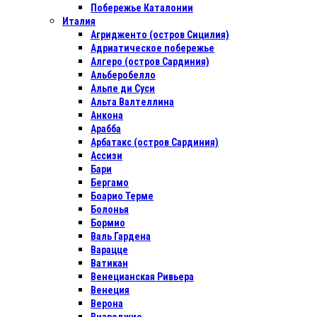
Побережье Каталонии
Италия
Агридженто (остров Сицилия)
Адриатическое побережье
Алгеро (остров Сардиния)
Альберобелло
Альпе ди Суси
Альта Валтеллина
Анкона
Арабба
Арбатакс (остров Сардиния)
Ассизи
Бари
Бергамо
Боарио Терме
Болонья
Бормио
Валь Гардена
Варацце
Ватикан
Венецианская Ривьера
Венеция
Верона