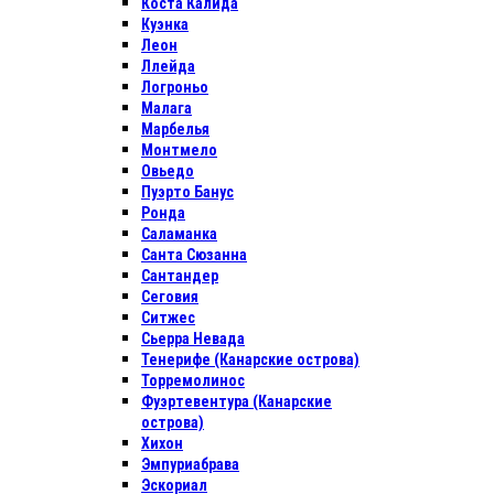
Коста Калида
Куэнка
Леон
Ллейда
Логроньо
Малага
Марбелья
Монтмело
Овьедо
Пуэрто Банус
Ронда
Саламанка
Санта Сюзанна
Сантандер
Сеговия
Ситжес
Сьерра Невада
Тенерифе (Канарские острова)
Торремолинос
Фуэртевентура (Канарские
острова)
Хихон
Эмпуриабрава
Эскориал