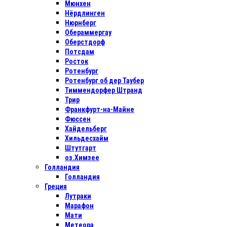
Мюнхен
Нёрдлинген
Нюрнберг
Обераммергау
Оберстдорф
Потсдам
Росток
Ротенбург
Ротенбург об дер Таубер
Тиммендорфер Штранд
Трир
Франкфурт-на-Майне
Фюссен
Хайдельберг
Хильдесхайм
Штутгарт
оз.Химзее
Голландия
Голландия
Греция
Лутраки
Марафон
Мати
Метеора