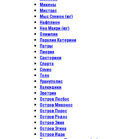
Микены
Мистрас
Мыс Сунион (юг)
Нафплион
Неа Макри (юг)
Олимпия
Паралия Катерини
Патры
Пиерия
Санторини
Спарта
Сунио
Толо
Урануполис
Халкидики
Эретрия
Остров Лесбос
Остров Миконос
Остров Порос
Остров Родос
Остров Эвия
Остров Эгина
Остров Идра