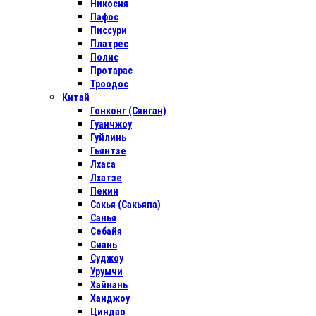
Никосия
Пафос
Писсури
Платрес
Полис
Протарас
Троодос
Китай
Гонконг (Сянган)
Гуанчжоу
Гуйлинь
Гьянтзе
Лхаса
Лхатзе
Пекин
Сакья (Сакьяпа)
Санья
Себайя
Сиань
Суджоу
Урумчи
Хайнань
Ханджоу
Циндао