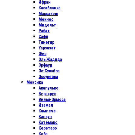
Ифран
Касабланка
Марракеш
Мекнес
Мидельт
Рабат
Сафи
Тинегир
Уарзазат
Фес
Эль Жадида
Эрфауд
Эс-Сувэйра
Эссувейра
Мексика
Акапулько
Веракрус
Вилья-Эрмоса
Изамал
Кампече
Канкун
Катемако
Керетаро
Коба