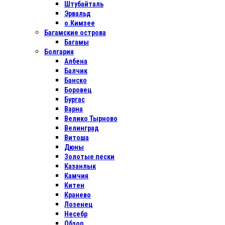
Штубайталь
Эрвальд
о.Кимзее
Багамские острова
Багамы
Болгария
Албена
Балчик
Банско
Боровец
Бургас
Варна
Велико Тырново
Велинград
Витоша
Дюны
Золотые пески
Казанлык
Камчия
Китен
Кранево
Лозенец
Несебр
Обзор