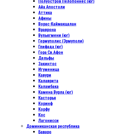
Полуостров Пелопоннес (юг)
Айа Апостоли
Аттика
Афины
Ворас-Каймакцалан
Враврона
Вульягмени (юг)
Гермуполис (Эрмуполи)
Глифада (юг)
Гора Св.Афон
Дельфы
Закинтос
Игуменица
Кавури
Калаврита
Каламбака
Камена Вурла (юг)
Касторья
Коринф
Корфу
Кос
Лагонисси
Доминиканская республика
Баваро