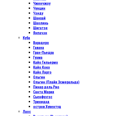
Чженчжоу
Чунцин
Чэнду
Шанхай
Шаолинь
Шигатзе
Янпачэн
Куба
Варадеро
Гавана
Гран-Пьедра
Гуама
Кайо Гильермо
Кайо Коко
Кайо Ларго
Ольгин
Ольгин (Плайя Эсмеральда)
Пинар дель Рио
Санта Мария
Сьенфуэгос
Тринидад
остров Хувентуд
Лаос