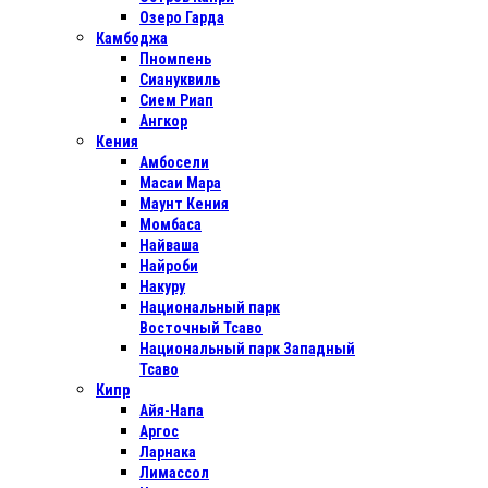
Озеро Гарда
Камбоджа
Пномпень
Сиануквиль
Сием Риап
Ангкор
Кения
Амбосели
Масаи Мара
Маунт Кения
Момбаса
Найваша
Найроби
Накуру
Национальный парк
Восточный Тсаво
Национальный парк Западный
Тсаво
Кипр
Айя-Напа
Аргос
Ларнака
Лимассол