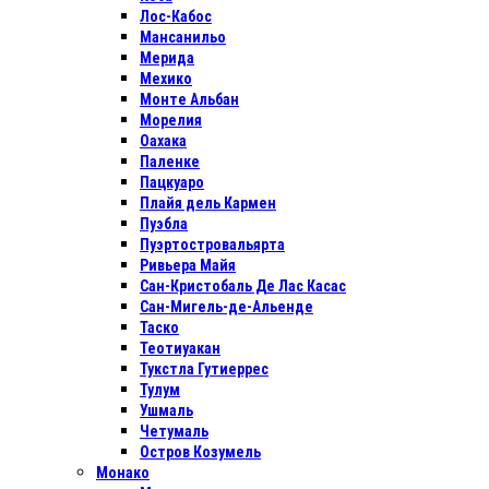
Лос-Кабос
Мансанильо
Мерида
Мехико
Монте Альбан
Морелия
Оахака
Паленке
Пацкуаро
Плайя дель Кармен
Пуэбла
Пуэртостровальярта
Ривьера Майя
Сан-Кристобаль Де Лас Касас
Сан-Мигель-де-Альенде
Таско
Теотиуакан
Тукстла Гутиеррес
Тулум
Ушмаль
Четумаль
Остров Козумель
Монако