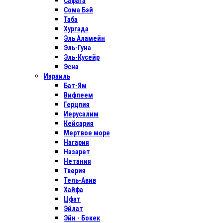
Сафага
Сома Бэй
Таба
Хургада
Эль Аламейн
Эль-Гуна
Эль-Кусейр
Эсна
Израиль
Бат-Ям
Вифлеем
Герцлия
Иерусалим
Кейсария
Мертвое море
Нагария
Назарет
Нетания
Тверия
Тель-Авив
Хайфа
Цфат
Эйлат
Эйн - Бокек