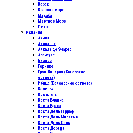
Карак
Красное море
Мадаба
Мертвое Море
Петра
Испания
Авила
Аликанте
Алкала де Энарес
Аранхуэс
Бланес
Гернике
Гран-Канария (Канарские
острова)
Ибица (Балеарские острова)
Калелья
Комильяс
Коста Бланка
Коста Брава
Коста Дель Гарраф
Коста Дель Маресме
Коста Дель Соль
Коста Дорада