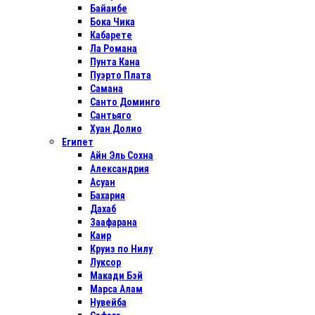
Байаибе
Бока Чика
Кабарете
Ла Романа
Пунта Кана
Пуэрто Плата
Самана
Санто Доминго
Сантьяго
Хуан Долио
Египет
Айн Эль Сохна
Александрия
Асуан
Бахария
Дахаб
Заафарана
Каир
Круиз по Нилу
Луксор
Макади Бэй
Марса Алам
Нувейба