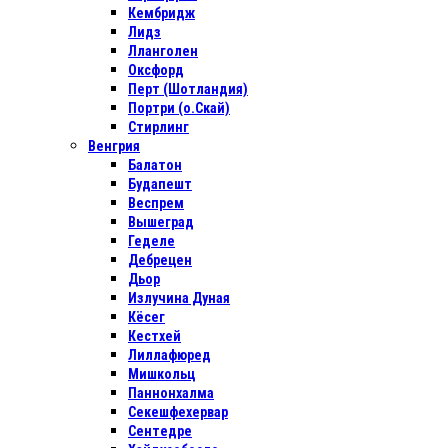
Кембридж
Лидз
Лланголен
Оксфорд
Перт (Шотландия)
Портри (о.Скай)
Стирлинг
Венгрия
Балатон
Будапешт
Веспрем
Вышеград
Геделе
Дебрецен
Дьор
Излучина Дуная
Кёсег
Кестхей
Лиллафюред
Мишкольц
Паннонхалма
Секешфехервар
Сентедре