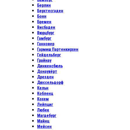
Берлин
Берхтесгаден
Бонн
Бремен
Висбаден
Вюрцбург
Гамбург
Ганновер
Гармиш Партенкирхен
Гейдельберг
Грайнау
Динкенсбюль
Донаувёрт
Дрезден
Дюссельдорф
Кельн
Кобленц
Кохем
Лейпциг
Любек
Магдебург
Майнц
Мейсен