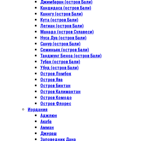
Джимбаран (остров Бали)
Кандидаса (остров Бали)
Каннгу (остров Бали)
Кута (остров Бали)
Легиан (остров Бали)
Манадо (остров Сулавеси)
Нуса Дуа (остров Бали)
Санур (остров Бали)
Семиньяк (остров Бали)
Танджунг Беноа (остров Бали)
Тубан (остров Бали)
Убуд (остров Бали)
Остров Ломбок
Остров Ява
Остров Бинтан
Остров Калимантан
Остров Комодо
Остров Флорес
Иордания
Аджлюн
Акаба
Амман
Джераш
Заповедник Дана