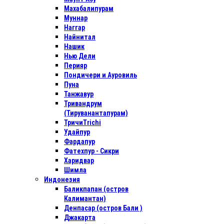
Махабалипурам
Муннар
Наггар
Найнитал
Нашик
Нью Дели
Перияр
Пондичери и Ауровиль
Пуна
Танжавур
Тривандрум
(Тируванантапурам)
ТричиTrichi
Удайпур
Фардапур
Фатехпур - Сикри
Харидвар
Шимла
Индонезия
Баликпапан (остров
Калимантан)
Денпасар (остров Бали )
Джакарта