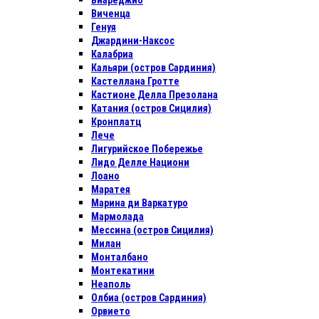
Виареджио
Виченца
Генуя
Джардини-Наксос
Калабриа
Кальяри (остров Сардиния)
Кастеллана Гротте
Кастионе Делла Презолана
Катания (остров Сицилия)
Кронплатц
Лече
Лигурийское Побережье
Лидо Делле Национи
Лоано
Маратея
Марина ди Варкатуро
Мармолада
Мессина (остров Сицилия)
Милан
Монталбано
Монтекатини
Неаполь
Олбиа (остров Сардиния)
Орвието