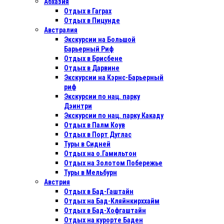
Абхазия
Отдых в Гаграх
Отдых в Пицунде
Австралия
Экскурсии на Большой
Барьерный Риф
Отдых в Бриcбене
Отдых в Дарвине
Экскурсии на Кэрнс-Барьерный
риф
Экскурсии по нац. парку
Дэинтри
Экскурсии по нац. парку Какаду
Отдых в Палм Коув
Отдых в Порт Дуглас
Туры в Сидней
Отдых на о.Гамильтон
Отдых на Золотом Побережье
Туры в Мельбурн
Австрия
Отдых в Бад-Гаштайн
Отдых на Бад-Кляйнкирххайм
Отдых в Бад-Хофгаштайн
Отдых на курорте Баден