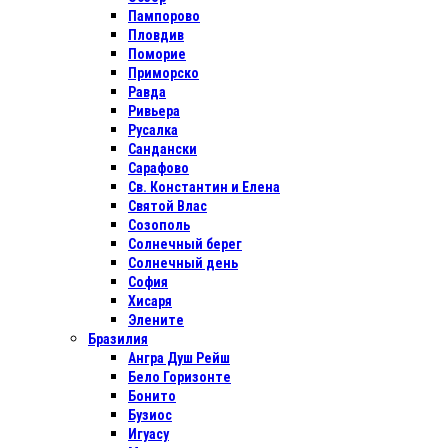
Пампорово
Пловдив
Поморие
Приморско
Равда
Ривьера
Русалка
Сандански
Сарафово
Св. Константин и Елена
Святой Влас
Созополь
Солнечный берег
Солнечный день
София
Хисаря
Элените
Бразилия
Ангра Душ Рейш
Бело Горизонте
Бонито
Бузиос
Игуасу