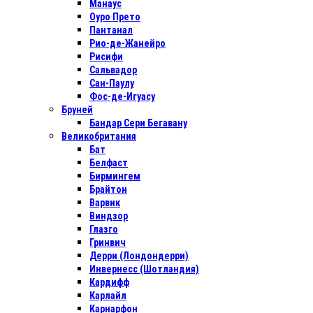
Манаус
Оуро Прето
Пантанал
Рио-де-Жанейро
Рисифи
Сальвадор
Сан-Паулу
Фос-де-Игуасу
Бруней
Бандар Сери Бегавану
Великобритания
Бат
Белфаст
Бирмингем
Брайтон
Варвик
Виндзор
Глазго
Гринвич
Дерри (Лондондерри)
Инвернесс (Шотландия)
Кардифф
Карлайл
Карнарфон