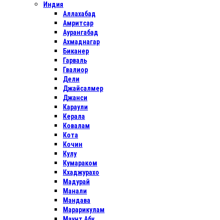
Индия
Аллахабад
Амритсар
Аурангабад
Ахмаднагар
Биканер
Гарваль
Гвалиор
Дели
Джайсалмер
Джанси
Караули
Керала
Ковалам
Кота
Кочин
Кулу
Кумараком
Кхаджурахо
Мадурай
Манали
Мандава
Марарикулам
Маунт Абу