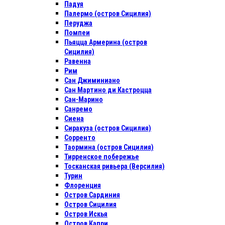
Падуя
Палермо (остров Сицилия)
Перуджа
Помпеи
Пьяцца Армерина (остров
Сицилия)
Равенна
Рим
Сан Джиминиано
Сан Мартино ди Кастроцца
Сан-Марино
Санремо
Сиена
Сиракуза (остров Сицилия)
Сорренто
Таормина (остров Сицилия)
Тирренское побережье
Тосканская ривьера (Версилия)
Турин
Флоренция
Остров Сардиния
Остров Сицилия
Остров Искья
Остров Капри