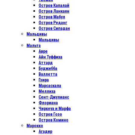
Остров Капалай
Остров Ланкаян
Остров Мабул
Остров Реданг
Остров Сипадан
Мальдивы
Мальдивы
Мальта
Авре
Айн Туффиха
Аттард
Буджибба
Валлетта
Гзира
Марсаскала
Меллиха
Сент-Джулианс
Флориана
Чиркеуа и Марфа
Остров Гозо
Остров Комино
Марокко
Агадир