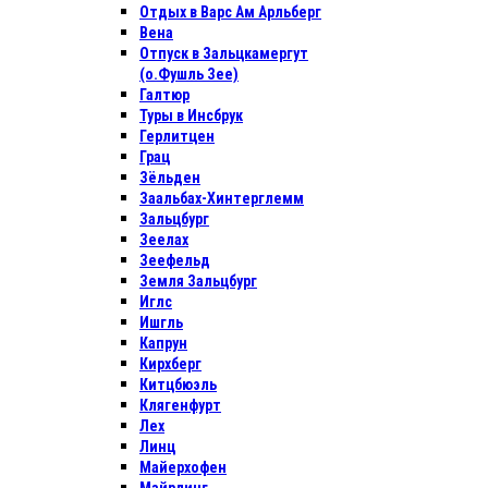
Отдых в Варс Ам Арльберг
Вена
Отпуск в Зальцкамергут
(о.Фушль Зее)
Галтюр
Туры в Инсбрук
Герлитцен
Грац
Зёльден
Заальбах-Хинтерглемм
Зальцбург
Зеелах
Зеефельд
Земля Зальцбург
Иглс
Ишгль
Капрун
Кирхберг
Китцбюэль
Клягенфурт
Лех
Линц
Майерхофен