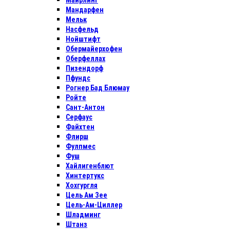
Майрлинг
Мандарфен
Мельк
Насфельд
Нойштифт
Обермайерхофен
Оберфеллах
Пизендорф
Пфундс
Рогнер Бад Блюмау
Ройте
Сант-Антон
Серфаус
Файхтен
Флирш
Фулпмес
Фуш
Хайлигенблют
Хинтертукс
Хохгургля
Цель Ам Зее
Цель-Ам-Циллер
Шладминг
Штанз