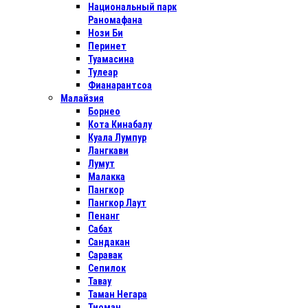
Национальный парк
Раномафана
Нози Би
Перинет
Туамасина
Тулеар
Фианарантсоа
Малайзия
Борнео
Кота Кинабалу
Куала Лумпур
Лангкави
Лумут
Малакка
Пангкор
Пангкор Лаут
Пенанг
Сабах
Сандакан
Саравак
Сепилок
Тавау
Таман Негара
Тиоман