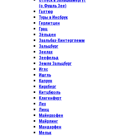
Отпуск в Зальцкамергут
(о.Фушль Зее)
Галтюр
Туры в Инсбрук
Герлитцен
Грац
Зёльден
Заальбах-Хинтерглемм
Зальцбург
Зеелах
Зеефельд
Земля Зальцбург
Иглс
Ишгль
Капрун
Кирхберг
Китцбюэль
Клягенфурт
Лех
Линц
Майерхофен
Майрлинг
Мандарфен
Мельк