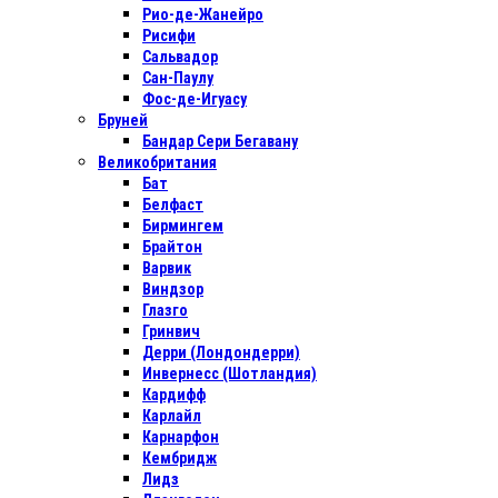
Рио-де-Жанейро
Рисифи
Сальвадор
Сан-Паулу
Фос-де-Игуасу
Бруней
Бандар Сери Бегавану
Великобритания
Бат
Белфаст
Бирмингем
Брайтон
Варвик
Виндзор
Глазго
Гринвич
Дерри (Лондондерри)
Инвернесс (Шотландия)
Кардифф
Карлайл
Карнарфон
Кембридж
Лидз