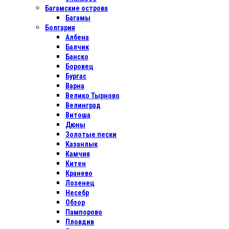
Багамские острова
Багамы
Болгария
Албена
Балчик
Банско
Боровец
Бургас
Варна
Велико Тырново
Велинград
Витоша
Дюны
Золотые пески
Казанлык
Камчия
Китен
Кранево
Лозенец
Несебр
Обзор
Пампорово
Пловдив