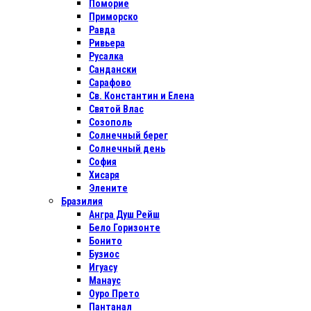
Поморие
Приморско
Равда
Ривьера
Русалка
Сандански
Сарафово
Св. Константин и Елена
Святой Влас
Созополь
Солнечный берег
Солнечный день
София
Хисаря
Элените
Бразилия
Ангра Душ Рейш
Бело Горизонте
Бонито
Бузиос
Игуасу
Манаус
Оуро Прето
Пантанал