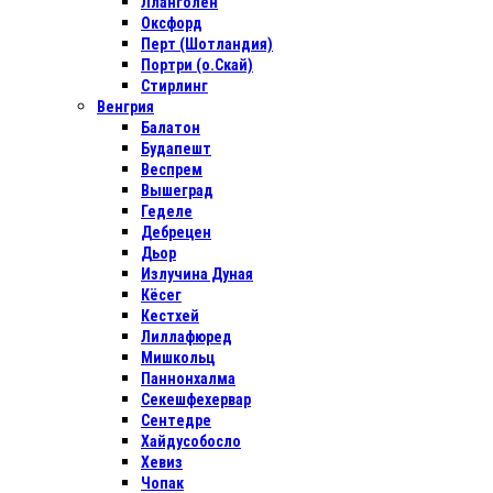
Лланголен
Оксфорд
Перт (Шотландия)
Портри (о.Скай)
Стирлинг
Венгрия
Балатон
Будапешт
Веспрем
Вышеград
Геделе
Дебрецен
Дьор
Излучина Дуная
Кёсег
Кестхей
Лиллафюред
Мишкольц
Паннонхалма
Секешфехервар
Сентедре
Хайдусобосло
Хевиз
Чопак