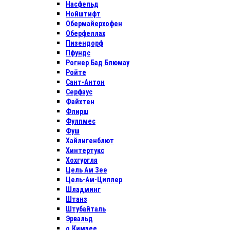
Насфельд
Нойштифт
Обермайерхофен
Оберфеллах
Пизендорф
Пфундс
Рогнер Бад Блюмау
Ройте
Сант-Антон
Серфаус
Файхтен
Флирш
Фулпмес
Фуш
Хайлигенблют
Хинтертукс
Хохгургля
Цель Ам Зее
Цель-Ам-Циллер
Шладминг
Штанз
Штубайталь
Эрвальд
о.Кимзее