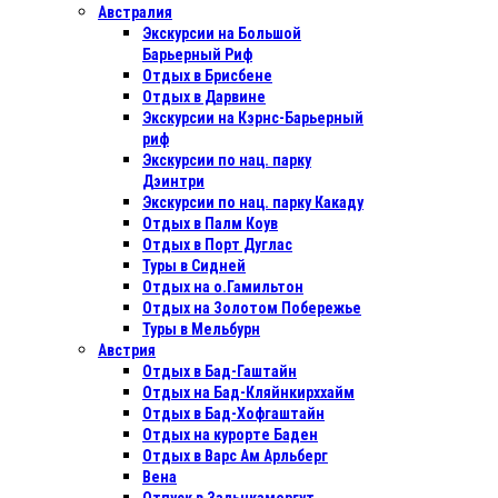
Австралия
Экскурсии на Большой
Барьерный Риф
Отдых в Бриcбене
Отдых в Дарвине
Экскурсии на Кэрнс-Барьерный
риф
Экскурсии по нац. парку
Дэинтри
Экскурсии по нац. парку Какаду
Отдых в Палм Коув
Отдых в Порт Дуглас
Туры в Сидней
Отдых на о.Гамильтон
Отдых на Золотом Побережье
Туры в Мельбурн
Австрия
Отдых в Бад-Гаштайн
Отдых на Бад-Кляйнкирххайм
Отдых в Бад-Хофгаштайн
Отдых на курорте Баден
Отдых в Варс Ам Арльберг
Вена