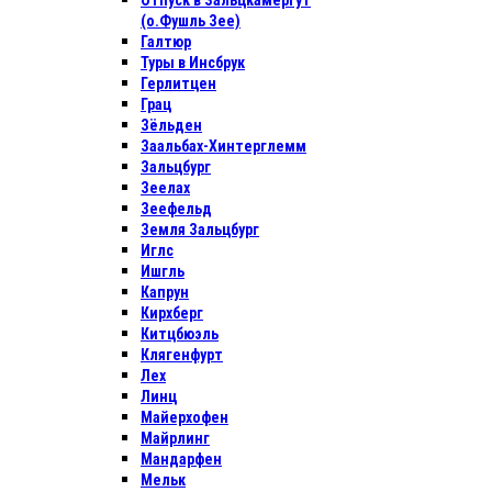
Отпуск в Зальцкамергут
(о.Фушль Зее)
Галтюр
Туры в Инсбрук
Герлитцен
Грац
Зёльден
Заальбах-Хинтерглемм
Зальцбург
Зеелах
Зеефельд
Земля Зальцбург
Иглс
Ишгль
Капрун
Кирхберг
Китцбюэль
Клягенфурт
Лех
Линц
Майерхофен
Майрлинг
Мандарфен
Мельк