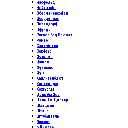
Насфельд
Нойштифт
Обермайерхофен
Оберфеллах
Пизендорф
Пфундс
Рогнер Бад Блюмау
Ройте
Сант-Антон
Серфаус
Файхтен
Флирш
Фулпмес
Фуш
Хайлигенблют
Хинтертукс
Хохгургля
Цель Ам Зее
Цель-Ам-Циллер
Шладминг
Штанз
Штубайталь
Эрвальд
о.Кимзее