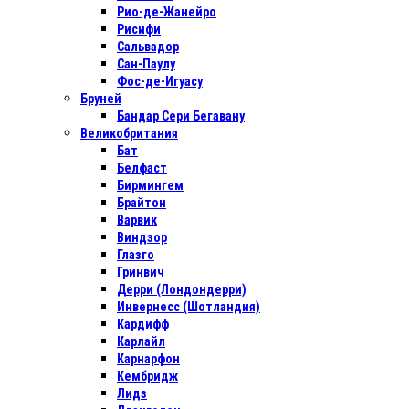
Рио-де-Жанейро
Рисифи
Сальвадор
Сан-Паулу
Фос-де-Игуасу
Бруней
Бандар Сери Бегавану
Великобритания
Бат
Белфаст
Бирмингем
Брайтон
Варвик
Виндзор
Глазго
Гринвич
Дерри (Лондондерри)
Инвернесс (Шотландия)
Кардифф
Карлайл
Карнарфон
Кембридж
Лидз