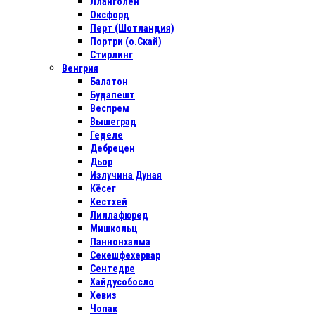
Лланголен
Оксфорд
Перт (Шотландия)
Портри (о.Скай)
Стирлинг
Венгрия
Балатон
Будапешт
Веспрем
Вышеград
Геделе
Дебрецен
Дьор
Излучина Дуная
Кёсег
Кестхей
Лиллафюред
Мишкольц
Паннонхалма
Секешфехервар
Сентедре
Хайдусобосло
Хевиз
Чопак