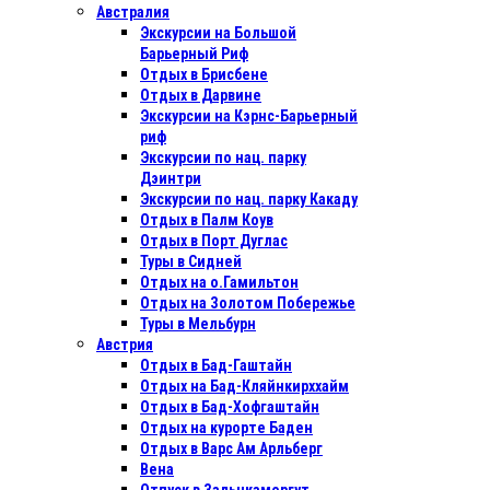
Австралия
Экскурсии на Большой
Барьерный Риф
Отдых в Бриcбене
Отдых в Дарвине
Экскурсии на Кэрнс-Барьерный
риф
Экскурсии по нац. парку
Дэинтри
Экскурсии по нац. парку Какаду
Отдых в Палм Коув
Отдых в Порт Дуглас
Туры в Сидней
Отдых на о.Гамильтон
Отдых на Золотом Побережье
Туры в Мельбурн
Австрия
Отдых в Бад-Гаштайн
Отдых на Бад-Кляйнкирххайм
Отдых в Бад-Хофгаштайн
Отдых на курорте Баден
Отдых в Варс Ам Арльберг
Вена