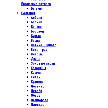
Багамские острова
Багамы
Болгария
Албена
Балчик
Банско
Боровец
Бургас
Варна
Велико Тырново
Велинград
Витоша
Дюны
Золотые пески
Казанлык
Камчия
Китен
Кранево
Лозенец
Несебр
Обзор
Пампорово
Пловдив