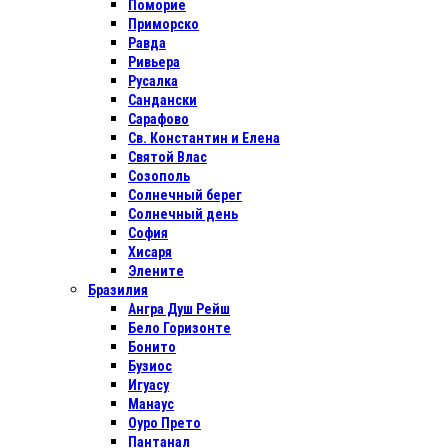
Поморие
Приморско
Равда
Ривьера
Русалка
Сандански
Сарафово
Св. Константин и Елена
Святой Влас
Созополь
Солнечный берег
Солнечный день
София
Хисаря
Элените
Бразилия
Ангра Душ Рейш
Бело Горизонте
Бонито
Бузиос
Игуасу
Манаус
Оуро Прето
Пантанал