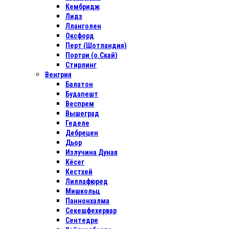
Кембридж
Лидз
Лланголен
Оксфорд
Перт (Шотландия)
Портри (о.Скай)
Стирлинг
Венгрия
Балатон
Будапешт
Веспрем
Вышеград
Геделе
Дебрецен
Дьор
Излучина Дуная
Кёсег
Кестхей
Лиллафюред
Мишкольц
Паннонхалма
Секешфехервар
Сентедре