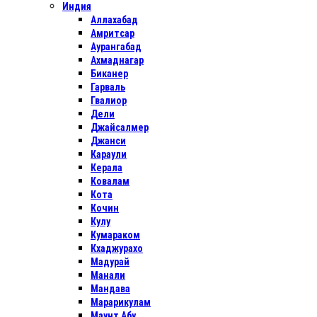
Индия
Аллахабад
Амритсар
Аурангабад
Ахмаднагар
Биканер
Гарваль
Гвалиор
Дели
Джайсалмер
Джанси
Караули
Керала
Ковалам
Кота
Кочин
Кулу
Кумараком
Кхаджурахо
Мадурай
Манали
Мандава
Марарикулам
Маунт Абу