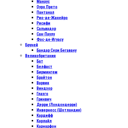
Манаус
Оуро Прето
Пантанал
Рио-де-Жанейро
Рисифи
Сальвадор
Сан-Паулу
Фос-де-Игуасу
Бруней
Бандар Сери Бегавану
Великобритания
Бат
Белфаст
Бирмингем
Брайтон
Варвик
Виндзор
Глазго
Гринвич
Дерри (Лондондерри)
Инвернесс (Шотландия)
Кардифф
Карлайл
Карнарфон