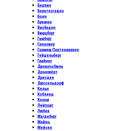
Берлин
Берхтесгаден
Бонн
Бремен
Висбаден
Вюрцбург
Гамбург
Ганновер
Гармиш Партенкирхен
Гейдельберг
Грайнау
Динкенсбюль
Донаувёрт
Дрезден
Дюссельдорф
Кельн
Кобленц
Кохем
Лейпциг
Любек
Магдебург
Майнц
Мейсен