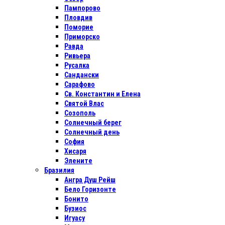
Пампорово
Пловдив
Поморие
Приморско
Равда
Ривьера
Русалка
Сандански
Сарафово
Св. Константин и Елена
Святой Влас
Созополь
Солнечный берег
Солнечный день
София
Хисаря
Элените
Бразилия
Ангра Душ Рейш
Бело Горизонте
Бонито
Бузиос
Игуасу