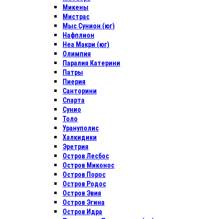
Микены
Мистрас
Мыс Сунион (юг)
Нафплион
Неа Макри (юг)
Олимпия
Паралия Катерини
Патры
Пиерия
Санторини
Спарта
Сунио
Толо
Урануполис
Халкидики
Эретрия
Остров Лесбос
Остров Миконос
Остров Порос
Остров Родос
Остров Эвия
Остров Эгина
Остров Идра