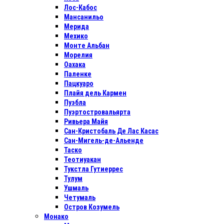
Лос-Кабос
Мансанильо
Мерида
Мехико
Монте Альбан
Морелия
Оахака
Паленке
Пацкуаро
Плайя дель Кармен
Пуэбла
Пуэртостровальярта
Ривьера Майя
Сан-Кристобаль Де Лас Касас
Сан-Мигель-де-Альенде
Таско
Теотиуакан
Тукстла Гутиеррес
Тулум
Ушмаль
Четумаль
Остров Козумель
Монако