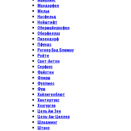
Майрлинг
Мандарфен
Мельк
Насфельд
Нойштифт
Обермайерхофен
Оберфеллах
Пизендорф
Пфундс
Рогнер Бад Блюмау
Ройте
Сант-Антон
Серфаус
Файхтен
Флирш
Фулпмес
Фуш
Хайлигенблют
Хинтертукс
Хохгургля
Цель Ам Зее
Цель-Ам-Циллер
Шладминг
Штанз