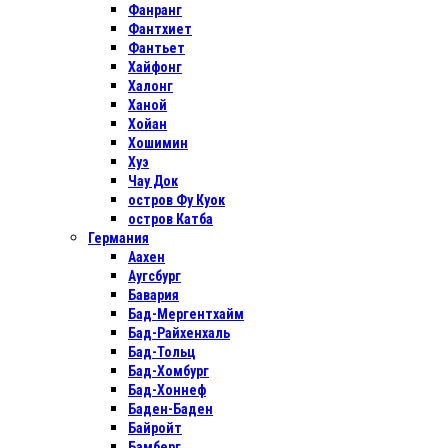
Фанранг
Фантхиет
Фантьет
Хайфонг
Халонг
Ханой
Хойан
Хошимин
Хуэ
Чау Док
остров Фу Куок
остров Катба
Германия
Аахен
Аугсбург
Бавария
Бад-Мергентхайм
Бад-Райхенхаль
Бад-Тольц
Бад-Хомбург
Бад-Хоннеф
Баден-Баден
Байройт
Бамберг