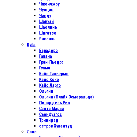
Чженчжоу
Чунцин
Чэнду
Шанхай
Шаолинь
Шигатзе
Янпачэн
Куба
Варадеро
Гавана
Гран-Пьедра
Гуама
Кайо Гильермо
Кайо Коко
Кайо Ларго
Ольгин
Ольгин (Плайя Эсмеральда)
Пинар дель Рио
Санта Мария
Сьенфуэгос
Тринидад
остров Хувентуд
Лаос