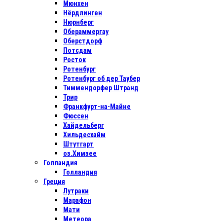
Мюнхен
Нёрдлинген
Нюрнберг
Обераммергау
Оберстдорф
Потсдам
Росток
Ротенбург
Ротенбург об дер Таубер
Тиммендорфер Штранд
Трир
Франкфурт-на-Майне
Фюссен
Хайдельберг
Хильдесхайм
Штутгарт
оз.Химзее
Голландия
Голландия
Греция
Лутраки
Марафон
Мати
Метеора