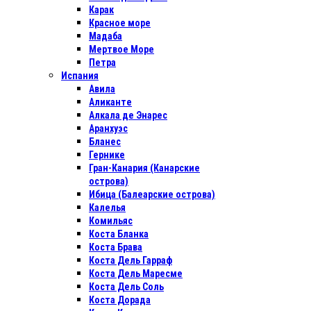
Карак
Красное море
Мадаба
Мертвое Море
Петра
Испания
Авила
Аликанте
Алкала де Энарес
Аранхуэс
Бланес
Гернике
Гран-Канария (Канарские
острова)
Ибица (Балеарские острова)
Калелья
Комильяс
Коста Бланка
Коста Брава
Коста Дель Гарраф
Коста Дель Маресме
Коста Дель Соль
Коста Дорада