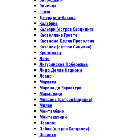
Виареджио
Виченца
Генуя
Джардини-Наксос
Калабриа
Кальяри (остров Сардиния)
Кастеллана Гротте
Кастионе Делла Презолана
Катания (остров Сицилия)
Кронплатц
Лече
Лигурийское Побережье
Лидо Делле Национи
Лоано
Маратея
Марина ди Варкатуро
Мармолада
Мессина (остров Сицилия)
Милан
Монталбано
Монтекатини
Неаполь
Олбиа (остров Сардиния)
Орвието