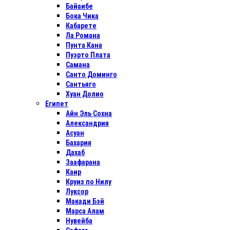
Байаибе
Бока Чика
Кабарете
Ла Романа
Пунта Кана
Пуэрто Плата
Самана
Санто Доминго
Сантьяго
Хуан Долио
Египет
Айн Эль Сохна
Александрия
Асуан
Бахария
Дахаб
Заафарана
Каир
Круиз по Нилу
Луксор
Макади Бэй
Марса Алам
Нувейба