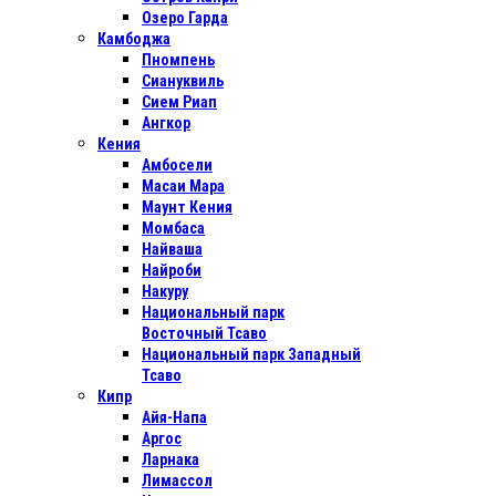
Озеро Гарда
Камбоджа
Пномпень
Сиануквиль
Сием Риап
Ангкор
Кения
Амбосели
Масаи Мара
Маунт Кения
Момбаса
Найваша
Найроби
Накуру
Национальный парк
Восточный Тсаво
Национальный парк Западный
Тсаво
Кипр
Айя-Напа
Аргос
Ларнака
Лимассол