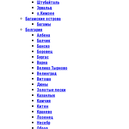
Штубайталь
Эрвальд
о.Кимзее
Багамские острова
Багамы
Болгария
Албена
Балчик
Банско
Боровец
Бургас
Варна
Велико Тырново
Велинград
Витоша
Дюны
Золотые пески
Казанлык
Камчия
Китен
Кранево
Лозенец
Несебр
Обзор