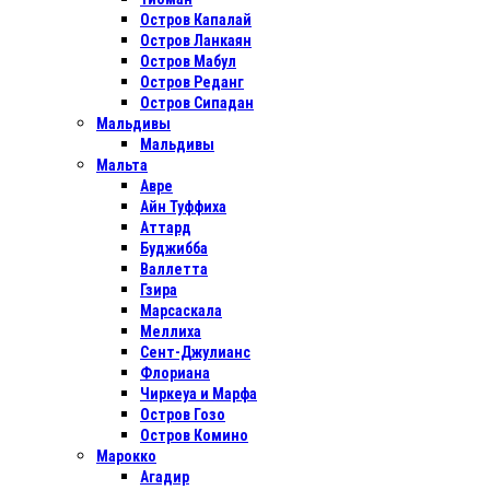
Остров Капалай
Остров Ланкаян
Остров Мабул
Остров Реданг
Остров Сипадан
Мальдивы
Мальдивы
Мальта
Авре
Айн Туффиха
Аттард
Буджибба
Валлетта
Гзира
Марсаскала
Меллиха
Сент-Джулианс
Флориана
Чиркеуа и Марфа
Остров Гозо
Остров Комино
Марокко
Агадир