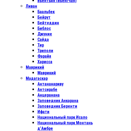
Вьентьян (Вьенгчан)
Ливан
Баальбек
Бейрут
Бейтеддин
Библос
Джуние
Сайда
Тир
Триполи
Фарайя
Харисса
Маврикий
Маврикий
Мадагаскар
Антананариву
Антсирабе
Анцеранана
Заповедник Анкарана
Заповедник Беренти
Ифати
Национальный парк Исало
Национальный парк Монтань
д’Амбре