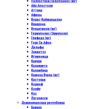
Полуостров Пелопоннес (юг)
Айа Апостоли
Аттика
Афины
Ворас-Каймакцалан
Враврона
Вульягмени (юг)
Гермуполис (Эрмуполи)
Глифада (юг)
Гора Св.Афон
Дельфы
Закинтос
Игуменица
Кавури
Калаврита
Каламбака
Камена Вурла (юг)
Касторья
Коринф
Корфу
Кос
Лагонисси
Доминиканская республика
Баваро