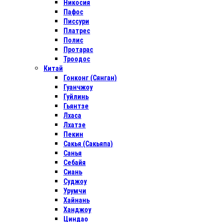
Никосия
Пафос
Писсури
Платрес
Полис
Протарас
Троодос
Китай
Гонконг (Сянган)
Гуанчжоу
Гуйлинь
Гьянтзе
Лхаса
Лхатзе
Пекин
Сакья (Сакьяпа)
Санья
Себайя
Сиань
Суджоу
Урумчи
Хайнань
Ханджоу
Циндао