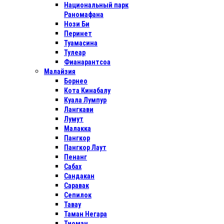
Национальный парк
Раномафана
Нози Би
Перинет
Туамасина
Тулеар
Фианарантсоа
Малайзия
Борнео
Кота Кинабалу
Куала Лумпур
Лангкави
Лумут
Малакка
Пангкор
Пангкор Лаут
Пенанг
Сабах
Сандакан
Саравак
Сепилок
Тавау
Таман Негара
Тиоман