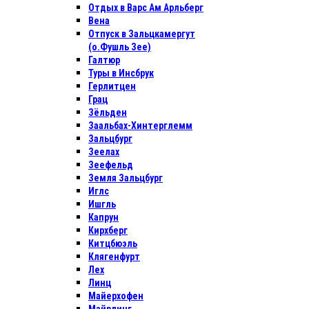
Отдых в Варс Ам Арльберг
Вена
Отпуск в Зальцкамергут
(о.Фушль Зее)
Галтюр
Туры в Инсбрук
Герлитцен
Грац
Зёльден
Заальбах-Хинтерглемм
Зальцбург
Зеелах
Зеефельд
Земля Зальцбург
Иглс
Ишгль
Капрун
Кирхберг
Китцбюэль
Клягенфурт
Лех
Линц
Майерхофен