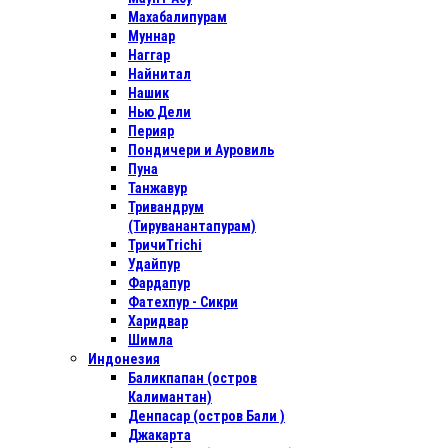
Махабалипурам
Муннар
Наггар
Найнитал
Нашик
Нью Дели
Перияр
Пондичери и Ауровиль
Пуна
Танжавур
Тривандрум
(Тируванантапурам)
ТричиTrichi
Удайпур
Фардапур
Фатехпур - Сикри
Харидвар
Шимла
Индонезия
Баликпапан (остров
Калимантан)
Денпасар (остров Бали )
Джакарта