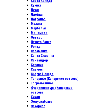
Коста Калида
Куэнка
Леон
Ллейда
Логроньо
Малага
Марбелья
Монтмело
Овьедо
Пуэрто Банус
Ронда
Саламанка
Санта Сюзанна
Сантандер
Сеговия
Ситжес
Сьерра Невада
Тенерифе (Канарские острова)
Торремолинос
Фуэртевентура (Канарские
острова)
Хихон
Эмпуриабрава
Эскориал