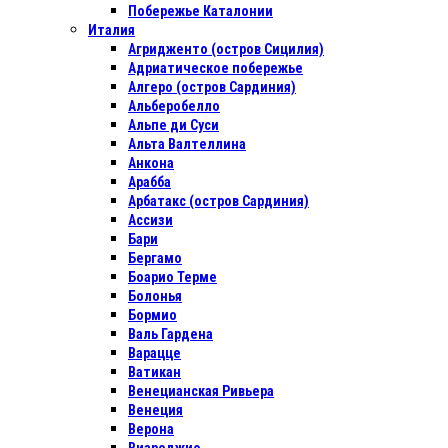
Побережье Каталонии
Италия
Агридженто (остров Сицилия)
Адриатическое побережье
Алгеро (остров Сардиния)
Альберобелло
Альпе ди Суси
Альта Валтеллина
Анкона
Арабба
Арбатакс (остров Сардиния)
Ассизи
Бари
Бергамо
Боарио Терме
Болонья
Бормио
Валь Гардена
Варацце
Ватикан
Венецианская Ривьера
Венеция
Верона