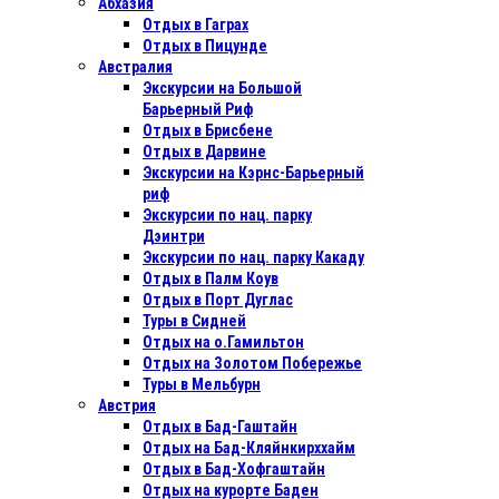
Абхазия
Отдых в Гаграх
Отдых в Пицунде
Австралия
Экскурсии на Большой
Барьерный Риф
Отдых в Бриcбене
Отдых в Дарвине
Экскурсии на Кэрнс-Барьерный
риф
Экскурсии по нац. парку
Дэинтри
Экскурсии по нац. парку Какаду
Отдых в Палм Коув
Отдых в Порт Дуглас
Туры в Сидней
Отдых на о.Гамильтон
Отдых на Золотом Побережье
Туры в Мельбурн
Австрия
Отдых в Бад-Гаштайн
Отдых на Бад-Кляйнкирххайм
Отдых в Бад-Хофгаштайн
Отдых на курорте Баден