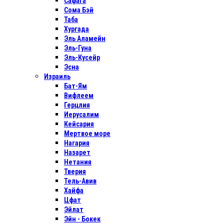
Сафага
Сома Бэй
Таба
Хургада
Эль Аламейн
Эль-Гуна
Эль-Кусейр
Эсна
Израиль
Бат-Ям
Вифлеем
Герцлия
Иерусалим
Кейсария
Мертвое море
Нагария
Назарет
Нетания
Тверия
Тель-Авив
Хайфа
Цфат
Эйлат
Эйн - Бокек