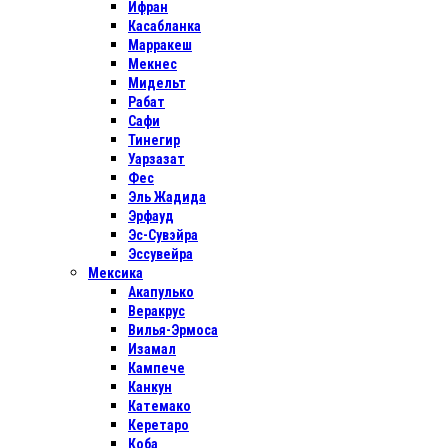
Ифран
Касабланка
Марракеш
Мекнес
Мидельт
Рабат
Сафи
Тинегир
Уарзазат
Фес
Эль Жадида
Эрфауд
Эс-Сувэйра
Эссувейра
Мексика
Акапулько
Веракрус
Вилья-Эрмоса
Изамал
Кампече
Канкун
Катемако
Керетаро
Коба