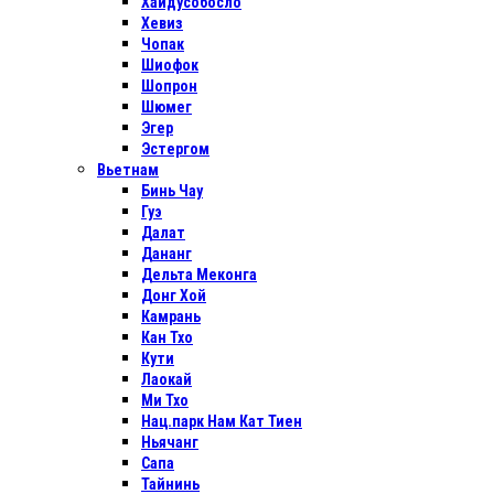
Хайдусобосло
Хевиз
Чопак
Шиофок
Шопрон
Шюмег
Эгер
Эстергом
Вьетнам
Бинь Чау
Гуэ
Далат
Дананг
Дельта Меконга
Донг Хой
Камрань
Кан Тхо
Кути
Лаокай
Ми Тхо
Нац.парк Нам Кат Тиен
Ньячанг
Сапа
Тайнинь