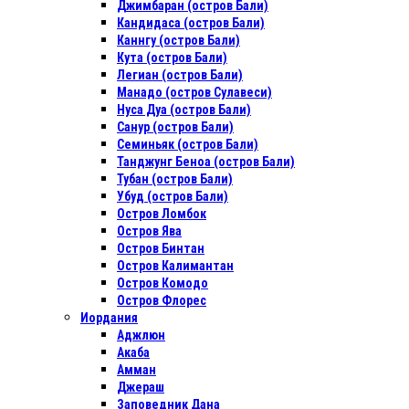
Джимбаран (остров Бали)
Кандидаса (остров Бали)
Каннгу (остров Бали)
Кута (остров Бали)
Легиан (остров Бали)
Манадо (остров Сулавеси)
Нуса Дуа (остров Бали)
Санур (остров Бали)
Семиньяк (остров Бали)
Танджунг Беноа (остров Бали)
Тубан (остров Бали)
Убуд (остров Бали)
Остров Ломбок
Остров Ява
Остров Бинтан
Остров Калимантан
Остров Комодо
Остров Флорес
Иордания
Аджлюн
Акаба
Амман
Джераш
Заповедник Дана