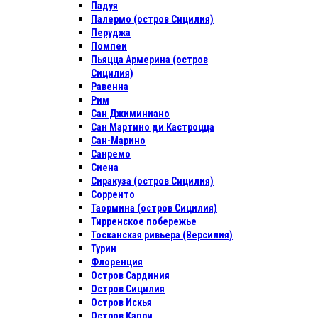
Падуя
Палермо (остров Сицилия)
Перуджа
Помпеи
Пьяцца Армерина (остров
Сицилия)
Равенна
Рим
Сан Джиминиано
Сан Мартино ди Кастроцца
Сан-Марино
Санремо
Сиена
Сиракуза (остров Сицилия)
Сорренто
Таормина (остров Сицилия)
Тирренское побережье
Тосканская ривьера (Версилия)
Турин
Флоренция
Остров Сардиния
Остров Сицилия
Остров Искья
Остров Капри