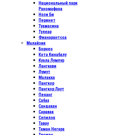
Национальный парк
Раномафана
Нози Би
Перинет
Туамасина
Тулеар
Фианарантсоа
Малайзия
Борнео
Кота Кинабалу
Куала Лумпур
Лангкави
Лумут
Малакка
Пангкор
Пангкор Лаут
Пенанг
Сабах
Сандакан
Саравак
Сепилок
Тавау
Таман Негара
Тиоман