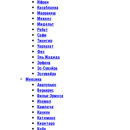
Ифран
Касабланка
Марракеш
Мекнес
Мидельт
Рабат
Сафи
Тинегир
Уарзазат
Фес
Эль Жадида
Эрфауд
Эс-Сувэйра
Эссувейра
Мексика
Акапулько
Веракрус
Вилья-Эрмоса
Изамал
Кампече
Канкун
Катемако
Керетаро
Коба