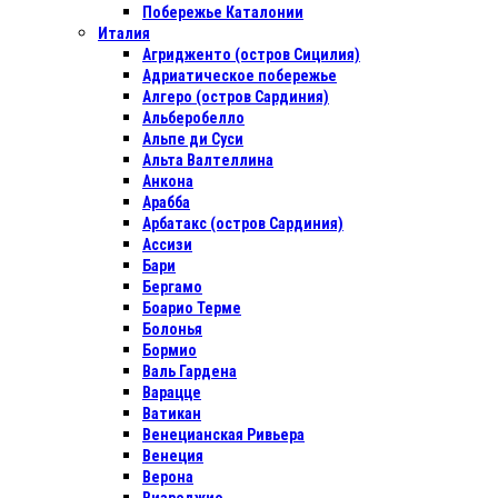
Побережье Каталонии
Италия
Агридженто (остров Сицилия)
Адриатическое побережье
Алгеро (остров Сардиния)
Альберобелло
Альпе ди Суси
Альта Валтеллина
Анкона
Арабба
Арбатакс (остров Сардиния)
Ассизи
Бари
Бергамо
Боарио Терме
Болонья
Бормио
Валь Гардена
Варацце
Ватикан
Венецианская Ривьера
Венеция
Верона