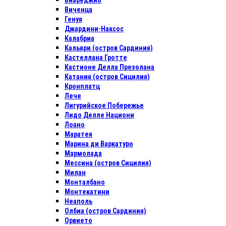
Виареджио
Виченца
Генуя
Джардини-Наксос
Калабриа
Кальяри (остров Сардиния)
Кастеллана Гротте
Кастионе Делла Презолана
Катания (остров Сицилия)
Кронплатц
Лече
Лигурийское Побережье
Лидо Делле Национи
Лоано
Маратея
Марина ди Варкатуро
Мармолада
Мессина (остров Сицилия)
Милан
Монталбано
Монтекатини
Неаполь
Олбиа (остров Сардиния)
Орвието