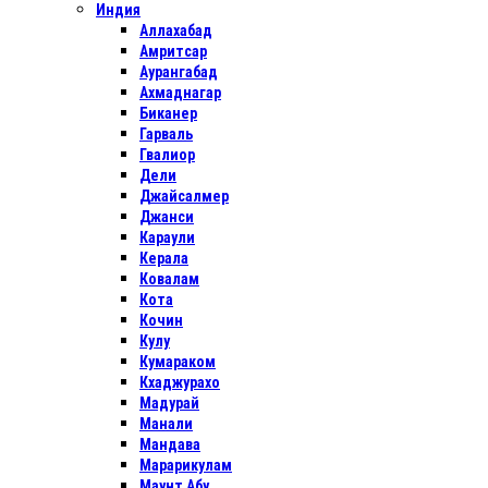
Индия
Аллахабад
Амритсар
Аурангабад
Ахмаднагар
Биканер
Гарваль
Гвалиор
Дели
Джайсалмер
Джанси
Караули
Керала
Ковалам
Кота
Кочин
Кулу
Кумараком
Кхаджурахо
Мадурай
Манали
Мандава
Марарикулам
Маунт Абу