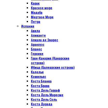
Карак
Красное море
Мадаба
Мертвое Море
Петра
Испания
Авила
Аликанте
Алкала де Энарес
Аранхуэс
Бланес
Гернике
Гран-Канария (Канарские
острова)
Ибица (Балеарские острова)
Калелья
Комильяс
Коста Бланка
Коста Брава
Коста Дель Гарраф
Коста Дель Маресме
Коста Дель Соль
Коста Дорада