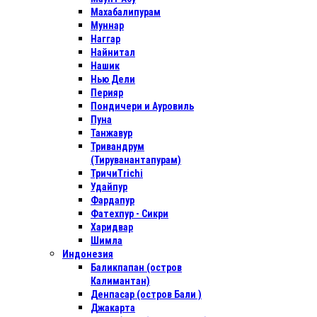
Махабалипурам
Муннар
Наггар
Найнитал
Нашик
Нью Дели
Перияр
Пондичери и Ауровиль
Пуна
Танжавур
Тривандрум
(Тируванантапурам)
ТричиTrichi
Удайпур
Фардапур
Фатехпур - Сикри
Харидвар
Шимла
Индонезия
Баликпапан (остров
Калимантан)
Денпасар (остров Бали )
Джакарта