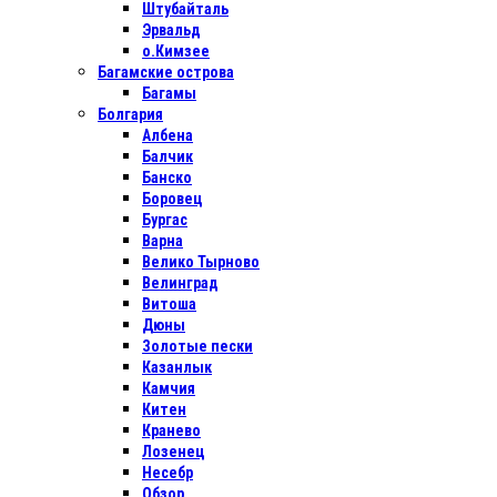
Штубайталь
Эрвальд
о.Кимзее
Багамские острова
Багамы
Болгария
Албена
Балчик
Банско
Боровец
Бургас
Варна
Велико Тырново
Велинград
Витоша
Дюны
Золотые пески
Казанлык
Камчия
Китен
Кранево
Лозенец
Несебр
Обзор