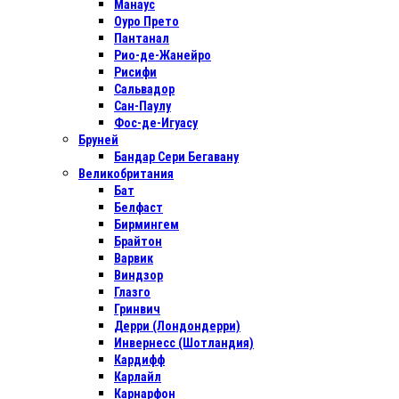
Манаус
Оуро Прето
Пантанал
Рио-де-Жанейро
Рисифи
Сальвадор
Сан-Паулу
Фос-де-Игуасу
Бруней
Бандар Сери Бегавану
Великобритания
Бат
Белфаст
Бирмингем
Брайтон
Варвик
Виндзор
Глазго
Гринвич
Дерри (Лондондерри)
Инвернесс (Шотландия)
Кардифф
Карлайл
Карнарфон