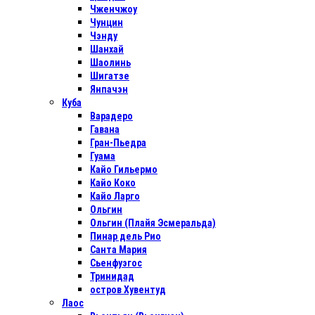
Чженчжоу
Чунцин
Чэнду
Шанхай
Шаолинь
Шигатзе
Янпачэн
Куба
Варадеро
Гавана
Гран-Пьедра
Гуама
Кайо Гильермо
Кайо Коко
Кайо Ларго
Ольгин
Ольгин (Плайя Эсмеральда)
Пинар дель Рио
Санта Мария
Сьенфуэгос
Тринидад
остров Хувентуд
Лаос