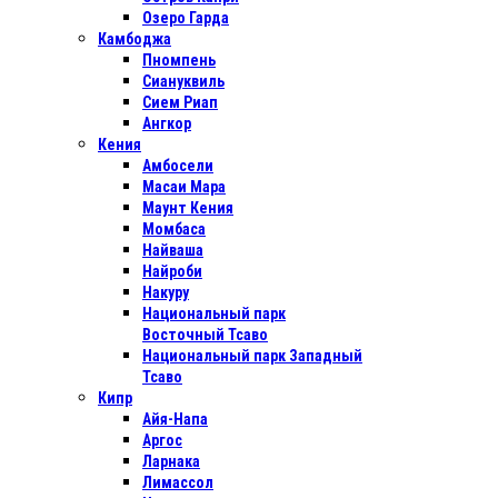
Озеро Гарда
Камбоджа
Пномпень
Сиануквиль
Сием Риап
Ангкор
Кения
Амбосели
Масаи Мара
Маунт Кения
Момбаса
Найваша
Найроби
Накуру
Национальный парк
Восточный Тсаво
Национальный парк Западный
Тсаво
Кипр
Айя-Напа
Аргос
Ларнака
Лимассол