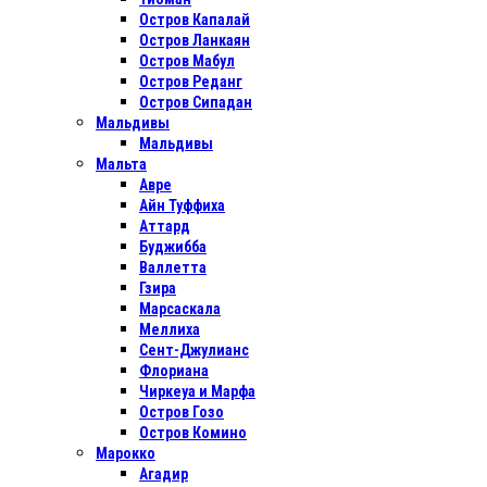
Остров Капалай
Остров Ланкаян
Остров Мабул
Остров Реданг
Остров Сипадан
Мальдивы
Мальдивы
Мальта
Авре
Айн Туффиха
Аттард
Буджибба
Валлетта
Гзира
Марсаскала
Меллиха
Сент-Джулианс
Флориана
Чиркеуа и Марфа
Остров Гозо
Остров Комино
Марокко
Агадир