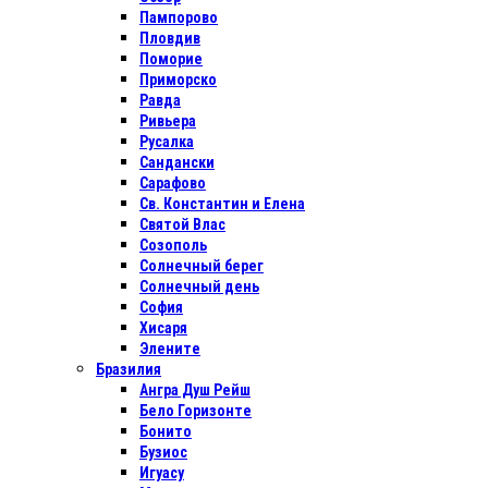
Пампорово
Пловдив
Поморие
Приморско
Равда
Ривьера
Русалка
Сандански
Сарафово
Св. Константин и Елена
Святой Влас
Созополь
Солнечный берег
Солнечный день
София
Хисаря
Элените
Бразилия
Ангра Душ Рейш
Бело Горизонте
Бонито
Бузиос
Игуасу