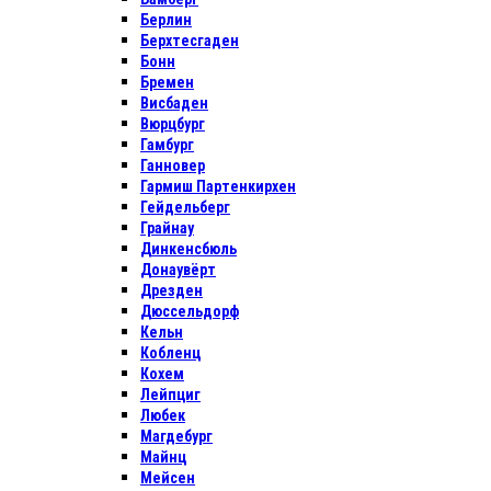
Берлин
Берхтесгаден
Бонн
Бремен
Висбаден
Вюрцбург
Гамбург
Ганновер
Гармиш Партенкирхен
Гейдельберг
Грайнау
Динкенсбюль
Донаувёрт
Дрезден
Дюссельдорф
Кельн
Кобленц
Кохем
Лейпциг
Любек
Магдебург
Майнц
Мейсен