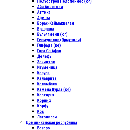
Полуостров Пелопоннес (юг)
Айа Апостоли
Аттика
Афины
Ворас-Каймакцалан
Враврона
Вульягмени (юг)
Гермуполис (Эрмуполи)
Глифада (юг)
Гора Св.Афон
Дельфы
Закинтос
Игуменица
Кавури
Калаврита
Каламбака
Камена Вурла (юг)
Касторья
Коринф
Корфу
Кос
Лагонисси
Доминиканская республика
Баваро