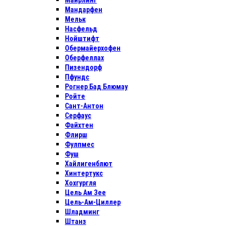
Майрлинг
Мандарфен
Мельк
Насфельд
Нойштифт
Обермайерхофен
Оберфеллах
Пизендорф
Пфундс
Рогнер Бад Блюмау
Ройте
Сант-Антон
Серфаус
Файхтен
Флирш
Фулпмес
Фуш
Хайлигенблют
Хинтертукс
Хохгургля
Цель Ам Зее
Цель-Ам-Циллер
Шладминг
Штанз