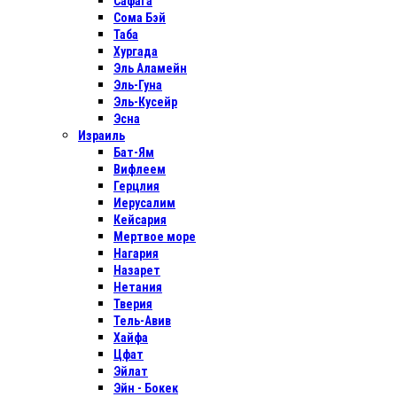
Сафага
Сома Бэй
Таба
Хургада
Эль Аламейн
Эль-Гуна
Эль-Кусейр
Эсна
Израиль
Бат-Ям
Вифлеем
Герцлия
Иерусалим
Кейсария
Мертвое море
Нагария
Назарет
Нетания
Тверия
Тель-Авив
Хайфа
Цфат
Эйлат
Эйн - Бокек