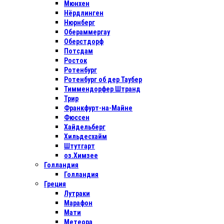
Мюнхен
Нёрдлинген
Нюрнберг
Обераммергау
Оберстдорф
Потсдам
Росток
Ротенбург
Ротенбург об дер Таубер
Тиммендорфер Штранд
Трир
Франкфурт-на-Майне
Фюссен
Хайдельберг
Хильдесхайм
Штутгарт
оз.Химзее
Голландия
Голландия
Греция
Лутраки
Марафон
Мати
Метеора