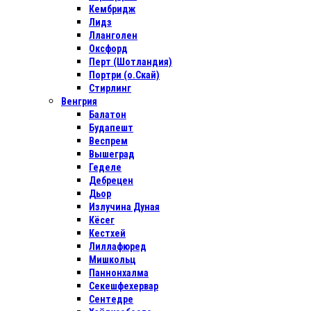
Кембридж
Лидз
Лланголен
Оксфорд
Перт (Шотландия)
Портри (о.Скай)
Стирлинг
Венгрия
Балатон
Будапешт
Веспрем
Вышеград
Геделе
Дебрецен
Дьор
Излучина Дуная
Кёсег
Кестхей
Лиллафюред
Мишкольц
Паннонхалма
Секешфехервар
Сентедре