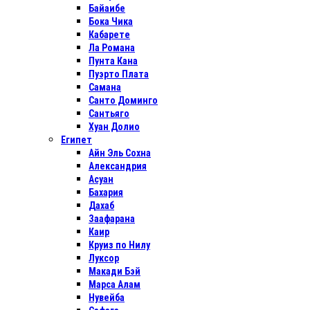
Байаибе
Бока Чика
Кабарете
Ла Романа
Пунта Кана
Пуэрто Плата
Самана
Санто Доминго
Сантьяго
Хуан Долио
Египет
Айн Эль Сохна
Александрия
Асуан
Бахария
Дахаб
Заафарана
Каир
Круиз по Нилу
Луксор
Макади Бэй
Марса Алам
Нувейба