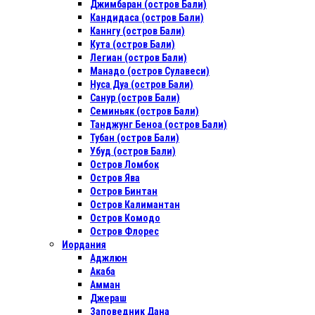
Джимбаран (остров Бали)
Кандидаса (остров Бали)
Каннгу (остров Бали)
Кута (остров Бали)
Легиан (остров Бали)
Манадо (остров Сулавеси)
Нуса Дуа (остров Бали)
Санур (остров Бали)
Семиньяк (остров Бали)
Танджунг Беноа (остров Бали)
Тубан (остров Бали)
Убуд (остров Бали)
Остров Ломбок
Остров Ява
Остров Бинтан
Остров Калимантан
Остров Комодо
Остров Флорес
Иордания
Аджлюн
Акаба
Амман
Джераш
Заповедник Дана