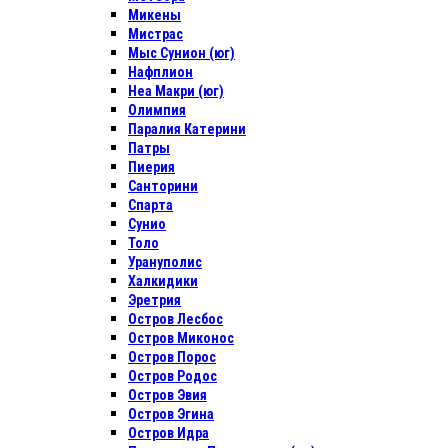
Микены
Мистрас
Мыс Сунион (юг)
Нафплион
Неа Макри (юг)
Олимпия
Паралия Катерини
Патры
Пиерия
Санторини
Спарта
Сунио
Толо
Урануполис
Халкидики
Эретрия
Остров Лесбос
Остров Миконос
Остров Порос
Остров Родос
Остров Эвия
Остров Эгина
Остров Идра