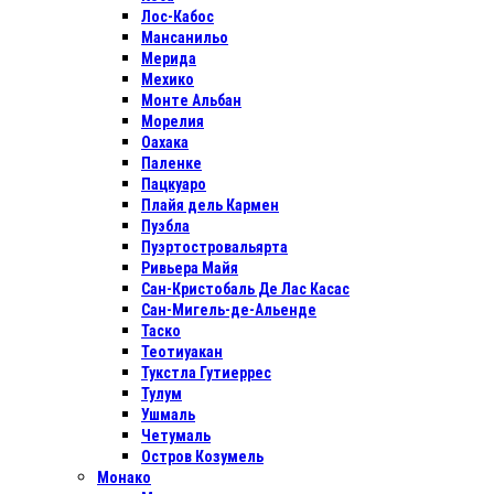
Лос-Кабос
Мансанильо
Мерида
Мехико
Монте Альбан
Морелия
Оахака
Паленке
Пацкуаро
Плайя дель Кармен
Пуэбла
Пуэртостровальярта
Ривьера Майя
Сан-Кристобаль Де Лас Касас
Сан-Мигель-де-Альенде
Таско
Теотиуакан
Тукстла Гутиеррес
Тулум
Ушмаль
Четумаль
Остров Козумель
Монако