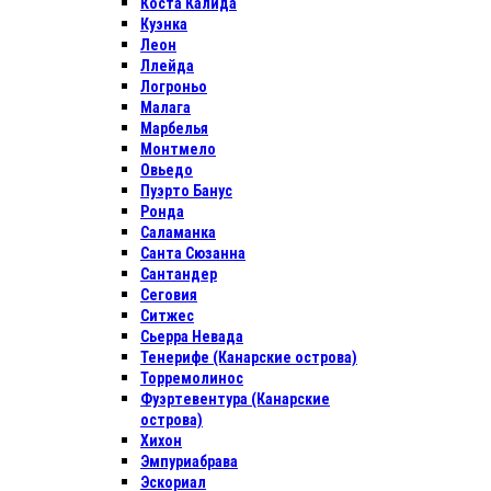
Коста Калида
Куэнка
Леон
Ллейда
Логроньо
Малага
Марбелья
Монтмело
Овьедо
Пуэрто Банус
Ронда
Саламанка
Санта Сюзанна
Сантандер
Сеговия
Ситжес
Сьерра Невада
Тенерифе (Канарские острова)
Торремолинос
Фуэртевентура (Канарские
острова)
Хихон
Эмпуриабрава
Эскориал