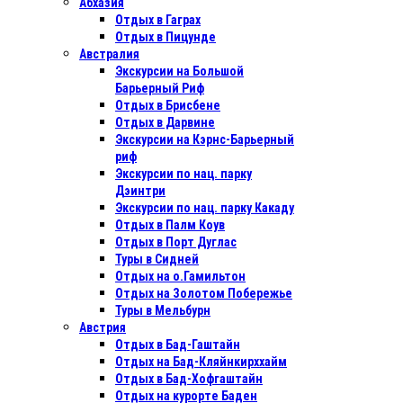
Абхазия
Отдых в Гаграх
Отдых в Пицунде
Австралия
Экскурсии на Большой
Барьерный Риф
Отдых в Бриcбене
Отдых в Дарвине
Экскурсии на Кэрнс-Барьерный
риф
Экскурсии по нац. парку
Дэинтри
Экскурсии по нац. парку Какаду
Отдых в Палм Коув
Отдых в Порт Дуглас
Туры в Сидней
Отдых на о.Гамильтон
Отдых на Золотом Побережье
Туры в Мельбурн
Австрия
Отдых в Бад-Гаштайн
Отдых на Бад-Кляйнкирххайм
Отдых в Бад-Хофгаштайн
Отдых на курорте Баден