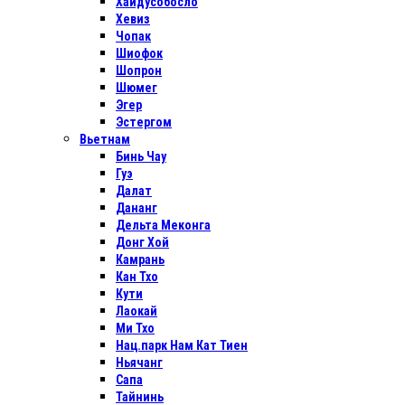
Хайдусобосло
Хевиз
Чопак
Шиофок
Шопрон
Шюмег
Эгер
Эстергом
Вьетнам
Бинь Чау
Гуэ
Далат
Дананг
Дельта Меконга
Донг Хой
Камрань
Кан Тхо
Кути
Лаокай
Ми Тхо
Нац.парк Нам Кат Тиен
Ньячанг
Сапа
Тайнинь