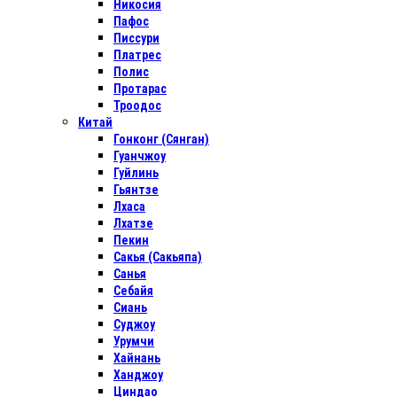
Никосия
Пафос
Писсури
Платрес
Полис
Протарас
Троодос
Китай
Гонконг (Сянган)
Гуанчжоу
Гуйлинь
Гьянтзе
Лхаса
Лхатзе
Пекин
Сакья (Сакьяпа)
Санья
Себайя
Сиань
Суджоу
Урумчи
Хайнань
Ханджоу
Циндао