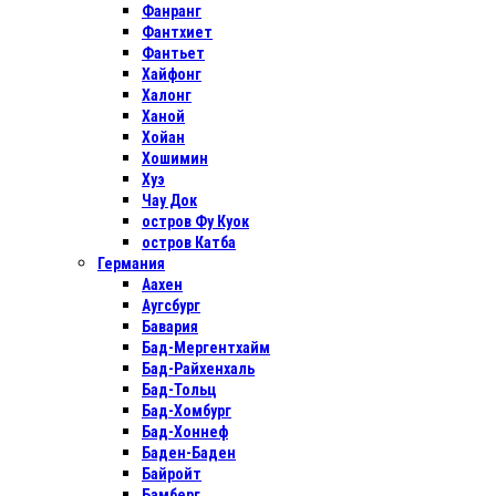
Фанранг
Фантхиет
Фантьет
Хайфонг
Халонг
Ханой
Хойан
Хошимин
Хуэ
Чау Док
остров Фу Куок
остров Катба
Германия
Аахен
Аугсбург
Бавария
Бад-Мергентхайм
Бад-Райхенхаль
Бад-Тольц
Бад-Хомбург
Бад-Хоннеф
Баден-Баден
Байройт
Бамберг