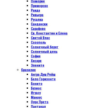
Поморие
Приморско
Равда
Ривьера
Русалка
Сандански
Сарафово
Св. Константин и Елена
Святой Влас
Созополь
Солнечный берег
Солнечный день
София
Хисаря
Элените
Бразилия
Ангра Душ Рейш
Бело Горизонте
Бонито
Бузиос
Игуасу
Манаус
Оуро Прето
Пантанал