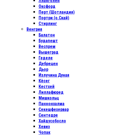
Лланголен
Оксфорд
Перт (Шотландия)
Портри (о.Скай)
Стирлинг
Венгрия
Балатон
Будапешт
Веспрем
Вышеград
Геделе
Дебрецен
Дьор
Излучина Дуная
Кёсег
Кестхей
Лиллафюред
Мишкольц
Паннонхалма
Секешфехервар
Сентедре
Хайдусобосло
Хевиз
Чопак