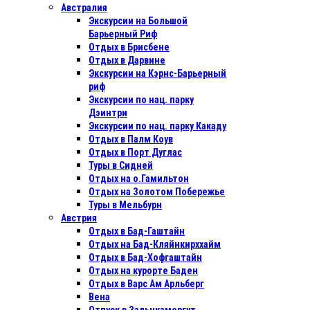
Австралия
Экскурсии на Большой
Барьерный Риф
Отдых в Бриcбене
Отдых в Дарвине
Экскурсии на Кэрнс-Барьерный
риф
Экскурсии по нац. парку
Дэинтри
Экскурсии по нац. парку Какаду
Отдых в Палм Коув
Отдых в Порт Дуглас
Туры в Сидней
Отдых на о.Гамильтон
Отдых на Золотом Побережье
Туры в Мельбурн
Австрия
Отдых в Бад-Гаштайн
Отдых на Бад-Кляйнкирххайм
Отдых в Бад-Хофгаштайн
Отдых на курорте Баден
Отдых в Варс Ам Арльберг
Вена