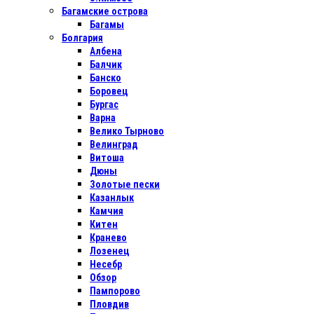
Багамские острова
Багамы
Болгария
Албена
Балчик
Банско
Боровец
Бургас
Варна
Велико Тырново
Велинград
Витоша
Дюны
Золотые пески
Казанлык
Камчия
Китен
Кранево
Лозенец
Несебр
Обзор
Пампорово
Пловдив