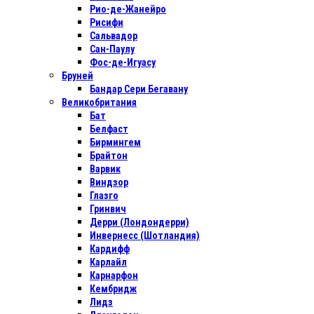
Рио-де-Жанейро
Рисифи
Сальвадор
Сан-Паулу
Фос-де-Игуасу
Бруней
Бандар Сери Бегавану
Великобритания
Бат
Белфаст
Бирмингем
Брайтон
Варвик
Виндзор
Глазго
Гринвич
Дерри (Лондондерри)
Инвернесс (Шотландия)
Кардифф
Карлайл
Карнарфон
Кембридж
Лидз