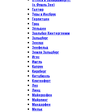
Отпуск в Зальцкамергут
(о.Фушль Зее)
Галтюр
Туры в Инсбрук
Герлитцен
Грац
Зёльден
Заальбах-Хинтерглемм
Зальцбург
Зеелах
Зеефельд
Земля Зальцбург
Иглс
Ишгль
Капрун
Кирхберг
Китцбюэль
Клягенфурт
Лех
Линц
Майерхофен
Майрлинг
Мандарфен
Мельк