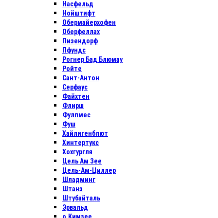
Насфельд
Нойштифт
Обермайерхофен
Оберфеллах
Пизендорф
Пфундс
Рогнер Бад Блюмау
Ройте
Сант-Антон
Серфаус
Файхтен
Флирш
Фулпмес
Фуш
Хайлигенблют
Хинтертукс
Хохгургля
Цель Ам Зее
Цель-Ам-Циллер
Шладминг
Штанз
Штубайталь
Эрвальд
о.Кимзее