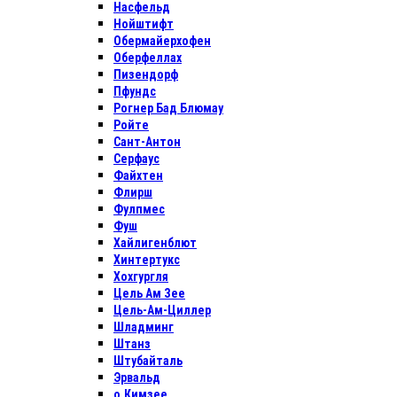
Насфельд
Нойштифт
Обермайерхофен
Оберфеллах
Пизендорф
Пфундс
Рогнер Бад Блюмау
Ройте
Сант-Антон
Серфаус
Файхтен
Флирш
Фулпмес
Фуш
Хайлигенблют
Хинтертукс
Хохгургля
Цель Ам Зее
Цель-Ам-Циллер
Шладминг
Штанз
Штубайталь
Эрвальд
о.Кимзее