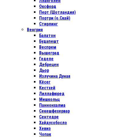
Лланголен
Оксфорд
Перт (Шотландия)
Портри (о.Скай)
Стирлинг
Венгрия
Балатон
Будапешт
Веспрем
Вышеград
Геделе
Дебрецен
Дьор
Излучина Дуная
Кёсег
Кестхей
Лиллафюред
Мишкольц
Паннонхалма
Секешфехервар
Сентедре
Хайдусобосло
Хевиз
Чопак