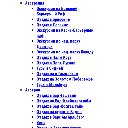
Австралия
Экскурсии на Большой
Барьерный Риф
Отдых в Бриcбене
Отдых в Дарвине
Экскурсии на Кэрнс-Барьерный
риф
Экскурсии по нац. парку
Дэинтри
Экскурсии по нац. парку Какаду
Отдых в Палм Коув
Отдых в Порт Дуглас
Туры в Сидней
Отдых на о.Гамильтон
Отдых на Золотом Побережье
Туры в Мельбурн
Австрия
Отдых в Бад-Гаштайн
Отдых на Бад-Кляйнкирххайм
Отдых в Бад-Хофгаштайн
Отдых на курорте Баден
Отдых в Варс Ам Арльберг
Вена