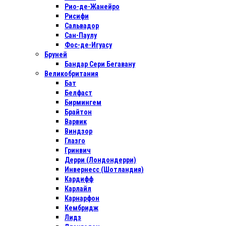
Рио-де-Жанейро
Рисифи
Сальвадор
Сан-Паулу
Фос-де-Игуасу
Бруней
Бандар Сери Бегавану
Великобритания
Бат
Белфаст
Бирмингем
Брайтон
Варвик
Виндзор
Глазго
Гринвич
Дерри (Лондондерри)
Инвернесс (Шотландия)
Кардифф
Карлайл
Карнарфон
Кембридж
Лидз