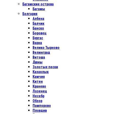
Багамские острова
Багамы
Болгария
Албена
Балчик
Банско
Боровец
Бургас
Варна
Велико Тырново
Велинград
Витоша
Дюны
Золотые пески
Казанлык
Камчия
Китен
Кранево
Лозенец
Несебр
Обзор
Пампорово
Пловдив