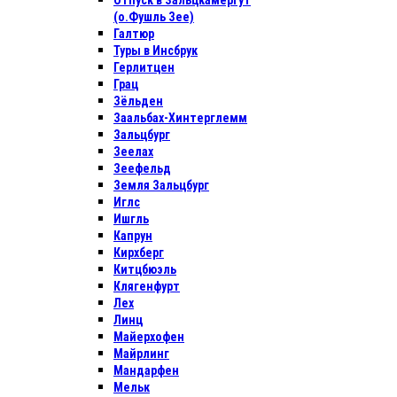
Отпуск в Зальцкамергут
(о.Фушль Зее)
Галтюр
Туры в Инсбрук
Герлитцен
Грац
Зёльден
Заальбах-Хинтерглемм
Зальцбург
Зеелах
Зеефельд
Земля Зальцбург
Иглс
Ишгль
Капрун
Кирхберг
Китцбюэль
Клягенфурт
Лех
Линц
Майерхофен
Майрлинг
Мандарфен
Мельк