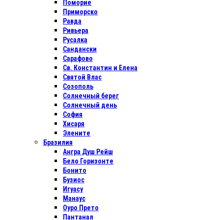
Поморие
Приморско
Равда
Ривьера
Русалка
Сандански
Сарафово
Св. Константин и Елена
Святой Влас
Созополь
Солнечный берег
Солнечный день
София
Хисаря
Элените
Бразилия
Ангра Душ Рейш
Бело Горизонте
Бонито
Бузиос
Игуасу
Манаус
Оуро Прето
Пантанал