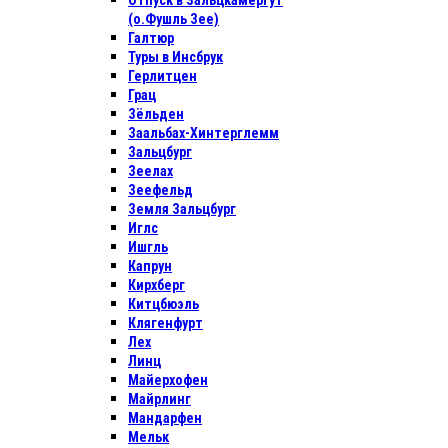
Отпуск в Зальцкамергут
(о.Фушль Зее)
Галтюр
Туры в Инсбрук
Герлитцен
Грац
Зёльден
Заальбах-Хинтерглемм
Зальцбург
Зеелах
Зеефельд
Земля Зальцбург
Иглс
Ишгль
Капрун
Кирхберг
Китцбюэль
Клягенфурт
Лех
Линц
Майерхофен
Майрлинг
Мандарфен
Мельк