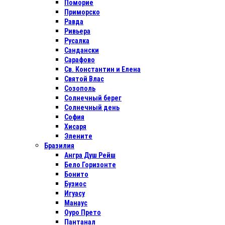
Поморие
Приморско
Равда
Ривьера
Русалка
Сандански
Сарафово
Св. Константин и Елена
Святой Влас
Созополь
Солнечный берег
Солнечный день
София
Хисаря
Элените
Бразилия
Ангра Душ Рейш
Бело Горизонте
Бонито
Бузиос
Игуасу
Манаус
Оуро Прето
Пантанал