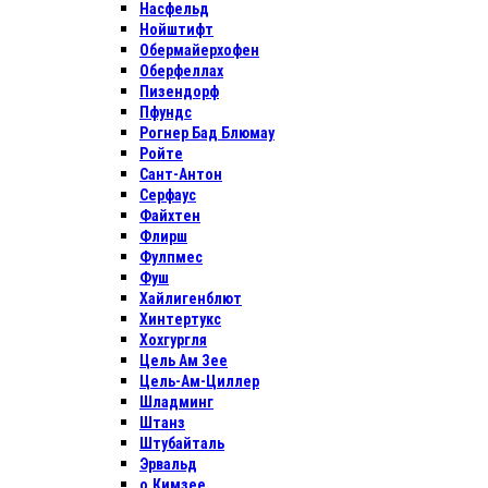
Насфельд
Нойштифт
Обермайерхофен
Оберфеллах
Пизендорф
Пфундс
Рогнер Бад Блюмау
Ройте
Сант-Антон
Серфаус
Файхтен
Флирш
Фулпмес
Фуш
Хайлигенблют
Хинтертукс
Хохгургля
Цель Ам Зее
Цель-Ам-Циллер
Шладминг
Штанз
Штубайталь
Эрвальд
о.Кимзее