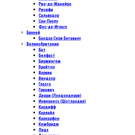
Рио-де-Жанейро
Рисифи
Сальвадор
Сан-Паулу
Фос-де-Игуасу
Бруней
Бандар Сери Бегавану
Великобритания
Бат
Белфаст
Бирмингем
Брайтон
Варвик
Виндзор
Глазго
Гринвич
Дерри (Лондондерри)
Инвернесс (Шотландия)
Кардифф
Карлайл
Карнарфон
Кембридж
Лидз