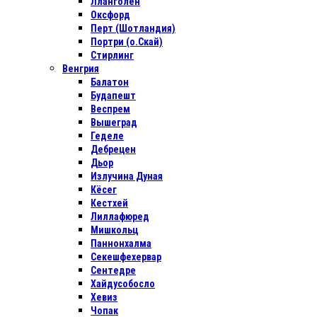
Лланголен
Оксфорд
Перт (Шотландия)
Портри (о.Скай)
Стирлинг
Венгрия
Балатон
Будапешт
Веспрем
Вышеград
Геделе
Дебрецен
Дьор
Излучина Дуная
Кёсег
Кестхей
Лиллафюред
Мишкольц
Паннонхалма
Секешфехервар
Сентедре
Хайдусобосло
Хевиз
Чопак