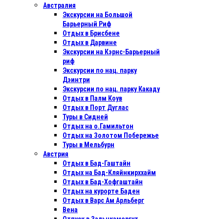
Австралия
Экскурсии на Большой
Барьерный Риф
Отдых в Бриcбене
Отдых в Дарвине
Экскурсии на Кэрнс-Барьерный
риф
Экскурсии по нац. парку
Дэинтри
Экскурсии по нац. парку Какаду
Отдых в Палм Коув
Отдых в Порт Дуглас
Туры в Сидней
Отдых на о.Гамильтон
Отдых на Золотом Побережье
Туры в Мельбурн
Австрия
Отдых в Бад-Гаштайн
Отдых на Бад-Кляйнкирххайм
Отдых в Бад-Хофгаштайн
Отдых на курорте Баден
Отдых в Варс Ам Арльберг
Вена