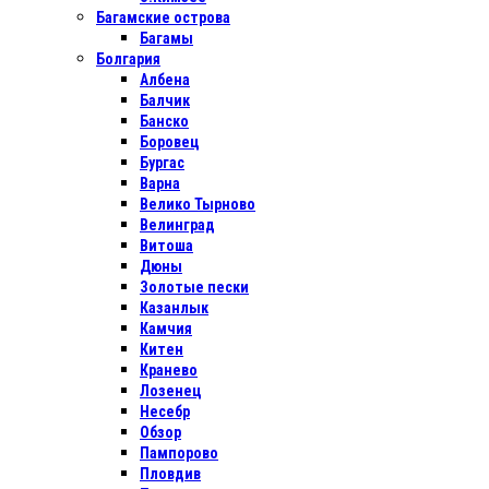
Багамские острова
Багамы
Болгария
Албена
Балчик
Банско
Боровец
Бургас
Варна
Велико Тырново
Велинград
Витоша
Дюны
Золотые пески
Казанлык
Камчия
Китен
Кранево
Лозенец
Несебр
Обзор
Пампорово
Пловдив