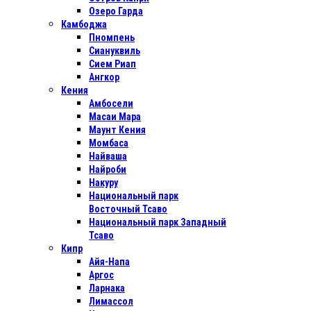
Озеро Гарда
Камбоджа
Пномпень
Сиануквиль
Сием Риап
Ангкор
Кения
Амбосели
Масаи Мара
Маунт Кения
Момбаса
Найваша
Найроби
Накуру
Национальный парк
Восточный Тсаво
Национальный парк Западный
Тсаво
Кипр
Айя-Напа
Аргос
Ларнака
Лимассол