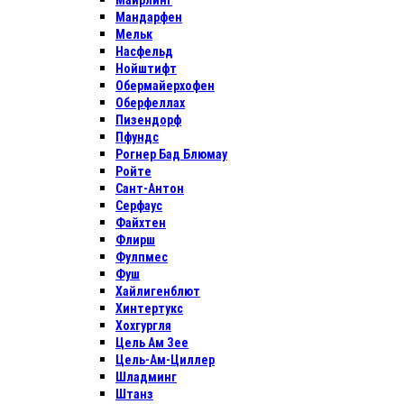
Майрлинг
Мандарфен
Мельк
Насфельд
Нойштифт
Обермайерхофен
Оберфеллах
Пизендорф
Пфундс
Рогнер Бад Блюмау
Ройте
Сант-Антон
Серфаус
Файхтен
Флирш
Фулпмес
Фуш
Хайлигенблют
Хинтертукс
Хохгургля
Цель Ам Зее
Цель-Ам-Циллер
Шладминг
Штанз