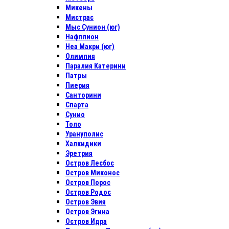
Микены
Мистрас
Мыс Сунион (юг)
Нафплион
Неа Макри (юг)
Олимпия
Паралия Катерини
Патры
Пиерия
Санторини
Спарта
Сунио
Толо
Урануполис
Халкидики
Эретрия
Остров Лесбос
Остров Миконос
Остров Порос
Остров Родос
Остров Эвия
Остров Эгина
Остров Идра