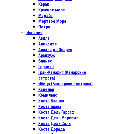
Карак
Красное море
Мадаба
Мертвое Море
Петра
Испания
Авила
Аликанте
Алкала де Энарес
Аранхуэс
Бланес
Гернике
Гран-Канария (Канарские
острова)
Ибица (Балеарские острова)
Калелья
Комильяс
Коста Бланка
Коста Брава
Коста Дель Гарраф
Коста Дель Маресме
Коста Дель Соль
Коста Дорада