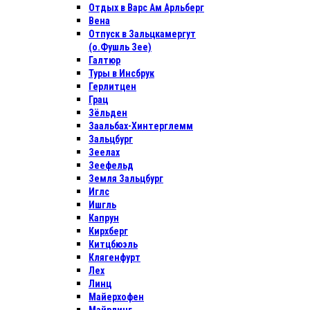
Отдых в Варс Ам Арльберг
Вена
Отпуск в Зальцкамергут
(о.Фушль Зее)
Галтюр
Туры в Инсбрук
Герлитцен
Грац
Зёльден
Заальбах-Хинтерглемм
Зальцбург
Зеелах
Зеефельд
Земля Зальцбург
Иглс
Ишгль
Капрун
Кирхберг
Китцбюэль
Клягенфурт
Лех
Линц
Майерхофен