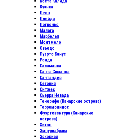
Коста Калида
Куэнка
Леон
Ллейда
Логроньо
Малага
Марбелья
Монтмело
Овьедо
Пуэрто Банус
Ронда
Саламанка
Санта Сюзанна
Сантандер
Сеговия
Ситжес
Сьерра Невада
Тенерифе (Канарские острова)
Торремолинос
Фуэртевентура (Канарские
острова)
Хихон
Эмпуриабрава
Эскориал