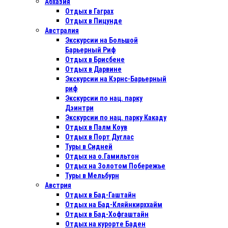
Абхазия
Отдых в Гаграх
Отдых в Пицунде
Австралия
Экскурсии на Большой
Барьерный Риф
Отдых в Бриcбене
Отдых в Дарвине
Экскурсии на Кэрнс-Барьерный
риф
Экскурсии по нац. парку
Дэинтри
Экскурсии по нац. парку Какаду
Отдых в Палм Коув
Отдых в Порт Дуглас
Туры в Сидней
Отдых на о.Гамильтон
Отдых на Золотом Побережье
Туры в Мельбурн
Австрия
Отдых в Бад-Гаштайн
Отдых на Бад-Кляйнкирххайм
Отдых в Бад-Хофгаштайн
Отдых на курорте Баден