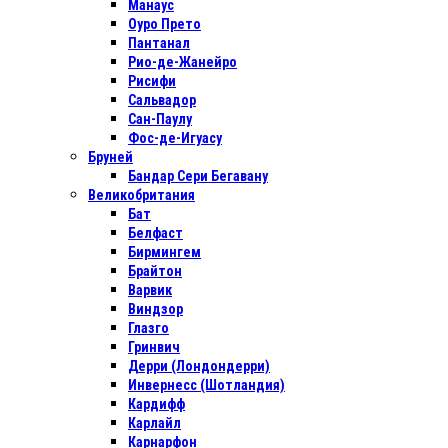
Манаус
Оуро Прето
Пантанал
Рио-де-Жанейро
Рисифи
Сальвадор
Сан-Паулу
Фос-де-Игуасу
Бруней
Бандар Сери Бегавану
Великобритания
Бат
Белфаст
Бирмингем
Брайтон
Варвик
Виндзор
Глазго
Гринвич
Дерри (Лондондерри)
Инвернесс (Шотландия)
Кардифф
Карлайл
Карнарфон