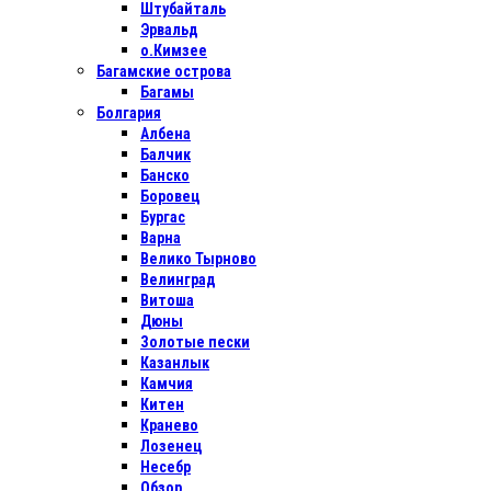
Штубайталь
Эрвальд
о.Кимзее
Багамские острова
Багамы
Болгария
Албена
Балчик
Банско
Боровец
Бургас
Варна
Велико Тырново
Велинград
Витоша
Дюны
Золотые пески
Казанлык
Камчия
Китен
Кранево
Лозенец
Несебр
Обзор