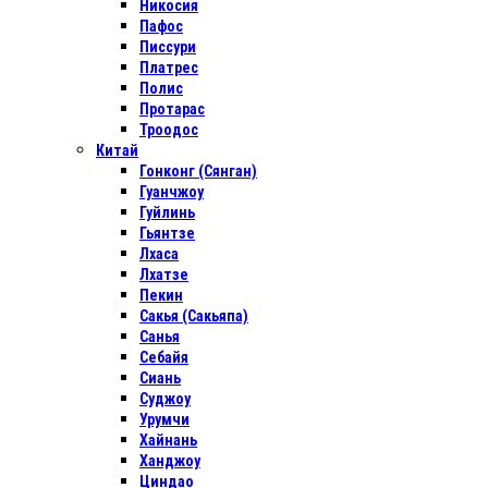
Никосия
Пафос
Писсури
Платрес
Полис
Протарас
Троодос
Китай
Гонконг (Сянган)
Гуанчжоу
Гуйлинь
Гьянтзе
Лхаса
Лхатзе
Пекин
Сакья (Сакьяпа)
Санья
Себайя
Сиань
Суджоу
Урумчи
Хайнань
Ханджоу
Циндао