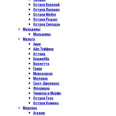
Остров Капалай
Остров Ланкаян
Остров Мабул
Остров Реданг
Остров Сипадан
Мальдивы
Мальдивы
Мальта
Авре
Айн Туффиха
Аттард
Буджибба
Валлетта
Гзира
Марсаскала
Меллиха
Сент-Джулианс
Флориана
Чиркеуа и Марфа
Остров Гозо
Остров Комино
Марокко
Агадир