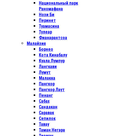
Национальный парк
Раномафана
Нози Би
Перинет
Туамасина
Тулеар
Фианарантсоа
Малайзия
Борнео
Кота Кинабалу
Куала Лумпур
Лангкави
Лумут
Малакка
Пангкор
Пангкор Лаут
Пенанг
Сабах
Сандакан
Саравак
Сепилок
Тавау
Таман Негара
Тиоман