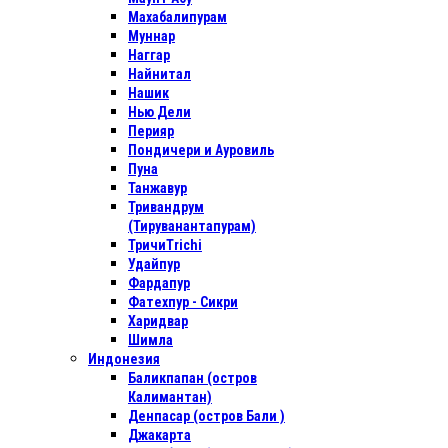
Махабалипурам
Муннар
Наггар
Найнитал
Нашик
Нью Дели
Перияр
Пондичери и Ауровиль
Пуна
Танжавур
Тривандрум
(Тируванантапурам)
ТричиTrichi
Удайпур
Фардапур
Фатехпур - Сикри
Харидвар
Шимла
Индонезия
Баликпапан (остров
Калимантан)
Денпасар (остров Бали )
Джакарта