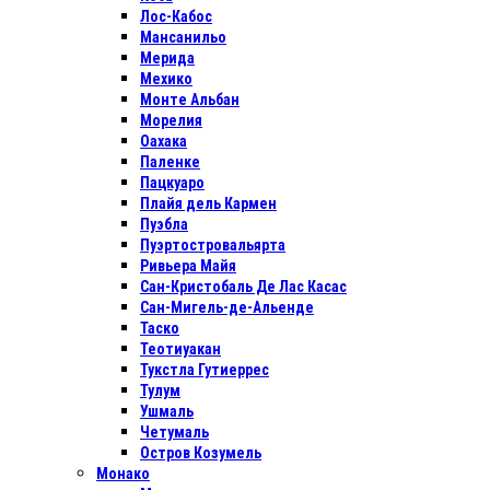
Лос-Кабос
Мансанильо
Мерида
Мехико
Монте Альбан
Морелия
Оахака
Паленке
Пацкуаро
Плайя дель Кармен
Пуэбла
Пуэртостровальярта
Ривьера Майя
Сан-Кристобаль Де Лас Касас
Сан-Мигель-де-Альенде
Таско
Теотиуакан
Тукстла Гутиеррес
Тулум
Ушмаль
Четумаль
Остров Козумель
Монако