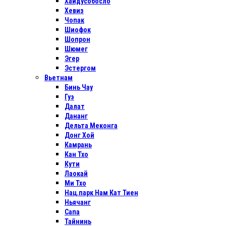
Хайдусобосло
Хевиз
Чопак
Шиофок
Шопрон
Шюмег
Эгер
Эстергом
Вьетнам
Бинь Чау
Гуэ
Далат
Дананг
Дельта Меконга
Донг Хой
Камрань
Кан Тхо
Кути
Лаокай
Ми Тхо
Нац.парк Нам Кат Тиен
Ньячанг
Сапа
Тайнинь