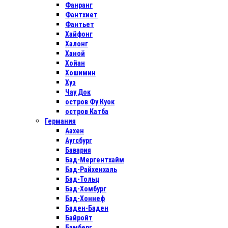
Фанранг
Фантхиет
Фантьет
Хайфонг
Халонг
Ханой
Хойан
Хошимин
Хуэ
Чау Док
остров Фу Куок
остров Катба
Германия
Аахен
Аугсбург
Бавария
Бад-Мергентхайм
Бад-Райхенхаль
Бад-Тольц
Бад-Хомбург
Бад-Хоннеф
Баден-Баден
Байройт
Бамберг