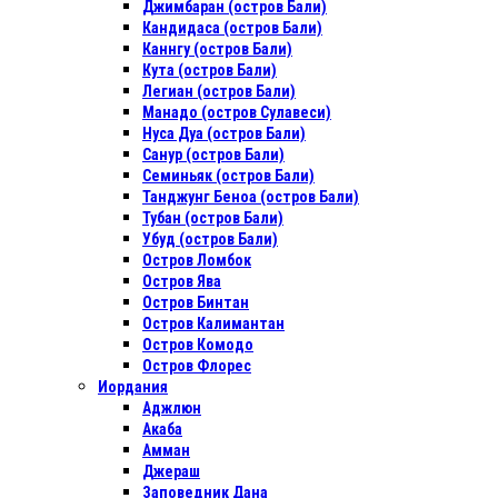
Джимбаран (остров Бали)
Кандидаса (остров Бали)
Каннгу (остров Бали)
Кута (остров Бали)
Легиан (остров Бали)
Манадо (остров Сулавеси)
Нуса Дуа (остров Бали)
Санур (остров Бали)
Семиньяк (остров Бали)
Танджунг Беноа (остров Бали)
Тубан (остров Бали)
Убуд (остров Бали)
Остров Ломбок
Остров Ява
Остров Бинтан
Остров Калимантан
Остров Комодо
Остров Флорес
Иордания
Аджлюн
Акаба
Амман
Джераш
Заповедник Дана