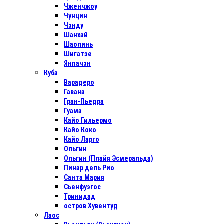
Чженчжоу
Чунцин
Чэнду
Шанхай
Шаолинь
Шигатзе
Янпачэн
Куба
Варадеро
Гавана
Гран-Пьедра
Гуама
Кайо Гильермо
Кайо Коко
Кайо Ларго
Ольгин
Ольгин (Плайя Эсмеральда)
Пинар дель Рио
Санта Мария
Сьенфуэгос
Тринидад
остров Хувентуд
Лаос