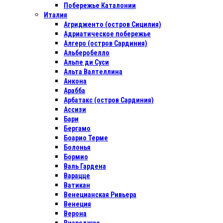
Побережье Каталонии
Италия
Агридженто (остров Сицилия)
Адриатическое побережье
Алгеро (остров Сардиния)
Альберобелло
Альпе ди Суси
Альта Валтеллина
Анкона
Арабба
Арбатакс (остров Сардиния)
Ассизи
Бари
Бергамо
Боарио Терме
Болонья
Бормио
Валь Гардена
Варацце
Ватикан
Венецианская Ривьера
Венеция
Верона