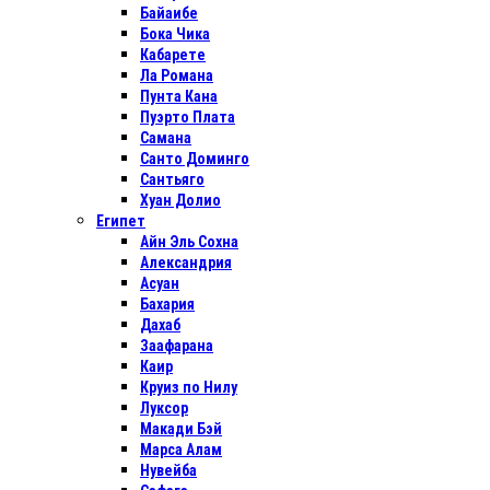
Байаибе
Бока Чика
Кабарете
Ла Романа
Пунта Кана
Пуэрто Плата
Самана
Санто Доминго
Сантьяго
Хуан Долио
Египет
Айн Эль Сохна
Александрия
Асуан
Бахария
Дахаб
Заафарана
Каир
Круиз по Нилу
Луксор
Макади Бэй
Марса Алам
Нувейба