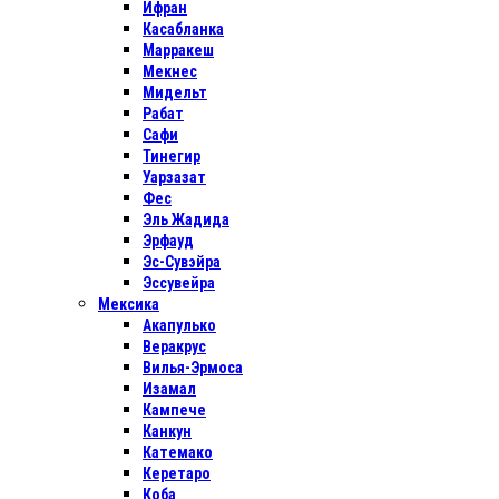
Ифран
Касабланка
Марракеш
Мекнес
Мидельт
Рабат
Сафи
Тинегир
Уарзазат
Фес
Эль Жадида
Эрфауд
Эс-Сувэйра
Эссувейра
Мексика
Акапулько
Веракрус
Вилья-Эрмоса
Изамал
Кампече
Канкун
Катемако
Керетаро
Коба