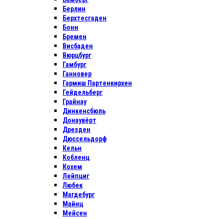
Берлин
Берхтесгаден
Бонн
Бремен
Висбаден
Вюрцбург
Гамбург
Ганновер
Гармиш Партенкирхен
Гейдельберг
Грайнау
Динкенсбюль
Донаувёрт
Дрезден
Дюссельдорф
Кельн
Кобленц
Кохем
Лейпциг
Любек
Магдебург
Майнц
Мейсен