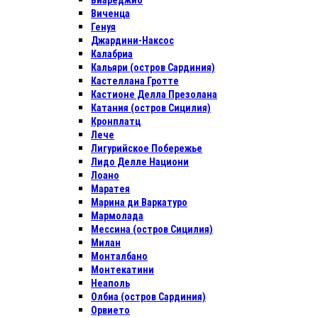
Виареджио
Виченца
Генуя
Джардини-Наксос
Калабриа
Кальяри (остров Сардиния)
Кастеллана Гротте
Кастионе Делла Презолана
Катания (остров Сицилия)
Кронплатц
Лече
Лигурийское Побережье
Лидо Делле Национи
Лоано
Маратея
Марина ди Варкатуро
Мармолада
Мессина (остров Сицилия)
Милан
Монталбано
Монтекатини
Неаполь
Олбиа (остров Сардиния)
Орвието