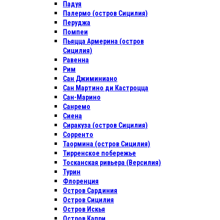
Падуя
Палермо (остров Сицилия)
Перуджа
Помпеи
Пьяцца Армерина (остров
Сицилия)
Равенна
Рим
Сан Джиминиано
Сан Мартино ди Кастроцца
Сан-Марино
Санремо
Сиена
Сиракуза (остров Сицилия)
Сорренто
Таормина (остров Сицилия)
Тирренское побережье
Тосканская ривьера (Версилия)
Турин
Флоренция
Остров Сардиния
Остров Сицилия
Остров Искья
Остров Капри