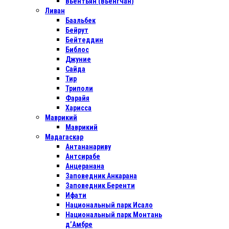
Вьентьян (Вьенгчан)
Ливан
Баальбек
Бейрут
Бейтеддин
Библос
Джуние
Сайда
Тир
Триполи
Фарайя
Харисса
Маврикий
Маврикий
Мадагаскар
Антананариву
Антсирабе
Анцеранана
Заповедник Анкарана
Заповедник Беренти
Ифати
Национальный парк Исало
Национальный парк Монтань
д’Амбре