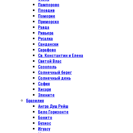
Пампорово
Пловдив
Поморие
Приморско
Равда
Ривьера
Русалка
Сандански
Сарафово
Св. Константин и Елена
Святой Влас
Созополь
Солнечный берег
Солнечный день
София
Хисаря
Элените
Бразилия
Ангра Душ Рейш
Бело Горизонте
Бонито
Бузиос
Игуасу