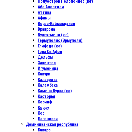
Полуостров Пелопоннес (юг)
Айа Апостоли
Аттика
Афины
Ворас-Каймакцалан
Враврона
Вульягмени (юг)
Гермуполис (Эрмуполи)
Глифада (юг)
Гора Св.Афон
Дельфы
Закинтос
Игуменица
Кавури
Калаврита
Каламбака
Камена Вурла (юг)
Касторья
Коринф
Корфу
Кос
Лагонисси
Доминиканская республика
Баваро