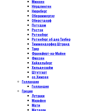
Мюнхен
Нёрдлинген
Нюрнберг
Обераммергау
Оберстдорф
Потсдам
Росток
Ротенбург
Ротенбург об дер Таубер
Тиммендорфер Штранд
Трир
Франкфурт-на-Майне
Фюссен
Хайдельберг
Хильдесхайм
Штутгарт
оз.Химзее
Голландия
Голландия
Греция
Лутраки
Марафон
Мати
Метеора