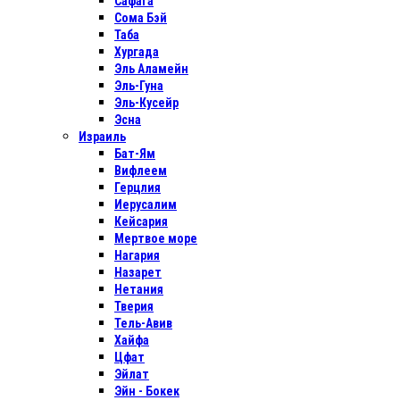
Сафага
Сома Бэй
Таба
Хургада
Эль Аламейн
Эль-Гуна
Эль-Кусейр
Эсна
Израиль
Бат-Ям
Вифлеем
Герцлия
Иерусалим
Кейсария
Мертвое море
Нагария
Назарет
Нетания
Тверия
Тель-Авив
Хайфа
Цфат
Эйлат
Эйн - Бокек