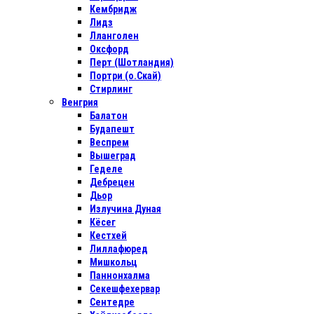
Кембридж
Лидз
Лланголен
Оксфорд
Перт (Шотландия)
Портри (о.Скай)
Стирлинг
Венгрия
Балатон
Будапешт
Веспрем
Вышеград
Геделе
Дебрецен
Дьор
Излучина Дуная
Кёсег
Кестхей
Лиллафюред
Мишкольц
Паннонхалма
Секешфехервар
Сентедре