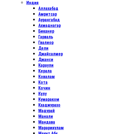
Индия
Аллахабад
Амритсар
Аурангабад
Ахмаднагар
Биканер
Гарваль
Гвалиор
Дели
Джайсалмер
Джанси
Караули
Керала
Ковалам
Кота
Кочин
Кулу
Кумараком
Кхаджурахо
Мадурай
Манали
Мандава
Марарикулам
Маунт Абу