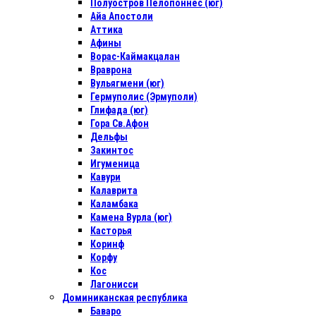
Полуостров Пелопоннес (юг)
Айа Апостоли
Аттика
Афины
Ворас-Каймакцалан
Враврона
Вульягмени (юг)
Гермуполис (Эрмуполи)
Глифада (юг)
Гора Св.Афон
Дельфы
Закинтос
Игуменица
Кавури
Калаврита
Каламбака
Камена Вурла (юг)
Касторья
Коринф
Корфу
Кос
Лагонисси
Доминиканская республика
Баваро