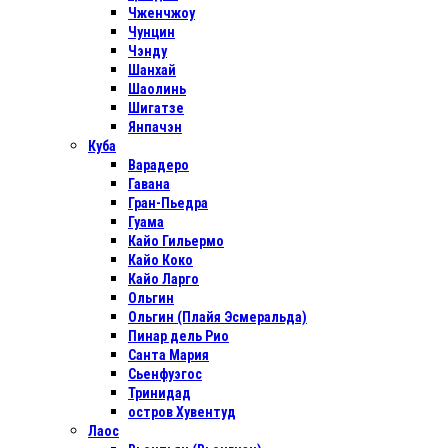
Чженчжоу
Чунцин
Чэнду
Шанхай
Шаолинь
Шигатзе
Янпачэн
Куба
Варадеро
Гавана
Гран-Пьедра
Гуама
Кайо Гильермо
Кайо Коко
Кайо Ларго
Ольгин
Ольгин (Плайя Эсмеральда)
Пинар дель Рио
Санта Мария
Сьенфуэгос
Тринидад
остров Хувентуд
Лаос