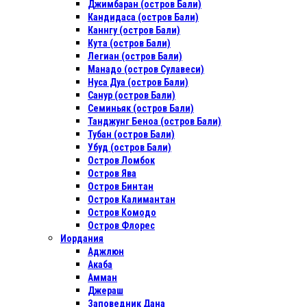
Джимбаран (остров Бали)
Кандидаса (остров Бали)
Каннгу (остров Бали)
Кута (остров Бали)
Легиан (остров Бали)
Манадо (остров Сулавеси)
Нуса Дуа (остров Бали)
Санур (остров Бали)
Семиньяк (остров Бали)
Танджунг Беноа (остров Бали)
Тубан (остров Бали)
Убуд (остров Бали)
Остров Ломбок
Остров Ява
Остров Бинтан
Остров Калимантан
Остров Комодо
Остров Флорес
Иордания
Аджлюн
Акаба
Амман
Джераш
Заповедник Дана