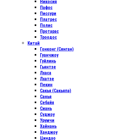
Никосия
Пафос
Писсури
Платрес
Полис
Протарас
Троодос
Китай
Гонконг (Сянган)
Гуанчжоу
Гуйлинь
Гьянтзе
Лхаса
Лхатзе
Пекин
Сакья (Сакьяпа)
Санья
Себайя
Сиань
Суджоу
Урумчи
Хайнань
Ханджоу
Циндао