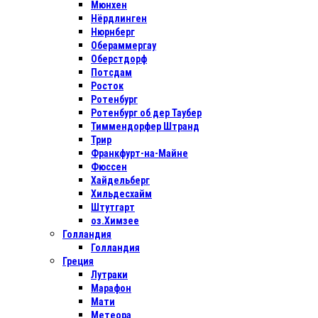
Мюнхен
Нёрдлинген
Нюрнберг
Обераммергау
Оберстдорф
Потсдам
Росток
Ротенбург
Ротенбург об дер Таубер
Тиммендорфер Штранд
Трир
Франкфурт-на-Майне
Фюссен
Хайдельберг
Хильдесхайм
Штутгарт
оз.Химзее
Голландия
Голландия
Греция
Лутраки
Марафон
Мати
Метеора