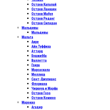
Остров Капалай
Остров Ланкаян
Остров Мабул
Остров Реданг
Остров Сипадан
Мальдивы
Мальдивы
Мальта
Авре
Айн Туффиха
Аттард
Буджибба
Валлетта
Гзира
Марсаскала
Меллиха
Сент-Джулианс
Флориана
Чиркеуа и Марфа
Остров Гозо
Остров Комино
Марокко
Агадир