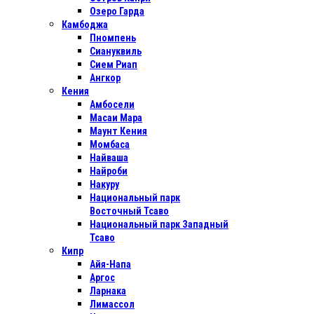
Озеро Гарда
Камбоджа
Пномпень
Сиануквиль
Сием Риап
Ангкор
Кения
Амбосели
Масаи Мара
Маунт Кения
Момбаса
Найваша
Найроби
Накуру
Национальный парк
Восточный Тсаво
Национальный парк Западный
Тсаво
Кипр
Айя-Напа
Аргос
Ларнака
Лимассол