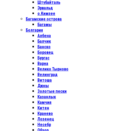
Штубайталь
Эрвальд
о.Кимзее
Багамские острова
Багамы
Болгария
Албена
Балчик
Банско
Боровец
Бургас
Варна
Велико Тырново
Велинград
Витоша
Дюны
Золотые пески
Казанлык
Камчия
Китен
Кранево
Лозенец
Несебр
Обзор