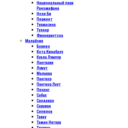
Национальный парк
Раномафана
Нози Би
Перинет
Туамасина
Тулеар
Фианарантсоа
Малайзия
Борнео
Кота Кинабалу
Куала Лумпур
Лангкави
Лумут
Малакка
Пангкор
Пангкор Лаут
Пенанг
Сабах
Сандакан
Саравак
Сепилок
Тавау
Таман Негара
Тиоман