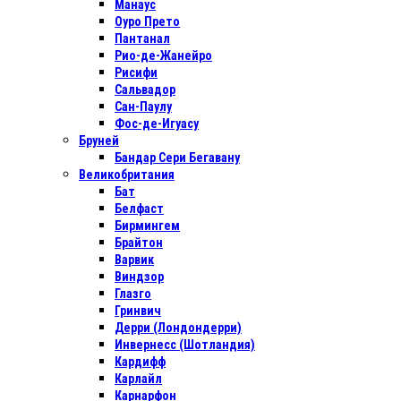
Манаус
Оуро Прето
Пантанал
Рио-де-Жанейро
Рисифи
Сальвадор
Сан-Паулу
Фос-де-Игуасу
Бруней
Бандар Сери Бегавану
Великобритания
Бат
Белфаст
Бирмингем
Брайтон
Варвик
Виндзор
Глазго
Гринвич
Дерри (Лондондерри)
Инвернесс (Шотландия)
Кардифф
Карлайл
Карнарфон