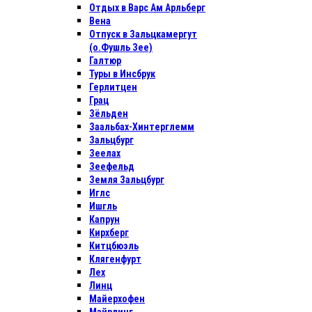
Отдых в Варс Ам Арльберг
Вена
Отпуск в Зальцкамергут
(о.Фушль Зее)
Галтюр
Туры в Инсбрук
Герлитцен
Грац
Зёльден
Заальбах-Хинтерглемм
Зальцбург
Зеелах
Зеефельд
Земля Зальцбург
Иглс
Ишгль
Капрун
Кирхберг
Китцбюэль
Клягенфурт
Лех
Линц
Майерхофен