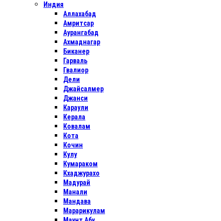
Индия
Аллахабад
Амритсар
Аурангабад
Ахмаднагар
Биканер
Гарваль
Гвалиор
Дели
Джайсалмер
Джанси
Караули
Керала
Ковалам
Кота
Кочин
Кулу
Кумараком
Кхаджурахо
Мадурай
Манали
Мандава
Марарикулам
Маунт Абу