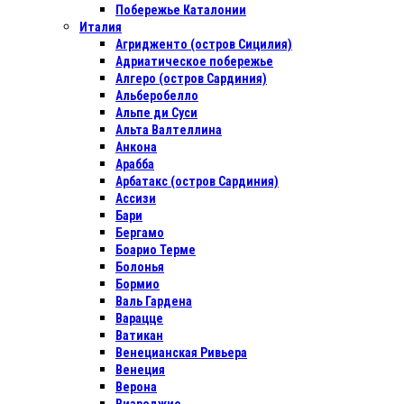
Побережье Каталонии
Италия
Агридженто (остров Сицилия)
Адриатическое побережье
Алгеро (остров Сардиния)
Альберобелло
Альпе ди Суси
Альта Валтеллина
Анкона
Арабба
Арбатакс (остров Сардиния)
Ассизи
Бари
Бергамо
Боарио Терме
Болонья
Бормио
Валь Гардена
Варацце
Ватикан
Венецианская Ривьера
Венеция
Верона