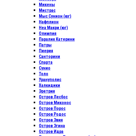
Микены
Мистрас
Мыс Сунион (юг)
Нафплион
Неа Макри (юг)
Олимпия
Паралия Катерини
Патры
Пиерия
Санторини
Спарта
Сунио
Толо
Урануполис
Халкидики
Эретрия
Остров Лесбос
Остров Миконос
Остров Порос
Остров Родос
Остров Эвия
Остров Эгина
Остров Идра