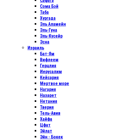
Сафага
Сома Бэй
Таба
Хургада
Эль Аламейн
Эль-Гуна
Эль-Кусейр
Эсна
Израиль
Бат-Ям
Вифлеем
Герцлия
Иерусалим
Кейсария
Мертвое море
Нагария
Назарет
Нетания
Тверия
Тель-Авив
Хайфа
Цфат
Эйлат
Эйн - Бокек