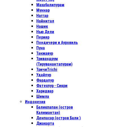
Махабалипурам
Муннар
Наггар
Найнитал
Нашик
Нью Дели
Перияр
Пондичери и Ауровиль
Пуна
Танжавур
Тривандрум
(Тируванантапурам)
ТричиTrichi
Удайпур
Фардапур
Фатехпур - Сикри
Харидвар
Шимла
Индонезия
Баликпапан (остров
Калимантан)
Денпасар (остров Бали )
Джакарта