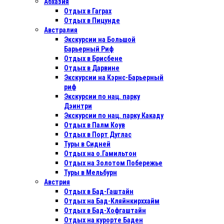
Абхазия
Отдых в Гаграх
Отдых в Пицунде
Австралия
Экскурсии на Большой
Барьерный Риф
Отдых в Бриcбене
Отдых в Дарвине
Экскурсии на Кэрнс-Барьерный
риф
Экскурсии по нац. парку
Дэинтри
Экскурсии по нац. парку Какаду
Отдых в Палм Коув
Отдых в Порт Дуглас
Туры в Сидней
Отдых на о.Гамильтон
Отдых на Золотом Побережье
Туры в Мельбурн
Австрия
Отдых в Бад-Гаштайн
Отдых на Бад-Кляйнкирххайм
Отдых в Бад-Хофгаштайн
Отдых на курорте Баден