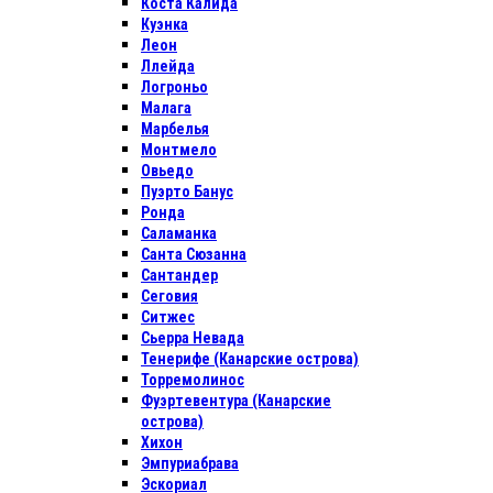
Коста Калида
Куэнка
Леон
Ллейда
Логроньо
Малага
Марбелья
Монтмело
Овьедо
Пуэрто Банус
Ронда
Саламанка
Санта Сюзанна
Сантандер
Сеговия
Ситжес
Сьерра Невада
Тенерифе (Канарские острова)
Торремолинос
Фуэртевентура (Канарские
острова)
Хихон
Эмпуриабрава
Эскориал