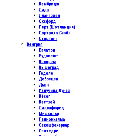
Кембридж
Лидз
Лланголен
Оксфорд
Перт (Шотландия)
Портри (о.Скай)
Стирлинг
Венгрия
Балатон
Будапешт
Веспрем
Вышеград
Геделе
Дебрецен
Дьор
Излучина Дуная
Кёсег
Кестхей
Лиллафюред
Мишкольц
Паннонхалма
Секешфехервар
Сентедре