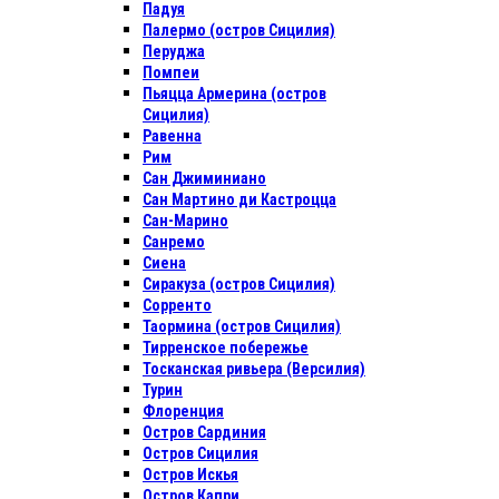
Падуя
Палермо (остров Сицилия)
Перуджа
Помпеи
Пьяцца Армерина (остров
Сицилия)
Равенна
Рим
Сан Джиминиано
Сан Мартино ди Кастроцца
Сан-Марино
Санремо
Сиена
Сиракуза (остров Сицилия)
Сорренто
Таормина (остров Сицилия)
Тирренское побережье
Тосканская ривьера (Версилия)
Турин
Флоренция
Остров Сардиния
Остров Сицилия
Остров Искья
Остров Капри