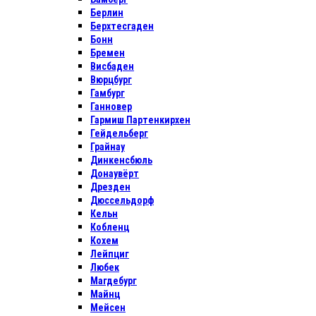
Берлин
Берхтесгаден
Бонн
Бремен
Висбаден
Вюрцбург
Гамбург
Ганновер
Гармиш Партенкирхен
Гейдельберг
Грайнау
Динкенсбюль
Донаувёрт
Дрезден
Дюссельдорф
Кельн
Кобленц
Кохем
Лейпциг
Любек
Магдебург
Майнц
Мейсен