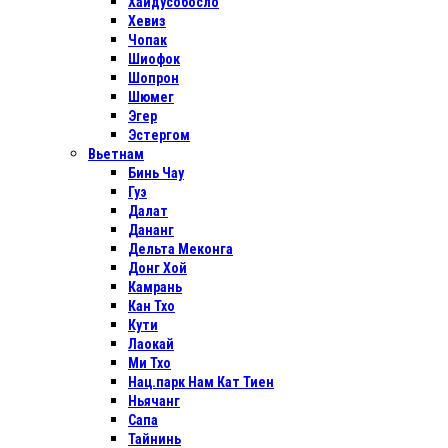
Хайдусобосло
Хевиз
Чопак
Шиофок
Шопрон
Шюмег
Эгер
Эстергом
Вьетнам
Бинь Чау
Гуэ
Далат
Дананг
Дельта Меконга
Донг Хой
Камрань
Кан Тхо
Кути
Лаокай
Ми Тхо
Нац.парк Нам Кат Тиен
Ньячанг
Сапа
Тайнинь