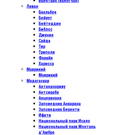
Вьентьян (Вьенгчан)
Ливан
Баальбек
Бейрут
Бейтеддин
Библос
Джуние
Сайда
Тир
Триполи
Фарайя
Харисса
Маврикий
Маврикий
Мадагаскар
Антананариву
Антсирабе
Анцеранана
Заповедник Анкарана
Заповедник Беренти
Ифати
Национальный парк Исало
Национальный парк Монтань
д’Амбре