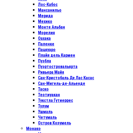
Лос-Кабос
Мансанильо
Мерида
Мехико
Монте Альбан
Морелия
Оахака
Паленке
Пацкуаро
Плайя дель Кармен
Пуэбла
Пуэртостровальярта
Ривьера Майя
Сан-Кристобаль Де Лас Касас
Сан-Мигель-де-Альенде
Таско
Теотиуакан
Тукстла Гутиеррес
Тулум
Ушмаль
Четумаль
Остров Козумель
Монако