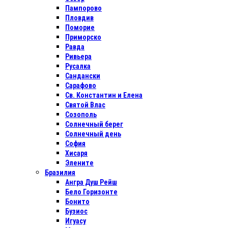
Пампорово
Пловдив
Поморие
Приморско
Равда
Ривьера
Русалка
Сандански
Сарафово
Св. Константин и Елена
Святой Влас
Созополь
Солнечный берег
Солнечный день
София
Хисаря
Элените
Бразилия
Ангра Душ Рейш
Бело Горизонте
Бонито
Бузиос
Игуасу