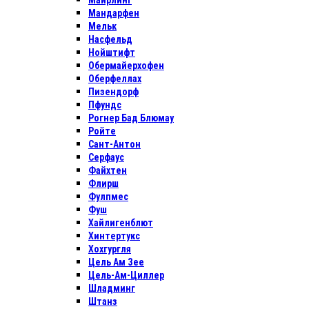
Майрлинг
Мандарфен
Мельк
Насфельд
Нойштифт
Обермайерхофен
Оберфеллах
Пизендорф
Пфундс
Рогнер Бад Блюмау
Ройте
Сант-Антон
Серфаус
Файхтен
Флирш
Фулпмес
Фуш
Хайлигенблют
Хинтертукс
Хохгургля
Цель Ам Зее
Цель-Ам-Циллер
Шладминг
Штанз