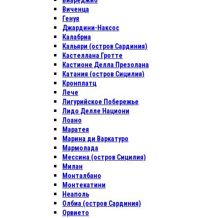
Виареджио
Виченца
Генуя
Джардини-Наксос
Калабриа
Кальяри (остров Сардиния)
Кастеллана Гротте
Кастионе Делла Презолана
Катания (остров Сицилия)
Кронплатц
Лече
Лигурийское Побережье
Лидо Делле Национи
Лоано
Маратея
Марина ди Варкатуро
Мармолада
Мессина (остров Сицилия)
Милан
Монталбано
Монтекатини
Неаполь
Олбиа (остров Сардиния)
Орвието