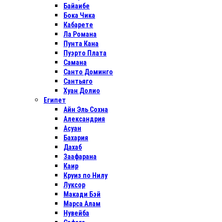
Байаибе
Бока Чика
Кабарете
Ла Романа
Пунта Кана
Пуэрто Плата
Самана
Санто Доминго
Сантьяго
Хуан Долио
Египет
Айн Эль Сохна
Александрия
Асуан
Бахария
Дахаб
Заафарана
Каир
Круиз по Нилу
Луксор
Макади Бэй
Марса Алам
Нувейба