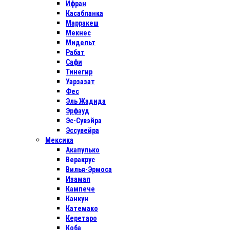
Ифран
Касабланка
Марракеш
Мекнес
Мидельт
Рабат
Сафи
Тинегир
Уарзазат
Фес
Эль Жадида
Эрфауд
Эс-Сувэйра
Эссувейра
Мексика
Акапулько
Веракрус
Вилья-Эрмоса
Изамал
Кампече
Канкун
Катемако
Керетаро
Коба