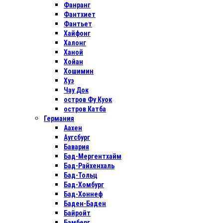
Фанранг
Фантхиет
Фантьет
Хайфонг
Халонг
Ханой
Хойан
Хошимин
Хуэ
Чау Док
остров Фу Куок
остров Катба
Германия
Аахен
Аугсбург
Бавария
Бад-Мергентхайм
Бад-Райхенхаль
Бад-Тольц
Бад-Хомбург
Бад-Хоннеф
Баден-Баден
Байройт
Бамберг