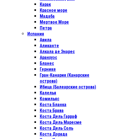
Карак
Красное море
Мадаба
Мертвое Море
Петра
Испания
Авила
Аликанте
Алкала де Энарес
Аранхуэс
Бланес
Гернике
Гран-Канария (Канарские
острова)
Ибица (Балеарские острова)
Калелья
Комильяс
Коста Бланка
Коста Брава
Коста Дель Гарраф
Коста Дель Маресме
Коста Дель Соль
Коста Дорада