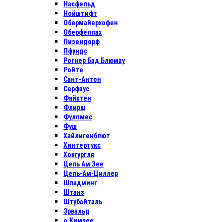
Насфельд
Нойштифт
Обермайерхофен
Оберфеллах
Пизендорф
Пфундс
Рогнер Бад Блюмау
Ройте
Сант-Антон
Серфаус
Файхтен
Флирш
Фулпмес
Фуш
Хайлигенблют
Хинтертукс
Хохгургля
Цель Ам Зее
Цель-Ам-Циллер
Шладминг
Штанз
Штубайталь
Эрвальд
о.Кимзее