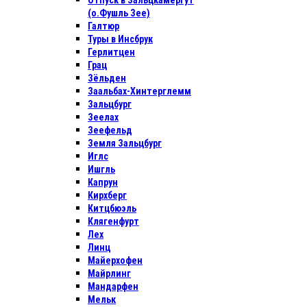
Отпуск в Зальцкамергут
(о.Фушль Зее)
Галтюр
Туры в Инсбрук
Герлитцен
Грац
Зёльден
Заальбах-Хинтерглемм
Зальцбург
Зеелах
Зеефельд
Земля Зальцбург
Иглс
Ишгль
Капрун
Кирхберг
Китцбюэль
Клягенфурт
Лех
Линц
Майерхофен
Майрлинг
Мандарфен
Мельк