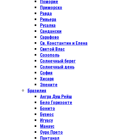
Поморие
Приморско
Равда
Ривьера
Русалка
Сандански
Сарафово
Св. Константин и Елена
Святой Влас
Созополь
Солнечный берег
Солнечный день
София
Хисаря
Элените
Бразилия
Ангра Душ Рейш
Бело Горизонте
Бонито
Бузиос
Игуасу
Манаус
Оуро Прето
Пантанал