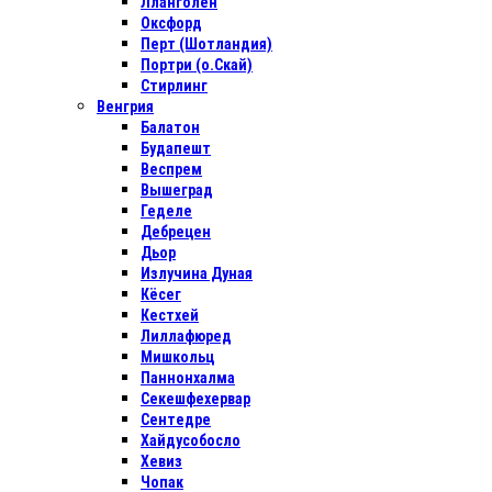
Лланголен
Оксфорд
Перт (Шотландия)
Портри (о.Скай)
Стирлинг
Венгрия
Балатон
Будапешт
Веспрем
Вышеград
Геделе
Дебрецен
Дьор
Излучина Дуная
Кёсег
Кестхей
Лиллафюред
Мишкольц
Паннонхалма
Секешфехервар
Сентедре
Хайдусобосло
Хевиз
Чопак