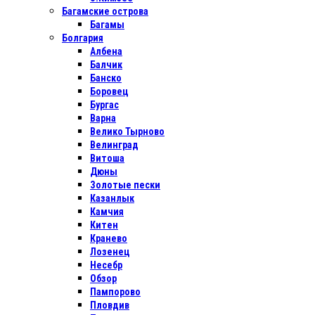
Багамские острова
Багамы
Болгария
Албена
Балчик
Банско
Боровец
Бургас
Варна
Велико Тырново
Велинград
Витоша
Дюны
Золотые пески
Казанлык
Камчия
Китен
Кранево
Лозенец
Несебр
Обзор
Пампорово
Пловдив