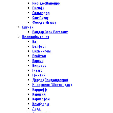
Рио-де-Жанейро
Рисифи
Сальвадор
Сан-Паулу
Фос-де-Игуасу
Бруней
Бандар Сери Бегавану
Великобритания
Бат
Белфаст
Бирмингем
Брайтон
Варвик
Виндзор
Глазго
Гринвич
Дерри (Лондондерри)
Инвернесс (Шотландия)
Кардифф
Карлайл
Карнарфон
Кембридж
Лидз