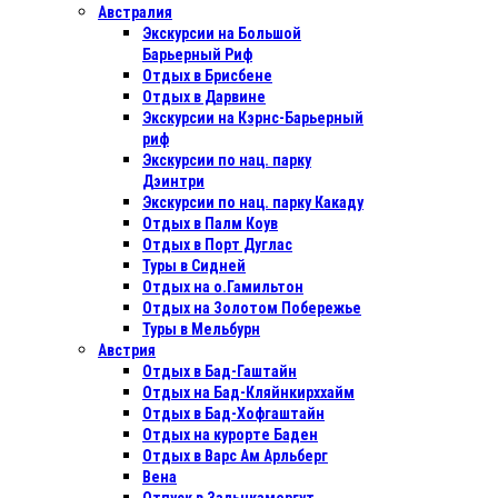
Австралия
Экскурсии на Большой
Барьерный Риф
Отдых в Бриcбене
Отдых в Дарвине
Экскурсии на Кэрнс-Барьерный
риф
Экскурсии по нац. парку
Дэинтри
Экскурсии по нац. парку Какаду
Отдых в Палм Коув
Отдых в Порт Дуглас
Туры в Сидней
Отдых на о.Гамильтон
Отдых на Золотом Побережье
Туры в Мельбурн
Австрия
Отдых в Бад-Гаштайн
Отдых на Бад-Кляйнкирххайм
Отдых в Бад-Хофгаштайн
Отдых на курорте Баден
Отдых в Варс Ам Арльберг
Вена